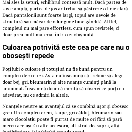
Mai ales la seturi, echilibrul contează mult. Dacă partea de
sus e amplă, partea de jos ar trebui să păstreze o linie clară.
Dacă pantalonii sunt foarte largi, topul are nevoie de
structură sau măcar de o lungime bine gândită. Altfel,
compleul nu mai pare effortless, cum spun revistele, ci
doar prea mult material într-o zi obișnuită.
Culoarea potrivită este cea pe care nu o
obosești repede
Poți iubi o culoare și totuși să nu fie bună pentru un
compleu de zi cu zi. Asta nu înseamnă că trebuie să alegi
doar bej, gri, bleumarin și alte nuanțe cuminți până la
anonimat. Înseamnă doar că merită să observi ce porți cu
adevărat, nu ce admiri la altele.
Nuanțele neutre au avantajul că se combină ușor și obosesc
greu. Un compleu crem, taupe, gri călduț, bleumarin sau
maro ciocolatiu poate fi purtat de multe ori fără să pară
mereu același. Cu alte accesorii, alt strat deasupra, altă