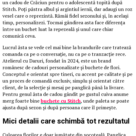
un cadou de Crăciun pentru o adolescentă topită după
Stitch. Poți păstra albul și argintiul iernii, dar adaugi un roz
vesel care o reprezintă. Rămâi fidel sezonului și, în același
timp, personalizezi. Tocmai gândirea asta face diferența
între un buchet luat la repezeală și unul care chiar
comunică ceva.
Lucrul ăsta se vede cel mai bine la brandurile care tratează
comanda ca pe o conversație, nu ca pe o tranzacție rece.
Atelierul cu Daruri, fondat în 2024, este un brand
românesc de cadouri personalizate și buchete de flori.
Conceptul e orientat spre tineri, cu accent pe calitate și pe
un proces de comandă exclusiv, simplu și orientat către
client, de la selecție și mesaj pe panglică până la livrare.
Pentru genul ăsta de cadou gândit pe gustul cuiva anume
merg foarte bine
buchete cu Stitch
, unde paleta se poate
ajusta după sezon și după persoana care îl primește.
Mici detalii care schimbă tot rezultatul
Culoarea florilor e doar jumătate din socoteală. Panglica,