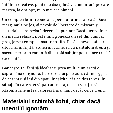
întâlniri creative, pentru o disciplină vestimentară pe care
marțea, la ora opt, nu o mai are nimeni.
Un compleu bun trebuie ales pentru rutina ta reală. Dacă
mergi mult pe jos, ai nevoie de libertate de mișcare și
materiale care rezistă decent la purtare. Dacă lucrezi într-
un mediu relaxat, poate funcționează un set din bumbac
gros, jerseu compact sau tricot fin. Dacă ai nevoie să pari
ușor mai îngrijită, atunci un compleu cu pantaloni drepți și
sacou lejer ori o variantă din stofă subțire poate face treabă
excelentă.
Gândește-te, fără să idealizezi prea mult, cum arată o
săptămână obișnuită. Câte ore stai pe scaun, cât mergi, cât
de des intri și ieși din spații încălzite, cât de des te vezi în
situații în care vrei să pari aranjată, dar nu scorțoasă.
Răspunsurile astea valorează mai mult decât orice trend.
Materialul schimbă totul, chiar dacă
uneori îl ignorăm