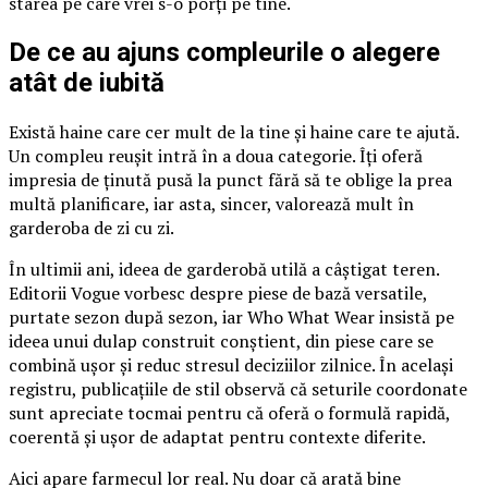
starea pe care vrei s-o porți pe tine.
De ce au ajuns compleurile o alegere
atât de iubită
Există haine care cer mult de la tine și haine care te ajută.
Un compleu reușit intră în a doua categorie. Îți oferă
impresia de ținută pusă la punct fără să te oblige la prea
multă planificare, iar asta, sincer, valorează mult în
garderoba de zi cu zi.
În ultimii ani, ideea de garderobă utilă a câștigat teren.
Editorii Vogue vorbesc despre piese de bază versatile,
purtate sezon după sezon, iar Who What Wear insistă pe
ideea unui dulap construit conștient, din piese care se
combină ușor și reduc stresul deciziilor zilnice. În același
registru, publicațiile de stil observă că seturile coordonate
sunt apreciate tocmai pentru că oferă o formulă rapidă,
coerentă și ușor de adaptat pentru contexte diferite.
Aici apare farmecul lor real. Nu doar că arată bine