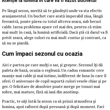
Atenție la lumina în care va fi văzut buchetul
Pe lângă sezon, merită să te gândești unde va sta efectiv
aranjamentul. Un buchet care arată impecabil ziua, lângă
fereastră, poate părea cu totul altceva seara, sub becuri
calde. Iarna problema apare cel mai des, pentru că stăm
mai mult în casă, la lumină artificială. Dacă știi că darul va fi
privit seara, alege culori cu mai mult contur și contrast, ca
să nu se piardă.
Cum împaci sezonul cu ocazia
Aici e partea pe care mulți o sar, și greșesc. Sezonul îți dă
paleta de bază, ocazia o reglează. Un cadou romantic cere
nuanțe mai calde și mai intime, indiferent de luna în care îl
oferi. O aniversare de copil suportă culori vesele chiar și pe
ger. O felicitare de absolvire poate merge pe tonuri mai
sobre, mai mature, fără să iasă din anotimp.
Practic, te uiți întâi la sezon ca să prinzi atmosfera și
lumina, apoi rafinezi după persoană și după moment. Faci