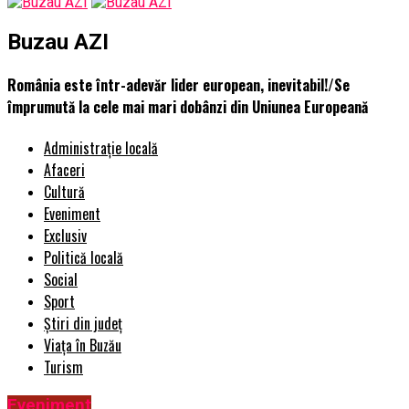
Buzau AZI
România este într-adevăr lider european, inevitabil!/Se
împrumută la cele mai mari dobânzi din Uniunea Europeană
Administrație locală
Afaceri
Cultură
Eveniment
Exclusiv
Politică locală
Social
Sport
Știri din județ
Viața în Buzău
Turism
Eveniment