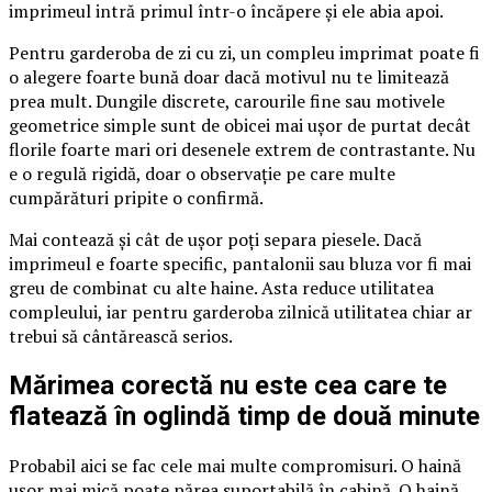
imprimeul intră primul într-o încăpere și ele abia apoi.
Pentru garderoba de zi cu zi, un compleu imprimat poate fi
o alegere foarte bună doar dacă motivul nu te limitează
prea mult. Dungile discrete, carourile fine sau motivele
geometrice simple sunt de obicei mai ușor de purtat decât
florile foarte mari ori desenele extrem de contrastante. Nu
e o regulă rigidă, doar o observație pe care multe
cumpărături pripite o confirmă.
Mai contează și cât de ușor poți separa piesele. Dacă
imprimeul e foarte specific, pantalonii sau bluza vor fi mai
greu de combinat cu alte haine. Asta reduce utilitatea
compleului, iar pentru garderoba zilnică utilitatea chiar ar
trebui să cântărească serios.
Mărimea corectă nu este cea care te
flatează în oglindă timp de două minute
Probabil aici se fac cele mai multe compromisuri. O haină
ușor mai mică poate părea suportabilă în cabină. O haină