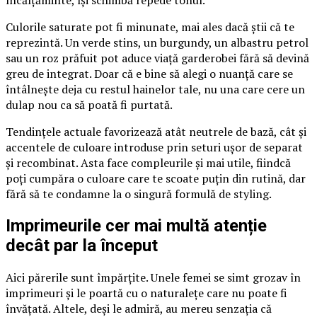
încălțăminte, își schimbă repede tonul.
Culorile saturate pot fi minunate, mai ales dacă știi că te
reprezintă. Un verde stins, un burgundy, un albastru petrol
sau un roz prăfuit pot aduce viață garderobei fără să devină
greu de integrat. Doar că e bine să alegi o nuanță care se
întâlnește deja cu restul hainelor tale, nu una care cere un
dulap nou ca să poată fi purtată.
Tendințele actuale favorizează atât neutrele de bază, cât și
accentele de culoare introduse prin seturi ușor de separat
și recombinat. Asta face compleurile și mai utile, fiindcă
poți cumpăra o culoare care te scoate puțin din rutină, dar
fără să te condamne la o singură formulă de styling.
Imprimeurile cer mai multă atenție
decât par la început
Aici părerile sunt împărțite. Unele femei se simt grozav în
imprimeuri și le poartă cu o naturalețe care nu poate fi
învățată. Altele, deși le admiră, au mereu senzația că