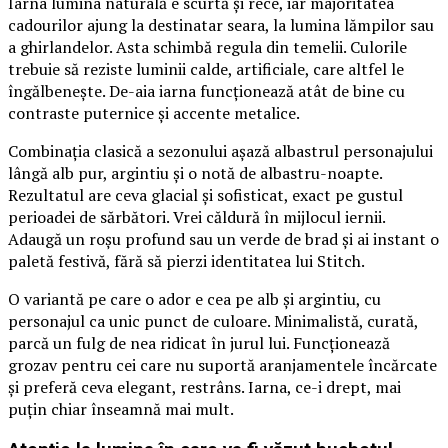
Iarna lumina naturală e scurtă și rece, iar majoritatea
cadourilor ajung la destinatar seara, la lumina lămpilor sau
a ghirlandelor. Asta schimbă regula din temelii. Culorile
trebuie să reziste luminii calde, artificiale, care altfel le
îngălbenește. De-aia iarna funcționează atât de bine cu
contraste puternice și accente metalice.
Combinația clasică a sezonului așază albastrul personajului
lângă alb pur, argintiu și o notă de albastru-noapte.
Rezultatul are ceva glacial și sofisticat, exact pe gustul
perioadei de sărbători. Vrei căldură în mijlocul iernii.
Adaugă un roșu profund sau un verde de brad și ai instant o
paletă festivă, fără să pierzi identitatea lui Stitch.
O variantă pe care o ador e cea pe alb și argintiu, cu
personajul ca unic punct de culoare. Minimalistă, curată,
parcă un fulg de nea ridicat în jurul lui. Funcționează
grozav pentru cei care nu suportă aranjamentele încărcate
și preferă ceva elegant, restrâns. Iarna, ce-i drept, mai
puțin chiar înseamnă mai mult.