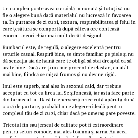
Un compleu poate avea o croială minunată și totuși să nu
fie o alegere bună dacă materialul nu lucrează în favoarea
ta. În purtarea de zi cu zi, textura, respirabilitatea și felul în
care țesătura se comportă după câteva ore contează
enorm. Uneori chiar mai mult decât designul.
Bumbacul este, de regulă, o alegere excelentă pentru
seturile casual. Respiră bine, se simte familiar pe piele și nu
dă senzația aia de haină care te obligă să stai dreaptă ca să
arate bine. Dacă are și un mic procent de elastan, cu atât
mai bine, fiindcă se mișcă frumos și nu devine rigid.
Inul este superb, mai ales în sezonul cald, dar trebuie
acceptat cu tot cu firea lui. Se șifonează, iar asta face parte
din farmecul lui. Dacă te enervează orice cută apărută după
o oră de purtare, probabil nu e alegerea ideală pentru
compleul tău de zi cu zi, chiar dacă pe umeraș pare poveste.
Tricotul fin sau jerseul de calitate pot fi extraordinare
pentru seturi comode, mai ales toamna și iarna. Au acea