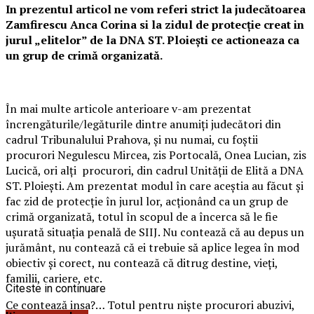
In prezentul articol ne vom referi strict la judecătoarea
Zamfirescu Anca Corina si la zidul de protecție creat in
jurul „elitelor” de la DNA ST. Ploiești ce actioneaza ca
un grup de crimă organizată.
În mai multe articole anterioare v-am prezentat
încrengăturile/legăturile dintre anumiți judecători din
cadrul Tribunalului Prahova, și nu numai, cu foștii
procurori Negulescu Mircea, zis Portocală, Onea Lucian, zis
Lucică, ori alți procurori, din cadrul Unității de Elită a DNA
ST. Ploiești. Am prezentat modul în care aceștia au făcut și
fac zid de protecție în jurul lor, acționând ca un grup de
crimă organizată, totul în scopul de a încerca să le fie
ușurată situația penală de SIIJ. Nu contează că au depus un
jurământ, nu contează că ei trebuie să aplice legea în mod
obiectiv și corect, nu contează că ditrug destine, vieți,
familii, cariere, etc.
Citeste in continuare
Ce contează insa?… Totul pentru niște procurori abuzivi,