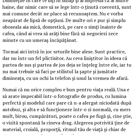
Diminețile în care te uiți în dulap și ai impresia că ai multe
haine, dar nimic care să se lege într-o ținută coerentă, sunt
mai comune decât ne place să recunoaștem. Nu e vorba
neapărat de lipsă de opțiuni. De multe ori e pur și simplu
oboseala aia mică, domestică, pe care o simți înainte de
cafea, când ai vrea să arăți bine fără să negociezi zece
minute cu un umeraș încăpățânat.
Tocmai aici intră în joc seturile bine alese. Sunt practice,
dar nu într-un fel plictisitor. Au ceva liniștitor în ideea că
partea de sus și partea de jos deja se înțeleg între ele, iar tu
nu mai trebuie să faci pe stilistul la șapte și jumătate
dimineața, cu un ochi la telefon și unul la vremea de afară.
Numai că nu orice compleu e bun pentru viața reală. Una e
să arate impecabil într-o fotografie de produs, cu lumina
perfectă și modelul care pare că n-a alergat niciodată după
autobuz, și alta e să funcționeze într-o zi normală, cu mers
mult, birou, cumpărături, poate o cafea pe fugă și, cine știe,
o vizită spontană la cineva drag. Alegerea potrivită ține de
material, croială, proporții, ritmul tău de viață și chiar de