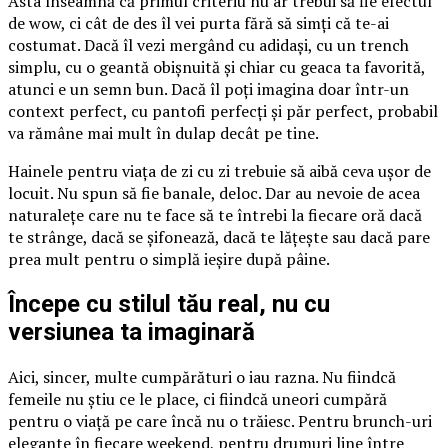
Asta înseamnă că primul criteriu nu ar trebui să fie efectul
de wow, ci cât de des îl vei purta fără să simți că te-ai
costumat. Dacă îl vezi mergând cu adidași, cu un trench
simplu, cu o geantă obișnuită și chiar cu geaca ta favorită,
atunci e un semn bun. Dacă îl poți imagina doar într-un
context perfect, cu pantofi perfecți și păr perfect, probabil
va rămâne mai mult în dulap decât pe tine.
Hainele pentru viața de zi cu zi trebuie să aibă ceva ușor de
locuit. Nu spun să fie banale, deloc. Dar au nevoie de acea
naturalețe care nu te face să te întrebi la fiecare oră dacă
te strânge, dacă se șifonează, dacă te lățește sau dacă pare
prea mult pentru o simplă ieșire după pâine.
Începe cu stilul tău real, nu cu
versiunea ta imaginară
Aici, sincer, multe cumpărături o iau razna. Nu fiindcă
femeile nu știu ce le place, ci fiindcă uneori cumpără
pentru o viață pe care încă nu o trăiesc. Pentru brunch-uri
elegante în fiecare weekend, pentru drumuri line între