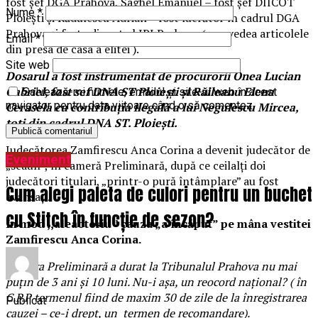
fost șef DGA Prahova, Saghel Emanuel – fost șef DIICOT
Nume
*
Ploiești și Rădulescu Adrian – fost lucrător în cadrul DGA
Prahova și fost adjunct al IPJ Prahova (a se vedea articolele
Email
*
din presa de casa a elitei ).
Site web
Dosarul a fost instrumentat de procurorii Onea Lucian
Gabriel, fost sef DNA ST Ploiești și Răileanu Elena
Salvează-mi numele, emailul și site-ul web în acest
navigator pentru data viitoare când o să comentez.
Cerasela cu contribuția ilegală a lui Negulescu Mircea,
toți din cadrul DNA ST. Ploiești.
Judecătorea Zamfirescu Anca Corina a devenit judecător de
Eveniment
„scaun”, în cameră Preliminară, după ce ceilalți doi
judecători titulari, „printr-o pură întâmplare” au fost
Cum alegi paleta de culori pentru un buchet
avansați.
cu Stitch în funcție de sezon?
În mod ,,aleaotoriu’’ cauza „a încăput” pe mâna vestitei
Zamfirescu Anca Corina.
Camera Preliminară a durat la Tribunalul Prahova nu mai
puțin de 3 ani și 10 luni. Nu-i așa, un reocord național? ( în
C.P.P termenul fiind de maxim 30 de zile de la înregistrarea
Publicat
cauzei – ce-i drept, un termen de recomandare).