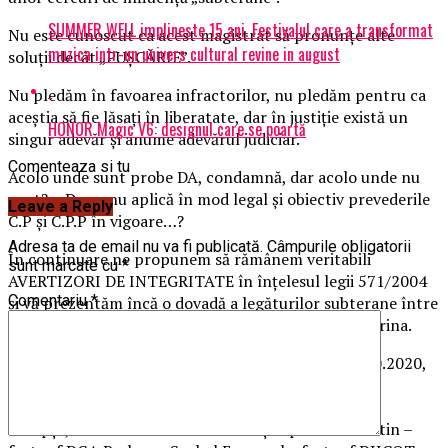
SUMMER WELL implineste 15 ani. Festivalul care a transformat
Nu este cunoscut ca acest magistrat să pronunțe alte
muzica intr-un univers cultural revine in august
soluții decât „PUȘCĂRIE”.
Nu pledăm în favoarea infractorilor, nu pledăm pentru ca
aceștia să fie lăsați în liberatate, dar în justiție există un
HONOR Magic V6: designul care se poartă
singur adevăr și anume adevărul judiciar.
Comenteaza si tu
Acolo unde sunt probe DA, condamnă, dar acolo unde nu
sunt?… De ce nu aplică în mod legal și obiectiv prevederile
Leave a Reply
C.P și C.P.P în vigoare…?
Adresa ta de email nu va fi publicată.
Câmpurile obligatorii
În continuare ne propunem să rămânem veritabili
sunt marcate cu
*
AVERTIZORI DE INTEGRITATE în înțelesul legii 571/2004
Comentariu
*
și vă prezentăm încă o dovadă a legăturilor subterane între
fosta „elită” DNA ST. Ploiești și Zamfirescu Anca Corina.
Nu cu mult timp în urmă, respectiv la data de 08.10.2020,
Zamfirescu Anca Corina s-a pronunțat în dosarul
7700/105/2016, în cameră preliminară, pe Cereri și
Excepții, dosar în care sunt cercetați Ispas Constantin –