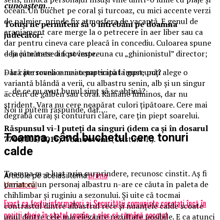
cunoaștem…
ocean. Un buchet pe coral și turcoaz, cu mici accente verzi
de palmier, prinde fix atmosfera de vacanță. E genul de
Totuși ne permitem să o întrebăm pe doamna
aranjament care merge la o petrecere în aer liber sau ca
judecător:
dar pentru cineva care pleacă în concediu. Culoarea spune
– la câte mese a fost împreuna cu „ghinionistul” director;
deja jumătate din poveste.
– la câte revelioane au participat împreună?
Dacă persoana e mai temperată la gust, poți alege o
variantă blândă a verii, cu albastru senin, alb și un singur
– de ce nu avut bunul simț să se abțină?
accent de galben sau coral. Rămâne luminos, dar nu
strident. Vara nu cere neapărat culori țipătoare. Cere mai
Noi îi putem răspunde, dar….
degrabă curaj și contururi clare, care țin piept soarelui.
Răspunsul vi-l puteți da singuri (idem ca și în dosarul
Toamna, când buchetul cere tonuri
7700/105/2016). Vom reveni
. (Cristina T.).
calde
Toamna m-a luat prin surprindere, recunosc cinstit. Aș fi
Articole pe aceiasi tema:
prima
pariat că un personaj albastru n-are ce căuta în paleta de
Urmatorul
chihlimbar și ruginiu a sezonului. Și uite că tocmai
Exact ca foștii informatori ai Securității comuniste cocoțați încă în
contrastul dintre albastrul rece și nuanțele calde scoate
poziții cheie în statul român, a ales să rămână cocoțat
unul dintre cele mai elegante rezultate posibile. E ca atunci