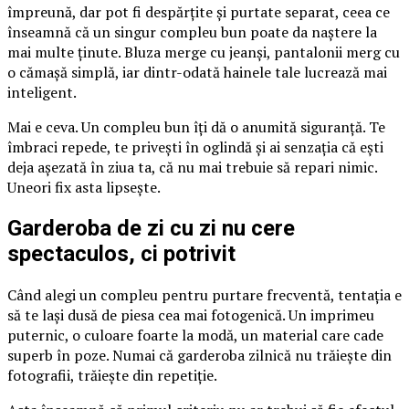
împreună, dar pot fi despărțite și purtate separat, ceea ce
înseamnă că un singur compleu bun poate da naștere la
mai multe ținute. Bluza merge cu jeanși, pantalonii merg cu
o cămașă simplă, iar dintr-odată hainele tale lucrează mai
inteligent.
Mai e ceva. Un compleu bun îți dă o anumită siguranță. Te
îmbraci repede, te privești în oglindă și ai senzația că ești
deja așezată în ziua ta, că nu mai trebuie să repari nimic.
Uneori fix asta lipsește.
Garderoba de zi cu zi nu cere
spectaculos, ci potrivit
Când alegi un compleu pentru purtare frecventă, tentația e
să te lași dusă de piesa cea mai fotogenică. Un imprimeu
puternic, o culoare foarte la modă, un material care cade
superb în poze. Numai că garderoba zilnică nu trăiește din
fotografii, trăiește din repetiție.