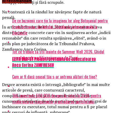
Iti recomandam
corupți, obedienți și fără scrupule.
Nu contează că la rândul lor săvârșesc fapte de natură
penală.
De ce buzoienii care țin la imaginea lor aleg Botoșaniul pentru
transformarea zâmbetului: Standarde internaționale la
În articolul din dat de 09.11.2020 am prezentat câteva
Dentastic
dintre faptele concrete care vin în susținerea acelor „indicii
rezonabile” din care rezulta sprijinirea „elitei”, având-o in
prim plan pe judecătorea de la Tribunalul Prahova,
Zamfirescu Anca Corina.
Tot ce trebuie sa stii inainte de Summer Well 2026. Ghidul
complet pentru editia aniversara de 15 ani
ELITA DNA-ST Ploiesti protejata de Judecatoarea
Anca Corina ZAMFIRESCU
Cum ar fi dacă ceasul tău s-ar antrena alături de tine?
Despre aceasta există o întreagă „bibliografie” în mai multe
articole de presă, care conturează caracterul,
TAG investește 500.000 de euro în retail în 2026, pentru
comportamentul, pro și extra profesional. Îi este
cunoscută satisfacția de a da numai pedepse la ani grei de
modernizarea magazinelor și extinderea portofoliului
închisoare cu executare, totul numai pentru a fi pe placul
unor cercuri de influență „subterane”.