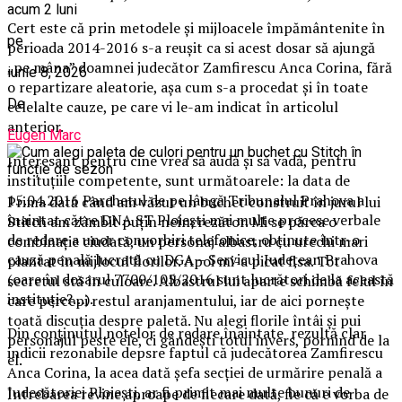
acum 2 luni
Cert este că prin metodele și mijloacele împământenite în
pe
perioada 2014-2016 s-a reușit ca si acest dosar să ajungă
„pe mâna” doamnei judecător Zamfirescu Anca Corina, fără
iunie 8, 2026
o repartizare aleatorie, așa cum s-a procedat și în toate
De
celelalte cauze, pe care vi le-am indicat în articolul
anterior.
Eugen Marc
Interesant pentru cine vrea să audă și să vadă, pentru
instituțiile competente, sunt următoarele: la data de
15.04.2016 Parchetul de pe lângă Tribunalul Prahova a
Prima dată când am văzut un buchet construit în jurul lui
înaintat către DNA ST Ploiești mai multe procese verbale
Stitch am zâmbit puțin neîncrezător. Mi se părea o
de redare a unor convorbiri telefonice, obținute într-o
combinație ciudată, un personaj albastru cu urechi mari
cauză penală lucrată cu DGA – Servicul Județean Prahova
plantat în mijlocul florilor. Apoi mi-a picat fisa. Tot
(oare în dosarul 7700/105/2016 sunt lucrători de la această
secretul stă în culoare. Albastrul lui aparte schimbă felul în
instituție?…).
care percepi restul aranjamentului, iar de aici pornește
toată discuția despre paletă. Nu alegi florile întâi și pui
Din conținutul notelor de redare înaintate rezultă clar
personajul peste ele, ci gândești totul invers, pornind de la
indicii rezonabile depsre faptul că judecătorea Zamfirescu
el.
Anca Corina, la acea dată șefa secției de urmărire penală a
Judecătoriei Ploiești, ar fi primit mai multe bunuri de
Întrebarea revine aproape de fiecare dată, fie că e vorba de