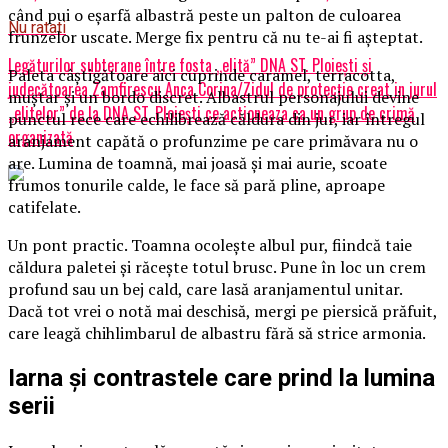
când pui o eșarfă albastră peste un palton de culoarea
Nu ratati
frunzelor uscate. Merge fix pentru că nu te-ai fi așteptat.
Legăturilor subterane între fosta „elită” DNA ST. Ploiești și
Paleta câștigătoare aici cuprinde caramel, terracotta,
judecătoarea Zamfirescu Anca Corina/Zidul de protecție creat in jurul
muștar și un bordo discret. Albastrul personajului devine
„elitelor” de la DNA ST. Ploiești ce actioneaza ca un grup de crimă
punctul rece care echilibrează căldura din jur, iar întregul
organizată
aranjament capătă o profunzime pe care primăvara nu o
are. Lumina de toamnă, mai joasă și mai aurie, scoate
frumos tonurile calde, le face să pară pline, aproape
catifelate.
Un pont practic. Toamna ocolește albul pur, fiindcă taie
căldura paletei și răcește totul brusc. Pune în loc un crem
profund sau un bej cald, care lasă aranjamentul unitar.
Dacă tot vrei o notă mai deschisă, mergi pe piersică prăfuit,
care leagă chihlimbarul de albastru fără să strice armonia.
Iarna și contrastele care prind la lumina
serii