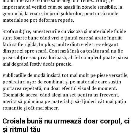
moliciune care te face să le alegi din reflex. Totuși, e
important să verifici cum se așază în zonele sensibile, la
genunchi, la coate, în jurul șoldurilor, pentru că unele
materiale se pot deforma repede.
Stofa subțire, amestecurile cu viscoză și materialele fluide
sunt foarte bune când vrei o ținută care să arate îngrijit
fără să fie rigidă. În plus, multe dintre ele trec elegant
dinspre zi spre seară. Contează însă ca țesătura să nu fie
prea subțire sau prea lucioasă, altfel compleul poate părea
mai degrabă festiv decât practic.
Publicațiile de modă insistă tot mai mult pe piese versatile,
pe straturi ușor de combinat și pe materiale care susțin
purtarea repetată, nu doar efectul vizual de moment.
Tocmai de aceea, când alegi un set pentru uz frecvent,
merită să pui mâna pe material și să-l judeci cât mai puțin
romantic și cât mai sincer.
Croiala bună nu urmează doar corpul, ci
și ritmul tău