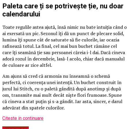
Paleta care ți se potrivește ție, nu doar
calendarului
Toate regulile astea ajută, însă nimic nu bate intuiția când o
ai exersată un pic. Sezonul îți dă un punct de plecare solid,
lumina îți spune cât de saturate să fie culorile, iar ocazia
rafinează totul. La final, cel mai bun buchet rămâne cel
care îți seamănă ție sau persoanei căreia i-l dai. Dacă cineva
adoră rozul în decembrie, lasă-l acolo, chiar dacă manualul
de culoare ar zice altfel.
Am ajuns să cred că armonia nu înseamnă o schemă
perfectă, ci coerența unei intenții. Un buchet construit în
jurul lui Stitch, cu o paletă gândită după anotimp și după
om, transmite mai mult decât niște flori frumoase. Spune
că cineva a stat puțin și s-a gândit. Iar asta, sincer, e darul
adevărat din spatele culorilor.
Citeste in continuare