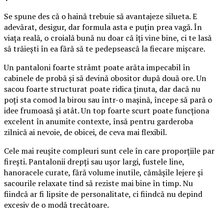
Se spune des că o haină trebuie să avantajeze silueta. E
adevărat, desigur, dar formula asta e puțin prea vagă. În
viața reală, o croială bună nu doar că îți vine bine, ci te lasă
să trăiești în ea fără să te pedepsească la fiecare mișcare.
Un pantaloni foarte strâmt poate arăta impecabil în
cabinele de probă și să devină obositor după două ore. Un
sacou foarte structurat poate ridica ținuta, dar dacă nu
poți sta comod la birou sau într-o mașină, începe să pară o
idee frumoasă și atât. Un top foarte scurt poate funcționa
excelent în anumite contexte, însă pentru garderoba
zilnică ai nevoie, de obicei, de ceva mai flexibil.
Cele mai reușite compleuri sunt cele în care proporțiile par
firești. Pantalonii drepți sau ușor largi, fustele line,
hanoracele curate, fără volume inutile, cămășile lejere și
sacourile relaxate tind să reziste mai bine în timp. Nu
fiindcă ar fi lipsite de personalitate, ci fiindcă nu depind
excesiv de o modă trecătoare.