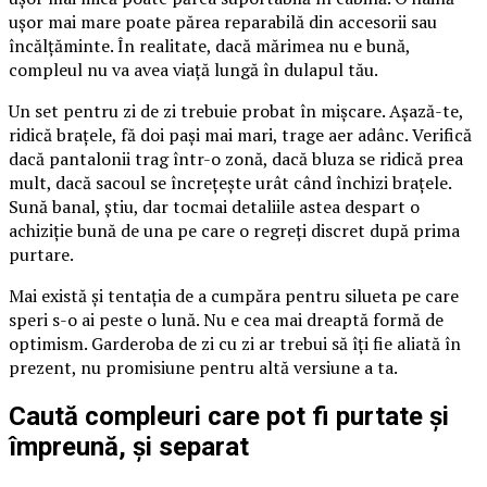
ușor mai mare poate părea reparabilă din accesorii sau
încălțăminte. În realitate, dacă mărimea nu e bună,
compleul nu va avea viață lungă în dulapul tău.
Un set pentru zi de zi trebuie probat în mișcare. Așază-te,
ridică brațele, fă doi pași mai mari, trage aer adânc. Verifică
dacă pantalonii trag într-o zonă, dacă bluza se ridică prea
mult, dacă sacoul se încrețește urât când închizi brațele.
Sună banal, știu, dar tocmai detaliile astea despart o
achiziție bună de una pe care o regreți discret după prima
purtare.
Mai există și tentația de a cumpăra pentru silueta pe care
speri s-o ai peste o lună. Nu e cea mai dreaptă formă de
optimism. Garderoba de zi cu zi ar trebui să îți fie aliată în
prezent, nu promisiune pentru altă versiune a ta.
Caută compleuri care pot fi purtate și
împreună, și separat