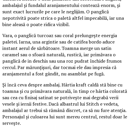
ambalajul și fundalul aranjamentului contează enorm, și
sunt exact lucrurile pe care le neglijăm. O panglică
nepotrivită poate strica o paletă altfel impecabilă, iar una
bine aleasă o poate ridica vizibil.
Vara, o panglică turcoaz sau coral prelungește energia
paletei. Iarna, una argintie sau de catifea bordo aduce
instant aerul de sărbătoare. Toamna merge un satin
caramel sau o sfoară naturală, rustică, iar primăvara o
panglică de in deschis sau una roz pudrat închide frumos
cercul. Par mărunțișuri, dar tocmai ele dau impresia că
aranjamentul a fost gândit, nu asamblat pe fugă.
Și încă ceva despre ambalaj. Hârtia kraft caldă stă bine cu
toamna și cu primăvara naturală, în timp ce hârtia colorată
sau cea cu finisaj satinat se potrivește mai degrabă verii
vesele și iernii festive. Dacă albastrul lui Stitch e vedeta,
ambalajul ar trebui să rămână discret, ca să nu fure atenția.
Personajul și culoarea lui sunt mereu centrul, restul doar le
servește.