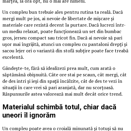
marțea, la ora opt, nu o mai are nimeni.
Un compleu bun trebuie ales pentru rutina ta reală. Dacă
mergi mult pe jos, ai nevoie de libertate de mișcare și
materiale care rezistă decent la purtare. Dacă lucrezi într-
un mediu relaxat, poate funcționează un set din bumbac
gros, jerseu compact sau tricot fin. Dacă ai nevoie să pari
ușor mai îngrijită, atunci un compleu cu pantaloni drepți și
sacou lejer ori o variantă din stofă subțire poate face treabă
excelentă.
Gândește-te, fără să idealizezi prea mult, cum arată o
săptămână obișnuită. Câte ore stai pe scaun, cât mergi, cât
de des intri și ieși din spații încălzite, cât de des te vezi în
situații în care vrei să pari aranjată, dar nu scorțoasă.
Răspunsurile astea valorează mai mult decât orice trend.
Materialul schimbă totul, chiar dacă
uneori îl ignorăm
Un compleu poate avea o croială minunată și totuși să nu