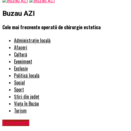
Buzau AZI
Cele mai frecvente operatii de chirurgie estetica
Administrație locală
Afaceri
Cultură
Eveniment
Exclusiv
Politică locală
Social
Sport
Știri din județ
Viața în Buzău
Turism
Eveniment