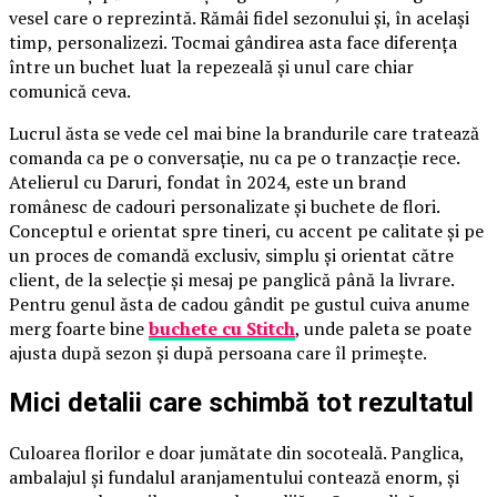
vesel care o reprezintă. Rămâi fidel sezonului și, în același
timp, personalizezi. Tocmai gândirea asta face diferența
între un buchet luat la repezeală și unul care chiar
comunică ceva.
Lucrul ăsta se vede cel mai bine la brandurile care tratează
comanda ca pe o conversație, nu ca pe o tranzacție rece.
Atelierul cu Daruri, fondat în 2024, este un brand
românesc de cadouri personalizate și buchete de flori.
Conceptul e orientat spre tineri, cu accent pe calitate și pe
un proces de comandă exclusiv, simplu și orientat către
client, de la selecție și mesaj pe panglică până la livrare.
Pentru genul ăsta de cadou gândit pe gustul cuiva anume
merg foarte bine
buchete cu Stitch
, unde paleta se poate
ajusta după sezon și după persoana care îl primește.
Mici detalii care schimbă tot rezultatul
Culoarea florilor e doar jumătate din socoteală. Panglica,
ambalajul și fundalul aranjamentului contează enorm, și