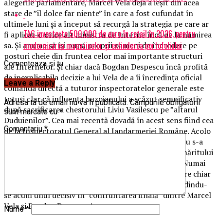
alegerile parlamentare, Marcel Vela deja a ieșit din acea
stare de ”il dolce far niente” în care a fost cufundat în
ultimele luni și a început să recurgă la strategia pe care ar
TAG investește 500.000 de euro în retail în 2026, pentru
fi aplicat-o orice alt ministru de Interne încă de la numirea
modernizarea magazinelor și extinderea portofoliului
sa. Și anume să își pună proprii oameni de încredere pe
posturi cheie din fruntea celor mai importante structuri
Comenteaza si tu
ale Internelor. Și chiar dacă Bogdan Despescu încă profită
de inexplicabila decizie a lui Vela de a îi încredința oficial
Leave a Reply
comanda directă a tuturor inspectoratelor generale este
totuși clar că influența buzoianului a scăzut semnificativ
Adresa ta de email nu va fi publicată.
Câmpurile obligatorii
după sacrificarea chestorului Liviu Vasilescu pe ”altarul
sunt marcate cu
*
Duduienilor”. Cea mai recentă dovadă în acest sens fiind cea
Comentariu
*
de la Inspectoratul General al Jandarmeriei Române. Acolo
unde, ce-i drept, secretarul de stat Bogdan Despescu s-a
implicat personal în operațiunea de ”ejectare” a urmăritului
penal Bogdan Enescu de la comanda Jandarmeriei. Numai
că s-a trezit cu un om numit peste capul său de către chiar
ministrul Marcel Vela. ”Experimentul Mastan” dovedindu-
se acum unul decisiv în ”confruntarea finală” dintre Marcel
Vela și Bogdan Despescu!
Nume
*