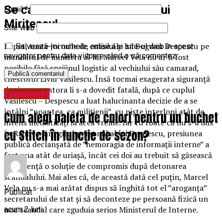
Se caută om la IGPR în locul lui
Email
*
Mirițescu!
Site web
Repet, toate jocurile de culise ale lui Bogdan Despescu pe
Salvează-mi numele, emailul și site-ul web în acest
navigator pentru data viitoare când o să comentez.
mandatul de ministru al lui Marcel Vela nu ar fi fost
posibile fără sprijinul logistic al vechiului său camarad,
chestorul Liviu Vasilescu. Însă tocmai exagerata siguranță
de sine a acestora li s-a dovedit fatală, după ce cuplul
Eveniment
Vasilescu – Despescu a luat halucinanta decizie de a se
întâlni ”noaptea, ca milițienii”, cu niște interlopi atât de
Cum alegi paleta de culori pentru un buchet
intens mediatizați la acea vreme. Iar cu toate că nu s-a dus
cu Stitch în funcție de sezon?
în Rahova fără girul personal al lui Despescu, presiunea
publică declanșată de ”hemoragia de informații interne” a
fost una atât de uriașă, încât cei doi au trebuit să găsească
de urgență o soluție de compromis după detonarea
scandalului. Mai ales că, de această dată cel puțin, Marcel
Vela nu s-a mai arătat dispus să înghită tot el ”aroganța”
Publicat
secretarului de stat și să deconteze pe persoană fizică un
nou scandal care zguduia serios Ministerul de Interne.
acum 2 luni