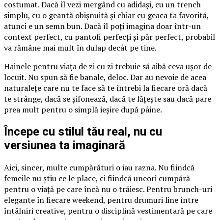
costumat. Dacă îl vezi mergând cu adidași, cu un trench
simplu, cu o geantă obișnuită și chiar cu geaca ta favorită,
atunci e un semn bun. Dacă îl poți imagina doar într-un
context perfect, cu pantofi perfecți și păr perfect, probabil
va rămâne mai mult în dulap decât pe tine.
Hainele pentru viața de zi cu zi trebuie să aibă ceva ușor de
locuit. Nu spun să fie banale, deloc. Dar au nevoie de acea
naturalețe care nu te face să te întrebi la fiecare oră dacă
te strânge, dacă se șifonează, dacă te lățește sau dacă pare
prea mult pentru o simplă ieșire după pâine.
Începe cu stilul tău real, nu cu
versiunea ta imaginară
Aici, sincer, multe cumpărături o iau razna. Nu fiindcă
femeile nu știu ce le place, ci fiindcă uneori cumpără
pentru o viață pe care încă nu o trăiesc. Pentru brunch-uri
elegante în fiecare weekend, pentru drumuri line între
întâlniri creative, pentru o disciplină vestimentară pe care