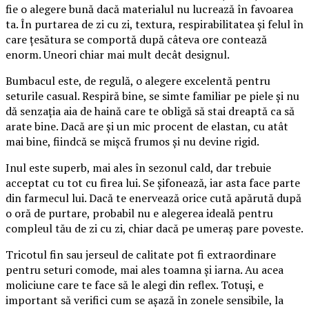
fie o alegere bună dacă materialul nu lucrează în favoarea
ta. În purtarea de zi cu zi, textura, respirabilitatea și felul în
care țesătura se comportă după câteva ore contează
enorm. Uneori chiar mai mult decât designul.
Bumbacul este, de regulă, o alegere excelentă pentru
seturile casual. Respiră bine, se simte familiar pe piele și nu
dă senzația aia de haină care te obligă să stai dreaptă ca să
arate bine. Dacă are și un mic procent de elastan, cu atât
mai bine, fiindcă se mișcă frumos și nu devine rigid.
Inul este superb, mai ales în sezonul cald, dar trebuie
acceptat cu tot cu firea lui. Se șifonează, iar asta face parte
din farmecul lui. Dacă te enervează orice cută apărută după
o oră de purtare, probabil nu e alegerea ideală pentru
compleul tău de zi cu zi, chiar dacă pe umeraș pare poveste.
Tricotul fin sau jerseul de calitate pot fi extraordinare
pentru seturi comode, mai ales toamna și iarna. Au acea
moliciune care te face să le alegi din reflex. Totuși, e
important să verifici cum se așază în zonele sensibile, la