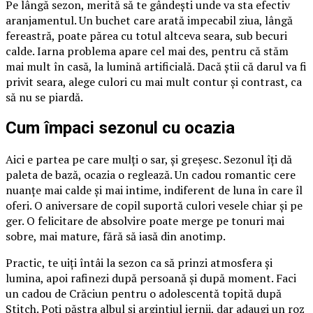
Pe lângă sezon, merită să te gândești unde va sta efectiv
aranjamentul. Un buchet care arată impecabil ziua, lângă
fereastră, poate părea cu totul altceva seara, sub becuri
calde. Iarna problema apare cel mai des, pentru că stăm
mai mult în casă, la lumină artificială. Dacă știi că darul va fi
privit seara, alege culori cu mai mult contur și contrast, ca
să nu se piardă.
Cum împaci sezonul cu ocazia
Aici e partea pe care mulți o sar, și greșesc. Sezonul îți dă
paleta de bază, ocazia o reglează. Un cadou romantic cere
nuanțe mai calde și mai intime, indiferent de luna în care îl
oferi. O aniversare de copil suportă culori vesele chiar și pe
ger. O felicitare de absolvire poate merge pe tonuri mai
sobre, mai mature, fără să iasă din anotimp.
Practic, te uiți întâi la sezon ca să prinzi atmosfera și
lumina, apoi rafinezi după persoană și după moment. Faci
un cadou de Crăciun pentru o adolescentă topită după
Stitch. Poți păstra albul și argintiul iernii, dar adaugi un roz