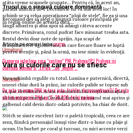
atâta vreme scaunele ocupate… Pentru că, în acest an,
Trucul cu o singură culoare dominantă
parada militară de 1 Decembrie nu va mai avea loc! În
schimb se va relua operațiunea ”ploii de stele”, fie ea și una
Recomand des să alegi o singură culoare principală pe
în regim online de această dată…
lângă albastru și abia apoi să adaugi câteva accente
discrete. Primăvara, rozul pudrat face minunat treaba asta.
Restul devin doar note de sprijin. Așa scapi de
Articole pe aceiasi tema:
prima
aranjamentele aglomerate, în care fiecare floare se luptă
Urmatorul
pentru atenție și, până la urmă, nu iese nimic în evidență.
Gruparea interlopa care “sustine” PNL Prahova/IPJ Prahova isi
Vara și culorile care nu se sfiesc
continua somnul si „straja”…de „veghe”…
Vara schimbă regulile cu totul. Lumina e puternică, directă,
Nu ratati
uneori chiar dură la prânz, iar culorile palide se topesc sub
De asta se ocupa DNA in tara asta, fratilor, de maruntisuri?/ De asta
ea, par decolorate. Acum e momentul să crești saturația și
platim procurorii DNA cu 15-20.000 de lei pe luna
să mizezi pe energie. Coralul, fucsia, turcoazul mai aprins și
galbenul cald devin dintr-odată potrivite, ba chiar de dorit.
Stitch se simte excelent într-o paletă tropicală, ceea ce are
sens, fiindcă personajul însuși vine dintr-o lume cu plaje și
ocean. Un buchet pe coral și turcoaz, cu mici accente verzi