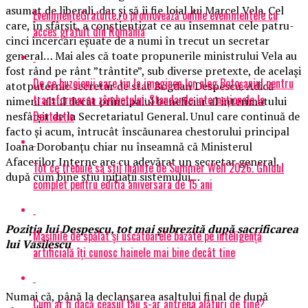
asumat de liberali, dar și să îi fie loial lui Marcel Vela. Cel
EvenimenteGratuite.ro promovează online evenimentele cu
care, în sfârșit, a conștientizat ce au însemnat cele patru-
acces gratuit din România
cinci încercări eșuate de a numi în trecut un secretar
general… Mai ales că toate propunerile ministrului Vela au
fost rând pe rânt ”trântite”, sub diverse pretexte, de același
De ce buzoienii care țin la imaginea lor aleg Botoșaniul pentru
atotputernic secretar de stat Bogdan Despescu. Adică
transformarea zâmbetului: Standarde internaționale la
nimeni altul decât principalul beneficiar al interimatului
Dentastic
nesfârșit de la Secretariatul General. Unul care continuă de
facto și acum, întrucât înscăunarea chestorului principal
Ioana Dorobanțu chiar nu înseamnă că Ministerul
Afacerilor Interne are cu adevărat un secretar general,
Tot ce trebuie sa stii inainte de Summer Well 2026. Ghidul
după cum bine știu inițiații sistemului…
complet pentru editia aniversara de 15 ani
Poziția lui Despescu, tot mai șubrezită după sacrificarea
Mașinile de spălat și uscătoarele bazate pe inteligență
lui Vasilescu
artificială îți cunosc hainele mai bine decât tine
Numai că, până la declanșarea asaltului final de după
Cum ar fi dacă ceasul tău s-ar antrena alături de tine?