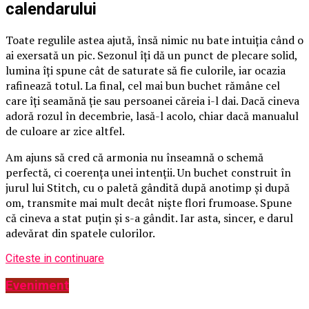
calendarului
Toate regulile astea ajută, însă nimic nu bate intuiția când o
ai exersată un pic. Sezonul îți dă un punct de plecare solid,
lumina îți spune cât de saturate să fie culorile, iar ocazia
rafinează totul. La final, cel mai bun buchet rămâne cel
care îți seamănă ție sau persoanei căreia i-l dai. Dacă cineva
adoră rozul în decembrie, lasă-l acolo, chiar dacă manualul
de culoare ar zice altfel.
Am ajuns să cred că armonia nu înseamnă o schemă
perfectă, ci coerența unei intenții. Un buchet construit în
jurul lui Stitch, cu o paletă gândită după anotimp și după
om, transmite mai mult decât niște flori frumoase. Spune
că cineva a stat puțin și s-a gândit. Iar asta, sincer, e darul
adevărat din spatele culorilor.
Citeste in continuare
Eveniment