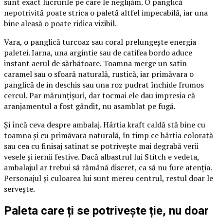
sunt exact lucrurile pe care le neglijăm. O panglică
nepotrivită poate strica o paletă altfel impecabilă, iar una
bine aleasă o poate ridica vizibil.
Vara, o panglică turcoaz sau coral prelungește energia
paletei. Iarna, una argintie sau de catifea bordo aduce
instant aerul de sărbătoare. Toamna merge un satin
caramel sau o sfoară naturală, rustică, iar primăvara o
panglică de in deschis sau una roz pudrat închide frumos
cercul. Par mărunțișuri, dar tocmai ele dau impresia că
aranjamentul a fost gândit, nu asamblat pe fugă.
Și încă ceva despre ambalaj. Hârtia kraft caldă stă bine cu
toamna și cu primăvara naturală, în timp ce hârtia colorată
sau cea cu finisaj satinat se potrivește mai degrabă verii
vesele și iernii festive. Dacă albastrul lui Stitch e vedeta,
ambalajul ar trebui să rămână discret, ca să nu fure atenția.
Personajul și culoarea lui sunt mereu centrul, restul doar le
servește.
Paleta care ți se potrivește ție, nu doar