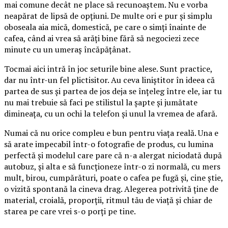
mai comune decât ne place să recunoaștem. Nu e vorba
neapărat de lipsă de opțiuni. De multe ori e pur și simplu
oboseala aia mică, domestică, pe care o simți înainte de
cafea, când ai vrea să arăți bine fără să negociezi zece
minute cu un umeraș încăpățânat.
Tocmai aici intră în joc seturile bine alese. Sunt practice,
dar nu într-un fel plictisitor. Au ceva liniștitor în ideea că
partea de sus și partea de jos deja se înțeleg între ele, iar tu
nu mai trebuie să faci pe stilistul la șapte și jumătate
dimineața, cu un ochi la telefon și unul la vremea de afară.
Numai că nu orice compleu e bun pentru viața reală. Una e
să arate impecabil într-o fotografie de produs, cu lumina
perfectă și modelul care pare că n-a alergat niciodată după
autobuz, și alta e să funcționeze într-o zi normală, cu mers
mult, birou, cumpărături, poate o cafea pe fugă și, cine știe,
o vizită spontană la cineva drag. Alegerea potrivită ține de
material, croială, proporții, ritmul tău de viață și chiar de
starea pe care vrei s-o porți pe tine.