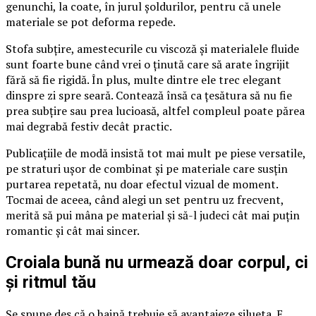
genunchi, la coate, în jurul șoldurilor, pentru că unele
materiale se pot deforma repede.
Stofa subțire, amestecurile cu viscoză și materialele fluide
sunt foarte bune când vrei o ținută care să arate îngrijit
fără să fie rigidă. În plus, multe dintre ele trec elegant
dinspre zi spre seară. Contează însă ca țesătura să nu fie
prea subțire sau prea lucioasă, altfel compleul poate părea
mai degrabă festiv decât practic.
Publicațiile de modă insistă tot mai mult pe piese versatile,
pe straturi ușor de combinat și pe materiale care susțin
purtarea repetată, nu doar efectul vizual de moment.
Tocmai de aceea, când alegi un set pentru uz frecvent,
merită să pui mâna pe material și să-l judeci cât mai puțin
romantic și cât mai sincer.
Croiala bună nu urmează doar corpul, ci
și ritmul tău
Se spune des că o haină trebuie să avantajeze silueta. E