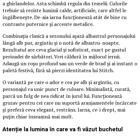
a ghirlandelor. Asta schimbă regula din temelii. Culorile
trebuie să reziste luminii calde, artificiale, care altfel le
îngălbenește. De-aia iarna funcționează atât de bine cu
contraste puternice și accente metalice.
Combinația clasică a sezonului așază albastrul personajului
lângă alb pur, argintiu și o notă de albastru-noapte.
Rezultatul are ceva glacial și sofisticat, exact pe gustul
perioadei de sărbători. Vrei căldură în mijlocul iernii.
Adaugă un roșu profund sau un verde de brad și ai instant o
paletă festivă, fără să pierzi identitatea lui Stitch.
O variantă pe care o ador e cea pe alb și argintiu, cu
personajul ca unic punct de culoare. Minimalistă, curată,
parcă un fulg de nea ridicat în jurul lui. Funcționează
grozav pentru cei care nu suportă aranjamentele încărcate
și preferă ceva elegant, restrâns. Iarna, ce-i drept, mai
puțin chiar înseamnă mai mult.
Atenție la lumina în care va fi văzut buchetul