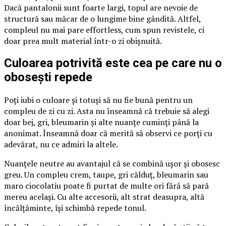
Dacă pantalonii sunt foarte largi, topul are nevoie de
structură sau măcar de o lungime bine gândită. Altfel,
compleul nu mai pare effortless, cum spun revistele, ci
doar prea mult material într-o zi obișnuită.
Culoarea potrivită este cea pe care nu o
obosești repede
Poți iubi o culoare și totuși să nu fie bună pentru un
compleu de zi cu zi. Asta nu înseamnă că trebuie să alegi
doar bej, gri, bleumarin și alte nuanțe cuminți până la
anonimat. Înseamnă doar că merită să observi ce porți cu
adevărat, nu ce admiri la altele.
Nuanțele neutre au avantajul că se combină ușor și obosesc
greu. Un compleu crem, taupe, gri călduț, bleumarin sau
maro ciocolatiu poate fi purtat de multe ori fără să pară
mereu același. Cu alte accesorii, alt strat deasupra, altă
încălțăminte, își schimbă repede tonul.