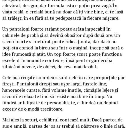
adevărat, desigur, dar formula asta e puțin prea vagă. În
viața reală, o croială bună nu doar că îți vine bine, ci te lasă
să trăiești în ea fără să te pedepsească la fiecare mișcare.
Un pantaloni foarte strâmt poate arăta impecabil în
cabinele de probă și să devină obositor după două ore. Un
sacou foarte structurat poate ridica ținuta, dar dacă nu
poți sta comod la birou sau într-o mașină, începe să pară o
idee frumoasă și atât. Un top foarte scurt poate funcționa
excelent în anumite contexte, însă pentru garderoba
zilnică ai nevoie, de obicei, de ceva mai flexibil.
Cele mai reușite compleuri sunt cele în care proporțiile par
firești. Pantalonii drepți sau ușor largi, fustele line,
hanoracele curate, fără volume inutile, cămășile lejere și
sacourile relaxate tind să reziste mai bine în timp. Nu
fiindcă ar fi lipsite de personalitate, ci fiindcă nu depind
excesiv de o modă trecătoare.
Mai ales la seturi, echilibrul contează mult. Dacă partea de
sus e amplă, partea de jos ar trebui să păstreze o linie clară.