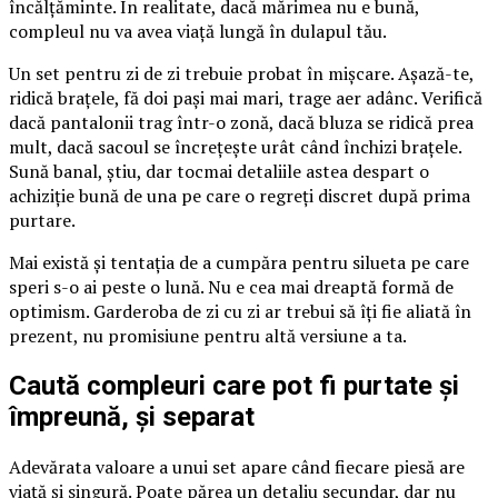
încălțăminte. În realitate, dacă mărimea nu e bună,
compleul nu va avea viață lungă în dulapul tău.
Un set pentru zi de zi trebuie probat în mișcare. Așază-te,
ridică brațele, fă doi pași mai mari, trage aer adânc. Verifică
dacă pantalonii trag într-o zonă, dacă bluza se ridică prea
mult, dacă sacoul se încrețește urât când închizi brațele.
Sună banal, știu, dar tocmai detaliile astea despart o
achiziție bună de una pe care o regreți discret după prima
purtare.
Mai există și tentația de a cumpăra pentru silueta pe care
speri s-o ai peste o lună. Nu e cea mai dreaptă formă de
optimism. Garderoba de zi cu zi ar trebui să îți fie aliată în
prezent, nu promisiune pentru altă versiune a ta.
Caută compleuri care pot fi purtate și
împreună, și separat
Adevărata valoare a unui set apare când fiecare piesă are
viață și singură. Poate părea un detaliu secundar, dar nu