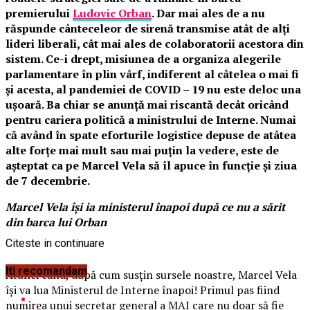
premierului
Ludovic Orban
. Dar mai ales de a nu
răspunde cânteceleor de sirenă transmise atât de alți
lideri liberali, cât mai ales de colaboratorii acestora din
sistem. Ce-i drept, misiunea de a organiza alegerile
parlamentare în plin vârf, indiferent al câtelea o mai fi
și acesta, al pandemiei de COVID – 19 nu este deloc una
ușoară. Ba chiar se anunță mai riscantă decât oricând
pentru cariera politică a ministrului de Interne. Numai
că având în spate eforturile logistice depuse de atâtea
alte forțe mai mult sau mai puțin la vedere, este de
așteptat ca pe Marcel Vela să îl apuce în funcție și ziua
de 7 decembrie.
Marcel Vela își ia ministerul înapoi după ce nu a sărit
din barca lui Orban
Citeste in continuare
Iti recomandam
Atunci când, după cum susțin sursele noastre, Marcel Vela
își va lua Ministerul de Interne înapoi! Primul pas fiind
numirea unui secretar general a MAI care nu doar să fie