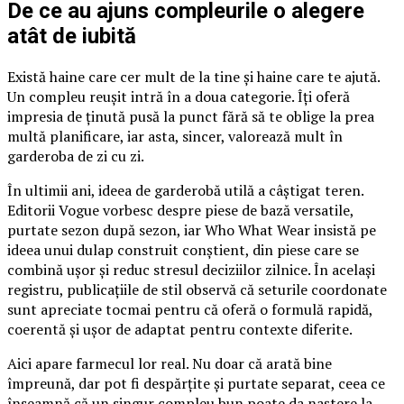
De ce au ajuns compleurile o alegere
atât de iubită
Există haine care cer mult de la tine și haine care te ajută.
Un compleu reușit intră în a doua categorie. Îți oferă
impresia de ținută pusă la punct fără să te oblige la prea
multă planificare, iar asta, sincer, valorează mult în
garderoba de zi cu zi.
În ultimii ani, ideea de garderobă utilă a câștigat teren.
Editorii Vogue vorbesc despre piese de bază versatile,
purtate sezon după sezon, iar Who What Wear insistă pe
ideea unui dulap construit conștient, din piese care se
combină ușor și reduc stresul deciziilor zilnice. În același
registru, publicațiile de stil observă că seturile coordonate
sunt apreciate tocmai pentru că oferă o formulă rapidă,
coerentă și ușor de adaptat pentru contexte diferite.
Aici apare farmecul lor real. Nu doar că arată bine
împreună, dar pot fi despărțite și purtate separat, ceea ce
înseamnă că un singur compleu bun poate da naștere la