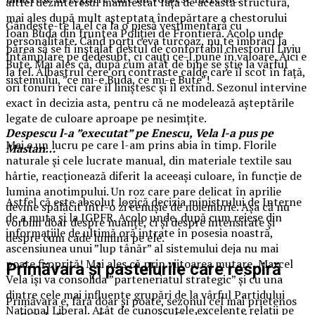
altfel dezinteresul manifestat față de această structură,
mai ales după mult așteptata îndepărtare a chestorului
Gândește-te la el ca la o piesă vestimentară cu
Ioan Buda din fruntea Poliției de Frontieră. Acolo unde
personalitate. Când porți ceva turcoaz, nu te îmbraci la
părea să se fi instalat destul de confortabil chestorul Liviu
întâmplare pe dedesubt, ci cauți ce-l pune în valoare. Aici e
Bute. Mai ales că, după cum atât de bine se știe la vârful
la fel. Albastrul cere ori contraste calde care îl scot în față,
sistemului, ”ce mi-e Buda, ce mi-e Bute”!
ori tonuri reci care îl liniștesc și îl extind. Sezonul intervine
exact în decizia asta, pentru că ne modelează așteptările
legate de culoare aproape pe nesimțite.
Despescu l-a ”executat” pe Enescu, Vela l-a pus pe
Mai e un lucru pe care l-am prins abia în timp. Florile
Mastan…
naturale și cele lucrate manual, din materiale textile sau
hârtie, reacționează diferit la aceeași culoare, în funcție de
lumina anotimpului. Un roz care pare delicat în aprilie
Astfel că este absolut logică decizia ministrului de Interne
devine spălăcit într-o zi cenușie de noiembrie. Așa că nu
de a muta și la IGPFR. Acolo unde, după cum reiese din
vorbim doar despre nuanțe, ci și despre intensitate și
informațiile de ultimă oră intrate în posesia noastră,
despre cum cade lumina pe ele.
ascensiunea unui ”lup tânăr” al sistemului deja nu mai
poate fi oprită! Mai ales că prin viitoarea mutare, Marcel
Primăvara și pastelurile care respiră
Vela își va consolida ”parteneriatul strategic” și cu una
dintre cele mai influente grupări de la vârful Partidului
Primăvara e, fără doar și poate, sezonul cel mai prietenos
Național Liberal. Atât de cunoscutele excelente relații pe