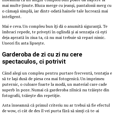
mai multe ținute. Bluza merge cu jeanși, pantalonii merg cu
o cămașă simplă, iar dintr-odată hainele tale lucrează mai
inteligent.
Mai e ceva. Un compleu bun îți dă o anumită siguranță. Te
îmbraci repede, te privești în oglindă și ai senzația că ești
deja așezată în ziua ta, că nu mai trebuie să repari nimic.
Uneori fix asta lipsește.
Garderoba de zi cu zi nu cere
spectaculos, ci potrivit
Când alegi un compleu pentru purtare frecventă, tentația e
să te lași dusă de piesa cea mai fotogenică. Un imprimeu
puternic, o culoare foarte la modă, un material care cade
superb în poze. Numai că garderoba zilnică nu trăiește din
fotografii, trăiește din repetiție.
Asta înseamnă că primul criteriu nu ar trebui să fie efectul
de wow, ci cât de des îl vei purta fără să simți că te-ai