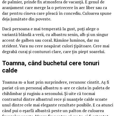
de palmier, prinde fix atmosfera de vacanță. E genul de
aranjament care merge la o petrecere în aer liber sau ca
dar pentru cineva care pleacă în concediu. Culoarea spune
deja jumătate din poveste.
Dacă persoana e mai temperată la gust, poți alege o
variantă blândă a verii, cu albastru senin, alb și un singur
accent de galben sau coral. Rămâne luminos, dar nu
strident. Vara nu cere neapărat culori țipătoare. Cere mai
degrabă curaj și contururi clare, care țin piept soarelui.
Toamna, când buchetul cere tonuri
calde
Toamna m-a luat prin surprindere, recunosc cinstit. Aș fi
pariat că un personaj albastru n-are ce căuta în paleta de
chihlimbar și ruginiu a sezonului. Și uite că tocmai
contrastul dintre albastrul rece și nuanțele calde scoate
unul dintre cele mai elegante rezultate posibile. E ca atunci
când pui o eșarfă albastră peste un palton de culoarea