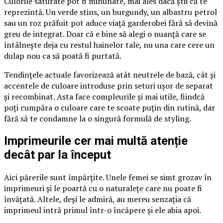
Culorile saturate pot fi minunate, mai ales dacă știi că te
reprezintă. Un verde stins, un burgundy, un albastru petrol
sau un roz prăfuit pot aduce viață garderobei fără să devină
greu de integrat. Doar că e bine să alegi o nuanță care se
întâlnește deja cu restul hainelor tale, nu una care cere un
dulap nou ca să poată fi purtată.
Tendințele actuale favorizează atât neutrele de bază, cât și
accentele de culoare introduse prin seturi ușor de separat
și recombinat. Asta face compleurile și mai utile, fiindcă
poți cumpăra o culoare care te scoate puțin din rutină, dar
fără să te condamne la o singură formulă de styling.
Imprimeurile cer mai multă atenție
decât par la început
Aici părerile sunt împărțite. Unele femei se simt grozav în
imprimeuri și le poartă cu o naturalețe care nu poate fi
învățată. Altele, deși le admiră, au mereu senzația că
imprimeul intră primul într-o încăpere și ele abia apoi.