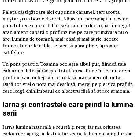
frunzelor uscate. Merge fix pentru că nu te-ai fi așteptat.
Paleta câștigătoare aici cuprinde caramel, terracotta,
muștar și un bordo discret. Albastrul personajului devine
punctul rece care echilibrează căldura din jur, iar întregul
aranjament capătă o profunzime pe care primăvara nu o
are. Lumina de toamnă, mai joasă și mai aurie, scoate
frumos tonurile calde, le face să pară pline, aproape
catifelate.
Un pont practic. Toamna ocolește albul pur, fiindcă taie
căldura paletei și răcește totul brusc. Pune în loc un crem
profund sau un bej cald, care lasă aranjamentul unitar.
Dacă tot vrei o notă mai deschisă, mergi pe piersică prăfuit,
care leagă chihlimbarul de albastru fără să strice armonia.
Iarna și contrastele care prind la lumina
serii
Iarna lumina naturală e scurtă și rece, iar majoritatea
cadourilor ajung la destinatar seara, la lumina lămpilor sau