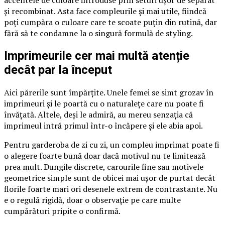
accentele de culoare introduse prin seturi ușor de separat
și recombinat. Asta face compleurile și mai utile, fiindcă
poți cumpăra o culoare care te scoate puțin din rutină, dar
fără să te condamne la o singură formulă de styling.
Imprimeurile cer mai multă atenție
decât par la început
Aici părerile sunt împărțite. Unele femei se simt grozav în
imprimeuri și le poartă cu o naturalețe care nu poate fi
învățată. Altele, deși le admiră, au mereu senzația că
imprimeul intră primul într-o încăpere și ele abia apoi.
Pentru garderoba de zi cu zi, un compleu imprimat poate fi
o alegere foarte bună doar dacă motivul nu te limitează
prea mult. Dungile discrete, carourile fine sau motivele
geometrice simple sunt de obicei mai ușor de purtat decât
florile foarte mari ori desenele extrem de contrastante. Nu
e o regulă rigidă, doar o observație pe care multe
cumpărături pripite o confirmă.