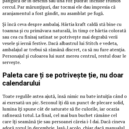
panglică de in deschis sau una roz pudrat închide frumos
cercul. Par mărunțișuri, dar tocmai ele dau impresia că
aranjamentul a fost gândit, nu asamblat pe fugă.
Și încă ceva despre ambalaj. Hârtia kraft caldă stă bine cu
toamna și cu primăvara naturală, în timp ce hârtia colorată
sau cea cu finisaj satinat se potrivește mai degrabă verii
vesele și iernii festive. Dacă albastrul lui Stitch e vedeta,
ambalajul ar trebui să rămână discret, ca să nu fure atenția.
Personajul și culoarea lui sunt mereu centrul, restul doar le
servește.
Paleta care ți se potrivește ție, nu doar
calendarului
Toate regulile astea ajută, însă nimic nu bate intuiția când o
ai exersată un pic. Sezonul îți dă un punct de plecare solid,
lumina îți spune cât de saturate să fie culorile, iar ocazia
rafinează totul. La final, cel mai bun buchet rămâne cel
care îți seamănă ție sau persoanei căreia i-l dai. Dacă cineva
adoră rozul în decembrie, lasă-l acolo, chiar dacă manualul