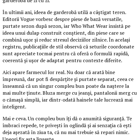
garderoba de zi cu zi.
În ultimii ani, ideea de garderobă utilă a câștigat teren.
Editorii Vogue vorbesc despre piese de bază versatile,
purtate sezon după sezon, iar Who What Wear insistă pe
ideea unui dulap construit conștient, din piese care se
combină ușor și reduc stresul deciziilor zilnice. În același
registru, publicațiile de stil observă că seturile coordonate
sunt apreciate tocmai pentru că oferă o formulă rapidă,
coerentă și ușor de adaptat pentru contexte diferite.
Aici apare farmecul lor real. Nu doar că arată bine
împreună, dar pot fi despărțite și purtate separat, ceea ce
înseamnă că un singur compleu bun poate da naștere la
mai multe ținute. Bluza merge cu jeanși, pantalonii merg cu
o cămașă simplă, iar dintr-odată hainele tale lucrează mai
inteligent.
Mai e ceva. Un compleu bun îți dă o anumită siguranță. Te
îmbraci repede, te privești în oglindă și ai senzația că ești
deja așezată în ziua ta, că nu mai trebuie să repari nimic.
Uneori fix asta lipsește.