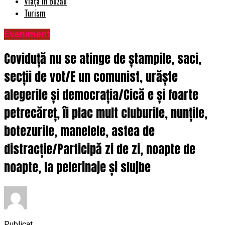
Viața în Buzău
Turism
Eveniment
Coviduță nu se atinge de ștampile, saci,
secții de vot/E un comunist, urăște
alegerile și democrația/Cică e și foarte
petrecăreț, îi plac mult cluburile, nunțile,
botezurile, manelele, astea de
distracție/Participă zi de zi, noapte de
noapte, la pelerinaje și slujbe
Publicat