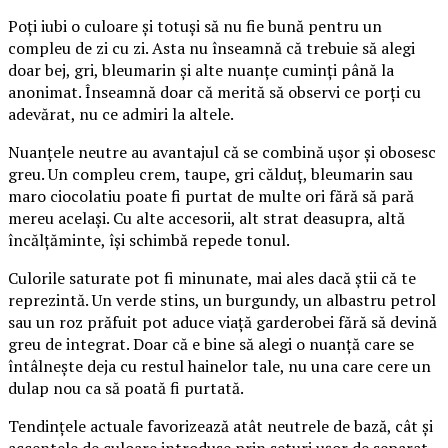
Poți iubi o culoare și totuși să nu fie bună pentru un
compleu de zi cu zi. Asta nu înseamnă că trebuie să alegi
doar bej, gri, bleumarin și alte nuanțe cuminți până la
anonimat. Înseamnă doar că merită să observi ce porți cu
adevărat, nu ce admiri la altele.
Nuanțele neutre au avantajul că se combină ușor și obosesc
greu. Un compleu crem, taupe, gri călduț, bleumarin sau
maro ciocolatiu poate fi purtat de multe ori fără să pară
mereu același. Cu alte accesorii, alt strat deasupra, altă
încălțăminte, își schimbă repede tonul.
Culorile saturate pot fi minunate, mai ales dacă știi că te
reprezintă. Un verde stins, un burgundy, un albastru petrol
sau un roz prăfuit pot aduce viață garderobei fără să devină
greu de integrat. Doar că e bine să alegi o nuanță care se
întâlnește deja cu restul hainelor tale, nu una care cere un
dulap nou ca să poată fi purtată.
Tendințele actuale favorizează atât neutrele de bază, cât și