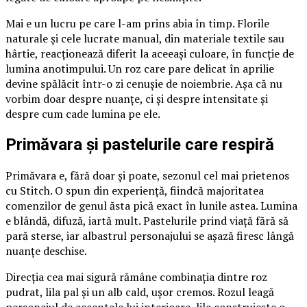
Mai e un lucru pe care l-am prins abia în timp. Florile
naturale și cele lucrate manual, din materiale textile sau
hârtie, reacționează diferit la aceeași culoare, în funcție de
lumina anotimpului. Un roz care pare delicat în aprilie
devine spălăcit într-o zi cenușie de noiembrie. Așa că nu
vorbim doar despre nuanțe, ci și despre intensitate și
despre cum cade lumina pe ele.
Primăvara și pastelurile care respiră
Primăvara e, fără doar și poate, sezonul cel mai prietenos
cu Stitch. O spun din experiență, fiindcă majoritatea
comenzilor de genul ăsta pică exact în lunile astea. Lumina
e blândă, difuză, iartă mult. Pastelurile prind viață fără să
pară sterse, iar albastrul personajului se așază firesc lângă
nuanțe deschise.
Direcția cea mai sigură rămâne combinația dintre roz
pudrat, lila pal și un alb cald, ușor cremos. Rozul leagă