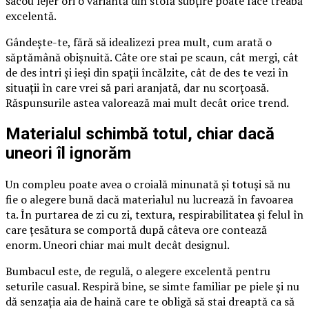
sacou lejer ori o variantă din stofă subțire poate face treabă
excelentă.
Gândește-te, fără să idealizezi prea mult, cum arată o
săptămână obișnuită. Câte ore stai pe scaun, cât mergi, cât
de des intri și ieși din spații încălzite, cât de des te vezi în
situații în care vrei să pari aranjată, dar nu scorțoasă.
Răspunsurile astea valorează mai mult decât orice trend.
Materialul schimbă totul, chiar dacă
uneori îl ignorăm
Un compleu poate avea o croială minunată și totuși să nu
fie o alegere bună dacă materialul nu lucrează în favoarea
ta. În purtarea de zi cu zi, textura, respirabilitatea și felul în
care țesătura se comportă după câteva ore contează
enorm. Uneori chiar mai mult decât designul.
Bumbacul este, de regulă, o alegere excelentă pentru
seturile casual. Respiră bine, se simte familiar pe piele și nu
dă senzația aia de haină care te obligă să stai dreaptă ca să