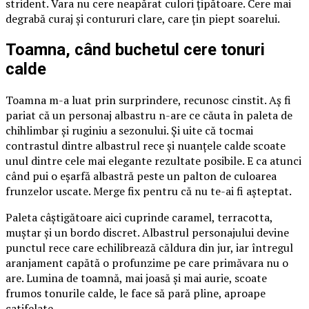
strident. Vara nu cere neapărat culori țipătoare. Cere mai
degrabă curaj și contururi clare, care țin piept soarelui.
Toamna, când buchetul cere tonuri
calde
Toamna m-a luat prin surprindere, recunosc cinstit. Aș fi
pariat că un personaj albastru n-are ce căuta în paleta de
chihlimbar și ruginiu a sezonului. Și uite că tocmai
contrastul dintre albastrul rece și nuanțele calde scoate
unul dintre cele mai elegante rezultate posibile. E ca atunci
când pui o eșarfă albastră peste un palton de culoarea
frunzelor uscate. Merge fix pentru că nu te-ai fi așteptat.
Paleta câștigătoare aici cuprinde caramel, terracotta,
muștar și un bordo discret. Albastrul personajului devine
punctul rece care echilibrează căldura din jur, iar întregul
aranjament capătă o profunzime pe care primăvara nu o
are. Lumina de toamnă, mai joasă și mai aurie, scoate
frumos tonurile calde, le face să pară pline, aproape
catifelate.