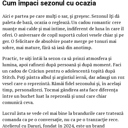
Cum împaci sezonul cu ocazia
Aici e partea pe care mulți o sar, și greșesc. Sezonul îți dă
paleta de bază, ocazia o reglează. Un cadou romantic cere
nuanțe mai calde și mai intime, indiferent de luna în care îl
oferi. O aniversare de copil suportă culori vesele chiar și pe
ger. O felicitare de absolvire poate merge pe tonuri mai
sobre, mai mature, fără să iasă din anotimp.
Practic, te uiți întâi la sezon ca să prinzi atmosfera și
lumina, apoi rafinezi după persoană și după moment. Faci
un cadou de Crăciun pentru o adolescentă topită după
Stitch. Poți păstra albul și argintiul iernii, dar adaugi un roz
vesel care o reprezintă. Rămâi fidel sezonului și, în același
timp, personalizezi. Tocmai gândirea asta face diferența
între un buchet luat la repezeală și unul care chiar
comunică ceva.
Lucrul ăsta se vede cel mai bine la brandurile care tratează
comanda ca pe o conversație, nu ca pe o tranzacție rece.
Atelierul cu Daruri, fondat în 2024, este un brand