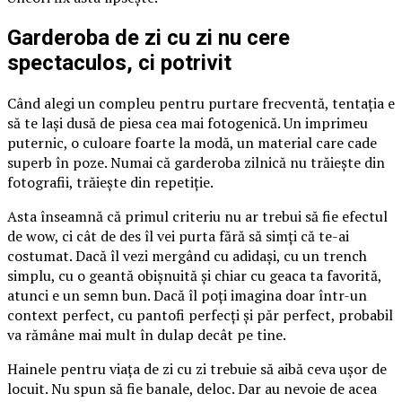
Garderoba de zi cu zi nu cere
spectaculos, ci potrivit
Când alegi un compleu pentru purtare frecventă, tentația e
să te lași dusă de piesa cea mai fotogenică. Un imprimeu
puternic, o culoare foarte la modă, un material care cade
superb în poze. Numai că garderoba zilnică nu trăiește din
fotografii, trăiește din repetiție.
Asta înseamnă că primul criteriu nu ar trebui să fie efectul
de wow, ci cât de des îl vei purta fără să simți că te-ai
costumat. Dacă îl vezi mergând cu adidași, cu un trench
simplu, cu o geantă obișnuită și chiar cu geaca ta favorită,
atunci e un semn bun. Dacă îl poți imagina doar într-un
context perfect, cu pantofi perfecți și păr perfect, probabil
va rămâne mai mult în dulap decât pe tine.
Hainele pentru viața de zi cu zi trebuie să aibă ceva ușor de
locuit. Nu spun să fie banale, deloc. Dar au nevoie de acea