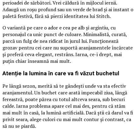
perioadei de sărbători. Vrei căldură în mijlocul iernii.
Adaugă un roșu profund sau un verde de brad și ai instant o
paletă festivă, fără să pierzi identitatea lui Stitch.
O variantă pe care o ador e cea pe alb și argintiu, cu
personajul ca unic punct de culoare. Minimalistă, curată,
parcă un fulg de nea ridicat în jurul lui. Funcționează
grozav pentru cei care nu suportă aranjamentele încărcate
și preferă ceva elegant, restrâns. Iarna, ce-i drept, mai
puțin chiar înseamnă mai mult.
Atenție la lumina în care va fi văzut buchetul
Pe lângă sezon, merită să te gândești unde va sta efectiv
aranjamentul. Un buchet care arată impecabil ziua, lângă
fereastră, poate părea cu totul altceva seara, sub becuri
calde. Iarna problema apare cel mai des, pentru că stăm
mai mult în casă, la lumină artificială. Dacă știi că darul va fi
privit seara, alege culori cu mai mult contur și contrast, ca
să nu se piardă.