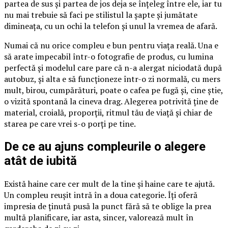
partea de sus și partea de jos deja se înțeleg între ele, iar tu
nu mai trebuie să faci pe stilistul la șapte și jumătate
dimineața, cu un ochi la telefon și unul la vremea de afară.
Numai că nu orice compleu e bun pentru viața reală. Una e
să arate impecabil într-o fotografie de produs, cu lumina
perfectă și modelul care pare că n-a alergat niciodată după
autobuz, și alta e să funcționeze într-o zi normală, cu mers
mult, birou, cumpărături, poate o cafea pe fugă și, cine știe,
o vizită spontană la cineva drag. Alegerea potrivită ține de
material, croială, proporții, ritmul tău de viață și chiar de
starea pe care vrei s-o porți pe tine.
De ce au ajuns compleurile o alegere
atât de iubită
Există haine care cer mult de la tine și haine care te ajută.
Un compleu reușit intră în a doua categorie. Îți oferă
impresia de ținută pusă la punct fără să te oblige la prea
multă planificare, iar asta, sincer, valorează mult în