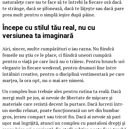
naturalețe care nu te face să te întrebi la fiecare oră dacă
te strânge, dacă se șifonează, dacă te lățește sau dacă pare
prea mult pentru o simplă ieșire după pâine.
Începe cu stilul tău real, nu cu
versiunea ta imaginară
Aici, sincer, multe cumpărături o iau razna. Nu fiindcă
femeile nu știu ce le place, ci fiindcă uneori cumpără
pentru o viață pe care încă nu o trăiesc. Pentru brunch-uri
elegante în fiecare weekend, pentru drumuri line între
întâlniri creative, pentru o disciplină vestimentară pe care
marțea, la ora opt, nu o mai are nimeni.
Un compleu bun trebuie ales pentru rutina ta reală. Dacă
mergi mult pe jos, ai nevoie de libertate de mișcare și
materiale care rezistă decent la purtare. Dacă lucrezi într-
un mediu relaxat, poate funcționează un set din bumbac
gros, jerseu compact sau tricot fin. Dacă ai nevoie să pari
ușor mai îngrijită, atunci un compleu cu pantaloni drepți și