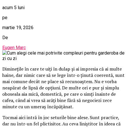
acum 5 luni
pe
martie 19, 2026
De
Eugen Marc
Diminețile în care te uiți în dulap și ai impresia că ai multe
haine, dar nimic care să se lege într-o ținută coerentă, sunt
mai comune decât ne place să recunoaștem. Nu e vorba
neapărat de lipsă de opțiuni. De multe ori e pur și simplu
oboseala aia mică, domestică, pe care o simți înainte de
cafea, când ai vrea să arăți bine fără să negociezi zece
minute cu un umeraș încăpățânat.
Tocmai aici intră în joc seturile bine alese. Sunt practice,
dar nu într-un fel plictisitor. Au ceva liniștitor în ideea că