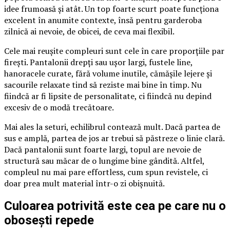
idee frumoasă și atât. Un top foarte scurt poate funcționa
excelent în anumite contexte, însă pentru garderoba
zilnică ai nevoie, de obicei, de ceva mai flexibil.
Cele mai reușite compleuri sunt cele în care proporțiile par
firești. Pantalonii drepți sau ușor largi, fustele line,
hanoracele curate, fără volume inutile, cămășile lejere și
sacourile relaxate tind să reziste mai bine în timp. Nu
fiindcă ar fi lipsite de personalitate, ci fiindcă nu depind
excesiv de o modă trecătoare.
Mai ales la seturi, echilibrul contează mult. Dacă partea de
sus e amplă, partea de jos ar trebui să păstreze o linie clară.
Dacă pantalonii sunt foarte largi, topul are nevoie de
structură sau măcar de o lungime bine gândită. Altfel,
compleul nu mai pare effortless, cum spun revistele, ci
doar prea mult material într-o zi obișnuită.
Culoarea potrivită este cea pe care nu o
obosești repede