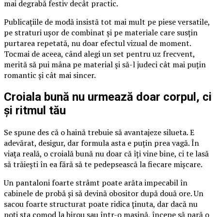
mai degrabă festiv decât practic.
Publicațiile de modă insistă tot mai mult pe piese versatile,
pe straturi ușor de combinat și pe materiale care susțin
purtarea repetată, nu doar efectul vizual de moment.
Tocmai de aceea, când alegi un set pentru uz frecvent,
merită să pui mâna pe material și să-l judeci cât mai puțin
romantic și cât mai sincer.
Croiala bună nu urmează doar corpul, ci
și ritmul tău
Se spune des că o haină trebuie să avantajeze silueta. E
adevărat, desigur, dar formula asta e puțin prea vagă. În
viața reală, o croială bună nu doar că îți vine bine, ci te lasă
să trăiești în ea fără să te pedepsească la fiecare mișcare.
Un pantaloni foarte strâmt poate arăta impecabil în
cabinele de probă și să devină obositor după două ore. Un
sacou foarte structurat poate ridica ținuta, dar dacă nu
poți sta comod la birou sau într-o mașină, începe să pară o