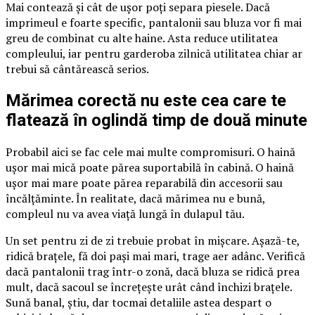
Mai contează și cât de ușor poți separa piesele. Dacă
imprimeul e foarte specific, pantalonii sau bluza vor fi mai
greu de combinat cu alte haine. Asta reduce utilitatea
compleului, iar pentru garderoba zilnică utilitatea chiar ar
trebui să cântărească serios.
Mărimea corectă nu este cea care te
flatează în oglindă timp de două minute
Probabil aici se fac cele mai multe compromisuri. O haină
ușor mai mică poate părea suportabilă în cabină. O haină
ușor mai mare poate părea reparabilă din accesorii sau
încălțăminte. În realitate, dacă mărimea nu e bună,
compleul nu va avea viață lungă în dulapul tău.
Un set pentru zi de zi trebuie probat în mișcare. Așază-te,
ridică brațele, fă doi pași mai mari, trage aer adânc. Verifică
dacă pantalonii trag într-o zonă, dacă bluza se ridică prea
mult, dacă sacoul se încrețește urât când închizi brațele.
Sună banal, știu, dar tocmai detaliile astea despart o