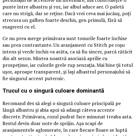
personajul de accentele lui interioare, lila construiește o
punte între albastru și roz, iar albul aduce aer. O paletă
care nu strigă, dar se reține. Dacă vrei ceva mai jucăuș, poți
strecura un galben foarte deschis, gen primulă, fără să
exagerezi cu el.
Ce nu prea merge primăvara sunt tonurile foarte închise
sau prea contrastante. Un aranjament cu Stitch pe roșu
intens și verde închis va arăta, ca să fiu sincer, parcă rătăcit
din alt sezon. Mintea noastră asociază aprilie cu
prospețime, iar culorile grele rup senzația. Mai bine ții totul
ușor, aproape transparent, și lași albastrul personajului să
fie singurul accent puternic.
Trucul cu o singură culoare dominantă
Recomand des să alegi o singură culoare principală pe
lângă albastru și abia apoi să adaugi câteva accente
discrete. Primăvara, rozul pudrat face minunat treaba asta.
Restul devin doar note de sprijin. Așa scapi de
aranjamentele aglomerate, în care fiecare floare se luptă