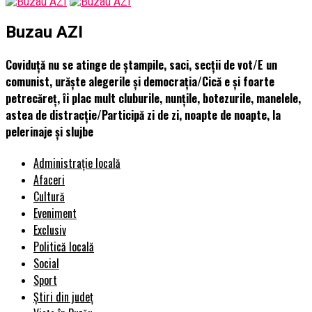
Buzau AZI
Coviduță nu se atinge de ștampile, saci, secții de vot/E un
comunist, urăște alegerile și democrația/Cică e și foarte
petrecăreț, îi plac mult cluburile, nunțile, botezurile, manelele,
astea de distracție/Participă zi de zi, noapte de noapte, la
pelerinaje și slujbe
Administrație locală
Afaceri
Cultură
Eveniment
Exclusiv
Politică locală
Social
Sport
Știri din județ