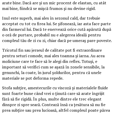
arate bine. Dacă are și un mic procent de elastan, cu atât
mai bine, fiindcă se mișcă frumos și nu devine rigid.
Inul este superb, mai ales în sezonul cald, dar trebuie
acceptat cu tot cu firea lui. Se șifonează, iar asta face parte
din farmecul lui. Dacă te enervează orice cută apărută după
o oră de purtare, probabil nu e alegerea ideală pentru
compleul tău de zi cu zi, chiar dacă pe umeraș pare poveste.
Tricotul fin sau jerseul de calitate pot fi extraordinare
pentru seturi comode, mai ales toamna și iarna. Au acea
moliciune care te face să le alegi din reflex. Totuși, e
important să verifici cum se așază în zonele sensibile, la
genunchi, la coate, în jurul șoldurilor, pentru că unele
materiale se pot deforma repede.
Stofa subțire, amestecurile cu viscoză și materialele fluide
sunt foarte bune când vrei o ținută care să arate îngrijit
fără să fie rigidă. În plus, multe dintre ele trec elegant
dinspre zi spre seară. Contează însă ca țesătura să nu fie
prea subțire sau prea lucioasă, altfel compleul poate părea