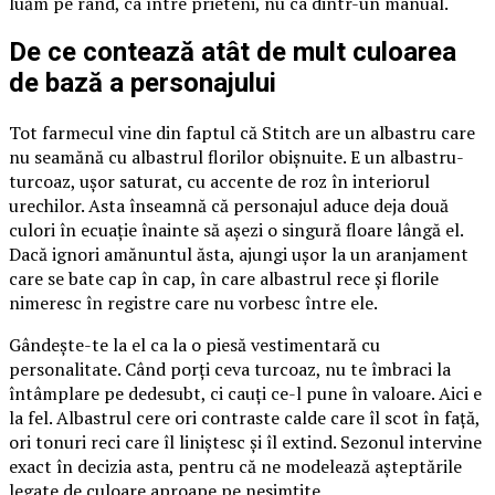
luăm pe rând, ca între prieteni, nu ca dintr-un manual.
De ce contează atât de mult culoarea
de bază a personajului
Tot farmecul vine din faptul că Stitch are un albastru care
nu seamănă cu albastrul florilor obișnuite. E un albastru-
turcoaz, ușor saturat, cu accente de roz în interiorul
urechilor. Asta înseamnă că personajul aduce deja două
culori în ecuație înainte să așezi o singură floare lângă el.
Dacă ignori amănuntul ăsta, ajungi ușor la un aranjament
care se bate cap în cap, în care albastrul rece și florile
nimeresc în registre care nu vorbesc între ele.
Gândește-te la el ca la o piesă vestimentară cu
personalitate. Când porți ceva turcoaz, nu te îmbraci la
întâmplare pe dedesubt, ci cauți ce-l pune în valoare. Aici e
la fel. Albastrul cere ori contraste calde care îl scot în față,
ori tonuri reci care îl liniștesc și îl extind. Sezonul intervine
exact în decizia asta, pentru că ne modelează așteptările
legate de culoare aproape pe nesimțite.