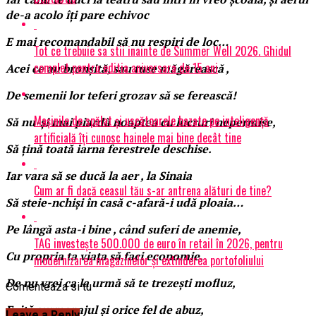
de-a acolo îți pare echivoc
E mai recomandabil să nu respiri de loc…
Tot ce trebuie sa stii inainte de Summer Well 2026. Ghidul
complet pentru editia aniversara de 15 ani
Acei ce au bronșită, sau tuse măgărească ,
De semenii lor teferi grozav să se ferească!
Mașinile de spălat și uscătoarele bazate pe inteligență
Să nu-și mai piardă noaptea cu lucruri nepermise,
artificială îți cunosc hainele mai bine decât tine
Să țină toată iarna ferestrele deschise.
Iar vara să se ducă la aer , la Sinaia
Cum ar fi dacă ceasul tău s-ar antrena alături de tine?
Să steie-nchiși în casă c-afară-i udă ploaia…
Pe lângă asta-i bine , când suferi de anemie,
TAG investește 500.000 de euro în retail în 2026, pentru
Cu propria ta viața să faci economie.
modernizarea magazinelor și extinderea portofoliului
De nu vrei ca la urmă să te trezești mofluz,
Comenteaza si tu
Evită surmenajul și orice fel de abuz,
Leave a Reply