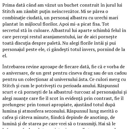
Prima dată când am văzut un buchet construit în jurul lui
Stitch am zâmbit puțin neîncrezător. Mi se părea o
combinație ciudată, un personaj albastru cu urechi mari
plantat în mijlocul florilor. Apoi mi-a picat fisa. Tot
secretul stă în culoare. Albastrul lui aparte schimbă felul în
care percepi restul aranjamentului, iar de aici pornește
toată discuția despre paletă. Nu alegi florile întâi și pui
personajul peste ele, ci gândești totul invers, pornind de la
el.
Întrebarea revine aproape de fiecare dată, fie că e vorba de
o aniversare, de un gest pentru cineva drag sau de un cadou
pentru un colecționar al universului ăsta. Ce culori merg cu
Stitch și cum le potrivești cu perioada anului. Răspunsul
scurt e că pornești de la albastrul-turcoaz al personajului și
alegi nuanțe care fie îl scot în evidență prin contrast, fie îl
prelungesc prin tonuri apropiate, ajustând totul după
lumina și atmosfera sezonului. Răspunsul lung merită o
cafea și câteva minute, fiindcă depinde de anotimp, de
lumină și de starea pe care vrei să o transmiți. Hai să le