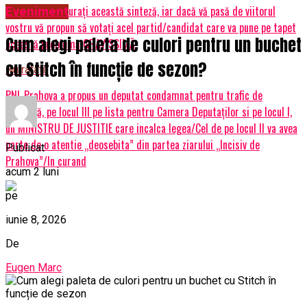
Vă invit să lecturați această sinteză, iar dacă vă pasă de viitorul
Eveniment
vostru vă propun să votați acel partid/candidat care va pune pe tapet
Cum alegi paleta de culori pentru un buchet
această problemă GRAVISSIMĂ.
cu Stitch în funcție de sezon?
Nu ratati
PNL Prahova a propus un deputat condamnat pentru trafic de
influență, pe locul III pe lista pentru Camera Deputaților si pe locul I,
un MINISTRU DE JUSTITIE care incalca legea/Cel de pe locul II va avea
parte de o atentie „deosebita” din partea ziarului „Incisiv de
Publicat
Prahova”/In curand
acum 2 luni
pe
iunie 8, 2026
De
Eugen Marc