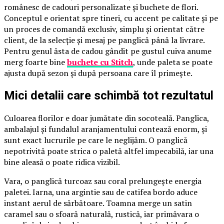
românesc de cadouri personalizate și buchete de flori.
Conceptul e orientat spre tineri, cu accent pe calitate și pe
un proces de comandă exclusiv, simplu și orientat către
client, de la selecție și mesaj pe panglică până la livrare.
Pentru genul ăsta de cadou gândit pe gustul cuiva anume
merg foarte bine
buchete cu Stitch
, unde paleta se poate
ajusta după sezon și după persoana care îl primește.
Mici detalii care schimbă tot rezultatul
Culoarea florilor e doar jumătate din socoteală. Panglica,
ambalajul și fundalul aranjamentului contează enorm, și
sunt exact lucrurile pe care le neglijăm. O panglică
nepotrivită poate strica o paletă altfel impecabilă, iar una
bine aleasă o poate ridica vizibil.
Vara, o panglică turcoaz sau coral prelungește energia
paletei. Iarna, una argintie sau de catifea bordo aduce
instant aerul de sărbătoare. Toamna merge un satin
caramel sau o sfoară naturală, rustică, iar primăvara o