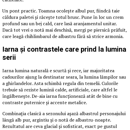
Un pont practic. Toamna ocolește albul pur, fiindcă taie
căldura paletei și răcește totul brusc. Pune în loc un crem
profund sau un bej cald, care lasă aranjamentul unitar.
Dacă tot vrei o notă mai deschisă, mergi pe piersică prăfuit,
care leagă chihlimbarul de albastru fără să strice armonia.
Iarna și contrastele care prind la lumina
serii
Iarna lumina naturală e scurtă și rece, iar majoritatea
cadourilor ajung la destinatar seara, la lumina lămpilor sau
a ghirlandelor. Asta schimbă regula din temelii. Culorile
trebuie să reziste luminii calde, artificiale, care altfel le
îngălbenește. De-aia iarna funcționează atât de bine cu
contraste puternice și accente metalice.
Combinația clasică a sezonului așază albastrul personajului
lângă alb pur, argintiu și o notă de albastru-noapte.
Rezultatul are ceva glacial și sofisticat, exact pe gustul