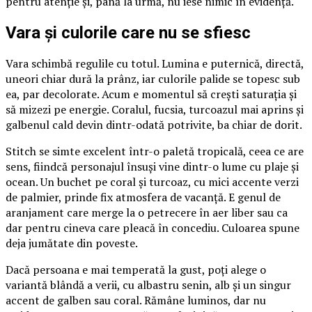
pentru atenție și, până la urmă, nu iese nimic în evidență.
Vara și culorile care nu se sfiesc
Vara schimbă regulile cu totul. Lumina e puternică, directă,
uneori chiar dură la prânz, iar culorile palide se topesc sub
ea, par decolorate. Acum e momentul să crești saturația și
să mizezi pe energie. Coralul, fucsia, turcoazul mai aprins și
galbenul cald devin dintr-odată potrivite, ba chiar de dorit.
Stitch se simte excelent într-o paletă tropicală, ceea ce are
sens, fiindcă personajul însuși vine dintr-o lume cu plaje și
ocean. Un buchet pe coral și turcoaz, cu mici accente verzi
de palmier, prinde fix atmosfera de vacanță. E genul de
aranjament care merge la o petrecere în aer liber sau ca
dar pentru cineva care pleacă în concediu. Culoarea spune
deja jumătate din poveste.
Dacă persoana e mai temperată la gust, poți alege o
variantă blândă a verii, cu albastru senin, alb și un singur
accent de galben sau coral. Rămâne luminos, dar nu