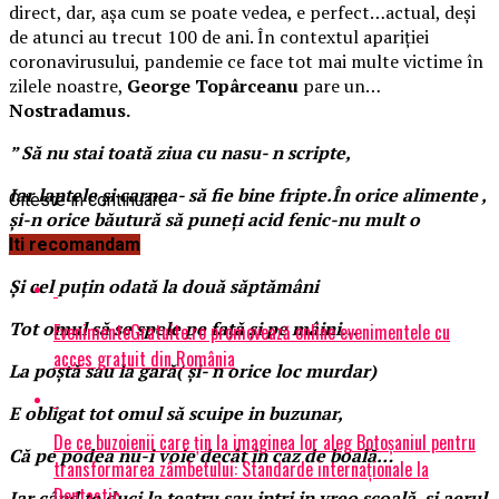
direct, dar, așa cum se poate vedea, e perfect…actual, deși
de atunci au trecut 100 de ani. În contextul apariției
coronavirusului, pandemie ce face tot mai multe victime în
zilele noastre,
George Topârceanu
pare un…
Nostradamus.
” Să nu stai toată ziua cu nasu- n scripte,
Iar laptele și carnea- să fie bine fripte.În orice alimente ,
Citeste in continuare
și-n orice băutură să puneți acid fenic-nu mult o
picătură…
Iti recomandam
Și cel puțin odată la două săptămâni
Tot omul să se spele pe față și pe mâini…
EvenimenteGratuite.ro promovează online evenimentele cu
acces gratuit din România
La poștă sau la gară( și- n orice loc murdar)
E obligat tot omul să scuipe in buzunar,
De ce buzoienii care țin la imaginea lor aleg Botoșaniul pentru
Că pe podea nu-i voie decât în caz de boală…
transformarea zâmbetului: Standarde internaționale la
Dentastic
Iar când te duci la teatru sau intri in vreo școală, și aerul