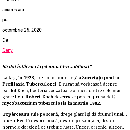
acum 6 ani
pe
octombrie 25, 2020
De
Deny
Să dai întâi cu cârpă muiată-n sublimat”
La Iași, în
1928
, are loc o conferință a
Societății pentru
Profilaxia Tuberculozei.
E rugat să vorbească despre
bacilul Koch, bacteria cauzatoare a uneia dintre cele mai
grave boli.
Robert Koch
descrisese pentru prima dată
mycobacterium tuberculosis în martie 1882.
Topârceanu
suie pe scenă, drege glasul și dă drumul unei…
poezii. Recită despre boală, despre prezența ei, despre
normele de igienă ce trebuie luate. Uneori e ironic, alteori,