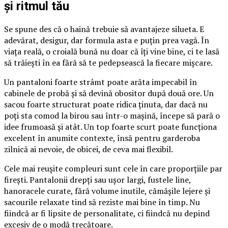
și ritmul tău
Se spune des că o haină trebuie să avantajeze silueta. E
adevărat, desigur, dar formula asta e puțin prea vagă. În
viața reală, o croială bună nu doar că îți vine bine, ci te lasă
să trăiești în ea fără să te pedepsească la fiecare mișcare.
Un pantaloni foarte strâmt poate arăta impecabil în
cabinele de probă și să devină obositor după două ore. Un
sacou foarte structurat poate ridica ținuta, dar dacă nu
poți sta comod la birou sau într-o mașină, începe să pară o
idee frumoasă și atât. Un top foarte scurt poate funcționa
excelent în anumite contexte, însă pentru garderoba
zilnică ai nevoie, de obicei, de ceva mai flexibil.
Cele mai reușite compleuri sunt cele în care proporțiile par
firești. Pantalonii drepți sau ușor largi, fustele line,
hanoracele curate, fără volume inutile, cămășile lejere și
sacourile relaxate tind să reziste mai bine în timp. Nu
fiindcă ar fi lipsite de personalitate, ci fiindcă nu depind
excesiv de o modă trecătoare.