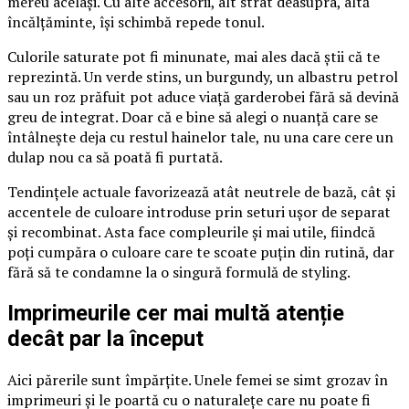
mereu același. Cu alte accesorii, alt strat deasupra, altă
încălțăminte, își schimbă repede tonul.
Culorile saturate pot fi minunate, mai ales dacă știi că te
reprezintă. Un verde stins, un burgundy, un albastru petrol
sau un roz prăfuit pot aduce viață garderobei fără să devină
greu de integrat. Doar că e bine să alegi o nuanță care se
întâlnește deja cu restul hainelor tale, nu una care cere un
dulap nou ca să poată fi purtată.
Tendințele actuale favorizează atât neutrele de bază, cât și
accentele de culoare introduse prin seturi ușor de separat
și recombinat. Asta face compleurile și mai utile, fiindcă
poți cumpăra o culoare care te scoate puțin din rutină, dar
fără să te condamne la o singură formulă de styling.
Imprimeurile cer mai multă atenție
decât par la început
Aici părerile sunt împărțite. Unele femei se simt grozav în
imprimeuri și le poartă cu o naturalețe care nu poate fi