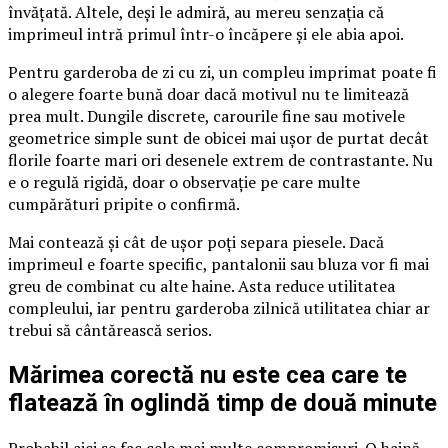
învățată. Altele, deși le admiră, au mereu senzația că
imprimeul intră primul într-o încăpere și ele abia apoi.
Pentru garderoba de zi cu zi, un compleu imprimat poate fi
o alegere foarte bună doar dacă motivul nu te limitează
prea mult. Dungile discrete, carourile fine sau motivele
geometrice simple sunt de obicei mai ușor de purtat decât
florile foarte mari ori desenele extrem de contrastante. Nu
e o regulă rigidă, doar o observație pe care multe
cumpărături pripite o confirmă.
Mai contează și cât de ușor poți separa piesele. Dacă
imprimeul e foarte specific, pantalonii sau bluza vor fi mai
greu de combinat cu alte haine. Asta reduce utilitatea
compleului, iar pentru garderoba zilnică utilitatea chiar ar
trebui să cântărească serios.
Mărimea corectă nu este cea care te
flatează în oglindă timp de două minute
Probabil aici se fac cele mai multe compromisuri. O haină