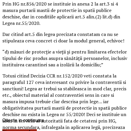
Prin HG nr.856/2020 se instituie in anexa 2 la art.3 si 4
masura purtarii mastii de protectie in spatii publice
deschise, dar in conditiile aplicarii art.5 alin.(2) lit.d) din
Legea nr.55/2020.
Dar citind art.5 din legea precizata constatam ca nu se
stipuleaza ceva concret ci doar la modul general, echivoc!
“d) măsuri de protecție a vieții și pentru limitarea efectelor
tipului de risc produs asupra sănătății persoanelor, inclusiv
instituirea carantinei sau a izolării la domiciliu;”
Totusi citind Decizia CCR nr.152/2020 veti constata la
paragraful 127 ceva interesant cu privire la contraventii si
sanctiuni! Legea ar trebui sa stabileasca in mod clar, precis
etc., obiectul material al contraventiei sens in care si
masura impusa trebuie clar descrisa prin lege… iar
obligativitatea purtarii mastii de protectie in spatii publice
deschise nu exista in Legea nr 55/2020! Deci se instituie un
abuz in serviciu al autoritatii fata de cetateni prin HG,
Citeste in continuare
norma secundara, infralegala in aplicarea legii, precizeaza