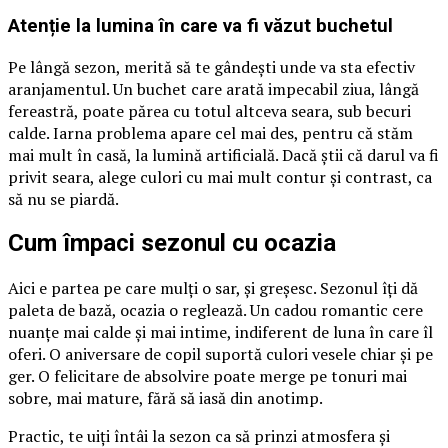
Atenție la lumina în care va fi văzut buchetul
Pe lângă sezon, merită să te gândești unde va sta efectiv
aranjamentul. Un buchet care arată impecabil ziua, lângă
fereastră, poate părea cu totul altceva seara, sub becuri
calde. Iarna problema apare cel mai des, pentru că stăm
mai mult în casă, la lumină artificială. Dacă știi că darul va fi
privit seara, alege culori cu mai mult contur și contrast, ca
să nu se piardă.
Cum împaci sezonul cu ocazia
Aici e partea pe care mulți o sar, și greșesc. Sezonul îți dă
paleta de bază, ocazia o reglează. Un cadou romantic cere
nuanțe mai calde și mai intime, indiferent de luna în care îl
oferi. O aniversare de copil suportă culori vesele chiar și pe
ger. O felicitare de absolvire poate merge pe tonuri mai
sobre, mai mature, fără să iasă din anotimp.
Practic, te uiți întâi la sezon ca să prinzi atmosfera și