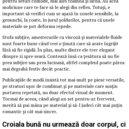
pentru seturi comode, mai ales toamna și iarna. Au acea
moliciune care te face să le alegi din reflex. Totuși, e
important să verifici cum se așază în zonele sensibile, la
genunchi, la coate, în jurul șoldurilor, pentru că unele
materiale se pot deforma repede.
Stofa subțire, amestecurile cu viscoză și materialele fluide
sunt foarte bune când vrei o ținută care să arate îngrijit
fără să fie rigidă. În plus, multe dintre ele trec elegant
dinspre zi spre seară. Contează însă ca țesătura să nu fie
prea subțire sau prea lucioasă, altfel compleul poate părea
mai degrabă festiv decât practic.
Publicațiile de modă insistă tot mai mult pe piese versatile,
pe straturi ușor de combinat și pe materiale care susțin
purtarea repetată, nu doar efectul vizual de moment.
Tocmai de aceea, când alegi un set pentru uz frecvent,
merită să pui mâna pe material și să-l judeci cât mai puțin
romantic și cât mai sincer.
Croiala bună nu urmează doar corpul, ci