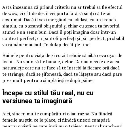
Asta înseamnă că primul criteriu nu ar trebui să fie efectul
de wow, ci cât de des îl vei purta fără să simți că te-ai
costumat. Dacă îl vezi mergând cu adidași, cu un trench
simplu, cu o geantă obișnuită și chiar cu geaca ta favorită,
atunci e un semn bun. Dacă îl poți imagina doar într-un
context perfect, cu pantofi perfecți și păr perfect, probabil
va rămâne mai mult în dulap decât pe tine.
Hainele pentru viața de zi cu zi trebuie să aibă ceva ușor de
locuit. Nu spun să fie banale, deloc. Dar au nevoie de acea
naturalețe care nu te face să te întrebi la fiecare oră dacă
te strânge, dacă se șifonează, dacă te lățește sau dacă pare
prea mult pentru o simplă ieșire după pâine.
Începe cu stilul tău real, nu cu
versiunea ta imaginară
Aici, sincer, multe cumpărături o iau razna. Nu fiindcă
femeile nu știu ce le place, ci fiindcă uneori cumpără
pentru o viață pe care încă nu o trăiesc. Pentru brunch-uri