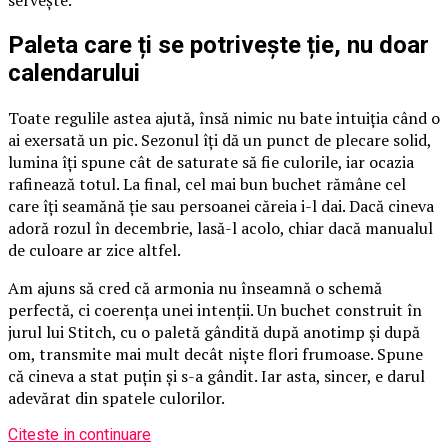
servește.
Paleta care ți se potrivește ție, nu doar
calendarului
Toate regulile astea ajută, însă nimic nu bate intuiția când o
ai exersată un pic. Sezonul îți dă un punct de plecare solid,
lumina îți spune cât de saturate să fie culorile, iar ocazia
rafinează totul. La final, cel mai bun buchet rămâne cel
care îți seamănă ție sau persoanei căreia i-l dai. Dacă cineva
adoră rozul în decembrie, lasă-l acolo, chiar dacă manualul
de culoare ar zice altfel.
Am ajuns să cred că armonia nu înseamnă o schemă
perfectă, ci coerența unei intenții. Un buchet construit în
jurul lui Stitch, cu o paletă gândită după anotimp și după
om, transmite mai mult decât niște flori frumoase. Spune
că cineva a stat puțin și s-a gândit. Iar asta, sincer, e darul
adevărat din spatele culorilor.
Citeste in continuare