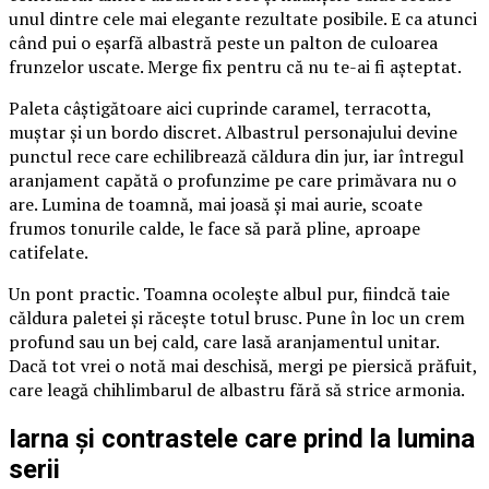
unul dintre cele mai elegante rezultate posibile. E ca atunci
când pui o eșarfă albastră peste un palton de culoarea
frunzelor uscate. Merge fix pentru că nu te-ai fi așteptat.
Paleta câștigătoare aici cuprinde caramel, terracotta,
muștar și un bordo discret. Albastrul personajului devine
punctul rece care echilibrează căldura din jur, iar întregul
aranjament capătă o profunzime pe care primăvara nu o
are. Lumina de toamnă, mai joasă și mai aurie, scoate
frumos tonurile calde, le face să pară pline, aproape
catifelate.
Un pont practic. Toamna ocolește albul pur, fiindcă taie
căldura paletei și răcește totul brusc. Pune în loc un crem
profund sau un bej cald, care lasă aranjamentul unitar.
Dacă tot vrei o notă mai deschisă, mergi pe piersică prăfuit,
care leagă chihlimbarul de albastru fără să strice armonia.
Iarna și contrastele care prind la lumina
serii