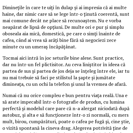
Diminețile în care te uiți în dulap și ai impresia că ai multe
haine, dar nimic care să se lege într-o ținută coerentă, sunt
mai comune decât ne place să recunoaștem. Nu e vorba
neapărat de lipsă de opțiuni. De multe ori e pur și simplu
oboseala aia mică, domestică, pe care o simți înainte de
cafea, când ai vrea să arăți bine fără să negociezi zece
minute cu un umeraș încăpățânat.
Tocmai aici intră în joc seturile bine alese. Sunt practice,
dar nu într-un fel plictisitor. Au ceva liniștitor în ideea că
partea de sus și partea de jos deja se înțeleg între ele, iar tu
nu mai trebuie să faci pe stilistul la șapte și jumătate
dimineața, cu un ochi la telefon și unul la vremea de afară.
Numai că nu orice compleu e bun pentru viața reală. Una e
să arate impecabil într-o fotografie de produs, cu lumina
perfectă și modelul care pare că n-a alergat niciodată după
autobuz, și alta e să funcționeze într-o zi normală, cu mers
mult, birou, cumpărături, poate o cafea pe fugă și, cine știe,
o vizită spontană la cineva drag. Alegerea potrivită ține de