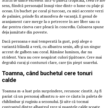
Stitch se simte excelent într-o paletă tropicală, ceea ce are
sens, fiindcă personajul însuși vine dintr-o lume cu plaje și
ocean. Un buchet pe coral și turcoaz, cu mici accente verzi
de palmier, prinde fix atmosfera de vacanță. E genul de
aranjament care merge la o petrecere în aer liber sau ca
dar pentru cineva care pleacă în concediu. Culoarea spune
deja jumătate din poveste.
Dacă persoana e mai temperată la gust, poți alege o
variantă blândă a verii, cu albastru senin, alb și un singur
accent de galben sau coral. Rămâne luminos, dar nu
strident. Vara nu cere neapărat culori țipătoare. Cere mai
degrabă curaj și contururi clare, care țin piept soarelui.
Toamna, când buchetul cere tonuri
calde
Toamna m-a luat prin surprindere, recunosc cinstit. Aș fi
pariat că un personaj albastru n-are ce căuta în paleta de
chihlimbar și ruginiu a sezonului. Și uite că tocmai
contrastul dintre albastrul rece și nuanțele calde scoate