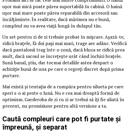
ușor mai mică poate părea suportabilă în cabină. O haină
ușor mai mare poate părea reparabilă din accesorii sau
încălțăminte. În realitate, dacă mărimea nu e bună,
compleul nu va avea viață lungă în dulapul tău.
Un set pentru zi de zi trebuie probat în mișcare. Așază-te,
ridică brațele, fă doi pași mai mari, trage aer adânc. Verifică
dacă pantalonii trag într-o zonă, dacă bluza se ridică prea
mult, dacă sacoul se încrețește urât când închizi brațele.
Sună banal, știu, dar tocmai detaliile astea despart o
achiziție bună de una pe care o regreți discret după prima
purtare.
Mai există și tentația de a cumpăra pentru silueta pe care
speri s-o ai peste o lună. Nu e cea mai dreaptă formă de
optimism. Garderoba de zi cu zi ar trebui să îți fie aliată în
prezent, nu promisiune pentru altă versiune a ta.
Caută compleuri care pot fi purtate și
împreună, și separat