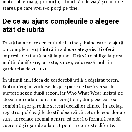
material, croială, proporții, ritmul tău de viață și chiar de
starea pe care vrei s-o porți pe tine.
De ce au ajuns compleurile o alegere
atât de iubită
Există haine care cer mult de la tine și haine care te ajută.
Un compleu reușit intră în a doua categorie. Îți oferă
impresia de ținută pusă la punct fără să te oblige la prea
multă planificare, iar asta, sincer, valorează mult în
garderoba de zi cu zi.
În ultimii ani, ideea de garderobă utilă a câștigat teren.
Editorii Vogue vorbesc despre piese de bază versatile,
purtate sezon după sezon, iar Who What Wear insistă pe
ideea unui dulap construit conștient, din piese care se
combină ușor și reduc stresul deciziilor zilnice. În același
registru, publicațiile de stil observă că seturile coordonate
sunt apreciate tocmai pentru că oferă o formulă rapidă,
coerentă și ușor de adaptat pentru contexte diferite.