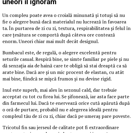
uneori îl ignorăm
Un compleu poate avea o croială minunată și totuși să nu
fie o alegere bună dacă materialul nu lucrează în favoarea
ta. În purtarea de zi cu zi, textura, respirabilitatea și felul în
care țesătura se comportă după câteva ore contează
enorm. Uneori chiar mai mult decât designul.
Bumbacul este, de regulă, o alegere excelentă pentru
seturile casual. Respiră bine, se simte familiar pe piele și nu
dă senzația aia de haină care te obligă să stai dreaptă ca să
arate bine. Dacă are și un mic procent de elastan, cu atât
mai bine, fiindcă se mișcă frumos și nu devine rigid.
Inul este superb, mai ales în sezonul cald, dar trebuie
acceptat cu tot cu firea lui. Se șifonează, iar asta face parte
din farmecul lui. Dacă te enervează orice cută apărută după
o oră de purtare, probabil nu e alegerea ideală pentru
compleul tău de zi cu zi, chiar dacă pe umeraș pare poveste.
Tricotul fin sau jerseul de calitate pot fi extraordinare