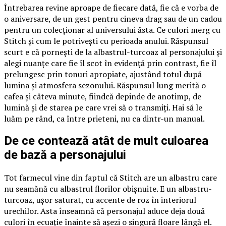
Întrebarea revine aproape de fiecare dată, fie că e vorba de
o aniversare, de un gest pentru cineva drag sau de un cadou
pentru un colecționar al universului ăsta. Ce culori merg cu
Stitch și cum le potrivești cu perioada anului. Răspunsul
scurt e că pornești de la albastrul-turcoaz al personajului și
alegi nuanțe care fie îl scot în evidență prin contrast, fie îl
prelungesc prin tonuri apropiate, ajustând totul după
lumina și atmosfera sezonului. Răspunsul lung merită o
cafea și câteva minute, fiindcă depinde de anotimp, de
lumină și de starea pe care vrei să o transmiți. Hai să le
luăm pe rând, ca între prieteni, nu ca dintr-un manual.
De ce contează atât de mult culoarea
de bază a personajului
Tot farmecul vine din faptul că Stitch are un albastru care
nu seamănă cu albastrul florilor obișnuite. E un albastru-
turcoaz, ușor saturat, cu accente de roz în interiorul
urechilor. Asta înseamnă că personajul aduce deja două
culori în ecuație înainte să așezi o singură floare lângă el.