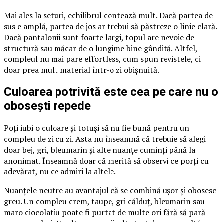
Mai ales la seturi, echilibrul contează mult. Dacă partea de
sus e amplă, partea de jos ar trebui să păstreze o linie clară.
Dacă pantalonii sunt foarte largi, topul are nevoie de
structură sau măcar de o lungime bine gândită. Altfel,
compleul nu mai pare effortless, cum spun revistele, ci
doar prea mult material într-o zi obișnuită.
Culoarea potrivită este cea pe care nu o
obosești repede
Poți iubi o culoare și totuși să nu fie bună pentru un
compleu de zi cu zi. Asta nu înseamnă că trebuie să alegi
doar bej, gri, bleumarin și alte nuanțe cuminți până la
anonimat. Înseamnă doar că merită să observi ce porți cu
adevărat, nu ce admiri la altele.
Nuanțele neutre au avantajul că se combină ușor și obosesc
greu. Un compleu crem, taupe, gri călduț, bleumarin sau
maro ciocolatiu poate fi purtat de multe ori fără să pară