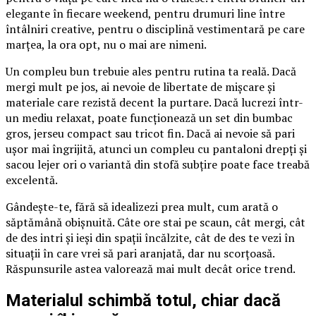
elegante în fiecare weekend, pentru drumuri line între
întâlniri creative, pentru o disciplină vestimentară pe care
marțea, la ora opt, nu o mai are nimeni.
Un compleu bun trebuie ales pentru rutina ta reală. Dacă
mergi mult pe jos, ai nevoie de libertate de mișcare și
materiale care rezistă decent la purtare. Dacă lucrezi într-
un mediu relaxat, poate funcționează un set din bumbac
gros, jerseu compact sau tricot fin. Dacă ai nevoie să pari
ușor mai îngrijită, atunci un compleu cu pantaloni drepți și
sacou lejer ori o variantă din stofă subțire poate face treabă
excelentă.
Gândește-te, fără să idealizezi prea mult, cum arată o
săptămână obișnuită. Câte ore stai pe scaun, cât mergi, cât
de des intri și ieși din spații încălzite, cât de des te vezi în
situații în care vrei să pari aranjată, dar nu scorțoasă.
Răspunsurile astea valorează mai mult decât orice trend.
Materialul schimbă totul, chiar dacă