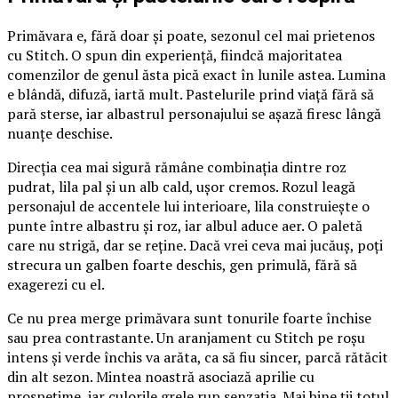
Primăvara e, fără doar și poate, sezonul cel mai prietenos
cu Stitch. O spun din experiență, fiindcă majoritatea
comenzilor de genul ăsta pică exact în lunile astea. Lumina
e blândă, difuză, iartă mult. Pastelurile prind viață fără să
pară sterse, iar albastrul personajului se așază firesc lângă
nuanțe deschise.
Direcția cea mai sigură rămâne combinația dintre roz
pudrat, lila pal și un alb cald, ușor cremos. Rozul leagă
personajul de accentele lui interioare, lila construiește o
punte între albastru și roz, iar albul aduce aer. O paletă
care nu strigă, dar se reține. Dacă vrei ceva mai jucăuș, poți
strecura un galben foarte deschis, gen primulă, fără să
exagerezi cu el.
Ce nu prea merge primăvara sunt tonurile foarte închise
sau prea contrastante. Un aranjament cu Stitch pe roșu
intens și verde închis va arăta, ca să fiu sincer, parcă rătăcit
din alt sezon. Mintea noastră asociază aprilie cu
prospețime, iar culorile grele rup senzația. Mai bine ții totul