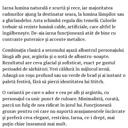
Iarna lumina naturală e scurtă și rece, iar majoritatea
cadourilor ajung la destinatar seara, la lumina lămpilor sau
a ghirlandelor. Asta schimbă regula din temelii. Culorile
trebuie să reziste luminii calde, artificiale, care altfel le
îngălbenește. De-aia iarna funcționează atât de bine cu
contraste puternice și accente metalice.
Combinația clasică a sezonului așază albastrul personajului
lângă alb pur, argintiu și o notă de albastru-noapte.
Rezultatul are ceva glacial și sofisticat, exact pe gustul
perioadei de sărbători. Vrei căldură în mijlocul iernii.
Adaugă un roșu profund sau un verde de brad și ai instant o
paletă festivă, fără să pierzi identitatea lui Stitch.
O variantă pe care o ador e cea pe alb și argintiu, cu
personajul ca unic punct de culoare. Minimalistă, curată,
parcă un fulg de nea ridicat în jurul lui. Funcționează
grozav pentru cei care nu suportă aranjamentele încărcate
și preferă ceva elegant, restrâns. Iarna, ce-i drept, mai
puțin chiar înseamnă mai mult.