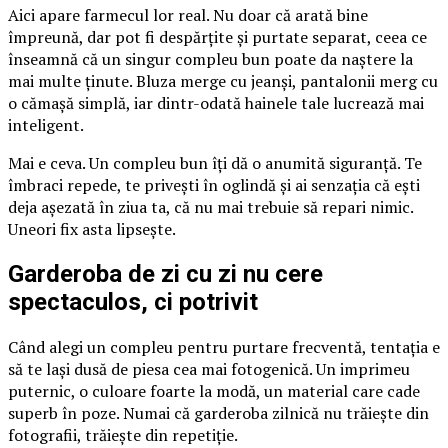
Aici apare farmecul lor real. Nu doar că arată bine
împreună, dar pot fi despărțite și purtate separat, ceea ce
înseamnă că un singur compleu bun poate da naștere la
mai multe ținute. Bluza merge cu jeanși, pantalonii merg cu
o cămașă simplă, iar dintr-odată hainele tale lucrează mai
inteligent.
Mai e ceva. Un compleu bun îți dă o anumită siguranță. Te
îmbraci repede, te privești în oglindă și ai senzația că ești
deja așezată în ziua ta, că nu mai trebuie să repari nimic.
Uneori fix asta lipsește.
Garderoba de zi cu zi nu cere
spectaculos, ci potrivit
Când alegi un compleu pentru purtare frecventă, tentația e
să te lași dusă de piesa cea mai fotogenică. Un imprimeu
puternic, o culoare foarte la modă, un material care cade
superb în poze. Numai că garderoba zilnică nu trăiește din
fotografii, trăiește din repetiție.