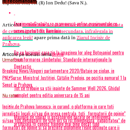
Iti recomandam
expertul SRI, col (R) Ion Dedu! (Sava N.).
EvenimenteGratuite.ro promovează online evenimentele cu
Articolul
Se instituie un abuz in serviciu al autoritatii fata
acces gratuit din România
de cetateni prin HG, norma secundara, infralegala in
aplicarea legii!
apare prima dată în
Ziarul Incisiv de
Prahova
.
De ce buzoienii care țin la imaginea lor aleg Botoșaniul pentru
Articole pe aceiasi tema:
prima
transformarea zâmbetului: Standarde internaționale la
Urmatorul
Dentastic
Breaking News/Alegeri parlamentare 2020/Bataie pe ciolan, in
PNL/Surse: Ministrul Justiţiei, Cătălin Predoiu, pe pozitia numarul 1 la
Senat in Prahova
Tot ce trebuie sa stii inainte de Summer Well 2026. Ghidul
complet pentru editia aniversara de 15 ani
Nu ratati
Incisiv de Prahova lanseaza, in curand, o platforma in care toti
jurnalistii locali si/sau din presa centrala, toti „formatorii de opinie”
Mașinile de spălat și uscătoarele bazate pe inteligență
si/sau toti detinatorii de site-uri sa isi dovedeasca „capacitatea” de
artificială îți cunosc hainele mai bine decât tine
formatori de opinie si sa prezinte diplomele reale obtinute care ii