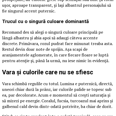
ușor, aproape transparent, și lași albastrul personajului să
fie singurul accent puternic.
Trucul cu o singură culoare dominantă
Recomand des să alegi o singură culoare principală pe
lângă albastru și abia apoi să adaugi câteva accente
discrete. Primăvara, rozul pudrat face minunat treaba asta.
Restul devin doar note de sprijin. Așa scapi de
aranjamentele aglomerate, în care fiecare floare se luptă
pentru atenție și, până la urmă, nu iese nimic în evidență.
Vara și culorile care nu se sfiesc
Vara schimbă regulile cu totul. Lumina e puternică, directă,
uneori chiar dură la prânz, iar culorile palide se topesc sub
ea, par decolorate. Acum e momentul să crești saturația și
să mizezi pe energie. Coralul, fucsia, turcoazul mai aprins și
galbenul cald devin dintr-odată potrivite, ba chiar de dorit.