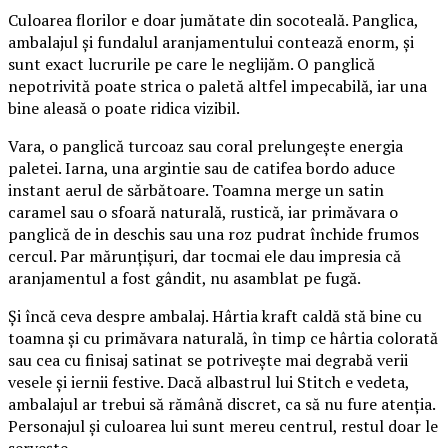
Culoarea florilor e doar jumătate din socoteală. Panglica,
ambalajul și fundalul aranjamentului contează enorm, și
sunt exact lucrurile pe care le neglijăm. O panglică
nepotrivită poate strica o paletă altfel impecabilă, iar una
bine aleasă o poate ridica vizibil.
Vara, o panglică turcoaz sau coral prelungește energia
paletei. Iarna, una argintie sau de catifea bordo aduce
instant aerul de sărbătoare. Toamna merge un satin
caramel sau o sfoară naturală, rustică, iar primăvara o
panglică de in deschis sau una roz pudrat închide frumos
cercul. Par mărunțișuri, dar tocmai ele dau impresia că
aranjamentul a fost gândit, nu asamblat pe fugă.
Și încă ceva despre ambalaj. Hârtia kraft caldă stă bine cu
toamna și cu primăvara naturală, în timp ce hârtia colorată
sau cea cu finisaj satinat se potrivește mai degrabă verii
vesele și iernii festive. Dacă albastrul lui Stitch e vedeta,
ambalajul ar trebui să rămână discret, ca să nu fure atenția.
Personajul și culoarea lui sunt mereu centrul, restul doar le