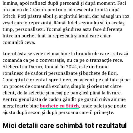
lumina, apoi rafinezi după persoană și după moment. Faci
un cadou de Crăciun pentru o adolescentă topită după
Stitch. Poți păstra albul și argintiul iernii, dar adaugi un roz
vesel care o reprezintă. Rămâi fidel sezonului și, în același
timp, personalizezi. Tocmai gândirea asta face diferența
între un buchet luat la repezeală și unul care chiar
comunică ceva.
Lucrul ăsta se vede cel mai bine la brandurile care tratează
comanda ca pe o conversație, nu ca pe o tranzacție rece.
Atelierul cu Daruri, fondat în 2024, este un brand
românesc de cadouri personalizate și buchete de flori.
Conceptul e orientat spre tineri, cu accent pe calitate și pe
un proces de comandă exclusiv, simplu și orientat către
client, de la selecție și mesaj pe panglică până la livrare.
Pentru genul ăsta de cadou gândit pe gustul cuiva anume
merg foarte bine
buchete cu Stitch
, unde paleta se poate
ajusta după sezon și după persoana care îl primește.
Mici detalii care schimbă tot rezultatul