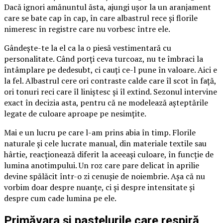
Dacă ignori amănuntul ăsta, ajungi ușor la un aranjament
care se bate cap în cap, în care albastrul rece și florile
nimeresc în registre care nu vorbesc între ele.
Gândește-te la el ca la o piesă vestimentară cu
personalitate. Când porți ceva turcoaz, nu te îmbraci la
întâmplare pe dedesubt, ci cauți ce-l pune în valoare. Aici e
la fel. Albastrul cere ori contraste calde care îl scot în față,
ori tonuri reci care îl liniștesc și îl extind. Sezonul intervine
exact în decizia asta, pentru că ne modelează așteptările
legate de culoare aproape pe nesimțite.
Mai e un lucru pe care l-am prins abia în timp. Florile
naturale și cele lucrate manual, din materiale textile sau
hârtie, reacționează diferit la aceeași culoare, în funcție de
lumina anotimpului. Un roz care pare delicat în aprilie
devine spălăcit într-o zi cenușie de noiembrie. Așa că nu
vorbim doar despre nuanțe, ci și despre intensitate și
despre cum cade lumina pe ele.
Primăvara și pastelurile care respiră