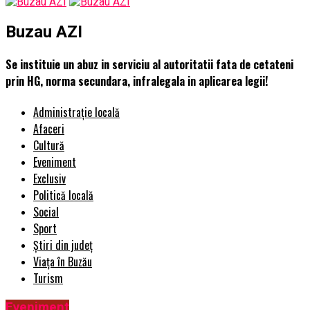
Buzau AZI
Se instituie un abuz in serviciu al autoritatii fata de cetateni
prin HG, norma secundara, infralegala in aplicarea legii!
Administrație locală
Afaceri
Cultură
Eveniment
Exclusiv
Politică locală
Social
Sport
Știri din județ
Viața în Buzău
Turism
Eveniment