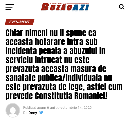
EVENIMENT
Chiar nimeni nu ii spune ca
aceasta hotarare intra sub
incidenta penala a abuzului in
serviciu intrucat nu este
prevazuta aceasta masura de
sanatate publica/individuala nu
este prevazuta de lege, astfel cum
prevede Constitutia Romaniei!
Publicat
acum 6 ani
pe
octombrie 14, 2020
De
Deny