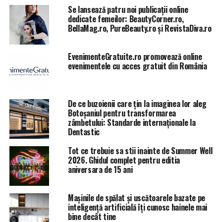
prevede ca într-o lună de zile structurile MAI să cadă
Se lansează patru noi publicații online
una după alta, mii de îmbolnăviri prognozate ca
dedicate femeilor: BeautyCorner.ro,
derivând din cele deja existente urmând a crea breșe
BellaMag.ro, PureBeauty.ro și RevistaDiva.ro
uriașe în dispozitivele MAI de pe străzi! Acolo unde va fi
trimisă Armata!
EvenimenteGratuite.ro promovează online
evenimentele cu acces gratuit din România
Piranha 5, pregătite de militari pentru ”filtre rutiere”
De ce buzoienii care țin la imaginea lor aleg
Botoșaniul pentru transformarea
zâmbetului: Standarde internaționale la
Dentastic
Tot ce trebuie sa stii inainte de Summer Well
2026. Ghidul complet pentru editia
aniversara de 15 ani
Mașinile de spălat și uscătoarele bazate pe
inteligență artificială îți cunosc hainele mai
bine decât tine