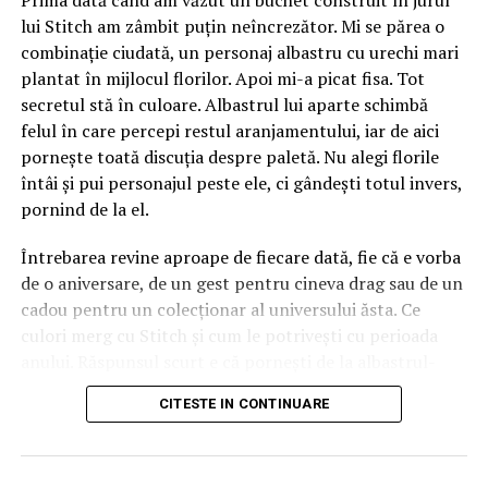
Prima dată când am văzut un buchet construit în jurul
”focarele”, ci nu ”cazurile” de COVID – 19 printre
lui Stitch am zâmbit puțin neîncrezător. Mi se părea o
angajații MAI. Și asta cu toate că strategii din umbra
combinație ciudată, un personaj albastru cu urechi mari
ministerului fac eforturi logistice disperate pentru a
plantat în mijlocul florilor. Apoi mi-a picat fisa. Tot
raporta aceste infectări strict individual. Fără a vorbi
secretul stă în culoare. Albastrul lui aparte schimbă
însă de existența acestor focare din teritoriu. Unele care
felul în care percepi restul aranjamentului, iar de aici
riscă să scape cu totul de sub control, odată cu sosirea
pornește toată discuția despre paletă. Nu alegi florile
rezultatelor testelor efectuate în ultimele zile. Și asta cu
întâi și pui personajul peste ele, ci gândești totul invers,
toate că tot pentru a ”ține sub preș” această situație,
pornind de la el.
mai-marii MAI nu au dispus testarea ”în masă” în
rândurile structurilor unde au fost deja confirmate
Întrebarea revine aproape de fiecare dată, fie că e vorba
primele cazuri.
de o aniversare, de un gest pentru cineva drag sau de un
cadou pentru un colecționar al universului ăsta. Ce
culori merg cu Stitch și cum le potrivești cu perioada
anului. Răspunsul scurt e că pornești de la albastrul-
turcoaz al personajului și alegi nuanțe care fie îl scot în
CITESTE IN CONTINUARE
evidență prin contrast, fie îl prelungesc prin tonuri
apropiate, ajustând totul după lumina și atmosfera
sezonului. Răspunsul lung merită o cafea și câteva