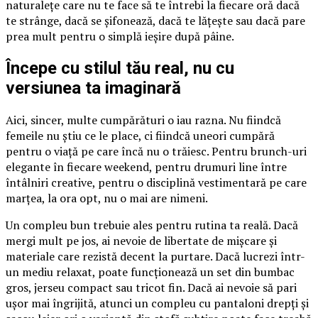
naturalețe care nu te face să te întrebi la fiecare oră dacă
te strânge, dacă se șifonează, dacă te lățește sau dacă pare
prea mult pentru o simplă ieșire după pâine.
Începe cu stilul tău real, nu cu
versiunea ta imaginară
Aici, sincer, multe cumpărături o iau razna. Nu fiindcă
femeile nu știu ce le place, ci fiindcă uneori cumpără
pentru o viață pe care încă nu o trăiesc. Pentru brunch-uri
elegante în fiecare weekend, pentru drumuri line între
întâlniri creative, pentru o disciplină vestimentară pe care
marțea, la ora opt, nu o mai are nimeni.
Un compleu bun trebuie ales pentru rutina ta reală. Dacă
mergi mult pe jos, ai nevoie de libertate de mișcare și
materiale care rezistă decent la purtare. Dacă lucrezi într-
un mediu relaxat, poate funcționează un set din bumbac
gros, jerseu compact sau tricot fin. Dacă ai nevoie să pari
ușor mai îngrijită, atunci un compleu cu pantaloni drepți și