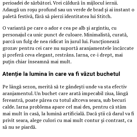
perioadei de sărbători. Vrei căldură în mijlocul iernii.
Adaugă un roșu profund sau un verde de brad și ai instant o
paletă festivă, fără să pierzi identitatea lui Stitch.
O variantă pe care o ador e cea pe alb și argintiu, cu
personajul ca unic punct de culoare. Minimalistă, curată,
parcă un fulg de nea ridicat în jurul lui. Funcționează
grozav pentru cei care nu suportă aranjamentele încărcate
și preferă ceva elegant, restrâns. Iarna, ce-i drept, mai
puțin chiar înseamnă mai mult.
Atenție la lumina în care va fi văzut buchetul
Pe lângă sezon, merită să te gândești unde va sta efectiv
aranjamentul. Un buchet care arată impecabil ziua, lângă
fereastră, poate părea cu totul altceva seara, sub becuri
calde. Iarna problema apare cel mai des, pentru că stăm
mai mult în casă, la lumină artificială. Dacă știi că darul va fi
privit seara, alege culori cu mai mult contur și contrast, ca
să nu se piardă.