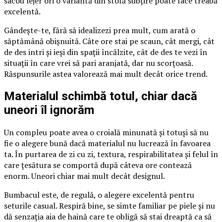
sacou lejer ori o variantă din stofă subțire poate face treabă
excelentă.
Gândește-te, fără să idealizezi prea mult, cum arată o
săptămână obișnuită. Câte ore stai pe scaun, cât mergi, cât
de des intri și ieși din spații încălzite, cât de des te vezi în
situații în care vrei să pari aranjată, dar nu scorțoasă.
Răspunsurile astea valorează mai mult decât orice trend.
Materialul schimbă totul, chiar dacă
uneori îl ignorăm
Un compleu poate avea o croială minunată și totuși să nu
fie o alegere bună dacă materialul nu lucrează în favoarea
ta. În purtarea de zi cu zi, textura, respirabilitatea și felul în
care țesătura se comportă după câteva ore contează
enorm. Uneori chiar mai mult decât designul.
Bumbacul este, de regulă, o alegere excelentă pentru
seturile casual. Respiră bine, se simte familiar pe piele și nu
dă senzația aia de haină care te obligă să stai dreaptă ca să