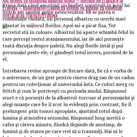
Am înțeles ce înseamnă noaptea minții – metode de fraudare in
Prima dată când am văzut un buchet construit în jurul lui
Prahova – halucinante/Fraudarea votului cu bolnavi cu handicap
Stitch am zâmbit puțin neîncrezător. Mi se părea o
mintal grav: Floresti/Prahova
combinație ciudată, un personaj albastru cu urechi mari
plantat în mijlocul florilor. Apoi mi-a picat fisa. Tot
secretul stă în culoare. Albastrul lui aparte schimbă felul în
care percepi restul aranjamentului, iar de aici pornește
toată discuția despre paletă. Nu alegi florile întâi și pui
personajul peste ele, ci gândești totul invers, pornind de la
el.
Întrebarea revine aproape de fiecare dată, fie că e vorba de
o aniversare, de un gest pentru cineva drag sau de un cadou
pentru un colecționar al universului ăsta. Ce culori merg cu
Stitch și cum le potrivești cu perioada anului. Răspunsul
scurt e că pornești de la albastrul-turcoaz al personajului și
alegi nuanțe care fie îl scot în evidență prin contrast, fie îl
prelungesc prin tonuri apropiate, ajustând totul după
lumina și atmosfera sezonului. Răspunsul lung merită o
cafea și câteva minute, fiindcă depinde de anotimp, de
lumină și de starea pe care vrei să o transmiți. Hai să le