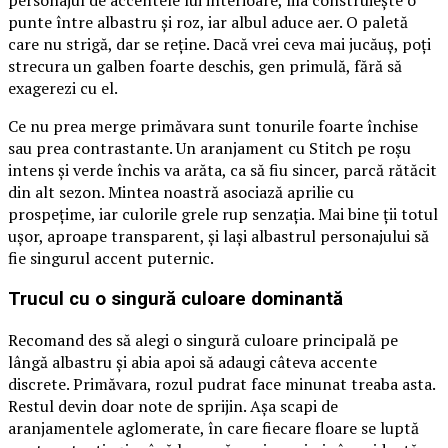
personajul de accentele lui interioare, lila construiește o
punte între albastru și roz, iar albul aduce aer. O paletă
care nu strigă, dar se reține. Dacă vrei ceva mai jucăuș, poți
strecura un galben foarte deschis, gen primulă, fără să
exagerezi cu el.
Ce nu prea merge primăvara sunt tonurile foarte închise
sau prea contrastante. Un aranjament cu Stitch pe roșu
intens și verde închis va arăta, ca să fiu sincer, parcă rătăcit
din alt sezon. Mintea noastră asociază aprilie cu
prospețime, iar culorile grele rup senzația. Mai bine ții totul
ușor, aproape transparent, și lași albastrul personajului să
fie singurul accent puternic.
Trucul cu o singură culoare dominantă
Recomand des să alegi o singură culoare principală pe
lângă albastru și abia apoi să adaugi câteva accente
discrete. Primăvara, rozul pudrat face minunat treaba asta.
Restul devin doar note de sprijin. Așa scapi de
aranjamentele aglomerate, în care fiecare floare se luptă