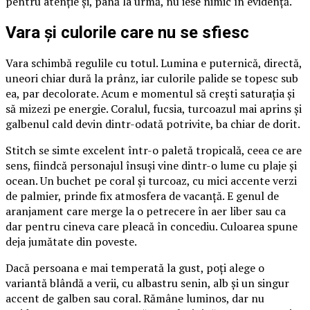
pentru atenție și, până la urmă, nu iese nimic în evidență.
Vara și culorile care nu se sfiesc
Vara schimbă regulile cu totul. Lumina e puternică, directă,
uneori chiar dură la prânz, iar culorile palide se topesc sub
ea, par decolorate. Acum e momentul să crești saturația și
să mizezi pe energie. Coralul, fucsia, turcoazul mai aprins și
galbenul cald devin dintr-odată potrivite, ba chiar de dorit.
Stitch se simte excelent într-o paletă tropicală, ceea ce are
sens, fiindcă personajul însuși vine dintr-o lume cu plaje și
ocean. Un buchet pe coral și turcoaz, cu mici accente verzi
de palmier, prinde fix atmosfera de vacanță. E genul de
aranjament care merge la o petrecere în aer liber sau ca
dar pentru cineva care pleacă în concediu. Culoarea spune
deja jumătate din poveste.
Dacă persoana e mai temperată la gust, poți alege o
variantă blândă a verii, cu albastru senin, alb și un singur
accent de galben sau coral. Rămâne luminos, dar nu