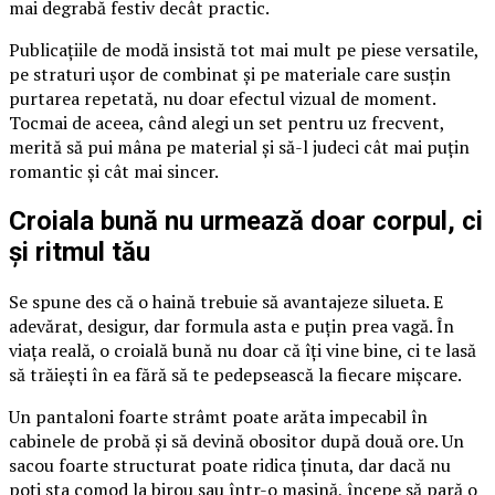
mai degrabă festiv decât practic.
Publicațiile de modă insistă tot mai mult pe piese versatile,
pe straturi ușor de combinat și pe materiale care susțin
purtarea repetată, nu doar efectul vizual de moment.
Tocmai de aceea, când alegi un set pentru uz frecvent,
merită să pui mâna pe material și să-l judeci cât mai puțin
romantic și cât mai sincer.
Croiala bună nu urmează doar corpul, ci
și ritmul tău
Se spune des că o haină trebuie să avantajeze silueta. E
adevărat, desigur, dar formula asta e puțin prea vagă. În
viața reală, o croială bună nu doar că îți vine bine, ci te lasă
să trăiești în ea fără să te pedepsească la fiecare mișcare.
Un pantaloni foarte strâmt poate arăta impecabil în
cabinele de probă și să devină obositor după două ore. Un
sacou foarte structurat poate ridica ținuta, dar dacă nu
poți sta comod la birou sau într-o mașină, începe să pară o