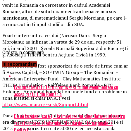
venit in Romania ca cercetator in cadrul Academiei
Romane, alturi de sotul doamnei frantuzoaice mai sus
mentionata, dl matematicianul Sergiu Moroianu, pe care l-
a cunoscut in timpul studiilor din SUA.
Foarte intereant ca cei doi (Nicusor Dan si Sergiu
Moroianu) au infintat la varsta de 29 de ani, respectiv 31
ani, in anul 2001 Şcoala Normală Superioară din Bucureşti
Citeste in continuare
şi Asociaţia Tinerii pentru Acţiune Civică în 1999.
Iti recomandam
Aceasta scoala a fost sponsorizat de o serie de firme cum ar
fi Axxess Capital, – SOFTWIN Group – The Romanian –
American Enterprise Fund,- Clay Mathematics Institute,-
THETA Foundation,- Raiffeisen Bank Romania,- RTC
EvenimenteGratuite.ro promovează online evenimentele cu
Holding,- Anonimul Foundation unele fiind cu probleme in
acces gratuit din România
zona justitiei si chiar DNA. ( vezi
http://www.imar.ro/~snsb/Support.html
Dar ar fi de intebat si Clotilde Armand daca firma in care
De ce buzoienii care țin la imaginea lor aleg Botoșaniul pentru
era dir.general EGIS INTERNATIONAL SA in anul 2014 si
transformarea zâmbetului: Standarde internaționale la
2015 a sponsorizat cu cate 5000 de lei aceasta scoala
Dentastic