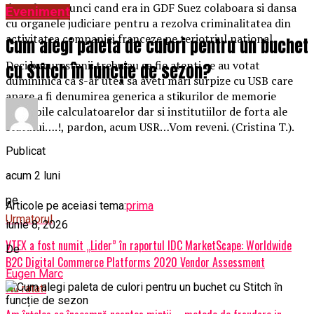
demult ca atunci cand era in GDF Suez colaboara si dansa
Eveniment
cu organele judiciare pentru a rezolva criminalitatea din
activitatea companiei franceze pe teriotriul national.
Cum alegi paleta de culori pentru un buchet
Deci bucurestenii trebuiau sa fie atenti ce au votat
cu Stitch în funcție de sezon?
dumininica ca s-ar utea sa aveti mari surpize cu USB care
apare a fi denumirea generica a stikurilor de memorie
accesibile calculatoarelor dar si institutiilor de forta ale
statului….!, pardon, acum USR…Vom reveni. (Cristina T.).
Publicat
acum 2 luni
pe
Articole pe aceiasi tema:
prima
Urmatorul
iunie 8, 2026
VTEX a fost numit „Lider” în raportul IDC MarketScape: Worldwide
De
B2C Digital Commerce Platforms 2020 Vendor Assessment
Eugen Marc
Nu ratati