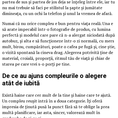
partea de sus și partea de jos deja se înțeleg între ele, iar tu
nu mai trebuie să faci pe stilistul la șapte și jumătate
dimineața, cu un ochi la telefon și unul la vremea de afară.
Numai că nu orice compleu e bun pentru viața reală. Una e
să arate impecabil într-o fotografie de produs, cu lumina
perfectă și modelul care pare că n-a alergat niciodată după
autobuz, și alta e să funcționeze într-o zi normală, cu mers
mult, birou, cumpărături, poate o cafea pe fugă și, cine știe,
o vizită spontană la cineva drag. Alegerea potrivită ține de
material, croială, proporții, ritmul tău de viață și chiar de
starea pe care vrei s-o porți pe tine.
De ce au ajuns compleurile o alegere
atât de iubită
Există haine care cer mult de la tine și haine care te ajută.
Un compleu reușit intră în a doua categorie. Îți oferă
impresia de ținută pusă la punct fără să te oblige la prea
multă planificare, iar asta, sincer, valorează mult în