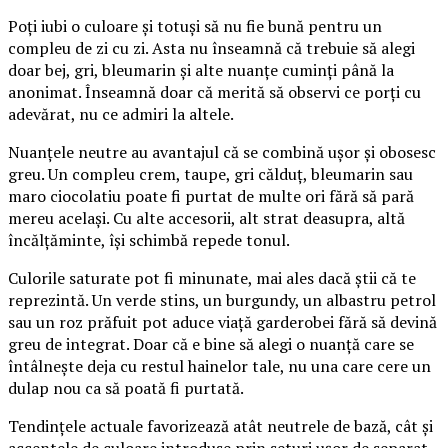
Poți iubi o culoare și totuși să nu fie bună pentru un
compleu de zi cu zi. Asta nu înseamnă că trebuie să alegi
doar bej, gri, bleumarin și alte nuanțe cuminți până la
anonimat. Înseamnă doar că merită să observi ce porți cu
adevărat, nu ce admiri la altele.
Nuanțele neutre au avantajul că se combină ușor și obosesc
greu. Un compleu crem, taupe, gri călduț, bleumarin sau
maro ciocolatiu poate fi purtat de multe ori fără să pară
mereu același. Cu alte accesorii, alt strat deasupra, altă
încălțăminte, își schimbă repede tonul.
Culorile saturate pot fi minunate, mai ales dacă știi că te
reprezintă. Un verde stins, un burgundy, un albastru petrol
sau un roz prăfuit pot aduce viață garderobei fără să devină
greu de integrat. Doar că e bine să alegi o nuanță care se
întâlnește deja cu restul hainelor tale, nu una care cere un
dulap nou ca să poată fi purtată.
Tendințele actuale favorizează atât neutrele de bază, cât și