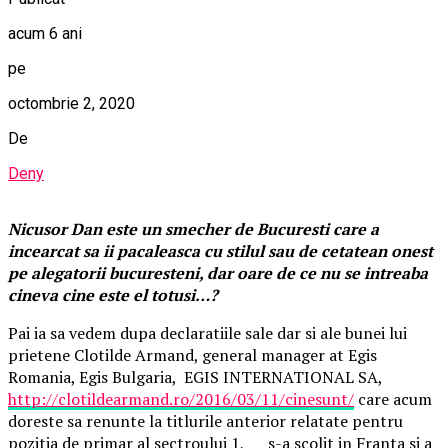
acum 6 ani
pe
octombrie 2, 2020
De
Deny
Nicusor Dan este un smecher de Bucuresti care a
incearcat sa ii pacaleasca cu stilul sau de cetatean onest
pe alegatorii bucuresteni, dar oare de ce nu se intreaba
cineva cine este el totusi…?
Pai ia sa vedem dupa declaratiile sale dar si ale bunei lui
prietene Clotilde Armand, general manager at Egis
Romania, Egis Bulgaria, EGIS INTERNATIONAL SA,
http://clotildearmand.ro/2016/03/11/cinesunt/
care acum
doreste sa renunte la titlurile anterior relatate pentru
pozitia de primar al sectroului 1, s-a scolit in Franta si a