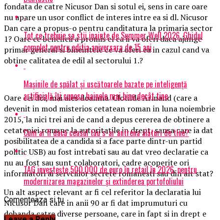
fondata de catre Nicusor Dan si sotul ei, sens in care oare
nu apare un usor conflict de interes intre ea si dl. Nicusor
Dan care a propus-o pentru canditatura la primaria sector
Tot ce trebuie sa stii inainte de Summer Well 2026. Ghidul
1? Oare ce beneficii a promis el ca ii va oferi daca ajunge
complet pentru editia aniversara de 15 ani
primar general si bineintele ce va oferi ea in cazul cand va
obtine calitatea de edil al sectorului 1.?
Mașinile de spălat și uscătoarele bazate pe inteligență
artificială îți cunosc hainele mai bine decât tine
Oare cei doi, mai ales doamna Clotilde Armand (care a
devenit in mod misterios cetatean roman in luna noiembrie
2015, la nici trei ani de cand a depus cererea de obtinere a
cetateniei romane la autoritatile in drept, sansa care ia dat
Cum ar fi dacă ceasul tău s-ar antrena alături de tine?
posibilitatea de a candida si a face parte dintr-un partid
politic USB) au fost intrebati sau au dat vreo declaratie ca
nu au fost sau sunt colaboratori, cadre acoperite ori
TAG investește 500.000 de euro în retail în 2026, pentru
informatori ai servciilor secrete romanesti sau din alt stat?
modernizarea magazinelor și extinderea portofoliului
Un alt aspect relevant ar fi cel referitor la declaratia lui
Comenteaza si tu
Nicusor Dan care in anii 90 ar fi dat imprumuturi cu
dobanda catre diverse persoane, care in fapt si in drept e
Leave a Reply