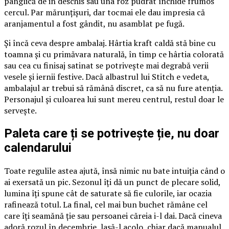
panglică de in deschis sau una roz pudrat închide frumos
cercul. Par mărunțișuri, dar tocmai ele dau impresia că
aranjamentul a fost gândit, nu asamblat pe fugă.
Și încă ceva despre ambalaj. Hârtia kraft caldă stă bine cu
toamna și cu primăvara naturală, în timp ce hârtia colorată
sau cea cu finisaj satinat se potrivește mai degrabă verii
vesele și iernii festive. Dacă albastrul lui Stitch e vedeta,
ambalajul ar trebui să rămână discret, ca să nu fure atenția.
Personajul și culoarea lui sunt mereu centrul, restul doar le
servește.
Paleta care ți se potrivește ție, nu doar
calendarului
Toate regulile astea ajută, însă nimic nu bate intuiția când o
ai exersată un pic. Sezonul îți dă un punct de plecare solid,
lumina îți spune cât de saturate să fie culorile, iar ocazia
rafinează totul. La final, cel mai bun buchet rămâne cel
care îți seamănă ție sau persoanei căreia i-l dai. Dacă cineva
adoră rozul în decembrie, lasă-l acolo, chiar dacă manualul