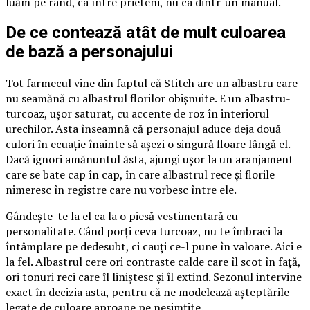
luăm pe rând, ca între prieteni, nu ca dintr-un manual.
De ce contează atât de mult culoarea
de bază a personajului
Tot farmecul vine din faptul că Stitch are un albastru care
nu seamănă cu albastrul florilor obișnuite. E un albastru-
turcoaz, ușor saturat, cu accente de roz în interiorul
urechilor. Asta înseamnă că personajul aduce deja două
culori în ecuație înainte să așezi o singură floare lângă el.
Dacă ignori amănuntul ăsta, ajungi ușor la un aranjament
care se bate cap în cap, în care albastrul rece și florile
nimeresc în registre care nu vorbesc între ele.
Gândește-te la el ca la o piesă vestimentară cu
personalitate. Când porți ceva turcoaz, nu te îmbraci la
întâmplare pe dedesubt, ci cauți ce-l pune în valoare. Aici e
la fel. Albastrul cere ori contraste calde care îl scot în față,
ori tonuri reci care îl liniștesc și îl extind. Sezonul intervine
exact în decizia asta, pentru că ne modelează așteptările
legate de culoare aproape pe nesimțite.