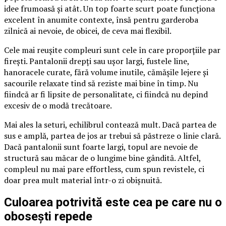
idee frumoasă și atât. Un top foarte scurt poate funcționa
excelent în anumite contexte, însă pentru garderoba
zilnică ai nevoie, de obicei, de ceva mai flexibil.
Cele mai reușite compleuri sunt cele în care proporțiile par
firești. Pantalonii drepți sau ușor largi, fustele line,
hanoracele curate, fără volume inutile, cămășile lejere și
sacourile relaxate tind să reziste mai bine în timp. Nu
fiindcă ar fi lipsite de personalitate, ci fiindcă nu depind
excesiv de o modă trecătoare.
Mai ales la seturi, echilibrul contează mult. Dacă partea de
sus e amplă, partea de jos ar trebui să păstreze o linie clară.
Dacă pantalonii sunt foarte largi, topul are nevoie de
structură sau măcar de o lungime bine gândită. Altfel,
compleul nu mai pare effortless, cum spun revistele, ci
doar prea mult material într-o zi obișnuită.
Culoarea potrivită este cea pe care nu o
obosești repede