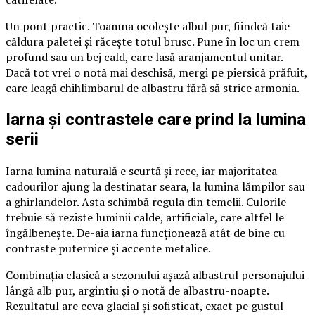
Un pont practic. Toamna ocolește albul pur, fiindcă taie
căldura paletei și răcește totul brusc. Pune în loc un crem
profund sau un bej cald, care lasă aranjamentul unitar.
Dacă tot vrei o notă mai deschisă, mergi pe piersică prăfuit,
care leagă chihlimbarul de albastru fără să strice armonia.
Iarna și contrastele care prind la lumina
serii
Iarna lumina naturală e scurtă și rece, iar majoritatea
cadourilor ajung la destinatar seara, la lumina lămpilor sau
a ghirlandelor. Asta schimbă regula din temelii. Culorile
trebuie să reziste luminii calde, artificiale, care altfel le
îngălbenește. De-aia iarna funcționează atât de bine cu
contraste puternice și accente metalice.
Combinația clasică a sezonului așază albastrul personajului
lângă alb pur, argintiu și o notă de albastru-noapte.
Rezultatul are ceva glacial și sofisticat, exact pe gustul