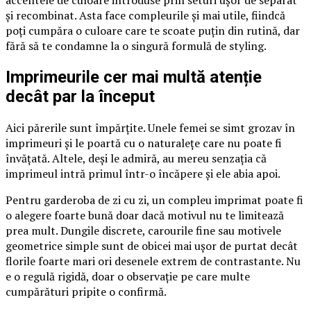
accentele de culoare introduse prin seturi ușor de separat
și recombinat. Asta face compleurile și mai utile, fiindcă
poți cumpăra o culoare care te scoate puțin din rutină, dar
fără să te condamne la o singură formulă de styling.
Imprimeurile cer mai multă atenție
decât par la început
Aici părerile sunt împărțite. Unele femei se simt grozav în
imprimeuri și le poartă cu o naturalețe care nu poate fi
învățată. Altele, deși le admiră, au mereu senzația că
imprimeul intră primul într-o încăpere și ele abia apoi.
Pentru garderoba de zi cu zi, un compleu imprimat poate fi
o alegere foarte bună doar dacă motivul nu te limitează
prea mult. Dungile discrete, carourile fine sau motivele
geometrice simple sunt de obicei mai ușor de purtat decât
florile foarte mari ori desenele extrem de contrastante. Nu
e o regulă rigidă, doar o observație pe care multe
cumpărături pripite o confirmă.