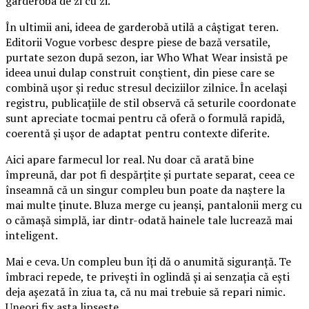
garderoba de zi cu zi.
În ultimii ani, ideea de garderobă utilă a câștigat teren.
Editorii Vogue vorbesc despre piese de bază versatile,
purtate sezon după sezon, iar Who What Wear insistă pe
ideea unui dulap construit conștient, din piese care se
combină ușor și reduc stresul deciziilor zilnice. În același
registru, publicațiile de stil observă că seturile coordonate
sunt apreciate tocmai pentru că oferă o formulă rapidă,
coerentă și ușor de adaptat pentru contexte diferite.
Aici apare farmecul lor real. Nu doar că arată bine
împreună, dar pot fi despărțite și purtate separat, ceea ce
înseamnă că un singur compleu bun poate da naștere la
mai multe ținute. Bluza merge cu jeanși, pantalonii merg cu
o cămașă simplă, iar dintr-odată hainele tale lucrează mai
inteligent.
Mai e ceva. Un compleu bun îți dă o anumită siguranță. Te
îmbraci repede, te privești în oglindă și ai senzația că ești
deja așezată în ziua ta, că nu mai trebuie să repari nimic.
Uneori fix asta lipsește.