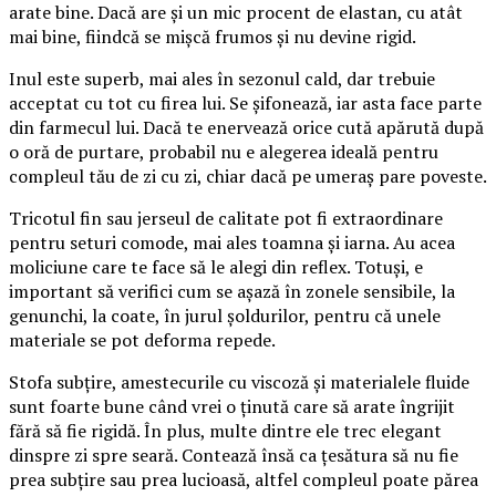
arate bine. Dacă are și un mic procent de elastan, cu atât
mai bine, fiindcă se mișcă frumos și nu devine rigid.
Inul este superb, mai ales în sezonul cald, dar trebuie
acceptat cu tot cu firea lui. Se șifonează, iar asta face parte
din farmecul lui. Dacă te enervează orice cută apărută după
o oră de purtare, probabil nu e alegerea ideală pentru
compleul tău de zi cu zi, chiar dacă pe umeraș pare poveste.
Tricotul fin sau jerseul de calitate pot fi extraordinare
pentru seturi comode, mai ales toamna și iarna. Au acea
moliciune care te face să le alegi din reflex. Totuși, e
important să verifici cum se așază în zonele sensibile, la
genunchi, la coate, în jurul șoldurilor, pentru că unele
materiale se pot deforma repede.
Stofa subțire, amestecurile cu viscoză și materialele fluide
sunt foarte bune când vrei o ținută care să arate îngrijit
fără să fie rigidă. În plus, multe dintre ele trec elegant
dinspre zi spre seară. Contează însă ca țesătura să nu fie
prea subțire sau prea lucioasă, altfel compleul poate părea