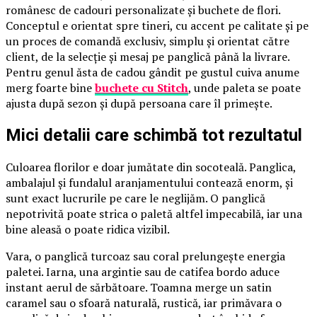
românesc de cadouri personalizate și buchete de flori.
Conceptul e orientat spre tineri, cu accent pe calitate și pe
un proces de comandă exclusiv, simplu și orientat către
client, de la selecție și mesaj pe panglică până la livrare.
Pentru genul ăsta de cadou gândit pe gustul cuiva anume
merg foarte bine
buchete cu Stitch
, unde paleta se poate
ajusta după sezon și după persoana care îl primește.
Mici detalii care schimbă tot rezultatul
Culoarea florilor e doar jumătate din socoteală. Panglica,
ambalajul și fundalul aranjamentului contează enorm, și
sunt exact lucrurile pe care le neglijăm. O panglică
nepotrivită poate strica o paletă altfel impecabilă, iar una
bine aleasă o poate ridica vizibil.
Vara, o panglică turcoaz sau coral prelungește energia
paletei. Iarna, una argintie sau de catifea bordo aduce
instant aerul de sărbătoare. Toamna merge un satin
caramel sau o sfoară naturală, rustică, iar primăvara o