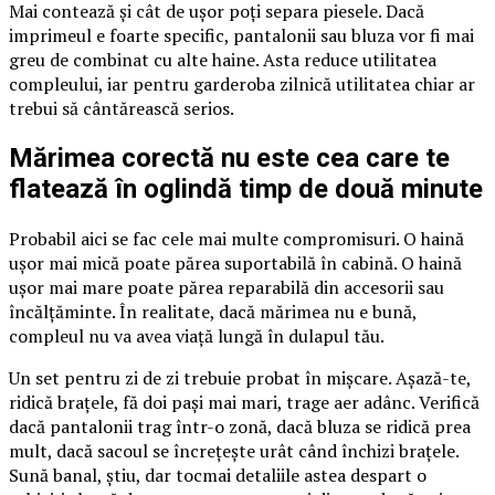
Mai contează și cât de ușor poți separa piesele. Dacă
imprimeul e foarte specific, pantalonii sau bluza vor fi mai
greu de combinat cu alte haine. Asta reduce utilitatea
compleului, iar pentru garderoba zilnică utilitatea chiar ar
trebui să cântărească serios.
Mărimea corectă nu este cea care te
flatează în oglindă timp de două minute
Probabil aici se fac cele mai multe compromisuri. O haină
ușor mai mică poate părea suportabilă în cabină. O haină
ușor mai mare poate părea reparabilă din accesorii sau
încălțăminte. În realitate, dacă mărimea nu e bună,
compleul nu va avea viață lungă în dulapul tău.
Un set pentru zi de zi trebuie probat în mișcare. Așază-te,
ridică brațele, fă doi pași mai mari, trage aer adânc. Verifică
dacă pantalonii trag într-o zonă, dacă bluza se ridică prea
mult, dacă sacoul se încrețește urât când închizi brațele.
Sună banal, știu, dar tocmai detaliile astea despart o