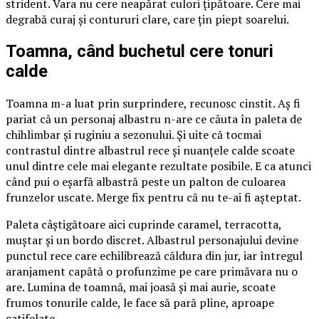
strident. Vara nu cere neapărat culori țipătoare. Cere mai
degrabă curaj și contururi clare, care țin piept soarelui.
Toamna, când buchetul cere tonuri
calde
Toamna m-a luat prin surprindere, recunosc cinstit. Aș fi
pariat că un personaj albastru n-are ce căuta în paleta de
chihlimbar și ruginiu a sezonului. Și uite că tocmai
contrastul dintre albastrul rece și nuanțele calde scoate
unul dintre cele mai elegante rezultate posibile. E ca atunci
când pui o eșarfă albastră peste un palton de culoarea
frunzelor uscate. Merge fix pentru că nu te-ai fi așteptat.
Paleta câștigătoare aici cuprinde caramel, terracotta,
muștar și un bordo discret. Albastrul personajului devine
punctul rece care echilibrează căldura din jur, iar întregul
aranjament capătă o profunzime pe care primăvara nu o
are. Lumina de toamnă, mai joasă și mai aurie, scoate
frumos tonurile calde, le face să pară pline, aproape
catifelate.