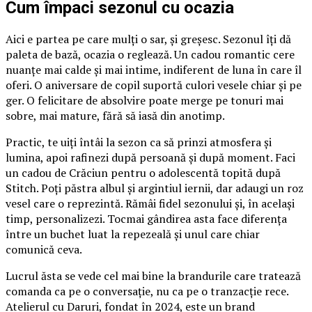
Cum împaci sezonul cu ocazia
Aici e partea pe care mulți o sar, și greșesc. Sezonul îți dă
paleta de bază, ocazia o reglează. Un cadou romantic cere
nuanțe mai calde și mai intime, indiferent de luna în care îl
oferi. O aniversare de copil suportă culori vesele chiar și pe
ger. O felicitare de absolvire poate merge pe tonuri mai
sobre, mai mature, fără să iasă din anotimp.
Practic, te uiți întâi la sezon ca să prinzi atmosfera și
lumina, apoi rafinezi după persoană și după moment. Faci
un cadou de Crăciun pentru o adolescentă topită după
Stitch. Poți păstra albul și argintiul iernii, dar adaugi un roz
vesel care o reprezintă. Rămâi fidel sezonului și, în același
timp, personalizezi. Tocmai gândirea asta face diferența
între un buchet luat la repezeală și unul care chiar
comunică ceva.
Lucrul ăsta se vede cel mai bine la brandurile care tratează
comanda ca pe o conversație, nu ca pe o tranzacție rece.
Atelierul cu Daruri, fondat în 2024, este un brand