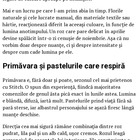
Mai e un lucru pe care l-am prins abia în timp. Florile
naturale și cele lucrate manual, din materiale textile sau
hârtie, reacționează diferit la aceeași culoare, în funcție de
lumina anotimpului. Un roz care pare delicat în aprilie
devine spălăcit într-o zi cenușie de noiembrie. Așa că nu
vorbim doar despre nuanțe, ci și despre intensitate și
despre cum cade lumina pe ele.
Primăvara și pastelurile care respiră
Primăvara e, fără doar și poate, sezonul cel mai prietenos
cu Stitch. O spun din experiență, fiindcă majoritatea
comenzilor de genul ăsta pică exact în lunile astea. Lumina
e blândă, difuză, iartă mult. Pastelurile prind viață fără să
pară sterse, iar albastrul personajului se așază firesc lângă
nuanțe deschise.
Direcția cea mai sigură rămâne combinația dintre roz
pudrat, lila pal și un alb cald, ușor cremos. Rozul leagă