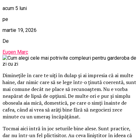
acum 5 luni
pe
martie 19, 2026
De
Eugen Marc
Diminețile în care te uiți în dulap și ai impresia că ai multe
haine, dar nimic care să se lege într-o ținută coerentă, sunt
mai comune decât ne place să recunoaștem. Nu e vorba
neapărat de lipsă de opțiuni. De multe ori e pur și simplu
oboseala aia mică, domestică, pe care o simți înainte de
cafea, când ai vrea să arăți bine fără să negociezi zece
minute cu un umeraș încăpățânat.
Tocmai aici intră în joc seturile bine alese. Sunt practice,
dar nu într-un fel plictisitor. Au ceva liniștitor în ideea că