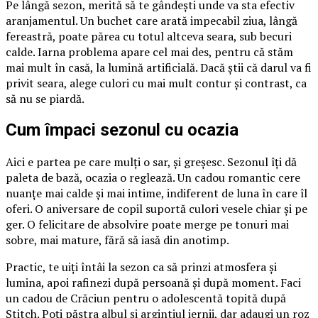
Pe lângă sezon, merită să te gândești unde va sta efectiv
aranjamentul. Un buchet care arată impecabil ziua, lângă
fereastră, poate părea cu totul altceva seara, sub becuri
calde. Iarna problema apare cel mai des, pentru că stăm
mai mult în casă, la lumină artificială. Dacă știi că darul va fi
privit seara, alege culori cu mai mult contur și contrast, ca
să nu se piardă.
Cum împaci sezonul cu ocazia
Aici e partea pe care mulți o sar, și greșesc. Sezonul îți dă
paleta de bază, ocazia o reglează. Un cadou romantic cere
nuanțe mai calde și mai intime, indiferent de luna în care îl
oferi. O aniversare de copil suportă culori vesele chiar și pe
ger. O felicitare de absolvire poate merge pe tonuri mai
sobre, mai mature, fără să iasă din anotimp.
Practic, te uiți întâi la sezon ca să prinzi atmosfera și
lumina, apoi rafinezi după persoană și după moment. Faci
un cadou de Crăciun pentru o adolescentă topită după
Stitch. Poți păstra albul și argintiul iernii, dar adaugi un roz