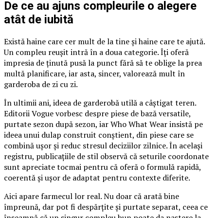
De ce au ajuns compleurile o alegere
atât de iubită
Există haine care cer mult de la tine și haine care te ajută.
Un compleu reușit intră în a doua categorie. Îți oferă
impresia de ținută pusă la punct fără să te oblige la prea
multă planificare, iar asta, sincer, valorează mult în
garderoba de zi cu zi.
În ultimii ani, ideea de garderobă utilă a câștigat teren.
Editorii Vogue vorbesc despre piese de bază versatile,
purtate sezon după sezon, iar Who What Wear insistă pe
ideea unui dulap construit conștient, din piese care se
combină ușor și reduc stresul deciziilor zilnice. În același
registru, publicațiile de stil observă că seturile coordonate
sunt apreciate tocmai pentru că oferă o formulă rapidă,
coerentă și ușor de adaptat pentru contexte diferite.
Aici apare farmecul lor real. Nu doar că arată bine
împreună, dar pot fi despărțite și purtate separat, ceea ce
înseamnă că un singur compleu bun poate da naștere la