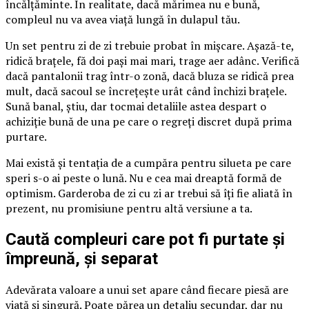
încălțăminte. În realitate, dacă mărimea nu e bună,
compleul nu va avea viață lungă în dulapul tău.
Un set pentru zi de zi trebuie probat în mișcare. Așază-te,
ridică brațele, fă doi pași mai mari, trage aer adânc. Verifică
dacă pantalonii trag într-o zonă, dacă bluza se ridică prea
mult, dacă sacoul se încrețește urât când închizi brațele.
Sună banal, știu, dar tocmai detaliile astea despart o
achiziție bună de una pe care o regreți discret după prima
purtare.
Mai există și tentația de a cumpăra pentru silueta pe care
speri s-o ai peste o lună. Nu e cea mai dreaptă formă de
optimism. Garderoba de zi cu zi ar trebui să îți fie aliată în
prezent, nu promisiune pentru altă versiune a ta.
Caută compleuri care pot fi purtate și
împreună, și separat
Adevărata valoare a unui set apare când fiecare piesă are
viață și singură. Poate părea un detaliu secundar, dar nu