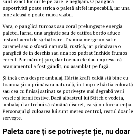
sunt exact lucrurile pe care le neglijăm. O panglică
nepotrivită poate strica o paletă altfel impecabilă, iar una
bine aleasă o poate ridica vizibil.
Vara, o panglică turcoaz sau coral prelungește energia
paletei. Iarna, una argintie sau de catifea bordo aduce
instant aerul de sărbătoare. Toamna merge un satin
caramel sau o sfoară naturală, rustică, iar primăvara o
panglică de in deschis sau una roz pudrat închide frumos
cercul. Par mărunțișuri, dar tocmai ele dau impresia că
aranjamentul a fost gândit, nu asamblat pe fugă.
Și încă ceva despre ambalaj. Hârtia kraft caldă stă bine cu
toamna și cu primăvara naturală, în timp ce hârtia colorată
sau cea cu finisaj satinat se potrivește mai degrabă verii
vesele și iernii festive. Dacă albastrul lui Stitch e vedeta,
ambalajul ar trebui să rămână discret, ca să nu fure atenția.
Personajul și culoarea lui sunt mereu centrul, restul doar le
servește.
Paleta care ți se potrivește ție, nu doar