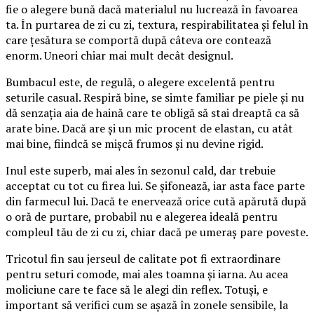
fie o alegere bună dacă materialul nu lucrează în favoarea
ta. În purtarea de zi cu zi, textura, respirabilitatea și felul în
care țesătura se comportă după câteva ore contează
enorm. Uneori chiar mai mult decât designul.
Bumbacul este, de regulă, o alegere excelentă pentru
seturile casual. Respiră bine, se simte familiar pe piele și nu
dă senzația aia de haină care te obligă să stai dreaptă ca să
arate bine. Dacă are și un mic procent de elastan, cu atât
mai bine, fiindcă se mișcă frumos și nu devine rigid.
Inul este superb, mai ales în sezonul cald, dar trebuie
acceptat cu tot cu firea lui. Se șifonează, iar asta face parte
din farmecul lui. Dacă te enervează orice cută apărută după
o oră de purtare, probabil nu e alegerea ideală pentru
compleul tău de zi cu zi, chiar dacă pe umeraș pare poveste.
Tricotul fin sau jerseul de calitate pot fi extraordinare
pentru seturi comode, mai ales toamna și iarna. Au acea
moliciune care te face să le alegi din reflex. Totuși, e
important să verifici cum se așază în zonele sensibile, la