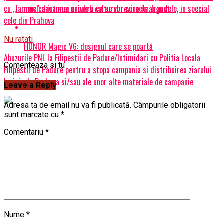
cu „lamaie” daca mai credeti ca se vor cerceta fraudele, in special
muzica intr-un univers cultural revine in august
cele din Prahova
Nu ratati
HONOR Magic V6: designul care se poartă
Abuzurile PNL la Filipestii de Padure/Intimidari cu Politia Locala
Comenteaza si tu
Filipestii de Padure pentru a stopa campania si distribuirea ziarului
Incisiv de Prahova si/sau ale unor alte materiale de campanie
Leave a Reply
Adresa ta de email nu va fi publicată.
Câmpurile obligatorii
sunt marcate cu
*
Comentariu
*
Nume
*