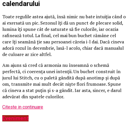
calendarului
Toate regulile astea ajută, însă nimic nu bate intuiția când o
ai exersată un pic. Sezonul îți dă un punct de plecare solid,
lumina îți spune cât de saturate să fie culorile, iar ocazia
rafinează totul. La final, cel mai bun buchet rămâne cel
care îți seamănă ție sau persoanei căreia i-l dai. Dacă cineva
adoră rozul în decembrie, lasă-l acolo, chiar dacă manualul
de culoare ar zice altfel.
Am ajuns să cred că armonia nu înseamnă o schemă
perfectă, ci coerența unei intenții. Un buchet construit în
jurul lui Stitch, cu o paletă gândită după anotimp și după
om, transmite mai mult decât niște flori frumoase. Spune
că cineva a stat puțin și s-a gândit. Iar asta, sincer, e darul
adevărat din spatele culorilor.
Citeste in continuare
Eveniment