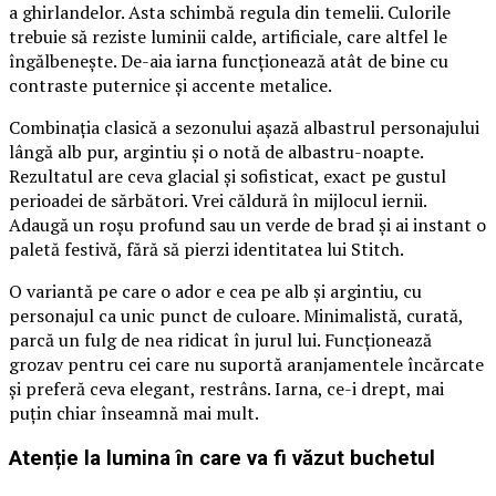
a ghirlandelor. Asta schimbă regula din temelii. Culorile
trebuie să reziste luminii calde, artificiale, care altfel le
îngălbenește. De-aia iarna funcționează atât de bine cu
contraste puternice și accente metalice.
Combinația clasică a sezonului așază albastrul personajului
lângă alb pur, argintiu și o notă de albastru-noapte.
Rezultatul are ceva glacial și sofisticat, exact pe gustul
perioadei de sărbători. Vrei căldură în mijlocul iernii.
Adaugă un roșu profund sau un verde de brad și ai instant o
paletă festivă, fără să pierzi identitatea lui Stitch.
O variantă pe care o ador e cea pe alb și argintiu, cu
personajul ca unic punct de culoare. Minimalistă, curată,
parcă un fulg de nea ridicat în jurul lui. Funcționează
grozav pentru cei care nu suportă aranjamentele încărcate
și preferă ceva elegant, restrâns. Iarna, ce-i drept, mai
puțin chiar înseamnă mai mult.
Atenție la lumina în care va fi văzut buchetul