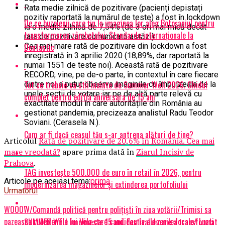
Rata medie zilnică de pozitivare (pacienți depistați
pozitiv raportată la numărul de teste) a fost în lockdown
De ce buzoienii care țin la imaginea lor aleg Botoșaniul pentru
la o medie zilnică de 7,54% (de 3 ori mai mică decât
transformarea zâmbetului: Standarde internaționale la
rata de pozitivare comunicată astăzi).
Dentastic
Cea mai mare rată de pozitivare din lockdown a fost
înregistrată în 3 aprilie 2020 (18,89%, dar raportată la
numai 1551 de teste noi). Această rată de pozitivare
RECORD, vine, pe de-o parte, în contextul în care fiecare
Tot ce trebuie sa stii inainte de Summer Well 2026. Ghidul
dintre noi a putut observa imaginile cu îmbulzeala de la
unele secții de votare iar pe de altă parte relevă cu
complet pentru editia aniversara de 15 ani
exactitate modul în care autoritățile din România au
gestionat pandemia, precizeaza analistul Radu Teodor
Soviani. (Cerasela N.).
Cum ar fi dacă ceasul tău s-ar antrena alături de tine?
Articolul
Rată de pozitivare de 20,6% în România. Cea mai
mare vreodată?
apare prima dată în
Ziarul Incisiv de
Prahova
.
TAG investește 500.000 de euro în retail în 2026, pentru
Articole pe aceiasi tema:
prima
modernizarea magazinelor și extinderea portofoliului
Urmatorul
WOOOW/Comandă politică pentru polițiști în ziua votării/Trimisi sa
pazeasca rubedeniile lui Vela care candidau la alegerile locale/ Luati
SUMMER WELL implineste 15 ani. Festivalul care a transformat