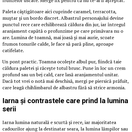
frunzelor uscate. Merge fix pentru că nu te-ai fi așteptat.
Paleta câștigătoare aici cuprinde caramel, terracotta,
muștar și un bordo discret. Albastrul personajului devine
punctul rece care echilibrează căldura din jur, iar întregul
aranjament capătă o profunzime pe care primăvara nu o
are. Lumina de toamnă, mai joasă și mai aurie, scoate
frumos tonurile calde, le face să pară pline, aproape
catifelate.
Un pont practic. Toamna ocolește albul pur, fiindcă taie
căldura paletei și răcește totul brusc. Pune în loc un crem
profund sau un bej cald, care lasă aranjamentul unitar.
Dacă tot vrei o notă mai deschisă, mergi pe piersică prăfuit,
care leagă chihlimbarul de albastru fără să strice armonia.
Iarna și contrastele care prind la lumina
serii
Iarna lumina naturală e scurtă și rece, iar majoritatea
cadourilor ajung la destinatar seara, la lumina lămpilor sau