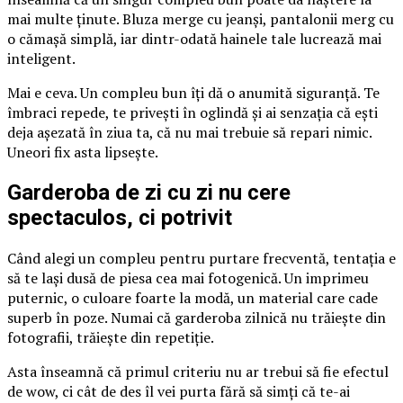
mai multe ținute. Bluza merge cu jeanși, pantalonii merg cu
o cămașă simplă, iar dintr-odată hainele tale lucrează mai
inteligent.
Mai e ceva. Un compleu bun îți dă o anumită siguranță. Te
îmbraci repede, te privești în oglindă și ai senzația că ești
deja așezată în ziua ta, că nu mai trebuie să repari nimic.
Uneori fix asta lipsește.
Garderoba de zi cu zi nu cere
spectaculos, ci potrivit
Când alegi un compleu pentru purtare frecventă, tentația e
să te lași dusă de piesa cea mai fotogenică. Un imprimeu
puternic, o culoare foarte la modă, un material care cade
superb în poze. Numai că garderoba zilnică nu trăiește din
fotografii, trăiește din repetiție.
Asta înseamnă că primul criteriu nu ar trebui să fie efectul
de wow, ci cât de des îl vei purta fără să simți că te-ai