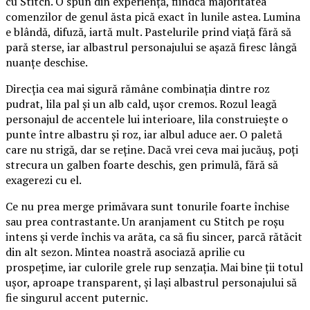
cu Stitch. O spun din experiență, fiindcă majoritatea
comenzilor de genul ăsta pică exact în lunile astea. Lumina
e blândă, difuză, iartă mult. Pastelurile prind viață fără să
pară sterse, iar albastrul personajului se așază firesc lângă
nuanțe deschise.
Direcția cea mai sigură rămâne combinația dintre roz
pudrat, lila pal și un alb cald, ușor cremos. Rozul leagă
personajul de accentele lui interioare, lila construiește o
punte între albastru și roz, iar albul aduce aer. O paletă
care nu strigă, dar se reține. Dacă vrei ceva mai jucăuș, poți
strecura un galben foarte deschis, gen primulă, fără să
exagerezi cu el.
Ce nu prea merge primăvara sunt tonurile foarte închise
sau prea contrastante. Un aranjament cu Stitch pe roșu
intens și verde închis va arăta, ca să fiu sincer, parcă rătăcit
din alt sezon. Mintea noastră asociază aprilie cu
prospețime, iar culorile grele rup senzația. Mai bine ții totul
ușor, aproape transparent, și lași albastrul personajului să
fie singurul accent puternic.