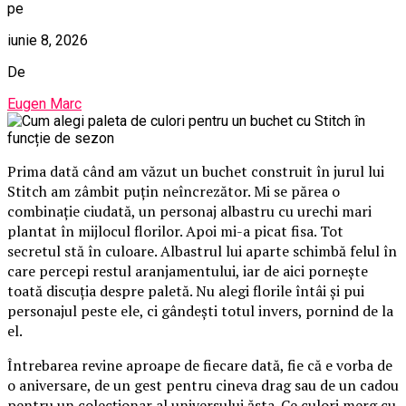
pe
iunie 8, 2026
De
Eugen Marc
Prima dată când am văzut un buchet construit în jurul lui
Stitch am zâmbit puțin neîncrezător. Mi se părea o
combinație ciudată, un personaj albastru cu urechi mari
plantat în mijlocul florilor. Apoi mi-a picat fisa. Tot
secretul stă în culoare. Albastrul lui aparte schimbă felul în
care percepi restul aranjamentului, iar de aici pornește
toată discuția despre paletă. Nu alegi florile întâi și pui
personajul peste ele, ci gândești totul invers, pornind de la
el.
Întrebarea revine aproape de fiecare dată, fie că e vorba de
o aniversare, de un gest pentru cineva drag sau de un cadou
pentru un colecționar al universului ăsta. Ce culori merg cu