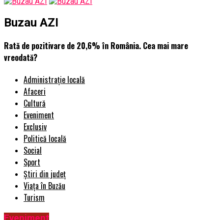
Buzau AZI
Rată de pozitivare de 20,6% în România. Cea mai mare
vreodată?
Administrație locală
Afaceri
Cultură
Eveniment
Exclusiv
Politică locală
Social
Sport
Știri din județ
Viața în Buzău
Turism
Eveniment