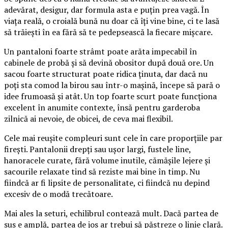
adevărat, desigur, dar formula asta e puțin prea vagă. În
viața reală, o croială bună nu doar că îți vine bine, ci te lasă
să trăiești în ea fără să te pedepsească la fiecare mișcare.
Un pantaloni foarte strâmt poate arăta impecabil în
cabinele de probă și să devină obositor după două ore. Un
sacou foarte structurat poate ridica ținuta, dar dacă nu
poți sta comod la birou sau într-o mașină, începe să pară o
idee frumoasă și atât. Un top foarte scurt poate funcționa
excelent în anumite contexte, însă pentru garderoba
zilnică ai nevoie, de obicei, de ceva mai flexibil.
Cele mai reușite compleuri sunt cele în care proporțiile par
firești. Pantalonii drepți sau ușor largi, fustele line,
hanoracele curate, fără volume inutile, cămășile lejere și
sacourile relaxate tind să reziste mai bine în timp. Nu
fiindcă ar fi lipsite de personalitate, ci fiindcă nu depind
excesiv de o modă trecătoare.
Mai ales la seturi, echilibrul contează mult. Dacă partea de
sus e amplă, partea de jos ar trebui să păstreze o linie clară.