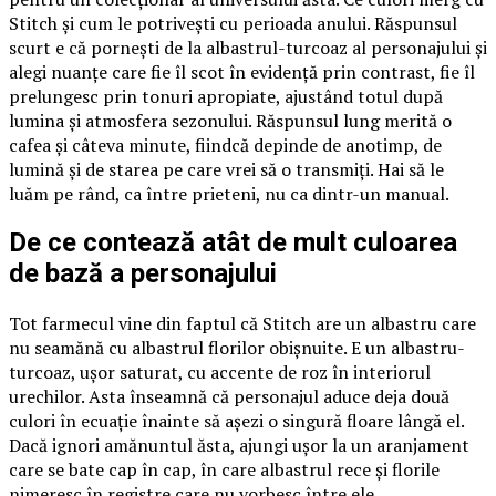
Stitch și cum le potrivești cu perioada anului. Răspunsul
scurt e că pornești de la albastrul-turcoaz al personajului și
alegi nuanțe care fie îl scot în evidență prin contrast, fie îl
prelungesc prin tonuri apropiate, ajustând totul după
lumina și atmosfera sezonului. Răspunsul lung merită o
cafea și câteva minute, fiindcă depinde de anotimp, de
lumină și de starea pe care vrei să o transmiți. Hai să le
luăm pe rând, ca între prieteni, nu ca dintr-un manual.
De ce contează atât de mult culoarea
de bază a personajului
Tot farmecul vine din faptul că Stitch are un albastru care
nu seamănă cu albastrul florilor obișnuite. E un albastru-
turcoaz, ușor saturat, cu accente de roz în interiorul
urechilor. Asta înseamnă că personajul aduce deja două
culori în ecuație înainte să așezi o singură floare lângă el.
Dacă ignori amănuntul ăsta, ajungi ușor la un aranjament
care se bate cap în cap, în care albastrul rece și florile
nimeresc în registre care nu vorbesc între ele.