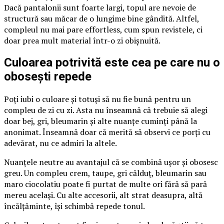
Dacă pantalonii sunt foarte largi, topul are nevoie de
structură sau măcar de o lungime bine gândită. Altfel,
compleul nu mai pare effortless, cum spun revistele, ci
doar prea mult material într-o zi obișnuită.
Culoarea potrivită este cea pe care nu o
obosești repede
Poți iubi o culoare și totuși să nu fie bună pentru un
compleu de zi cu zi. Asta nu înseamnă că trebuie să alegi
doar bej, gri, bleumarin și alte nuanțe cuminți până la
anonimat. Înseamnă doar că merită să observi ce porți cu
adevărat, nu ce admiri la altele.
Nuanțele neutre au avantajul că se combină ușor și obosesc
greu. Un compleu crem, taupe, gri călduț, bleumarin sau
maro ciocolatiu poate fi purtat de multe ori fără să pară
mereu același. Cu alte accesorii, alt strat deasupra, altă
încălțăminte, își schimbă repede tonul.