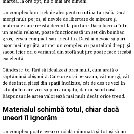
marțea, la ora opt, nu o mai are nimeni.
Un compleu bun trebuie ales pentru rutina ta reală. Dacă
mergi mult pe jos, ai nevoie de libertate de mișcare și
materiale care rezistă decent la purtare. Dacă lucrezi într-
un mediu relaxat, poate funcționează un set din bumbac
gros, jerseu compact sau tricot fin. Dacă ai nevoie să pari
ușor mai îngrijită, atunci un compleu cu pantaloni drepți și
sacou lejer ori o variantă din stofă subțire poate face treabă
excelentă.
Gândește-te, fără să idealizezi prea mult, cum arată o
săptămână obișnuită. Câte ore stai pe scaun, cât mergi, cât
de des intri și ieși din spații încălzite, cât de des te vezi în
situații în care vrei să pari aranjată, dar nu scorțoasă.
Răspunsurile astea valorează mai mult decât orice trend.
Materialul schimbă totul, chiar dacă
uneori îl ignorăm
Un compleu poate avea o croială minunată și totuși să nu