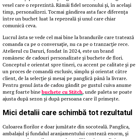
vesel care o reprezintă. Rămâi fidel sezonului și, în același
timp, personalizezi. Tocmai gândirea asta face diferența
între un buchet luat la repezeală și unul care chiar
comunică ceva.
Lucrul ăsta se vede cel mai bine la brandurile care tratează
comanda ca pe o conversație, nu ca pe o tranzacție rece.
Atelierul cu Daruri, fondat în 2024, este un brand
românesc de cadouri personalizate și buchete de flori.
Conceptul e orientat spre tineri, cu accent pe calitate și pe
un proces de comandă exclusiv, simplu și orientat către
client, de la selecție și mesaj pe panglică până la livrare.
Pentru genul ăsta de cadou gândit pe gustul cuiva anume
merg foarte bine
buchete cu Stitch
, unde paleta se poate
ajusta după sezon și după persoana care îl primește.
Mici detalii care schimbă tot rezultatul
Culoarea florilor e doar jumătate din socoteală. Panglica,
ambalajul și fundalul aranjamentului contează enorm, și