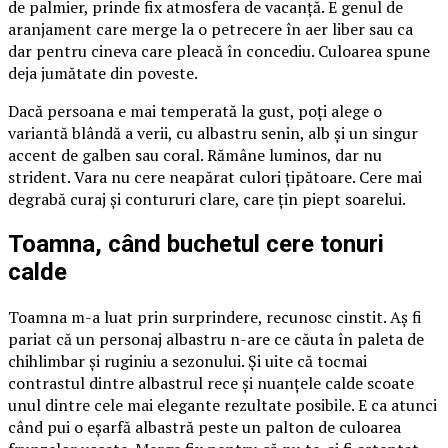
de palmier, prinde fix atmosfera de vacanță. E genul de
aranjament care merge la o petrecere în aer liber sau ca
dar pentru cineva care pleacă în concediu. Culoarea spune
deja jumătate din poveste.
Dacă persoana e mai temperată la gust, poți alege o
variantă blândă a verii, cu albastru senin, alb și un singur
accent de galben sau coral. Rămâne luminos, dar nu
strident. Vara nu cere neapărat culori țipătoare. Cere mai
degrabă curaj și contururi clare, care țin piept soarelui.
Toamna, când buchetul cere tonuri
calde
Toamna m-a luat prin surprindere, recunosc cinstit. Aș fi
pariat că un personaj albastru n-are ce căuta în paleta de
chihlimbar și ruginiu a sezonului. Și uite că tocmai
contrastul dintre albastrul rece și nuanțele calde scoate
unul dintre cele mai elegante rezultate posibile. E ca atunci
când pui o eșarfă albastră peste un palton de culoarea