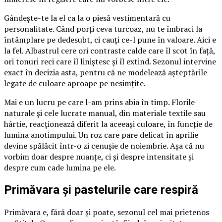
Gândește-te la el ca la o piesă vestimentară cu
personalitate. Când porți ceva turcoaz, nu te îmbraci la
întâmplare pe dedesubt, ci cauți ce-l pune în valoare. Aici e
la fel. Albastrul cere ori contraste calde care îl scot în față,
ori tonuri reci care îl liniștesc și îl extind. Sezonul intervine
exact în decizia asta, pentru că ne modelează așteptările
legate de culoare aproape pe nesimțite.
Mai e un lucru pe care l-am prins abia în timp. Florile
naturale și cele lucrate manual, din materiale textile sau
hârtie, reacționează diferit la aceeași culoare, în funcție de
lumina anotimpului. Un roz care pare delicat în aprilie
devine spălăcit într-o zi cenușie de noiembrie. Așa că nu
vorbim doar despre nuanțe, ci și despre intensitate și
despre cum cade lumina pe ele.
Primăvara și pastelurile care respiră
Primăvara e, fără doar și poate, sezonul cel mai prietenos