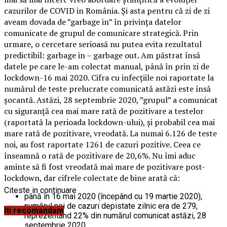
cazurilor de COVID in România. Și asta pentru că zi de zi
aveam dovada de ”garbage in” în privința datelor
comunicate de grupul de comunicare strategică. Prin
urmare, o cercetare serioasă nu putea evita rezultatul
predictibil: garbage in – garbage out. Am păstrat însă
datele pe care le-am colectat manual, până în prin zi de
lockdown-16 mai 2020. Cifra cu infecțiile noi raportate la
numărul de teste prelucrate comunicată astăzi este însă
șocantă. Astăzi, 28 septembrie 2020, ”grupul” a comunicat
cu siguranță cea mai mare rată de pozitivare a testelor
(raportată la perioada lockdown-ului), și probabil cea mai
mare rată de pozitivare, vreodată. La numai 6.126 de teste
noi, au fost raportate 1261 de cazuri pozitive. Ceea ce
înseamnă o rată de pozitivare de 20,6%. Nu îmi aduc
aminte să fi fost vreodată mai mare de pozitivare post-
lockdown, dar cifrele colectate de bine arată că:
Citeste in continuare
până în 16 mai 2020 (începând cu 19 martie 2020),
numărul noi de cazuri depistate zilnic era de 279,
Iti recomandam
reprezentând 22% din numărul comunicat astăzi, 28
septembrie 2020.