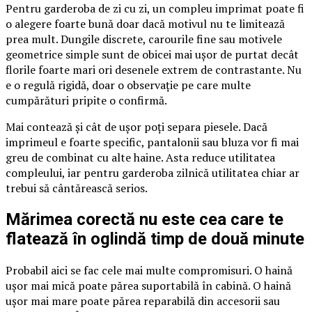
Pentru garderoba de zi cu zi, un compleu imprimat poate fi
o alegere foarte bună doar dacă motivul nu te limitează
prea mult. Dungile discrete, carourile fine sau motivele
geometrice simple sunt de obicei mai ușor de purtat decât
florile foarte mari ori desenele extrem de contrastante. Nu
e o regulă rigidă, doar o observație pe care multe
cumpărături pripite o confirmă.
Mai contează și cât de ușor poți separa piesele. Dacă
imprimeul e foarte specific, pantalonii sau bluza vor fi mai
greu de combinat cu alte haine. Asta reduce utilitatea
compleului, iar pentru garderoba zilnică utilitatea chiar ar
trebui să cântărească serios.
Mărimea corectă nu este cea care te
flatează în oglindă timp de două minute
Probabil aici se fac cele mai multe compromisuri. O haină
ușor mai mică poate părea suportabilă în cabină. O haină
ușor mai mare poate părea reparabilă din accesorii sau