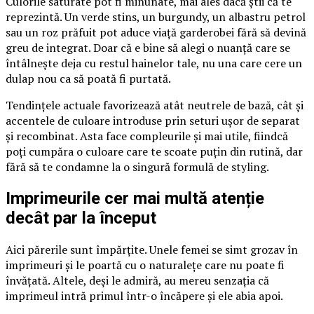
Culorile saturate pot fi minunate, mai ales dacă știi că te
reprezintă. Un verde stins, un burgundy, un albastru petrol
sau un roz prăfuit pot aduce viață garderobei fără să devină
greu de integrat. Doar că e bine să alegi o nuanță care se
întâlnește deja cu restul hainelor tale, nu una care cere un
dulap nou ca să poată fi purtată.
Tendințele actuale favorizează atât neutrele de bază, cât și
accentele de culoare introduse prin seturi ușor de separat
și recombinat. Asta face compleurile și mai utile, fiindcă
poți cumpăra o culoare care te scoate puțin din rutină, dar
fără să te condamne la o singură formulă de styling.
Imprimeurile cer mai multă atenție
decât par la început
Aici părerile sunt împărțite. Unele femei se simt grozav în
imprimeuri și le poartă cu o naturalețe care nu poate fi
învățată. Altele, deși le admiră, au mereu senzația că
imprimeul intră primul într-o încăpere și ele abia apoi.