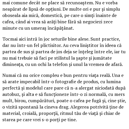
mai comune decât ne place să recunoaștem. Nu e vorba
neapărat de lipsă de opțiuni. De multe ori e pur și simplu
oboseala aia mică, domestică, pe care o simți înainte de
cafea, când ai vrea să arăți bine fără să negociezi zece
minute cu un umeraș încăpățânat.
Tocmai aici intră în joc seturile bine alese. Sunt practice,
dar nu într-un fel plictisitor. Au ceva liniștitor în ideea că
partea de sus și partea de jos deja se înțeleg între ele, iar tu
nu mai trebuie să faci pe stilistul la șapte și jumătate
dimineața, cu un ochi la telefon și unul la vremea de afară.
Numai că nu orice compleu e bun pentru viața reală. Una e
să arate impecabil într-o fotografie de produs, cu lumina
perfectă și modelul care pare că n-a alergat niciodată după
autobuz, și alta e să funcționeze într-o zi normală, cu mers
mult, birou, cumpărături, poate o cafea pe fugă și, cine știe,
o vizită spontană la cineva drag. Alegerea potrivită ține de
material, croială, proporții, ritmul tău de viață și chiar de
starea pe care vrei s-o porți pe tine.