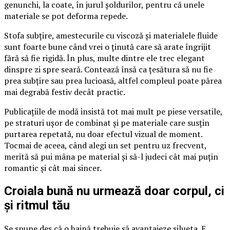
genunchi, la coate, în jurul șoldurilor, pentru că unele
materiale se pot deforma repede.
Stofa subțire, amestecurile cu viscoză și materialele fluide
sunt foarte bune când vrei o ținută care să arate îngrijit
fără să fie rigidă. În plus, multe dintre ele trec elegant
dinspre zi spre seară. Contează însă ca țesătura să nu fie
prea subțire sau prea lucioasă, altfel compleul poate părea
mai degrabă festiv decât practic.
Publicațiile de modă insistă tot mai mult pe piese versatile,
pe straturi ușor de combinat și pe materiale care susțin
purtarea repetată, nu doar efectul vizual de moment.
Tocmai de aceea, când alegi un set pentru uz frecvent,
merită să pui mâna pe material și să-l judeci cât mai puțin
romantic și cât mai sincer.
Croiala bună nu urmează doar corpul, ci
și ritmul tău
Se spune des că o haină trebuie să avantajeze silueta. E