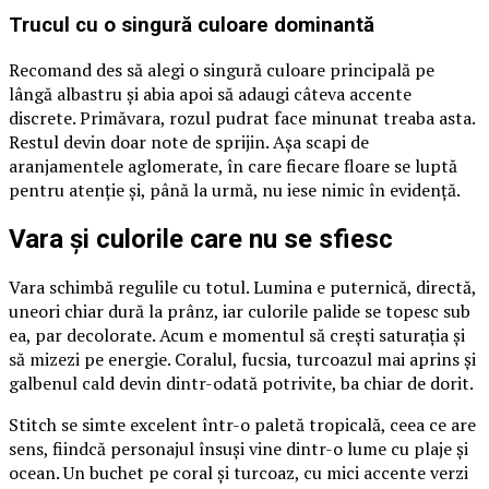
Trucul cu o singură culoare dominantă
Recomand des să alegi o singură culoare principală pe
lângă albastru și abia apoi să adaugi câteva accente
discrete. Primăvara, rozul pudrat face minunat treaba asta.
Restul devin doar note de sprijin. Așa scapi de
aranjamentele aglomerate, în care fiecare floare se luptă
pentru atenție și, până la urmă, nu iese nimic în evidență.
Vara și culorile care nu se sfiesc
Vara schimbă regulile cu totul. Lumina e puternică, directă,
uneori chiar dură la prânz, iar culorile palide se topesc sub
ea, par decolorate. Acum e momentul să crești saturația și
să mizezi pe energie. Coralul, fucsia, turcoazul mai aprins și
galbenul cald devin dintr-odată potrivite, ba chiar de dorit.
Stitch se simte excelent într-o paletă tropicală, ceea ce are
sens, fiindcă personajul însuși vine dintr-o lume cu plaje și
ocean. Un buchet pe coral și turcoaz, cu mici accente verzi