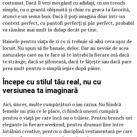
costumat. Dacă îl vezi mergând cu adidași, cu un trench
simplu, cu o geantă obișnuită și chiar cu geaca ta favorită,
atunci e un semn bun. Dacă îl poți imagina doar într-un
context perfect, cu pantofi perfecți și păr perfect, probabil
va rămâne mai mult în dulap decât pe tine.
Hainele pentru viața de zi cu zi trebuie să aibă ceva ușor de
locuit. Nu spun să fie banale, deloc. Dar au nevoie de acea
naturalețe care nu te face să te întrebi la fiecare oră dacă
te strânge, dacă se șifonează, dacă te lățește sau dacă pare
prea mult pentru o simplă ieșire după pâine.
Începe cu stilul tău real, nu cu
versiunea ta imaginară
Aici, sincer, multe cumpărături o iau razna. Nu fiindcă
femeile nu știu ce le place, ci fiindcă uneori cumpără
pentru o viață pe care încă nu o trăiesc. Pentru brunch-uri
elegante în fiecare weekend, pentru drumuri line între
întâlniri creative, pentru o disciplină vestimentară pe care