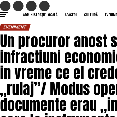
ADMINISTRAȚIE LOCALĂ
AFACERI
CULTURĂ
EVENIM
EVENIMENT
Un procuror anost si
infractiuni economi
in vreme ce el crede
„rulaj”/ Modus ope
documente erau „in