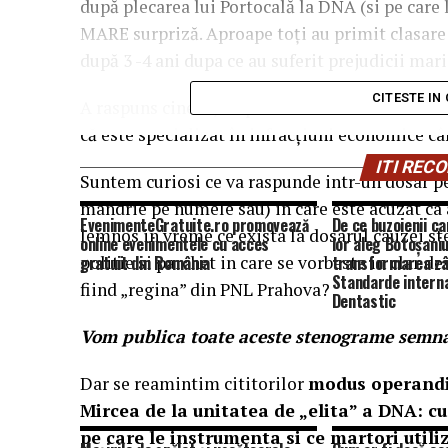
după plecarea lui Portocală la DNA (si pe care l
MARE surpriză. Aproape toți au primit clasare 
după 3 -4 ani dupa ce au suferit prejudicii mar
CITESTE IN
A raspuns cineva, răspunde cineva? L-a întrebat
că este specializat în infracțiuni economice cân
ITI RE
Suntem curiosi ce va raspunde intr-un dosar pen
mandrie pe numele sau) in care este acuzat ca a
EvenimenteGratuite.ro promovează
De ce buzoienii ca
lemnos in vreme ce exista la dosarul cauzei st
online evenimentele cu acces
lor aleg Botoșani
politie si parchet in care se vorbeste in clar d
gratuit din România
transformarea zâ
Standarde interna
fiind „regina” din PNL Prahova?
Dentastic
Vom publica toate aceste stenograme semnat
Dar se reamintim cititorilor
modus operandi 
Mircea de la unitatea de „elita” a DNA: c
pe care le instrumenta si ce martori utili