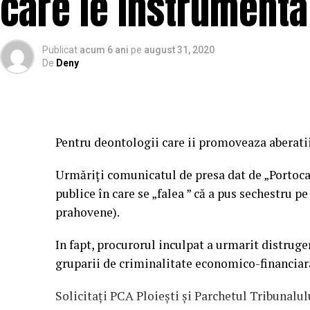
care le instrumenta 
Publicat
acum 6 ani
pe
august 31, 2020
De
Deny
Pentru deontologii care ii promoveaza aberati
Urmăriți comunicatul de presa dat de „Portocală
publice în care se „falea ” că a pus sechestru p
prahovene).
In fapt, procurorul inculpat a urmarit distrug
gruparii de criminalitate economico-financiara
Solicitați PCA Ploiești și Parchetul Tribunalul