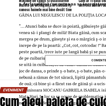
Mașinile de spălat și uscătoarele
Cum ar fi dacă ce
a declaratiilor (nu putea sa sa inregistrez
bazate pe inteligență artificială îți
antrena alături de
cunosc hainele mai bine decât tine
GĂINA LUI NEGULESCU DE LA POLIŢIA LOC
“… Atunci baba se duce in poiată, găbuieşte găin
venea să-i plangi de milă! Biata găină, cum sc
mergea pe drum, găseşte şi ea o mărgică ş-o in
incepe de pe la poartă: „Cot, cot, cotcodac !” B
peste poartă, trece iute pe langă babă şi se pun
de pe cuibariu, cotcodocind. Baba atunci se duce
COMENTE
se uită in cuibariu, ce să vadă? Găina se ouase
joc de dansa, o prinde ş-o bate, ş-o bate, păn-o
nebună a rămas de tot săracă, lipită pămantului
de ouă; că bine şi-a făcut ras de găină şi-a uci
Domnisoara MOCANU GABRIELA ISABELA isi des
EVENIMENT
Cum alegi paleta de cul
Mata Hari. In loc sa se ocupe de problematica ju
nerezolvata de cand a fost angajata pe acolo (f