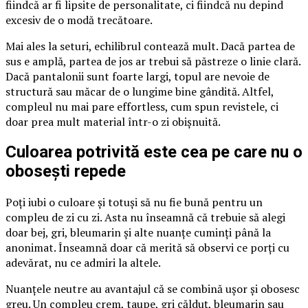
fiindcă ar fi lipsite de personalitate, ci fiindcă nu depind
excesiv de o modă trecătoare.
Mai ales la seturi, echilibrul contează mult. Dacă partea de
sus e amplă, partea de jos ar trebui să păstreze o linie clară.
Dacă pantalonii sunt foarte largi, topul are nevoie de
structură sau măcar de o lungime bine gândită. Altfel,
compleul nu mai pare effortless, cum spun revistele, ci
doar prea mult material într-o zi obișnuită.
Culoarea potrivită este cea pe care nu o
obosești repede
Poți iubi o culoare și totuși să nu fie bună pentru un
compleu de zi cu zi. Asta nu înseamnă că trebuie să alegi
doar bej, gri, bleumarin și alte nuanțe cuminți până la
anonimat. Înseamnă doar că merită să observi ce porți cu
adevărat, nu ce admiri la altele.
Nuanțele neutre au avantajul că se combină ușor și obosesc
greu. Un compleu crem, taupe, gri călduț, bleumarin sau