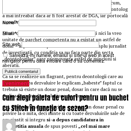
organele competente, acesta a declarat că nu avea cum,
pentru ca ar fi fost arestat imediat. Moderatorul deontolog
a mai intreabat daca ar fi fost arestat de DGA, iar portocală
a confirmat: „Da”.
Nume
*
Minte cu nerusinare, pentru că nici la DGA și nici la vreo
Email
*
unitate de parchet competenta nu a existat un astfel de
Site web
dosar – aspecte care pot fi verificate de un simplu jurnalist
de investigatii, cu conditia sa nu faca parte din secta
Salvează-mi numele, emailul și site-ul web în acest
„deontologilor” care promoveaza astfel de minciuni si
navigator pentru data viitoare când o să comentez.
aberatii.
Ca sa se realizeze un flagrant, pentru deontologii care au
realizat marea dezvaluire le explicam „babeste” faptul ca
Eveniment
trebuia să existe un dosar penal, dosar în care dacă nu se
Cum alegi paleta de culori pentru un buchet
realiza flagrantul se solutiona cu clasare.
cu Stitch în funcție de sezon?
Ori, el nu are așa ceva, deci nu a existat un dosar penal cu
privire la o mita, deci minte si cu toate dezvaluirile sale de
om cinstit si integru
si-a depus candidatura in
competitia anuala
de spus povesti
„cel mai mare