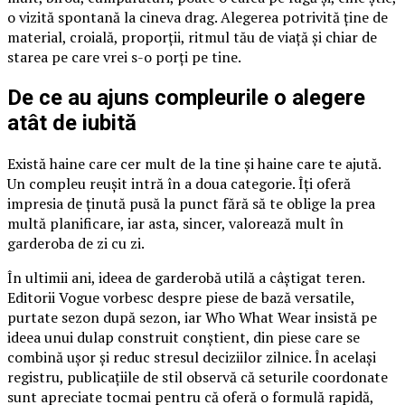
o vizită spontană la cineva drag. Alegerea potrivită ține de
material, croială, proporții, ritmul tău de viață și chiar de
starea pe care vrei s-o porți pe tine.
De ce au ajuns compleurile o alegere
atât de iubită
Există haine care cer mult de la tine și haine care te ajută.
Un compleu reușit intră în a doua categorie. Îți oferă
impresia de ținută pusă la punct fără să te oblige la prea
multă planificare, iar asta, sincer, valorează mult în
garderoba de zi cu zi.
În ultimii ani, ideea de garderobă utilă a câștigat teren.
Editorii Vogue vorbesc despre piese de bază versatile,
purtate sezon după sezon, iar Who What Wear insistă pe
ideea unui dulap construit conștient, din piese care se
combină ușor și reduc stresul deciziilor zilnice. În același
registru, publicațiile de stil observă că seturile coordonate
sunt apreciate tocmai pentru că oferă o formulă rapidă,