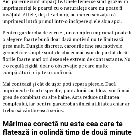
Aici părerile sunt împărțite. Unele femei se simt grozav în
imprimeuri și le poartă cu o naturalețe care nu poate fi
învățată. Altele, deși le admiră, au mereu senzația că
imprimeul intră primul într-o încăpere și ele abia apoi.
Pentru garderoba de zi cu zi, un compleu imprimat poate fi
o alegere foarte bună doar dacă motivul nu te limitează
prea mult. Dungile discrete, carourile fine sau motivele
geometrice simple sunt de obicei mai ușor de purtat decât
florile foarte mari ori desenele extrem de contrastante. Nu
e o regulă rigidă, doar o observație pe care multe
cumpărături pripite o confirmă.
Mai contează și cât de ușor poți separa piesele. Dacă
imprimeul e foarte specific, pantalonii sau bluza vor fi mai
greu de combinat cu alte haine. Asta reduce utilitatea
compleului, iar pentru garderoba zilnică utilitatea chiar ar
trebui să cântărească serios.
Mărimea corectă nu este cea care te
flatează în oglindă timp de două minute