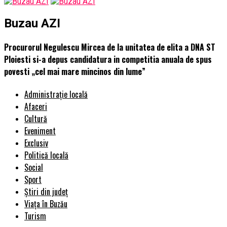
Buzau AZI
Procurorul Negulescu Mircea de la unitatea de elita a DNA ST
Ploiesti si-a depus candidatura in competitia anuala de spus
povesti „cel mai mare mincinos din lume”
Administrație locală
Afaceri
Cultură
Eveniment
Exclusiv
Politică locală
Social
Sport
Știri din județ
Viața în Buzău
Turism