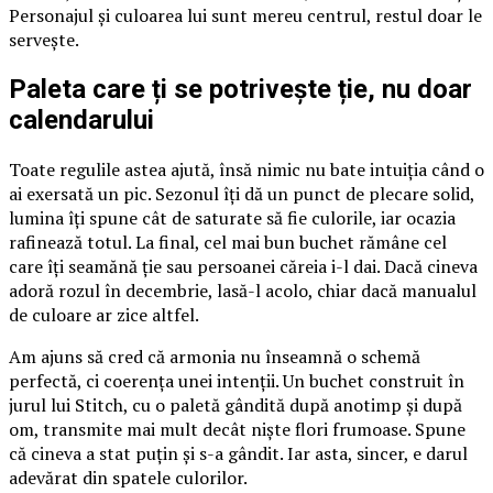
Personajul și culoarea lui sunt mereu centrul, restul doar le
servește.
Paleta care ți se potrivește ție, nu doar
calendarului
Toate regulile astea ajută, însă nimic nu bate intuiția când o
ai exersată un pic. Sezonul îți dă un punct de plecare solid,
lumina îți spune cât de saturate să fie culorile, iar ocazia
rafinează totul. La final, cel mai bun buchet rămâne cel
care îți seamănă ție sau persoanei căreia i-l dai. Dacă cineva
adoră rozul în decembrie, lasă-l acolo, chiar dacă manualul
de culoare ar zice altfel.
Am ajuns să cred că armonia nu înseamnă o schemă
perfectă, ci coerența unei intenții. Un buchet construit în
jurul lui Stitch, cu o paletă gândită după anotimp și după
om, transmite mai mult decât niște flori frumoase. Spune
că cineva a stat puțin și s-a gândit. Iar asta, sincer, e darul
adevărat din spatele culorilor.