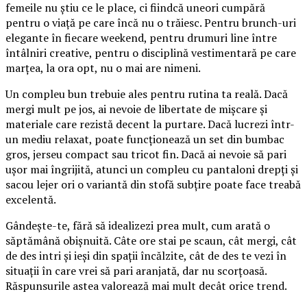
femeile nu știu ce le place, ci fiindcă uneori cumpără
pentru o viață pe care încă nu o trăiesc. Pentru brunch-uri
elegante în fiecare weekend, pentru drumuri line între
întâlniri creative, pentru o disciplină vestimentară pe care
marțea, la ora opt, nu o mai are nimeni.
Un compleu bun trebuie ales pentru rutina ta reală. Dacă
mergi mult pe jos, ai nevoie de libertate de mișcare și
materiale care rezistă decent la purtare. Dacă lucrezi într-
un mediu relaxat, poate funcționează un set din bumbac
gros, jerseu compact sau tricot fin. Dacă ai nevoie să pari
ușor mai îngrijită, atunci un compleu cu pantaloni drepți și
sacou lejer ori o variantă din stofă subțire poate face treabă
excelentă.
Gândește-te, fără să idealizezi prea mult, cum arată o
săptămână obișnuită. Câte ore stai pe scaun, cât mergi, cât
de des intri și ieși din spații încălzite, cât de des te vezi în
situații în care vrei să pari aranjată, dar nu scorțoasă.
Răspunsurile astea valorează mai mult decât orice trend.