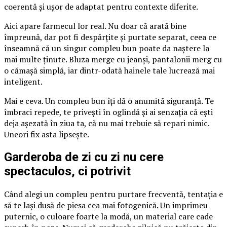
coerentă și ușor de adaptat pentru contexte diferite.
Aici apare farmecul lor real. Nu doar că arată bine
împreună, dar pot fi despărțite și purtate separat, ceea ce
înseamnă că un singur compleu bun poate da naștere la
mai multe ținute. Bluza merge cu jeanși, pantalonii merg cu
o cămașă simplă, iar dintr-odată hainele tale lucrează mai
inteligent.
Mai e ceva. Un compleu bun îți dă o anumită siguranță. Te
îmbraci repede, te privești în oglindă și ai senzația că ești
deja așezată în ziua ta, că nu mai trebuie să repari nimic.
Uneori fix asta lipsește.
Garderoba de zi cu zi nu cere
spectaculos, ci potrivit
Când alegi un compleu pentru purtare frecventă, tentația e
să te lași dusă de piesa cea mai fotogenică. Un imprimeu
puternic, o culoare foarte la modă, un material care cade