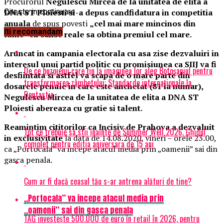
Procurorul
Negulescu Mircea de la unitatea de elita a
DNA ST Ploiesti si-a depus candfidatura in competitia
Citeste in continuare
anuala
de spus povesti
„cel mai mare mincinos din
Iti recomandam
lume” cu sanse reale sa obtina premiul cel mare.
Aruncat in campania electorala cu asa zise dezvaluiri in
interesul unui partid politic cu promisiunea ca SIIJ va fi
De ce buzoienii care țin la imaginea lor aleg Botoșaniul pentru
desfiintata si astfel va scapa de o mare parte din
transformarea zâmbetului: Standarde internaționale la
dosarele penale in care este anchetat (81 la numar),
Dentastic
Negulescu Mircea de la unitatea de elita a DNA ST
Ploiesti abereaza cu gratie si talent.
Reamintim cititorilor ca Incisiv de Prahova a dezvaluit
Tot ce trebuie sa stii inainte de Summer Well 2026. Ghidul
in exclusivitate
la data de 14.08.2020, vineri – orele 23.00,
complet pentru editia aniversara de 15 ani
ca „Portocala” va incepe atacul media prin „oamenii” sai din
gasca penala.
Cum ar fi dacă ceasul tău s-ar antrena alături de tine?
„Portocala” va incepe atacul media prin
„oamenii” sai din gasca penala
TAG investește 500.000 de euro în retail în 2026, pentru