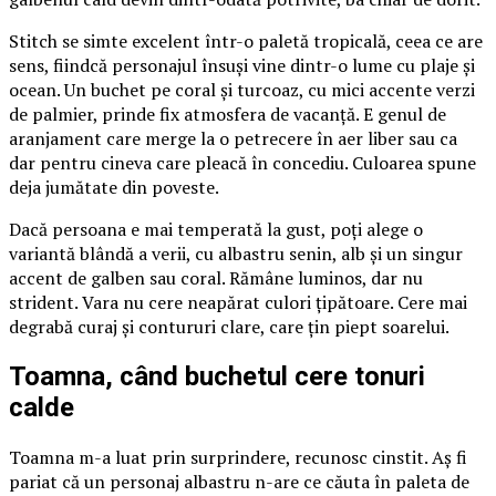
Stitch se simte excelent într-o paletă tropicală, ceea ce are
sens, fiindcă personajul însuși vine dintr-o lume cu plaje și
ocean. Un buchet pe coral și turcoaz, cu mici accente verzi
de palmier, prinde fix atmosfera de vacanță. E genul de
aranjament care merge la o petrecere în aer liber sau ca
dar pentru cineva care pleacă în concediu. Culoarea spune
deja jumătate din poveste.
Dacă persoana e mai temperată la gust, poți alege o
variantă blândă a verii, cu albastru senin, alb și un singur
accent de galben sau coral. Rămâne luminos, dar nu
strident. Vara nu cere neapărat culori țipătoare. Cere mai
degrabă curaj și contururi clare, care țin piept soarelui.
Toamna, când buchetul cere tonuri
calde
Toamna m-a luat prin surprindere, recunosc cinstit. Aș fi
pariat că un personaj albastru n-are ce căuta în paleta de