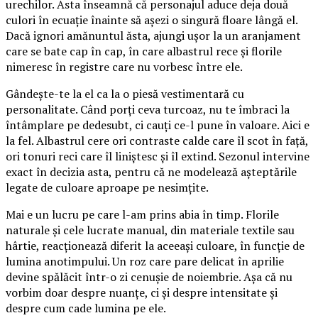
urechilor. Asta înseamnă că personajul aduce deja două
culori în ecuație înainte să așezi o singură floare lângă el.
Dacă ignori amănuntul ăsta, ajungi ușor la un aranjament
care se bate cap în cap, în care albastrul rece și florile
nimeresc în registre care nu vorbesc între ele.
Gândește-te la el ca la o piesă vestimentară cu
personalitate. Când porți ceva turcoaz, nu te îmbraci la
întâmplare pe dedesubt, ci cauți ce-l pune în valoare. Aici e
la fel. Albastrul cere ori contraste calde care îl scot în față,
ori tonuri reci care îl liniștesc și îl extind. Sezonul intervine
exact în decizia asta, pentru că ne modelează așteptările
legate de culoare aproape pe nesimțite.
Mai e un lucru pe care l-am prins abia în timp. Florile
naturale și cele lucrate manual, din materiale textile sau
hârtie, reacționează diferit la aceeași culoare, în funcție de
lumina anotimpului. Un roz care pare delicat în aprilie
devine spălăcit într-o zi cenușie de noiembrie. Așa că nu
vorbim doar despre nuanțe, ci și despre intensitate și
despre cum cade lumina pe ele.