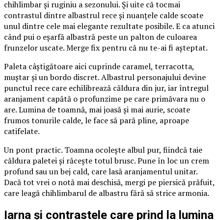
chihlimbar și ruginiu a sezonului. Și uite că tocmai
contrastul dintre albastrul rece și nuanțele calde scoate
unul dintre cele mai elegante rezultate posibile. E ca atunci
când pui o eșarfă albastră peste un palton de culoarea
frunzelor uscate. Merge fix pentru că nu te-ai fi așteptat.
Paleta câștigătoare aici cuprinde caramel, terracotta,
muștar și un bordo discret. Albastrul personajului devine
punctul rece care echilibrează căldura din jur, iar întregul
aranjament capătă o profunzime pe care primăvara nu o
are. Lumina de toamnă, mai joasă și mai aurie, scoate
frumos tonurile calde, le face să pară pline, aproape
catifelate.
Un pont practic. Toamna ocolește albul pur, fiindcă taie
căldura paletei și răcește totul brusc. Pune în loc un crem
profund sau un bej cald, care lasă aranjamentul unitar.
Dacă tot vrei o notă mai deschisă, mergi pe piersică prăfuit,
care leagă chihlimbarul de albastru fără să strice armonia.
Iarna și contrastele care prind la lumina