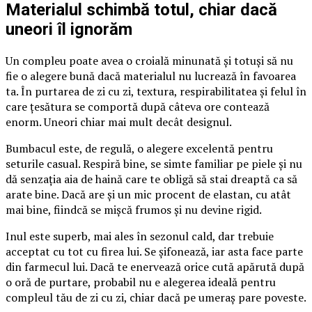
Materialul schimbă totul, chiar dacă
uneori îl ignorăm
Un compleu poate avea o croială minunată și totuși să nu
fie o alegere bună dacă materialul nu lucrează în favoarea
ta. În purtarea de zi cu zi, textura, respirabilitatea și felul în
care țesătura se comportă după câteva ore contează
enorm. Uneori chiar mai mult decât designul.
Bumbacul este, de regulă, o alegere excelentă pentru
seturile casual. Respiră bine, se simte familiar pe piele și nu
dă senzația aia de haină care te obligă să stai dreaptă ca să
arate bine. Dacă are și un mic procent de elastan, cu atât
mai bine, fiindcă se mișcă frumos și nu devine rigid.
Inul este superb, mai ales în sezonul cald, dar trebuie
acceptat cu tot cu firea lui. Se șifonează, iar asta face parte
din farmecul lui. Dacă te enervează orice cută apărută după
o oră de purtare, probabil nu e alegerea ideală pentru
compleul tău de zi cu zi, chiar dacă pe umeraș pare poveste.