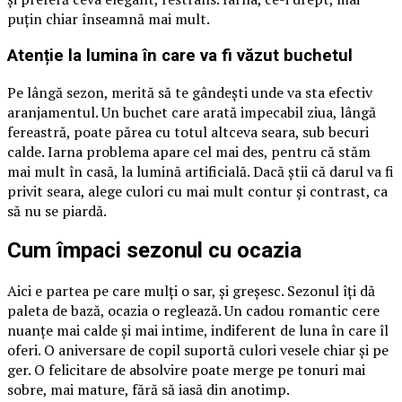
puțin chiar înseamnă mai mult.
Atenție la lumina în care va fi văzut buchetul
Pe lângă sezon, merită să te gândești unde va sta efectiv
aranjamentul. Un buchet care arată impecabil ziua, lângă
fereastră, poate părea cu totul altceva seara, sub becuri
calde. Iarna problema apare cel mai des, pentru că stăm
mai mult în casă, la lumină artificială. Dacă știi că darul va fi
privit seara, alege culori cu mai mult contur și contrast, ca
să nu se piardă.
Cum împaci sezonul cu ocazia
Aici e partea pe care mulți o sar, și greșesc. Sezonul îți dă
paleta de bază, ocazia o reglează. Un cadou romantic cere
nuanțe mai calde și mai intime, indiferent de luna în care îl
oferi. O aniversare de copil suportă culori vesele chiar și pe
ger. O felicitare de absolvire poate merge pe tonuri mai
sobre, mai mature, fără să iasă din anotimp.