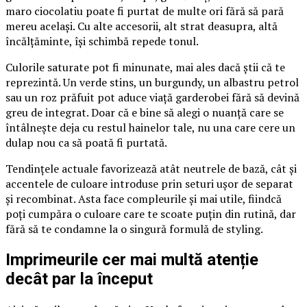
maro ciocolatiu poate fi purtat de multe ori fără să pară
mereu același. Cu alte accesorii, alt strat deasupra, altă
încălțăminte, își schimbă repede tonul.
Culorile saturate pot fi minunate, mai ales dacă știi că te
reprezintă. Un verde stins, un burgundy, un albastru petrol
sau un roz prăfuit pot aduce viață garderobei fără să devină
greu de integrat. Doar că e bine să alegi o nuanță care se
întâlnește deja cu restul hainelor tale, nu una care cere un
dulap nou ca să poată fi purtată.
Tendințele actuale favorizează atât neutrele de bază, cât și
accentele de culoare introduse prin seturi ușor de separat
și recombinat. Asta face compleurile și mai utile, fiindcă
poți cumpăra o culoare care te scoate puțin din rutină, dar
fără să te condamne la o singură formulă de styling.
Imprimeurile cer mai multă atenție
decât par la început