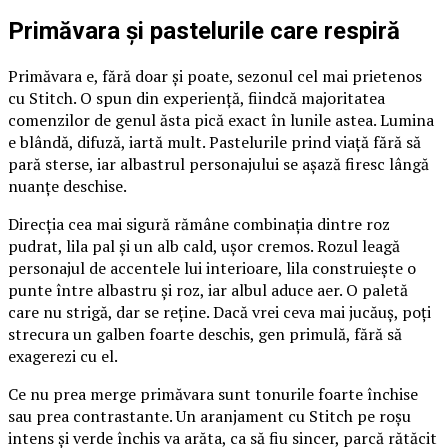
Primăvara și pastelurile care respiră
Primăvara e, fără doar și poate, sezonul cel mai prietenos
cu Stitch. O spun din experiență, fiindcă majoritatea
comenzilor de genul ăsta pică exact în lunile astea. Lumina
e blândă, difuză, iartă mult. Pastelurile prind viață fără să
pară sterse, iar albastrul personajului se așază firesc lângă
nuanțe deschise.
Direcția cea mai sigură rămâne combinația dintre roz
pudrat, lila pal și un alb cald, ușor cremos. Rozul leagă
personajul de accentele lui interioare, lila construiește o
punte între albastru și roz, iar albul aduce aer. O paletă
care nu strigă, dar se reține. Dacă vrei ceva mai jucăuș, poți
strecura un galben foarte deschis, gen primulă, fără să
exagerezi cu el.
Ce nu prea merge primăvara sunt tonurile foarte închise
sau prea contrastante. Un aranjament cu Stitch pe roșu
intens și verde închis va arăta, ca să fiu sincer, parcă rătăcit