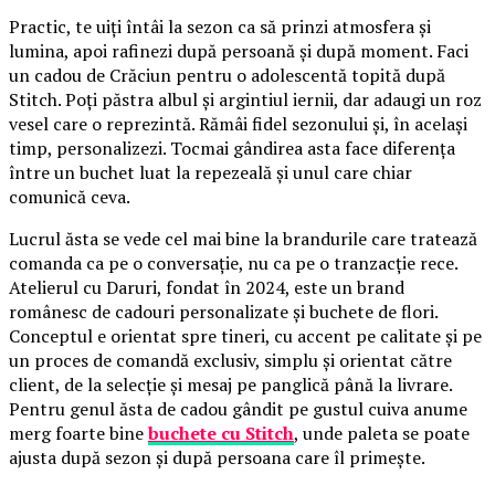
Practic, te uiți întâi la sezon ca să prinzi atmosfera și
lumina, apoi rafinezi după persoană și după moment. Faci
un cadou de Crăciun pentru o adolescentă topită după
Stitch. Poți păstra albul și argintiul iernii, dar adaugi un roz
vesel care o reprezintă. Rămâi fidel sezonului și, în același
timp, personalizezi. Tocmai gândirea asta face diferența
între un buchet luat la repezeală și unul care chiar
comunică ceva.
Lucrul ăsta se vede cel mai bine la brandurile care tratează
comanda ca pe o conversație, nu ca pe o tranzacție rece.
Atelierul cu Daruri, fondat în 2024, este un brand
românesc de cadouri personalizate și buchete de flori.
Conceptul e orientat spre tineri, cu accent pe calitate și pe
un proces de comandă exclusiv, simplu și orientat către
client, de la selecție și mesaj pe panglică până la livrare.
Pentru genul ăsta de cadou gândit pe gustul cuiva anume
merg foarte bine
buchete cu Stitch
, unde paleta se poate
ajusta după sezon și după persoana care îl primește.