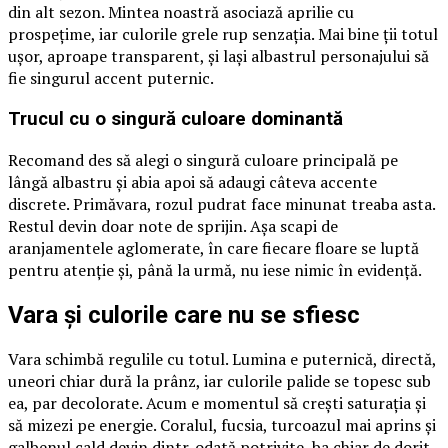
din alt sezon. Mintea noastră asociază aprilie cu
prospețime, iar culorile grele rup senzația. Mai bine ții totul
ușor, aproape transparent, și lași albastrul personajului să
fie singurul accent puternic.
Trucul cu o singură culoare dominantă
Recomand des să alegi o singură culoare principală pe
lângă albastru și abia apoi să adaugi câteva accente
discrete. Primăvara, rozul pudrat face minunat treaba asta.
Restul devin doar note de sprijin. Așa scapi de
aranjamentele aglomerate, în care fiecare floare se luptă
pentru atenție și, până la urmă, nu iese nimic în evidență.
Vara și culorile care nu se sfiesc
Vara schimbă regulile cu totul. Lumina e puternică, directă,
uneori chiar dură la prânz, iar culorile palide se topesc sub
ea, par decolorate. Acum e momentul să crești saturația și
să mizezi pe energie. Coralul, fucsia, turcoazul mai aprins și
galbenul cald devin dintr-odată potrivite, ba chiar de dorit.