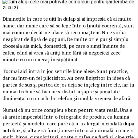
Diminețile în care te uiți în dulap și ai impresia că ai multe
haine, dar nimic care să se lege într-o ținută coerentă, sunt
mai comune decât ne place să recunoaștem. Nu e vorba
neapărat de lipsă de opțiuni. De multe ori e pur și simplu
oboseala aia mică, domestică, pe care o simți înainte de
cafea, când ai vrea să arăți bine fără să negociezi zece
minute cu un umeraș încăpățânat.
Tocmai aici intră în joc seturile bine alese. Sunt practice,
dar nu într-un fel plictisitor. Au ceva liniștitor în ideea că
partea de sus și partea de jos deja se înțeleg între ele, iar tu
nu mai trebuie să faci pe stilistul la șapte și jumătate
dimineața, cu un ochi la telefon și unul la vremea de afară.
Numai că nu orice compleu e bun pentru viața reală. Una e
să arate impecabil într-o fotografie de produs, cu lumina
perfectă și modelul care pare că n-a alergat niciodată după
autobuz, și alta e să funcționeze într-o zi normală, cu mers
mult, birou, cumpărături, poate o cafea pe fugă și, cine știe,