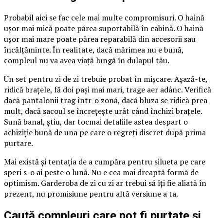
Probabil aici se fac cele mai multe compromisuri. O haină
ușor mai mică poate părea suportabilă în cabină. O haină
ușor mai mare poate părea reparabilă din accesorii sau
încălțăminte. În realitate, dacă mărimea nu e bună,
compleul nu va avea viață lungă în dulapul tău.
Un set pentru zi de zi trebuie probat în mișcare. Așază-te,
ridică brațele, fă doi pași mai mari, trage aer adânc. Verifică
dacă pantalonii trag într-o zonă, dacă bluza se ridică prea
mult, dacă sacoul se încrețește urât când închizi brațele.
Sună banal, știu, dar tocmai detaliile astea despart o
achiziție bună de una pe care o regreți discret după prima
purtare.
Mai există și tentația de a cumpăra pentru silueta pe care
speri s-o ai peste o lună. Nu e cea mai dreaptă formă de
optimism. Garderoba de zi cu zi ar trebui să îți fie aliată în
prezent, nu promisiune pentru altă versiune a ta.
Caută compleuri care pot fi purtate și