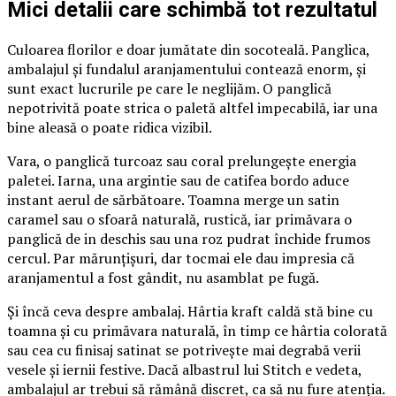
Mici detalii care schimbă tot rezultatul
Culoarea florilor e doar jumătate din socoteală. Panglica,
ambalajul și fundalul aranjamentului contează enorm, și
sunt exact lucrurile pe care le neglijăm. O panglică
nepotrivită poate strica o paletă altfel impecabilă, iar una
bine aleasă o poate ridica vizibil.
Vara, o panglică turcoaz sau coral prelungește energia
paletei. Iarna, una argintie sau de catifea bordo aduce
instant aerul de sărbătoare. Toamna merge un satin
caramel sau o sfoară naturală, rustică, iar primăvara o
panglică de in deschis sau una roz pudrat închide frumos
cercul. Par mărunțișuri, dar tocmai ele dau impresia că
aranjamentul a fost gândit, nu asamblat pe fugă.
Și încă ceva despre ambalaj. Hârtia kraft caldă stă bine cu
toamna și cu primăvara naturală, în timp ce hârtia colorată
sau cea cu finisaj satinat se potrivește mai degrabă verii
vesele și iernii festive. Dacă albastrul lui Stitch e vedeta,
ambalajul ar trebui să rămână discret, ca să nu fure atenția.