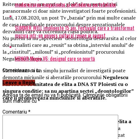
Reiteram ca nu am avut un „glob” si nu avem puteri
modernizarea magazinelor și extinderea portofoliului
paranormale ci doar niste investigatori foarte profesionisti.
Luni, 17.08.2020, un post Tv „bazaia” prin mai multe canale
de casa (media) ale procurorului despre senzationalele
SUMMER WELL implineste 15 ani. Festivalul care a transformat
dezvaluiri care va cutremura clasa politica.
muzica intr-un univers cultural revine in august
Nu putem sa nu „apreciem” deontologia desavarsita al celor
doi jurnalisti care au „reusit” sa obtina „interviul anului” de
la „cinstitul”, „milosul” si „profesionistul” procurorului
HONOR Magic V6: designul care se poartă
Negulescu Mircea.
Mentionam ca un simplu jurnalist de investigatii poate
Comenteaza si tu
demonta miciunile si aberatiile procurorului
Negulescu
Leave a Reply
Mircea de la unitatea de elita a DNA ST Ploiesti cu o
singura conditie: sa nu apartina sectei „deontologilor”
Adresa ta de email nu va fi publicată.
Câmpurile obligatorii
care ii promoveaza minciunile si aberatiile.
sunt marcate cu
*
Comentariu
*
Procurorul Negulescu Mircea de la unitatea de elita a
DNA ST Ploiesti a sustinut
ca a refuzat mita, iar la
întrebările moderatorului deontolog de ce nu a sesizat