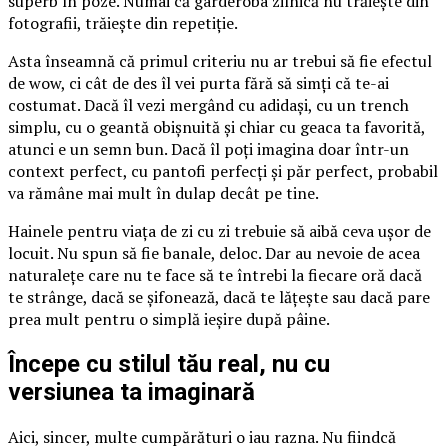
superb în poze. Numai că garderoba zilnică nu trăiește din
fotografii, trăiește din repetiție.
Asta înseamnă că primul criteriu nu ar trebui să fie efectul
de wow, ci cât de des îl vei purta fără să simți că te-ai
costumat. Dacă îl vezi mergând cu adidași, cu un trench
simplu, cu o geantă obișnuită și chiar cu geaca ta favorită,
atunci e un semn bun. Dacă îl poți imagina doar într-un
context perfect, cu pantofi perfecți și păr perfect, probabil
va rămâne mai mult în dulap decât pe tine.
Hainele pentru viața de zi cu zi trebuie să aibă ceva ușor de
locuit. Nu spun să fie banale, deloc. Dar au nevoie de acea
naturalețe care nu te face să te întrebi la fiecare oră dacă
te strânge, dacă se șifonează, dacă te lățește sau dacă pare
prea mult pentru o simplă ieșire după pâine.
Începe cu stilul tău real, nu cu
versiunea ta imaginară
Aici, sincer, multe cumpărături o iau razna. Nu fiindcă