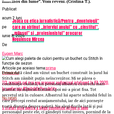
mincinos din lume”. Vom reveni. (Cristina T.).
Publicat
acum 2 luni
Joaca cu etica jurnalistică/Pentru „deontologii”
care au obtinut „interviul anului” cu „cinstitul”,
pe
„milosul” si „profesionistul” procuror
iunie 8, 2026
Negulescu Mircea
De
Eugen Marc
Articole pe aceiasi tema:
prima
Prima dată când am văzut un buchet construit în jurul lui
Urmatorul
Stitch am zâmbit puțin neîncrezător. Mi se părea o
TCL prezintă cel mai nou procesor audiovizual inteligent la IFA 2020,
combinație ciudată, un personaj albastru cu urechi mari
la conferința #SwitchOnPossibility
plantat în mijlocul florilor. Apoi mi-a picat fisa. Tot
secretul stă în culoare. Albastrul lui aparte schimbă felul în
Nu ratati
care percepi restul aranjamentului, iar de aici pornește
toată discuția despre paletă. Nu alegi florile întâi și pui
5 sfaturi utile pentru a alege cosmetice ieftine şi bune
personajul peste ele, ci gândești totul invers, pornind de la