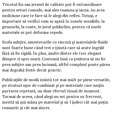
Tricotul fin sau jerseul de calitate pot fi extraordinare
pentru seturi comode, mai ales toamna și iarna. Au acea
moliciune care te face să le alegi din reflex. Totuși, e
important să verifici cum se așază în zonele sensibile, la
genunchi, la coate, în jurul șoldurilor, pentru că unele
materiale se pot deforma repede.
Stofa subțire, amestecurile cu viscoză și materialele fluide
sunt foarte bune când vrei o ținută care să arate îngrijit
fără să fie rigidă. În plus, multe dintre ele trec elegant
dinspre zi spre seară. Contează însă ca țesătura să nu fie
prea subțire sau prea lucioasă, altfel compleul poate părea
mai degrabă festiv decât practic.
Publicațiile de modă insistă tot mai mult pe piese versatile,
pe straturi ușor de combinat și pe materiale care susțin
purtarea repetată, nu doar efectul vizual de moment.
Tocmai de aceea, când alegi un set pentru uz frecvent,
merită să pui mâna pe material și să-l judeci cât mai puțin
romantic și cât mai sincer.