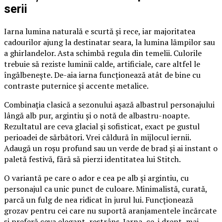
serii
Iarna lumina naturală e scurtă și rece, iar majoritatea
cadourilor ajung la destinatar seara, la lumina lămpilor sau
a ghirlandelor. Asta schimbă regula din temelii. Culorile
trebuie să reziste luminii calde, artificiale, care altfel le
îngălbenește. De-aia iarna funcționează atât de bine cu
contraste puternice și accente metalice.
Combinația clasică a sezonului așază albastrul personajului
lângă alb pur, argintiu și o notă de albastru-noapte.
Rezultatul are ceva glacial și sofisticat, exact pe gustul
perioadei de sărbători. Vrei căldură în mijlocul iernii.
Adaugă un roșu profund sau un verde de brad și ai instant o
paletă festivă, fără să pierzi identitatea lui Stitch.
O variantă pe care o ador e cea pe alb și argintiu, cu
personajul ca unic punct de culoare. Minimalistă, curată,
parcă un fulg de nea ridicat în jurul lui. Funcționează
grozav pentru cei care nu suportă aranjamentele încărcate
și preferă ceva elegant, restrâns. Iarna, ce-i drept, mai