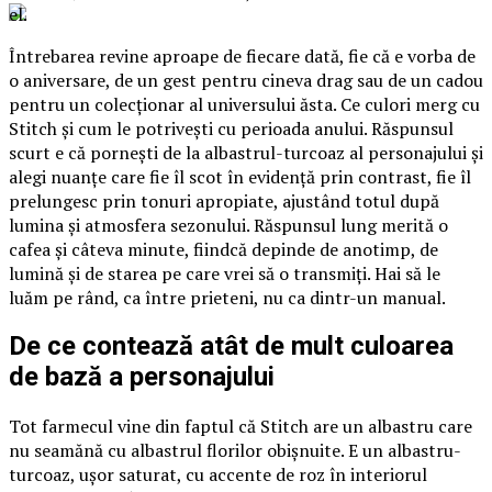
el.
Întrebarea revine aproape de fiecare dată, fie că e vorba de
o aniversare, de un gest pentru cineva drag sau de un cadou
pentru un colecționar al universului ăsta. Ce culori merg cu
Stitch și cum le potrivești cu perioada anului. Răspunsul
scurt e că pornești de la albastrul-turcoaz al personajului și
alegi nuanțe care fie îl scot în evidență prin contrast, fie îl
prelungesc prin tonuri apropiate, ajustând totul după
lumina și atmosfera sezonului. Răspunsul lung merită o
cafea și câteva minute, fiindcă depinde de anotimp, de
lumină și de starea pe care vrei să o transmiți. Hai să le
luăm pe rând, ca între prieteni, nu ca dintr-un manual.
De ce contează atât de mult culoarea
de bază a personajului
Tot farmecul vine din faptul că Stitch are un albastru care
nu seamănă cu albastrul florilor obișnuite. E un albastru-
turcoaz, ușor saturat, cu accente de roz în interiorul