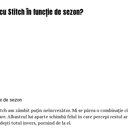
cu Stitch în funcție de sezon?
itch am zâmbit puțin neîncrezător. Mi se părea o combinație ci
loare. Albastrul lui aparte schimbă felul în care percepi restul 
ndești totul invers, pornind de la el.