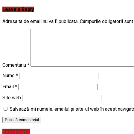
Leave a Reply
Adresa ta de email nu va fi publicată.
Câmpurile obligatorii sun
Comentariu
*
Nume
*
Email
*
Site web
Salvează-mi numele, emailul și site-ul web în acest navigat
Eveniment