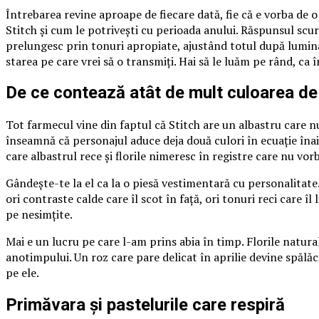
Întrebarea revine aproape de fiecare dată, fie că e vorba de 
Stitch și cum le potrivești cu perioada anului. Răspunsul scurt
prelungesc prin tonuri apropiate, ajustând totul după lumina
starea pe care vrei să o transmiți. Hai să le luăm pe rând, ca 
De ce contează atât de mult culoarea de
Tot farmecul vine din faptul că Stitch are un albastru care nu
înseamnă că personajul aduce deja două culori în ecuație înai
care albastrul rece și florile nimeresc în registre care nu vorb
Gândește-te la el ca la o piesă vestimentară cu personalitate.
ori contraste calde care îl scot în față, ori tonuri reci care 
pe nesimțite.
Mai e un lucru pe care l-am prins abia în timp. Florile natural
anotimpului. Un roz care pare delicat în aprilie devine spălă
pe ele.
Primăvara și pastelurile care respiră