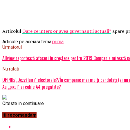
Articolul
Oare ce inters or avea guvernantii actuali?
apare pr
Articole pe aceiasi tema:
prima
Urmatorul
Allview raportează afaceri în creștere pentru 2019 Compania mizează pe
Nu ratati
OPINIE/„Dezvăluiri” electorale?/În campanie mai mulți candidați (si nu
Au „pixul” si colile A4 pregatite?
Citeste in continuare
Iti recomandam