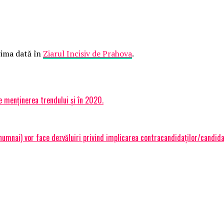
ima dată în
Ziarul Incisiv de Prahova
.
 menținerea trendului și în 2020.
 numnai) vor face dezvăluiri privind implicarea contracandidaților/candi