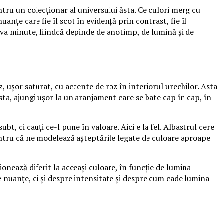
tru un colecționar al universului ăsta. Ce culori merg cu
anțe care fie îl scot în evidență prin contrast, fie îl
va minute, fiindcă depinde de anotimp, de lumină și de
, ușor saturat, cu accente de roz în interiorul urechilor. Asta
sta, ajungi ușor la un aranjament care se bate cap în cap, în
t, ci cauți ce-l pune în valoare. Aici e la fel. Albastrul cere
, pentru că ne modelează așteptările legate de culoare aproape
ionează diferit la aceeași culoare, în funcție de lumina
e nuanțe, ci și despre intensitate și despre cum cade lumina