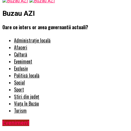
Buzau AZI
Oare ce inters or avea guvernantii actuali?
Administrație locală
Afaceri
Cultură
Eveniment
Exclusiv
Politică locală
Social
Sport
Știri din județ
Viața în Buzău
Turism
Eveniment