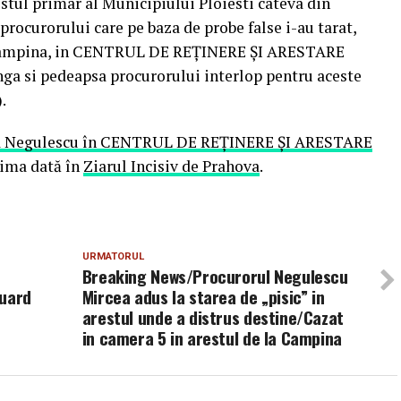
ostul primar al Municipiului Ploiesti cateva din
procurorului care pe baza de probe false i-au tarat,
la Campina, in CENTRUL DE REŢINERE ŞI ARESTARE
ga si pedeapsa procurorului interlop pentru aceste
.
rcea Negulescu în CENTRUL DE REŢINERE ŞI ARESTARE
ima dată în
Ziarul Incisiv de Prahova
.
URMATORUL
Breaking News/Procurorul Negulescu
duard
Mircea adus la starea de „pisic” in
arestul unde a distrus destine/Cazat
in camera 5 in arestul de la Campina