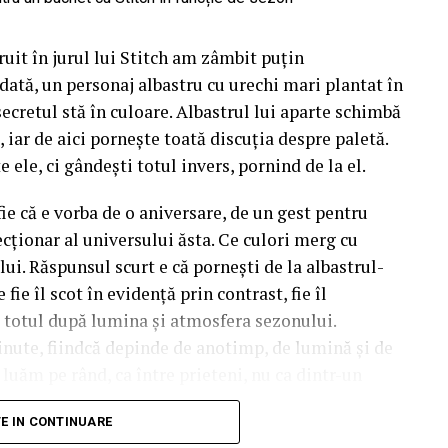
uit în jurul lui Stitch am zâmbit puțin
dată, un personaj albastru cu urechi mari plantat în
 secretul stă în culoare. Albastrul lui aparte schimbă
 iar de aici pornește toată discuția despre paletă.
e ele, ci gândești totul invers, pornind de la el.
fie că e vorba de o aniversare, de un gest pentru
cționar al universului ăsta. Ce culori merg cu
lui. Răspunsul scurt e că pornești de la albastrul-
fie îl scot în evidență prin contrast, fie îl
d totul după lumina și atmosfera sezonului.
inute, fiindcă depinde de anotimp, de lumină și de
e luăm pe rând, ca între prieteni, nu ca dintr-un
TE IN CONTINUARE