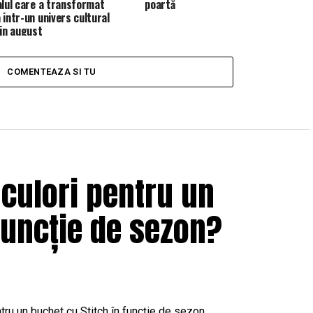
alul care a transformat
poartă
 intr-un univers cultural
 in august
COMENTEAZA SI TU
 culori pentru un
funcție de sezon?