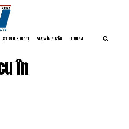
ȘTIRI DIN JUDEȚ
VIAȚA ÎN BUZĂU
TURISM
cu în