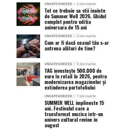
UNCATEGORIZED
2 zile inainte
Tot ce trebuie sa stii inainte
de Summer Well 2026. Ghidul
complet pentru editia
aniversara de 15 ani
UNCATEGORIZED
3 zile inainte
Cum ar fi dacă ceasul tău s-ar
antrena alături de tine?
UNCATEGORIZED
3 zile inainte
TAG investește 500.000 de
euro în retail în 2026, pentru
modernizarea magazinelor și
extinderea portofoliului
UNCATEGORIZED
7 zile inainte
SUMMER WELL implineste 15
ani. Festivalul care a
transformat muzica intr-un
univers cultural revine in
august