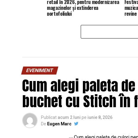
retail în 2026, pentru modernizarea
Festiv
magazinelor și extinderea
muzica
portofoliului
revine
EVENIMENT
Cum alegi paleta de
buchet cu Stitch în 
Publicat
acum 2 luni
pe
iunie 8, 2026
De
Eugen Marc