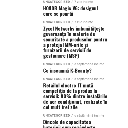
UNCATEGORIZED
7 zile inainte
HONOR Magic V6: designul
care se poartă
UNCATEGORIZED
7 zile inainte
Zyxel Networks îmbunătățește
guvernanța în materie de
securitate a produselor pentru
a proteja IMM-urile și
furnizorii de servicii de
gestionare (MSP)
UNCATEGORIZED
o săptămână inainte
Ce înseamnă K-Beauty?
UNCATEGORIZED
o săptămână inainte
Retailul electro-IT mută
competiția de la produs la
servicii: 90% dintre instalările
de aer condiționat, realizate în
cel mult trei zile
UNCATEGORIZED
o săptămână inainte
Dincolo de capacitatea
bateriei: cum regândește