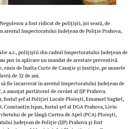
gulescu a fost ridicat de polițiști, joi seară, de
 în arestul Inspectoratului Județean de Poliție Prahova,
ulie a.c., polițiștii din cadrul Inspectoratului Județean de
 au pus în aplicare un mandat de arestare preventivă
e, emis de Înalta Curte de Casație și Justiție, pe numele
ârstă de 52 de ani.
ă fie încarcerat în arestul Inspectoratului Județean de
, a anunțat purtătorul de cuvânt al IJP Prahova.
, fostul şef al Poliţiei Locale Ploieşti, Emanuel Saghel,
, Constantin Ispas, fostul şef al DGA Prahova, Liviu
rchetului de pe lângă Curtea de Apel (PCA) Ploieşti,
tului Judeţean de Poliţie (IJP) Prahova şi fost