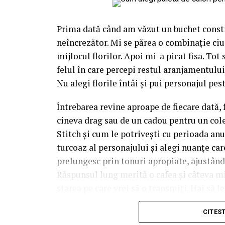
Prima dată când am văzut un buchet constr
neîncrezător. Mi se părea o combinație ciu
mijlocul florilor. Apoi mi-a picat fisa. Tot
felul în care percepi restul aranjamentului,
Nu alegi florile întâi și pui personajul pest
Întrebarea revine aproape de fiecare dată, 
cineva drag sau de un cadou pentru un cole
Stitch și cum le potrivești cu perioada anu
turcoaz al personajului și alegi nuanțe care 
prelungesc prin tonuri apropiate, ajustân
Răspunsul lung merită o cafea și câteva m
starea pe care vrei să o transmiți. Hai să l
manual.
CITES