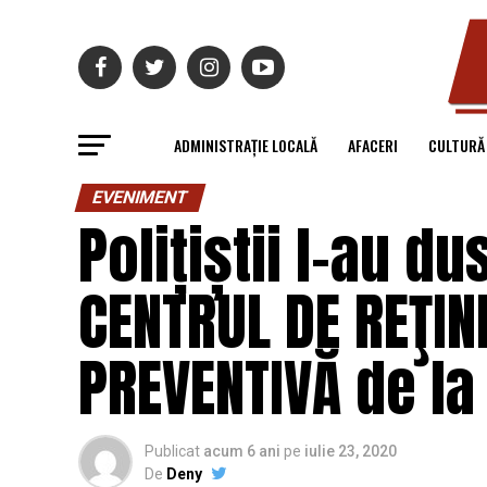
ADMINISTRAȚIE LOCALĂ
AFACERI
CULTURĂ
EVENIMENT
Polițiștii l-au d
CENTRUL DE REŢIN
PREVENTIVĂ de l
Publicat
acum 6 ani
pe
iulie 23, 2020
De
Deny