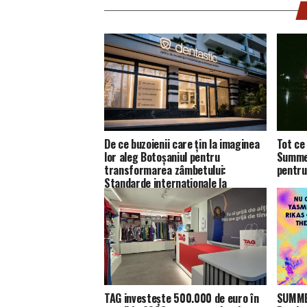
De ce buzoienii care țin la imaginea
Tot ce 
lor aleg Botoșaniul pentru
Summer
transformarea zâmbetului:
pentru
Standarde internaționale la
Dentastic
TAG investește 500.000 de euro în
SUMMER