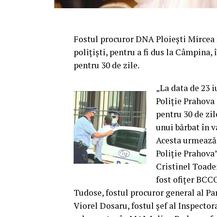
Fostul procuror DNA Ploiești Mircea Ne
polițiști, pentru a fi dus la Câmpina,
pentru 30 de zile.
„La data de 23 i
Poliție Prahova
pentru 30 de zil
unui bărbat în v
Acesta urmează s
Poliție Prahova”
Cristinel Toader
fost ofițer BCCO
Tudose, fostul procuror general al Pa
Viorel Dosaru, fostul şef al Inspectora