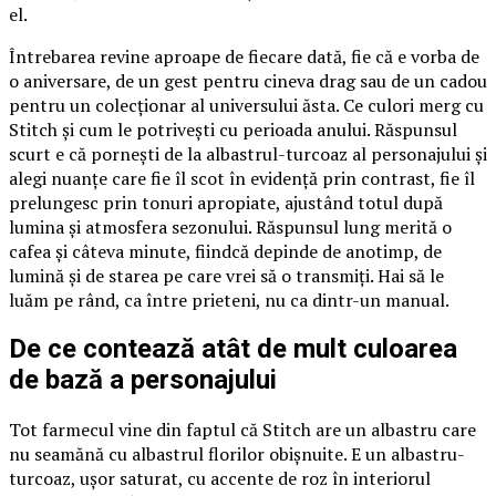
el.
Întrebarea revine aproape de fiecare dată, fie că e vorba de
o aniversare, de un gest pentru cineva drag sau de un cadou
pentru un colecționar al universului ăsta. Ce culori merg cu
Stitch și cum le potrivești cu perioada anului. Răspunsul
scurt e că pornești de la albastrul-turcoaz al personajului și
alegi nuanțe care fie îl scot în evidență prin contrast, fie îl
prelungesc prin tonuri apropiate, ajustând totul după
lumina și atmosfera sezonului. Răspunsul lung merită o
cafea și câteva minute, fiindcă depinde de anotimp, de
lumină și de starea pe care vrei să o transmiți. Hai să le
luăm pe rând, ca între prieteni, nu ca dintr-un manual.
De ce contează atât de mult culoarea
de bază a personajului
Tot farmecul vine din faptul că Stitch are un albastru care
nu seamănă cu albastrul florilor obișnuite. E un albastru-
turcoaz, ușor saturat, cu accente de roz în interiorul