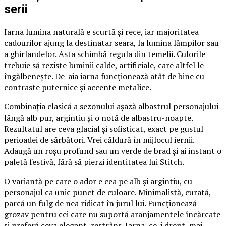
serii
Iarna lumina naturală e scurtă și rece, iar majoritatea
cadourilor ajung la destinatar seara, la lumina lămpilor sau
a ghirlandelor. Asta schimbă regula din temelii. Culorile
trebuie să reziste luminii calde, artificiale, care altfel le
îngălbenește. De-aia iarna funcționează atât de bine cu
contraste puternice și accente metalice.
Combinația clasică a sezonului așază albastrul personajului
lângă alb pur, argintiu și o notă de albastru-noapte.
Rezultatul are ceva glacial și sofisticat, exact pe gustul
perioadei de sărbători. Vrei căldură în mijlocul iernii.
Adaugă un roșu profund sau un verde de brad și ai instant o
paletă festivă, fără să pierzi identitatea lui Stitch.
O variantă pe care o ador e cea pe alb și argintiu, cu
personajul ca unic punct de culoare. Minimalistă, curată,
parcă un fulg de nea ridicat în jurul lui. Funcționează
grozav pentru cei care nu suportă aranjamentele încărcate
și preferă ceva elegant, restrâns. Iarna, ce-i drept, mai