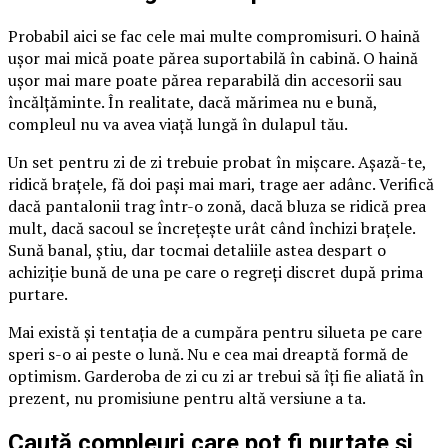
Probabil aici se fac cele mai multe compromisuri. O haină
ușor mai mică poate părea suportabilă în cabină. O haină
ușor mai mare poate părea reparabilă din accesorii sau
încălțăminte. În realitate, dacă mărimea nu e bună,
compleul nu va avea viață lungă în dulapul tău.
Un set pentru zi de zi trebuie probat în mișcare. Așază-te,
ridică brațele, fă doi pași mai mari, trage aer adânc. Verifică
dacă pantalonii trag într-o zonă, dacă bluza se ridică prea
mult, dacă sacoul se încrețește urât când închizi brațele.
Sună banal, știu, dar tocmai detaliile astea despart o
achiziție bună de una pe care o regreți discret după prima
purtare.
Mai există și tentația de a cumpăra pentru silueta pe care
speri s-o ai peste o lună. Nu e cea mai dreaptă formă de
optimism. Garderoba de zi cu zi ar trebui să îți fie aliată în
prezent, nu promisiune pentru altă versiune a ta.
Caută compleuri care pot fi purtate și