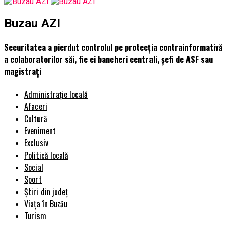
Buzau AZI
Securitatea a pierdut controlul pe protecția contrainformativă
a colaboratorilor săi, fie ei bancheri centrali, șefi de ASF sau
magistrați
Administrație locală
Afaceri
Cultură
Eveniment
Exclusiv
Politică locală
Social
Sport
Știri din județ
Viața în Buzău
Turism