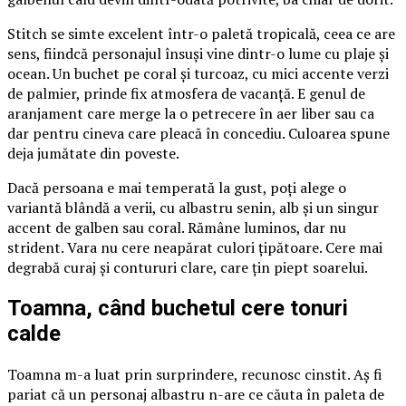
Stitch se simte excelent într-o paletă tropicală, ceea ce are
sens, fiindcă personajul însuși vine dintr-o lume cu plaje și
ocean. Un buchet pe coral și turcoaz, cu mici accente verzi
de palmier, prinde fix atmosfera de vacanță. E genul de
aranjament care merge la o petrecere în aer liber sau ca
dar pentru cineva care pleacă în concediu. Culoarea spune
deja jumătate din poveste.
Dacă persoana e mai temperată la gust, poți alege o
variantă blândă a verii, cu albastru senin, alb și un singur
accent de galben sau coral. Rămâne luminos, dar nu
strident. Vara nu cere neapărat culori țipătoare. Cere mai
degrabă curaj și contururi clare, care țin piept soarelui.
Toamna, când buchetul cere tonuri
calde
Toamna m-a luat prin surprindere, recunosc cinstit. Aș fi
pariat că un personaj albastru n-are ce căuta în paleta de