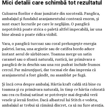
Mici detalii care schimbă tot rezultatul
Culoarea florilor e doar jumătate din socoteală. Panglica,
ambalajul și fundalul aranjamentului contează enorm, și
sunt exact lucrurile pe care le neglijăm. O panglică
nepotrivită poate strica o paletă altfel impecabilă, iar una
bine aleasă o poate ridica vizibil.
Vara, o panglică turcoaz sau coral prelungește energia
paletei. Iarna, una argintie sau de catifea bordo aduce
instant aerul de sărbătoare. Toamna merge un satin
caramel sau o sfoară naturală, rustică, iar primăvara o
panglică de in deschis sau una roz pudrat închide frumos
cercul. Par mărunțișuri, dar tocmai ele dau impresia că
aranjamentul a fost gândit, nu asamblat pe fugă.
Și încă ceva despre ambalaj. Hârtia kraft caldă stă bine cu
toamna și cu primăvara naturală, în timp ce hârtia colorată
sau cea cu finisaj satinat se potrivește mai degrabă verii
vesele și iernii festive. Dacă albastrul lui Stitch e vedeta,
ambalajul ar trebui să rămână discret, ca să nu fure atenția.