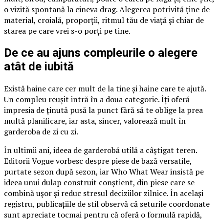
o vizită spontană la cineva drag. Alegerea potrivită ține de
material, croială, proporții, ritmul tău de viață și chiar de
starea pe care vrei s-o porți pe tine.
De ce au ajuns compleurile o alegere
atât de iubită
Există haine care cer mult de la tine și haine care te ajută.
Un compleu reușit intră în a doua categorie. Îți oferă
impresia de ținută pusă la punct fără să te oblige la prea
multă planificare, iar asta, sincer, valorează mult în
garderoba de zi cu zi.
În ultimii ani, ideea de garderobă utilă a câștigat teren.
Editorii Vogue vorbesc despre piese de bază versatile,
purtate sezon după sezon, iar Who What Wear insistă pe
ideea unui dulap construit conștient, din piese care se
combină ușor și reduc stresul deciziilor zilnice. În același
registru, publicațiile de stil observă că seturile coordonate
sunt apreciate tocmai pentru că oferă o formulă rapidă,