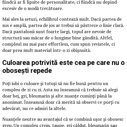
fiindcă ar fi lipsite de personalitate, ci fiindcă nu depind
excesiv de o modă trecătoare.
Mai ales la seturi, echilibrul contează mult. Dacă partea de
sus e amplă, partea de jos ar trebui să păstreze o linie clară.
Dacă pantalonii sunt foarte largi, topul are nevoie de
structură sau măcar de o lungime bine gândită. Altfel,
compleul nu mai pare effortless, cum spun revistele, ci
doar prea mult material într-o zi obișnuită.
Culoarea potrivită este cea pe care nu o
obosești repede
Poți iubi o culoare și totuși să nu fie bună pentru un
compleu de zi cu zi. Asta nu înseamnă că trebuie să alegi
doar bej, gri, bleumarin și alte nuanțe cuminți până la
anonimat. Înseamnă doar că merită să observi ce porți cu
adevărat, nu ce admiri la altele.
Nuanțele neutre au avantajul că se combină ușor și obosesc
greu. Un compleu crem, taupe, gri călduț, bleumarin sau