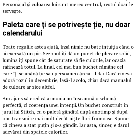
Personajul și culoarea lui sunt mereu centrul, restul doar le
servește.
Paleta care ți se potrivește ție, nu doar
calendarului
Toate regulile astea ajută, însă nimic nu bate intuiția când o
ai exersată un pic. Sezonul îți dă un punct de plecare solid,
lumina îți spune cât de saturate să fie culorile, iar ocazia
rafinează totul. La final, cel mai bun buchet rămâne cel
care îți seamănă ție sau persoanei căreia i-l dai. Dacă cineva
adoră rozul în decembrie, lasă-l acolo, chiar dacă manualul
de culoare ar zice altfel.
Am ajuns să cred că armonia nu înseamnă o schemă
perfectă, ci coerența unei intenții. Un buchet construit în
jurul lui Stitch, cu o paletă gândită după anotimp și după
om, transmite mai mult decât niște flori frumoase. Spune
că cineva a stat puțin și s-a gândit. Iar asta, sincer, e darul
adevărat din spatele culorilor.