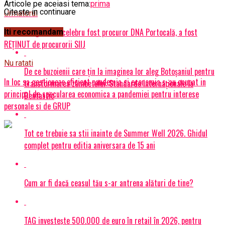
Articole pe aceiasi tema:
prima
Citeste in continuare
Urmatorul
Mircea Negulescu, celebru fost procuror DNA Portocală, a fost
Iti recomandam
REȚINUT de procurorii SIIJ
Nu ratati
De ce buzoienii care țin la imaginea lor aleg Botoșaniul pentru
In loc sa gestioneze eficient pandemia si economia s-au ocupat in
transformarea zâmbetului: Standarde internaționale la
principal de specularea economica a pandemiei pentru interese
Dentastic
personale si de GRUP
Tot ce trebuie sa stii inainte de Summer Well 2026. Ghidul
complet pentru editia aniversara de 15 ani
Cum ar fi dacă ceasul tău s-ar antrena alături de tine?
TAG investește 500.000 de euro în retail în 2026, pentru