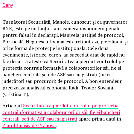
Deny
Turnătorul Securității, Manole, cunoscut și ca guvernator
BNR, este pe instanță – anticamera răspunderii penale
pentru falsul în declarații. Manivela justiției de protocol,
Portocală-Negulescu tocmai este reținut azi, pierzându-și
orice formă de protecție instituțională. Cele două
evenimente, istorice, care s-au succedat atat de rapid nu
fac decât să ateste că Securitatea a pierdut controlul pe
protecția contrainformativă a colaboratorilor săi, fie ei
bancheri centrali, șefi de ASF sau magistrați (fie ei
judecători sau procurori) de protocol. A bon entendeur,
precizeaza analistul economic Radu Teodor Soviani.
(Cristina T.).
Articolul
Securitatea a pierdut controlul pe protecția
contrainformativă a colaboratorilor săi, fie ei bancheri
centrali, șefi de ASF sau magistrați
apare prima dată în
Ziarul Incisiv de Prahova
.