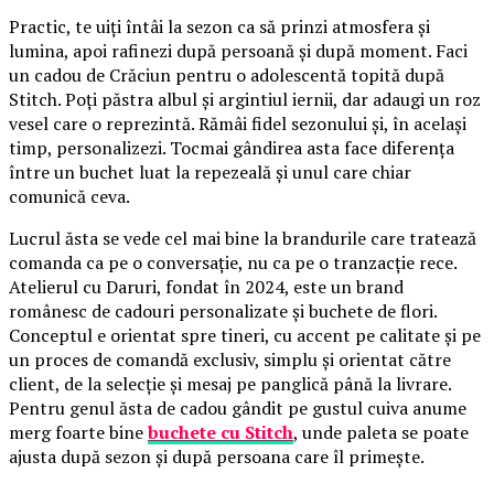
Practic, te uiți întâi la sezon ca să prinzi atmosfera și
lumina, apoi rafinezi după persoană și după moment. Faci
un cadou de Crăciun pentru o adolescentă topită după
Stitch. Poți păstra albul și argintiul iernii, dar adaugi un roz
vesel care o reprezintă. Rămâi fidel sezonului și, în același
timp, personalizezi. Tocmai gândirea asta face diferența
între un buchet luat la repezeală și unul care chiar
comunică ceva.
Lucrul ăsta se vede cel mai bine la brandurile care tratează
comanda ca pe o conversație, nu ca pe o tranzacție rece.
Atelierul cu Daruri, fondat în 2024, este un brand
românesc de cadouri personalizate și buchete de flori.
Conceptul e orientat spre tineri, cu accent pe calitate și pe
un proces de comandă exclusiv, simplu și orientat către
client, de la selecție și mesaj pe panglică până la livrare.
Pentru genul ăsta de cadou gândit pe gustul cuiva anume
merg foarte bine
buchete cu Stitch
, unde paleta se poate
ajusta după sezon și după persoana care îl primește.