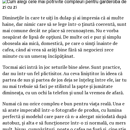
Diminețile în care te uiți în dulap și ai impresia că ai multe
haine, dar nimic care să se lege într-o ținută coerentă, sunt
mai comune decât ne place să recunoaștem. Nu e vorba
neapărat de lipsă de opțiuni. De multe ori e pur și simplu
oboseala aia mică, domestică, pe care o simți înainte de
cafea, când ai vrea să arăți bine fără să negociezi zece
minute cu un umeraș încăpățânat.
Tocmai aici intră în joc seturile bine alese. Sunt practice,
dar nu într-un fel plictisitor. Au ceva liniștitor în ideea că
partea de sus și partea de jos deja se înțeleg între ele, iar tu
nu mai trebuie să faci pe stilistul la șapte și jumătate
dimineața, cu un ochi la telefon și unul la vremea de afară.
Numai că nu orice compleu e bun pentru viața reală. Una e
să arate impecabil într-o fotografie de produs, cu lumina
perfectă și modelul care pare că n-a alergat niciodată după
autobuz, și alta e să funcționeze într-o zi normală, cu mers
mult, birou, cumpărături, poate o cafea pe fugă și, cine știe,