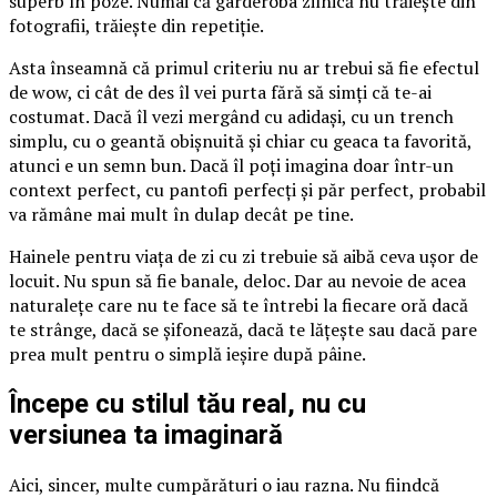
superb în poze. Numai că garderoba zilnică nu trăiește din
fotografii, trăiește din repetiție.
Asta înseamnă că primul criteriu nu ar trebui să fie efectul
de wow, ci cât de des îl vei purta fără să simți că te-ai
costumat. Dacă îl vezi mergând cu adidași, cu un trench
simplu, cu o geantă obișnuită și chiar cu geaca ta favorită,
atunci e un semn bun. Dacă îl poți imagina doar într-un
context perfect, cu pantofi perfecți și păr perfect, probabil
va rămâne mai mult în dulap decât pe tine.
Hainele pentru viața de zi cu zi trebuie să aibă ceva ușor de
locuit. Nu spun să fie banale, deloc. Dar au nevoie de acea
naturalețe care nu te face să te întrebi la fiecare oră dacă
te strânge, dacă se șifonează, dacă te lățește sau dacă pare
prea mult pentru o simplă ieșire după pâine.
Începe cu stilul tău real, nu cu
versiunea ta imaginară
Aici, sincer, multe cumpărături o iau razna. Nu fiindcă