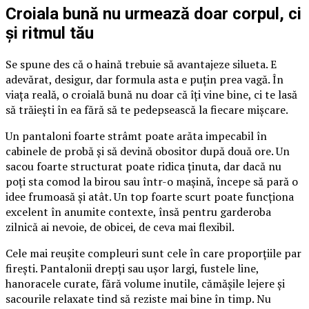
Croiala bună nu urmează doar corpul, ci
și ritmul tău
Se spune des că o haină trebuie să avantajeze silueta. E
adevărat, desigur, dar formula asta e puțin prea vagă. În
viața reală, o croială bună nu doar că îți vine bine, ci te lasă
să trăiești în ea fără să te pedepsească la fiecare mișcare.
Un pantaloni foarte strâmt poate arăta impecabil în
cabinele de probă și să devină obositor după două ore. Un
sacou foarte structurat poate ridica ținuta, dar dacă nu
poți sta comod la birou sau într-o mașină, începe să pară o
idee frumoasă și atât. Un top foarte scurt poate funcționa
excelent în anumite contexte, însă pentru garderoba
zilnică ai nevoie, de obicei, de ceva mai flexibil.
Cele mai reușite compleuri sunt cele în care proporțiile par
firești. Pantalonii drepți sau ușor largi, fustele line,
hanoracele curate, fără volume inutile, cămășile lejere și
sacourile relaxate tind să reziste mai bine în timp. Nu