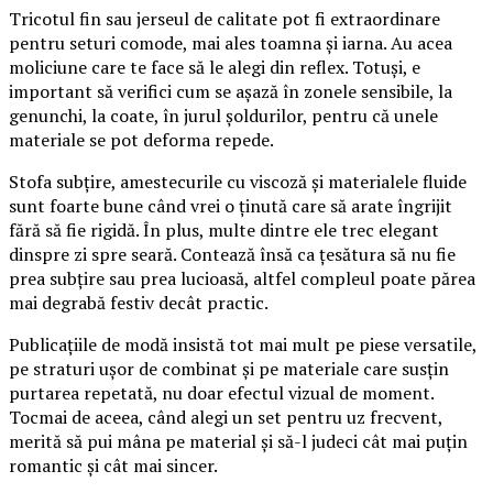
Tricotul fin sau jerseul de calitate pot fi extraordinare
pentru seturi comode, mai ales toamna și iarna. Au acea
moliciune care te face să le alegi din reflex. Totuși, e
important să verifici cum se așază în zonele sensibile, la
genunchi, la coate, în jurul șoldurilor, pentru că unele
materiale se pot deforma repede.
Stofa subțire, amestecurile cu viscoză și materialele fluide
sunt foarte bune când vrei o ținută care să arate îngrijit
fără să fie rigidă. În plus, multe dintre ele trec elegant
dinspre zi spre seară. Contează însă ca țesătura să nu fie
prea subțire sau prea lucioasă, altfel compleul poate părea
mai degrabă festiv decât practic.
Publicațiile de modă insistă tot mai mult pe piese versatile,
pe straturi ușor de combinat și pe materiale care susțin
purtarea repetată, nu doar efectul vizual de moment.
Tocmai de aceea, când alegi un set pentru uz frecvent,
merită să pui mâna pe material și să-l judeci cât mai puțin
romantic și cât mai sincer.