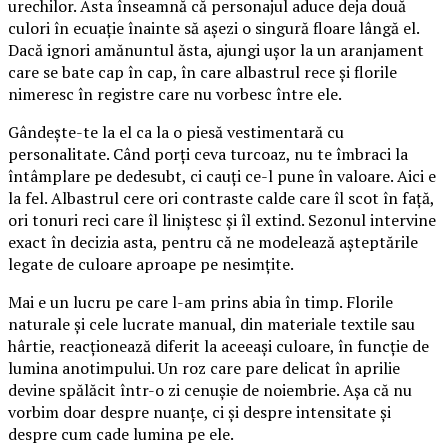
urechilor. Asta înseamnă că personajul aduce deja două
culori în ecuație înainte să așezi o singură floare lângă el.
Dacă ignori amănuntul ăsta, ajungi ușor la un aranjament
care se bate cap în cap, în care albastrul rece și florile
nimeresc în registre care nu vorbesc între ele.
Gândește-te la el ca la o piesă vestimentară cu
personalitate. Când porți ceva turcoaz, nu te îmbraci la
întâmplare pe dedesubt, ci cauți ce-l pune în valoare. Aici e
la fel. Albastrul cere ori contraste calde care îl scot în față,
ori tonuri reci care îl liniștesc și îl extind. Sezonul intervine
exact în decizia asta, pentru că ne modelează așteptările
legate de culoare aproape pe nesimțite.
Mai e un lucru pe care l-am prins abia în timp. Florile
naturale și cele lucrate manual, din materiale textile sau
hârtie, reacționează diferit la aceeași culoare, în funcție de
lumina anotimpului. Un roz care pare delicat în aprilie
devine spălăcit într-o zi cenușie de noiembrie. Așa că nu
vorbim doar despre nuanțe, ci și despre intensitate și
despre cum cade lumina pe ele.