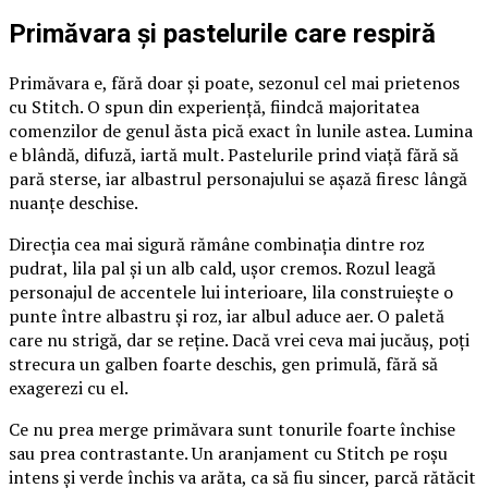
Primăvara și pastelurile care respiră
Primăvara e, fără doar și poate, sezonul cel mai prietenos
cu Stitch. O spun din experiență, fiindcă majoritatea
comenzilor de genul ăsta pică exact în lunile astea. Lumina
e blândă, difuză, iartă mult. Pastelurile prind viață fără să
pară sterse, iar albastrul personajului se așază firesc lângă
nuanțe deschise.
Direcția cea mai sigură rămâne combinația dintre roz
pudrat, lila pal și un alb cald, ușor cremos. Rozul leagă
personajul de accentele lui interioare, lila construiește o
punte între albastru și roz, iar albul aduce aer. O paletă
care nu strigă, dar se reține. Dacă vrei ceva mai jucăuș, poți
strecura un galben foarte deschis, gen primulă, fără să
exagerezi cu el.
Ce nu prea merge primăvara sunt tonurile foarte închise
sau prea contrastante. Un aranjament cu Stitch pe roșu
intens și verde închis va arăta, ca să fiu sincer, parcă rătăcit