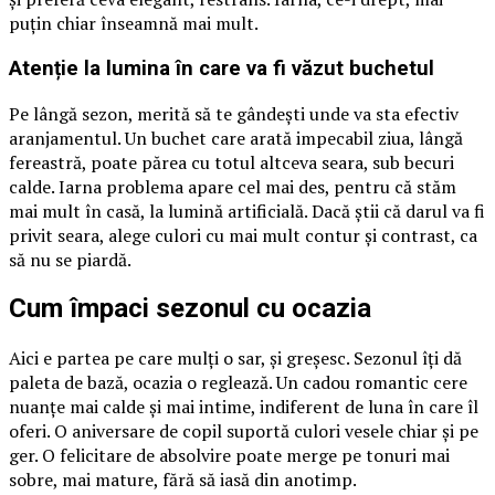
puțin chiar înseamnă mai mult.
Atenție la lumina în care va fi văzut buchetul
Pe lângă sezon, merită să te gândești unde va sta efectiv
aranjamentul. Un buchet care arată impecabil ziua, lângă
fereastră, poate părea cu totul altceva seara, sub becuri
calde. Iarna problema apare cel mai des, pentru că stăm
mai mult în casă, la lumină artificială. Dacă știi că darul va fi
privit seara, alege culori cu mai mult contur și contrast, ca
să nu se piardă.
Cum împaci sezonul cu ocazia
Aici e partea pe care mulți o sar, și greșesc. Sezonul îți dă
paleta de bază, ocazia o reglează. Un cadou romantic cere
nuanțe mai calde și mai intime, indiferent de luna în care îl
oferi. O aniversare de copil suportă culori vesele chiar și pe
ger. O felicitare de absolvire poate merge pe tonuri mai
sobre, mai mature, fără să iasă din anotimp.