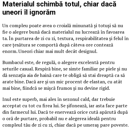
Materialul schimbă totul, chiar dacă
uneori îl ignorăm
Un compleu poate avea o croială minunată și totuși să nu
fie o alegere bună dacă materialul nu lucrează în favoarea
ta. În purtarea de zi cu zi, textura, respirabilitatea și felul în
care țesătura se comportă după câteva ore contează
enorm. Uneori chiar mai mult decât designul.
Bumbacul este, de regulă, o alegere excelentă pentru
seturile casual. Respiră bine, se simte familiar pe piele și nu
dă senzația aia de haină care te obligă să stai dreaptă ca să
arate bine. Dacă are și un mic procent de elastan, cu atât
mai bine, fiindcă se mișcă frumos și nu devine rigid.
Inul este superb, mai ales în sezonul cald, dar trebuie
acceptat cu tot cu firea lui. Se șifonează, iar asta face parte
din farmecul lui. Dacă te enervează orice cută apărută după
o oră de purtare, probabil nu e alegerea ideală pentru
compleul tău de zi cu zi, chiar dacă pe umeraș pare poveste.