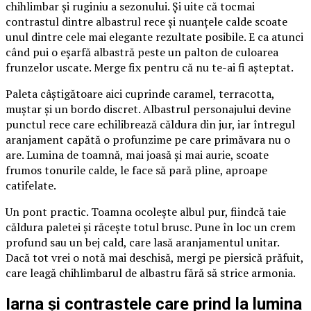
chihlimbar și ruginiu a sezonului. Și uite că tocmai
contrastul dintre albastrul rece și nuanțele calde scoate
unul dintre cele mai elegante rezultate posibile. E ca atunci
când pui o eșarfă albastră peste un palton de culoarea
frunzelor uscate. Merge fix pentru că nu te-ai fi așteptat.
Paleta câștigătoare aici cuprinde caramel, terracotta,
muștar și un bordo discret. Albastrul personajului devine
punctul rece care echilibrează căldura din jur, iar întregul
aranjament capătă o profunzime pe care primăvara nu o
are. Lumina de toamnă, mai joasă și mai aurie, scoate
frumos tonurile calde, le face să pară pline, aproape
catifelate.
Un pont practic. Toamna ocolește albul pur, fiindcă taie
căldura paletei și răcește totul brusc. Pune în loc un crem
profund sau un bej cald, care lasă aranjamentul unitar.
Dacă tot vrei o notă mai deschisă, mergi pe piersică prăfuit,
care leagă chihlimbarul de albastru fără să strice armonia.
Iarna și contrastele care prind la lumina