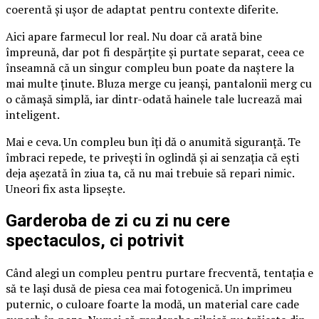
coerentă și ușor de adaptat pentru contexte diferite.
Aici apare farmecul lor real. Nu doar că arată bine
împreună, dar pot fi despărțite și purtate separat, ceea ce
înseamnă că un singur compleu bun poate da naștere la
mai multe ținute. Bluza merge cu jeanși, pantalonii merg cu
o cămașă simplă, iar dintr-odată hainele tale lucrează mai
inteligent.
Mai e ceva. Un compleu bun îți dă o anumită siguranță. Te
îmbraci repede, te privești în oglindă și ai senzația că ești
deja așezată în ziua ta, că nu mai trebuie să repari nimic.
Uneori fix asta lipsește.
Garderoba de zi cu zi nu cere
spectaculos, ci potrivit
Când alegi un compleu pentru purtare frecventă, tentația e
să te lași dusă de piesa cea mai fotogenică. Un imprimeu
puternic, o culoare foarte la modă, un material care cade