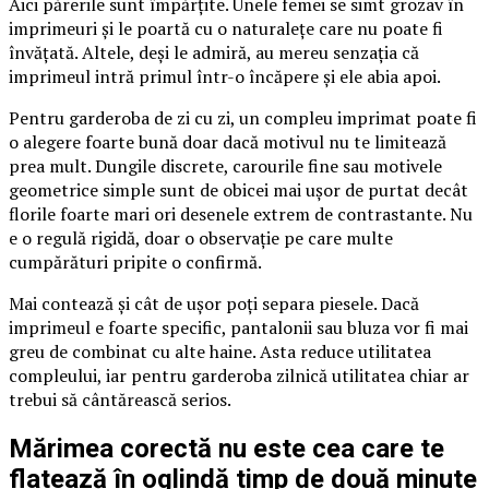
Aici părerile sunt împărțite. Unele femei se simt grozav în
imprimeuri și le poartă cu o naturalețe care nu poate fi
învățată. Altele, deși le admiră, au mereu senzația că
imprimeul intră primul într-o încăpere și ele abia apoi.
Pentru garderoba de zi cu zi, un compleu imprimat poate fi
o alegere foarte bună doar dacă motivul nu te limitează
prea mult. Dungile discrete, carourile fine sau motivele
geometrice simple sunt de obicei mai ușor de purtat decât
florile foarte mari ori desenele extrem de contrastante. Nu
e o regulă rigidă, doar o observație pe care multe
cumpărături pripite o confirmă.
Mai contează și cât de ușor poți separa piesele. Dacă
imprimeul e foarte specific, pantalonii sau bluza vor fi mai
greu de combinat cu alte haine. Asta reduce utilitatea
compleului, iar pentru garderoba zilnică utilitatea chiar ar
trebui să cântărească serios.
Mărimea corectă nu este cea care te
flatează în oglindă timp de două minute