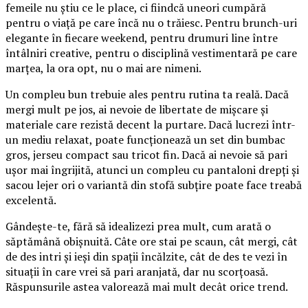
femeile nu știu ce le place, ci fiindcă uneori cumpără
pentru o viață pe care încă nu o trăiesc. Pentru brunch-uri
elegante în fiecare weekend, pentru drumuri line între
întâlniri creative, pentru o disciplină vestimentară pe care
marțea, la ora opt, nu o mai are nimeni.
Un compleu bun trebuie ales pentru rutina ta reală. Dacă
mergi mult pe jos, ai nevoie de libertate de mișcare și
materiale care rezistă decent la purtare. Dacă lucrezi într-
un mediu relaxat, poate funcționează un set din bumbac
gros, jerseu compact sau tricot fin. Dacă ai nevoie să pari
ușor mai îngrijită, atunci un compleu cu pantaloni drepți și
sacou lejer ori o variantă din stofă subțire poate face treabă
excelentă.
Gândește-te, fără să idealizezi prea mult, cum arată o
săptămână obișnuită. Câte ore stai pe scaun, cât mergi, cât
de des intri și ieși din spații încălzite, cât de des te vezi în
situații în care vrei să pari aranjată, dar nu scorțoasă.
Răspunsurile astea valorează mai mult decât orice trend.