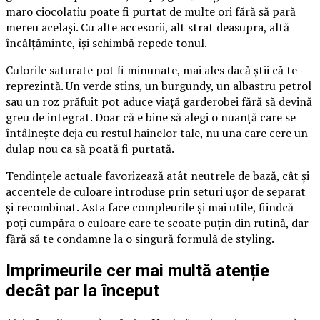
maro ciocolatiu poate fi purtat de multe ori fără să pară
mereu același. Cu alte accesorii, alt strat deasupra, altă
încălțăminte, își schimbă repede tonul.
Culorile saturate pot fi minunate, mai ales dacă știi că te
reprezintă. Un verde stins, un burgundy, un albastru petrol
sau un roz prăfuit pot aduce viață garderobei fără să devină
greu de integrat. Doar că e bine să alegi o nuanță care se
întâlnește deja cu restul hainelor tale, nu una care cere un
dulap nou ca să poată fi purtată.
Tendințele actuale favorizează atât neutrele de bază, cât și
accentele de culoare introduse prin seturi ușor de separat
și recombinat. Asta face compleurile și mai utile, fiindcă
poți cumpăra o culoare care te scoate puțin din rutină, dar
fără să te condamne la o singură formulă de styling.
Imprimeurile cer mai multă atenție
decât par la început