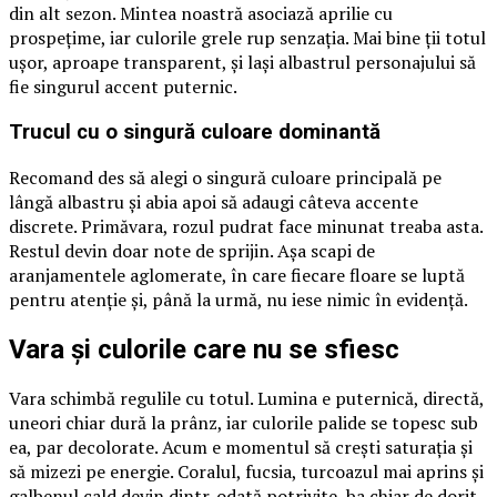
din alt sezon. Mintea noastră asociază aprilie cu
prospețime, iar culorile grele rup senzația. Mai bine ții totul
ușor, aproape transparent, și lași albastrul personajului să
fie singurul accent puternic.
Trucul cu o singură culoare dominantă
Recomand des să alegi o singură culoare principală pe
lângă albastru și abia apoi să adaugi câteva accente
discrete. Primăvara, rozul pudrat face minunat treaba asta.
Restul devin doar note de sprijin. Așa scapi de
aranjamentele aglomerate, în care fiecare floare se luptă
pentru atenție și, până la urmă, nu iese nimic în evidență.
Vara și culorile care nu se sfiesc
Vara schimbă regulile cu totul. Lumina e puternică, directă,
uneori chiar dură la prânz, iar culorile palide se topesc sub
ea, par decolorate. Acum e momentul să crești saturația și
să mizezi pe energie. Coralul, fucsia, turcoazul mai aprins și
galbenul cald devin dintr-odată potrivite, ba chiar de dorit.