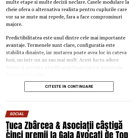
multe etape si multe decizii neclare. Casele modulare la
cheie ofera o alternativa realista pentru cuplurile care
vor sa se mute mai repede, fara a face compromisuri
majore.
Predictibilitatea este unul dintre cele mai importante
avantaje. Termenele sunt clare, configuratia este
stabilita dinainte, iar mutarea poate avea loc in cateva
luni, nu intr-un an sau mai mult. Acest lucru aduce
liniste si permite planificarea financiara si personala
fara incertitudini.
CITESTE IN CONTINUARE
Alegerea suprafetei potrivite
pentru doi
SOCIAL
Pentru un cuplu, o casa de 55 pana la 75 mp este de cele
Țuca Zbârcea & Asociații câștigă
mai multe ori varianta potrivita. Aceasta suprafata ofera
spatiul necesar pentru somn, lucru si relaxare, fara zone
cinci premii la Gala Avocați de Top