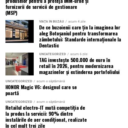
produselor pentru a proteja IMM-urile și
Pansamentul se schimbă singur, după primele 24 de ore,
furnizorii de servicii de gestionare
(MSP)
sau cu blândețe acasă. Dacă a aderat puțin la piele,
umezește marginile cu apă călduță înainte să tragi de el.
VIAȚA ÎN BUZĂU
acum 4 zile
Nu îl smulge brusc, fii blândă cu pielea.
De ce buzoienii care țin la imaginea lor
aleg Botoșaniul pentru transformarea
zâmbetului: Standarde internaționale la
Gheața și rolul ei adevărat
Dentastic
Gheața e prietena ta în primele câteva ore, dar nu așa
UNCATEGORIZED
acum 6 zile
cum și-o imaginează lumea. Nu o pui direct pe piele, nu
TAG investește 500.000 de euro în
o ții acolo o oră, nu te chinui. Iei un pachețel de gheață
retail în 2026, pentru modernizarea
magazinelor și extinderea portofoliului
sau o pungă cu mazăre congelată, o învelești într-un
prosop subțire și o așezi pe sutien, peste pansament,
UNCATEGORIZED
acum o săptămână
douăzeci de minute, apoi pauză vreo patruzeci.
HONOR Magic V6: designul care se
poartă
Repeți de două sau trei ori în prima seară. Atât e
UNCATEGORIZED
acum o săptămână
suficient. Gheața reduce inflamația, micșorează șansele
Retailul electro-IT mută competiția de
unei vânătăi extinse și calmează senzația de tensiune.
la produs la servicii: 90% dintre
Dacă uiți de ea, nu e o tragedie. Dacă o folosești prea
instalările de aer condiționat, realizate
în cel mult trei zile
mult, poți irita pielea.