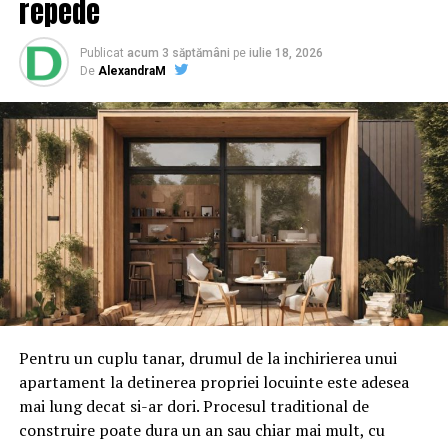
repede
Asociaţia „Vindecă-ţi Viaţa” vă oferă cursuri de
calificare
Publicat
acum 3 săptămâni
pe
iulie 18, 2026
NU RATATI
De
AlexandraM
Gherzan Cătălin vine cu recomandări pentru a respira un
aer mai curat!
Pentru un cuplu tanar, drumul de la inchirierea unui
apartament la detinerea propriei locuinte este adesea
mai lung decat si-ar dori. Procesul traditional de
construire poate dura un an sau chiar mai mult, cu