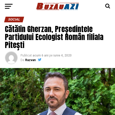
SOCIAL
Cătălin Gherzan, Președintele
Partidului Ecologist Român filiala
Piteşti
Publicat
acum 6 ani
pe
iunie 4, 2020
De
Razvan