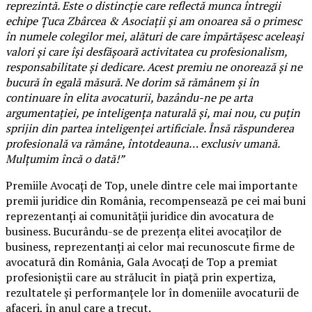
reprezintă. Este o distincție care reflectă munca întregii
echipe Țuca Zbârcea & Asociații și am onoarea să o primesc
în numele colegilor mei, alături de care împărtășesc aceleași
valori și care își desfășoară activitatea cu profesionalism,
responsabilitate și dedicare. Acest premiu ne onorează și ne
bucură în egală măsură. Ne dorim să rămânem și în
continuare în elita avocaturii, bazându-ne pe arta
argumentației, pe inteligența naturală și, mai nou, cu puțin
sprijin din partea inteligenței artificiale. Însă răspunderea
profesională va rămâne, întotdeauna… exclusiv umană.
Mulțumim încă o dată!”
Premiile Avocați de Top, unele dintre cele mai importante
premii juridice din România, recompensează pe cei mai buni
reprezentanți ai comunității juridice din avocatura de
business. Bucurându-se de prezența elitei avocaților de
business, reprezentanți ai celor mai recunoscute firme de
avocatură din România, Gala Avocați de Top a premiat
profesioniștii care au strălucit în piață prin expertiza,
rezultatele și performanțele lor în domeniile avocaturii de
afaceri, în anul care a trecut.