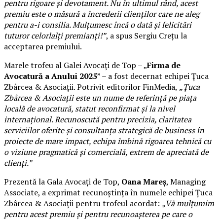
pentru rigoare și devotament. Nu în ultimul rând, acest
premiu este o măsură a încrederii clienților care ne aleg
pentru a-i consilia. Mulțumesc încă o dată și felicitări
tuturor celorlalți premianți!”
, a spus Sergiu Crețu la
acceptarea premiului.
Marele trofeu al Galei Avocați de Top – „
Firma de
Avocatură a Anului 2025
” – a fost decernat echipei Țuca
Zbârcea & Asociații. Potrivit editorilor FinMedia,
„Țuca
Zbârcea & Asociații este un nume de referință pe piața
locală de avocatură, statut reconfirmat și la nivel
internațional. Recunoscută pentru precizia, claritatea
serviciilor oferite și consultanța strategică de business în
proiecte de mare impact, echipa îmbină rigoarea tehnică cu
o viziune pragmatică și comercială, extrem de apreciată de
clienți.”
Prezentă la Gala Avocați de Top,
Oana Mareș
, Managing
Associate, a exprimat recunoștința în numele echipei Țuca
Zbârcea & Asociații pentru trofeul acordat:
„Vă mulțumim
pentru acest premiu și pentru recunoașterea pe care o