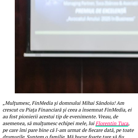
„Mulțumesc, FinMedia și domnului Mihai Săndoiu! Am
crescut cu Piața Financiară și ceea a însemnat FinMedia, ei
au fost pionierii acestui tip de evenimente. Vreau, de
asemenea, să mulțumesc echipei mele, lui
Florentin Țuca
,
pe care îmi pare bine că l-am urmat de fiecare dată, pe toate
drumurile. Suntem o familie. Mă bucur foarte tare să fiu