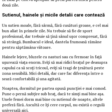
două zile.
Sutienul, hainele și micile detalii care contează
Un sutien moale, fără sârmă, fără cusături groase, e cel mai
bun aliat în primele zile. Nu trebuie să fie de sport
profesional, dar trebuie să țină sânul ușor compresat, fără
să strângă. Bumbacul e ideal, dantela frumoasă rămâne
pentru săptămâna viitoare.
Hainele lejere, bluzele cu nasturi sau cu fermoar în față
ușurează viața enorm. Eviți să mai ridici brațul pe deasupra
capului ca să scoți tricoul, eviți să tragi de țesătură peste
zona sensibilă. Mici detalii, dar care fac diferența între o
seară confortabilă și una agitată.
Noaptea, dormitul pe partea opusă puncției e mai comod.
Pune o pernă subțire sub braț, dacă te simți mai bine așa.
Unele femei dorm mai bine cu sutienul de noapte, altele
preferă fără. Ascultă ce îți cere corpul, nu există o regulă
universală aici.