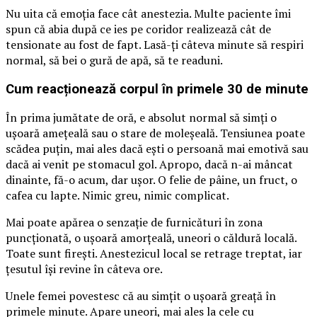
Nu uita că emoția face cât anestezia. Multe paciente îmi
spun că abia după ce ies pe coridor realizează cât de
tensionate au fost de fapt. Lasă-ți câteva minute să respiri
normal, să bei o gură de apă, să te readuni.
Cum reacționează corpul în primele 30 de minute
În prima jumătate de oră, e absolut normal să simți o
ușoară amețeală sau o stare de moleșeală. Tensiunea poate
scădea puțin, mai ales dacă ești o persoană mai emotivă sau
dacă ai venit pe stomacul gol. Apropo, dacă n-ai mâncat
dinainte, fă-o acum, dar ușor. O felie de pâine, un fruct, o
cafea cu lapte. Nimic greu, nimic complicat.
Mai poate apărea o senzație de furnicături în zona
puncționată, o ușoară amorțeală, uneori o căldură locală.
Toate sunt firești. Anestezicul local se retrage treptat, iar
țesutul își revine în câteva ore.
Unele femei povestesc că au simțit o ușoară greață în
primele minute. Apare uneori, mai ales la cele cu