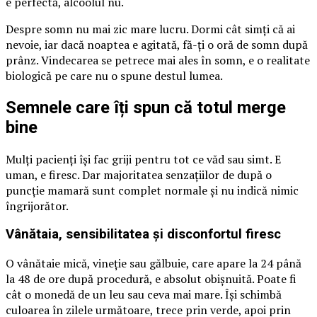
e perfectă, alcoolul nu.
Despre somn nu mai zic mare lucru. Dormi cât simți că ai
nevoie, iar dacă noaptea e agitată, fă-ți o oră de somn după
prânz. Vindecarea se petrece mai ales în somn, e o realitate
biologică pe care nu o spune destul lumea.
Semnele care îți spun că totul merge
bine
Mulți pacienți își fac griji pentru tot ce văd sau simt. E
uman, e firesc. Dar majoritatea senzațiilor de după o
puncție mamară sunt complet normale și nu indică nimic
îngrijorător.
Vânătaia, sensibilitatea și disconfortul firesc
O vânătaie mică, vineție sau gălbuie, care apare la 24 până
la 48 de ore după procedură, e absolut obișnuită. Poate fi
cât o monedă de un leu sau ceva mai mare. Își schimbă
culoarea în zilele următoare, trece prin verde, apoi prin