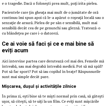
e o tragedie. Dacă o folosești prea mult, poți irita pielea.
Pacientele care țin gheața mai mult de o jumătate de oră
continuu îmi spun apoi că le-a apărut o roșeață locală sau o
senzație de arsură. Pielea de pe sân e sensibilă, mult mai
sensibilă decât cea de pe genunchi sau gleznă. Tratează-o
cu blândețea pe care i-o datorezi.
Ce ai voie să faci și ce e mai bine să
eviți acum
Aici intervine partea care derutează cel mai des. Femeile mă
întreabă, sau mai degrabă întreabă medicii. Pot să mă spăl?
Pot să fac sport? Pot să iau copilul în brațe? Răspunsurile
sunt mai simple decât pare.
Mișcarea, dușul și activitățile zilnice
În prima zi, ești bine să te miști normal prin casă, să gătești
ușor, să citești, să te uiți la un film. Ce eviți sunt mișcările