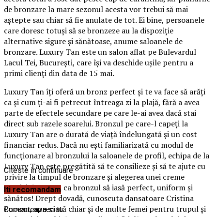
de bronzare la mare sezonul acesta vor trebui să mai
aştepte sau chiar să fie anulate de tot. Ei bine, persoanele
care doresc totuşi să se bronzeze au la dispoziţie
alternative sigure şi sănătoase, anume saloanele de
bronzare. Luxury Tan este un salon aflat pe Bulevardul
Lacul Tei, Bucureşti, care îşi va deschide uşile pentru a
primi clienţi din data de 15 mai.
Luxury Tan îţi oferă un bronz perfect şi te va face să arăţi
ca şi cum ţi-ai fi petrecut întreaga zi la plajă, fără a avea
parte de efectele secundare pe care le-ai avea dacă stai
direct sub razele soarelui. Bronzul pe care-l capeţi la
Luxury Tan are o durată de viaţă îndelungată şi un cost
financiar redus. Dacă nu eşti familiarizată cu modul de
funcţionare al bronzului la saloanele de profil, echipa de la
Luxury Tan este pregătită să te consilieze şi să te ajute cu
Citeste in continuare
privire la timpul de bronzare şi alegerea unei creme
potrivită pentru ca bronzul să iasă perfect, uniform şi
Iti recomandam
sănătos! Drept dovadă, cunoscuta dansatoare Cristina
Pucean, apreciată chiar şi de multe femei pentru trupul şi
Comenteaza si tu