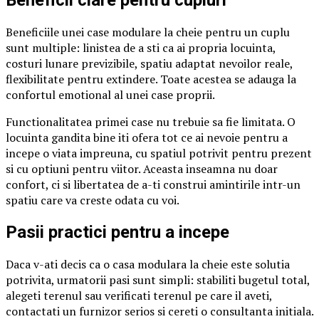
Beneficii clare pentru cupluri
Beneficiile unei case modulare la cheie pentru un cuplu
sunt multiple: linistea de a sti ca ai propria locuinta,
costuri lunare previzibile, spatiu adaptat nevoilor reale,
flexibilitate pentru extindere. Toate acestea se adauga la
confortul emotional al unei case proprii.
Functionalitatea primei case nu trebuie sa fie limitata. O
locuinta gandita bine iti ofera tot ce ai nevoie pentru a
incepe o viata impreuna, cu spatiul potrivit pentru prezent
si cu optiuni pentru viitor. Aceasta inseamna nu doar
confort, ci si libertatea de a-ti construi amintirile intr-un
spatiu care va creste odata cu voi.
Pasii practici pentru a incepe
Daca v-ati decis ca o casa modulara la cheie este solutia
potrivita, urmatorii pasi sunt simpli: stabiliti bugetul total,
alegeti terenul sau verificati terenul pe care il aveti,
contactati un furnizor serios si cereti o consultanta initiala.