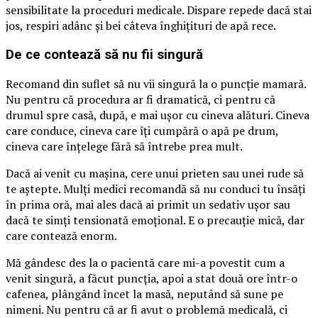
sensibilitate la proceduri medicale. Dispare repede dacă stai
jos, respiri adânc și bei câteva înghițituri de apă rece.
De ce contează să nu fii singură
Recomand din suflet să nu vii singură la o puncție mamară.
Nu pentru că procedura ar fi dramatică, ci pentru că
drumul spre casă, după, e mai ușor cu cineva alături. Cineva
care conduce, cineva care îți cumpără o apă pe drum,
cineva care înțelege fără să întrebe prea mult.
Dacă ai venit cu mașina, cere unui prieten sau unei rude să
te aștepte. Mulți medici recomandă să nu conduci tu însăți
în prima oră, mai ales dacă ai primit un sedativ ușor sau
dacă te simți tensionată emoțional. E o precauție mică, dar
care contează enorm.
Mă gândesc des la o pacientă care mi-a povestit cum a
venit singură, a făcut puncția, apoi a stat două ore într-o
cafenea, plângând încet la masă, neputând să sune pe
nimeni. Nu pentru că ar fi avut o problemă medicală, ci