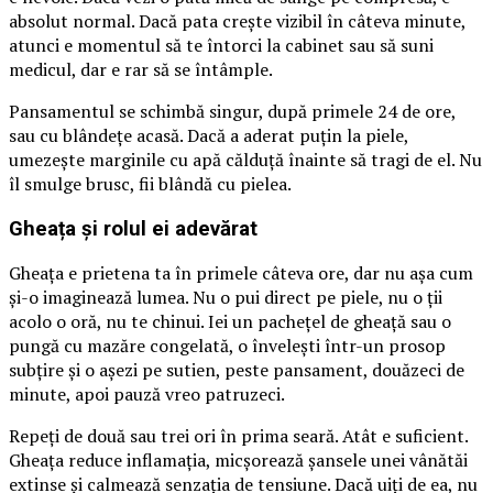
absolut normal. Dacă pata crește vizibil în câteva minute,
atunci e momentul să te întorci la cabinet sau să suni
medicul, dar e rar să se întâmple.
Pansamentul se schimbă singur, după primele 24 de ore,
sau cu blândețe acasă. Dacă a aderat puțin la piele,
umezește marginile cu apă călduță înainte să tragi de el. Nu
îl smulge brusc, fii blândă cu pielea.
Gheața și rolul ei adevărat
Gheața e prietena ta în primele câteva ore, dar nu așa cum
și-o imaginează lumea. Nu o pui direct pe piele, nu o ții
acolo o oră, nu te chinui. Iei un pachețel de gheață sau o
pungă cu mazăre congelată, o învelești într-un prosop
subțire și o așezi pe sutien, peste pansament, douăzeci de
minute, apoi pauză vreo patruzeci.
Repeți de două sau trei ori în prima seară. Atât e suficient.
Gheața reduce inflamația, micșorează șansele unei vânătăi
extinse și calmează senzația de tensiune. Dacă uiți de ea, nu