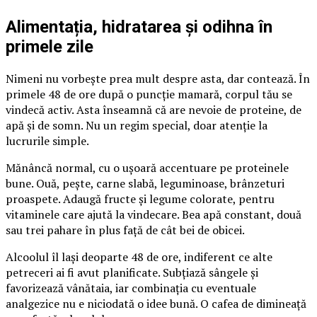
Alimentația, hidratarea și odihna în
primele zile
Nimeni nu vorbește prea mult despre asta, dar contează. În
primele 48 de ore după o puncție mamară, corpul tău se
vindecă activ. Asta înseamnă că are nevoie de proteine, de
apă și de somn. Nu un regim special, doar atenție la
lucrurile simple.
Mănâncă normal, cu o ușoară accentuare pe proteinele
bune. Ouă, pește, carne slabă, leguminoase, brânzeturi
proaspete. Adaugă fructe și legume colorate, pentru
vitaminele care ajută la vindecare. Bea apă constant, două
sau trei pahare în plus față de cât bei de obicei.
Alcoolul îl lași deoparte 48 de ore, indiferent ce alte
petreceri ai fi avut planificate. Subțiază sângele și
favorizează vânătaia, iar combinația cu eventuale
analgezice nu e niciodată o idee bună. O cafea de dimineață