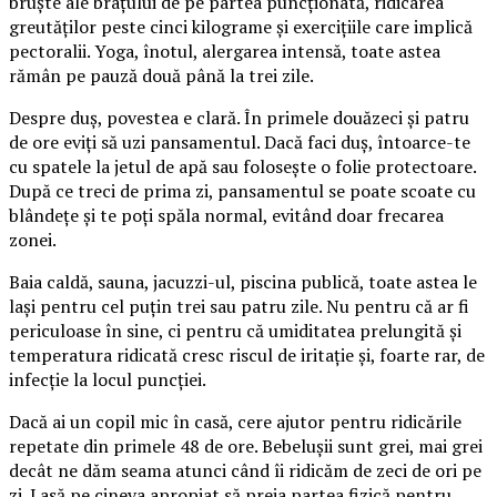
bruște ale brațului de pe partea puncționată, ridicarea
greutăților peste cinci kilograme și exercițiile care implică
pectoralii. Yoga, înotul, alergarea intensă, toate astea
rămân pe pauză două până la trei zile.
Despre duș, povestea e clară. În primele douăzeci și patru
de ore eviți să uzi pansamentul. Dacă faci duș, întoarce-te
cu spatele la jetul de apă sau folosește o folie protectoare.
După ce treci de prima zi, pansamentul se poate scoate cu
blândețe și te poți spăla normal, evitând doar frecarea
zonei.
Baia caldă, sauna, jacuzzi-ul, piscina publică, toate astea le
lași pentru cel puțin trei sau patru zile. Nu pentru că ar fi
periculoase în sine, ci pentru că umiditatea prelungită și
temperatura ridicată cresc riscul de iritație și, foarte rar, de
infecție la locul puncției.
Dacă ai un copil mic în casă, cere ajutor pentru ridicările
repetate din primele 48 de ore. Bebelușii sunt grei, mai grei
decât ne dăm seama atunci când îi ridicăm de zeci de ori pe
zi. Lasă pe cineva apropiat să preia partea fizică pentru