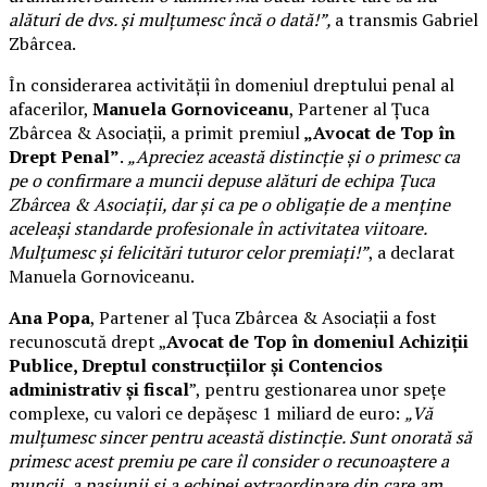
alături de dvs. și mulțumesc încă o dată!”,
a transmis Gabriel
Zbârcea.
În considerarea activității în domeniul dreptului penal al
afacerilor,
Manuela Gornoviceanu
, Partener al Țuca
Zbârcea & Asociații, a primit premiul
„Avocat de Top în
Drept Penal”
.
„Apreciez această distincție și o primesc ca
pe o confirmare a muncii depuse alături de echipa Țuca
Zbârcea & Asociații, dar și ca pe o obligație de a menține
aceleași standarde profesionale în activitatea viitoare.
Mulțumesc și felicitări tuturor celor premiați!”
, a declarat
Manuela Gornoviceanu.
Ana Popa
, Partener al Țuca Zbârcea & Asociații a fost
recunoscută drept „
Avocat de Top în domeniul Achiziții
Publice, Dreptul construcțiilor și Contencios
administrativ și fiscal
”, pentru gestionarea unor spețe
complexe, cu valori ce depășesc 1 miliard de euro:
„Vă
mulțumesc sincer pentru această distincție. Sunt onorată să
primesc acest premiu pe care îl consider o recunoaștere a
muncii, a pasiunii și a echipei extraordinare din care am