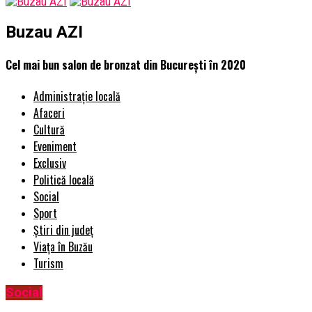
Buzau AZI
Cel mai bun salon de bronzat din Bucureşti în 2020
Administrație locală
Afaceri
Cultură
Eveniment
Exclusiv
Politică locală
Social
Sport
Știri din județ
Viața în Buzău
Turism
Social