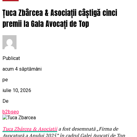
Țuca Zbârcea & Asociații câștigă cinci
premii la Gala Avocați de Top
Publicat
acum 4 săptămâni
pe
iulie 10, 2026
De
b2bseo
Țuca Zbârcea & Asociații
a fost desemnată „Firma de
Avocatură a Anului 2025” în cadrul Galei Avocați de Top