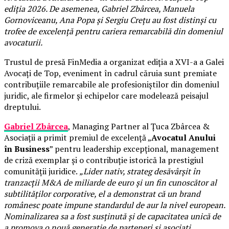
ediția 2026. De asemenea, Gabriel Zbârcea, Manuela
Gornoviceanu, Ana Popa și Sergiu Crețu au fost distinși cu
trofee de excelență pentru cariera remarcabilă din domeniul
avocaturii.
Trustul de presă FinMedia a organizat ediția a XVI-a a Galei
Avocați de Top, eveniment în cadrul căruia sunt premiate
contribuțiile remarcabile ale profesioniștilor din domeniul
juridic, ale firmelor și echipelor care modelează peisajul
dreptului.
Gabriel Zbârcea
, Managing Partner al Țuca Zbârcea &
Asociații a primit premiul de excelență „
Avocatul Anului
în Business
” pentru leadership excepțional, management
de criză exemplar și o contribuție istorică la prestigiul
comunității juridice.
„Lider nativ, strateg desăvârșit în
tranzacții M&A de miliarde de euro și un fin cunoscător al
subtilităților corporative, el a demonstrat că un brand
românesc poate impune standardul de aur la nivel european.
Nominalizarea sa a fost susținută și de capacitatea unică de
a promova o nouă generație de parteneri și asociați,