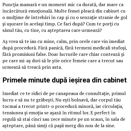
Puncția mamară e un moment mic ca durată, dar mare ca
încărcătură emoțională. Multe femei pleacă din cabinet cu
o mulțime de întrebări în cap și cu o senzație stranie de gol
și ușurare în același timp. Ce faci după? Cum te porți cu
sânul tău, cu tine, cu așteptarea care urmează?
Aș vrea să te iau cu mine, calm, prin orele care vin imediat
după procedură. Fără panică, fără termeni medicali stufoși,
fără promisiuni false. Doar lucrurile care chiar contează și
pe care mi-aș dori să le știe orice femeie care a trecut sau
urmează să treacă prin asta.
Primele minute după ieșirea din cabinet
Imediat ce te ridici de pe canapeaua de consultație, primul
lucru e să nu te grăbești. Nu ești bolnavă, dar corpul tău
tocmai a trecut printr-o procedură minoră, iar circulația,
tensiunea și emoția se așază în ritmul lor. E perfect în
regulă să stai cinci sau zece minute pe un scaun, în sala de
așteptare, până simți că pașii merg din nou de la sine.