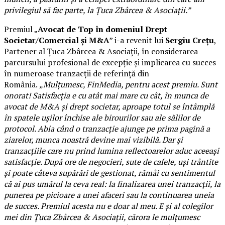
privilegiul să fac parte, la Țuca Zbârcea & Asociații.”
Premiul „
Avocat de Top în domeniul Drept
Societar/Comercial și M&A
” i-a revenit lui
Sergiu Crețu
,
Partener al Țuca Zbârcea & Asociații, în considerarea
parcursului profesional de excepție și implicarea cu succes
în numeroase tranzacții de referință din
România.
„Mulțumesc, FinMedia, pentru acest premiu. Sunt
onorat! Satisfacția e cu atât mai mare cu cât, în munca de
avocat de M&A și drept societar, aproape totul se întâmplă
în spatele ușilor închise ale birourilor sau ale sălilor de
protocol. Abia când o tranzacție ajunge pe prima pagină a
ziarelor, munca noastră devine mai vizibilă. Dar și
tranzacțiile care nu prind lumina reflectoarelor aduc aceeași
satisfacție. După ore de negocieri, sute de cafele, uși trântite
și poate câteva supărări de gestionat, rămâi cu sentimentul
că ai pus umărul la ceva real: la finalizarea unei tranzacții, la
punerea pe picioare a unei afaceri sau la continuarea uneia
de succes. Premiul acesta nu e doar al meu. E și al colegilor
mei din Țuca Zbârcea & Asociații, cărora le mulțumesc