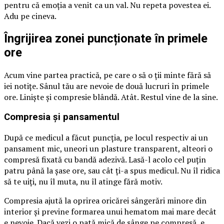
pentru că emoția a venit ca un val. Nu repeta povestea ei.
Adu pe cineva.
Îngrijirea zonei puncționate în primele
ore
Acum vine partea practică, pe care o să o ții minte fără să
iei notițe. Sânul tău are nevoie de două lucruri în primele
ore. Liniște și compresie blândă. Atât. Restul vine de la sine.
Compresia și pansamentul
După ce medicul a făcut puncția, pe locul respectiv ai un
pansament mic, uneori un plasture transparent, alteori o
compresă fixată cu bandă adezivă. Lasă-l acolo cel puțin
patru până la șase ore, sau cât ți-a spus medicul. Nu îl ridica
să te uiți, nu îl muta, nu îl atinge fără motiv.
Compresia ajută la oprirea oricărei sângerări minore din
interior și previne formarea unui hematom mai mare decât
e nevoie. Dacă vezi o pată mică de sânge pe compresă, e