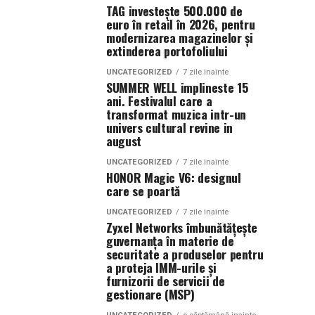
TAG investește 500.000 de
euro în retail în 2026, pentru
modernizarea magazinelor și
extinderea portofoliului
UNCATEGORIZED
7 zile inainte
SUMMER WELL implineste 15
ani. Festivalul care a
transformat muzica intr-un
univers cultural revine in
august
UNCATEGORIZED
7 zile inainte
HONOR Magic V6: designul
care se poartă
UNCATEGORIZED
7 zile inainte
Zyxel Networks îmbunătățește
guvernanța în materie de
securitate a produselor pentru
a proteja IMM-urile și
furnizorii de servicii de
gestionare (MSP)