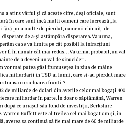
a atins vârful și că aceste cifre, deși oficiale, sunt
 țară în care sunt încă multi oameni care lucrează „la
i fără prea multe de pierdut, oamenii chinuiți de
ri disperate de a-și astâmpăra disperarea. Va urma,
sperăm ca se va limita pe cât posibil la infracțiuni
vor fi în număr cât mai redus… Va urma, probabil, un val
nainte de a deveni un val de sinucideri.
um vor mai putea găsi frumusețea în ziua de mâine
adica miliardarii in USD ai lumii, care si-au pierdut mare
a stransa cu sudoarea fruntii?
182 de miliarde de dolari din averile celor mai bogați 400
fiecare miliardar în parte. În doar o săptămână, Warren
ri după ce uriașul său fond de investiții, Berkshire
 Warren Buffett este al treilea cel mai bogat om și, în
ă, averea sa continuă să fie mai mare de 60 de miliarde