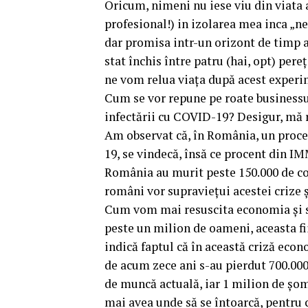
Oricum, nimeni nu iese viu din viata 
profesional!) in izolarea mea inca „n
dar promisa intr-un orizont de timp a
stat închis între patru (hai, opt) per
ne vom relua viața după acest experi
Cum se vor repune pe roate businessur
infectării cu COVID-19? Desigur, mă re
Am observat că, în România, un proce
19, se vindecă, însă ce procent din IM
România au murit peste 150.000 de com
români vor supravieţui acestei crize ş
Cum vom mai resuscita economia și s
peste un milion de oameni, aceasta fii
indică faptul că în această criză eco
de acum zece ani s-au pierdut 700.000
de muncă actuală, iar 1 milion de şome
mai avea unde să se întoarcă, pentru 