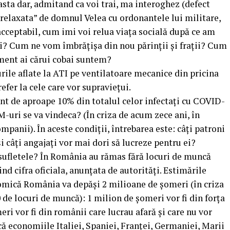
asta dar, admitand ca voi trai, ma interoghez (defect
erelaxata” de domnul Velea cu ordonantele lui militare,
cceptabil, cum imi voi relua viața socială după ce am
eți? Cum ne vom îmbrățișa din nou părinții și frații? Cum
ment ai cărui cobai suntem?
ile aflate la ATI pe ventilatoare mecanice din pricina
fer la cele care vor supraviețui.
nt de aproape 10% din totalul celor infectați cu COVID-
M-uri se va vindeca? (În criza de acum zece ani, în
panii). În aceste condiţii, întrebarea este: câţi patroni
i câţi angajaţi vor mai dori să lucreze pentru ei?
ufletele? În România au rămas fără locuri de muncă
nd cifra oficiala, anunțata de autorități. Estimările
nomică România va depăşi 2 milioane de şomeri (în criza
 de locuri de muncă): 1 milion de şomeri vor fi din forţa
ri vor fi din românii care lucrau afară şi care nu vor
că economiile Italiei, Spaniei, Franţei, Germaniei, Marii