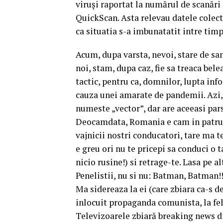
viruși raportat la numărul de scanări 
QuickScan. Asta relevau datele colect
ca situatia s-a imbunatatit intre timp
Acum, dupa varsta, nevoi, stare de san
noi, stam, dupa caz, fie sa treaca bele
tactic, pentru ca, domnilor, lupta inf
cauza unei amarate de pandemii. Azi, 
numeste „vector”, dar are aceeasi pars
Deocamdata, Romania e cam in patru l
vajnicii nostri conducatori, tare ma t
e greu ori nu te pricepi sa conduci o 
nicio rusine!) si retrage-te. Lasa pe al
Penelistii, nu si nu: Batman, Batman!
Ma sidereaza la ei (care zbiara ca-s d
inlocuit propaganda comunista, la fe
Televizoarele zbiară breaking news di