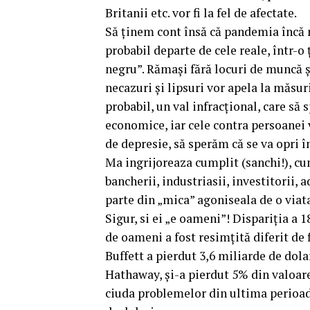
Britanii etc. vor fi la fel de afectate.
Să ținem cont însă că pandemia încă nu 
probabil departe de cele reale, într-o
negru”. Rămași fără locuri de muncă ș
necazuri și lipsuri vor apela la măsu
probabil, un val infracțional, care să 
economice, iar cele contra persoanei 
de depresie, să sperăm că se va opri î
Ma ingrijoreaza cumplit (sanchi!), c
bancherii, industriasii, investitorii, 
parte din „mica” agoniseala de o viat
Sigur, si ei „e oameni”! Dispariția a 
de oameni a fost resimțită diferit de 
Buffett a pierdut 3,6 miliarde de dola
Hathaway, și-a pierdut 5% din valoare.
ciuda problemelor din ultima perioad