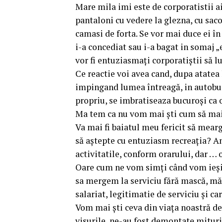
Mare mila imi este de corporatistii ai
pantaloni cu vedere la glezna, cu saco
camasi de forta. Se vor mai duce ei în
i-a concediat sau i-a bagat in somaj „
vor fi entuziasmați corporatiștii să l
Ce reactie voi avea cand, dupa atatea 
impingand lumea întreagă, in autobuzul
propriu, se imbratiseaza bucuroși ca 
Ma tem ca nu vom mai ști cum să mai 
Va mai fi baiatul meu fericit să meargă
să aștepte cu entuziasm recreația? Am 
activitatile, conform orarului, dar … 
Oare cum ne vom simți când vom ieși 
sa mergem la serviciu fără mască, mă
salariat, legitimatie de serviciu și ca
Vom mai ști ceva din viața noastră d
visurile, ne-au fost demontate mituri