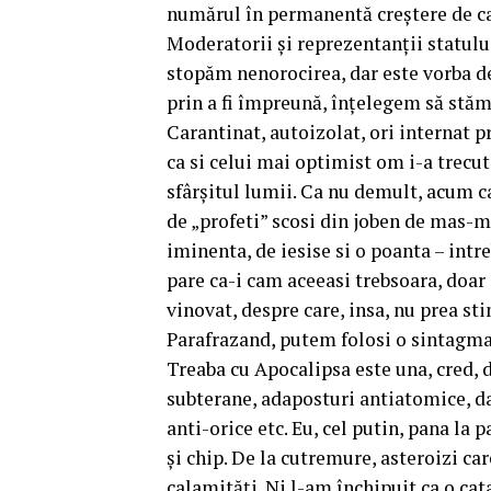
numărul în permanentă creștere de ca
Moderatorii și reprezentanții statul
stopăm nenorocirea, dar este vorba d
prin a fi împreună, înțelegem să stăm d
Carantinat, autoizolat, ori internat p
ca si celui mai optimist om i-a trecut 
sfârșitul lumii. Ca nu demult, acum ca
de „profeti” scosi din joben de mas-
iminenta, de iesise si o poanta – intr
pare ca-i cam aceeasi trebsoara, doar
vinovat, despre care, insa, nu prea st
Parafrazand, putem folosi o sintagma 
Treaba cu Apocalipsa este una, cred,
subterane, adaposturi antiatomice, da
anti-orice etc. Eu, cel putin, pana la 
și chip. De la cutremure, asteroizi ca
calamități. Ni l-am închipuit ca o cat