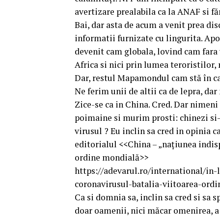
avertizare prealabila ca la ANAF si fă
Bai, dar asta de acum a venit prea disc
informatii furnizate cu lingurita. Apoi
devenit cam globala, lovind cam fara v
Africa si nici prin lumea teroristilor
Dar, restul Mapamondul cam stă în ca
Ne ferim unii de altii ca de lepra, da
Zice-se ca in China. Cred. Dar nimeni
poimaine si murim prosti: chinezi si-a
virusul ? Eu inclin sa cred in opinia 
editorialul <<China – „naţiunea indis
ordine mondială>>
https://adevarul.ro/international/i
coronavirusul-batalia-viitoarea-or
Ca si domnia sa, inclin sa cred si sa 
doar oamenii, nici măcar omenirea, a 