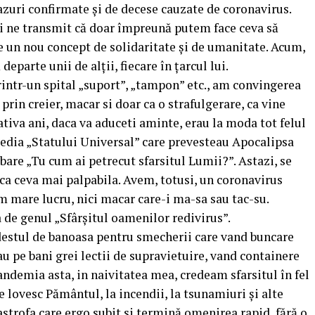
zuri confirmate și de decese cauzate de coronavirus.
ui ne transmit că doar împreună putem face ceva să
e un nou concept de solidaritate și de umanitate. Acum,
eparte unii de alții, fiecare în țarcul lui.
rintr-un spital „suport”, „tampon” etc., am convingerea
prin creier, macar si doar ca o strafulgerare, ca vine
tiva ani, daca va aduceti aminte, erau la moda tot felul
media „Statului Universal” care prevesteau Apocalipsa
ebare „Tu cum ai petrecut sfarsitul Lumii?”. Astazi, se
 ca ceva mai palpabila. Avem, totusi, un coronavirus
im mare lucru, nici macar care-i ma-sa sau tac-su.
de genul „Sfârșitul oamenilor redivirus”.
 destul de banoasa pentru smecherii care vand buncare
u pe bani grei lectii de supravietuire, vand containere
pandemia asta, in naivitatea mea, credeam sfarsitul în fel
re lovesc Pământul, la incendii, la tsunamiuri și alte
astrofa care ergo subit si termină omenirea rapid, fără o