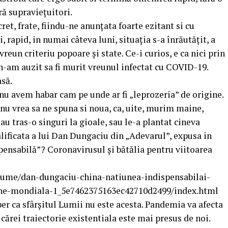
ră supraviețuitori.
ret, frate, fiindu-ne anunțata foarte ezitant si cu
, rapid, in numai câteva luni, situația s-a înrăutățit, a
reun criteriu popoare și state. Ce-i curios, e ca nici prin
, n-am auzit sa fi murit vreunul infectat cu COVID-19.
să.
r nu avem habar cam pe unde ar fi „leprozeria” de origine.
 nu vrea sa ne spuna si noua, ca, uite, murim maine,
u tras-o singuri la gioale, sau le-a plantat cineva
calificata a lui Dan Dungaciu din „Adevarul”, expusa in
pensabilă”? Coronavirusul şi bătălia pentru viitoarea
n-lume/dan-dungaciu-china-natiunea-indispensabilai-
dine-mondiala-1_5e7462375163ec42710d2499/index.html
sper ca sfârșitul Lumii nu este acesta. Pandemia va afecta
cărei traiectorie existentiala este mai presus de noi.