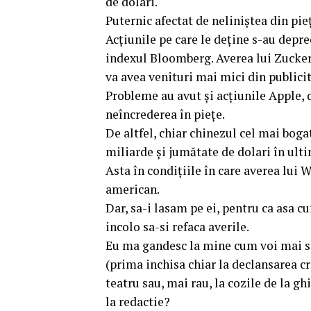
de dolari.
Puternic afectat de neliniștea din pi
Acțiunile pe care le deține s-au depre
indexul Bloomberg. Averea lui Zucker
va avea venituri mai mici din publicit
Probleme au avut și acțiunile Apple, d
neîncrederea în piețe.
De altfel, chiar chinezul cel mai boga
miliarde și jumătate de dolari în ult
Asta în condițiile în care averea lui
american.
Dar, sa-i lasam pe ei, pentru ca asa c
incolo sa-si refaca averile.
Eu ma gandesc la mine cum voi mai st
(prima inchisa chiar la declansarea c
teatru sau, mai rau, la cozile de la g
la redactie?