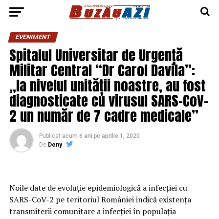
EVENIMENT
Spitalul Universitar de Urgență
Militar Central “Dr Carol Davila”:
„la nivelul unității noastre, au fost
diagnosticate cu virusul SARS-CoV-
2 un număr de 7 cadre medicale”
Publicat
acum 6 ani
pe
aprilie 1, 2020
De
Deny
Noile date de evoluție epidemiologică a infecției cu
SARS-CoV-2 pe teritoriul României indică existența
transmiterii comunitare a infecției în populația