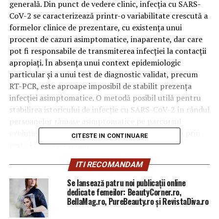
generală. Din punct de vedere clinic, infecția cu SARS-
CoV-2 se caracterizează printr-o variabilitate crescută a
formelor clinice de prezentare, cu existența unui
procent de cazuri asimptomatice, inaparente, dar care
pot fi responsabile de transmiterea infecției la contacții
apropiați. În absența unui context epidemiologic
particular și a unui test de diagnostic validat, precum
RT-PCR, este aproape imposibil de stabilit prezența
infecției asimptomatice. O metodă posibil utilă pentru
stabilirea istoricului de infecție cu SARS-CoV-2 în rândul
persoanelor rămase asimptomatice pe parcursul
evoluției epidemiei este supravegherea serologică prin
CITESTE IN CONTINUARE
teste ELISA IgG și IgM.
ITI RECOMANDAM
Testele ELISA folosite la acest moment sunt teste
calitative pentru detecția anticorpilor de tip IgM și IgG
Se lansează patru noi publicații online
anti-SARS-CoV-2 și nu reprezintă singurul criteriu de
dedicate femeilor: BeautyCorner.ro,
BellaMag.ro, PureBeauty.ro și RevistaDiva.ro
diagnostic. În cazul COVID-19, dinamica anticorpilor
arată că cei de tip IgM se pozitivează după cca 7 zile de