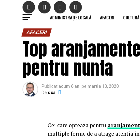
ADMINISTRAȚIE LOCALĂ
AFACERI
CULTURĂ
AFACERI
Top aranjamente 
pentru nunta
Publicat
acum 6 ani
pe
martie 10, 2020
De
dca
Cei care opteaza pentru
aranjamente
multiple forme de a atrage atentia in