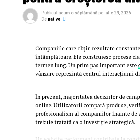
Publicat
acum o săptămână
pe
iulie 29, 2026
De
native
Companiile care obțin rezultate constante
întâmplătoare. Ele construiesc procese clar
termen lung. Un prim pas important este
vânzare reprezintă centrul interacțiunii di
În prezent, majoritatea deciziilor de cump
online. Utilizatorii compară produse, verif
profesionalism al companiilor înainte de a
trebuie tratată ca o investiție strategică.
Un website performant contribuie la constr