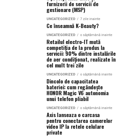
furnizorii de servicii de
gestionare (MSP)
UNCATEGORIZED
7 zile inainte
Ce înseamnă K-Beauty?
UNCATEGORIZED
o săptămână inainte
Retailul electro-IT mută
competiția de la produs la
servicii: 90% dintre instalările
de aer condiționat, realizate în
cel mult trei zile
UNCATEGORIZED
o săptămână inainte
Dincolo de capacitatea
bateriei: cum regândește
HONOR Magic V6 autonomia
unui telefon pliabil
UNCATEGORIZED
o săptămână inainte
Axis lanseaza o carcasa
pentru conectarea camerelor
video IP la retele celulare
private