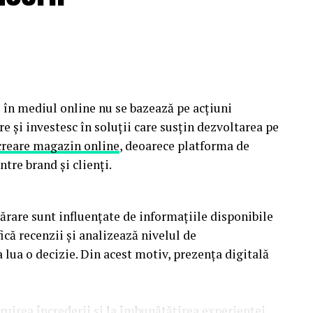
 în mediul online nu se bazează pe acțiuni
e și investesc în soluții care susțin dezvoltarea pe
creare magazin online
, deoarece platforma de
ntre brand și clienți.
ărare sunt influențate de informațiile disponibile
ică recenzii și analizează nivelul de
 lua o decizie. Din acest motiv, prezența digitală
uirea încrederii și la îmbunătățirea experienței