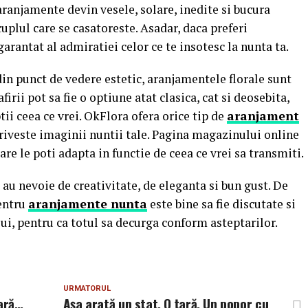
aranjamente devin vesele, solare, inedite si bucura
 cuplul care se casatoreste. Asadar, daca preferi
garantat al admiratiei celor ce te insotesc la nunta ta.
din punct de vedere estetic, aranjamentele florale sunt
irii pot sa fie o optiune atat clasica, cat si deosebita,
btii ceea ce vrei. OkFlora ofera orice tip de
aranjament
triveste imaginii nuntii tale. Pagina magazinului online
are le poti adapta in functie de ceea ce vrei sa transmiti.
au nevoie de creativitate, de eleganta si bun gust. De
Pentru
aranjamente nunta
este bine sa fie discutate si
ui, pentru ca totul sa decurga conform asteptarilor.
URMATORUL
oară…
Aşa arată un stat. O ţară. Un popor cu