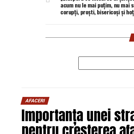
acum nu le mai puțim, nu mai 
corupți, proști, bisericoși și hoț
AFACERI
Importanța unei stra
pentru creșterea afa