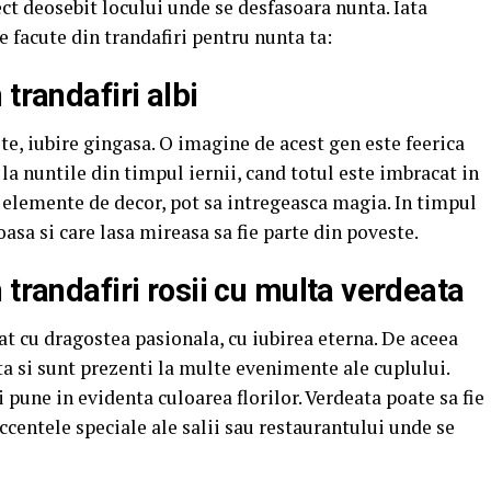
pect deosebit locului unde se desfasoara nunta. Iata
 facute din trandafiri pentru nunta ta:
trandafiri albi
ete, iubire gingasa. O imagine de acest gen este feerica
 la nuntile din timpul iernii, cand totul este imbracat in
n elemente de decor, pot sa intregeasca magia. In timpul
asa si care lasa mireasa sa fie parte din poveste.
 trandafiri rosii cu multa verdeata
at cu dragostea pasionala, cu iubirea eterna. De aceea
ta si sunt prezenti la multe evenimente ale cuplului.
 pune in evidenta culoarea florilor. Verdeata poate sa fie
 accentele speciale ale salii sau restaurantului unde se