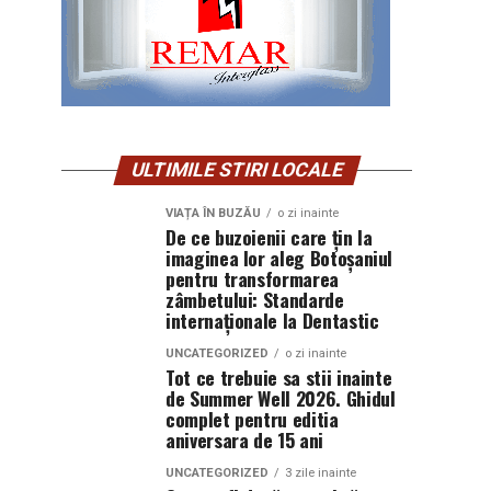
ULTIMILE STIRI LOCALE
VIAȚA ÎN BUZĂU
o zi inainte
De ce buzoienii care țin la
imaginea lor aleg Botoșaniul
pentru transformarea
zâmbetului: Standarde
internaționale la Dentastic
UNCATEGORIZED
o zi inainte
Tot ce trebuie sa stii inainte
de Summer Well 2026. Ghidul
complet pentru editia
aniversara de 15 ani
UNCATEGORIZED
3 zile inainte