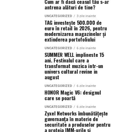
Cum ar fi dacă ceasul tău s-ar
antrena alături de tine?
UNCATEGORIZED
3 zile inainte
TAG investește 500.000 de
euro în retail în 2026, pentru
modernizarea magazinelor și
extinderea portofoliului
UNCATEGORIZED
6 zile inainte
SUMMER WELL implineste 15
ani. Festivalul care a
transformat muzica intr-un
univers cultural revine in
august
UNCATEGORIZED
6 zile inainte
HONOR Magic V6: designul
care se poartă
UNCATEGORIZED
6 zile inainte
Zyxel Networks îmbunătățește
guvernanța în materie de
securitate a produselor pentru
a proteja IMM-urile și