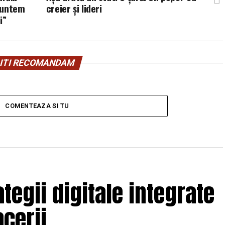
suntem
creier şi lideri
i”
ITI RECOMANDAM
COMENTEAZA SI TU
tegii digitale integrate
cerii