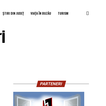
ȘTIRI DIN JUDEȚ
VIAȚA ÎN BUZĂU
TURISM
i
PARTENERI