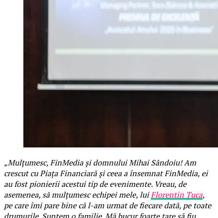
„Mulțumesc, FinMedia și domnului Mihai Săndoiu! Am
crescut cu Piața Financiară și ceea a însemnat FinMedia, ei
au fost pionierii acestui tip de evenimente. Vreau, de
asemenea, să mulțumesc echipei mele, lui
Florentin Țuca
,
pe care îmi pare bine că l-am urmat de fiecare dată, pe toate
drumurile. Suntem o familie. Mă bucur foarte tare să fiu