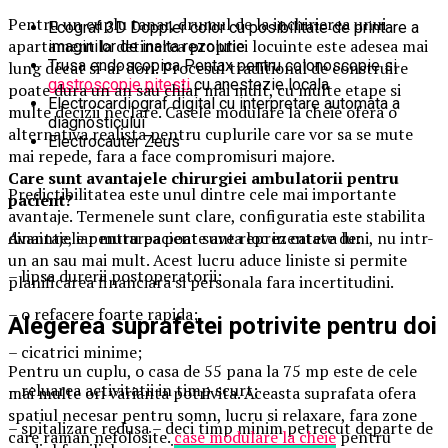
Pentru un cuplu tanar, drumul de la inchirierea unui
Ecograf 3D Doppler color cu posibilitate de printare a
apartament la detinerea propriei locuinte este adesea mai
imaginilor de inalta rezolutie
Trusa endoscopica Pentax pentru colonoscopie si
lung decat si-ar dori. Procesul traditional de construire
gastroscopie pitesti
cu anestezie locala
poate dura un an sau chiar mai mult, cu multe etape si
Electrocardiograf digital cu interpretare automata a
multe decizii neclare. Casele modulare la cheie ofera o
diagnosticului
alternativa realista pentru cuplurile care vor sa se mute
Electrocauter Zeus
mai repede, fara a face compromisuri majore.
Care sunt avantajele chirurgiei ambulatorii pentru
Predictibilitatea este unul dintre cele mai importante
pacient?
avantaje. Termenele sunt clare, configuratia este stabilita
dinainte, iar mutarea poate avea loc in cateva luni, nu intr-
Avantajele pentru pacient sunt reprezentate de:
un an sau mai mult. Acest lucru aduce liniste si permite
– lipsa durerii postoperatorii;
planificarea financiara si personala fara incertitudini.
– o refacere foarte rapida;
Alegerea suprafetei potrivite pentru doi
– cicatrici minime;
Pentru un cuplu, o casa de 55 pana la 75 mp este de cele
– reluarea activitatii in timp scurt;
mai multe ori varianta potrivita. Aceasta suprafata ofera
spatiul necesar pentru somn, lucru si relaxare, fara zone
– spitalizare redusa – deci timp minim petrecut departe de
care raman nefolosite.
case modulare la cheie
pentru