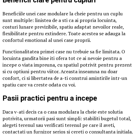
Beneficii clare pentru cupluri
Beneficiile unei case modulare la cheie pentru un cuplu
sunt multiple: linistea de a sti ca ai propria locuinta,
costuri lunare previzibile, spatiu adaptat nevoilor reale,
flexibilitate pentru extindere. Toate acestea se adauga la
confortul emotional al unei case proprii.
Functionalitatea primei case nu trebuie sa fie limitata. O
locuinta gandita bine iti ofera tot ce ai nevoie pentru a
incepe o viata impreuna, cu spatiul potrivit pentru prezent
si cu optiuni pentru viitor. Aceasta inseamna nu doar
confort, ci si libertatea de a-ti construi amintirile intr-un
spatiu care va creste odata cu voi.
Pasii practici pentru a incepe
Daca v-ati decis ca o casa modulara la cheie este solutia
potrivita, urmatorii pasi sunt simpli: stabiliti bugetul total,
alegeti terenul sau verificati terenul pe care il aveti,
contactati un furnizor serios si cereti o consultanta initiala.