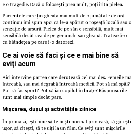
e o tragedie. Dacă o folosești prea mult, poți irita pielea.
Pacientele care țin gheața mai mult de o jumătate de oră
continuu îmi spun apoi că le-a apărut o roșeață locală sau o
senzație de arsură. Pielea de pe sân e sensibilă, mult mai
sensibilă decât cea de pe genunchi sau gleznă. Tratează-o
cu blândețea pe care i-o datorezi.
Ce ai voie să faci și ce e mai bine să
eviți acum
Aici intervine partea care derutează cel mai des. Femeile mă
întreabă, sau mai degrabă întreabă medicii. Pot să mă spăl?
Pot să fac sport? Pot să iau copilul în brațe? Răspunsurile
sunt mai simple decât pare.
Mișcarea, dușul și activitățile zilnice
În prima zi, ești bine să te miști normal prin casă, să gătești
ușor, să citești, să te uiți la un film. Ce eviți sunt mișcările