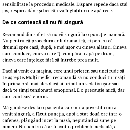
sensibilitate la proceduri medicale. Dispare repede dacă stai
jos, respiri adânc și bei câteva înghițituri de apă rece.
De ce contează să nu fii singură
Recomand din suflet să nu vii singură la o puncție mamară.
Nu pentru că procedura ar fi dramatică, ci pentru că
drumul spre casă, după, e mai ușor cu cineva alături. Cineva
care conduce, cineva care îți cumpără o apă pe drum,
cineva care înțelege fără să întrebe prea mult.
Dacă ai venit cu mașina, cere unui prieten sau unei rude să
te aștepte. Mulți medici recomandă să nu conduci tu însăți
în prima oră, mai ales dacă ai primit un sedativ ușor sau
dacă te simți tensionată emoțional. E o precauție mică, dar
care contează enorm.
Mă gândesc des la o pacientă care mi-a povestit cum a
venit singură, a făcut puncția, apoi a stat două ore într-o
cafenea, plângând încet la masă, neputând să sune pe
nimeni. Nu pentru că ar fi avut o problemă medicală, ci