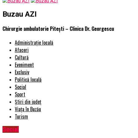
Buzau AZI
Chirurgie ambulatorie Pitești – Clinica Dr. Georgescu
Administrație locală
Afaceri
Cultură
Eveniment
Exclusiv
Politică locală
Social
Sport
Știri din județ
Viața în Buzău
Turism
Social