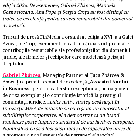
ediția 2026. De asemenea, Gabriel Zbârcea, Manuela
Gornoviceanu, Ana Popa și Sergiu Crețu au fost distinși cu
trofee de excelență pentru cariera remarcabilă din domeniul
avocaturii.
Trustul de presă FinMedia a organizat ediția a XVI-a a Galei
Avocați de Top, eveniment în cadrul căruia sunt premiate
contribuțiile remarcabile ale profesioniștilor din domeniul
juridic, ale firmelor și echipelor care modelează peisajul
dreptului.
Gabriel Zbârcea
, Managing Partner al Țuca Zbârcea &
Asociații a primit premiul de excelență „
Avocatul Anului
în Business
” pentru leadership excepțional, management
de criză exemplar și o contribuție istorică la prestigiul
comunității juridice.
„Lider nativ, strateg desăvârșit în
tranzacții M&A de miliarde de euro și un fin cunoscător al
subtilităților corporative, el a demonstrat că un brand
românesc poate impune standardul de aur la nivel european.
Nominalizarea sa a fost susținută și de capacitatea unică de
a promova o nouă generație de parteneri și asociați,