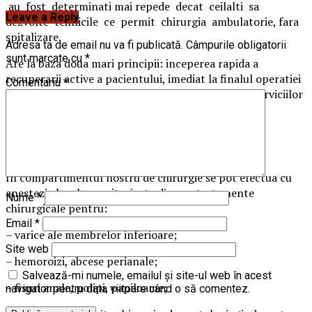
au fost determinati mai repede decat ceilalti sa
Leave a Reply
dezvolte tehnicile ce permit chirurgia ambulatorie, fara
spitalizare.
Adresa ta de email nu va fi publicată.
Câmpurile obligatorii
sunt marcate cu
*
Are la baza doua mari principii: inceperea rapida a
recuperarii active a pacientului, imediat la finalul operatiei
Comentariu
*
si o eficientizare din punct de vedere financiar al serviciilor
medicale oferite pacientului.
Ce tratamente/operatii chirurgicale se fac
ambulatoriu?
In compartimentul nostru de chirurgie se pot efectua cu
anestezie locala monitorizata diverse tratamente
Nume
*
chirurgicale pentru:
Email
*
– varice ale membrelor inferioare;
Site web
– hemoroizi, abcese perianale;
Salvează-mi numele, emailul și site-ul web în acest
– fisuri anale, polipi, papiloame;
navigator pentru data viitoare când o să comentez.