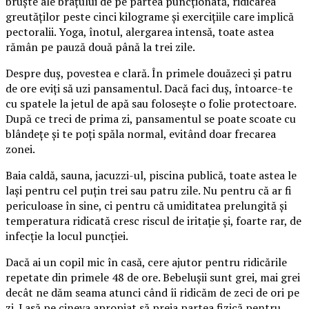
bruște ale brațului de pe partea puncționată, ridicarea
greutăților peste cinci kilograme și exercițiile care implică
pectoralii. Yoga, înotul, alergarea intensă, toate astea
rămân pe pauză două până la trei zile.
Despre duș, povestea e clară. În primele douăzeci și patru
de ore eviți să uzi pansamentul. Dacă faci duș, întoarce-te
cu spatele la jetul de apă sau folosește o folie protectoare.
După ce treci de prima zi, pansamentul se poate scoate cu
blândețe și te poți spăla normal, evitând doar frecarea
zonei.
Baia caldă, sauna, jacuzzi-ul, piscina publică, toate astea le
lași pentru cel puțin trei sau patru zile. Nu pentru că ar fi
periculoase în sine, ci pentru că umiditatea prelungită și
temperatura ridicată cresc riscul de iritație și, foarte rar, de
infecție la locul puncției.
Dacă ai un copil mic în casă, cere ajutor pentru ridicările
repetate din primele 48 de ore. Bebelușii sunt grei, mai grei
decât ne dăm seama atunci când îi ridicăm de zeci de ori pe
zi. Lasă pe cineva apropiat să preia partea fizică pentru