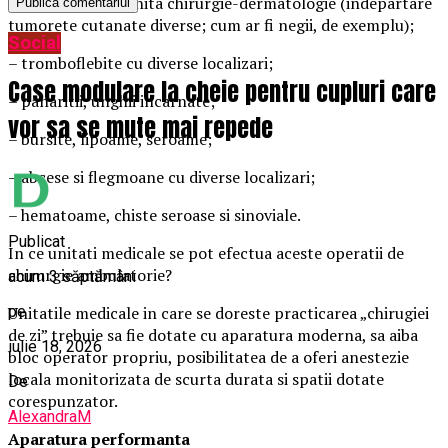
– afectiuni de granita chirurgie-dermatologie (indepartare
tumorete cutanate diverse; cum ar fi negii, de exemplu);
Social
– tromboflebite cu diverse localizari;
Case modulare la cheie pentru cupluri care
– panaritii, unghii incarnate;
vor sa se mute mai repede
– bursite, lipoame, seroame;
– abcese si flegmoane cu diverse localizari;
– hematoame, chiste seroase si sinoviale.
Publicat
In ce unitati medicale se pot efectua aceste operatii de
chirurgie ambulatorie?
acum 3 săptămâni
pe
Unitatile medicale in care se doreste practicarea „chirugiei
de zi” trebuie sa fie dotate cu aparatura moderna, sa aiba
iulie 18, 2026
bloc operator propriu, posibilitatea de a oferi anestezie
locala monitorizata de scurta durata si spatii dotate
De
corespunzator.
AlexandraM
Aparatura performanta