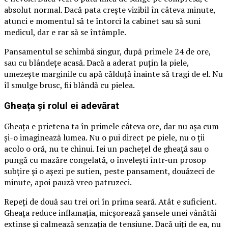
absolut normal. Dacă pata crește vizibil în câteva minute,
atunci e momentul să te întorci la cabinet sau să suni
medicul, dar e rar să se întâmple.
Pansamentul se schimbă singur, după primele 24 de ore,
sau cu blândețe acasă. Dacă a aderat puțin la piele,
umezește marginile cu apă călduță înainte să tragi de el. Nu
îl smulge brusc, fii blândă cu pielea.
Gheața și rolul ei adevărat
Gheața e prietena ta în primele câteva ore, dar nu așa cum
și-o imaginează lumea. Nu o pui direct pe piele, nu o ții
acolo o oră, nu te chinui. Iei un pachețel de gheață sau o
pungă cu mazăre congelată, o învelești într-un prosop
subțire și o așezi pe sutien, peste pansament, douăzeci de
minute, apoi pauză vreo patruzeci.
Repeți de două sau trei ori în prima seară. Atât e suficient.
Gheața reduce inflamația, micșorează șansele unei vânătăi
extinse și calmează senzația de tensiune. Dacă uiți de ea, nu