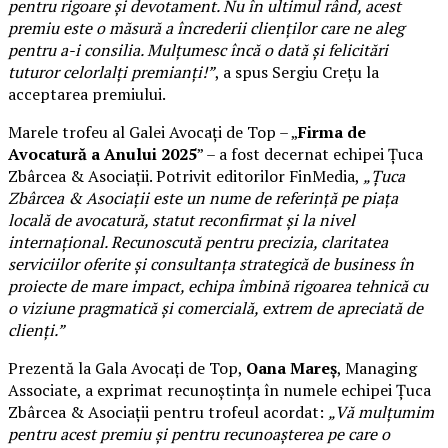
pentru rigoare și devotament. Nu în ultimul rând, acest
premiu este o măsură a încrederii clienților care ne aleg
pentru a-i consilia. Mulțumesc încă o dată și felicitări
tuturor celorlalți premianți!”
, a spus Sergiu Crețu la
acceptarea premiului.
Marele trofeu al Galei Avocați de Top – „
Firma de
Avocatură a Anului 2025
” – a fost decernat echipei Țuca
Zbârcea & Asociații. Potrivit editorilor FinMedia,
„Țuca
Zbârcea & Asociații este un nume de referință pe piața
locală de avocatură, statut reconfirmat și la nivel
internațional. Recunoscută pentru precizia, claritatea
serviciilor oferite și consultanța strategică de business în
proiecte de mare impact, echipa îmbină rigoarea tehnică cu
o viziune pragmatică și comercială, extrem de apreciată de
clienți.”
Prezentă la Gala Avocați de Top,
Oana Mareș
, Managing
Associate, a exprimat recunoștința în numele echipei Țuca
Zbârcea & Asociații pentru trofeul acordat:
„Vă mulțumim
pentru acest premiu și pentru recunoașterea pe care o