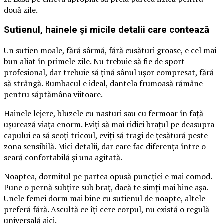
două zile.
Sutienul, hainele și micile detalii care contează
Un sutien moale, fără sârmă, fără cusături groase, e cel mai
bun aliat în primele zile. Nu trebuie să fie de sport
profesional, dar trebuie să țină sânul ușor compresat, fără
să strângă. Bumbacul e ideal, dantela frumoasă rămâne
pentru săptămâna viitoare.
Hainele lejere, bluzele cu nasturi sau cu fermoar în față
ușurează viața enorm. Eviți să mai ridici brațul pe deasupra
capului ca să scoți tricoul, eviți să tragi de țesătură peste
zona sensibilă. Mici detalii, dar care fac diferența între o
seară confortabilă și una agitată.
Noaptea, dormitul pe partea opusă puncției e mai comod.
Pune o pernă subțire sub braț, dacă te simți mai bine așa.
Unele femei dorm mai bine cu sutienul de noapte, altele
preferă fără. Ascultă ce îți cere corpul, nu există o regulă
universală aici.