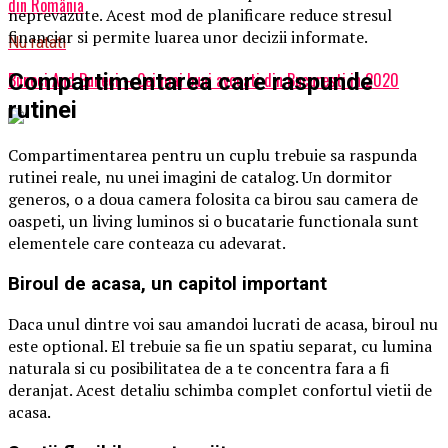
din România
neprevazute. Acest mod de planificare reduce stresul
financiar si permite luarea unor decizii informate.
Nu ratati
Buneci And Buneci – Cei mai buni avocati din Bucuresti in 2020
Compartimentarea care raspunde
rutinei
Compartimentarea pentru un cuplu trebuie sa raspunda
rutinei reale, nu unei imagini de catalog. Un dormitor
generos, o a doua camera folosita ca birou sau camera de
oaspeti, un living luminos si o bucatarie functionala sunt
elementele care conteaza cu adevarat.
Biroul de acasa, un capitol important
Daca unul dintre voi sau amandoi lucrati de acasa, biroul nu
este optional. El trebuie sa fie un spatiu separat, cu lumina
naturala si cu posibilitatea de a te concentra fara a fi
deranjat. Acest detaliu schimba complet confortul vietii de
acasa.