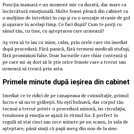
Puncția mamară e un moment mic ca durată, dar mare ca
încărcătură emoțională. Multe femei pleacă din cabinet cu
o mulțime de întrebări în cap și cu o senzație stranie de gol
și ușurare în același timp. Ce faci după? Cum te porți cu
sânul tău, cu tine, cu așteptarea care urmează?
Aș vrea să te iau cu mine, calm, prin orele care vin imediat
după procedură. Fără panică, fără termeni medicali stufoși,
fără promisiuni false. Doar lucrurile care chiar contează și
pe care mi-aș dori să le știe orice femeie care a trecut sau
urmează să treacă prin asta.
Primele minute după ieșirea din cabinet
Imediat ce te ridici de pe canapeaua de consultație, primul
lucru e să nu te grăbești. Nu ești bolnavă, dar corpul tău
tocmai a trecut printr-o procedură minoră, iar circulația,
tensiunea și emoția se așază în ritmul lor. E perfect în
regulă să stai cinci sau zece minute pe un scaun, în sala de
așteptare, până simți că pașii merg din nou de la sine.