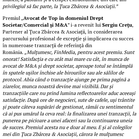
privilegiul să fac parte, la Țuca Zbârcea & Asociații.”
Premiul „
Avocat de Top în domeniul Drept
Societar/Comercial și M&A
” i-a revenit lui
Sergiu Crețu
,
Partener al Țuca Zbârcea & Asociații, în considerarea
parcursului profesional de excepție și implicarea cu succes
în numeroase tranzacții de referință din
România.
„Mulțumesc, FinMedia, pentru acest premiu. Sunt
onorat! Satisfacția e cu atât mai mare cu cât, în munca de
avocat de M&A și drept societar, aproape totul se întâmplă
în spatele ușilor închise ale birourilor sau ale sălilor de
protocol. Abia când o tranzacție ajunge pe prima pagină a
ziarelor, munca noastră devine mai vizibilă. Dar și
tranzacțiile care nu prind lumina reflectoarelor aduc aceeași
satisfacție. După ore de negocieri, sute de cafele, uși trântite
și poate câteva supărări de gestionat, rămâi cu sentimentul
că ai pus umărul la ceva real: la finalizarea unei tranzacții, la
punerea pe picioare a unei afaceri sau la continuarea uneia
de succes. Premiul acesta nu e doar al meu. E și al colegilor
mei din Țuca Zbârcea & Asociații, cărora le mulțumesc