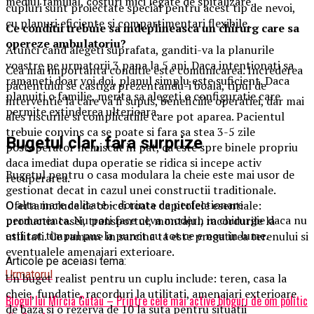
mediul familial, costuri mici legate de spitalizare.
cupluri sunt proiectate special pentru acest tip de nevoi,
cu planuri eficiente si compartimentari flexibile.
Ce conditii trebuie sa indeplineasca un chirurg care sa
opereze ambulatoriu?
Atunci cand alegeti suprafata, ganditi-va la planurile
voastre pe urmatorii 3 pana la 5 ani. Daca intentionati sa
Cea mai importanta conditie este comunicarea. Increderea
ramaneti doar voi doi, planul simplu este suficient. Daca
pacientului se castiga prezentandu-i boala, tipul de
planuiti o familie, merita sa alegeti o configuratie care
interventie la care va fi supus, beneficiile operatiei, dar mai
permite extinderea ulterioara.
ales riscurile si complicatiile care pot aparea. Pacientul
trebuie convins ca se poate si fara sa stea 3-5 zile
Bugetul clar, fara surprize
postoperator nemiscat in pat, ca este spre binele propriu
daca imediat dupa operatie se ridica si incepe activ
Bugetul pentru o casa modulara la cheie este mai usor de
recuperarea.
gestionat decat in cazul unei constructii traditionale.
O alta mare calitate – dorinta de perfectionare
Oferta include de obicei toate capitolele esentiale:
permanenta. Nu poti face ceva modern in chirurgie daca nu
productia casei, transportul, montajul, racordurile la
esti tot timpul pus la punct cu tot ce e nou in lume.
utilitati. Ce ramane in sarcina ta este pregatirea terenului si
eventualele amenajari exterioare.
Articole pe aceiasi tema:
Urmatorul
Un buget realist pentru un cuplu include: teren, casa la
cheie, fundatie, racorduri la utilitati, amenajari exterioare
Blogul lui Mircia Gutău – Printre cele mai active bloguri de om politic
de baza si o rezerva de 10 la suta pentru situatii