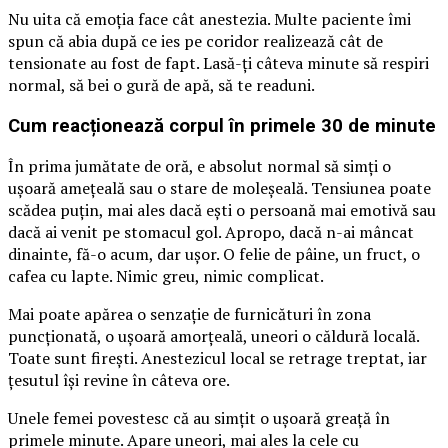
Nu uita că emoția face cât anestezia. Multe paciente îmi
spun că abia după ce ies pe coridor realizează cât de
tensionate au fost de fapt. Lasă-ți câteva minute să respiri
normal, să bei o gură de apă, să te readuni.
Cum reacționează corpul în primele 30 de minute
În prima jumătate de oră, e absolut normal să simți o
ușoară amețeală sau o stare de moleșeală. Tensiunea poate
scădea puțin, mai ales dacă ești o persoană mai emotivă sau
dacă ai venit pe stomacul gol. Apropo, dacă n-ai mâncat
dinainte, fă-o acum, dar ușor. O felie de pâine, un fruct, o
cafea cu lapte. Nimic greu, nimic complicat.
Mai poate apărea o senzație de furnicături în zona
puncționată, o ușoară amorțeală, uneori o căldură locală.
Toate sunt firești. Anestezicul local se retrage treptat, iar
țesutul își revine în câteva ore.
Unele femei povestesc că au simțit o ușoară greață în
primele minute. Apare uneori, mai ales la cele cu