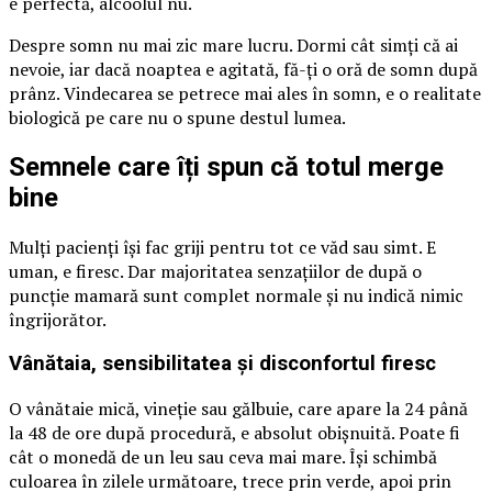
e perfectă, alcoolul nu.
Despre somn nu mai zic mare lucru. Dormi cât simți că ai
nevoie, iar dacă noaptea e agitată, fă-ți o oră de somn după
prânz. Vindecarea se petrece mai ales în somn, e o realitate
biologică pe care nu o spune destul lumea.
Semnele care îți spun că totul merge
bine
Mulți pacienți își fac griji pentru tot ce văd sau simt. E
uman, e firesc. Dar majoritatea senzațiilor de după o
puncție mamară sunt complet normale și nu indică nimic
îngrijorător.
Vânătaia, sensibilitatea și disconfortul firesc
O vânătaie mică, vineție sau gălbuie, care apare la 24 până
la 48 de ore după procedură, e absolut obișnuită. Poate fi
cât o monedă de un leu sau ceva mai mare. Își schimbă
culoarea în zilele următoare, trece prin verde, apoi prin