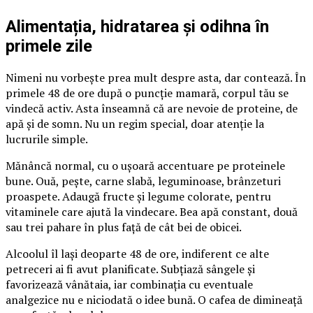
Alimentația, hidratarea și odihna în
primele zile
Nimeni nu vorbește prea mult despre asta, dar contează. În
primele 48 de ore după o puncție mamară, corpul tău se
vindecă activ. Asta înseamnă că are nevoie de proteine, de
apă și de somn. Nu un regim special, doar atenție la
lucrurile simple.
Mănâncă normal, cu o ușoară accentuare pe proteinele
bune. Ouă, pește, carne slabă, leguminoase, brânzeturi
proaspete. Adaugă fructe și legume colorate, pentru
vitaminele care ajută la vindecare. Bea apă constant, două
sau trei pahare în plus față de cât bei de obicei.
Alcoolul îl lași deoparte 48 de ore, indiferent ce alte
petreceri ai fi avut planificate. Subțiază sângele și
favorizează vânătaia, iar combinația cu eventuale
analgezice nu e niciodată o idee bună. O cafea de dimineață