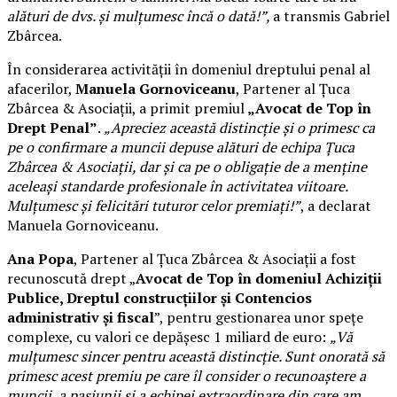
alături de dvs. și mulțumesc încă o dată!”,
a transmis Gabriel
Zbârcea.
În considerarea activității în domeniul dreptului penal al
afacerilor,
Manuela Gornoviceanu
, Partener al Țuca
Zbârcea & Asociații, a primit premiul
„Avocat de Top în
Drept Penal”
.
„Apreciez această distincție și o primesc ca
pe o confirmare a muncii depuse alături de echipa Țuca
Zbârcea & Asociații, dar și ca pe o obligație de a menține
aceleași standarde profesionale în activitatea viitoare.
Mulțumesc și felicitări tuturor celor premiați!”
, a declarat
Manuela Gornoviceanu.
Ana Popa
, Partener al Țuca Zbârcea & Asociații a fost
recunoscută drept „
Avocat de Top în domeniul Achiziții
Publice, Dreptul construcțiilor și Contencios
administrativ și fiscal
”, pentru gestionarea unor spețe
complexe, cu valori ce depășesc 1 miliard de euro:
„Vă
mulțumesc sincer pentru această distincție. Sunt onorată să
primesc acest premiu pe care îl consider o recunoaștere a
muncii, a pasiunii și a echipei extraordinare din care am