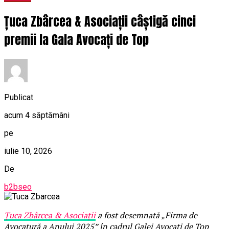
Țuca Zbârcea & Asociații câștigă cinci
premii la Gala Avocați de Top
Publicat
acum 4 săptămâni
pe
iulie 10, 2026
De
b2bseo
Țuca Zbârcea & Asociații
a fost desemnată „Firma de
Avocatură a Anului 2025” în cadrul Galei Avocați de Top