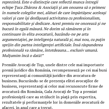
reprezintă. Este o distincție care reflectă munca întregii
echipe Țuca Zbârcea & Asociații și am onoarea să o primesc
în numele colegilor mei, alături de care împărtășesc aceleași
valori și care își desfășoară activitatea cu profesionalism,
responsabilitate și dedicare. Acest premiu ne onorează și ne
bucură în egală măsură. Ne dorim să rămânem și în
continuare în elita avocaturii, bazându-ne pe arta
argumentației, pe inteligența naturală și, mai nou, cu puțin
sprijin din partea inteligenței artificiale. Însă răspunderea
profesională va rămâne, întotdeauna… exclusiv umană.
Mulțumim încă o dată!”
Premiile Avocați de Top, unele dintre cele mai importante
premii juridice din România, recompensează pe cei mai buni
reprezentanți ai comunității juridice din avocatura de
business. Bucurându-se de prezența elitei avocaților de
business, reprezentanți ai celor mai recunoscute firme de
avocatură din România, Gala Avocați de Top a premiat
profesioniștii care au strălucit în piață prin expertiza,
rezultatele și performanțele lor în domeniile avocaturii de
afaceri, în anul care a trecut.