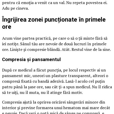
pentru că emoția a venit ca un val. Nu repeta povestea ei.
Adu pe cineva.
Îngrijirea zonei puncționate în primele
ore
Acum vine partea practică, pe care o să o ții minte fără să
iei notițe. Sânul tău are nevoie de două lucruri în primele
ore. Liniște și compresie blândă. Atât. Restul vine de la sine.
Compresia și pansamentul
După ce medicul a făcut puncția, pe locul respectiv ai un
pansament mic, uneori un plasture transparent, alteori o
compresă fixată cu bandă adezivă. Lasă-l acolo cel puțin
patru până la șase ore, sau cât ți-a spus medicul. Nu îl ridica
să te uiți, nu îl muta, nu îl atinge fără motiv.
Compresia ajută la oprirea oricărei sângerări minore din
interior și previne formarea unui hematom mai mare decât
e nevoie. Dacă vezi o pată mică de sânge pe compresă, e