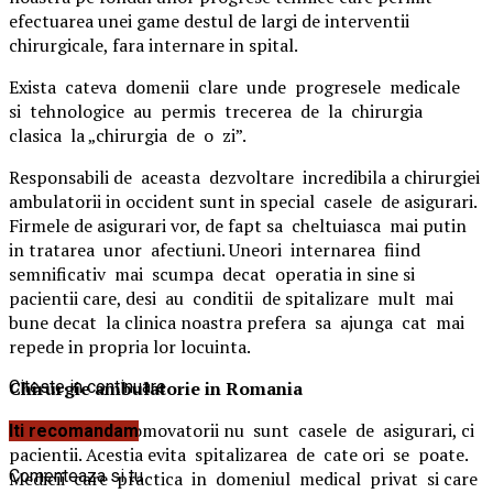
efectuarea unei game destul de largi de interventii
chirurgicale, fara internare in spital.
Exista cateva domenii clare unde progresele medicale
si tehnologice au permis trecerea de la chirurgia
clasica la „chirurgia de o zi”.
Responsabili de aceasta dezvoltare incredibila a chirurgiei
ambulatorii in occident sunt in special casele de asigurari.
Firmele de asigurari vor, de fapt sa cheltuiasca mai putin
in tratarea unor afectiuni. Uneori internarea fiind
semnificativ mai scumpa decat operatia in sine si
pacientii care, desi au conditii de spitalizare mult mai
bune decat la clinica noastra prefera sa ajunga cat mai
repede in propria lor locuinta.
Chirurgie ambulatorie in Romania
Citeste in continuare
In Romania, promovatorii nu sunt casele de asigurari, ci
Iti recomandam
pacientii. Acestia evita spitalizarea de cate ori se poate.
Comenteaza si tu
Medicii care practica in domeniul medical privat si care