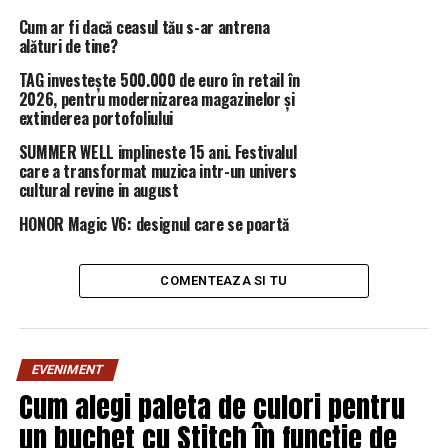
nimănui; e loc pentru toată lumea la felii din tortul
Cum ar fi dacă ceasul tău s-ar antrena
alături de tine?
gunoaielor, în cazul acesta dulci și aromate din punct de
vedere financiar.
TAG investește 500.000 de euro în retail în
Incisiv de Prahova in colaborare cu alti ziaristi de la alte
2026, pentru modernizarea magazinelor și
extinderea portofoliului
trusturi de presa si impreuna cu o televiziune este
aproape de finalizarea unei ample anchete care va
SUMMER WELL implineste 15 ani. Festivalul
devoala interesele din acest domeniu, institutiile
care a transformat muzica intr-un univers
cultural revine in august
implicate si razboaiele subterane din acest domeniu
duse la „baioneta” in Prahova chiar prin angajari si/sau
HONOR Magic V6: designul care se poartă
transferuri in institutiile statului in interesele mafiei.
Putem preciza ca in aceasta caracatita sunt implicati
COMENTEAZA SI TU
functionari din cadrul Garzii de Mediu Prahova,
functionari din APM Prahova, ANPM, oameni politici,
etc.
In acest articol, Incisiv de Prahova continua
EVENIMENT
prezentarea celor implicati in aceasta caracatita:
Cum alegi paleta de culori pentru
un buchet cu Stitch în funcție de
Mafia gunoaielor in