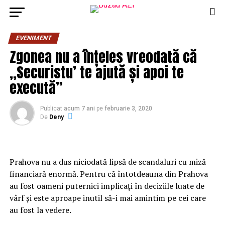
EVENIMENT
Zgonea nu a înțeles vreodată că
,,Securistu’ te ajută și apoi te
execută”
Publicat
acum 7 ani
pe
februarie 3, 2020
De
Deny
Prahova nu a dus niciodată lipsă de scandaluri cu miză
financiară enormă. Pentru că întotdeauna din Prahova
au fost oameni puternici implicați în deciziile luate de
vârf și este aproape inutil să-i mai amintim pe cei care
au fost la vedere.