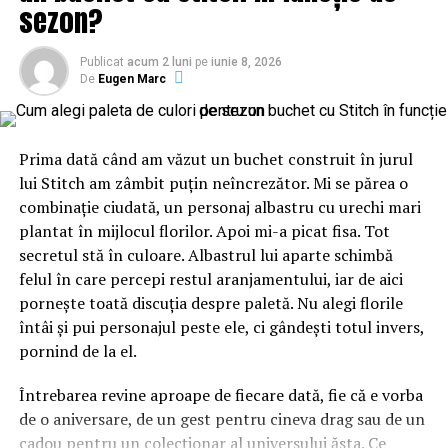
sezon?
Prahova si institutiile
implicate in protejarea lor
Publicat
acum 2 luni
pe
iunie 8, 2026
(I)
De
Eugen Marc
Prima dată când am văzut un buchet construit în jurul
CLANUL LOCAL
lui Stitch am zâmbit puțin neîncrezător. Mi se părea o
1. Mihail Fâcă, fostul șef al Agenției Naționale pentru
combinație ciudată, un personaj albastru cu urechi mari
Protecția Mediului (ANPM).
plantat în mijlocul florilor. Apoi mi-a picat fisa. Tot
PSD-ist cu ștate vechi, Mihail Fâcă a fost deputat de
secretul stă în culoare. Albastrul lui aparte schimbă
Prahova în timpul guvernării Năstase și, ulterior,
felul în care percepi restul aranjamentului, iar de aici
administrator public al județului. În 2009, când PDL și
pornește toată discuția despre paletă. Nu alegi florile
PSD guvernau împreună, filiala partidului l-a trimis
întâi și pui personajul peste ele, ci gândești totul invers,
pentru prima dată la conducerea ANPM. Apoi, PSD a
pornind de la el.
reintrat în opoziție și Mihail Fâcă a redevenit county
manager la Prahova până în mai 2012, când e numit, din
Întrebarea revine aproape de fiecare dată, fie că e vorba
nou, în fruntea ANPM, imediat după instalarea USL la
de o aniversare, de un gest pentru cineva drag sau de un
putere. Fâcă a rămas în funcție până în noiembrie,
cadou pentru un colecționar al universului ăsta. Ce