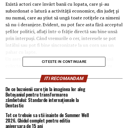
Există actori care învârt banii cu lopata, care și-au
subordonat o latură a activității economice, din județ și
nu numai, care au știut să ungă toate rotițele ca nimeni
să nu-i deranjeze. Evident, nu pot face asta fără acceptul
șefilor politici, aflați într-o frăție directă sau bine unsă
prin interpuși. Când vremurile o cer, interesele se pot
întâlni sau pot fi bine sincronizate la un corn sau un
pahar cu lapte.
Un asemenea domeniu îl reprezintă tot ce înseamnă
CITESTE IN CONTINUARE
colectarea, transportul, depozitarea și valorificarea
gunoaielor în județ. Un domeniu extrem de vast și de
ITI RECOMANDAM
profitabil, care, gestionat la sânge, înseamnă sume
incredibile ca profit direct, dar și indirect, plus mulți
De ce buzoienii care țin la imaginea lor aleg
bani la negru. Nu întâmplător, în lume, cel mai mare
Botoșaniul pentru transformarea
zâmbetului: Standarde internaționale la
operator în domeniu este reprezentat de cei din crima
Dentastic
organizată, numit generic Mafia. În Prahova avem, fără
nicio îndoială, grupuri organizate care gestionează
Tot ce trebuie sa stii inainte de Summer Well
2026. Ghidul complet pentru editia
domeniul. Cât timp nimeni nu-i controleaza, se
aniversara de 15 ani
presupune că nu sunt infracționale, deci nimic nu pute