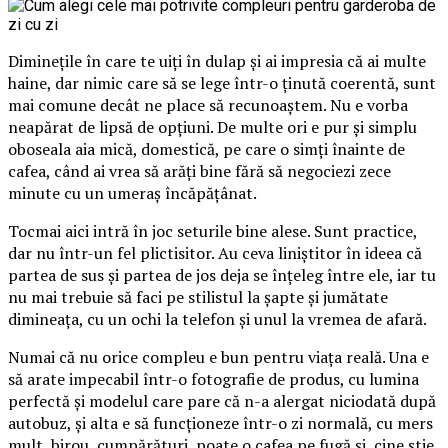
Diminețile în care te uiți în dulap și ai impresia că ai multe
haine, dar nimic care să se lege într-o ținută coerentă, sunt
mai comune decât ne place să recunoaștem. Nu e vorba
neapărat de lipsă de opțiuni. De multe ori e pur și simplu
oboseala aia mică, domestică, pe care o simți înainte de
cafea, când ai vrea să arăți bine fără să negociezi zece
minute cu un umeraș încăpățânat.
Tocmai aici intră în joc seturile bine alese. Sunt practice,
dar nu într-un fel plictisitor. Au ceva liniștitor în ideea că
partea de sus și partea de jos deja se înțeleg între ele, iar tu
nu mai trebuie să faci pe stilistul la șapte și jumătate
dimineața, cu un ochi la telefon și unul la vremea de afară.
Numai că nu orice compleu e bun pentru viața reală. Una e
să arate impecabil într-o fotografie de produs, cu lumina
perfectă și modelul care pare că n-a alergat niciodată după
autobuz, și alta e să funcționeze într-o zi normală, cu mers
mult, birou, cumpărături, poate o cafea pe fugă și, cine știe,