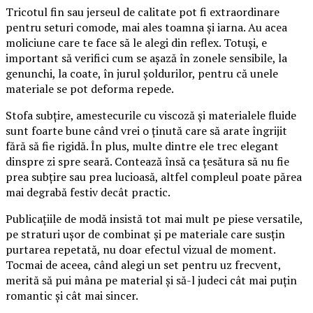
Tricotul fin sau jerseul de calitate pot fi extraordinare
pentru seturi comode, mai ales toamna și iarna. Au acea
moliciune care te face să le alegi din reflex. Totuși, e
important să verifici cum se așază în zonele sensibile, la
genunchi, la coate, în jurul șoldurilor, pentru că unele
materiale se pot deforma repede.
Stofa subțire, amestecurile cu viscoză și materialele fluide
sunt foarte bune când vrei o ținută care să arate îngrijit
fără să fie rigidă. În plus, multe dintre ele trec elegant
dinspre zi spre seară. Contează însă ca țesătura să nu fie
prea subțire sau prea lucioasă, altfel compleul poate părea
mai degrabă festiv decât practic.
Publicațiile de modă insistă tot mai mult pe piese versatile,
pe straturi ușor de combinat și pe materiale care susțin
purtarea repetată, nu doar efectul vizual de moment.
Tocmai de aceea, când alegi un set pentru uz frecvent,
merită să pui mâna pe material și să-l judeci cât mai puțin
romantic și cât mai sincer.