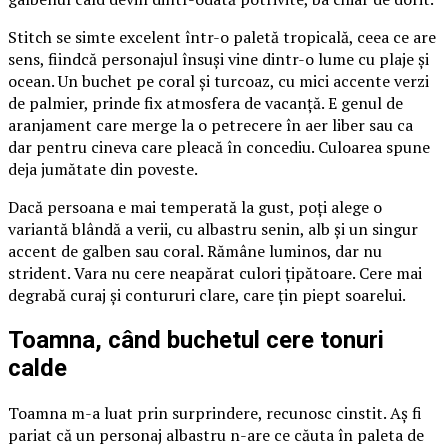
Stitch se simte excelent într-o paletă tropicală, ceea ce are
sens, fiindcă personajul însuși vine dintr-o lume cu plaje și
ocean. Un buchet pe coral și turcoaz, cu mici accente verzi
de palmier, prinde fix atmosfera de vacanță. E genul de
aranjament care merge la o petrecere în aer liber sau ca
dar pentru cineva care pleacă în concediu. Culoarea spune
deja jumătate din poveste.
Dacă persoana e mai temperată la gust, poți alege o
variantă blândă a verii, cu albastru senin, alb și un singur
accent de galben sau coral. Rămâne luminos, dar nu
strident. Vara nu cere neapărat culori țipătoare. Cere mai
degrabă curaj și contururi clare, care țin piept soarelui.
Toamna, când buchetul cere tonuri
calde
Toamna m-a luat prin surprindere, recunosc cinstit. Aș fi
pariat că un personaj albastru n-are ce căuta în paleta de