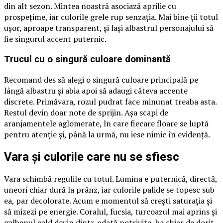
din alt sezon. Mintea noastră asociază aprilie cu
prospețime, iar culorile grele rup senzația. Mai bine ții totul
ușor, aproape transparent, și lași albastrul personajului să
fie singurul accent puternic.
Trucul cu o singură culoare dominantă
Recomand des să alegi o singură culoare principală pe
lângă albastru și abia apoi să adaugi câteva accente
discrete. Primăvara, rozul pudrat face minunat treaba asta.
Restul devin doar note de sprijin. Așa scapi de
aranjamentele aglomerate, în care fiecare floare se luptă
pentru atenție și, până la urmă, nu iese nimic în evidență.
Vara și culorile care nu se sfiesc
Vara schimbă regulile cu totul. Lumina e puternică, directă,
uneori chiar dură la prânz, iar culorile palide se topesc sub
ea, par decolorate. Acum e momentul să crești saturația și
să mizezi pe energie. Coralul, fucsia, turcoazul mai aprins și
galbenul cald devin dintr-odată potrivite, ba chiar de dorit.