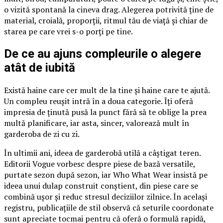
o vizită spontană la cineva drag. Alegerea potrivită ține de
material, croială, proporții, ritmul tău de viață și chiar de
starea pe care vrei s-o porți pe tine.
De ce au ajuns compleurile o alegere
atât de iubită
Există haine care cer mult de la tine și haine care te ajută.
Un compleu reușit intră în a doua categorie. Îți oferă
impresia de ținută pusă la punct fără să te oblige la prea
multă planificare, iar asta, sincer, valorează mult în
garderoba de zi cu zi.
În ultimii ani, ideea de garderobă utilă a câștigat teren.
Editorii Vogue vorbesc despre piese de bază versatile,
purtate sezon după sezon, iar Who What Wear insistă pe
ideea unui dulap construit conștient, din piese care se
combină ușor și reduc stresul deciziilor zilnice. În același
registru, publicațiile de stil observă că seturile coordonate
sunt apreciate tocmai pentru că oferă o formulă rapidă,