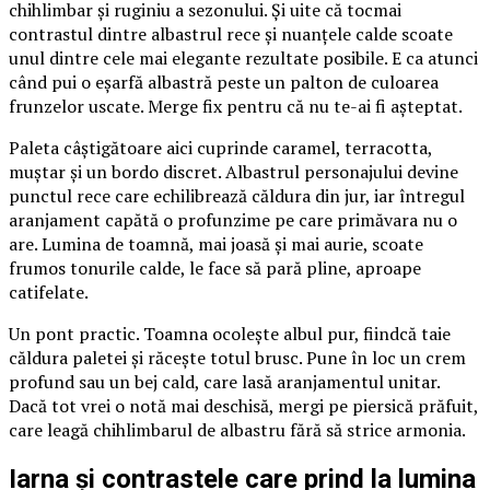
chihlimbar și ruginiu a sezonului. Și uite că tocmai
contrastul dintre albastrul rece și nuanțele calde scoate
unul dintre cele mai elegante rezultate posibile. E ca atunci
când pui o eșarfă albastră peste un palton de culoarea
frunzelor uscate. Merge fix pentru că nu te-ai fi așteptat.
Paleta câștigătoare aici cuprinde caramel, terracotta,
muștar și un bordo discret. Albastrul personajului devine
punctul rece care echilibrează căldura din jur, iar întregul
aranjament capătă o profunzime pe care primăvara nu o
are. Lumina de toamnă, mai joasă și mai aurie, scoate
frumos tonurile calde, le face să pară pline, aproape
catifelate.
Un pont practic. Toamna ocolește albul pur, fiindcă taie
căldura paletei și răcește totul brusc. Pune în loc un crem
profund sau un bej cald, care lasă aranjamentul unitar.
Dacă tot vrei o notă mai deschisă, mergi pe piersică prăfuit,
care leagă chihlimbarul de albastru fără să strice armonia.
Iarna și contrastele care prind la lumina