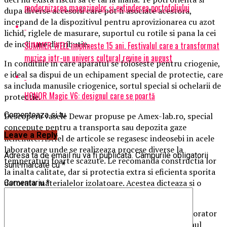
modernizarea magazinelor și extinderea portofoliului
dupa diverse accesorii care pot fi asociate acestora,
incepand de la dispozitivul pentru aprovizionarea cu azot
lichid, riglele de masurare, suportul cu rotile si pana la cei
de inclinare distributie.
SUMMER WELL implineste 15 ani. Festivalul care a transformat
muzica intr-un univers cultural revine in august
In conditiile in care aparatul se foloseste pentru criogenie,
e ideal sa dispui de un echipament special de protectie, care
sa includa manusile criogenice, sortul special si ochelarii de
HONOR Magic V6: designul care se poartă
protectie.
Comenteaza si tu
Descopera vasele Dewar propuse pe Amex-lab.ro, special
concepute pentru a transporta sau depozita gaze
Leave a Reply
lichefiate. Astfel de articole se regasesc indeosebi in acele
laboratoare unde se realizeaza procese diverse la
Adresa ta de email nu va fi publicată.
Câmpurile obligatorii
temperaturi foarte scazute. Le recomanda constructia lor
sunt marcate cu
*
la inalta calitate, dar si protectia extra si eficienta sporita
datorata materialelor izolatoare. Acestea dicteaza si o
Comentariu
*
performanta termica ridicata.
Te va interesa un astfel de vas pentru spatiul de laborator
mai ales daca cel de care dispui in acest sens este unul