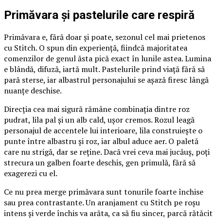
Primăvara și pastelurile care respiră
Primăvara e, fără doar și poate, sezonul cel mai prietenos
cu Stitch. O spun din experiență, fiindcă majoritatea
comenzilor de genul ăsta pică exact în lunile astea. Lumina
e blândă, difuză, iartă mult. Pastelurile prind viață fără să
pară sterse, iar albastrul personajului se așază firesc lângă
nuanțe deschise.
Direcția cea mai sigură rămâne combinația dintre roz
pudrat, lila pal și un alb cald, ușor cremos. Rozul leagă
personajul de accentele lui interioare, lila construiește o
punte între albastru și roz, iar albul aduce aer. O paletă
care nu strigă, dar se reține. Dacă vrei ceva mai jucăuș, poți
strecura un galben foarte deschis, gen primulă, fără să
exagerezi cu el.
Ce nu prea merge primăvara sunt tonurile foarte închise
sau prea contrastante. Un aranjament cu Stitch pe roșu
intens și verde închis va arăta, ca să fiu sincer, parcă rătăcit