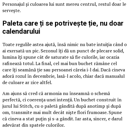
Personajul și culoarea lui sunt mereu centrul, restul doar le
servește.
Paleta care ți se potrivește ție, nu doar
calendarului
Toate regulile astea ajută, însă nimic nu bate intuiția când o
ai exersată un pic. Sezonul îți dă un punct de plecare solid,
lumina îți spune cât de saturate să fie culorile, iar ocazia
rafinează totul. La final, cel mai bun buchet rămâne cel
care îți seamănă ție sau persoanei căreia i-l dai. Dacă cineva
adoră rozul în decembrie, lasă-l acolo, chiar dacă manualul
de culoare ar zice altfel.
Am ajuns să cred că armonia nu înseamnă o schemă
perfectă, ci coerența unei intenții. Un buchet construit în
jurul lui Stitch, cu o paletă gândită după anotimp și după
om, transmite mai mult decât niște flori frumoase. Spune
că cineva a stat puțin și s-a gândit. Iar asta, sincer, e darul
adevărat din spatele culorilor.