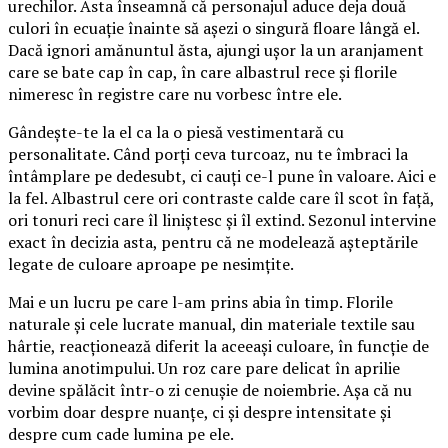
urechilor. Asta înseamnă că personajul aduce deja două
culori în ecuație înainte să așezi o singură floare lângă el.
Dacă ignori amănuntul ăsta, ajungi ușor la un aranjament
care se bate cap în cap, în care albastrul rece și florile
nimeresc în registre care nu vorbesc între ele.
Gândește-te la el ca la o piesă vestimentară cu
personalitate. Când porți ceva turcoaz, nu te îmbraci la
întâmplare pe dedesubt, ci cauți ce-l pune în valoare. Aici e
la fel. Albastrul cere ori contraste calde care îl scot în față,
ori tonuri reci care îl liniștesc și îl extind. Sezonul intervine
exact în decizia asta, pentru că ne modelează așteptările
legate de culoare aproape pe nesimțite.
Mai e un lucru pe care l-am prins abia în timp. Florile
naturale și cele lucrate manual, din materiale textile sau
hârtie, reacționează diferit la aceeași culoare, în funcție de
lumina anotimpului. Un roz care pare delicat în aprilie
devine spălăcit într-o zi cenușie de noiembrie. Așa că nu
vorbim doar despre nuanțe, ci și despre intensitate și
despre cum cade lumina pe ele.