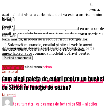
limitat, datorita dimensiunilor specifice. Sunt special
concepute pentru depozitarea de amestecuri de solventi,
azot lichid si gheata carbonica, deci va exista un risc minim
Nume
*
de implozie.
Email
*
Pe langa foile speciale, vasele vin acoperite si cu un strat de
email. In principiu intregul vas dispune de o constructie cu
Site web
baza marita, in ideea de a reduce riscul scurgerilor.
Salvează-mi numele, emailul și site-ul web în acest
Afla mai multe despre acestea si caracteristicile lor pe
navigator pentru data viitoare când o să comentez.
amex-lab.ro, apoi comanda modelul potrivit pentru
laborator.
Eveniment
Articole pe aceiasi tema:
prima
Urmatorul
Cum alegi paleta de culori pentru un buchet
Zici că suntem în gura neagră cu Costache/Se întrevede deja un MOD
cu Stitch în funcție de sezon?
DE OPERARE/Pile, cunoștințe, relații și rude.
Nu ratati
O poveste cu turnatori, cu o camasa de forta si cu SRI – al doilea