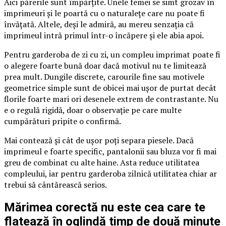
Aici părerile sunt împărțite. Unele femei se simt grozav în
imprimeuri și le poartă cu o naturalețe care nu poate fi
învățată. Altele, deși le admiră, au mereu senzația că
imprimeul intră primul într-o încăpere și ele abia apoi.
Pentru garderoba de zi cu zi, un compleu imprimat poate fi
o alegere foarte bună doar dacă motivul nu te limitează
prea mult. Dungile discrete, carourile fine sau motivele
geometrice simple sunt de obicei mai ușor de purtat decât
florile foarte mari ori desenele extrem de contrastante. Nu
e o regulă rigidă, doar o observație pe care multe
cumpărături pripite o confirmă.
Mai contează și cât de ușor poți separa piesele. Dacă
imprimeul e foarte specific, pantalonii sau bluza vor fi mai
greu de combinat cu alte haine. Asta reduce utilitatea
compleului, iar pentru garderoba zilnică utilitatea chiar ar
trebui să cântărească serios.
Mărimea corectă nu este cea care te
flatează în oglindă timp de două minute