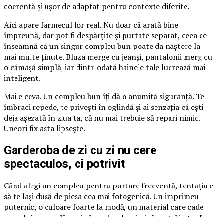
coerentă și ușor de adaptat pentru contexte diferite.
Aici apare farmecul lor real. Nu doar că arată bine
împreună, dar pot fi despărțite și purtate separat, ceea ce
înseamnă că un singur compleu bun poate da naștere la
mai multe ținute. Bluza merge cu jeanși, pantalonii merg cu
o cămașă simplă, iar dintr-odată hainele tale lucrează mai
inteligent.
Mai e ceva. Un compleu bun îți dă o anumită siguranță. Te
îmbraci repede, te privești în oglindă și ai senzația că ești
deja așezată în ziua ta, că nu mai trebuie să repari nimic.
Uneori fix asta lipsește.
Garderoba de zi cu zi nu cere
spectaculos, ci potrivit
Când alegi un compleu pentru purtare frecventă, tentația e
să te lași dusă de piesa cea mai fotogenică. Un imprimeu
puternic, o culoare foarte la modă, un material care cade