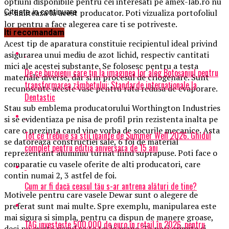
optiuni disponibile pentru cei interesati pe amex-lab.ro nu
se limiteaza la acest producator. Poti vizualiza portofoliul
Citeste in continuare
lor pentru a face alegerea care ti se potriveste.
Iti recomandam
Acest tip de aparatura constituie recipientul ideal privind
asigurarea unui mediu de azot lichid, respectiv cantitati
mici ale acestei substante. Se folosesc pentru a testa
De ce buzoienii care țin la imaginea lor aleg Botoșaniul pentru
materiale diverse, dar si in procesul de criogenare. Sunt
transformarea zâmbetului: Standarde internaționale la
recunoscute aceste vase pentru rata redusa de evaporare.
Dentastic
Stau sub emblema producatorului Worthington Industries
si se evidentiaza pe nisa de profil prin rezistenta inalta pe
care o prezinta cand vine vorba de socurile mecanice. Asta
Tot ce trebuie sa stii inainte de Summer Well 2026. Ghidul
se datoreaza constructiei sale, 6 foi de material
complet pentru editia aniversara de 15 ani
reprezentant aluminiu turnat fiind suprapuse. Poti face o
comparatie cu vasele oferite de alti producatori, care
contin numai 2, 3 astfel de foi.
Cum ar fi dacă ceasul tău s-ar antrena alături de tine?
Motivele pentru care vasele Dewar sunt o alegere de
preferat sunt mai multe. Spre exemplu, manipularea este
mai sigura si simpla, pentru ca dispun de manere groase,
TAG investește 500.000 de euro în retail în 2026, pentru
deci nu exista riscul sa te tai la mana. Te poti orienta si