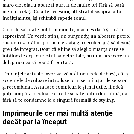
maro ciocolatiu poate fi purtat de multe ori fără să pară
mereu același. Cu alte accesorii, alt strat deasupra, altă
încălțăminte, își schimbă repede tonul.
Culorile saturate pot fi minunate, mai ales dacă știi că te
reprezintă. Un verde stins, un burgundy, un albastru petrol
sau un roz prăfuit pot aduce viață garderobei fără să devină
greu de integrat. Doar că e bine să alegi o nuanță care se
întâlnește deja cu restul hainelor tale, nu una care cere un
dulap nou ca să poată fi purtată.
Tendințele actuale favorizează atât neutrele de bază, cât și
accentele de culoare introduse prin seturi ușor de separat
și recombinat. Asta face compleurile și mai utile, fiindcă
poți cumpăra o culoare care te scoate puțin din rutină, dar
fără să te condamne la o singură formulă de styling.
Imprimeurile cer mai multă atenție
decât par la început