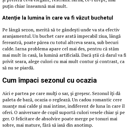
puțin chiar înseamnă mai mult.
Atenție la lumina în care va fi văzut buchetul
Pe lângă sezon, merită să te gândești unde va sta efectiv
aranjamentul. Un buchet care arată impecabil ziua, lângă
fereastră, poate părea cu totul altceva seara, sub becuri
calde. Iarna problema apare cel mai des, pentru că stăm
mai mult în casă, la lumină artificială. Dacă știi că darul va fi
privit seara, alege culori cu mai mult contur și contrast, ca
să nu se piardă.
Cum împaci sezonul cu ocazia
Aici e partea pe care mulți o sar, și greșesc. Sezonul îți dă
paleta de bază, ocazia o reglează. Un cadou romantic cere
nuanțe mai calde și mai intime, indiferent de luna în care îl
oferi. O aniversare de copil suportă culori vesele chiar și pe
ger. O felicitare de absolvire poate merge pe tonuri mai
sobre, mai mature, fără să iasă din anotimp.