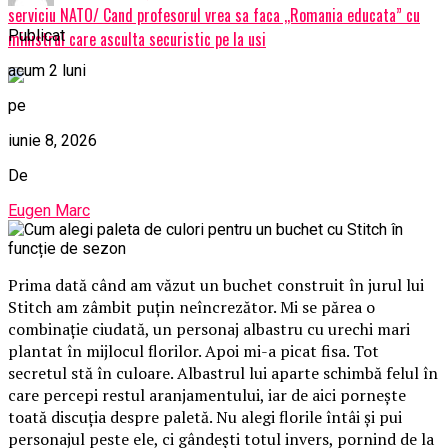
serviciu NATO/ Cand profesorul vrea sa faca ,,Romania educata” cu
Publicat
ministrul care asculta securistic pe la usi
acum 2 luni
pe
iunie 8, 2026
De
Eugen Marc
Prima dată când am văzut un buchet construit în jurul lui
Stitch am zâmbit puțin neîncrezător. Mi se părea o
combinație ciudată, un personaj albastru cu urechi mari
plantat în mijlocul florilor. Apoi mi-a picat fisa. Tot
secretul stă în culoare. Albastrul lui aparte schimbă felul în
care percepi restul aranjamentului, iar de aici pornește
toată discuția despre paletă. Nu alegi florile întâi și pui
personajul peste ele, ci gândești totul invers, pornind de la