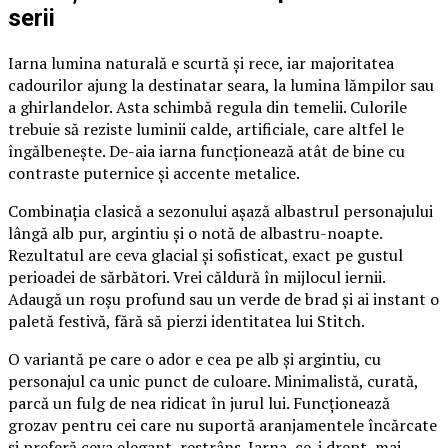
serii
Iarna lumina naturală e scurtă și rece, iar majoritatea
cadourilor ajung la destinatar seara, la lumina lămpilor sau
a ghirlandelor. Asta schimbă regula din temelii. Culorile
trebuie să reziste luminii calde, artificiale, care altfel le
îngălbenește. De-aia iarna funcționează atât de bine cu
contraste puternice și accente metalice.
Combinația clasică a sezonului așază albastrul personajului
lângă alb pur, argintiu și o notă de albastru-noapte.
Rezultatul are ceva glacial și sofisticat, exact pe gustul
perioadei de sărbători. Vrei căldură în mijlocul iernii.
Adaugă un roșu profund sau un verde de brad și ai instant o
paletă festivă, fără să pierzi identitatea lui Stitch.
O variantă pe care o ador e cea pe alb și argintiu, cu
personajul ca unic punct de culoare. Minimalistă, curată,
parcă un fulg de nea ridicat în jurul lui. Funcționează
grozav pentru cei care nu suportă aranjamentele încărcate
și preferă ceva elegant, restrâns. Iarna, ce-i drept, mai