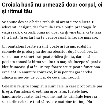
Croiala bună nu urmează doar corpul, ci
și ritmul tău
Se spune des că o haină trebuie să avantajeze silueta. E
adevărat, desigur, dar formula asta e puțin prea vagă. În
viața reală, o croială bună nu doar că îți vine bine, ci te lasă
să trăiești în ea fără să te pedepsească la fiecare mișcare.
Un pantaloni foarte strâmt poate arăta impecabil în
cabinele de probă și să devină obositor după două ore. Un
sacou foarte structurat poate ridica ținuta, dar dacă nu
poți sta comod la birou sau într-o mașină, începe să pară o
idee frumoasă și atât. Un top foarte scurt poate funcționa
excelent în anumite contexte, însă pentru garderoba
zilnică ai nevoie, de obicei, de ceva mai flexibil.
Cele mai reușite compleuri sunt cele în care proporțiile par
firești. Pantalonii drepți sau ușor largi, fustele line,
hanoracele curate, fără volume inutile, cămășile lejere și
sacourile relaxate tind să reziste mai bine în timp. Nu