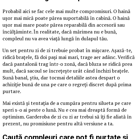
Probabil aici se fac cele mai multe compromisuri. O haină
ușor mai mică poate părea suportabilă în cabină. O haină
ușor mai mare poate părea reparabilă din accesorii sau
încălțăminte. În realitate, dacă mărimea nu e bună,
compleul nu va avea viață lungă în dulapul tău.
Un set pentru zi de zi trebuie probat în mișcare. Așază-te,
ridică brațele, fă doi pași mai mari, trage aer adânc. Verifică
dacă pantalonii trag într-o zonă, dacă bluza se ridică prea
mult, dacă sacoul se încrețește urât când închizi brațele.
Sună banal, știu, dar tocmai detaliile astea despart o
achiziție bună de una pe care o regreți discret după prima
purtare.
Mai există și tentația de a cumpăra pentru silueta pe care
speri s-o ai peste o lună. Nu e cea mai dreaptă formă de
optimism. Garderoba de zi cu zi ar trebui să îți fie aliată în
prezent, nu promisiune pentru altă versiune a ta.
Caută compleuri care pot fi purtate și