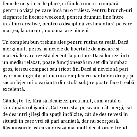
femeile nu știu ce le place, ci fiindcă uneori cumpără
pentru o viață pe care încă nu o trăiesc. Pentru brunch-uri
elegante în fiecare weekend, pentru drumuri line între
întâlniri creative, pentru o disciplină vestimentară pe care
marțea, la ora opt, nu o mai are nimeni.
Un compleu bun trebuie ales pentru rutina ta reală. Dacă
mergi mult pe jos, ai nevoie de libertate de mișcare și
materiale care rezistă decent la purtare. Dacă lucrezi într-
un mediu relaxat, poate funcționează un set din bumbac
gros, jerseu compact sau tricot fin. Dacă ai nevoie să pari
ușor mai îngrijită, atunci un compleu cu pantaloni drepți și
sacou lejer ori o variantă din stofă subțire poate face treabă
excelentă.
Gândește-te, fără să idealizezi prea mult, cum arată o
săptămână obișnuită. Câte ore stai pe scaun, cât mergi, cât
de des intri și ieși din spații încălzite, cât de des te vezi în
situații în care vrei să pari aranjată, dar nu scorțoasă.
Răspunsurile astea valorează mai mult decât orice trend.