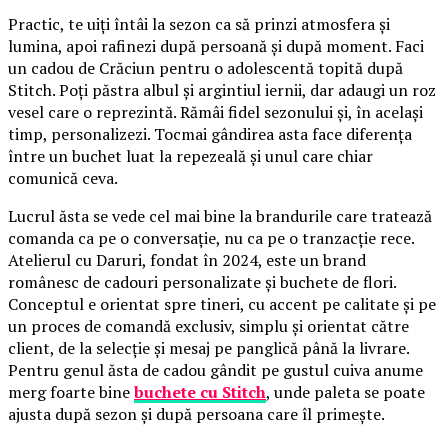
Practic, te uiți întâi la sezon ca să prinzi atmosfera și
lumina, apoi rafinezi după persoană și după moment. Faci
un cadou de Crăciun pentru o adolescentă topită după
Stitch. Poți păstra albul și argintiul iernii, dar adaugi un roz
vesel care o reprezintă. Rămâi fidel sezonului și, în același
timp, personalizezi. Tocmai gândirea asta face diferența
între un buchet luat la repezeală și unul care chiar
comunică ceva.
Lucrul ăsta se vede cel mai bine la brandurile care tratează
comanda ca pe o conversație, nu ca pe o tranzacție rece.
Atelierul cu Daruri, fondat în 2024, este un brand
românesc de cadouri personalizate și buchete de flori.
Conceptul e orientat spre tineri, cu accent pe calitate și pe
un proces de comandă exclusiv, simplu și orientat către
client, de la selecție și mesaj pe panglică până la livrare.
Pentru genul ăsta de cadou gândit pe gustul cuiva anume
merg foarte bine
buchete cu Stitch
, unde paleta se poate
ajusta după sezon și după persoana care îl primește.