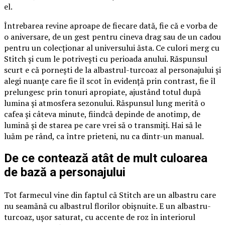
el.
Întrebarea revine aproape de fiecare dată, fie că e vorba de
o aniversare, de un gest pentru cineva drag sau de un cadou
pentru un colecționar al universului ăsta. Ce culori merg cu
Stitch și cum le potrivești cu perioada anului. Răspunsul
scurt e că pornești de la albastrul-turcoaz al personajului și
alegi nuanțe care fie îl scot în evidență prin contrast, fie îl
prelungesc prin tonuri apropiate, ajustând totul după
lumina și atmosfera sezonului. Răspunsul lung merită o
cafea și câteva minute, fiindcă depinde de anotimp, de
lumină și de starea pe care vrei să o transmiți. Hai să le
luăm pe rând, ca între prieteni, nu ca dintr-un manual.
De ce contează atât de mult culoarea
de bază a personajului
Tot farmecul vine din faptul că Stitch are un albastru care
nu seamănă cu albastrul florilor obișnuite. E un albastru-
turcoaz, ușor saturat, cu accente de roz în interiorul