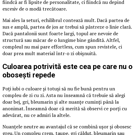
fiindcă ar fi lipsite de personalitate, ci fiindcă nu depind
excesiv de o modă trecătoare.
Mai ales la seturi, echilibrul contează mult. Dacă partea de
sus e amplă, partea de jos ar trebui să păstreze o linie clară.
Dacă pantalonii sunt foarte largi, topul are nevoie de
structură sau măcar de o lungime bine gândită. Altfel,
compleul nu mai pare effortless, cum spun revistele, ci
doar prea mult material într-o zi obișnuită.
Culoarea potrivită este cea pe care nu o
obosești repede
Poți iubi o culoare și totuși să nu fie bună pentru un
compleu de zi cu zi. Asta nu înseamnă că trebuie să alegi
doar bej, gri, bleumarin și alte nuanțe cuminți până la
anonimat. Înseamnă doar că merită să observi ce porți cu
adevărat, nu ce admiri la altele.
Nuanțele neutre au avantajul că se combină ușor și obosesc
greu. Un compleu crem, taupe, gri călduț, bleumarin sau