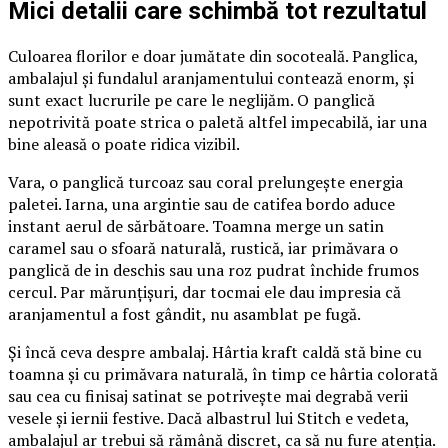
Mici detalii care schimbă tot rezultatul
Culoarea florilor e doar jumătate din socoteală. Panglica,
ambalajul și fundalul aranjamentului contează enorm, și
sunt exact lucrurile pe care le neglijăm. O panglică
nepotrivită poate strica o paletă altfel impecabilă, iar una
bine aleasă o poate ridica vizibil.
Vara, o panglică turcoaz sau coral prelungește energia
paletei. Iarna, una argintie sau de catifea bordo aduce
instant aerul de sărbătoare. Toamna merge un satin
caramel sau o sfoară naturală, rustică, iar primăvara o
panglică de in deschis sau una roz pudrat închide frumos
cercul. Par mărunțișuri, dar tocmai ele dau impresia că
aranjamentul a fost gândit, nu asamblat pe fugă.
Și încă ceva despre ambalaj. Hârtia kraft caldă stă bine cu
toamna și cu primăvara naturală, în timp ce hârtia colorată
sau cea cu finisaj satinat se potrivește mai degrabă verii
vesele și iernii festive. Dacă albastrul lui Stitch e vedeta,
ambalajul ar trebui să rămână discret, ca să nu fure atenția.