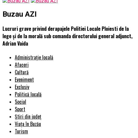
Buzau AZI
Lucruri grave privind derapajele Politiei Locale Ploiesti de la
lege şi de la morală sub comanda directorului general adjunct,
Adrian Vaida
Administrație locală
Afaceri
Cultură
Eveniment
Exclusiv
Politică locală
Social
Sport
Știri din județ
Viața în Buzău
Turism