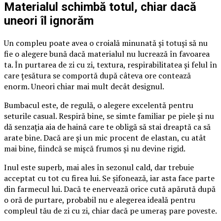
Materialul schimbă totul, chiar dacă
uneori îl ignorăm
Un compleu poate avea o croială minunată și totuși să nu
fie o alegere bună dacă materialul nu lucrează în favoarea
ta. În purtarea de zi cu zi, textura, respirabilitatea și felul în
care țesătura se comportă după câteva ore contează
enorm. Uneori chiar mai mult decât designul.
Bumbacul este, de regulă, o alegere excelentă pentru
seturile casual. Respiră bine, se simte familiar pe piele și nu
dă senzația aia de haină care te obligă să stai dreaptă ca să
arate bine. Dacă are și un mic procent de elastan, cu atât
mai bine, fiindcă se mișcă frumos și nu devine rigid.
Inul este superb, mai ales în sezonul cald, dar trebuie
acceptat cu tot cu firea lui. Se șifonează, iar asta face parte
din farmecul lui. Dacă te enervează orice cută apărută după
o oră de purtare, probabil nu e alegerea ideală pentru
compleul tău de zi cu zi, chiar dacă pe umeraș pare poveste.