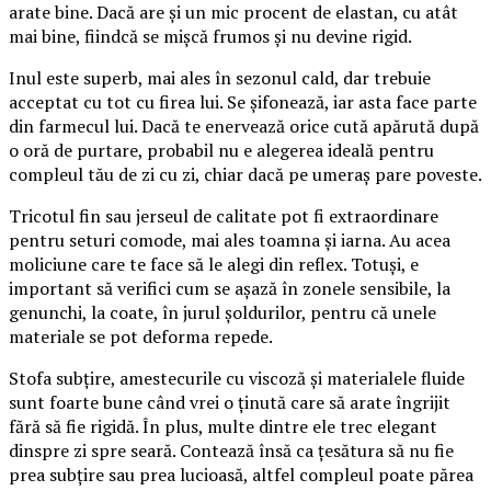
arate bine. Dacă are și un mic procent de elastan, cu atât
mai bine, fiindcă se mișcă frumos și nu devine rigid.
Inul este superb, mai ales în sezonul cald, dar trebuie
acceptat cu tot cu firea lui. Se șifonează, iar asta face parte
din farmecul lui. Dacă te enervează orice cută apărută după
o oră de purtare, probabil nu e alegerea ideală pentru
compleul tău de zi cu zi, chiar dacă pe umeraș pare poveste.
Tricotul fin sau jerseul de calitate pot fi extraordinare
pentru seturi comode, mai ales toamna și iarna. Au acea
moliciune care te face să le alegi din reflex. Totuși, e
important să verifici cum se așază în zonele sensibile, la
genunchi, la coate, în jurul șoldurilor, pentru că unele
materiale se pot deforma repede.
Stofa subțire, amestecurile cu viscoză și materialele fluide
sunt foarte bune când vrei o ținută care să arate îngrijit
fără să fie rigidă. În plus, multe dintre ele trec elegant
dinspre zi spre seară. Contează însă ca țesătura să nu fie
prea subțire sau prea lucioasă, altfel compleul poate părea