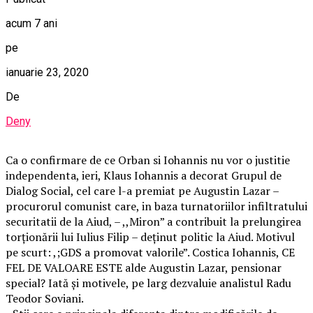
acum 7 ani
pe
ianuarie 23, 2020
De
Deny
Ca o confirmare de ce Orban si Iohannis nu vor o justitie
independenta, ieri, Klaus Iohannis a decorat Grupul de
Dialog Social, cel care l-a premiat pe Augustin Lazar –
procurorul comunist care, in baza turnatoriilor infiltratului
securitatii de la Aiud, – ,,Miron” a contribuit la prelungirea
torționării lui Iulius Filip – deținut politic la Aiud. Motivul
pe scurt: ,;GDS a promovat valorile”. Costica Iohannis, CE
FEL DE VALOARE ESTE alde Augustin Lazar, pensionar
special? Iată și motivele, pe larg dezvaluie analistul Radu
Teodor Soviani.