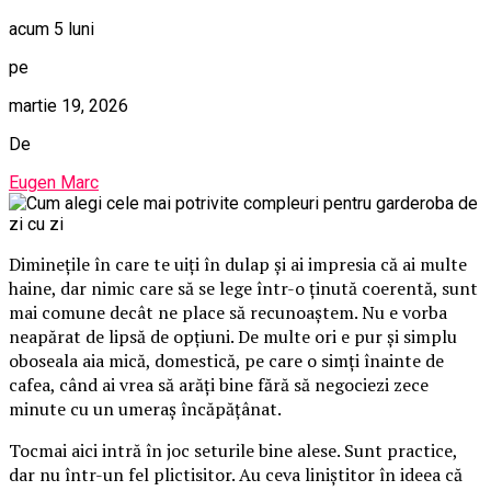
acum 5 luni
pe
martie 19, 2026
De
Eugen Marc
Diminețile în care te uiți în dulap și ai impresia că ai multe
haine, dar nimic care să se lege într-o ținută coerentă, sunt
mai comune decât ne place să recunoaștem. Nu e vorba
neapărat de lipsă de opțiuni. De multe ori e pur și simplu
oboseala aia mică, domestică, pe care o simți înainte de
cafea, când ai vrea să arăți bine fără să negociezi zece
minute cu un umeraș încăpățânat.
Tocmai aici intră în joc seturile bine alese. Sunt practice,
dar nu într-un fel plictisitor. Au ceva liniștitor în ideea că