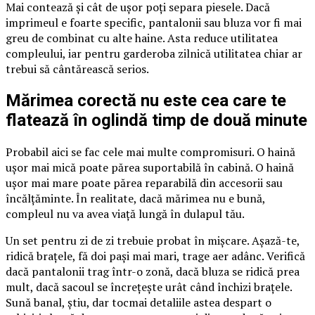
Mai contează și cât de ușor poți separa piesele. Dacă
imprimeul e foarte specific, pantalonii sau bluza vor fi mai
greu de combinat cu alte haine. Asta reduce utilitatea
compleului, iar pentru garderoba zilnică utilitatea chiar ar
trebui să cântărească serios.
Mărimea corectă nu este cea care te
flatează în oglindă timp de două minute
Probabil aici se fac cele mai multe compromisuri. O haină
ușor mai mică poate părea suportabilă în cabină. O haină
ușor mai mare poate părea reparabilă din accesorii sau
încălțăminte. În realitate, dacă mărimea nu e bună,
compleul nu va avea viață lungă în dulapul tău.
Un set pentru zi de zi trebuie probat în mișcare. Așază-te,
ridică brațele, fă doi pași mai mari, trage aer adânc. Verifică
dacă pantalonii trag într-o zonă, dacă bluza se ridică prea
mult, dacă sacoul se încrețește urât când închizi brațele.
Sună banal, știu, dar tocmai detaliile astea despart o