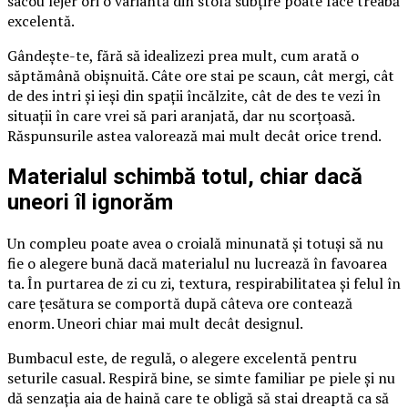
sacou lejer ori o variantă din stofă subțire poate face treabă
excelentă.
Gândește-te, fără să idealizezi prea mult, cum arată o
săptămână obișnuită. Câte ore stai pe scaun, cât mergi, cât
de des intri și ieși din spații încălzite, cât de des te vezi în
situații în care vrei să pari aranjată, dar nu scorțoasă.
Răspunsurile astea valorează mai mult decât orice trend.
Materialul schimbă totul, chiar dacă
uneori îl ignorăm
Un compleu poate avea o croială minunată și totuși să nu
fie o alegere bună dacă materialul nu lucrează în favoarea
ta. În purtarea de zi cu zi, textura, respirabilitatea și felul în
care țesătura se comportă după câteva ore contează
enorm. Uneori chiar mai mult decât designul.
Bumbacul este, de regulă, o alegere excelentă pentru
seturile casual. Respiră bine, se simte familiar pe piele și nu
dă senzația aia de haină care te obligă să stai dreaptă ca să