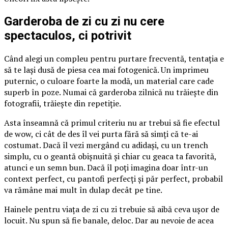
Garderoba de zi cu zi nu cere
spectaculos, ci potrivit
Când alegi un compleu pentru purtare frecventă, tentația e
să te lași dusă de piesa cea mai fotogenică. Un imprimeu
puternic, o culoare foarte la modă, un material care cade
superb în poze. Numai că garderoba zilnică nu trăiește din
fotografii, trăiește din repetiție.
Asta înseamnă că primul criteriu nu ar trebui să fie efectul
de wow, ci cât de des îl vei purta fără să simți că te-ai
costumat. Dacă îl vezi mergând cu adidași, cu un trench
simplu, cu o geantă obișnuită și chiar cu geaca ta favorită,
atunci e un semn bun. Dacă îl poți imagina doar într-un
context perfect, cu pantofi perfecți și păr perfect, probabil
va rămâne mai mult în dulap decât pe tine.
Hainele pentru viața de zi cu zi trebuie să aibă ceva ușor de
locuit. Nu spun să fie banale, deloc. Dar au nevoie de acea