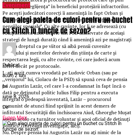
Eveniment
funcția și ,,neglijența” în beneficiul protejării infractorilor.
Pe acești judecători corecți îi amenință în fapt Orban și
Cum alegi paleta de culori pentru un buchet
Iohannis (cu complicitatea PSD) prin ,,desființarea
pensiilor speciale”. Cu alte cuvinte, lor li se adresează (cu
cu Stitch în funcție de sezon?
complicitatea unor lichele din PSD manevrate de aceiași
strategi de lungă durată) când îi amenință azi pe magistrați
că le ia dreptul ca pe viitor să aibă pensii cuvenite
statutului și meritelor derivate din știința de carte și
respectarea legii, cu alte cuvinte, cei care judecă acum
Publicat
altfel decât pe protocoale.
L-ați auzit cumva vreodată pe Ludovic Orban (sau pe
acum 2 luni
,,verișorul” lui, Ciolacu de la PSD) să spună ceva de pensia
lui Augustin Lazăr, cel care l-a condamnat în fapt încă o
pe
dată pe deținutul politic Iulius Filip pentru a executa
iunie 8, 2026
integral o pedeapsă inventată, Lazăr – procurorul
comunist de atunci fiind sprijinit în acest demers de
De
infiltratul Securității din închisoarea Aiud, Gheorghe Mușat
Eugen Marc
așezat acolo ca turnător voluntar și apoi oficial de deținuți
politici? (Întreaga investigație, aici).
Nu. Despre pensia lui Augustin Lazăr nu ați nimic de la