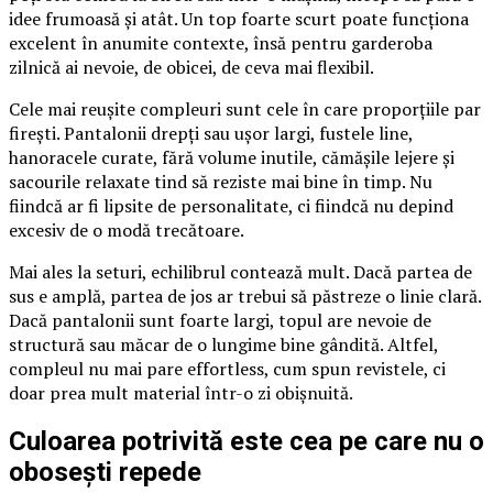
idee frumoasă și atât. Un top foarte scurt poate funcționa
excelent în anumite contexte, însă pentru garderoba
zilnică ai nevoie, de obicei, de ceva mai flexibil.
Cele mai reușite compleuri sunt cele în care proporțiile par
firești. Pantalonii drepți sau ușor largi, fustele line,
hanoracele curate, fără volume inutile, cămășile lejere și
sacourile relaxate tind să reziste mai bine în timp. Nu
fiindcă ar fi lipsite de personalitate, ci fiindcă nu depind
excesiv de o modă trecătoare.
Mai ales la seturi, echilibrul contează mult. Dacă partea de
sus e amplă, partea de jos ar trebui să păstreze o linie clară.
Dacă pantalonii sunt foarte largi, topul are nevoie de
structură sau măcar de o lungime bine gândită. Altfel,
compleul nu mai pare effortless, cum spun revistele, ci
doar prea mult material într-o zi obișnuită.
Culoarea potrivită este cea pe care nu o
obosești repede