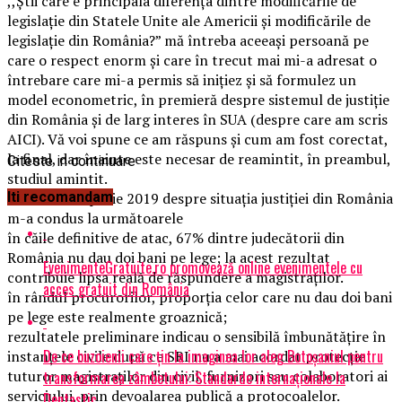
,,Știi care e principala diferența dintre modificările de
legislație din Statele Unite ale Americii și modificările de
legislație din România?” mă întreba aceeași persoană pe
care o respect enorm și care în trecut mai mi-a adresat o
întrebare care mi-a permis să inițiez și să formulez un
model econometric, în premieră despre sistemul de justiție
din România și de larg interes în SUA (despre care am scris
AICI). Vă voi spune ce am răspuns și cum am fost corectat,
la final, dar înainte este necesar de reamintit, în preambul,
Citeste in continuare
studiul amintit.
Studiul din aprilie 2019 despre situația justiției din România
Iti recomandam
m-a condus la următoarele
în căile definitive de atac, 67% dintre judecătorii din
România nu dau doi bani pe lege; la acest rezultat
EvenimenteGratuite.ro promovează online evenimentele cu
contribuie lipsa reală de răspundere a magistraților.
acces gratuit din România
în rândul procurorilor, proporția celor care nu dau doi bani
pe lege este realmente groaznică;
rezultatele preliminare indicau o sensibilă îmbunătățire în
De ce buzoienii care țin la imaginea lor aleg Botoșaniul pentru
instanțele civile după ce SRI nu a mai acordat protecție
tuturor magistraților din civil, furnizori sau colaboratori ai
transformarea zâmbetului: Standarde internaționale la
serviciului, prin devoalarea publică a protocoalelor.
Dentastic