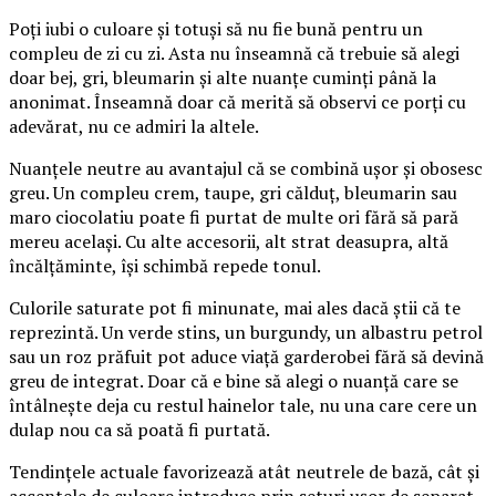
Poți iubi o culoare și totuși să nu fie bună pentru un
compleu de zi cu zi. Asta nu înseamnă că trebuie să alegi
doar bej, gri, bleumarin și alte nuanțe cuminți până la
anonimat. Înseamnă doar că merită să observi ce porți cu
adevărat, nu ce admiri la altele.
Nuanțele neutre au avantajul că se combină ușor și obosesc
greu. Un compleu crem, taupe, gri călduț, bleumarin sau
maro ciocolatiu poate fi purtat de multe ori fără să pară
mereu același. Cu alte accesorii, alt strat deasupra, altă
încălțăminte, își schimbă repede tonul.
Culorile saturate pot fi minunate, mai ales dacă știi că te
reprezintă. Un verde stins, un burgundy, un albastru petrol
sau un roz prăfuit pot aduce viață garderobei fără să devină
greu de integrat. Doar că e bine să alegi o nuanță care se
întâlnește deja cu restul hainelor tale, nu una care cere un
dulap nou ca să poată fi purtată.
Tendințele actuale favorizează atât neutrele de bază, cât și