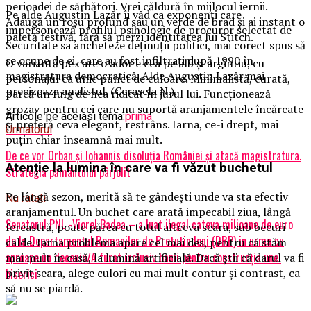
perioadei de sărbători. Vrei căldură în mijlocul iernii.
Pe alde Augustin Lazăr îi văd ca exponenți care
Adaugă un roșu profund sau un verde de brad și ai instant o
impersonează profilul psihologic de procuror selectat de
paletă festivă, fără să pierzi identitatea lui Stitch.
Securitate sa ancheteze deținuții politici, mai corect spus să
se ocupe de ei, care au fost infiltrați după 1990 în
O variantă pe care o ador e cea pe alb și argintiu, cu
magistratura democratică. Alde Augustin Lazăr mai
personajul ca unic punct de culoare. Minimalistă, curată,
precizeaza analistul. (Cerasela N.).
parcă un fulg de nea ridicat în jurul lui. Funcționează
grozav pentru cei care nu suportă aranjamentele încărcate
Articole pe aceiasi tema:
prima
și preferă ceva elegant, restrâns. Iarna, ce-i drept, mai
Urmatorul
puțin chiar înseamnă mai mult.
De ce vor Orban și Iohannis disoluția României și atacă magistratura.
Atenție la lumina în care va fi văzut buchetul
Strategia pământului pârjolit
Pe lângă sezon, merită să te gândești unde va sta efectiv
Nu ratati
aranjamentul. Un buchet care arată impecabil ziua, lângă
Senatorul PNL -Viorel Badea – a luat ilegal cateva milioane de euro
fereastră, poate părea cu totul altceva seara, sub becuri
de la Departamentul Romanilor de Pretutindeni (DRP) in urma cu
calde. Iarna problema apare cel mai des, pentru că stăm
aproape un deceniu/A furat inclusiv banii pentru construcţia unei
mai mult în casă, la lumină artificială. Dacă știi că darul va fi
privit seara, alege culori cu mai mult contur și contrast, ca
biserici
să nu se piardă.