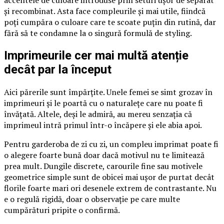
accentele de culoare introduse prin seturi ușor de separat
și recombinat. Asta face compleurile și mai utile, fiindcă
poți cumpăra o culoare care te scoate puțin din rutină, dar
fără să te condamne la o singură formulă de styling.
Imprimeurile cer mai multă atenție
decât par la început
Aici părerile sunt împărțite. Unele femei se simt grozav în
imprimeuri și le poartă cu o naturalețe care nu poate fi
învățată. Altele, deși le admiră, au mereu senzația că
imprimeul intră primul într-o încăpere și ele abia apoi.
Pentru garderoba de zi cu zi, un compleu imprimat poate fi
o alegere foarte bună doar dacă motivul nu te limitează
prea mult. Dungile discrete, carourile fine sau motivele
geometrice simple sunt de obicei mai ușor de purtat decât
florile foarte mari ori desenele extrem de contrastante. Nu
e o regulă rigidă, doar o observație pe care multe
cumpărături pripite o confirmă.