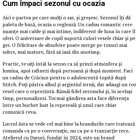
Cum împaci sezonul cu ocazia
Aici e partea pe care mulți o sar, și greșesc. Sezonul îți dă
paleta de bază, ocazia o reglează. Un cadou romantic cere
nuanțe mai calde și mai intime, indiferent de luna în care îl
oferi. O aniversare de copil suportă culori vesele chiar și pe
ger. O felicitare de absolvire poate merge pe tonuri mai
sobre, mai mature, fără să iasă din anotimp.
Practic, te uiți întâi la sezon ca să prinzi atmosfera și
lumina, apoi rafinezi după persoană și după moment. Faci
un cadou de Crăciun pentru o adolescentă topită după
Stitch. Poți păstra albul și argintiul iernii, dar adaugi un roz
vesel care o reprezintă. Rămâi fidel sezonului și, în același
timp, personalizezi. Tocmai gândirea asta face diferența
între un buchet luat la repezeală și unul care chiar
comunică ceva.
Lucrul ăsta se vede cel mai bine la brandurile care tratează
comanda ca pe o conversație, nu ca pe o tranzacție rece.
Atelierul cu Daruri, fondat în 2024, este un brand