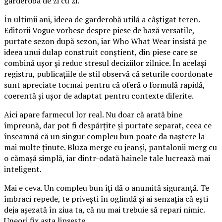
garderoba de zi cu zi.
În ultimii ani, ideea de garderobă utilă a câștigat teren.
Editorii Vogue vorbesc despre piese de bază versatile,
purtate sezon după sezon, iar Who What Wear insistă pe
ideea unui dulap construit conștient, din piese care se
combină ușor și reduc stresul deciziilor zilnice. În același
registru, publicațiile de stil observă că seturile coordonate
sunt apreciate tocmai pentru că oferă o formulă rapidă,
coerentă și ușor de adaptat pentru contexte diferite.
Aici apare farmecul lor real. Nu doar că arată bine
împreună, dar pot fi despărțite și purtate separat, ceea ce
înseamnă că un singur compleu bun poate da naștere la
mai multe ținute. Bluza merge cu jeanși, pantalonii merg cu
o cămașă simplă, iar dintr-odată hainele tale lucrează mai
inteligent.
Mai e ceva. Un compleu bun îți dă o anumită siguranță. Te
îmbraci repede, te privești în oglindă și ai senzația că ești
deja așezată în ziua ta, că nu mai trebuie să repari nimic.
Uneori fix asta lipsește.