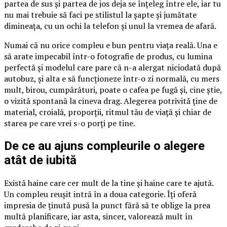
partea de sus și partea de jos deja se înțeleg între ele, iar tu
nu mai trebuie să faci pe stilistul la șapte și jumătate
dimineața, cu un ochi la telefon și unul la vremea de afară.
Numai că nu orice compleu e bun pentru viața reală. Una e
să arate impecabil într-o fotografie de produs, cu lumina
perfectă și modelul care pare că n-a alergat niciodată după
autobuz, și alta e să funcționeze într-o zi normală, cu mers
mult, birou, cumpărături, poate o cafea pe fugă și, cine știe,
o vizită spontană la cineva drag. Alegerea potrivită ține de
material, croială, proporții, ritmul tău de viață și chiar de
starea pe care vrei s-o porți pe tine.
De ce au ajuns compleurile o alegere
atât de iubită
Există haine care cer mult de la tine și haine care te ajută.
Un compleu reușit intră în a doua categorie. Îți oferă
impresia de ținută pusă la punct fără să te oblige la prea
multă planificare, iar asta, sincer, valorează mult în