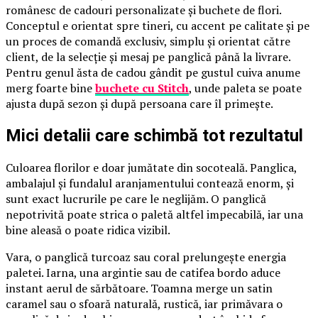
românesc de cadouri personalizate și buchete de flori.
Conceptul e orientat spre tineri, cu accent pe calitate și pe
un proces de comandă exclusiv, simplu și orientat către
client, de la selecție și mesaj pe panglică până la livrare.
Pentru genul ăsta de cadou gândit pe gustul cuiva anume
merg foarte bine
buchete cu Stitch
, unde paleta se poate
ajusta după sezon și după persoana care îl primește.
Mici detalii care schimbă tot rezultatul
Culoarea florilor e doar jumătate din socoteală. Panglica,
ambalajul și fundalul aranjamentului contează enorm, și
sunt exact lucrurile pe care le neglijăm. O panglică
nepotrivită poate strica o paletă altfel impecabilă, iar una
bine aleasă o poate ridica vizibil.
Vara, o panglică turcoaz sau coral prelungește energia
paletei. Iarna, una argintie sau de catifea bordo aduce
instant aerul de sărbătoare. Toamna merge un satin
caramel sau o sfoară naturală, rustică, iar primăvara o