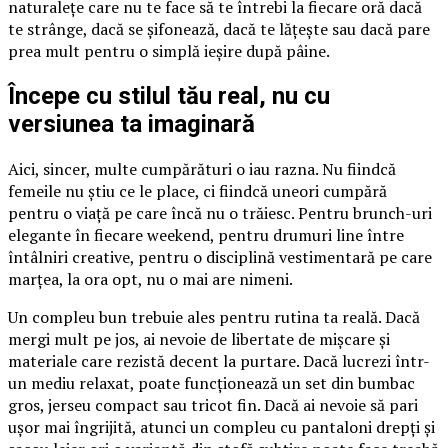
naturalețe care nu te face să te întrebi la fiecare oră dacă
te strânge, dacă se șifonează, dacă te lățește sau dacă pare
prea mult pentru o simplă ieșire după pâine.
Începe cu stilul tău real, nu cu
versiunea ta imaginară
Aici, sincer, multe cumpărături o iau razna. Nu fiindcă
femeile nu știu ce le place, ci fiindcă uneori cumpără
pentru o viață pe care încă nu o trăiesc. Pentru brunch-uri
elegante în fiecare weekend, pentru drumuri line între
întâlniri creative, pentru o disciplină vestimentară pe care
marțea, la ora opt, nu o mai are nimeni.
Un compleu bun trebuie ales pentru rutina ta reală. Dacă
mergi mult pe jos, ai nevoie de libertate de mișcare și
materiale care rezistă decent la purtare. Dacă lucrezi într-
un mediu relaxat, poate funcționează un set din bumbac
gros, jerseu compact sau tricot fin. Dacă ai nevoie să pari
ușor mai îngrijită, atunci un compleu cu pantaloni drepți și