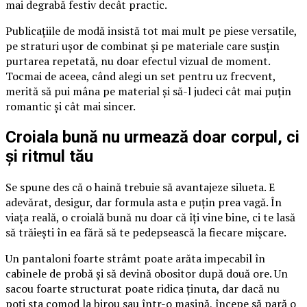
mai degrabă festiv decât practic.
Publicațiile de modă insistă tot mai mult pe piese versatile,
pe straturi ușor de combinat și pe materiale care susțin
purtarea repetată, nu doar efectul vizual de moment.
Tocmai de aceea, când alegi un set pentru uz frecvent,
merită să pui mâna pe material și să-l judeci cât mai puțin
romantic și cât mai sincer.
Croiala bună nu urmează doar corpul, ci
și ritmul tău
Se spune des că o haină trebuie să avantajeze silueta. E
adevărat, desigur, dar formula asta e puțin prea vagă. În
viața reală, o croială bună nu doar că îți vine bine, ci te lasă
să trăiești în ea fără să te pedepsească la fiecare mișcare.
Un pantaloni foarte strâmt poate arăta impecabil în
cabinele de probă și să devină obositor după două ore. Un
sacou foarte structurat poate ridica ținuta, dar dacă nu
poți sta comod la birou sau într-o mașină, începe să pară o