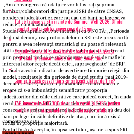
,,Am convingerea că odată ce vor fi lustrați și primii
furnizor/colaboratori din justiție ai SRI de către CNSAS,
ponderea judecătorilor care nu dau doi bani pe lege se va
Tot ce trebuie sa stii inainte de Summer Well 2026. Ghidul
reduce”, concluzionam.
complet pentru editia aniversara de 15 ani
Studiul din aprilie 2019 se încheia și cu o NOTĂ: ,,Perioada
de după denunțarea protocoalelor cu SRI este prea scurtă
pentru a avea relevanță statistică și nu poate fi relevantă
atâta timp cât rețelele din justiție subordonate în trecut
Mașinile de spălat și uscătoarele bazate pe inteligență
prin protocol tind să se subordoneze unui soi de mafie în
artificială îți cunosc hainele mai bine decât tine
interesul altor rețele decât cele ,,supravegheate’‘ de SRI”.
În ciuda acestui indicator de avertizare timpurie reieșit din
model, rezultatele din perioada de după studiu (mai 2019-
Cum ar fi dacă ceasul tău s-ar antrena alături de tine?
decembrie 2019) arată cu probabilitate foarte mică de
eroare că s-a îmbunătățit semnificativ proporția
judecătorilor din căile definitive care judecă corect, în ciuda
TAG investește 500.000 de euro în retail în 2026, pentru
reculului încercat a fi imprimat de rețele și pe cale de
consecință a scăzut ponderea judecătorilor care nu dau doi
modernizarea magazinelor și extinderea portofoliului
bani pe lege, în căile definitive de atac, care încă există
Comenteaza si tu
totuși în proporție majoritară.
Faptul însă că aceștia, în lipsa scutului ,,așa ne-a spus SRI
Leave a Reply