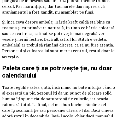
panglică de in deschis sau una roz pudrat închide frumos
cercul. Par mărunțișuri, dar tocmai ele dau impresia că
aranjamentul a fost gândit, nu asamblat pe fugă.
Și încă ceva despre ambalaj. Hârtia kraft caldă stă bine cu
toamna și cu primăvara naturală, în timp ce hârtia colorată
sau cea cu finisaj satinat se potrivește mai degrabă verii
vesele și iernii festive. Dacă albastrul lui Stitch e vedeta,
ambalajul ar trebui să rămână discret, ca să nu fure atenția.
Personajul și culoarea lui sunt mereu centrul, restul doar le
servește.
Paleta care ți se potrivește ție, nu doar
calendarului
Toate regulile astea ajută, însă nimic nu bate intuiția când o
ai exersată un pic. Sezonul îți dă un punct de plecare solid,
lumina îți spune cât de saturate să fie culorile, iar ocazia
rafinează totul. La final, cel mai bun buchet rămâne cel
care îți seamănă ție sau persoanei căreia i-l dai. Dacă cineva
adoră rozul în decembrie, lasă-l acolo, chiar dacă manualul