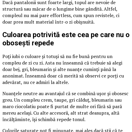
Dacă pantalonii sunt foarte largi, topul are nevoie de
structură sau măcar de o lungime bine gândită. Altfel,
compleul nu mai pare effortless, cum spun revistele, ci
doar prea mult material într-o zi obișnuită.
Culoarea potrivită este cea pe care nu o
obosești repede
Poți iubi o culoare și totuși să nu fie bună pentru un
compleu de zi cu zi. Asta nu înseamnă că trebuie să alegi
doar bej, gri, bleumarin și alte nuanțe cuminți până la
anonimat. Înseamnă doar că merită să observi ce porți cu
adevărat, nu ce admiri la altele.
Nuanțele neutre au avantajul că se combină ușor și obosesc
greu. Un compleu crem, taupe, gri călduț, bleumarin sau
maro ciocolatiu poate fi purtat de multe ori fără să pară
mereu același. Cu alte accesorii, alt strat deasupra, altă
încălțăminte, își schimbă repede tonul.
Culorile saturate pot fi minunate, mai ales dacă știi că te