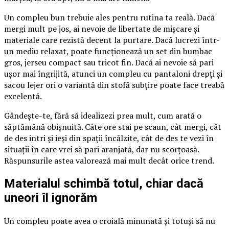
Un compleu bun trebuie ales pentru rutina ta reală. Dacă
mergi mult pe jos, ai nevoie de libertate de mișcare și
materiale care rezistă decent la purtare. Dacă lucrezi într-
un mediu relaxat, poate funcționează un set din bumbac
gros, jerseu compact sau tricot fin. Dacă ai nevoie să pari
ușor mai îngrijită, atunci un compleu cu pantaloni drepți și
sacou lejer ori o variantă din stofă subțire poate face treabă
excelentă.
Gândește-te, fără să idealizezi prea mult, cum arată o
săptămână obișnuită. Câte ore stai pe scaun, cât mergi, cât
de des intri și ieși din spații încălzite, cât de des te vezi în
situații în care vrei să pari aranjată, dar nu scorțoasă.
Răspunsurile astea valorează mai mult decât orice trend.
Materialul schimbă totul, chiar dacă
uneori îl ignorăm
Un compleu poate avea o croială minunată și totuși să nu