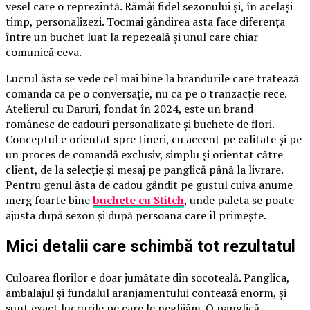
vesel care o reprezintă. Rămâi fidel sezonului și, în același
timp, personalizezi. Tocmai gândirea asta face diferența
între un buchet luat la repezeală și unul care chiar
comunică ceva.
Lucrul ăsta se vede cel mai bine la brandurile care tratează
comanda ca pe o conversație, nu ca pe o tranzacție rece.
Atelierul cu Daruri, fondat în 2024, este un brand
românesc de cadouri personalizate și buchete de flori.
Conceptul e orientat spre tineri, cu accent pe calitate și pe
un proces de comandă exclusiv, simplu și orientat către
client, de la selecție și mesaj pe panglică până la livrare.
Pentru genul ăsta de cadou gândit pe gustul cuiva anume
merg foarte bine
buchete cu Stitch
, unde paleta se poate
ajusta după sezon și după persoana care îl primește.
Mici detalii care schimbă tot rezultatul
Culoarea florilor e doar jumătate din socoteală. Panglica,
ambalajul și fundalul aranjamentului contează enorm, și
sunt exact lucrurile pe care le neglijăm. O panglică