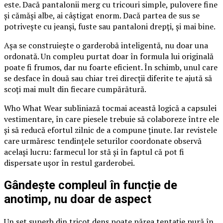
este. Dacă pantalonii merg cu tricouri simple, pulovere fine
și cămăși albe, ai câștigat enorm. Dacă partea de sus se
potrivește cu jeanși, fuste sau pantaloni drepți, și mai bine.
Așa se construiește o garderobă inteligentă, nu doar una
ordonată. Un compleu purtat doar în formula lui originală
poate fi frumos, dar nu foarte eficient. În schimb, unul care
se desface în două sau chiar trei direcții diferite te ajută să
scoți mai mult din fiecare cumpărătură.
Who What Wear subliniază tocmai această logică a capsulei
vestimentare, în care piesele trebuie să colaboreze între ele
și să reducă efortul zilnic de a compune ținute. Iar revistele
care urmăresc tendințele seturilor coordonate observă
același lucru: farmecul lor stă și în faptul că pot fi
dispersate ușor în restul garderobei.
Gândește compleul în funcție de
anotimp, nu doar de aspect
Un set superb din tricot dens poate părea tentație pură în