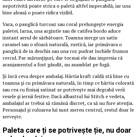
nepotrivită poate strica o paletă altfel impecabilă, iar una
bine aleasă o poate ridica vizibil.
Vara, o panglică turcoaz sau coral prelungește energia
paletei. Iarna, una argintie sau de catifea bordo aduce
instant aerul de sărbătoare. Toamna merge un satin
caramel sau o sfoară naturală, rustică, iar primăvara o
panglică de in deschis sau una roz pudrat închide frumos
cercul. Par mărunțișuri, dar tocmai ele dau impresia că
aranjamentul a fost gândit, nu asamblat pe fugă.
Și încă ceva despre ambalaj. Hârtia kraft caldă stă bine cu
toamna și cu primăvara naturală, în timp ce hârtia colorată
sau cea cu finisaj satinat se potrivește mai degrabă verii
vesele și iernii festive. Dacă albastrul lui Stitch e vedeta,
ambalajul ar trebui să rămână discret, ca să nu fure atenția.
Personajul și culoarea lui sunt mereu centrul, restul doar le
servește.
Paleta care ți se potrivește ție, nu doar