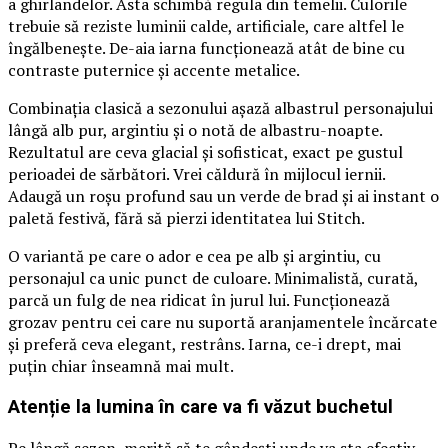
a ghirlandelor. Asta schimbă regula din temelii. Culorile
trebuie să reziste luminii calde, artificiale, care altfel le
îngălbenește. De-aia iarna funcționează atât de bine cu
contraste puternice și accente metalice.
Combinația clasică a sezonului așază albastrul personajului
lângă alb pur, argintiu și o notă de albastru-noapte.
Rezultatul are ceva glacial și sofisticat, exact pe gustul
perioadei de sărbători. Vrei căldură în mijlocul iernii.
Adaugă un roșu profund sau un verde de brad și ai instant o
paletă festivă, fără să pierzi identitatea lui Stitch.
O variantă pe care o ador e cea pe alb și argintiu, cu
personajul ca unic punct de culoare. Minimalistă, curată,
parcă un fulg de nea ridicat în jurul lui. Funcționează
grozav pentru cei care nu suportă aranjamentele încărcate
și preferă ceva elegant, restrâns. Iarna, ce-i drept, mai
puțin chiar înseamnă mai mult.
Atenție la lumina în care va fi văzut buchetul
Pe lângă sezon, merită să te gândești unde va sta efectiv