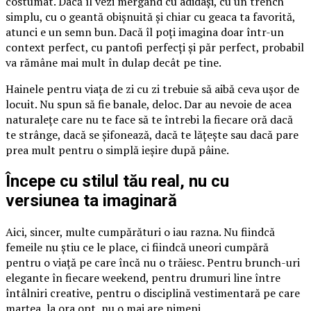
costumat. Dacă îl vezi mergând cu adidași, cu un trench
simplu, cu o geantă obișnuită și chiar cu geaca ta favorită,
atunci e un semn bun. Dacă îl poți imagina doar într-un
context perfect, cu pantofi perfecți și păr perfect, probabil
va rămâne mai mult în dulap decât pe tine.
Hainele pentru viața de zi cu zi trebuie să aibă ceva ușor de
locuit. Nu spun să fie banale, deloc. Dar au nevoie de acea
naturalețe care nu te face să te întrebi la fiecare oră dacă
te strânge, dacă se șifonează, dacă te lățește sau dacă pare
prea mult pentru o simplă ieșire după pâine.
Începe cu stilul tău real, nu cu
versiunea ta imaginară
Aici, sincer, multe cumpărături o iau razna. Nu fiindcă
femeile nu știu ce le place, ci fiindcă uneori cumpără
pentru o viață pe care încă nu o trăiesc. Pentru brunch-uri
elegante în fiecare weekend, pentru drumuri line între
întâlniri creative, pentru o disciplină vestimentară pe care
marțea, la ora opt, nu o mai are nimeni.