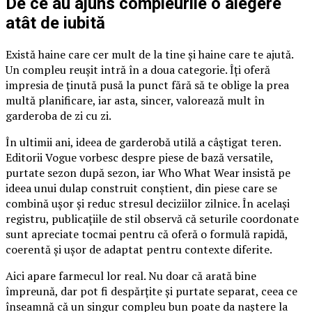
De ce au ajuns compleurile o alegere
atât de iubită
Există haine care cer mult de la tine și haine care te ajută.
Un compleu reușit intră în a doua categorie. Îți oferă
impresia de ținută pusă la punct fără să te oblige la prea
multă planificare, iar asta, sincer, valorează mult în
garderoba de zi cu zi.
În ultimii ani, ideea de garderobă utilă a câștigat teren.
Editorii Vogue vorbesc despre piese de bază versatile,
purtate sezon după sezon, iar Who What Wear insistă pe
ideea unui dulap construit conștient, din piese care se
combină ușor și reduc stresul deciziilor zilnice. În același
registru, publicațiile de stil observă că seturile coordonate
sunt apreciate tocmai pentru că oferă o formulă rapidă,
coerentă și ușor de adaptat pentru contexte diferite.
Aici apare farmecul lor real. Nu doar că arată bine
împreună, dar pot fi despărțite și purtate separat, ceea ce
înseamnă că un singur compleu bun poate da naștere la