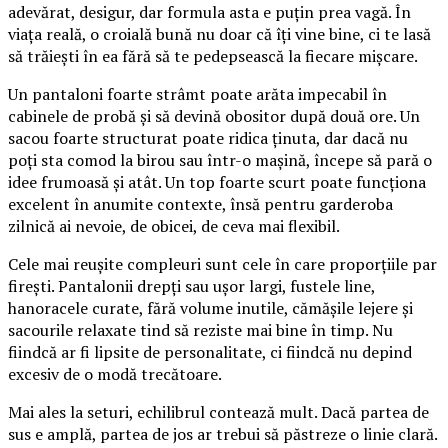
adevărat, desigur, dar formula asta e puțin prea vagă. În
viața reală, o croială bună nu doar că îți vine bine, ci te lasă
să trăiești în ea fără să te pedepsească la fiecare mișcare.
Un pantaloni foarte strâmt poate arăta impecabil în
cabinele de probă și să devină obositor după două ore. Un
sacou foarte structurat poate ridica ținuta, dar dacă nu
poți sta comod la birou sau într-o mașină, începe să pară o
idee frumoasă și atât. Un top foarte scurt poate funcționa
excelent în anumite contexte, însă pentru garderoba
zilnică ai nevoie, de obicei, de ceva mai flexibil.
Cele mai reușite compleuri sunt cele în care proporțiile par
firești. Pantalonii drepți sau ușor largi, fustele line,
hanoracele curate, fără volume inutile, cămășile lejere și
sacourile relaxate tind să reziste mai bine în timp. Nu
fiindcă ar fi lipsite de personalitate, ci fiindcă nu depind
excesiv de o modă trecătoare.
Mai ales la seturi, echilibrul contează mult. Dacă partea de
sus e amplă, partea de jos ar trebui să păstreze o linie clară.