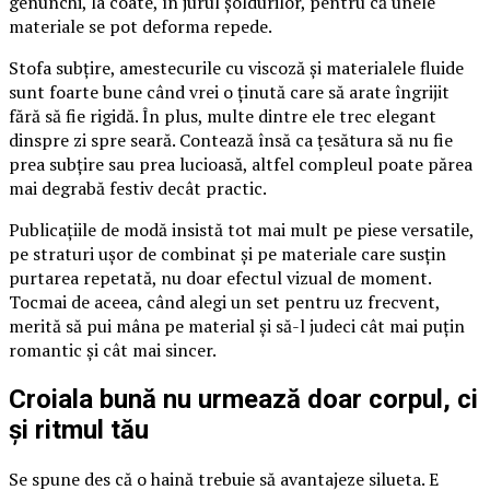
genunchi, la coate, în jurul șoldurilor, pentru că unele
materiale se pot deforma repede.
Stofa subțire, amestecurile cu viscoză și materialele fluide
sunt foarte bune când vrei o ținută care să arate îngrijit
fără să fie rigidă. În plus, multe dintre ele trec elegant
dinspre zi spre seară. Contează însă ca țesătura să nu fie
prea subțire sau prea lucioasă, altfel compleul poate părea
mai degrabă festiv decât practic.
Publicațiile de modă insistă tot mai mult pe piese versatile,
pe straturi ușor de combinat și pe materiale care susțin
purtarea repetată, nu doar efectul vizual de moment.
Tocmai de aceea, când alegi un set pentru uz frecvent,
merită să pui mâna pe material și să-l judeci cât mai puțin
romantic și cât mai sincer.
Croiala bună nu urmează doar corpul, ci
și ritmul tău
Se spune des că o haină trebuie să avantajeze silueta. E