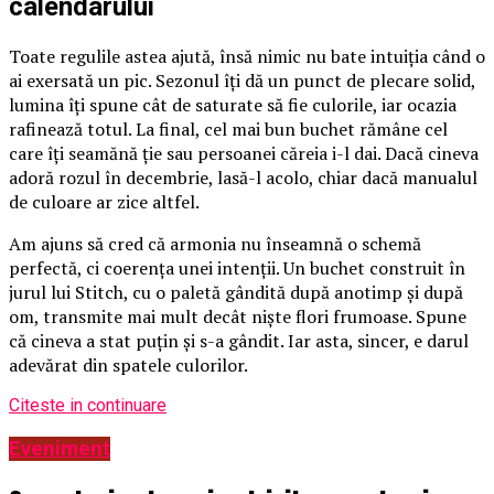
calendarului
Toate regulile astea ajută, însă nimic nu bate intuiția când o
ai exersată un pic. Sezonul îți dă un punct de plecare solid,
lumina îți spune cât de saturate să fie culorile, iar ocazia
rafinează totul. La final, cel mai bun buchet rămâne cel
care îți seamănă ție sau persoanei căreia i-l dai. Dacă cineva
adoră rozul în decembrie, lasă-l acolo, chiar dacă manualul
de culoare ar zice altfel.
Am ajuns să cred că armonia nu înseamnă o schemă
perfectă, ci coerența unei intenții. Un buchet construit în
jurul lui Stitch, cu o paletă gândită după anotimp și după
om, transmite mai mult decât niște flori frumoase. Spune
că cineva a stat puțin și s-a gândit. Iar asta, sincer, e darul
adevărat din spatele culorilor.
Citeste in continuare
Eveniment