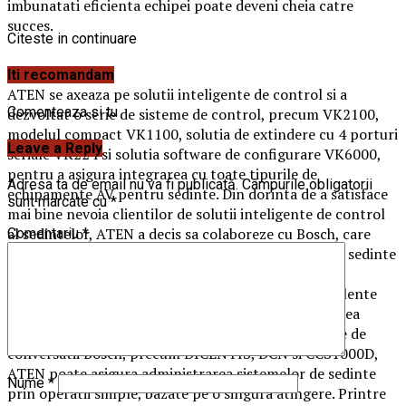
imbunatati eficienta echipei poate deveni cheia catre
succes.
Citeste in continuare
Iti recomandam
ATEN se axeaza pe solutii inteligente de control si a
Comenteaza si tu
dezvoltat o serie de sisteme de control, precum VK2100,
modelul compact VK1100, solutia de extindere cu 4 porturi
Leave a Reply
seriale VK224 si solutia software de configurare VK6000,
pentru a asigura integrarea cu toate tipurile de
Adresa ta de email nu va fi publicată.
Câmpurile obligatorii
echipamente AV pentru sedinte. Din dorinta de a satisface
sunt marcate cu
*
mai bine nevoia clientilor de solutii inteligente de control
al sedintelor, ATEN a decis sa colaboreze cu Bosch, care
Comentariu
*
detine o pozitie de lider pe piata aplicatiilor pentru sedinte
destinate mediului de afaceri. Sistemele Bosch sunt
apreciate mult in industrie, performantele lor excelente
putand imbunatati semnificativ eficienta si fluiditatea
comunicarii. Odata cu integrarea sistemelor digitale de
conversatii Bosch, precum DICENTIS, DCN si CCS1000D,
ATEN poate asigura administrarea sistemelor de sedinte
Nume
*
prin operatii simple, bazate pe o singura atingere. Printre