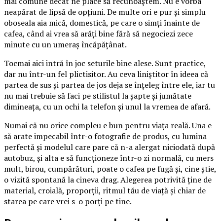
mai comune decât ne place să recunoaștem. Nu e vorba
neapărat de lipsă de opțiuni. De multe ori e pur și simplu
oboseala aia mică, domestică, pe care o simți înainte de
cafea, când ai vrea să arăți bine fără să negociezi zece
minute cu un umeraș încăpățânat.
Tocmai aici intră în joc seturile bine alese. Sunt practice,
dar nu într-un fel plictisitor. Au ceva liniștitor în ideea că
partea de sus și partea de jos deja se înțeleg între ele, iar tu
nu mai trebuie să faci pe stilistul la șapte și jumătate
dimineața, cu un ochi la telefon și unul la vremea de afară.
Numai că nu orice compleu e bun pentru viața reală. Una e
să arate impecabil într-o fotografie de produs, cu lumina
perfectă și modelul care pare că n-a alergat niciodată după
autobuz, și alta e să funcționeze într-o zi normală, cu mers
mult, birou, cumpărături, poate o cafea pe fugă și, cine știe,
o vizită spontană la cineva drag. Alegerea potrivită ține de
material, croială, proporții, ritmul tău de viață și chiar de
starea pe care vrei s-o porți pe tine.