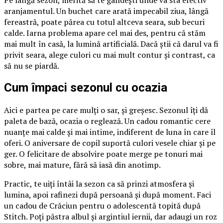
aranjamentul. Un buchet care arată impecabil ziua, lângă
fereastră, poate părea cu totul altceva seara, sub becuri
calde. Iarna problema apare cel mai des, pentru că stăm
mai mult în casă, la lumină artificială. Dacă știi că darul va fi
privit seara, alege culori cu mai mult contur și contrast, ca
să nu se piardă.
Cum împaci sezonul cu ocazia
Aici e partea pe care mulți o sar, și greșesc. Sezonul îți dă
paleta de bază, ocazia o reglează. Un cadou romantic cere
nuanțe mai calde și mai intime, indiferent de luna în care îl
oferi. O aniversare de copil suportă culori vesele chiar și pe
ger. O felicitare de absolvire poate merge pe tonuri mai
sobre, mai mature, fără să iasă din anotimp.
Practic, te uiți întâi la sezon ca să prinzi atmosfera și
lumina, apoi rafinezi după persoană și după moment. Faci
un cadou de Crăciun pentru o adolescentă topită după
Stitch. Poți păstra albul și argintiul iernii, dar adaugi un roz