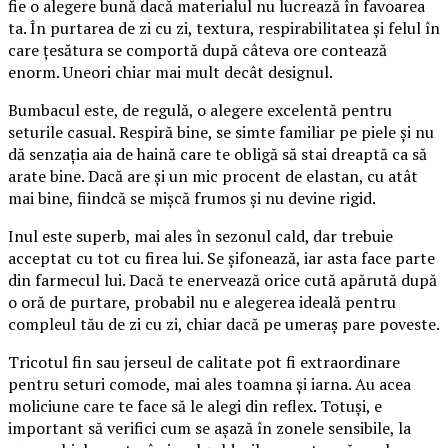
fie o alegere bună dacă materialul nu lucrează în favoarea
ta. În purtarea de zi cu zi, textura, respirabilitatea și felul în
care țesătura se comportă după câteva ore contează
enorm. Uneori chiar mai mult decât designul.
Bumbacul este, de regulă, o alegere excelentă pentru
seturile casual. Respiră bine, se simte familiar pe piele și nu
dă senzația aia de haină care te obligă să stai dreaptă ca să
arate bine. Dacă are și un mic procent de elastan, cu atât
mai bine, fiindcă se mișcă frumos și nu devine rigid.
Inul este superb, mai ales în sezonul cald, dar trebuie
acceptat cu tot cu firea lui. Se șifonează, iar asta face parte
din farmecul lui. Dacă te enervează orice cută apărută după
o oră de purtare, probabil nu e alegerea ideală pentru
compleul tău de zi cu zi, chiar dacă pe umeraș pare poveste.
Tricotul fin sau jerseul de calitate pot fi extraordinare
pentru seturi comode, mai ales toamna și iarna. Au acea
moliciune care te face să le alegi din reflex. Totuși, e
important să verifici cum se așază în zonele sensibile, la