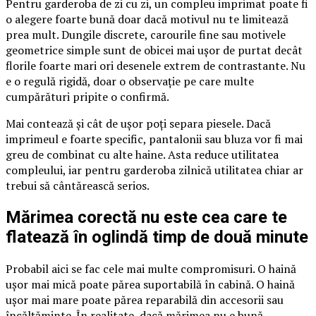
Pentru garderoba de zi cu zi, un compleu imprimat poate fi
o alegere foarte bună doar dacă motivul nu te limitează
prea mult. Dungile discrete, carourile fine sau motivele
geometrice simple sunt de obicei mai ușor de purtat decât
florile foarte mari ori desenele extrem de contrastante. Nu
e o regulă rigidă, doar o observație pe care multe
cumpărături pripite o confirmă.
Mai contează și cât de ușor poți separa piesele. Dacă
imprimeul e foarte specific, pantalonii sau bluza vor fi mai
greu de combinat cu alte haine. Asta reduce utilitatea
compleului, iar pentru garderoba zilnică utilitatea chiar ar
trebui să cântărească serios.
Mărimea corectă nu este cea care te
flatează în oglindă timp de două minute
Probabil aici se fac cele mai multe compromisuri. O haină
ușor mai mică poate părea suportabilă în cabină. O haină
ușor mai mare poate părea reparabilă din accesorii sau
încălțăminte. În realitate, dacă mărimea nu e bună,