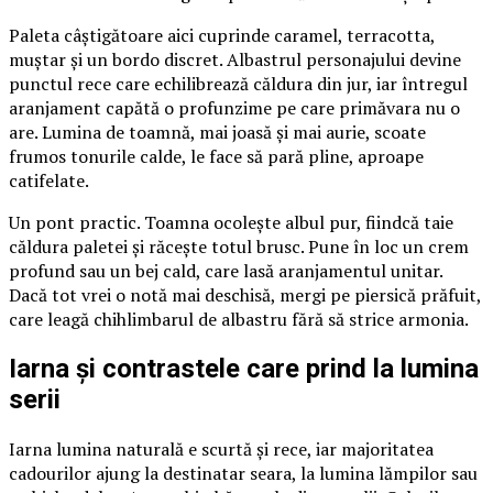
Paleta câștigătoare aici cuprinde caramel, terracotta,
muștar și un bordo discret. Albastrul personajului devine
punctul rece care echilibrează căldura din jur, iar întregul
aranjament capătă o profunzime pe care primăvara nu o
are. Lumina de toamnă, mai joasă și mai aurie, scoate
frumos tonurile calde, le face să pară pline, aproape
catifelate.
Un pont practic. Toamna ocolește albul pur, fiindcă taie
căldura paletei și răcește totul brusc. Pune în loc un crem
profund sau un bej cald, care lasă aranjamentul unitar.
Dacă tot vrei o notă mai deschisă, mergi pe piersică prăfuit,
care leagă chihlimbarul de albastru fără să strice armonia.
Iarna și contrastele care prind la lumina
serii
Iarna lumina naturală e scurtă și rece, iar majoritatea
cadourilor ajung la destinatar seara, la lumina lămpilor sau