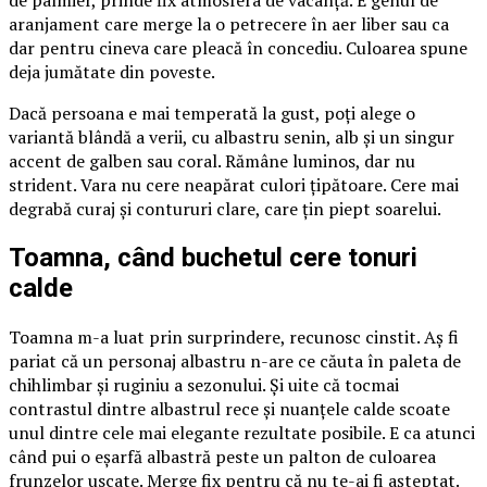
de palmier, prinde fix atmosfera de vacanță. E genul de
aranjament care merge la o petrecere în aer liber sau ca
dar pentru cineva care pleacă în concediu. Culoarea spune
deja jumătate din poveste.
Dacă persoana e mai temperată la gust, poți alege o
variantă blândă a verii, cu albastru senin, alb și un singur
accent de galben sau coral. Rămâne luminos, dar nu
strident. Vara nu cere neapărat culori țipătoare. Cere mai
degrabă curaj și contururi clare, care țin piept soarelui.
Toamna, când buchetul cere tonuri
calde
Toamna m-a luat prin surprindere, recunosc cinstit. Aș fi
pariat că un personaj albastru n-are ce căuta în paleta de
chihlimbar și ruginiu a sezonului. Și uite că tocmai
contrastul dintre albastrul rece și nuanțele calde scoate
unul dintre cele mai elegante rezultate posibile. E ca atunci
când pui o eșarfă albastră peste un palton de culoarea
frunzelor uscate. Merge fix pentru că nu te-ai fi așteptat.