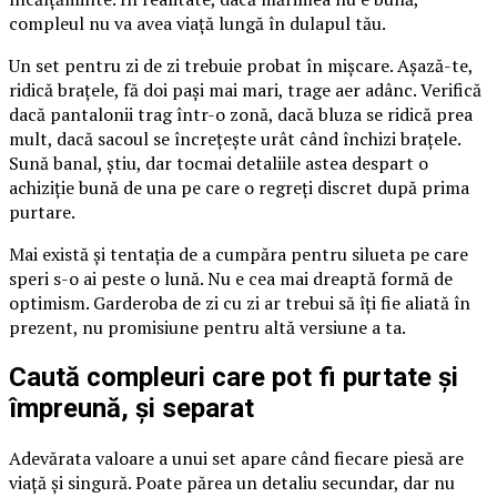
compleul nu va avea viață lungă în dulapul tău.
Un set pentru zi de zi trebuie probat în mișcare. Așază-te,
ridică brațele, fă doi pași mai mari, trage aer adânc. Verifică
dacă pantalonii trag într-o zonă, dacă bluza se ridică prea
mult, dacă sacoul se încrețește urât când închizi brațele.
Sună banal, știu, dar tocmai detaliile astea despart o
achiziție bună de una pe care o regreți discret după prima
purtare.
Mai există și tentația de a cumpăra pentru silueta pe care
speri s-o ai peste o lună. Nu e cea mai dreaptă formă de
optimism. Garderoba de zi cu zi ar trebui să îți fie aliată în
prezent, nu promisiune pentru altă versiune a ta.
Caută compleuri care pot fi purtate și
împreună, și separat
Adevărata valoare a unui set apare când fiecare piesă are
viață și singură. Poate părea un detaliu secundar, dar nu