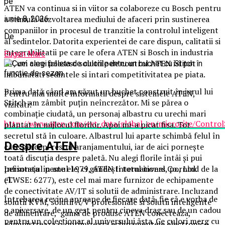
pe
ATEN va continua si in viitor sa colaboreze cu Bosch pentru
a stimula dezvoltarea mediului de afaceri prin sustinerea
iunie 8, 2026
companiilor in procesul de tranzitie la controlul inteligent
De
al sedintelor. Datorita experientei de care dispun, calitatii si
integrabilitatii pe care le ofera ATEN si Bosch in industria
Eugen Marc
AV, cei care folosesc solutiile de control ATEN isi pot
imbunatati sedintele si intari competitivitatea pe piata.
Prima dată când am văzut un buchet construit în jurul lui
Pentru mai multe informatii despre sistemele ATEN,
Stitch am zâmbit puțin neîncrezător. Mi se părea o
vizitati:
combinație ciudată, un personaj albastru cu urechi mari
http://www.aten.com/ext_data/global_en/microsite/Contro
plantat în mijlocul florilor. Apoi mi-a picat fisa. Tot
secretul stă în culoare. Albastrul lui aparte schimbă felul în
Despre ATEN
care percepi restul aranjamentului, iar de aici pornește
toată discuția despre paletă. Nu alegi florile întâi și pui
personajul peste ele, ci gândești totul invers, pornind de la
Infiintata in anul 1979, ATEN International Co., Ltd.
el.
(TWSE: 6277), este cel mai mare furnizor de echipamente
de conectivitate AV/IT si solutii de administrare. Incluzand
Întrebarea revine aproape de fiecare dată, fie că e vorba de
solutii KVM, solutii A/V profesionale si solutii inteligente
o aniversare, de un gest pentru cineva drag sau de un cadou
de alimentare, gama de produse ATEN conecteaza,
pentru un colecționar al universului ăsta. Ce culori merg cu
administreaza si optimizeaza echipamentele electronice