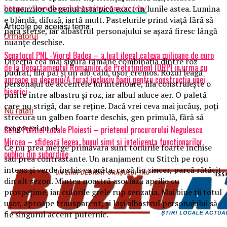
https://www.boschsecurity.com/xc/en/
comenzilor de genul ăsta pică exact în lunile astea. Lumina
e blândă, difuză, iartă mult. Pastelurile prind viață fără să
Articole pe aceiasi tema:
pară sterse, iar albastrul personajului se așază firesc lângă
Urmatorul
nuanțe deschise.
Senatorul PNL -Viorel Badea – a luat ilegal cateva milioane de euro
Direcția cea mai sigură rămâne combinația dintre roz
de la Departamentul Romanilor de Pretutindeni (DRP) in urma cu
pudrat, lila pal și un alb cald, ușor cremos. Rozul leagă
aproape un deceniu/A furat inclusiv banii pentru construcţia unei
personajul de accentele lui interioare, lila construiește o
biserici
punte între albastru și roz, iar albul aduce aer. O paletă
care nu strigă, dar se reține. Dacă vrei ceva mai jucăuș, poți
Nu ratati
strecura un galben foarte deschis, gen primulă, fără să
exagerezi cu el.
Seful Politiei Locale Ploiesti – prietenul procurorului Negulescu
Mircea – sfidează legea, bunul simţ si inteligența functionarilor
Ce nu prea merge primăvara sunt tonurile foarte închise
publici din subordine
sau prea contrastante. Un aranjament cu Stitch pe roșu
intens și verde închis va arăta, ca să fiu sincer, parcă rătăcit
din alt sezon. Mintea noastră asociază aprilie cu
prospețime, iar culorile grele rup senzația. Mai bine ții totul
ușor, aproape transparent, și lași albastrul personajului să
fie singurul accent puternic.