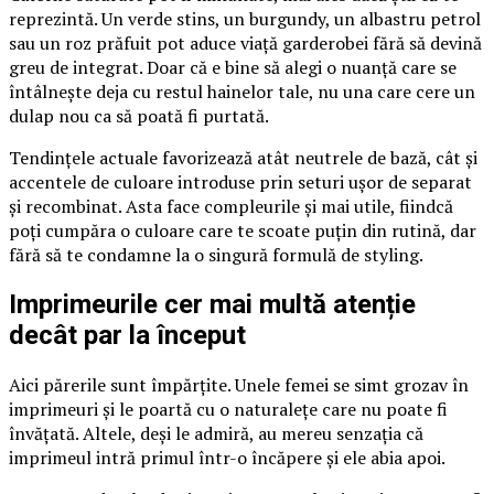
reprezintă. Un verde stins, un burgundy, un albastru petrol
sau un roz prăfuit pot aduce viață garderobei fără să devină
greu de integrat. Doar că e bine să alegi o nuanță care se
întâlnește deja cu restul hainelor tale, nu una care cere un
dulap nou ca să poată fi purtată.
Tendințele actuale favorizează atât neutrele de bază, cât și
accentele de culoare introduse prin seturi ușor de separat
și recombinat. Asta face compleurile și mai utile, fiindcă
poți cumpăra o culoare care te scoate puțin din rutină, dar
fără să te condamne la o singură formulă de styling.
Imprimeurile cer mai multă atenție
decât par la început
Aici părerile sunt împărțite. Unele femei se simt grozav în
imprimeuri și le poartă cu o naturalețe care nu poate fi
învățată. Altele, deși le admiră, au mereu senzația că
imprimeul intră primul într-o încăpere și ele abia apoi.