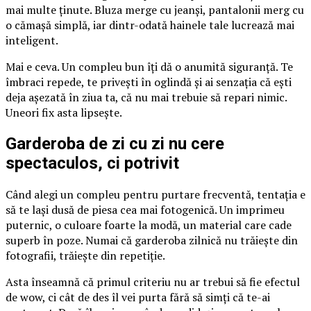
mai multe ținute. Bluza merge cu jeanși, pantalonii merg cu
o cămașă simplă, iar dintr-odată hainele tale lucrează mai
inteligent.
Mai e ceva. Un compleu bun îți dă o anumită siguranță. Te
îmbraci repede, te privești în oglindă și ai senzația că ești
deja așezată în ziua ta, că nu mai trebuie să repari nimic.
Uneori fix asta lipsește.
Garderoba de zi cu zi nu cere
spectaculos, ci potrivit
Când alegi un compleu pentru purtare frecventă, tentația e
să te lași dusă de piesa cea mai fotogenică. Un imprimeu
puternic, o culoare foarte la modă, un material care cade
superb în poze. Numai că garderoba zilnică nu trăiește din
fotografii, trăiește din repetiție.
Asta înseamnă că primul criteriu nu ar trebui să fie efectul
de wow, ci cât de des îl vei purta fără să simți că te-ai