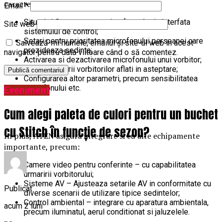
caracteristicile cheie se numara:
Email
*
Situatia/ Starea tuturor microfoanelor in interfata
Site web
sistemului de control;
Setari pentru prioritatea microfonului persoanei care
Salvează-mi numele, emailul și site-ul web în acest
prezideaza sedinta;
navigator pentru data viitoare când o să comentez.
Activarea si dezactivarea microfonului unui vorbitor;
Indicarea starii vorbitorilor aflati in asteptare;
Configurarea altor parametri, precum sensibilitatea
microfonului etc.
Eveniment
Cum alegi paleta de culori pentru un buchet
cu Stitch în funcție de sezon?
In plus, ATEN asigura integrare si cu alte echipamente
importante, precum:
Camere video pentru conferinte – cu capabilitatea
urmaririi vorbitorului;
Sisteme AV – Ajusteaza setarile AV in conformitate cu
Publicat
diverse scenarii de utilizare tipice sedintelor;
Control ambiental – integrare cu aparatura ambientala,
acum 2 luni
precum iluminatul, aerul conditionat si jaluzelele.