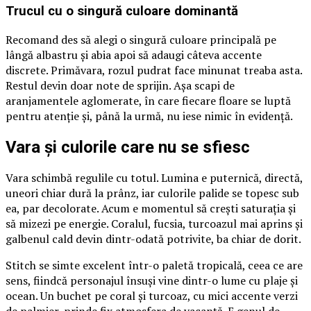
Trucul cu o singură culoare dominantă
Recomand des să alegi o singură culoare principală pe
lângă albastru și abia apoi să adaugi câteva accente
discrete. Primăvara, rozul pudrat face minunat treaba asta.
Restul devin doar note de sprijin. Așa scapi de
aranjamentele aglomerate, în care fiecare floare se luptă
pentru atenție și, până la urmă, nu iese nimic în evidență.
Vara și culorile care nu se sfiesc
Vara schimbă regulile cu totul. Lumina e puternică, directă,
uneori chiar dură la prânz, iar culorile palide se topesc sub
ea, par decolorate. Acum e momentul să crești saturația și
să mizezi pe energie. Coralul, fucsia, turcoazul mai aprins și
galbenul cald devin dintr-odată potrivite, ba chiar de dorit.
Stitch se simte excelent într-o paletă tropicală, ceea ce are
sens, fiindcă personajul însuși vine dintr-o lume cu plaje și
ocean. Un buchet pe coral și turcoaz, cu mici accente verzi