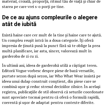
material, croială, proporții, ritmul tău de viață și chiar de
starea pe care vrei s-o porți pe tine.
De ce au ajuns compleurile o alegere
atât de iubită
Există haine care cer mult de la tine și haine care te ajută.
Un compleu reușit intră în a doua categorie. Îți oferă
impresia de ținută pusă la punct fără să te oblige la prea
multă planificare, iar asta, sincer, valorează mult în
garderoba de zi cu zi.
În ultimii ani, ideea de garderobă utilă a câștigat teren.
Editorii Vogue vorbesc despre piese de bază versatile,
purtate sezon după sezon, iar Who What Wear insistă pe
ideea unui dulap construit conștient, din piese care se
combină ușor și reduc stresul deciziilor zilnice. În același
registru, publicațiile de stil observă că seturile coordonate
sunt apreciate tocmai pentru că oferă o formulă rapidă,
coerentă și ușor de adaptat pentru contexte diferite.