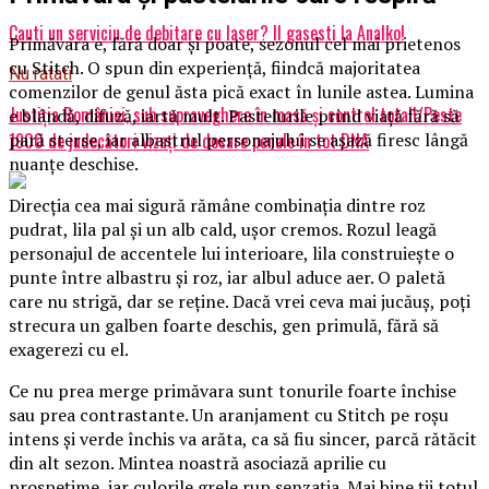
Cauti un serviciu de debitare cu laser? Il gasesti la Analko!
Primăvara e, fără doar și poate, sezonul cel mai prietenos
cu Stitch. O spun din experiență, fiindcă majoritatea
Nu ratati
comenzilor de genul ăsta pică exact în lunile astea. Lumina
Justiţia României, sub supraveghere în masă şi control total!/Peste
e blândă, difuză, iartă mult. Pastelurile prind viață fără să
1900 de judecători vizaţi de dosare penale în tot DNA
pară sterse, iar albastrul personajului se așază firesc lângă
nuanțe deschise.
Direcția cea mai sigură rămâne combinația dintre roz
pudrat, lila pal și un alb cald, ușor cremos. Rozul leagă
personajul de accentele lui interioare, lila construiește o
punte între albastru și roz, iar albul aduce aer. O paletă
care nu strigă, dar se reține. Dacă vrei ceva mai jucăuș, poți
strecura un galben foarte deschis, gen primulă, fără să
exagerezi cu el.
Ce nu prea merge primăvara sunt tonurile foarte închise
sau prea contrastante. Un aranjament cu Stitch pe roșu
intens și verde închis va arăta, ca să fiu sincer, parcă rătăcit
din alt sezon. Mintea noastră asociază aprilie cu
prospețime, iar culorile grele rup senzația. Mai bine ții totul