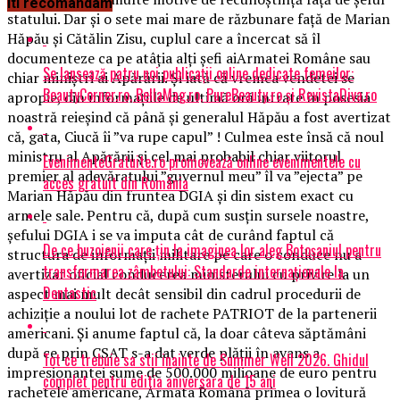
Iti recomandam
statului. Dar și o sete mai mare de răzbunare față de Marian
Hăpău și Cătălin Zisu, cuplul care a încercat să îl
documenteze ca pe atâția alți șefi aiArmatei Române sau
Se lansează patru noi publicații online dedicate femeilor:
chiar miniștri ai Apărării. Și iată că vremea vendetei se
BeautyCorner.ro, BellaMag.ro, PureBeauty.ro și RevistaDiva.ro
apropie, din informațiile de ultimă oră intrate în posesia
noastră reieșind că până și generalul Hăpău a fost avertizat
că, gata, Ciucă îi ”va rupe capul” ! Culmea este însă că noul
ministru al Apărării și cel mai probabil chiar viitorul
EvenimenteGratuite.ro promovează online evenimentele cu
premier al adevăratului ”guvernul meu” îl va ”ejecta” pe
acces gratuit din România
Marian Hăpău din fruntea DGIA și din sistem exact cu
armele sale. Pentru că, după cum susțin sursele noastre,
șefului DGIA i se va imputa cât de curând faptul că
De ce buzoienii care țin la imaginea lor aleg Botoșaniul pentru
structura de informații militare pe care o conduce nu a
transformarea zâmbetului: Standarde internaționale la
avertizat oficial conducerea ministerului cu privire la un
Dentastic
aspect mai mult decât sensibil din cadrul procedurii de
achiziție a noului lot de rachete PATRIOT de la partenerii
americani. Și anume faptul că, la doar câteva săptămâni
după ce prin CSAT s-a dat verde plății în avans a
Tot ce trebuie sa stii inainte de Summer Well 2026. Ghidul
impresionantei sume de 500.000 milioane de euro pentru
complet pentru editia aniversara de 15 ani
rachetele americane, Armata Română primea o lovitură