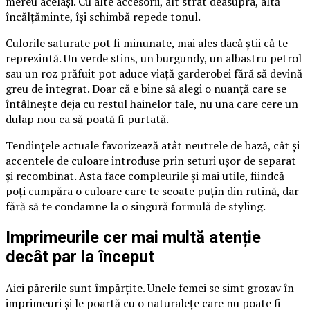
mereu același. Cu alte accesorii, alt strat deasupra, altă
încălțăminte, își schimbă repede tonul.
Culorile saturate pot fi minunate, mai ales dacă știi că te
reprezintă. Un verde stins, un burgundy, un albastru petrol
sau un roz prăfuit pot aduce viață garderobei fără să devină
greu de integrat. Doar că e bine să alegi o nuanță care se
întâlnește deja cu restul hainelor tale, nu una care cere un
dulap nou ca să poată fi purtată.
Tendințele actuale favorizează atât neutrele de bază, cât și
accentele de culoare introduse prin seturi ușor de separat
și recombinat. Asta face compleurile și mai utile, fiindcă
poți cumpăra o culoare care te scoate puțin din rutină, dar
fără să te condamne la o singură formulă de styling.
Imprimeurile cer mai multă atenție
decât par la început
Aici părerile sunt împărțite. Unele femei se simt grozav în
imprimeuri și le poartă cu o naturalețe care nu poate fi