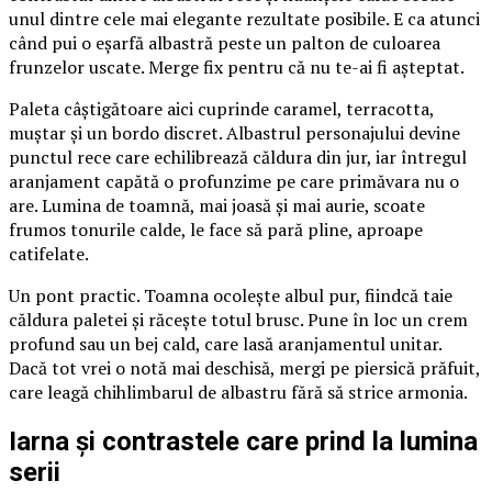
unul dintre cele mai elegante rezultate posibile. E ca atunci
când pui o eșarfă albastră peste un palton de culoarea
frunzelor uscate. Merge fix pentru că nu te-ai fi așteptat.
Paleta câștigătoare aici cuprinde caramel, terracotta,
muștar și un bordo discret. Albastrul personajului devine
punctul rece care echilibrează căldura din jur, iar întregul
aranjament capătă o profunzime pe care primăvara nu o
are. Lumina de toamnă, mai joasă și mai aurie, scoate
frumos tonurile calde, le face să pară pline, aproape
catifelate.
Un pont practic. Toamna ocolește albul pur, fiindcă taie
căldura paletei și răcește totul brusc. Pune în loc un crem
profund sau un bej cald, care lasă aranjamentul unitar.
Dacă tot vrei o notă mai deschisă, mergi pe piersică prăfuit,
care leagă chihlimbarul de albastru fără să strice armonia.
Iarna și contrastele care prind la lumina
serii