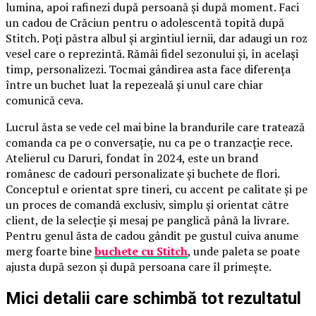
lumina, apoi rafinezi după persoană și după moment. Faci
un cadou de Crăciun pentru o adolescentă topită după
Stitch. Poți păstra albul și argintiul iernii, dar adaugi un roz
vesel care o reprezintă. Rămâi fidel sezonului și, în același
timp, personalizezi. Tocmai gândirea asta face diferența
între un buchet luat la repezeală și unul care chiar
comunică ceva.
Lucrul ăsta se vede cel mai bine la brandurile care tratează
comanda ca pe o conversație, nu ca pe o tranzacție rece.
Atelierul cu Daruri, fondat în 2024, este un brand
românesc de cadouri personalizate și buchete de flori.
Conceptul e orientat spre tineri, cu accent pe calitate și pe
un proces de comandă exclusiv, simplu și orientat către
client, de la selecție și mesaj pe panglică până la livrare.
Pentru genul ăsta de cadou gândit pe gustul cuiva anume
merg foarte bine
buchete cu Stitch
, unde paleta se poate
ajusta după sezon și după persoana care îl primește.
Mici detalii care schimbă tot rezultatul