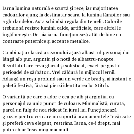
Iarna lumina naturală e scurtă și rece, iar majoritatea
cadourilor ajung la destinatar seara, la lumina lămpilor sau
a ghirlandelor. Asta schimbă regula din temelii. Culorile
trebuie să reziste luminii calde, artificiale, care altfel le
îngălbenește. De-aia iarna funcționează atât de bine cu
contraste puternice și accente metalice.
Combinația clasică a sezonului așază albastrul personajului
lângă alb pur, argintiu și o notă de albastru-noapte.
Rezultatul are ceva glacial și sofisticat, exact pe gustul
perioadei de sărbători. Vrei căldură în mijlocul iernii.
Adaugă un roșu profund sau un verde de brad și ai instant o
paletă festivă, fără să pierzi identitatea lui Stitch.
O variantă pe care o ador e cea pe alb și argintiu, cu
personajul ca unic punct de culoare. Minimalistă, curată,
parcă un fulg de nea ridicat în jurul lui. Funcționează
grozav pentru cei care nu suportă aranjamentele încărcate
și preferă ceva elegant, restrâns. Iarna, ce-i drept, mai
puțin chiar înseamnă mai mult.