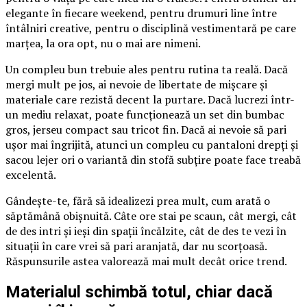
elegante în fiecare weekend, pentru drumuri line între
întâlniri creative, pentru o disciplină vestimentară pe care
marțea, la ora opt, nu o mai are nimeni.
Un compleu bun trebuie ales pentru rutina ta reală. Dacă
mergi mult pe jos, ai nevoie de libertate de mișcare și
materiale care rezistă decent la purtare. Dacă lucrezi într-
un mediu relaxat, poate funcționează un set din bumbac
gros, jerseu compact sau tricot fin. Dacă ai nevoie să pari
ușor mai îngrijită, atunci un compleu cu pantaloni drepți și
sacou lejer ori o variantă din stofă subțire poate face treabă
excelentă.
Gândește-te, fără să idealizezi prea mult, cum arată o
săptămână obișnuită. Câte ore stai pe scaun, cât mergi, cât
de des intri și ieși din spații încălzite, cât de des te vezi în
situații în care vrei să pari aranjată, dar nu scorțoasă.
Răspunsurile astea valorează mai mult decât orice trend.
Materialul schimbă totul, chiar dacă