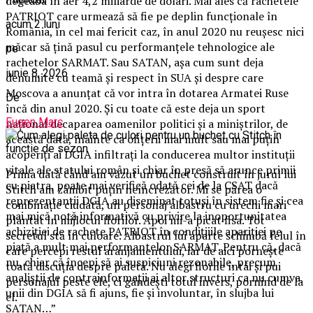
degeaba în aer 4,2 miliarde de dolari. Mai ales că rachetele
PATRIOT care urmează să fie pe deplin funcționale în
acum 2 luni
România, în cel mai fericit caz, în anul 2020 nu reușesc nici
măcar să țină pasul cu performanțele tehnologice ale
pe
rachetelor SARMAT. Sau SATAN, așa cum sunt deja
iunie 8, 2026
denumite cu teamă și respect în SUA și despre care
Moscova a anunțat că vor intra în dotarea Armatei Ruse
De
încă din anul 2020. Și cu toate că este deja un sport
Eugen Marc
național decaparea oamenilor politici și a miniștrilor, de
această dată, înainte ca ofițerii mai mult sau mai puțin
acoperiți ai DGIA infiltrați la conducerea multor instituții
vitale ale statului român și chiar în presă să arunce primii
Prima dată când am văzut un buchet construit în jurul lui
cu piatra, poate mai verifică odată cei de la CSAT dacă
Stitch am zâmbit puțin neîncrezător. Mi se părea o
reprezentanții DGIA au diseminat totuși în sistem fie și cea
combinație ciudată, un personaj albastru cu urechi mari
mai mică notă informativă cu privire la inoportunitatea
plantat în mijlocul florilor. Apoi mi-a picat fisa. Tot
achiziției de rachete PATRIOT în condițiiile apariției pe
secretul stă în culoare. Albastrul lui aparte schimbă felul în
piață a mult mai performantelor SARMAT. Pentru că, dacă
care percepi restul aranjamentului, iar de aici pornește
nu, chiar că începi să ai suspiciuni rezonabile, precum
toată discuția despre paletă. Nu alegi florile întâi și pui
analiștii de contrainformații ai altor structuri ca nu cumva
personajul peste ele, ci gândești totul invers, pornind de la
unii din DGIA să fi ajuns, fie și involuntar, în slujba lui
el.
SATAN…”