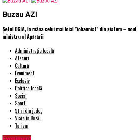
Buzau AZI
Șeful DGIA, la mâna celui mai loial ”iohannist” din sistem – noul
ministru al Apărării
Administrație locală
Afaceri
Cultură
Eveniment
Exclusiv
Politică locală
Social
Sport
Știri din județ
Viața în Buzău
Turism
Eveniment