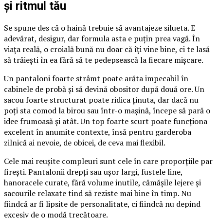
și ritmul tău
Se spune des că o haină trebuie să avantajeze silueta. E
adevărat, desigur, dar formula asta e puțin prea vagă. În
viața reală, o croială bună nu doar că îți vine bine, ci te lasă
să trăiești în ea fără să te pedepsească la fiecare mișcare.
Un pantaloni foarte strâmt poate arăta impecabil în
cabinele de probă și să devină obositor după două ore. Un
sacou foarte structurat poate ridica ținuta, dar dacă nu
poți sta comod la birou sau într-o mașină, începe să pară o
idee frumoasă și atât. Un top foarte scurt poate funcționa
excelent în anumite contexte, însă pentru garderoba
zilnică ai nevoie, de obicei, de ceva mai flexibil.
Cele mai reușite compleuri sunt cele în care proporțiile par
firești. Pantalonii drepți sau ușor largi, fustele line,
hanoracele curate, fără volume inutile, cămășile lejere și
sacourile relaxate tind să reziste mai bine în timp. Nu
fiindcă ar fi lipsite de personalitate, ci fiindcă nu depind
excesiv de o modă trecătoare.