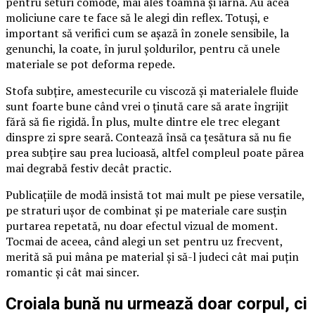
pentru seturi comode, mai ales toamna și iarna. Au acea
moliciune care te face să le alegi din reflex. Totuși, e
important să verifici cum se așază în zonele sensibile, la
genunchi, la coate, în jurul șoldurilor, pentru că unele
materiale se pot deforma repede.
Stofa subțire, amestecurile cu viscoză și materialele fluide
sunt foarte bune când vrei o ținută care să arate îngrijit
fără să fie rigidă. În plus, multe dintre ele trec elegant
dinspre zi spre seară. Contează însă ca țesătura să nu fie
prea subțire sau prea lucioasă, altfel compleul poate părea
mai degrabă festiv decât practic.
Publicațiile de modă insistă tot mai mult pe piese versatile,
pe straturi ușor de combinat și pe materiale care susțin
purtarea repetată, nu doar efectul vizual de moment.
Tocmai de aceea, când alegi un set pentru uz frecvent,
merită să pui mâna pe material și să-l judeci cât mai puțin
romantic și cât mai sincer.
Croiala bună nu urmează doar corpul, ci