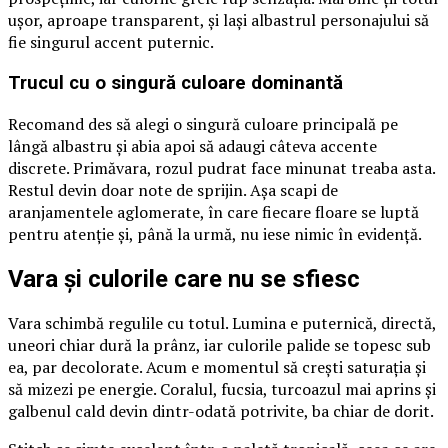
ușor, aproape transparent, și lași albastrul personajului să
fie singurul accent puternic.
Trucul cu o singură culoare dominantă
Recomand des să alegi o singură culoare principală pe
lângă albastru și abia apoi să adaugi câteva accente
discrete. Primăvara, rozul pudrat face minunat treaba asta.
Restul devin doar note de sprijin. Așa scapi de
aranjamentele aglomerate, în care fiecare floare se luptă
pentru atenție și, până la urmă, nu iese nimic în evidență.
Vara și culorile care nu se sfiesc
Vara schimbă regulile cu totul. Lumina e puternică, directă,
uneori chiar dură la prânz, iar culorile palide se topesc sub
ea, par decolorate. Acum e momentul să crești saturația și
să mizezi pe energie. Coralul, fucsia, turcoazul mai aprins și
galbenul cald devin dintr-odată potrivite, ba chiar de dorit.