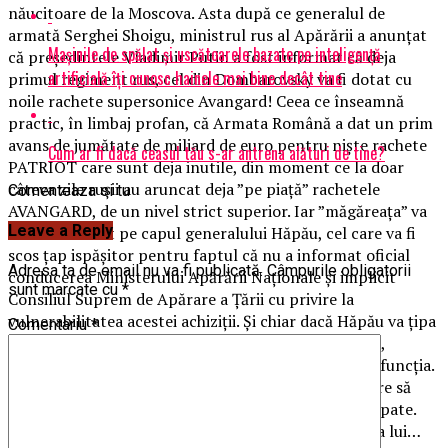
năucitoare de la Moscova. Asta după ce generalul de
armată Serghei Shoigu, ministrul rus al Apărării a anunțat
Mașinile de spălat și uscătoarele bazate pe inteligență
că președintele Vladimir Putin a fost informat că deja
artificială îți cunosc hainele mai bine decât tine
primul regiment rus, cel din Dombarovsky va fi dotat cu
noile rachete supersonice Avangard! Ceea ce înseamnă
practic, în limbaj profan, că Armata Română a dat un prim
avans de jumătate de miliard de euro pentru niște rachete
Cum ar fi dacă ceasul tău s-ar antrena alături de tine?
PATRIOT care sunt deja inutile, din moment ce la doar
câteva zile rușii au aruncat deja ”pe piață” rachetele
Comenteaza si tu
AVANGARD, de un nivel strict superior. Iar ”măgăreața” va
Leave a Reply
cădea automat pe capul generalului Hăpău, cel care va fi
scos țap ispășitor pentru faptul că nu a informat oficial
Adresa ta de email nu va fi publicată.
Câmpurile obligatorii
conducerea Ministerului Apărării Naționale și implicit
sunt marcate cu
*
Consiliul Suprem de Apărare a Țării cu privire la
vulnerabilitatea acestei achiziții. Și chiar dacă Hăpău va țipa
Comentariu
*
ca din gură de șarpe că la mijloc este mâna lui Ciucă,
această ”spovedanie” târzie nu îi va mai putea salva funcția.
Și nici pe a lui Zisu, generalul Ciucă nefiind omul care să
aștepte să i se mai înfigă și a doua oară ”cuțitul” în spate.
Mai ales că acum soarta celor doi este strict la mâna lui…