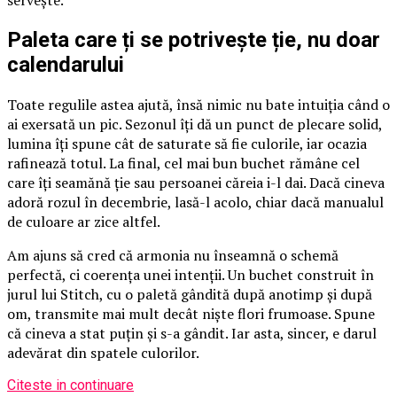
servește.
Paleta care ți se potrivește ție, nu doar
calendarului
Toate regulile astea ajută, însă nimic nu bate intuiția când o
ai exersată un pic. Sezonul îți dă un punct de plecare solid,
lumina îți spune cât de saturate să fie culorile, iar ocazia
rafinează totul. La final, cel mai bun buchet rămâne cel
care îți seamănă ție sau persoanei căreia i-l dai. Dacă cineva
adoră rozul în decembrie, lasă-l acolo, chiar dacă manualul
de culoare ar zice altfel.
Am ajuns să cred că armonia nu înseamnă o schemă
perfectă, ci coerența unei intenții. Un buchet construit în
jurul lui Stitch, cu o paletă gândită după anotimp și după
om, transmite mai mult decât niște flori frumoase. Spune
că cineva a stat puțin și s-a gândit. Iar asta, sincer, e darul
adevărat din spatele culorilor.
Citeste in continuare