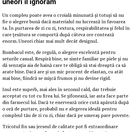
uneori îl ignorăm
Un compleu poate avea o croială minunată și totuși să nu
fie o alegere bună dacă materialul nu lucrează în favoarea
ta. În purtarea de zi cu zi, textura, respirabilitatea și felul în
care țesătura se comportă după câteva ore contează
enorm. Uneori chiar mai mult decât designul.
Bumbacul este, de regulă, o alegere excelentă pentru
seturile casual. Respiră bine, se simte familiar pe piele și nu
dă senzația aia de haină care te obligă să stai dreaptă ca să
arate bine. Dacă are și un mic procent de elastan, cu atât
mai bine, fiindcă se mișcă frumos și nu devine rigid.
Inul este superb, mai ales în sezonul cald, dar trebuie
acceptat cu tot cu firea lui. Se șifonează, iar asta face parte
din farmecul lui. Dacă te enervează orice cută apărută după
o oră de purtare, probabil nu e alegerea ideală pentru
compleul tău de zi cu zi, chiar dacă pe umeraș pare poveste.
Tricotul fin sau jerseul de calitate pot fi extraordinare