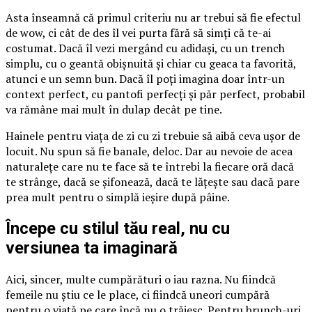
Asta înseamnă că primul criteriu nu ar trebui să fie efectul
de wow, ci cât de des îl vei purta fără să simți că te-ai
costumat. Dacă îl vezi mergând cu adidași, cu un trench
simplu, cu o geantă obișnuită și chiar cu geaca ta favorită,
atunci e un semn bun. Dacă îl poți imagina doar într-un
context perfect, cu pantofi perfecți și păr perfect, probabil
va rămâne mai mult în dulap decât pe tine.
Hainele pentru viața de zi cu zi trebuie să aibă ceva ușor de
locuit. Nu spun să fie banale, deloc. Dar au nevoie de acea
naturalețe care nu te face să te întrebi la fiecare oră dacă
te strânge, dacă se șifonează, dacă te lățește sau dacă pare
prea mult pentru o simplă ieșire după pâine.
Începe cu stilul tău real, nu cu
versiunea ta imaginară
Aici, sincer, multe cumpărături o iau razna. Nu fiindcă
femeile nu știu ce le place, ci fiindcă uneori cumpără
pentru o viață pe care încă nu o trăiesc. Pentru brunch-uri