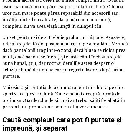
ușor mai mică poate părea suportabilă în cabină. O haină
ușor mai mare poate părea reparabilă din accesorii sau
încălțăminte. În realitate, dacă mărimea nu e bună,
compleul nu va avea viață lungă în dulapul tău.
Un set pentru zi de zi trebuie probat în mișcare. Așază-te,
ridică brațele, fă doi pași mai mari, trage aer adânc. Verifică
dacă pantalonii trag într-o zonă, dacă bluza se ridică prea
mult, dacă sacoul se încrețește urât când închizi brațele.
Sună banal, știu, dar tocmai detaliile astea despart o
achiziție bună de una pe care o regreți discret după prima
purtare.
Mai există și tentația de a cumpăra pentru silueta pe care
speri s-o ai peste o lună. Nu e cea mai dreaptă formă de
optimism. Garderoba de zi cu zi ar trebui să îți fie aliată în
prezent, nu promisiune pentru altă versiune a ta.
Caută compleuri care pot fi purtate și
împreună, și separat