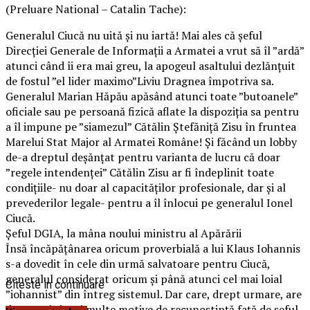
(Preluare National – Catalin Tache):
Generalul Ciucă nu uită și nu iartă! Mai ales că șeful
Direcției Generale de Informații a Armatei a vrut să îl ”ardă”
atunci când îi era mai greu, la apogeul asaltului dezlănțuit
de fostul ”el lider maximo”Liviu Dragnea împotriva sa.
Generalul Marian Hăpău apăsând atunci toate ”butoanele”
oficiale sau pe persoană fizică aflate la dispoziția sa pentru
a îl impune pe ”siamezul” Cătălin Ștefăniță Zisu în fruntea
Marelui Stat Major al Armatei Române! Și făcând un lobby
de-a dreptul deșănțat pentru varianta de lucru că doar
”regele intendenței” Cătălin Zisu ar fi îndeplinit toate
condițiile- nu doar al capacităților profesionale, dar și al
prevederilor legale- pentru a îl înlocui pe generalul Ionel
Ciucă.
Șeful DGIA, la mâna noului ministru al Apărării
Însă încăpățânarea oricum proverbială a lui Klaus Iohannis
s-a dovedit în cele din urmă salvatoare pentru Ciucă,
generalul considerat oricum și până atunci cel mai loial
Citeste in continuare
”iohannist” din întreg sistemul. Dar care, drept urmare, are
de atunci și mai multe motive de recunoștință față de șeful