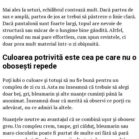
Mai ales la seturi, echilibrul contează mult. Dacă partea de
sus e amplă, partea de jos ar trebui să păstreze o linie clară.
Dacă pantalonii sunt foarte largi, topul are nevoie de
structură sau măcar de o lungime bine gândită. Altfel,
compleul nu mai pare effortless, cum spun revistele, ci
doar prea mult material într-o zi obișnuită.
Culoarea potrivită este cea pe care nu o
obosești repede
Poți iubi o culoare și totuși să nu fie bună pentru un
compleu de zi cu zi. Asta nu înseamnă că trebuie să alegi
doar bej, gri, bleumarin și alte nuanțe cuminți până la
anonimat. Înseamnă doar că merită să observi ce porți cu
adevărat, nu ce admiri la altele.
Nuanțele neutre au avantajul că se combină ușor și obosesc
greu. Un compleu crem, taupe, gri călduț, bleumarin sau
maro ciocolatiu poate fi purtat de multe ori fără să pară