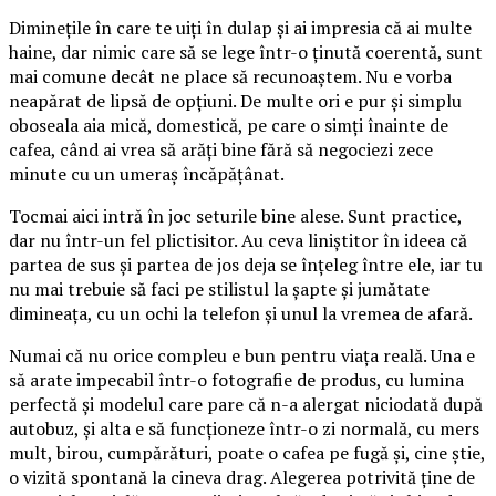
Diminețile în care te uiți în dulap și ai impresia că ai multe
haine, dar nimic care să se lege într-o ținută coerentă, sunt
mai comune decât ne place să recunoaștem. Nu e vorba
neapărat de lipsă de opțiuni. De multe ori e pur și simplu
oboseala aia mică, domestică, pe care o simți înainte de
cafea, când ai vrea să arăți bine fără să negociezi zece
minute cu un umeraș încăpățânat.
Tocmai aici intră în joc seturile bine alese. Sunt practice,
dar nu într-un fel plictisitor. Au ceva liniștitor în ideea că
partea de sus și partea de jos deja se înțeleg între ele, iar tu
nu mai trebuie să faci pe stilistul la șapte și jumătate
dimineața, cu un ochi la telefon și unul la vremea de afară.
Numai că nu orice compleu e bun pentru viața reală. Una e
să arate impecabil într-o fotografie de produs, cu lumina
perfectă și modelul care pare că n-a alergat niciodată după
autobuz, și alta e să funcționeze într-o zi normală, cu mers
mult, birou, cumpărături, poate o cafea pe fugă și, cine știe,
o vizită spontană la cineva drag. Alegerea potrivită ține de