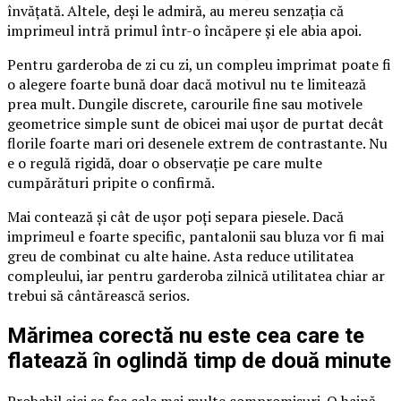
învățată. Altele, deși le admiră, au mereu senzația că
imprimeul intră primul într-o încăpere și ele abia apoi.
Pentru garderoba de zi cu zi, un compleu imprimat poate fi
o alegere foarte bună doar dacă motivul nu te limitează
prea mult. Dungile discrete, carourile fine sau motivele
geometrice simple sunt de obicei mai ușor de purtat decât
florile foarte mari ori desenele extrem de contrastante. Nu
e o regulă rigidă, doar o observație pe care multe
cumpărături pripite o confirmă.
Mai contează și cât de ușor poți separa piesele. Dacă
imprimeul e foarte specific, pantalonii sau bluza vor fi mai
greu de combinat cu alte haine. Asta reduce utilitatea
compleului, iar pentru garderoba zilnică utilitatea chiar ar
trebui să cântărească serios.
Mărimea corectă nu este cea care te
flatează în oglindă timp de două minute
Probabil aici se fac cele mai multe compromisuri. O haină