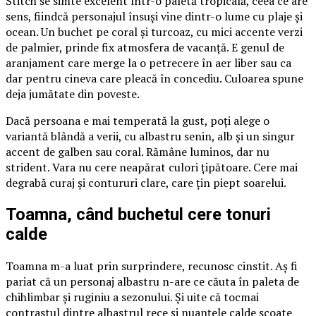
Stitch se simte excelent într-o paletă tropicală, ceea ce are
sens, fiindcă personajul însuși vine dintr-o lume cu plaje și
ocean. Un buchet pe coral și turcoaz, cu mici accente verzi
de palmier, prinde fix atmosfera de vacanță. E genul de
aranjament care merge la o petrecere în aer liber sau ca
dar pentru cineva care pleacă în concediu. Culoarea spune
deja jumătate din poveste.
Dacă persoana e mai temperată la gust, poți alege o
variantă blândă a verii, cu albastru senin, alb și un singur
accent de galben sau coral. Rămâne luminos, dar nu
strident. Vara nu cere neapărat culori țipătoare. Cere mai
degrabă curaj și contururi clare, care țin piept soarelui.
Toamna, când buchetul cere tonuri
calde
Toamna m-a luat prin surprindere, recunosc cinstit. Aș fi
pariat că un personaj albastru n-are ce căuta în paleta de
chihlimbar și ruginiu a sezonului. Și uite că tocmai
contrastul dintre albastrul rece și nuanțele calde scoate