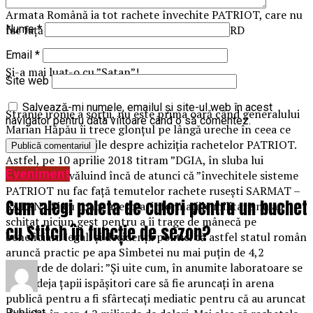
Armata Română ia tot rachete învechite PATRIOT, care nu
fac față celor SARMAT sau mai ales AVANGARD
Nume
*
Email
*
Și-a mai luat-o cu ”Satan”!
Site web
Salvează-mi numele, emailul și site-ul web în acest
Stranie ironie a sorții, nu este prima oară când generalului
navigator pentru data viitoare când o să comentez.
Marian Hăpău îi trece glonțul pe lângă ureche în ceea ce
privește informările despre achiziția rachetelor PATRIOT.
Astfel, pe 10 aprilie 2018 titram ”DGIA, în sluba lui
Eveniment
SATAN”, dezvăluind încă de atunci că ”învechitele sisteme
PATRIOT nu fac față temutelor rachete rusești SARMAT –
Cum alegi paleta de culori pentru un buchet
SATAN”. Și cu toate acestea, informațiile militare nu au
schițat niciun gest pentru a îi trage de mânecă pe
cu Stitch în funcție de sezon?
beneficiarii legali și decidenții politici că astfel statul român
aruncă practic pe apa Sîmbetei nu mai puțin de 4,2
mililiarde de dolari: ”Și uite cum, în anumite laboratoare se
caută deja țapii ispășitori care să fie aruncați în arena
publică pentru a fi sfârtecați mediatic pentru că au aruncat
Publicat