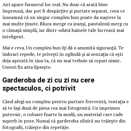
Aici apare farmecul lor real. Nu doar că arată bine
împreună, dar pot fi despărțite și purtate separat, ceea ce
înseamnă că un singur compleu bun poate da naștere la
mai multe ținute. Bluza merge cu jeanși, pantalonii merg cu
o cămașă simplă, iar dintr-odată hainele tale lucrează mai
inteligent.
Mai e ceva. Un compleu bun îți dă o anumită siguranță. Te
îmbraci repede, te privești în oglindă și ai senzația că ești
deja așezată în ziua ta, că nu mai trebuie să repari nimic.
Uneori fix asta lipsește.
Garderoba de zi cu zi nu cere
spectaculos, ci potrivit
Când alegi un compleu pentru purtare frecventă, tentația e
să te lași dusă de piesa cea mai fotogenică. Un imprimeu
puternic, o culoare foarte la modă, un material care cade
superb în poze. Numai că garderoba zilnică nu trăiește din
fotografii, trăiește din repetiție.