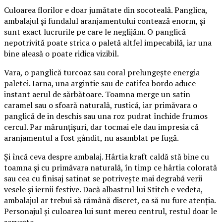
Culoarea florilor e doar jumătate din socoteală. Panglica,
ambalajul și fundalul aranjamentului contează enorm, și
sunt exact lucrurile pe care le neglijăm. O panglică
nepotrivită poate strica o paletă altfel impecabilă, iar una
bine aleasă o poate ridica vizibil.
Vara, o panglică turcoaz sau coral prelungește energia
paletei. Iarna, una argintie sau de catifea bordo aduce
instant aerul de sărbătoare. Toamna merge un satin
caramel sau o sfoară naturală, rustică, iar primăvara o
panglică de in deschis sau una roz pudrat închide frumos
cercul. Par mărunțișuri, dar tocmai ele dau impresia că
aranjamentul a fost gândit, nu asamblat pe fugă.
Și încă ceva despre ambalaj. Hârtia kraft caldă stă bine cu
toamna și cu primăvara naturală, în timp ce hârtia colorată
sau cea cu finisaj satinat se potrivește mai degrabă verii
vesele și iernii festive. Dacă albastrul lui Stitch e vedeta,
ambalajul ar trebui să rămână discret, ca să nu fure atenția.
Personajul și culoarea lui sunt mereu centrul, restul doar le