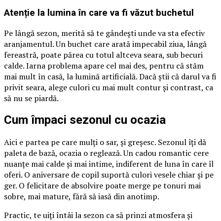
Atenție la lumina în care va fi văzut buchetul
Pe lângă sezon, merită să te gândești unde va sta efectiv
aranjamentul. Un buchet care arată impecabil ziua, lângă
fereastră, poate părea cu totul altceva seara, sub becuri
calde. Iarna problema apare cel mai des, pentru că stăm
mai mult în casă, la lumină artificială. Dacă știi că darul va fi
privit seara, alege culori cu mai mult contur și contrast, ca
să nu se piardă.
Cum împaci sezonul cu ocazia
Aici e partea pe care mulți o sar, și greșesc. Sezonul îți dă
paleta de bază, ocazia o reglează. Un cadou romantic cere
nuanțe mai calde și mai intime, indiferent de luna în care îl
oferi. O aniversare de copil suportă culori vesele chiar și pe
ger. O felicitare de absolvire poate merge pe tonuri mai
sobre, mai mature, fără să iasă din anotimp.
Practic, te uiți întâi la sezon ca să prinzi atmosfera și