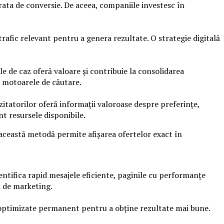
rata de conversie. De aceea, companiile investesc în
trafic relevant pentru a genera rezultate. O strategie digitală
ile de caz oferă valoare și contribuie la consolidarea
în motoarele de căutare.
itatorilor oferă informații valoroase despre preferințe,
nt resursele disponibile.
 această metodă permite afișarea ofertelor exact în
entifica rapid mesajele eficiente, paginile cu performanțe
i de marketing.
 fi optimizate permanent pentru a obține rezultate mai bune.