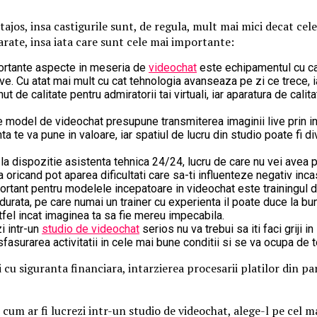
ajos, insa castigurile sunt, de regula, mult mai mici decat cel
rate, insa iata care sunt cele mai importante:
portante aspecte in meseria de
videochat
este echipamentul cu car
ative. Cu atat mai mult cu cat tehnologia avanseaza pe zi ce trece
de calitate pentru admiratorii tai virtuali, iar aparatura de calit
de model de videochat presupune transmiterea imaginii live prin 
 te va pune in valoare, iar spatiul de lucru din studio poate fi di
la dispozitie asistenta tehnica 24/24, lucru de care nu vei avea p
 oricand pot aparea dificultati care sa-ti influenteze negativ incas
portant pentru modelele incepatoare in videochat este trainingul d
ta, pe care numai un trainer cu experienta il poate duce la bun s
stfel incat imaginea ta sa fie mereu impecabila.
i intr-un
studio de videochat
serios nu va trebui sa iti faci griji 
esfasurarea activitatii in cele mai bune conditii si se va ocupa de 
 cu siguranta financiara, intarzierea procesarii platilor din p
e cum ar fi lucrezi intr-un studio de videochat, alege-l pe cel