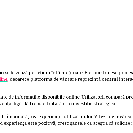
 se bazează pe acțiuni întâmplătoare. Ele construiesc procese 
line
, deoarece platforma de vânzare reprezintă centrul interacț
te de informațiile disponibile online. Utilizatorii compară pro
zența digitală trebuie tratată ca o investiție strategică.
la îmbunătățirea experienței utilizatorului. Viteza de încărcare
experiența este pozitivă, cresc șansele ca aceștia să solicite 