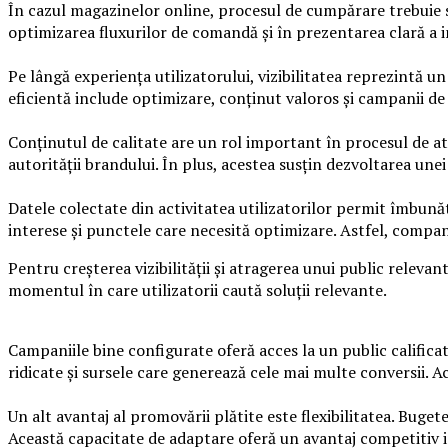
În cazul magazinelor online, procesul de cumpărare trebuie să
optimizarea fluxurilor de comandă și în prezentarea clară a in
Pe lângă experiența utilizatorului, vizibilitatea reprezintă u
eficientă include optimizare, conținut valoros și campanii d
Conținutul de calitate are un rol important în procesul de atra
autorității brandului. În plus, acestea susțin dezvoltarea unei
Datele colectate din activitatea utilizatorilor permit îmbun
interese și punctele care necesită optimizare. Astfel, companii
Pentru creșterea vizibilității și atragerea unui public releva
momentul în care utilizatorii caută soluții relevante.
Campaniile bine configurate oferă acces la un public califica
ridicate și sursele care generează cele mai multe conversii. A
Un alt avantaj al promovării plătite este flexibilitatea. Buge
Această capacitate de adaptare oferă un avantaj competitiv 