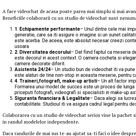
A face videochat de acasa poate parea mai simplu si mai avant
Beneficiile colaborarii cu un studio de videochat sunt nenuma
1
.
Echipamente performante
– Unul dintre cele mai im
generatie, care sa iti asigure o imagine si un sunet calit
este acerba. De aceea, este absolut necesar creezi continut 
usoara.
2
.
Diversitatea decorului
– Dat fiind faptul ca meseria 
este decorul in acest context. O camera cocheta si eleganta
camere decorate diferit.
Asistenta 24/24
– Un studio bun de videochat iti va pune 
este alaturi de tine non-stop in aceasta meserie, pentru ca
4
.
Traineri,fotografi, make-up artisti
– Un alt factor im
Formarea unui model de succes este un proces de lunga dura
priceputi fotografi, videografi si specialisti in make-up a
Siguranta financiara & Legalitate
– Daca alegi sa lucrez
contabilitate. Studioul iti va asigura cadrul legal pentru d
Colaborarea cu un studio de videochat serios vine la pachet si
in randul modelelor independente.
Daca randurile de mai sus te-au ajutat sa-ti faci o idee despr