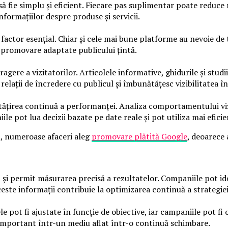
 fie simplu și eficient. Fiecare pas suplimentar poate reduce 
formațiilor despre produse și servicii.
n factor esențial. Chiar și cele mai bune platforme au nevoie de 
e promovare adaptate publicului țintă.
gere a vizitatorilor. Articolele informative, ghidurile și studi
 relații de încredere cu publicul și îmbunătățesc vizibilitatea 
ătățirea continuă a performanței. Analiza comportamentului viz
le pot lua decizii bazate pe date reale și pot utiliza mai eficie
nt, numeroase afaceri aleg
promovare plătită Google
, deoarece
t și permit măsurarea precisă a rezultatelor. Companiile pot id
ceste informații contribuie la optimizarea continuă a strategie
tele pot fi ajustate în funcție de obiective, iar campaniile pot
important într-un mediu aflat într-o continuă schimbare.