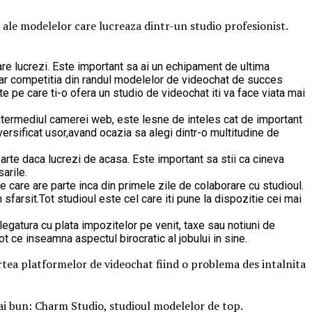
e ale modelelor care lucreaza dintr-un studio profesionist.
e lucrezi. Este important sa ai un echipament de ultima
, iar competitia din randul modelelor de videochat de succes
ate pe care ti-o ofera un studio de videochat iti va face viata mai
intermediul camerei web, este lesne de inteles cat de important
versificat usor,avand ocazia sa alegi dintr-o multitudine de
arte daca lucrezi de acasa. Este important sa stii ca cineva
arile.
e care are parte inca din primele zile de colaborare cu studioul.
farsit.Tot studioul este cel care iti pune la dispozitie cei mai
in legatura cu plata impozitelor pe venit, taxe sau notiuni de
tot ce inseamna aspectul birocratic al jobului in sine.
artea platformelor de videochat fiind o problema des intalnita
 mai bun: Charm Studio, studioul modelelor de top.