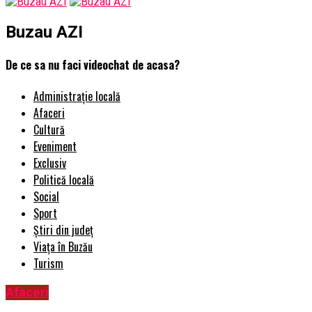
Buzau AZI
De ce sa nu faci videochat de acasa?
Administrație locală
Afaceri
Cultură
Eveniment
Exclusiv
Politică locală
Social
Sport
Știri din județ
Viața în Buzău
Turism
Afaceri