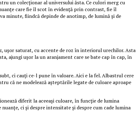
tru un colecționar al universului ăsta. Ce culori merg cu
anțe care fie îl scot în evidență prin contrast, fie îl
va minute, fiindcă depinde de anotimp, de lumină și de
, ușor saturat, cu accente de roz în interiorul urechilor. Asta
sta, ajungi ușor la un aranjament care se bate cap în cap, în
t, ci cauți ce-l pune în valoare. Aici e la fel. Albastrul cere
, pentru că ne modelează așteptările legate de culoare aproape
ionează diferit la aceeași culoare, în funcție de lumina
e nuanțe, ci și despre intensitate și despre cum cade lumina