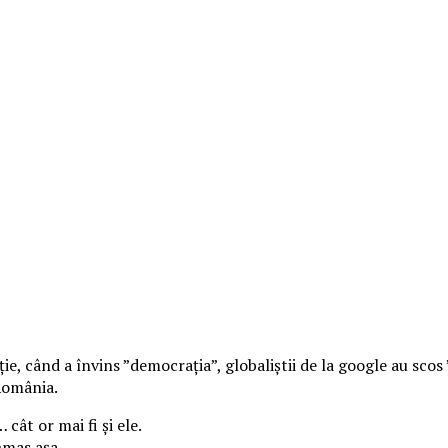
ie, când a învins ”democrația”, globaliștii de la google au scos
România.
cât or mai fi și ele.
ămas așa.