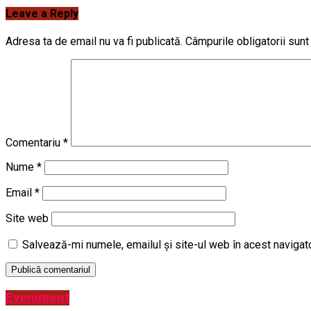
Leave a Reply
Adresa ta de email nu va fi publicată.
Câmpurile obligatorii sun
Comentariu
*
Nume
*
Email
*
Site web
Salvează-mi numele, emailul și site-ul web în acest navigat
Eveniment