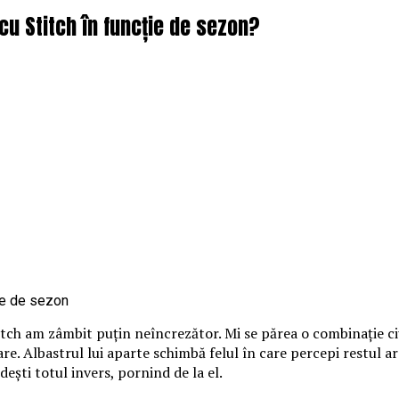
cu Stitch în funcție de sezon?
itch am zâmbit puțin neîncrezător. Mi se părea o combinație ci
loare. Albastrul lui aparte schimbă felul în care percepi restul 
ndești totul invers, pornind de la el.