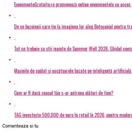
EvenimenteGratuite.ro promovează online evenimentele cu acces
De ce buzoienii care țin la imaginea lor aleg Botoșaniul pentru 
Tot ce trebuie sa stii inainte de Summer Well 2026. Ghidul compl
Mașinile de spălat și uscătoarele bazate pe inteligență artificială
Cum ar fi dacă ceasul tău s-ar antrena alături de tine?
TAG investește 500.000 de euro în retail în 2026, pentru modern
Comenteaza si tu