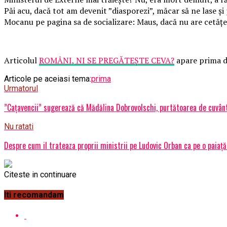
Păi acu, dacă tot am devenit ”diasporezi”, măcar să ne lase și
Mocanu pe pagina sa de socializare: Maus, dacă nu are cetățen
Articolul
ROMÂNI, NI SE PREGĂTEȘTE CEVA?
apare prima d
Articole pe aceiasi tema:
prima
Urmatorul
”Cațavencii” sugerează că Mădălina Dobrovolschi, purtătoarea de cuvânt d
Nu ratati
Despre cum il trateaza proprii ministrii pe Ludovic Orban ca pe o paiață 
Citeste in continuare
Iti recomandam