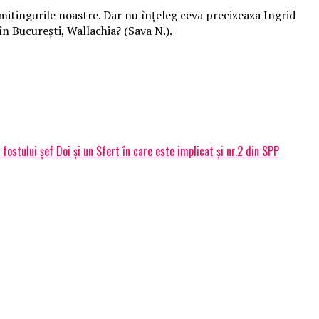
 mitingurile noastre. Dar nu înțeleg ceva precizeaza Ingrid
n București, Wallachia? (Sava N.).
ostului șef Doi și un Sfert în care este implicat și nr.2 din SPP