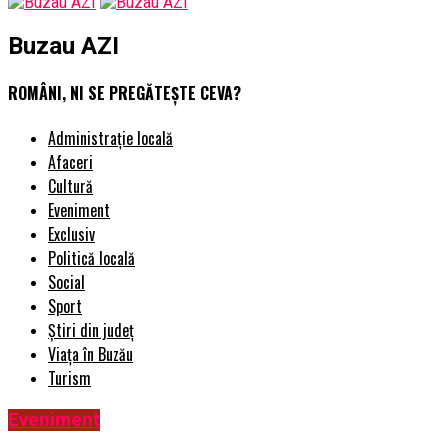
Buzau AZI
ROMÂNI, NI SE PREGĂTEȘTE CEVA?
Administrație locală
Afaceri
Cultură
Eveniment
Exclusiv
Politică locală
Social
Sport
Știri din județ
Viața în Buzău
Turism
Eveniment