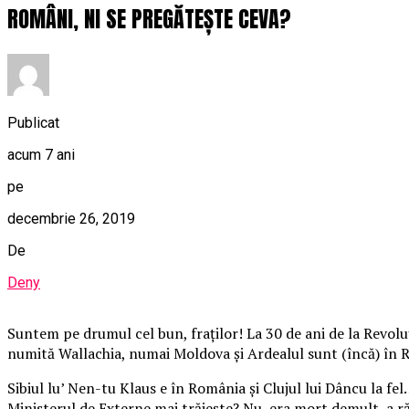
ROMÂNI, NI SE PREGĂTEȘTE CEVA?
Publicat
acum 7 ani
pe
decembrie 26, 2019
De
Deny
Suntem pe drumul cel bun, fraților! La 30 de ani de la Revoluț
numită Wallachia, numai Moldova și Ardealul sunt (încă) în 
Sibiul lu’ Nen-tu Klaus e în România și Clujul lui Dâncu la fel… 
Ministerul de Externe mai trăiește? Nu, era mort demult, a r