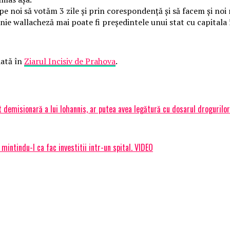
 pe noi să votăm 3 zile și prin corespondență și să facem și noi
ie wallacheză mai poate fi președintele unui stat cu capitala î
ată în
Ziarul Incisiv de Prahova
.
emisionară a lui Iohannis, ar putea avea legătură cu dosarul drogurilor f
mintindu-l ca fac investitii intr-un spital. VIDEO