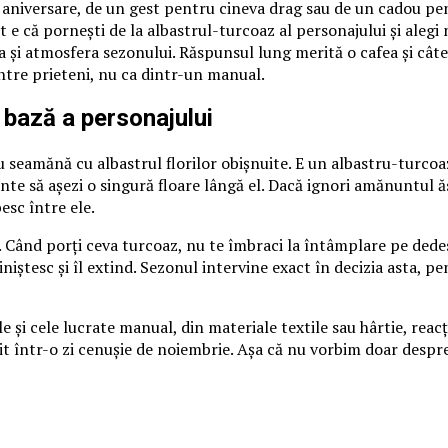
o aniversare, de un gest pentru cineva drag sau de un cadou pen
 e că pornești de la albastrul-turcoaz al personajului și alegi nu
 și atmosfera sezonului. Răspunsul lung merită o cafea și câte
între prieteni, nu ca dintr-un manual.
 bază a personajului
 seamănă cu albastrul florilor obișnuite. E un albastru-turcoaz
nte să așezi o singură floare lângă el. Dacă ignori amănuntul ă
esc între ele.
 Când porți ceva turcoaz, nu te îmbraci la întâmplare pe dedesub
îl liniștesc și îl extind. Sezonul intervine exact în decizia asta
e și cele lucrate manual, din materiale textile sau hârtie, reacț
cit într-o zi cenușie de noiembrie. Așa că nu vorbim doar despr