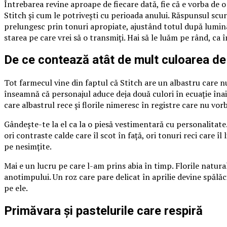
Întrebarea revine aproape de fiecare dată, fie că e vorba de 
Stitch și cum le potrivești cu perioada anului. Răspunsul scurt
prelungesc prin tonuri apropiate, ajustând totul după lumina
starea pe care vrei să o transmiți. Hai să le luăm pe rând, ca 
De ce contează atât de mult culoarea de
Tot farmecul vine din faptul că Stitch are un albastru care nu
înseamnă că personajul aduce deja două culori în ecuație înai
care albastrul rece și florile nimeresc în registre care nu vorb
Gândește-te la el ca la o piesă vestimentară cu personalitate.
ori contraste calde care îl scot în față, ori tonuri reci care 
pe nesimțite.
Mai e un lucru pe care l-am prins abia în timp. Florile natural
anotimpului. Un roz care pare delicat în aprilie devine spălă
pe ele.
Primăvara și pastelurile care respiră