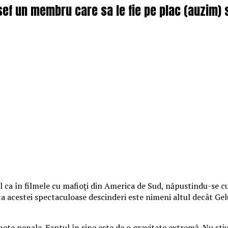
ef un membru care sa le fie pe plac (auzim) si
el ca în filmele cu mafioți din America de Sud, năpustindu-se cu
inta acestei spectaculoase descinderi este nimeni altul decât Gelu
te penale. Faptul în sine este de o gravitate extremă. Nu știu