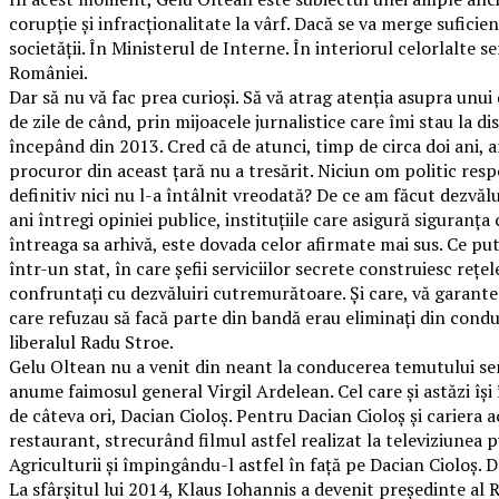
corupție și infracționalitate la vârf. Dacă se va merge sufici
societății. În Ministerul de Interne. În interiorul celorlalte s
României.
Dar să nu vă fac prea curioși. Să vă atrag atenția asupra unui
de zile de când, prin mijoacele jurnalistice care îmi stau la di
începând din 2013. Cred că de atunci, timp de circa doi ani,
procuror din aceast țară nu a tresărit. Niciun om politic res
definitiv nici nu l-a întâlnit vreodată? De ce am făcut dezvăl
ani întregi opiniei publice, instituțiile care asigură siguranța
întreaga sa arhivă, este dovada celor afirmate mai sus. Ce p
într-un stat, în care șefii serviciilor secrete construiesc reț
confruntați cu dezvăluiri cutremurătoare. Și care, vă garante
care refuzau să facă parte din bandă erau eliminați din conduc
liberalul Radu Stroe.
Gelu Oltean nu a venit din neant la conducerea temutului servi
anume faimosul general Virgil Ardelean. Cel care și astăzi își 
de câteva ori, Dacian Cioloș. Pentru Dacian Cioloș și cariera a
restaurant, strecurând filmul astfel realizat la televiziunea 
Agriculturii și împingându-l astfel în față pe Dacian Cioloș. 
La sfârșitul lui 2014, Klaus Iohannis a devenit președinte al R