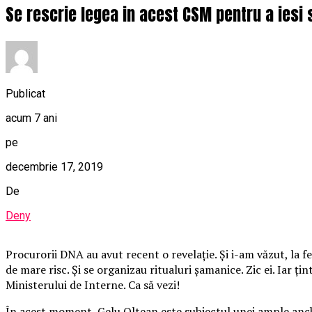
Se rescrie legea in acest CSM pentru a iesi s
Publicat
acum 7 ani
pe
decembrie 17, 2019
De
Deny
Procurorii DNA au avut recent o revelație. Și i-am văzut, la f
de mare risc. Și se organizau ritualuri șamanice. Zic ei. Iar ț
Ministerului de Interne. Ca să vezi!
În acest moment, Gelu Oltean este subiectul unei ample anche