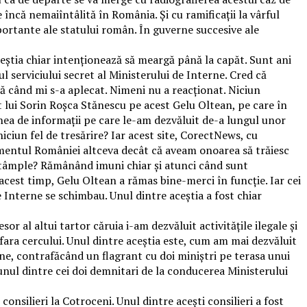
 încă nemaiîntâlită în România. Și cu ramificații la vârful
 importante ale statului român. În guverne succesive ale
aceștia chiar intenționează să meargă până la capăt. Sunt ani
ul serviciului secret al Ministerului de Interne. Cred că
ă când mi s-a aplecat. Nimeni nu a reacționat. Niciun
t lui Sorin Roșca Stănescu pe acest Gelu Oltean, pe care în
inea de informații pe care le-am dezvăluit de-a lungul unor
niciun fel de tresărire? Iar acest site, CorectNews, cu
lamentul României altceva decât că aveam onoarea să trăiesc
e întâmple? Rămânând imuni chiar și atunci când sunt
acest timp, Gelu Oltean a rămas bine-merci în funcție. Iar cei
e Interne se schimbau. Unul dintre aceștia a fost chiar
r al altui tartor căruia i-am dezvăluit activitățile ilegale și
 afara cercului. Unul dintre aceștia este, cum am mai dezvăluit
erne, contrafăcând un flagrant cu doi miniștri pe terasa unui
 unul dintre cei doi demnitari de la conducerea Ministerului
consilieri la Cotroceni. Unul dintre acești consilieri a fost