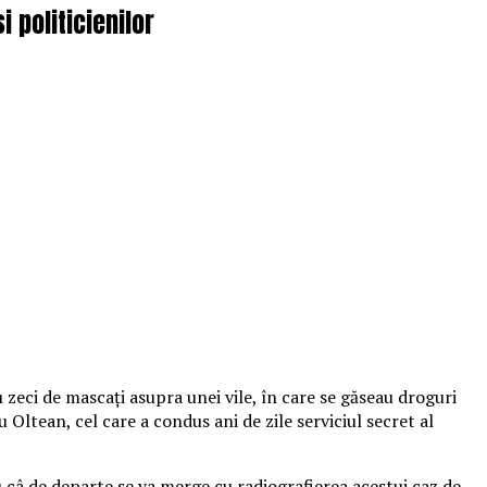
 politicienilor
 zeci de mascați asupra unei vile, în care se găseau droguri
 Oltean, cel care a condus ani de zile serviciul secret al
 câ de departe se va merge cu radiografierea acestui caz de