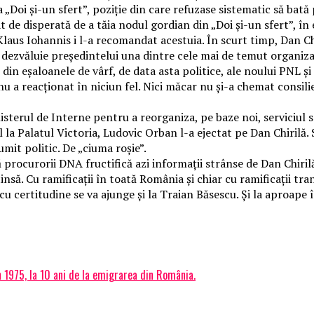
 „Doi și-un sfert”, poziție din care refuzase sistematic să bată 
de disperată de a tăia nodul gordian din „Doi și-un sfert”, în e
 Klaus Iohannis i l-a recomandat acestuia. În scurt timp, Dan Chi
 dezvăluie președintelui una dintre cele mai de temut organizaț
in eșaloanele de vârf, de data asta politice, ale noului PNL și
u a reacționat în niciun fel. Nici măcar nu și-a chemat consilier
isterul de Interne pentru a reorganiza, pe baze noi, serviciul s
 la Palatul Victoria, Ludovic Orban l-a ejectat pe Dan Chirilă.
umit politic. De „ciuma roșie”.
procurorii DNA fructifică azi informații strânse de Dan Chirilă
ă. Cu ramificații în toată România și chiar cu ramificații trans
 cu certitudine se va ajunge și la Traian Băsescu. Și la aproap
1975, la 10 ani de la emigrarea din România.