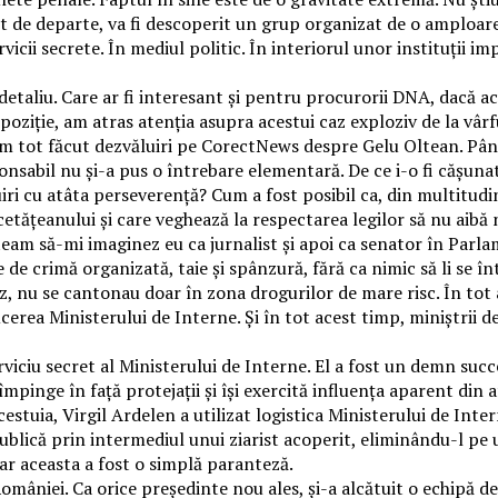
ent de departe, va fi descoperit un grup organizat de o amploare
ervicii secrete. În mediul politic. În interiorul unor instituții
 detaliu. Care ar fi interesant și pentru procurorii DNA, dacă 
spoziție, am atras atenția asupra acestui caz exploziv de la vârf
 am tot făcut dezvăluiri pe CorectNews despre Gelu Oltean. Pân
ponsabil nu și-a pus o întrebare elementară. De ce i-o fi cășuna
uiri cu atâta perseverență? Cum a fost posibil ca, din multitud
 cetățeanului și care veghează la respectarea legilor să nu aibă 
uteam să-mi imaginez eu ca jurnalist și apoi ca senator în Par
ele de crimă organizată, taie și spânzură, fără ca nimic să li s
z, nu se cantonau doar în zona drogurilor de mare risc. În tot 
erea Ministerului de Interne. Și în tot acest timp, miniștrii d
ciu secret al Ministerului de Interne. El a fost un demn succeso
împinge în față protejații și își exercită influența aparent din
cestuia, Virgil Ardelen a utilizat logistica Ministerului de Int
publică prin intermediul unui ziarist acoperit, eliminându-l pe
Dar aceasta a fost o simplă paranteză.
omâniei. Ca orice președinte nou ales, și-a alcătuit o echipă de 