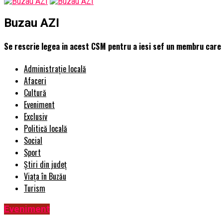
Buzau AZI
Se rescrie legea in acest CSM pentru a iesi sef un membru care sa 
Administrație locală
Afaceri
Cultură
Eveniment
Exclusiv
Politică locală
Social
Sport
Știri din județ
Viața în Buzău
Turism
Eveniment