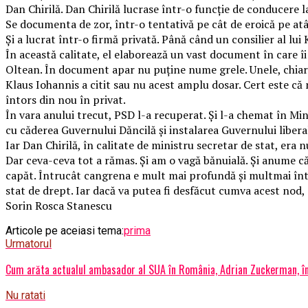
Dan Chirilă. Dan Chirilă lucrase într-o funcție de conducere la
Se documenta de zor, într-o tentativă pe cât de eroică pe atât 
Și a lucrat într-o firmă privată. Până când un consilier al lui
În această calitate, el elaborează un vast document în care îi
Oltean. În document apar nu puține nume grele. Unele, chiar d
Klaus Iohannis a citit sau nu acest amplu dosar. Cert este că n
întors din nou în privat.
În vara anului trecut, PSD l-a recuperat. Și l-a chemat în Min
cu căderea Guvernului Dăncilă și instalarea Guvernului liberal
Iar Dan Chirilă, în calitate de ministru secretar de stat, era n
Dar ceva-ceva tot a rămas. Și am o vagă bănuială. Și anume că 
capăt. Întrucât cangrena e mult mai profundă și multmai întins
stat de drept. Iar dacă va putea fi desfăcut cumva acest nod,
Sorin Rosca Stanescu
Articole pe aceiasi tema:
prima
Urmatorul
Cum arăta actualul ambasador al SUA în România, Adrian Zuckerman, în 
Nu ratati