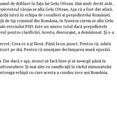
pasul de defilare în fața lui Gelu Oltean. Mai mult decât atât.
picentrul căruia se afla Gelu Oltean. Așa că a fost dat afară.
rilă intră în echipa de consilieri ai președintelui României.
ii de tip criminal din România, în fruntea căreia se afla Gelu
 ale eternului PSD. Este un mister total dacă președintele
ul pentru clarificări. Acesta, descurajat, a demisionat. Și s-a
ecret. Ceea ce a și făcut. Până la un punct. Pentru că, odată
 Scurt pe doi. Pentru că anunțase declanșarea marii epurări.
. Dar dacă e așa, atunci să facă bine și să meargă până la
frontaliere. Și mai ales cu ramificații la vârful minunatului
e întreaga echipă cu care acesta a condus zece ani România.