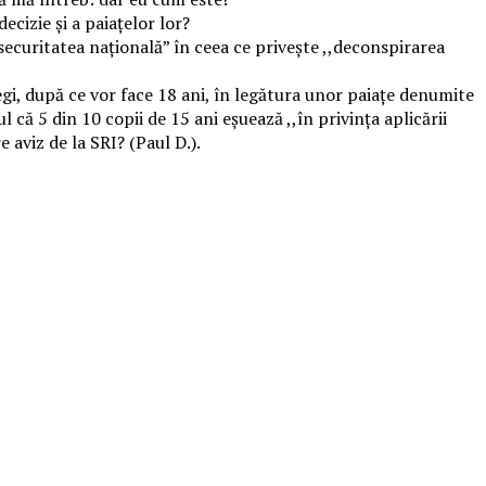
ecizie și a paiațelor lor?
ecuritatea națională” în ceea ce privește ,,deconspirarea
egi, după ce vor face 18 ani, în legătura unor paiațe denumite
l că 5 din 10 copii de 15 ani eșuează ,,în privința aplicării
aviz de la SRI? (Paul D.).