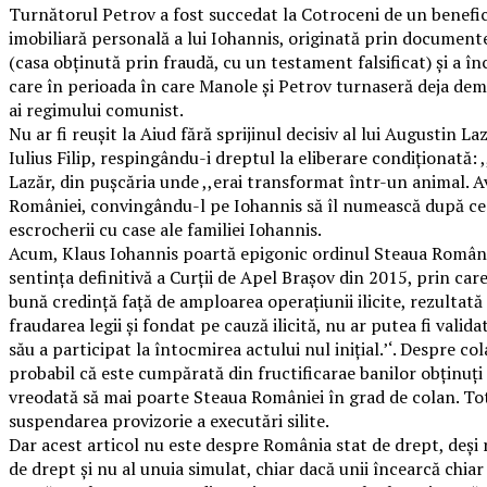
Turnătorul Petrov a fost succedat la Cotroceni de un benefici
imobiliară personală a lui Iohannis, originată prin documente f
(casa obținută prin fraudă, cu un testament falsificat) și a în
care în perioada în care Manole și Petrov turnaseră deja demul
ai regimului comunist.
Nu ar fi reușit la Aiud fără sprijinul decisiv al lui Augustin 
Iulius Filip, respingându-i dreptul la eliberare condiționată: ,
Lazăr, din pușcăria unde ,,erai transformat într-un animal. 
României, convingându-l pe Iohannis să îl numească după ce a 
escrocherii cu case ale familiei Iohannis.
Acum, Klaus Iohannis poartă epigonic ordinul Steaua României
sentința definitivă a Curții de Apel Brașov din 2015, prin ca
bună credință față de amploarea operațiunii ilicite, rezultată
fraudarea legii și fondat pe cauză ilicită, nu ar putea fi valid
său a participat la întocmirea actului nul inițial.’‘. Despre 
probabil că este cumpărată din fructificarae banilor obținuți di
vreodată să mai poarte Steaua României în grad de colan. Totu
suspendarea provizorie a executări silite.
Dar acest articol nu este despre România stat de drept, deși
de drept și nu al unuia simulat, chiar dacă unii încearcă chia