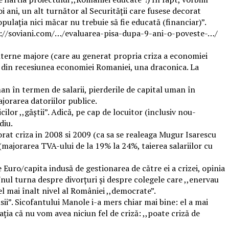
 ani, un alt turnător al Securității care fusese decorat
ulația nici măcar nu trebuie să fie educată (financiar)”.
https://soviani.com/…/evaluarea-pisa-dupa-9-ani-o-poveste-…/
nterne majore (care au generat propria criza a economiei
t din recesiunea economiei Romaniei, una draconica. La
man în termen de salarii, pierderile de capital uman în
jorarea datoriilor publice.
ilor ,,găștii”. Adică, pe cap de locuitor (inclusiv nou-
diu.
rat criza in 2008 si 2009 (ca sa se realeaga Mugur Isarescu
(majorarea TVA-ului de la 19% la 24%, taierea salariilor cu
Euro/capita indusă de gestionarea de către ei a crizei, opinia
. Unul turna despre divorțuri și despre colegele care ,,enervau
el mai înalt nivel al României ,,democrate”.
i”. Sicofantului Manole i-a mers chiar mai bine: el a mai
ia că nu vom avea niciun fel de criză: ,,poate criză de