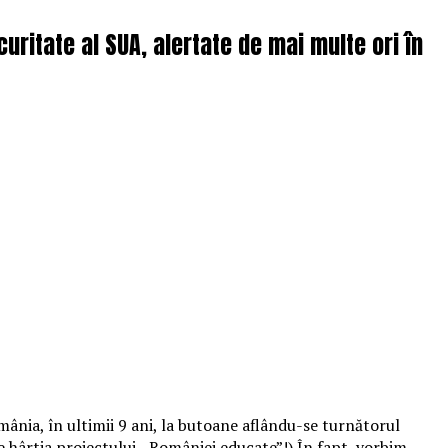
ecuritate al SUA, alertate de mai multe ori în
nia, în ultimii 9 ani, la butoane aflându-se turnătorul
e hârtia proiectului ,,României educate”!) În fapt, vorbim