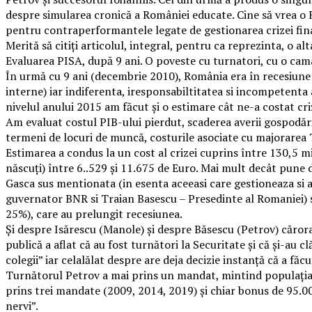
despre simularea cronică a României educate. Cine să vrea o R
pentru contraperformantele legate de gestionarea crizei financ
Merită să citiți articolul, integral, pentru ca reprezinta, 
Evaluarea PISA, după 9 ani. O poveste cu turnatori, cu o camas
În urmă cu 9 ani (decembrie 2010), România era în recesiune 
interne) iar indiferenta, iresponsabiltitatea si incompetent
nivelul anului 2015 am făcut și o estimare cât ne-a costat cr
Am evaluat costul PIB-ului pierdut, scaderea averii gospodării
termeni de locuri de muncă, costurile asociate cu majorarea TV
Estimarea a condus la un cost al crizei cuprins între 130,5 mil
născuți) între 6..529 și 11.675 de Euro. Mai mult decât pune 
Gasca sus mentionata (in esenta aceeasi care gestioneaza si 
guvernator BNR si Traian Basescu – Presedinte al Romaniei) si
25%), care au prelungit recesiunea.
Și despre Isărescu (Manole) și despre Băsescu (Petrov) cărora
publică a aflat că au fost turnători la Securitate și că și-au c
colegii” iar celalălat despre are deja decizie instanță că a fă
Turnătorul Petrov a mai prins un mandat, mintind populația in
prins trei mandate (2009, 2014, 2019) și chiar bonus de 95.00
nervi”.