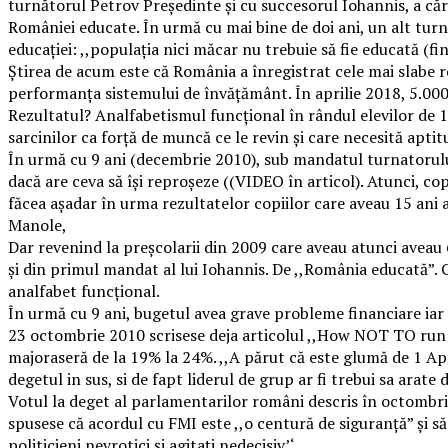
turnătorul Petrov Președinte și cu succesorul Iohannis, a că
României educate. În urmă cu mai bine de doi ani, un alt turnăt
educației: ,,populația nici măcar nu trebuie să fie educată (fi
Știrea de acum este că România a înregistrat cele mai slabe r
performanța sistemului de învățământ. În aprilie 2018, 5.000 de
Rezultatul? Analfabetismul funcțional în rândul elevilor de 15 a
sarcinilor ca forță de muncă ce le revin și care necesită aptit
În urmă cu 9 ani (decembrie 2010), sub mandatul turnatorulu
dacă are ceva să își reproșeze ((VIDEO în articol). Atunci, cop
făcea așadar în urma rezultatelor copiilor care aveau 15 ani 
Manole,
Dar revenind la preșcolarii din 2009 care aveau atunci aveau 6
și din primul mandat al lui Iohannis. De ,,România educată”. C
analfabet funcțional.
În urmă cu 9 ani, bugetul avea grave probleme financiare ia
23 octombrie 2010 scrisese deja articolul ,,How NOT TO run a
majoraseră de la 19% la 24%. ,,A părut că este glumă de 1 Apr
degetul in sus, si de fapt liderul de grup ar fi trebui sa arate d
Votul la deget al parlamentarilor români descris în octombrie
spusese că acordul cu FMI este ,,o centură de siguranță” și 
politicieni nevrotici și agitați nedecisiv’‘.