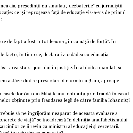
 aia, președinții nu simulau ,,dezbaterile” cu jurnaliștii.
cație: ce își reproșează față de educație vis-a-vis de primul
:
re de fapt a fost întotdeauna ,,în camășă de forță”. În
e facto, în timp ce, declarativ, o dădea cu educația.
strarea stats-quo-ului în justiție. În al doilea mandat, se
dem astăzi: dintre preșcolarii din urmă cu 9 ani, aproape
la casele lor (aia din Mihăileanu, obținută prin fraudă în cazul
melor obținute prin fraudarea legii de către familia Iohannis)?
 trebuie să ne îngrijorăm neapărat de această evaluare a
concrete de viață” se încadrează în definiția analfabetismului
rcinilor ce îi revin ca ministru al educației și cercetării.
să mă întreb: dar eu cum este?