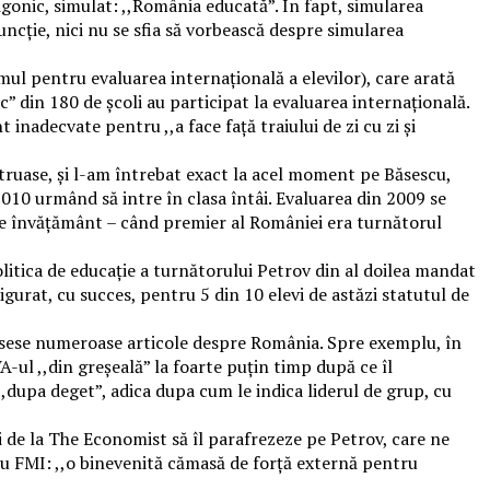
gonic, simulat: ,,România educată”. În fapt, simularea
uncție, nici nu se sfia să vorbească despre simularea
mul pentru evaluarea internațională a elevilor), care arată
c” din 180 de școli au participat la evaluarea internațională.
 inadecvate pentru ,,a face față traiului de zi cu zi și
truase, și l-am întrebat exact la acel moment pe Băsescu,
 2010 urmând să intre în clasa întâi. Evaluarea din 2009 se
l de învățământ – când premier al României era turnătorul
olitica de educație a turnătorului Petrov din al doilea mandat
gurat, cu succes, pentru 5 din 10 elevi de astăzi statutul de
risese numeroase articole despre România. Spre exemplu, în
ul ,,din greșeală” la foarte puțin timp după ce îl
,dupa deget”, adica dupa cum le indica liderul de grup, cu
i de la The Economist să îl parafrezeze pe Petrov, care ne
cu FMI: ,,o binevenită cămasă de forță externă pentru