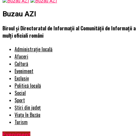
Buzau AZI
Biroul şi Directoratul de Informaţii al Comunităţii de Informaţii 
mulţi oficiali români
Administrație locală
Afaceri
Cultură
Eveniment
Exclusiv
Politică locală
Social
Sport
Știri din județ
Viața în Buzău
Turism
Eveniment