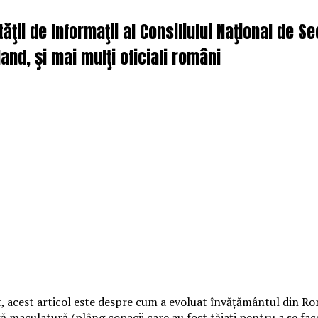
tăţii de Informaţii al Consiliului Naţional de S
nd, şi mai mulţi oficiali români
 acest articol este despre cum a evoluat învățământul din Româ
ă maculatură (plâng copacii care au fost tăiați pentru a se fac