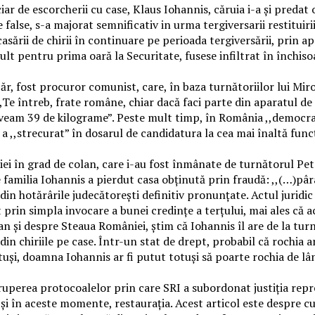
ar de escorcherii cu case, Klaus Iohannis, căruia i-a și predat
alse, s-a majorat semnificativ in urma tergiversarii restituirii 
casării de chirii în continuare pe perioada tergiversării, prin a
t pentru prima oară la Securitate, fusese infiltrat în închisoar
Lazăr, fost procuror comunist, care, în baza turnătoriilor lui M
,Te întreb, frate române, chiar dacă faci parte din aparatul de r
Aveam 39 de kilograme”. Peste mult timp, în România ,,democra
,,strecurat” în dosarul de candidatura la cea mai înaltă funcți
 în grad de colan, care i-au fost înmânate de turnătorul Petr
re familia Iohannis a pierdut casa obținută prin fraudă: ,,(…)
 din hotărârile judecătorești definitiv pronunțate. Actul juridi
at prin simpla invocare a bunei credințe a terțului, mai ales că 
colan și despre Steaua României, știm că Iohannis îl are de la t
n chiriile pe case. Într-un stat de drept, probabil că rochia ar 
și, doamna Iohannis ar fi putut totuși să poarte rochia de lâng
 ruperea protocoalelor prin care SRI a subordonat justiția rep
r și în aceste momente, restaurația. Acest articol este despre 