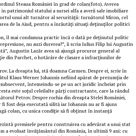
 ordinul Steaua României în grad de colan(foto). Averea
in patrimoniul statului a sursei alfa a averii sale imobiliare
portul unui alt turnător al securității: turnătorul Miron, cel
ea de la Aiud, pentru a înrăutăți situați deținuților politici
iron, îl mai condamna practic încă o dată pe deținutul politic
epresiune, nu auzi durerea?”, îi scria Iulius Filip lui Augustin
tă”, Augustin Lazăr avea să ajungă procuror general al
e din Parchet, o hotărâre de clasare a infracțiunilor de
ov. La dreapta lui, stă doamna Carmen. Despre ei, scrie în
pârâtul Klaus Werner Johannis nefiind apărat de prezumția de
c subsecvent, întemeindu-se pe un act juridic încheiat prin
acesta este soțul celeilalte părți contractante, care la rândul
urnătorul Petrov. Despre rochia din dreapta Stelei României,
fi fost deja executată silită iar Iohannis nu ar fi ajuns
ă colan, cu unica condiție să fi obținut în instanță
rezintă premisele pentru construirea cu adevărat a unui stat
cum a evoluat învățământul din România, în ultimii 9 ani: cu