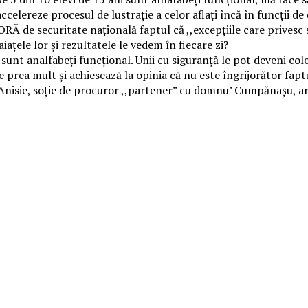
elereze procesul de lustrație a celor aflați încă în funcții de d
 de securitate națională faptul că ,,excepțiile care privesc s
iațele lor și rezultatele le vedem în fiecare zi?
sunt analfabeți funcțional. Unii cu siguranță le pot deveni col
te prea mult și achiesează la opinia că nu este îngrijorător faptu
Anisie, soție de procuror ,,partener” cu domnu’ Cumpănașu, are 