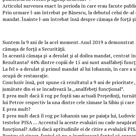
Articolul survenea exact în perioda în care erau facute public
Prin urmare l-am întrebat pe Băsescu, la debutul celui de-al d
mandat. Înainte l-am întrebat însă despre cămașa de forță și p
Suntem la 9 ani de la acel moment. Anul 2019 a demonstrat fă
cămașa de forță a Securității.
În această cămașa și-a derulat și al doilea mandat, centrat în
Rezultanta? 44% dintre copiii de 15 ani sunt analfabeți funcț
La fel s-a derulat și primul mandat al lui Iohannis, în care a
ocupă de restaurație.
Concluziv însă, pot spune că rezultatul a 9 ani de prioritate 
jumătate din ei se încadrează la ,,analfebeți funcțional”.
E prea mult dacă îi rog pe foștii sau actuali Președinți, turnă
lui Petrov respectiv la una dintre cele rămase la Sibiu și car
E prea mult?
E prea mult dacă îl rog pe Iohannis sau pe paiața lui, Ludovic
testelor PISA … Accentul la aceste evaluări nu cade neapărat p
funcțional? Adică dacă aptitudinile ei de citire a evaluării PIS
Pentru că sincer, faptul că nu o îngrijorează faptul că aproap