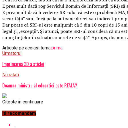
E prea mult dacă rog Serviciul Român de Informații (SRI) să acc
E prea mult dacă învederez SRI-ului că este o problemă MAJORĂ
securității” sunt încă pe la butoane direct sau indirect prin pa
Dar poate că SRI-ul este mulțumit că 5 din 10 copii de 15 ani 
legal și ,,excepții”. Și atunci, poate SRI-ul consideră că nu es
cunoștințelor în situații concrete de viață”. Aprops, doamna 
Articole pe aceiasi tema:
prima
Urmatorul
Imprimarea 3D a sticlei
Nu ratati
Doamna ministru al educatiei este REALA?
Citeste in continuare
Iti recomandam