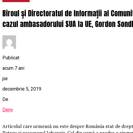
Biroul şi Directoratul de Informaţii al Comuni
cazul ambasadorului SUA la UE, Gordon Sondla
Publicat
acum 7 ani
pe
decembrie 5, 2019
De
Deny
Articolul care urmează nu este despre România stat de drept,
Petrov și succesorul Iohannis. Cel din urmă a produs o singur