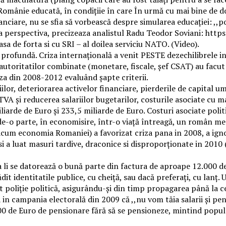
omânie educată, în condițiie în care În urmă cu mai bine de doi
iare, nu se sfia să vorbească despre simularea educației: ,,pop
o alta perspectiva, precizeaza analistul Radu Teodor Soviani: 
a de forta si cu SRI – al doilea serviciu NATO. (Video).
profundă. Criza internațională a venit PESTE dezechilibrele i
a autoritatilor combinate (monetare, fiscale, șef CSAT) au facu
iza din 2008-2012 evaluând șapte criterii.
lor, deteriorarea activelor financiare, pierderile de capital u
A și reducerea salariilor bugetarilor, costurile asociate cu ma
iarde de Euro și 233,5 miliarde de Euro. Costuri asociate politic
de-o parte, în economisire, într-o viață întreagă, un român me
acum economia Romaniei) a favorizat criza pana in 2008, a igno
 a luat masuri tardive, draconice si disproporționate in 2010 
 li se datorează o bună parte din factura de aproape 12.000 de 
lădit identitatile publice, cu cheiță, sau dacă preferați, cu lanț
cut poliție politică, asigurându-și din timp propagarea până la c
 campania electorală din 2009 că ,,nu vom tăia salarii și pensi
0 de Euro de pensionare fără să se pensioneze, mintind populaț