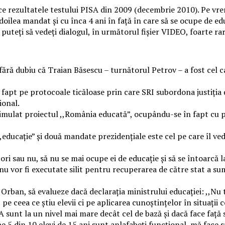
e rezultatele testului PISA din 2009 (decembrie 2010). Pe vremea
oilea mandat și cu înca 4 ani în față în care să se ocupe de edu
uteți să vedeți dialogul, în următorul fișier VIDEO, foarte rar
ră dubiu că Traian Băsescu – turnătorul Petrov – a fost cel ca
 fapt pe protocoale ticăloase prin care SRI subordona justiția d
ional.
 simulat proiectul ,,România educată”, ocupându-se în fapt cu pă
,,educație” și două mandate prezidențiale este cel pe care îl ve
tori sau nu, să nu se mai ocupe ei de educație și să se întoarcă 
e nu vor fi executate silit pentru recuperarea de către stat a su
 Orban, să evalueze dacă declarația ministrului educației: ,,Nu
e ceea ce știu elevii ci pe aplicarea cunoștințelor în situații 
A sunt la un nivel mai mare decât cel de bază și dacă face față sa
e 5 din 10 elevi de 15 ani sunt anlafabeți funcțional, mă face 