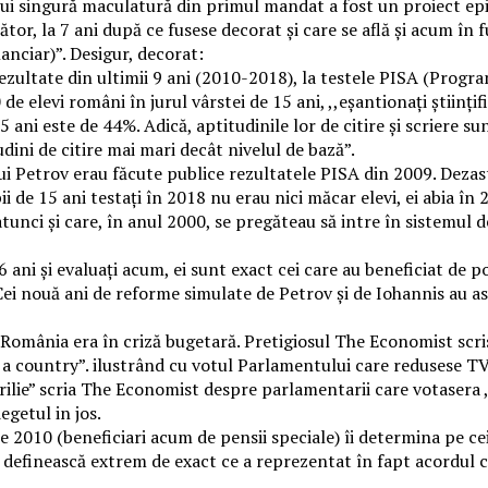
rui singură maculatură din primul mandat a fost un proiect epi
or, la 7 ani după ce fusese decorat și care se află și acum în f
nanciar)”. Desigur, decorat:
ezultate din ultimii 9 ani (2010-2018), la testele PISA (Progra
 elevi români în jurul vârstei de 15 ani, ,,eșantionați științifi
ni este de 44%. Adică, aptitudinile lor de citire și scriere sunt
udini de citire mai mari decât nivelul de bază”.
i Petrov erau făcute publice rezultatele PISA din 2009. Dezas
ii de 15 ani testați în 2018 nu erau nici măcar elevi, ei abia în
atunci și care, în anul 2000, se pregăteau să intre în sistemu
 ani și evaluați acum, ei sunt exact cei care au beneficiat de p
ei nouă ani de reforme simulate de Petrov și de Iohannis au asi
r România era în criză bugetară. Pretigiosul The Economist sc
 country”. ilustrând cu votul Parlamentului care redusese TVA-
ilie” scria The Economist despre parlamentarii care votasera ,
egetul in jos.
 2010 (beneficiari acum de pensii speciale) îi determina pe ce
să definească extrem de exact ce a reprezentat în fapt acordul 