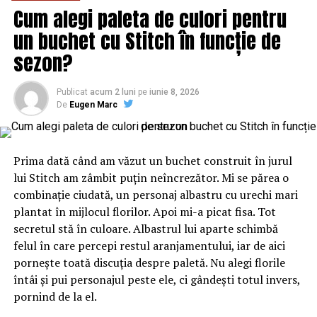
capitalul autohton a fost pus la pământ. Decimat.
Cum alegi paleta de culori pentru
Exterminat. Și în cel mai bun caz suficient de frăgezit
un buchet cu Stitch în funcție de
pentru a executa ce i se cere.
sezon?
În statul guvernat de alții, serviciile secrete, puternic
militarizate, s-au substituit instituțiilor alese precum și
Publicat
acum 2 luni
pe
iunie 8, 2026
instituțiilor alese ai căror conducători ar fi trebuit să fie
De
Eugen Marc
desemnați de cei aleși de către populație și aparent au
preluat conducerea în toate sectoarele economice,
politice și financiare, concentrându-se, cum se întâmplă
Prima dată când am văzut un buchet construit în jurul
de obicei în asemenea situații, asupra exploatării
lui Stitch am zâmbit puțin neîncrezător. Mi se părea o
resurselor. În realitate, serviciile secrete, în loc să apere
combinație ciudată, un personaj albastru cu urechi mari
statul, l-au vândut. Iar în prezent lucrează sub steag
plantat în mijlocul florilor. Apoi mi-a picat fisa. Tot
străin. Așa cum se întâmplă și cu celelalte instituții de
secretul stă în culoare. Albastrul lui aparte schimbă
forță.
felul în care percepi restul aranjamentului, iar de aici
pornește toată discuția despre paletă. Nu alegi florile
România guvernată și-a cedat aproape în totalitate
întâi și pui personajul peste ele, ci gândești totul invers,
noilor aliați forța de muncă, resursele și propria piață de
pornind de la el.
desfacere.