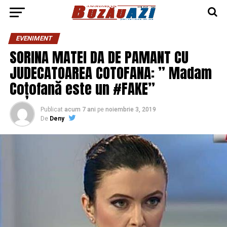
EVENIMENT
SORINA MATEI DA DE PAMANT CU
JUDECATOAREA COTOFANA: ” Madam
Coțofană este un #FAKE”
Publicat
acum 7 ani
pe
noiembrie 3, 2019
De
Deny