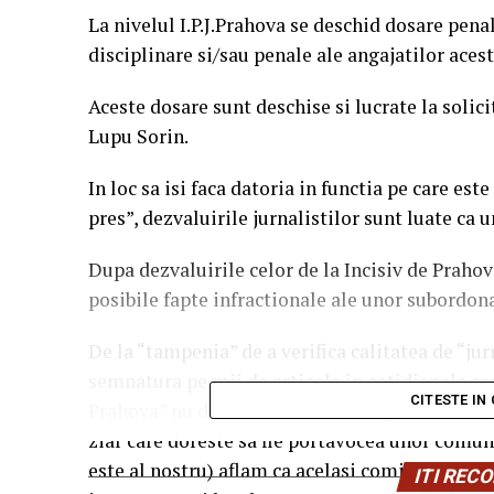
La nivelul I.P.J.Prahova se deschid dosare pena
disciplinare si/sau penale ale angajatilor aceste
Aceste dosare sunt deschise si lucrate la solic
Lupu Sorin.
In loc sa isi faca datoria in functia pe care es
pres”, dezvaluirile jurnalistilor sunt luate ca u
Dupa dezvaluirile celor de la Incisiv de Prahov
posibile fapte infractionale ale unor subordonat
De la “tampenia” de a verifica calitatea de “jur
semnatura pe mii de articole in cotidienele cen
CITESTE IN
Prahova” nu detine acreditare la IPJ Prahova (m
ziar care doreste sa fie portavocea unor comuni
este al nostru) aflam ca acelasi comisar de na
ITI RE