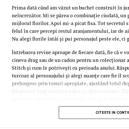
Prima dată când am văzut un buchet construit în ju
neîncrezător. Mi se părea o combinație ciudată, un 
mijlocul florilor. Apoi mi-a picat fisa. Tot secretul 
felul în care percepi restul aranjamentului, iar de a
Nu alegi florile întâi și pui personajul peste ele, ci 
Întrebarea revine aproape de fiecare dată, fie că e v
cineva drag sau de un cadou pentru un colecționar a
Stitch și cum le potrivești cu perioada anului. Răspu
turcoaz al personajului și alegi nuanțe care fie îl sco
prelungesc prin tonuri apropiate, ajustând totul d
Răspunsul lung merită o cafea și câteva minute, fi
starea pe care vrei să o transmiți. Hai să le luăm pe 
manual.
CITESTE IN CONT
De ce contează atât de mult cul