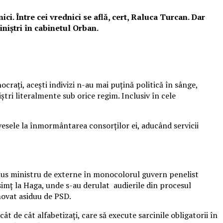
i. Între cei vrednici se află, cert, Raluca Turcan. Dar
iștri în cabinetul Orban.
nocraţi, aceşti indivizi n-au mai puţină politică în sânge,
ştri literalmente sub orice regim. Inclusiv în cele
vesele la înmormântarea consorţilor ei, aducând servicii
opus ministru de externe în monocolorul guvern penelist
simţ la Haga, unde s-au derulat audierile din procesul
omovat asiduu de PSD.
t de cât alfabetizaţi, care să execute sarcinile obligatorii în