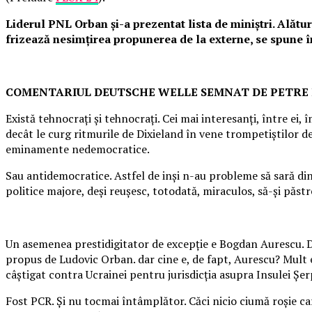
Liderul PNL Orban şi-a prezentat lista de miniştri. Alătur
frizează nesimţirea propunerea de la externe, se spune 
COMENTARIUL DEUTSCHE WELLE SEMNAT DE PETRE 
Există tehnocraţi şi tehnocraţi. Cei mai interesanţi, între ei, 
decât le curg ritmurile de Dixieland în vene trompetiştilor de
eminamente nedemocratice.
Sau antidemocratice. Astfel de inşi n-au probleme să sară din
politice majore, deşi reuşesc, totodată, miraculos, să-şi păst
Un asemenea prestidigitator de excepţie e Bogdan Aurescu. De
propus de Ludovic Orban. dar cine e, de fapt, Aurescu? Mult e
câştigat contra Ucrainei pentru jurisdicţia asupra Insulei Şe
Fost PCR. Şi nu tocmai întâmplător. Căci nicio ciumă roşie car