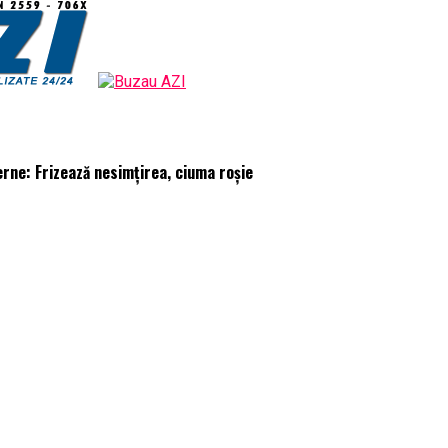
rne: Frizează nesimțirea, ciuma roșie