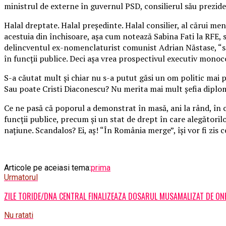
ministrul de externe în guvernul PSD, consilierul său prezide
Halal dreptate. Halal preşedinte. Halal consilier, al cărui m
acestuia din închisoare, aşa cum notează Sabina Fati la RFE, s
delincventul ex-nomenclaturist comunist Adrian Năstase, “să p
în funcţii publice. Deci aşa vrea prospectivul executiv mono
S-a căutat mult şi chiar nu s-a putut găsi un om politic mai 
Sau poate Cristi Diaconescu? Nu merita mai mult şefia diplom
Ce ne pasă că poporul a demonstrat în masă, ani la rând, în co
funcţii publice, precum şi un stat de drept în care alegătoril
naţiune. Scandalos? Ei, aş! “În România merge”, îşi vor fi zis 
Articole pe aceiasi tema:
prima
Urmatorul
ZILE TORIDE/DNA CENTRAL FINALIZEAZA DOSARUL MUSAMALIZAT DE ONE
Nu ratati