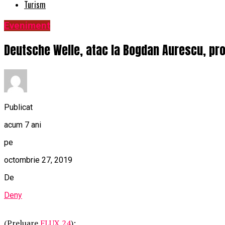
Turism
Eveniment
Deutsche Welle, atac la Bogdan Aurescu, pro
Publicat
acum 7 ani
pe
octombrie 27, 2019
De
Deny
(Preluare
FLUX 24
):