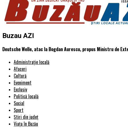
Buzau AZI
Deutsche Welle, atac la Bogdan Aurescu, propus Ministru de Exte
Administrație locală
Afaceri
Cultură
Eveniment
Exclusiv
Politică locală
Social
Sport
Știri din județ
Viața în Buzău