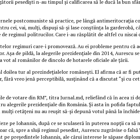
egătorii pesedişti n-au timpul şi calificarea să le ducă la bun s
ernele postcomuniste să practice, pe lângă antimeritocraţia co
tru cei, vai, mulţi, dispuşi să-şi lase conştiinţa la garderobă, 
 regimul politrucilor. Care i-au răsplătit de altfel cu niscai 
ntelor regimuri care-i promovează. Au ei probleme pentru că ac
or. Aşa de pildă, la alegerile prezidenţiale din 2014, Aurescu 
 vot al românilor de dincolo de hotarele oficiale ale ţării.
 doilea tur al prezindeţialelor româneşti. El afirma că ar fi p
fără vreo jenă perceptibilă, susţinând că a discutat “şi cu cetă
ile de votare din RM”, titra Jurnal.md, reliefând că în acea zi
u alegerile prezidenţiale din România. Şi asta în pofida faptului
mulţi cetăţeni nu au reuşit să-şi depună votul până la închider
ze pe Iohannis, după ce se sculaseră în puterea nopţii ca să n
oar că, spre a sluji regimul pesedist, Aurescu zugrăvise o falsă 
t pe preşedintele Iohannis, ale cărui interese le săpase diplom