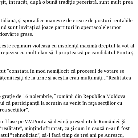
fârşit, întrucât, după o bună tradiţie peceristă, sunt mult prea
tidiană, şi sporadice manevre de creare de posturi rentabile
când sunt invitaţi să joace partituri în spectacolele unor
ciosvârte grase.
este regimuri violează cu insolenţă maximă dreptul la vot al
se repezea cu mult elan să-l proptească pe candidatul Ponta şi
utut “constata în mod nemijlocit că procesul de votare se
ţenii ieşiţi de la urne şi aceştia erau mulţumiţi…”Realitatea
 de graţie de 16 noiembrie, “românii din Republica Moldova
 că participanţii la scrutin au venit în faţa secţiilor cu
ea secţiilor”.
u-l lase pe V.V.Ponta să devină preşedintele României. Şi
”realitate”, minţind sfruntat, ca şi cum în cauză n-ar fi fost
atul ”tehnolician”, să-l facă timp de trei ani pe Aurescu,