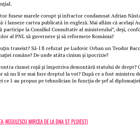
nţial.
entor fusese marele corupt şi infractor condamnat Adrian Năsta
ă-i lanseze cartea publicată în engleză. Mai aflăm că acelaşi A
articipe la Consiliul Consultativ al ministerului”, deşi, confo
color al PNL să guverneze şi să reformeze România?
puţin traseist? Să-l fi refuzat pe Ludovic Orban un Teodor Baco
aţiei române? De unde atâta cinism şi ipocrizie?
ntra ciumei roşii şi împotriva demontării statului de drept? Ce
or să nu li se mai fure dreptul la vot? După ce a fost ministru
cei ce l-au propus pe tehnolician în funcţia de şef al diplomaţi
A-NEGULESCU MIRCEA DE LA DNA ST PLOIESTI