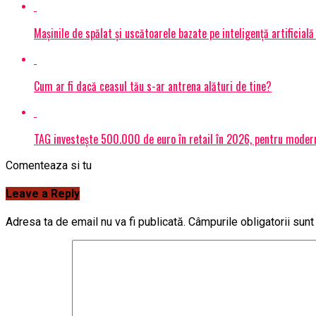
Mașinile de spălat și uscătoarele bazate pe inteligență artificială
Cum ar fi dacă ceasul tău s-ar antrena alături de tine?
TAG investește 500.000 de euro în retail în 2026, pentru modern
Comenteaza si tu
Leave a Reply
Adresa ta de email nu va fi publicată.
Câmpurile obligatorii sun