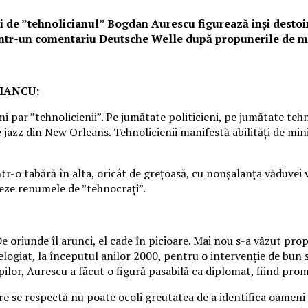
i de ”tehnolicianul” Bogdan Aurescu figurează inşi destoinic
într-un comentariu Deutsche Welle după propunerile de min
IANCU:
îmi par ”tehnolicienii”. Pe jumătate politicieni, pe jumătate teh
 jazz din New Orleans. Tehnolicienii manifestă abilităţi de mini
tr-o tabără în alta, oricât de greţoasă, cu nonşalanţa văduvei 
reze renumele de ”tehnocraţi”.
 oriunde îl arunci, el cade în picioare. Mai nou s-a văzut pr
logiat, la începutul anilor 2000, pentru o intervenţie de bun 
rpilor, Aurescu a făcut o figură pasabilă ca diplomat, fiind pr
e se respectă nu poate ocoli greutatea de a identifica oameni câ