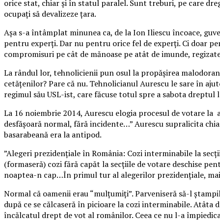
orice stat, chiar şi în statul paralel. Sunt treburi, pe care dr
ocupaţi să devalizeze ţara.
Aşa s-a întâmplat minunea ca, de la Ion Iliescu încoace, guv
pentru experţi. Dar nu pentru orice fel de experţi. Ci doar pen
compromisuri pe cât de mănoase pe atât de imunde, regizate de
La rândul lor, tehnolicienii pun osul la propăşirea malodora
cetăţenilor? Pare că nu. Tehnolicianul Aurescu le sare în ajut
regimul său USL-ist, care făcuse totul spre a sabota dreptul la
La 16 noiembrie 2014, Aurescu elogia procesul de votare la al
desfăşoară normal, fără incidente…” Aurescu supralicita chiar, 
basarabeană era la antipod.
”Alegeri prezidenţiale în România: Cozi interminabile la secţi
(formaseră) cozi fără capăt la secţiile de votare deschise pentr
noaptea-n cap…În primul tur al alegerilor prezidenţiale, mai 
Normal că oamenii erau “mulţumiţi”. Parveniseră să-l ştampile
după ce se călcaseră în picioare la cozi interminabile. Atâta d
încălcatul drept de vot al românilor. Ceea ce nu l-a împiedica