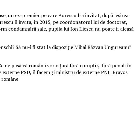
se, un ex-premier pe care Aurescu l-a invitat, după ieşirea
urescu îl invita, în 2015, pe coordonatorul lui de doctorat,
rm condamnării sale, pupila lui Ion Iliescu nu poate fi aleasă
nschi? Să nu-i fi stat la dispoziţie Mihai Răzvan Ungureanu?
 ne pasă că românii vor o ţară fără corupţi şi fără penali în
 de externe PSD, îl facem şi ministru de externe PNL. Bravos
ei române.