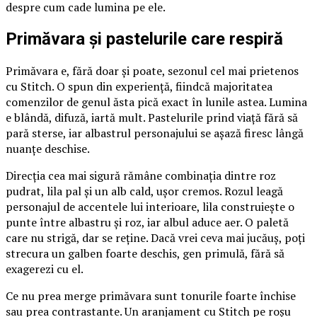
despre cum cade lumina pe ele.
Primăvara și pastelurile care respiră
Primăvara e, fără doar și poate, sezonul cel mai prietenos
cu Stitch. O spun din experiență, fiindcă majoritatea
comenzilor de genul ăsta pică exact în lunile astea. Lumina
e blândă, difuză, iartă mult. Pastelurile prind viață fără să
pară sterse, iar albastrul personajului se așază firesc lângă
nuanțe deschise.
Direcția cea mai sigură rămâne combinația dintre roz
pudrat, lila pal și un alb cald, ușor cremos. Rozul leagă
personajul de accentele lui interioare, lila construiește o
punte între albastru și roz, iar albul aduce aer. O paletă
care nu strigă, dar se reține. Dacă vrei ceva mai jucăuș, poți
strecura un galben foarte deschis, gen primulă, fără să
exagerezi cu el.
Ce nu prea merge primăvara sunt tonurile foarte închise
sau prea contrastante. Un aranjament cu Stitch pe roșu