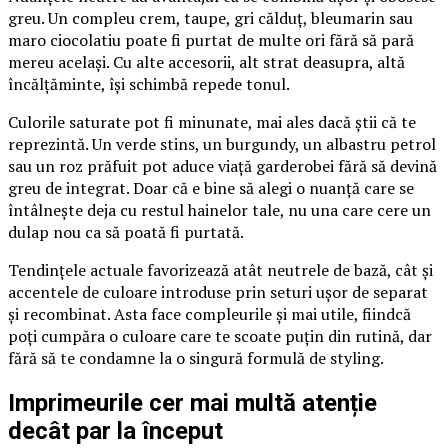
greu. Un compleu crem, taupe, gri călduț, bleumarin sau
maro ciocolatiu poate fi purtat de multe ori fără să pară
mereu același. Cu alte accesorii, alt strat deasupra, altă
încălțăminte, își schimbă repede tonul.
Culorile saturate pot fi minunate, mai ales dacă știi că te
reprezintă. Un verde stins, un burgundy, un albastru petrol
sau un roz prăfuit pot aduce viață garderobei fără să devină
greu de integrat. Doar că e bine să alegi o nuanță care se
întâlnește deja cu restul hainelor tale, nu una care cere un
dulap nou ca să poată fi purtată.
Tendințele actuale favorizează atât neutrele de bază, cât și
accentele de culoare introduse prin seturi ușor de separat
și recombinat. Asta face compleurile și mai utile, fiindcă
poți cumpăra o culoare care te scoate puțin din rutină, dar
fără să te condamne la o singură formulă de styling.
Imprimeurile cer mai multă atenție
decât par la început