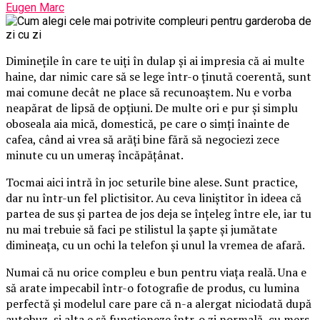
Eugen Marc
Diminețile în care te uiți în dulap și ai impresia că ai multe
haine, dar nimic care să se lege într-o ținută coerentă, sunt
mai comune decât ne place să recunoaștem. Nu e vorba
neapărat de lipsă de opțiuni. De multe ori e pur și simplu
oboseala aia mică, domestică, pe care o simți înainte de
cafea, când ai vrea să arăți bine fără să negociezi zece
minute cu un umeraș încăpățânat.
Tocmai aici intră în joc seturile bine alese. Sunt practice,
dar nu într-un fel plictisitor. Au ceva liniștitor în ideea că
partea de sus și partea de jos deja se înțeleg între ele, iar tu
nu mai trebuie să faci pe stilistul la șapte și jumătate
dimineața, cu un ochi la telefon și unul la vremea de afară.
Numai că nu orice compleu e bun pentru viața reală. Una e
să arate impecabil într-o fotografie de produs, cu lumina
perfectă și modelul care pare că n-a alergat niciodată după
autobuz, și alta e să funcționeze într-o zi normală, cu mers