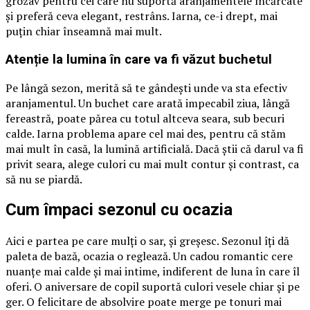
grozav pentru cei care nu suportă aranjamentele încărcate
și preferă ceva elegant, restrâns. Iarna, ce-i drept, mai
puțin chiar înseamnă mai mult.
Atenție la lumina în care va fi văzut buchetul
Pe lângă sezon, merită să te gândești unde va sta efectiv
aranjamentul. Un buchet care arată impecabil ziua, lângă
fereastră, poate părea cu totul altceva seara, sub becuri
calde. Iarna problema apare cel mai des, pentru că stăm
mai mult în casă, la lumină artificială. Dacă știi că darul va fi
privit seara, alege culori cu mai mult contur și contrast, ca
să nu se piardă.
Cum împaci sezonul cu ocazia
Aici e partea pe care mulți o sar, și greșesc. Sezonul îți dă
paleta de bază, ocazia o reglează. Un cadou romantic cere
nuanțe mai calde și mai intime, indiferent de luna în care îl
oferi. O aniversare de copil suportă culori vesele chiar și pe
ger. O felicitare de absolvire poate merge pe tonuri mai