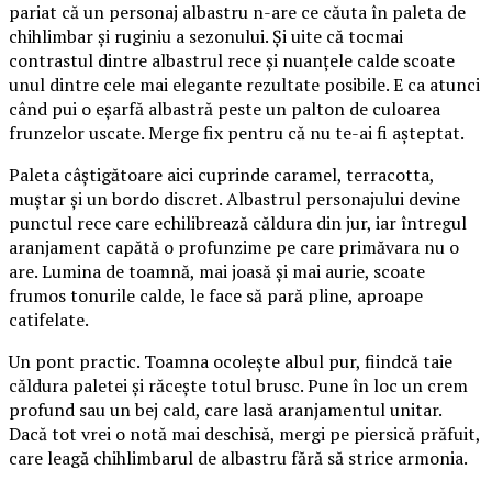
pariat că un personaj albastru n-are ce căuta în paleta de
chihlimbar și ruginiu a sezonului. Și uite că tocmai
contrastul dintre albastrul rece și nuanțele calde scoate
unul dintre cele mai elegante rezultate posibile. E ca atunci
când pui o eșarfă albastră peste un palton de culoarea
frunzelor uscate. Merge fix pentru că nu te-ai fi așteptat.
Paleta câștigătoare aici cuprinde caramel, terracotta,
muștar și un bordo discret. Albastrul personajului devine
punctul rece care echilibrează căldura din jur, iar întregul
aranjament capătă o profunzime pe care primăvara nu o
are. Lumina de toamnă, mai joasă și mai aurie, scoate
frumos tonurile calde, le face să pară pline, aproape
catifelate.
Un pont practic. Toamna ocolește albul pur, fiindcă taie
căldura paletei și răcește totul brusc. Pune în loc un crem
profund sau un bej cald, care lasă aranjamentul unitar.
Dacă tot vrei o notă mai deschisă, mergi pe piersică prăfuit,
care leagă chihlimbarul de albastru fără să strice armonia.