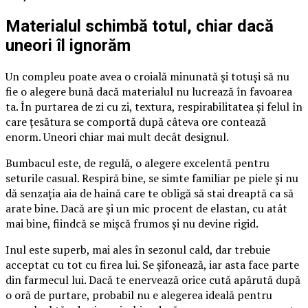
Materialul schimbă totul, chiar dacă
uneori îl ignorăm
Un compleu poate avea o croială minunată și totuși să nu
fie o alegere bună dacă materialul nu lucrează în favoarea
ta. În purtarea de zi cu zi, textura, respirabilitatea și felul în
care țesătura se comportă după câteva ore contează
enorm. Uneori chiar mai mult decât designul.
Bumbacul este, de regulă, o alegere excelentă pentru
seturile casual. Respiră bine, se simte familiar pe piele și nu
dă senzația aia de haină care te obligă să stai dreaptă ca să
arate bine. Dacă are și un mic procent de elastan, cu atât
mai bine, fiindcă se mișcă frumos și nu devine rigid.
Inul este superb, mai ales în sezonul cald, dar trebuie
acceptat cu tot cu firea lui. Se șifonează, iar asta face parte
din farmecul lui. Dacă te enervează orice cută apărută după
o oră de purtare, probabil nu e alegerea ideală pentru