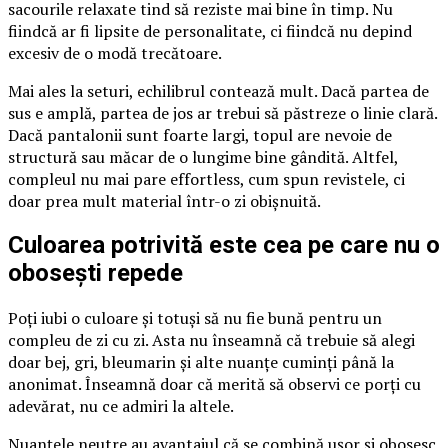
sacourile relaxate tind să reziste mai bine în timp. Nu
fiindcă ar fi lipsite de personalitate, ci fiindcă nu depind
excesiv de o modă trecătoare.
Mai ales la seturi, echilibrul contează mult. Dacă partea de
sus e amplă, partea de jos ar trebui să păstreze o linie clară.
Dacă pantalonii sunt foarte largi, topul are nevoie de
structură sau măcar de o lungime bine gândită. Altfel,
compleul nu mai pare effortless, cum spun revistele, ci
doar prea mult material într-o zi obișnuită.
Culoarea potrivită este cea pe care nu o
obosești repede
Poți iubi o culoare și totuși să nu fie bună pentru un
compleu de zi cu zi. Asta nu înseamnă că trebuie să alegi
doar bej, gri, bleumarin și alte nuanțe cuminți până la
anonimat. Înseamnă doar că merită să observi ce porți cu
adevărat, nu ce admiri la altele.
Nuanțele neutre au avantajul că se combină ușor și obosesc