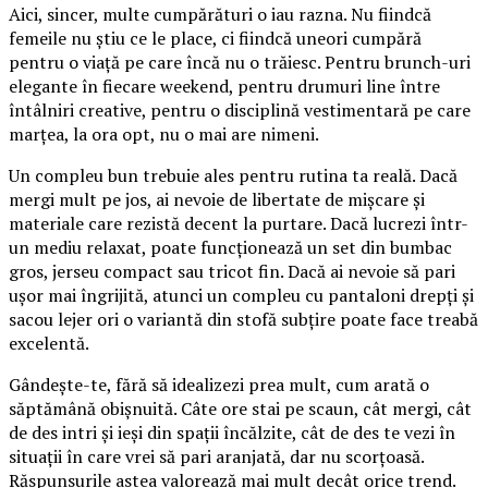
Aici, sincer, multe cumpărături o iau razna. Nu fiindcă
femeile nu știu ce le place, ci fiindcă uneori cumpără
pentru o viață pe care încă nu o trăiesc. Pentru brunch-uri
elegante în fiecare weekend, pentru drumuri line între
întâlniri creative, pentru o disciplină vestimentară pe care
marțea, la ora opt, nu o mai are nimeni.
Un compleu bun trebuie ales pentru rutina ta reală. Dacă
mergi mult pe jos, ai nevoie de libertate de mișcare și
materiale care rezistă decent la purtare. Dacă lucrezi într-
un mediu relaxat, poate funcționează un set din bumbac
gros, jerseu compact sau tricot fin. Dacă ai nevoie să pari
ușor mai îngrijită, atunci un compleu cu pantaloni drepți și
sacou lejer ori o variantă din stofă subțire poate face treabă
excelentă.
Gândește-te, fără să idealizezi prea mult, cum arată o
săptămână obișnuită. Câte ore stai pe scaun, cât mergi, cât
de des intri și ieși din spații încălzite, cât de des te vezi în
situații în care vrei să pari aranjată, dar nu scorțoasă.
Răspunsurile astea valorează mai mult decât orice trend.