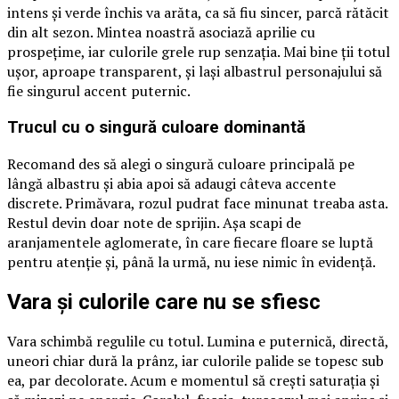
intens și verde închis va arăta, ca să fiu sincer, parcă rătăcit
din alt sezon. Mintea noastră asociază aprilie cu
prospețime, iar culorile grele rup senzația. Mai bine ții totul
ușor, aproape transparent, și lași albastrul personajului să
fie singurul accent puternic.
Trucul cu o singură culoare dominantă
Recomand des să alegi o singură culoare principală pe
lângă albastru și abia apoi să adaugi câteva accente
discrete. Primăvara, rozul pudrat face minunat treaba asta.
Restul devin doar note de sprijin. Așa scapi de
aranjamentele aglomerate, în care fiecare floare se luptă
pentru atenție și, până la urmă, nu iese nimic în evidență.
Vara și culorile care nu se sfiesc
Vara schimbă regulile cu totul. Lumina e puternică, directă,
uneori chiar dură la prânz, iar culorile palide se topesc sub
ea, par decolorate. Acum e momentul să crești saturația și