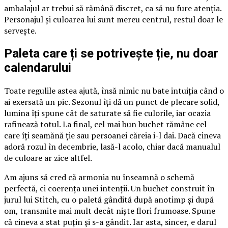
ambalajul ar trebui să rămână discret, ca să nu fure atenția.
Personajul și culoarea lui sunt mereu centrul, restul doar le
servește.
Paleta care ți se potrivește ție, nu doar
calendarului
Toate regulile astea ajută, însă nimic nu bate intuiția când o
ai exersată un pic. Sezonul îți dă un punct de plecare solid,
lumina îți spune cât de saturate să fie culorile, iar ocazia
rafinează totul. La final, cel mai bun buchet rămâne cel
care îți seamănă ție sau persoanei căreia i-l dai. Dacă cineva
adoră rozul în decembrie, lasă-l acolo, chiar dacă manualul
de culoare ar zice altfel.
Am ajuns să cred că armonia nu înseamnă o schemă
perfectă, ci coerența unei intenții. Un buchet construit în
jurul lui Stitch, cu o paletă gândită după anotimp și după
om, transmite mai mult decât niște flori frumoase. Spune
că cineva a stat puțin și s-a gândit. Iar asta, sincer, e darul