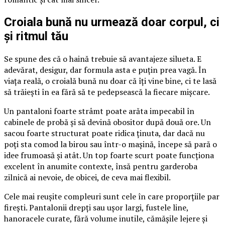
Croiala bună nu urmează doar corpul, ci
și ritmul tău
Se spune des că o haină trebuie să avantajeze silueta. E
adevărat, desigur, dar formula asta e puțin prea vagă. În
viața reală, o croială bună nu doar că îți vine bine, ci te lasă
să trăiești în ea fără să te pedepsească la fiecare mișcare.
Un pantaloni foarte strâmt poate arăta impecabil în
cabinele de probă și să devină obositor după două ore. Un
sacou foarte structurat poate ridica ținuta, dar dacă nu
poți sta comod la birou sau într-o mașină, începe să pară o
idee frumoasă și atât. Un top foarte scurt poate funcționa
excelent în anumite contexte, însă pentru garderoba
zilnică ai nevoie, de obicei, de ceva mai flexibil.
Cele mai reușite compleuri sunt cele în care proporțiile par
firești. Pantalonii drepți sau ușor largi, fustele line,
hanoracele curate, fără volume inutile, cămășile lejere și