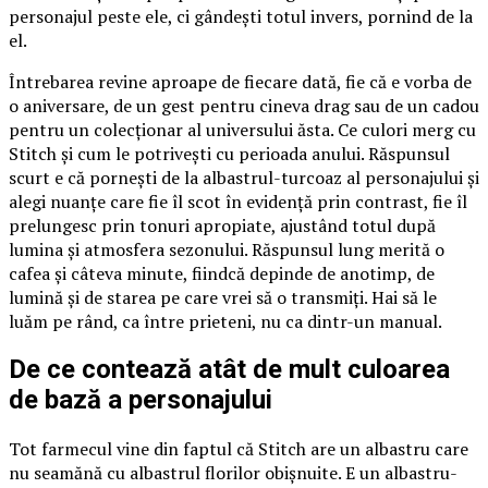
personajul peste ele, ci gândești totul invers, pornind de la
el.
Întrebarea revine aproape de fiecare dată, fie că e vorba de
o aniversare, de un gest pentru cineva drag sau de un cadou
pentru un colecționar al universului ăsta. Ce culori merg cu
Stitch și cum le potrivești cu perioada anului. Răspunsul
scurt e că pornești de la albastrul-turcoaz al personajului și
alegi nuanțe care fie îl scot în evidență prin contrast, fie îl
prelungesc prin tonuri apropiate, ajustând totul după
lumina și atmosfera sezonului. Răspunsul lung merită o
cafea și câteva minute, fiindcă depinde de anotimp, de
lumină și de starea pe care vrei să o transmiți. Hai să le
luăm pe rând, ca între prieteni, nu ca dintr-un manual.
De ce contează atât de mult culoarea
de bază a personajului
Tot farmecul vine din faptul că Stitch are un albastru care
nu seamănă cu albastrul florilor obișnuite. E un albastru-