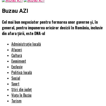
Buzau AZI
Cel mai bun negociator pentru formarea unor guverne și, în
general, pentru impunerea oricăror decizii în România, inclusiv
din afara țării, este DNA-ul
Administrație locală
Afaceri
Cultură
Eveniment
Exclusiv
Politică locală
Social
Sport
Știri din județ
Viața în Buzău
Turism