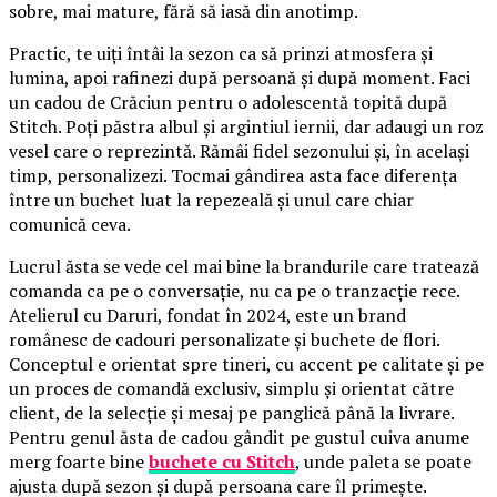
sobre, mai mature, fără să iasă din anotimp.
Practic, te uiți întâi la sezon ca să prinzi atmosfera și
lumina, apoi rafinezi după persoană și după moment. Faci
un cadou de Crăciun pentru o adolescentă topită după
Stitch. Poți păstra albul și argintiul iernii, dar adaugi un roz
vesel care o reprezintă. Rămâi fidel sezonului și, în același
timp, personalizezi. Tocmai gândirea asta face diferența
între un buchet luat la repezeală și unul care chiar
comunică ceva.
Lucrul ăsta se vede cel mai bine la brandurile care tratează
comanda ca pe o conversație, nu ca pe o tranzacție rece.
Atelierul cu Daruri, fondat în 2024, este un brand
românesc de cadouri personalizate și buchete de flori.
Conceptul e orientat spre tineri, cu accent pe calitate și pe
un proces de comandă exclusiv, simplu și orientat către
client, de la selecție și mesaj pe panglică până la livrare.
Pentru genul ăsta de cadou gândit pe gustul cuiva anume
merg foarte bine
buchete cu Stitch
, unde paleta se poate
ajusta după sezon și după persoana care îl primește.