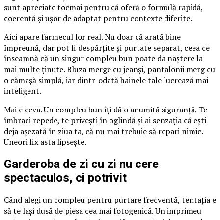
sunt apreciate tocmai pentru că oferă o formulă rapidă,
coerentă și ușor de adaptat pentru contexte diferite.
Aici apare farmecul lor real. Nu doar că arată bine
împreună, dar pot fi despărțite și purtate separat, ceea ce
înseamnă că un singur compleu bun poate da naștere la
mai multe ținute. Bluza merge cu jeanși, pantalonii merg cu
o cămașă simplă, iar dintr-odată hainele tale lucrează mai
inteligent.
Mai e ceva. Un compleu bun îți dă o anumită siguranță. Te
îmbraci repede, te privești în oglindă și ai senzația că ești
deja așezată în ziua ta, că nu mai trebuie să repari nimic.
Uneori fix asta lipsește.
Garderoba de zi cu zi nu cere
spectaculos, ci potrivit
Când alegi un compleu pentru purtare frecventă, tentația e
să te lași dusă de piesa cea mai fotogenică. Un imprimeu