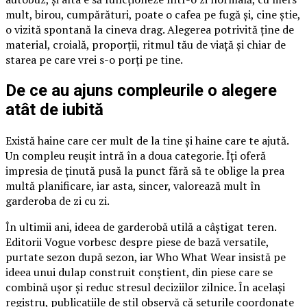
mult, birou, cumpărături, poate o cafea pe fugă și, cine știe,
o vizită spontană la cineva drag. Alegerea potrivită ține de
material, croială, proporții, ritmul tău de viață și chiar de
starea pe care vrei s-o porți pe tine.
De ce au ajuns compleurile o alegere
atât de iubită
Există haine care cer mult de la tine și haine care te ajută.
Un compleu reușit intră în a doua categorie. Îți oferă
impresia de ținută pusă la punct fără să te oblige la prea
multă planificare, iar asta, sincer, valorează mult în
garderoba de zi cu zi.
În ultimii ani, ideea de garderobă utilă a câștigat teren.
Editorii Vogue vorbesc despre piese de bază versatile,
purtate sezon după sezon, iar Who What Wear insistă pe
ideea unui dulap construit conștient, din piese care se
combină ușor și reduc stresul deciziilor zilnice. În același
registru, publicațiile de stil observă că seturile coordonate