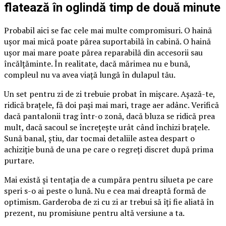
flatează în oglindă timp de două minute
Probabil aici se fac cele mai multe compromisuri. O haină
ușor mai mică poate părea suportabilă în cabină. O haină
ușor mai mare poate părea reparabilă din accesorii sau
încălțăminte. În realitate, dacă mărimea nu e bună,
compleul nu va avea viață lungă în dulapul tău.
Un set pentru zi de zi trebuie probat în mișcare. Așază-te,
ridică brațele, fă doi pași mai mari, trage aer adânc. Verifică
dacă pantalonii trag într-o zonă, dacă bluza se ridică prea
mult, dacă sacoul se încrețește urât când închizi brațele.
Sună banal, știu, dar tocmai detaliile astea despart o
achiziție bună de una pe care o regreți discret după prima
purtare.
Mai există și tentația de a cumpăra pentru silueta pe care
speri s-o ai peste o lună. Nu e cea mai dreaptă formă de
optimism. Garderoba de zi cu zi ar trebui să îți fie aliată în
prezent, nu promisiune pentru altă versiune a ta.