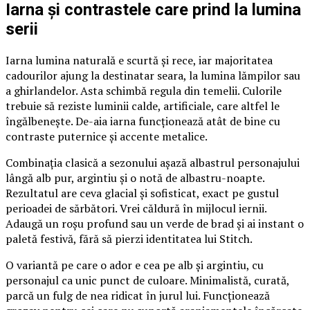
Iarna și contrastele care prind la lumina
serii
Iarna lumina naturală e scurtă și rece, iar majoritatea
cadourilor ajung la destinatar seara, la lumina lămpilor sau
a ghirlandelor. Asta schimbă regula din temelii. Culorile
trebuie să reziste luminii calde, artificiale, care altfel le
îngălbenește. De-aia iarna funcționează atât de bine cu
contraste puternice și accente metalice.
Combinația clasică a sezonului așază albastrul personajului
lângă alb pur, argintiu și o notă de albastru-noapte.
Rezultatul are ceva glacial și sofisticat, exact pe gustul
perioadei de sărbători. Vrei căldură în mijlocul iernii.
Adaugă un roșu profund sau un verde de brad și ai instant o
paletă festivă, fără să pierzi identitatea lui Stitch.
O variantă pe care o ador e cea pe alb și argintiu, cu
personajul ca unic punct de culoare. Minimalistă, curată,
parcă un fulg de nea ridicat în jurul lui. Funcționează