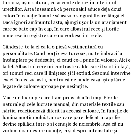
turcoaz, ușor saturat, cu accente de roz în interiorul
urechilor. Asta înseamnă că personajul aduce deja două
culori în ecuație înainte să așezi o singură floare lângă el.
Dacă ignori amănuntul ăsta, ajungi ușor la un aranjament
care se bate cap în cap, în care albastrul rece și florile
nimeresc în registre care nu vorbesc între ele.
Gândește-te la el ca la o piesă vestimentară cu
personalitate. Când porți ceva turcoaz, nu te îmbraci la
întâmplare pe dedesubt, ci cauți ce-l pune în valoare. Aici e
la fel. Albastrul cere ori contraste calde care îl scot în față,
ori tonuri reci care îl liniștesc și îl extind. Sezonul intervine
exact în decizia asta, pentru că ne modelează așteptările
legate de culoare aproape pe nesimțite.
Mai e un lucru pe care l-am prins abia în timp. Florile
naturale și cele lucrate manual, din materiale textile sau
hârtie, reacționează diferit la aceeași culoare, în funcție de
lumina anotimpului. Un roz care pare delicat în aprilie
devine spălăcit într-o zi cenușie de noiembrie. Așa că nu
vorbim doar despre nuanțe, ci și despre intensitate și