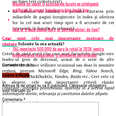
un fișier text (robots.text).
Mașinile de spălat și uscătoarele bazate pe inteligență
artificială îți cunosc hainele mai bine decât tine
un software de căutare
, ce permite căutarea prin
miliardele de pagini inregistrate în index și oferirea
lor în cel mai scurt timp spre a fi accesate de cei
interesați, în funcție de relevanță.
Cum ar fi dacă ceasul tău s-ar antrena alături de tine?
Care sunt cele mai importante motoare de
căutare
folosite la ora actuală?
TAG investește 500.000 de euro în retail în 2026, pentru
Cotele de piață arată clar care sunt favoritele. Google este
modernizarea magazinelor și extinderea portofoliului
leader-ul greu de detronat, urmat de o serie de alte
motoare de căutare utilizate ocazional sau doar în anumite
Comenteaza si tu
regiuni, precum
Microsoft Edge, Bing, Yahoo Search,
Leave a Reply
Ask.com, Aol, DuckDuckGo, Yandex, Baidu
etc.. Cert este că
în alegere, cele mai importante criterii rămân
Adresa ta de email nu va fi publicată.
Câmpurile obligatorii
constant:
interfața prietenoasă, ușurința în a accesa rapid
sunt marcate cu
*
informațiile dorite, relevanța și cantitatea datelor afișate
.
Comentariu
*
Articole pe aceiasi tema:
prima
Urmatorul