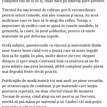
compleul tău de zi cu zi, chiar dacă pe umeraș pare poveste.
Tricotul fin sau jerseul de calitate pot fi extraordinare
pentru seturi comode, mai ales toamna și iarna. Au acea
moliciune care te face să le alegi din reflex. Totuși, e
important să verifici cum se așază în zonele sensibile, la
genunchi, la coate, în jurul șoldurilor, pentru că unele
materiale se pot deforma repede.
Stofa subțire, amestecurile cu viscoză și materialele fluide
sunt foarte bune când vrei o ținută care să arate îngrijit
fără să fie rigidă. În plus, multe dintre ele trec elegant
dinspre zi spre seară. Contează însă ca țesătura să nu fie
prea subțire sau prea lucioasă, altfel compleul poate părea
mai degrabă festiv decât practic.
Publicațiile de modă insistă tot mai mult pe piese versatile,
pe straturi ușor de combinat și pe materiale care susțin
purtarea repetată, nu doar efectul vizual de moment.
Tocmai de aceea, când alegi un set pentru uz frecvent,
merită să pui mâna pe material și să-l judeci cât mai puțin
romantic și cât mai sincer.