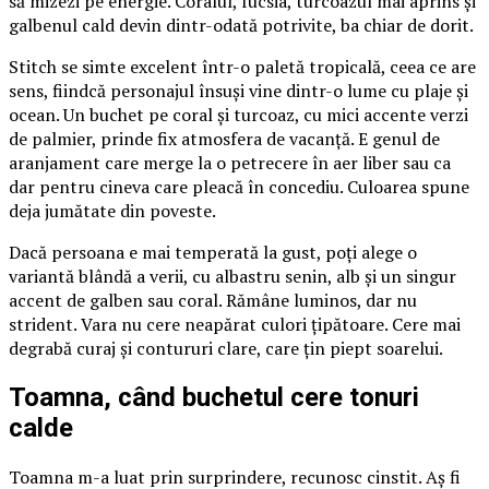
să mizezi pe energie. Coralul, fucsia, turcoazul mai aprins și
galbenul cald devin dintr-odată potrivite, ba chiar de dorit.
Stitch se simte excelent într-o paletă tropicală, ceea ce are
sens, fiindcă personajul însuși vine dintr-o lume cu plaje și
ocean. Un buchet pe coral și turcoaz, cu mici accente verzi
de palmier, prinde fix atmosfera de vacanță. E genul de
aranjament care merge la o petrecere în aer liber sau ca
dar pentru cineva care pleacă în concediu. Culoarea spune
deja jumătate din poveste.
Dacă persoana e mai temperată la gust, poți alege o
variantă blândă a verii, cu albastru senin, alb și un singur
accent de galben sau coral. Rămâne luminos, dar nu
strident. Vara nu cere neapărat culori țipătoare. Cere mai
degrabă curaj și contururi clare, care țin piept soarelui.
Toamna, când buchetul cere tonuri
calde
Toamna m-a luat prin surprindere, recunosc cinstit. Aș fi