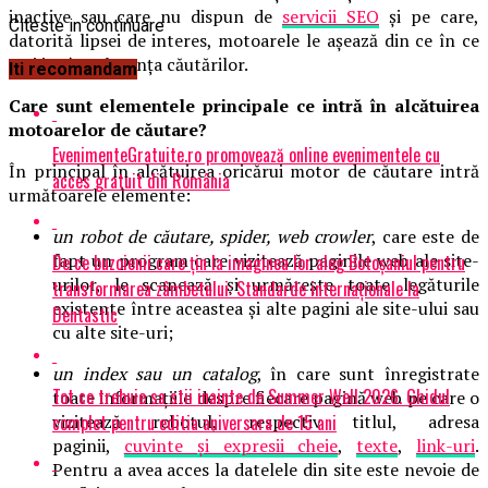
inactive sau care nu dispun de
servicii SEO
și pe care,
Citeste in continuare
datorită lipsei de interes, motoarele le așează din ce în ce
mai jos în relevanța căutărilor.
Iti recomandam
Care sunt elementele principale ce intră în alcătuirea
motoarelor de căutare?
EvenimenteGratuite.ro promovează online evenimentele cu
În principal în alcătuirea oricărui motor de căutare intră
acces gratuit din România
următoarele elemente:
un robot de căutare, spider, web crowler
, care este de
fapt un program care vizitează paginile web ale site-
De ce buzoienii care țin la imaginea lor aleg Botoșaniul pentru
urilor, le scanează și urmărește toate legăturile
transformarea zâmbetului: Standarde internaționale la
existente între aceastea și alte pagini ale site-ului sau
Dentastic
cu alte site-uri;
un index sau un catalog
, în care sunt înregistrate
Tot ce trebuie sa stii inainte de Summer Well 2026. Ghidul
toate informațiile despre fiecare pagină web pe care o
complet pentru editia aniversara de 15 ani
vizitează robotul, respectiv titlul, adresa
paginii,
cuvinte și expresii cheie
,
texte
,
link-uri
.
Pentru a avea acces la datelele din site este nevoie de