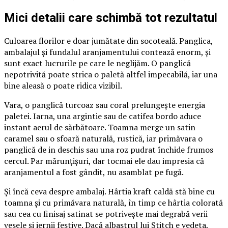
Mici detalii care schimbă tot rezultatul
Culoarea florilor e doar jumătate din socoteală. Panglica,
ambalajul și fundalul aranjamentului contează enorm, și
sunt exact lucrurile pe care le neglijăm. O panglică
nepotrivită poate strica o paletă altfel impecabilă, iar una
bine aleasă o poate ridica vizibil.
Vara, o panglică turcoaz sau coral prelungește energia
paletei. Iarna, una argintie sau de catifea bordo aduce
instant aerul de sărbătoare. Toamna merge un satin
caramel sau o sfoară naturală, rustică, iar primăvara o
panglică de in deschis sau una roz pudrat închide frumos
cercul. Par mărunțișuri, dar tocmai ele dau impresia că
aranjamentul a fost gândit, nu asamblat pe fugă.
Și încă ceva despre ambalaj. Hârtia kraft caldă stă bine cu
toamna și cu primăvara naturală, în timp ce hârtia colorată
sau cea cu finisaj satinat se potrivește mai degrabă verii
vesele și iernii festive. Dacă albastrul lui Stitch e vedeta,