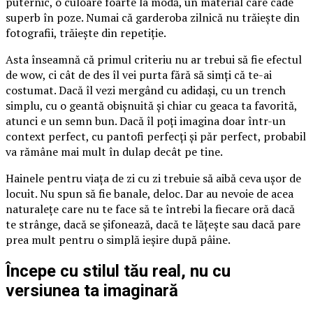
puternic, o culoare foarte la modă, un material care cade
superb în poze. Numai că garderoba zilnică nu trăiește din
fotografii, trăiește din repetiție.
Asta înseamnă că primul criteriu nu ar trebui să fie efectul
de wow, ci cât de des îl vei purta fără să simți că te-ai
costumat. Dacă îl vezi mergând cu adidași, cu un trench
simplu, cu o geantă obișnuită și chiar cu geaca ta favorită,
atunci e un semn bun. Dacă îl poți imagina doar într-un
context perfect, cu pantofi perfecți și păr perfect, probabil
va rămâne mai mult în dulap decât pe tine.
Hainele pentru viața de zi cu zi trebuie să aibă ceva ușor de
locuit. Nu spun să fie banale, deloc. Dar au nevoie de acea
naturalețe care nu te face să te întrebi la fiecare oră dacă
te strânge, dacă se șifonează, dacă te lățește sau dacă pare
prea mult pentru o simplă ieșire după pâine.
Începe cu stilul tău real, nu cu
versiunea ta imaginară