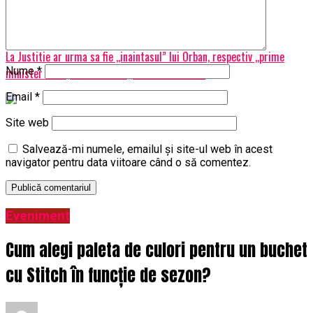
De ce ar Trebui sa Cumperi un Laptop Refurbished?
Nu ratati
La Justitie ar urma sa fie ,,inaintasul” lui Orban, respectiv ,,prime
Nume
*
minister to be, never been”…,,Am fost la SRI…”
Email
*
Site web
Salvează-mi numele, emailul și site-ul web în acest
navigator pentru data viitoare când o să comentez.
Eveniment
Cum alegi paleta de culori pentru un buchet
cu Stitch în funcție de sezon?