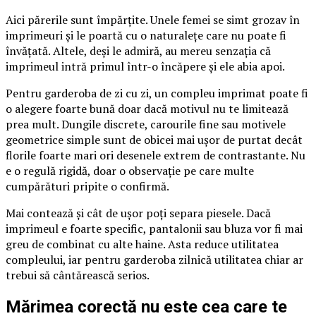
Aici părerile sunt împărțite. Unele femei se simt grozav în
imprimeuri și le poartă cu o naturalețe care nu poate fi
învățată. Altele, deși le admiră, au mereu senzația că
imprimeul intră primul într-o încăpere și ele abia apoi.
Pentru garderoba de zi cu zi, un compleu imprimat poate fi
o alegere foarte bună doar dacă motivul nu te limitează
prea mult. Dungile discrete, carourile fine sau motivele
geometrice simple sunt de obicei mai ușor de purtat decât
florile foarte mari ori desenele extrem de contrastante. Nu
e o regulă rigidă, doar o observație pe care multe
cumpărături pripite o confirmă.
Mai contează și cât de ușor poți separa piesele. Dacă
imprimeul e foarte specific, pantalonii sau bluza vor fi mai
greu de combinat cu alte haine. Asta reduce utilitatea
compleului, iar pentru garderoba zilnică utilitatea chiar ar
trebui să cântărească serios.
Mărimea corectă nu este cea care te