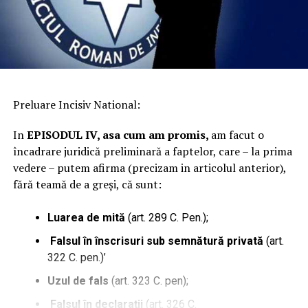
Preluare Incisiv National:
In
EPISODUL IV, asa cum am promis,
am facut o
încadrare juridică preliminară a faptelor, care – la prima
vedere – putem afirma (precizam in articolul anterior),
fără teamă de a greși, că sunt:
Luarea de mită
(art. 289 C. Pen.);
Falsul în înscrisuri sub semnătură privată
(art.
322 C. pen.)’
Uzul de fals
(art. 323 C. pen);
Falsul în declaraţii
(art. 326 C.