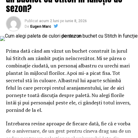
sezon?
achiziționarea de terenuri de pe piata privata de către
aceasta și construirea impreuna sau de către
asociat/asociați, pe acestea, a unor imobile rezidențiale
Publicat
acum 2 luni
pe
iunie 8, 2026
De
Eugen Marc
(case/vile), pe care, apoi, să le înstrăineze împreună,
împărțind profitul (ca scop legal al oricărei
întreprinderi comerciale efectuată în domeniul
imobiliar).
Prima dată când am văzut un buchet construit în jurul
lui Stitch am zâmbit puțin neîncrezător. Mi se părea o
Aceasta a considerat că acționeaza pe o piață
combinație ciudată, un personaj albastru cu urechi mari
concurențială, ale cărei greutăți si le-a asumat, dar nu
plantat în mijlocul florilor. Apoi mi-a picat fisa. Tot
una ostilă și guvernată de liderii informali si complicii
secretul stă în culoare. Albastrul lui aparte schimbă
lor, adepți ai metodelor și mijloacelor frauduloase și
felul în care percepi restul aranjamentului, iar de aici
abuzive, unele de tip mafiot (adverb utilizat conștient).
pornește toată discuția despre paletă. Nu alegi florile
întâi și pui personajul peste ele, ci gândești totul invers,
Din analizarea tuturor contractelor și a celorlalte
pornind de la el.
înscrisuri probante pe care le-am studiat si care au fost
deja anexate la plângere penală, am constatat fără
Întrebarea revine aproape de fiecare dată, fie că e vorba
putință de tăgadă că:
de o aniversare, de un gest pentru cineva drag sau de un