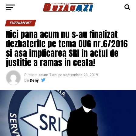
EVENIMENT
Nici pana acum nu s-au finalizat
dezbaterile pe tema OUG nr.6/2016
si asa implicarea SRI in actul de
justitie a ramas in ceata!
Publicat
acum 7 ani
pe
septembrie 23, 2019
De
Deny