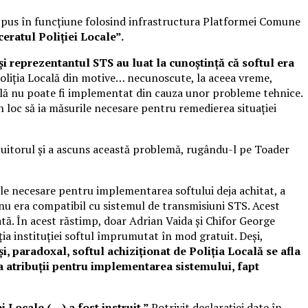
 fi pus în funcțiune folosind infrastructura Platformei Comune
ceratul Poliției Locale”.
i reprezentantul STS au luat la cunoștință că softul era
Poliția Locală din motive… necunoscute, la aceea vreme,
ocală nu poate fi implementat din cauza unor probleme tehnice.
în loc să ia măsurile necesare pentru remedierea situației
ăptuitorul și a ascuns această problemă, rugându-l pe Toader
rile necesare pentru implementarea softului deja achitat, a
t nu era compatibil cu sistemul de transmisiuni STS. Acest
ată. În acest răstimp, doar Adrian Vaida și Chifor George
iţia instituţiei softul împrumutat în mod gratuit. Deși,
i, paradoxal, softul achiziționat de Poliția Locală se afla
a atribuții pentru implementarea sistemului, fapt
i Locale (…) a fost instruit.”
Potrivit declarației date în