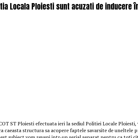
Politia Locala Ploiesti sunt acuzati de inducere
COT ST Ploiesti efectuata ieri la sediul Politiei Locale Ploiesti
 ca caeasta structura sa acopere faptele savarsite de uneltele 
cest subiect vom reveni intr-un serial separat pentru ca toti ci