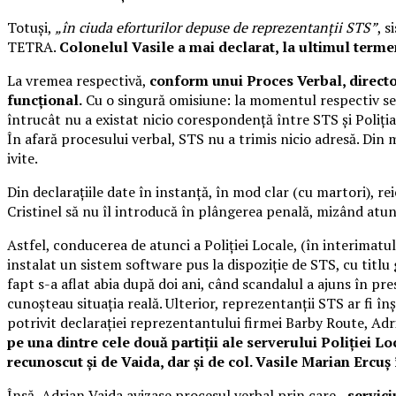
Totuși,
„în ciuda eforturilor depuse de reprezentanții STS”
, 
TETRA.
Colonelul Vasile a mai declarat, la ultimul termen
La vremea respectivă,
conform unui Proces Verbal, director
funcțional.
Cu o singură omisiune: la momentul respectiv se 
întrucât nu a existat nicio corespondență între STS și Poliți
În afară procesului verbal, STS nu a trimis nicio adresă. Din 
ivite.
Din declarațiile date în instanță, în mod clar (cu martori), r
Cristinel să nu îl introducă în plângerea penală, mizând atu
Astfel, conducerea de atunci a Poliţiei Locale, (în interimatu
instalat un sistem software pus la dispoziţie de STS, cu titl
fapt s-a aflat abia după doi ani, când scandalul a ajuns în pr
cunoșteau situația reală. Ulterior, reprezentanţii STS ar fi în
potrivit declarației reprezentantului firmei Barby Route, Ad
pe una dintre cele două partiții ale serverului Poliției Lo
recunoscut și de Vaida, dar și de col. Vasile Marian Ercuș 
Însă, Adrian Vaida avizase procesul verbal prin care
„servici