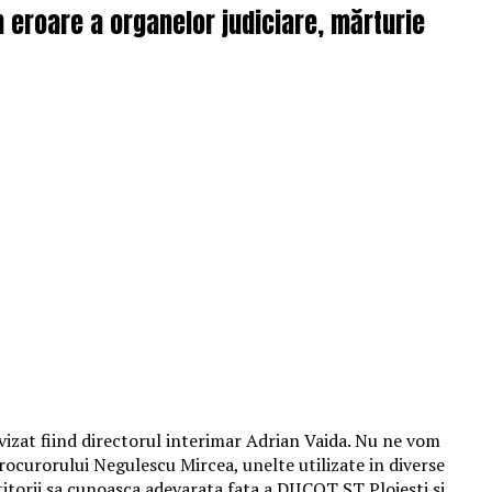
 în eroare a organelor judiciare, mărturie
, vizat fiind directorul interimar Adrian Vaida. Nu ne vom
procurorului Negulescu Mircea, unelte utilizate in diverse
titorii sa cunoasca adevarata fata a DIICOT ST Ploiesti si