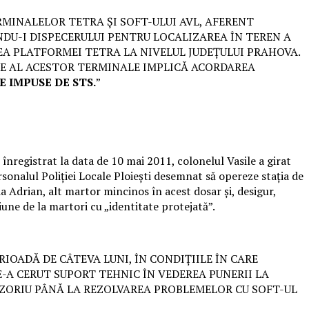
 TERMINALELOR TETRA ȘI SOFT-ULUI AVL, AFERENT
NDU-I DISPECERULUI PENTRU LOCALIZAREA ÎN TEREN A
EA PLATFORMEI TETRA LA NIVELUL JUDEȚULUI PRAHOVA.
ARE AL ACESTOR TERMINALE IMPLICĂ ACORDAREA
 IMPUSE DE STS.
”
 înregistrat la data de 10 mai 2011, colonelul Vasile a girat
ersonalul Poliției Locale Ploiești desemnat să opereze stația de
da Adrian, alt martor mincinos în acest dosar și, desigur,
une de la martori cu „identitate protejată”.
Ă O PERIOADĂ DE CÂTEVA LUNI, ÎN CONDIȚIILE ÎN CARE
-A CERUT SUPORT TEHNIC ÎN VEDEREA PUNERII LA
OVIZORIU PÂNĂ LA REZOLVAREA PROBLEMELOR CU SOFT-UL