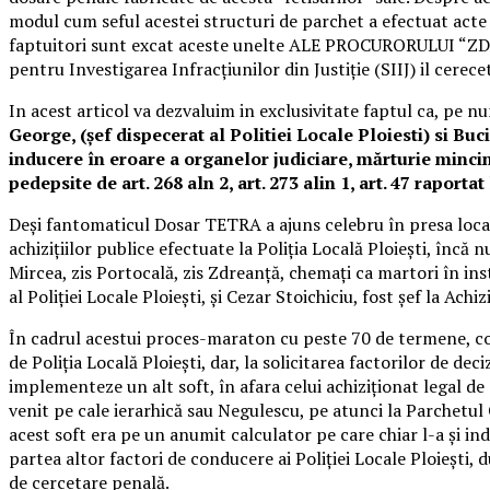
modul cum seful acestei structuri de parchet a efectuat acte 
faptuitori sunt excat aceste unelte ALE PROCURORULUI “ZDREAN
pentru Investigarea Infracţiunilor din Justiţie (SIIJ) il cerec
In acest articol va dezvaluim in exclusivitate faptul ca, pe nu
George, (șef dispecerat al Politiei Locale Ploiesti) si B
inducere în eroare a organelor judiciare, mărturie mincin
pedepsite de art. 268 aln 2, art. 273 alin 1, art. 47 raportat
Deși fantomaticul Dosar TETRA a ajuns celebru în presa locală
achizițiilor publice efectuate la Poliția Locală Ploiești, încă
Mircea, zis Portocală, zis Zdreanță, chemați ca martori în inst
al Poliției Locale Ploiești, și Cezar Stoichiciu, fost șef la Achi
În cadrul acestui proces-maraton cu peste 70 de termene, col. 
de Poliția Locală Ploiești, dar, la solicitarea factorilor de de
implementeze un alt soft, în afara celui achiziționat legal de 
venit pe cale ierarhică sau Negulescu, pe atunci la Parchetul C
acest soft era pe un anumit calculator pe care chiar l-a și in
partea altor factori de conducere ai Poliției Locale Ploiești, 
de cercetare penală.