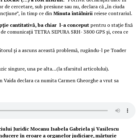
r de cercetare, sub presiune sau nu, declara că „în ciuda
uncțiune”, în timp ce din
Minuta întâlnirii
reiese contrariul.
ție cantitativă, ba chiar l-a conceput
pentru o staţie fixă
e de comunicaţii TETRA SEPURA SRH- 3800 GPS şi, ceea ce
ptuitorul și a ascuns această problemă, rugându-l pe Toader
zic singure, una pe alta…(la sfarsitul articolului).
an Vaida declara ca numita Carmen Gheorghe a vrut sa
ciului Juridic Mocanu Isabela Gabriela și Vasilescu
inducere în eroare a organelor judiciare, mărturie