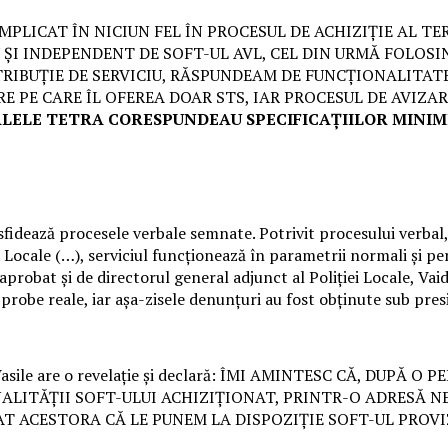
FOST IMPLICAT ÎN NICIUN FEL ÎN PROCESUL DE ACHIZIȚIE AL
I INDEPENDENT DE SOFT-UL AVL, CEL DIN URMĂ FOLOSI
ATRIBUȚIE DE SERVICIU, RĂSPUNDEAM DE FUNCȚIONALITAT
RE PE CARE ÎL OFEREA DOAR STS, IAR PROCESUL DE AVIZ
ELE TETRA CORESPUNDEAU SPECIFICAȚIILOR MINIME
r sfidează procesele verbale semnate. Potrivit procesului verbal,
ei Locale (…), serviciul funcționează în parametrii normali și p
aprobat și de directorul general adjunct al Poliției Locale, Vai
obe reale, iar așa-zisele denunțuri au fost obținute sub presi
lul Vasile are o revelație și declară: ÎMI AMINTESC CĂ, DUP
LITĂȚII SOFT-ULUI ACHIZIȚIONAT, PRINTR-O ADRESĂ NE
ICAT ACESTORA CĂ LE PUNEM LA DISPOZIȚIE SOFT-UL PR