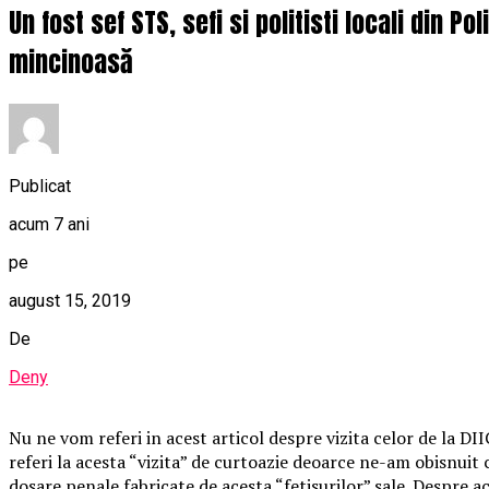
Un fost sef STS, sefi si politisti locali din 
mincinoasă
Publicat
acum 7 ani
pe
august 15, 2019
De
Deny
Nu ne vom referi in acest articol despre vizita celor de la DII
referi la acesta “vizita” de curtoazie deoarce ne-am obisnuit
dosare penale fabricate de acesta “fetisurilor” sale. Despre a