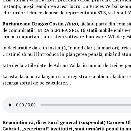
instanță, nu-și reamintea acest lucru. Un Proces Verbal semna
eforturilor tehnice depuse de reprezentanții STS, sistemul AVL
Buciumeanu Dragoș Costin
(foto)
, făcând parte din comisia
de comunicaţii TETRA SEPURA SRG, 16 staţii mobile emisie-
era mai important, un sistem software-hardware AVL de gest
in declarațiile date în instanță, în mod clar (cu martori), re
Cristinel să nu îl introducă în plângerea penală, mizând atu
Iata declaratiile date de Adrian Vaida, in numar de trei pe par
La asta daca mai adaugam si o inregistrare ambientala dintr
stearga softul de pe calculator…
Reamintim că, directorul general (suspendat) Carmen Gh
Gabriel, „secretarul” instituției, sunt urmăriti penal in 