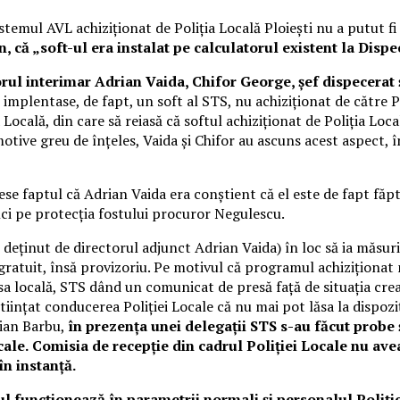
sistemul AVL achiziționat de Poliția Locală Ploiești nu a putut
, că „soft-ul era instalat pe calculatorul existent la Dispe
ul interimar Adrian Vaida, Chifor George, șef dispecerat ș
implentase, de fapt, un soft al STS, nu achiziționat de către 
a Locală, din care să reiasă că softul achiziționat de Poliția L
motive greu de înțeles, Vaida și Chifor au ascuns acest aspect, 
eiese faptul că Adrian Vaida era conștient că el este de fapt f
nci pe protecția fostului procuror Negulescu.
l deținut de directorul adjunct Adrian Vaida) în loc să ia măsu
u gratuit, însă provizoriu. Pe motivul că programul achiziţiona
esa locală, STS dând un comunicat de presă față de situația cre
ştiinţat conducerea Poliţiei Locale că nu mai pot lăsa la dispoz
rian Barbu,
în prezența unei delegații STS s-au făcut probe ș
cale.
Comisia de recepție din cadrul Poliției Locale nu ave
în instanță.
ul funcționează în parametrii normali și personalul Poliție