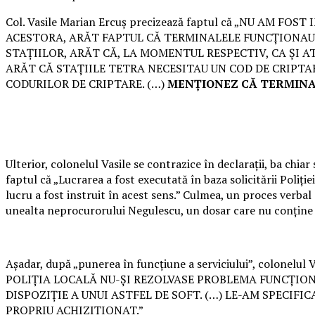
Col. Vasile Marian Ercuș precizează faptul că „NU AM 
ACESTORA, ARĂT FAPTUL CĂ TERMINALELE FUNCȚIONAU Ș
STAȚIILOR, ARĂT CĂ, LA MOMENTUL RESPECTIV, CA ȘI 
ARĂT CĂ STAȚIILE TETRA NECESITAU UN COD DE CRIPTA
CODURILOR DE CRIPTARE. (…)
MENȚIONEZ CĂ TERMINAL
Ulterior, colonelul Vasile se contrazice în declarații, ba chia
faptul că „Lucrarea a fost executată în baza solicitării Poliți
lucru a fost instruit în acest sens.” Culmea, un proces verbal 
unealta neprocurorului Negulescu, un dosar care nu conține pr
Așadar, după „punerea în funcțiune a serviciului”, colone
POLIȚIA LOCALĂ NU-ȘI REZOLVASE PROBLEMA FUNCȚIONA
DISPOZIȚIE A UNUI ASTFEL DE SOFT. (…) LE-AM SPECIF
PROPRIU ACHIZIȚIONAT.”