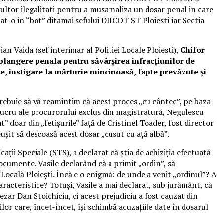
multor ilegalitati pentru a musamaliza un dosar penal in care
-o in “bot” ditamai sefului DIICOT ST Ploiesti iar Sectia
an Vaida (sef interimar al Politiei Locale Ploiesti),
Chifor
 plangere penala pentru săvârșirea infracțiunilor de
e, instigare la mărturie mincinoasă, fapte prevăzute și
trebuie să vă reamintim că acest proces „cu cântec”, pe baza
de lucru ale procurorului exclus din magistratură, Negulescu
” doar din „fetișurile” față de Cristinel Toader, fost director
u reușit să descoasă acest dosar „cusut cu ață albă”.
ții Speciale (STS), a declarat că știa de achiziția efectuată
 documente. Vasile declarând că a primit „ordin”, să
a Locală Ploiești. Încă e o enigmă: de unde a venit „ordinul”? A
aracteristice? Totuși, Vasile a mai declarat, sub jurământ, că
zar Dan Stoichiciu, ci acest prejudiciu a fost cauzat din
lor care, încet-încet, își schimbă acuzațiile date în dosarul