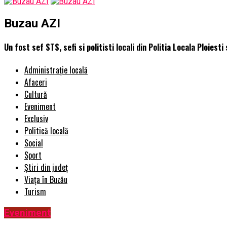
Buzau AZI
Un fost sef STS, sefi si politisti locali din Politia Locala Ploies
Administrație locală
Afaceri
Cultură
Eveniment
Exclusiv
Politică locală
Social
Sport
Știri din județ
Viața în Buzău
Turism
Eveniment