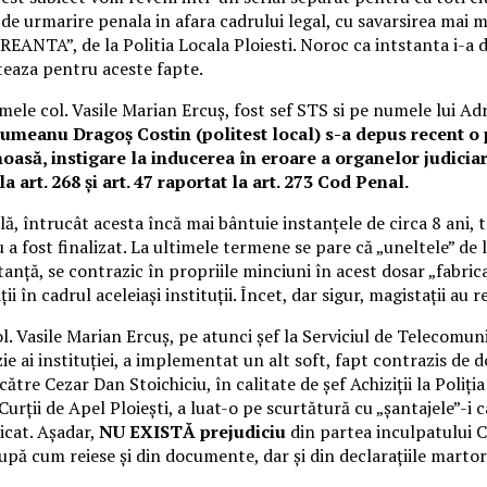
de urmarire penala in afara cadrului legal, cu savarsirea mai 
TA”, de la Politia Locala Ploiesti. Noroc ca intstanta i-a dat
eteaza pentru aceste fapte.
mele col. Vasile Marian Ercuș, fost sef STS si pe numele lui Adri
uciumeanu Dragoș Costin (politest local) s-a depus recent o
oasă, instigare la inducerea în eroare a organelor judiciar
 la art. 268 și art. 47 raportat la art. 273 Cod Penal.
, întrucât acesta încă mai bântuie instanțele de circa 8 ani, 
 nu a fost finalizat. La ultimele termene se pare că „uneltele” 
anță, se contrazic în propriile minciuni în acest dosar „fabricat
ziții în cadrul aceleiași instituții. Încet, dar sigur, magistații a
Vasile Marian Ercuș, pe atunci șef la Serviciul de Telecomunica
cizie ai instituției, a implementat un alt soft, fapt contrazis de
către Cezar Dan Stoichiciu, în calitate de șef Achiziții la Poliți
urții de Apel Ploiești, a luat-o pe scurtătură cu „șantajele”-i c
dicat. Așadar,
NU EXISTĂ prejudiciu
din partea inculpatului Ce
după cum reiese și din documente, dar și din declarațiile martori