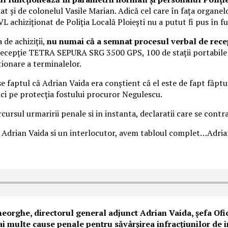
t și de colonelul Vasile Marian. Adică cel care în fața organelo
 achiziționat de Poliția Locală Ploiești nu a putut fi pus în f
 de achiziții,
nu numai că a semnat procesul verbal de recep
recepţie TETRA SEPURA SRG 3500 GPS, 100 de staţii portabil
ionare a terminalelor.
iese faptul că Adrian Vaida era conștient că el este de fapt fă
nci pe protecția fostului procuror Negulescu.
cursul urmaririi penale si in instanta, declaratii care se contra
e Adrian Vaida si un interlocutor, avem tabloul complet…Adri
eorghe, directorul general adjunct
Adrian Vaida, șefa Ofi
mai multe cause penale pentru săvârșirea infracțiunilor de 