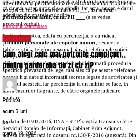
om, transmite mai mult decât niște flori frumoase. Spune
intentionat și percheziționarea autoturismului proprietate
că cineva a stat puțin și s-a gândit. Iar asta, sincer, e darul
a soției cu nr. de înmatriculare PH ___ , dar
a fost
adevărat din spatele culorilor.
percheziționat altul, cu nr. PH ____
(a se vedea
procesul verbal).
Citeste in continuare
Pe lângă acestea, odată cu percheziția, s-au ridicat
Eveniment
și
bunuri personale ale copiilor minori
, respectiv
tablete, stick, telefon personal, dar și telefoanele soției.
Cum alegi cele mai potrivite compleuri
Menționez că soția este
ofițer activ la SRI
și că pentru
pentru garderoba de zi cu zi?
ridicarea telefoanelor acesteia trebuia urmată procedura
specifică prevazută de lege, mai ales că pe aceste telefoane
puteau fi și date și informații secrete legate de activitatea și
serviciul acesteia, iar percheziția la un militar se face, în
afara cazurilor flagrante, de către organele judiciare
militare.
Publicat
acum 5 luni
La data de 07.03.2016, DNA – ST Ploiești a transmis către
pe
Serviciul Român de Informații, Cabinet Prim Adjunct,
martie 19, 2026
adresa înregistrată în dosarul nr.150/P/2016 (anexată). Din