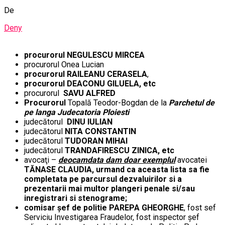
De
Deny
procurorul
NEGULESCU MIRCEA
procurorul Onea Lucian
procurorul RAILEANU CERASELA
,
procurorul DEACONU GILUELA, etc
procurorul
SAVU ALFRED
Procurorul
Topală Teodor-Bogdan de la
Parchetul de
pe langa Judecatoria Ploiesti
judecătorul
DINU IULIAN
judecătorul
NITA CONSTANTIN
judecătorul
TUDORAN MIHAI
judecătorul
TRANDAFIRESCU ZINICA, etc
avocaţi –
deocamdata dam doar exemplul
avocatei
TĂNASE CLAUDIA, urmand ca aceasta lista sa fie
completata pe parcursul dezvaluirilor si a
prezentarii mai multor plangeri penale si/sau
inregistrari si stenograme;
comisar șef de politie PAREPA GHEORGHE
, fost sef
Serviciu Investigarea Fraudelor, fost inspector șef