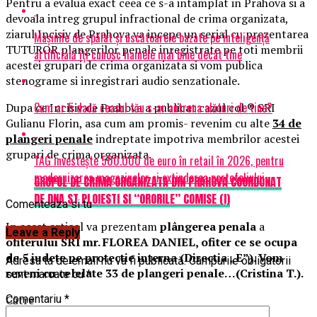
Pentru a evalua exact ceea ce s-a intamplat in Prahova si a
devoala intreg grupul infractional de crima organizata,
ziarul Incisiv de Prahova va incepe un serial cu prezentarea
Mașinile de spălat și uscătoarele bazate pe inteligență
TUTUROR plangerilor penale inregistrate pe toti membrii
artificială îți cunosc hainele mai bine decât tine
acestei grupari de crima organizata si vom publica
stenograme si inregistrari audio senzationale.
Cum ar fi dacă ceasul tău s-ar antrena alături de tine?
Dupa ce Incisiv de Prahova a publicat cazul col ® SRI
Gulianu Florin, asa cum am promis- revenim cu alte
34 de
plangeri penale
indreptate impotriva membrilor acestei
grupari de crima organizata.
TAG investește 500.000 de euro în retail în 2026, pentru
modernizarea magazinelor și extinderea portofoliului
GRUPUL DE CRIMA ORGANIZATA DIN PRAHOVA COORDONAT
DE DNA ST PLOIESTI SI “ORORILE” COMISE (I)
Comenteaza si tu
In acest articol va prezentam
plângerea penala
a
Leave a Reply
ofiterului SRI mr. FLOREA DANIEL, ofiter ce se ocupa
de 5 judete pe protectie interna (Directia „E”). Vom
Adresa ta de email nu va fi publicată.
Câmpurile obligatorii
reveni cu celelate 33 de plangeri penale…(Cristina T.).
sunt marcate cu
*
Către
Comentariu
*