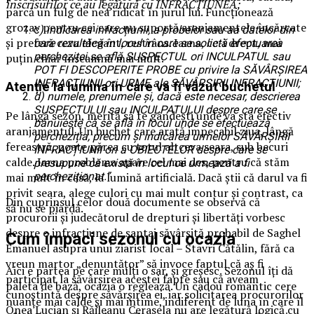
înscrisurilor ce au legătură cu INFRACȚIUNEA;
parcă un fulg de nea ridicat în jurul lui. Funcționează
grozav pentru cei care nu suportă aranjamentele încărcate
c
) indicarea infracțiunii, a probelor sau aa datelor din
și preferă ceva elegant, restrâns. Iarna, ce-i drept, mai
care rezultăcă în locul în care se solictă efectuarea
percheziței se află SUSPECTUL ori INCULPATUL sau
puțin chiar înseamnă mai mult.
POT FI DESCOPERITE PROBE cu privire la SĂVÂRȘIREA
INFRACȚIUNII ori URME ale SĂVÂRȘIRII INFRACȚIUNII;
Atenție la lumina în care va fi văzut buchetul
d) numele, prenumele și, dacă este necesar, descrierea
SUSPECTULUI sau INCULPATULUI despre care se
Pe lângă sezon, merită să te gândești unde va sta efectiv
bănuiește că se află în locul unde se efectuează
aranjamentul. Un buchet care arată impecabil ziua, lângă
percheziția, precum și indicarea urmelor SĂVÂRȘIRII
fereastră, poate părea cu totul altceva seara, sub becuri
INFRACȚIUNII ori a OBIECTELOR despre care se
calde. Iarna problema apare cel mai des, pentru că stăm
presupune că există în locul ce urmează a fi
mai mult în casă, la lumină artificială. Dacă știi că darul va fi
percheziționat.”
privit seara, alege culori cu mai mult contur și contrast, ca
Din cuprinsul celor două documente se observă că
să nu se piardă.
procurorii și judecătorul de drepturi și libertăți vorbesc
despre o infracțiune de șantaj săvârșită probabil de Saghel
Cum împaci sezonul cu ocazia
Emanuel asupra unui ziarist local – Stavri Cătălin, fără ca
vreun martor „denuntățor” să invoce faptul că aș fi
Aici e partea pe care mulți o sar, și greșesc. Sezonul îți dă
participat la săvârșirea acestei fapte sau că aveam
paleta de bază, ocazia o reglează. Un cadou romantic cere
cunoștintă despre săvărșirea ei, iar solicitarea procurorilor
nuanțe mai calde și mai intime, indiferent de luna în care îl
Onea Lucian și Răileanu Cerasela nu are legătură logică cu