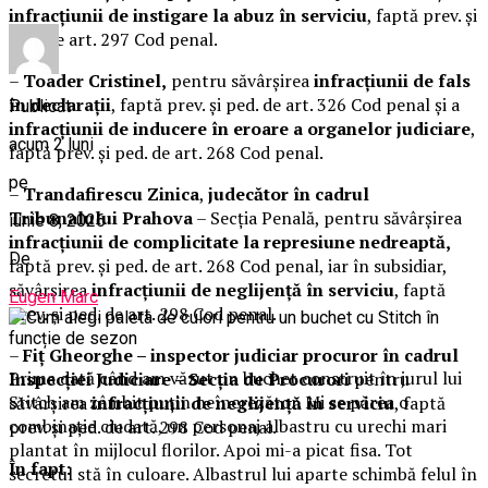
infracțiunii de instigare la abuz în serviciu
, faptă prev. și
ped. de art. 297 Cod penal.
–
Toader Cristinel,
pentru săvârșirea
infracțiunii de fals
în declarații
, faptă prev. și ped. de art. 326 Cod penal și a
Publicat
infracțiunii de inducere în eroare a organelor judiciare
,
acum 2 luni
faptă prev. și ped. de art. 268 Cod penal.
pe
–
Trandafirescu Zinica
,
judecător în cadrul
Tribunalului Prahova
– Secția Penală, pentru săvârșirea
iunie 8, 2026
infracțiunii de complicitate la represiune nedreaptă,
De
faptă prev. și ped. de art. 268 Cod penal, iar în subsidiar,
săvârșirea
infracțiunii de neglijență în serviciu
, faptă
Eugen Marc
prev. și ped. de art. 298 Cod penal.
–
Fiț Gheorghe – inspector judiciar procuror în cadrul
Prima dată când am văzut un buchet construit în jurul lui
Inspecției Judiciare – Secția de Procurori
pentru
Stitch am zâmbit puțin neîncrezător. Mi se părea o
săvârșirea
infracțiunii de neglijență în serviciu
, faptă
combinație ciudată, un personaj albastru cu urechi mari
prev. și ped. de art. 298 Cod penal.
plantat în mijlocul florilor. Apoi mi-a picat fisa. Tot
În fapt:
secretul stă în culoare. Albastrul lui aparte schimbă felul în