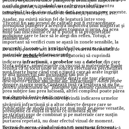
o oră de purtare, probabil nu e alegerea ideală pentru
unui magistrat, ci pentru cu totul si cu totul alte
compleul tău de zi cu zi, chiar dacă pe umeraș pare poveste.
infracțiuni, respectiv trafic de influență, șantaj (?!), etc.
Așadar, nu există niciun fel de legatură între vreo
Tricotul fin sau jerseul de calitate pot fi extraordinare
presupusă plângere a acestora împotriva unui magistrat și
pentru seturi comode, mai ales toamna și iarna. Au acea
mine sau înscrisurile ce ar fi putut fi la proprietățile
moliciune care te face să le alegi din reflex. Totuși, e
familiei mele.
important să verifici cum se așază în zonele sensibile, la
genunchi, la coate, în jurul șoldurilor, pentru că unele
De altfel, potrivit art. 158 din Cpp, cererea formulată de
materiale se pot deforma repede.
procuror
trebuie
(deci este obligatoriu) să cuprindă
indicarea
infracțiunii
, a
probelor
sau a
datelor
din care
Stofa subțire, amestecurile cu viscoză și materialele fluide
rezultă că în locul unde se solicită efectuarea perchezitiei
sunt foarte bune când vrei o ținută care să arate îngrijit
se află
suspectul
sau
inculpatul
sau pot fi
fără să fie rigidă. În plus, multe dintre ele trec elegant
descoperite
probe sau urme ale infracțiunii
!!
Adica probe
dinspre zi spre seară. Contează însă ca țesătura să nu fie
pentru infracțiunea de “plângere sau denunț calomnios”!!!
prea subțire sau prea lucioasă, altfel compleul poate părea
mai degrabă festiv decât practic.
Totodată cererea trebuie să cuprindă indicarea urmelor
săvârșirii infracțiunii și a altor obiecte despre care se
Publicațiile de modă insistă tot mai mult pe piese versatile,
presupune că există în locul ce urmează să fie
pe straturi ușor de combinat și pe materiale care susțin
percheziționat.
purtarea repetată, nu doar efectul vizual de moment.
Tocmai de aceea, când alegi un set pentru uz frecvent,
Deși conform procesului-verbal de percheție informatică