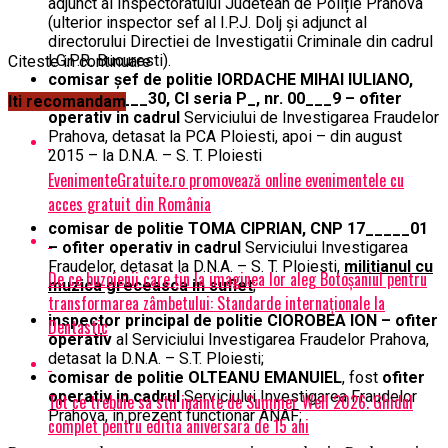
adjunct al Inspectoratului Judetean de Poliție Prahova
(ulterior inspector sef al I.P.J. Dolj și adjunct al
directorului Directiei de Investigatii Criminale din cadrul
I.G.P.R. Bucuresti).
Citeste in continuare
comisar șef de politie IORDACHE MIHAI IULIANO,
CNP 16_____30, CI seria P_, nr. 00___9 – ofiter
Iti recomandam
operativ in cadrul
Serviciului de Investigarea Fraudelor
Prahova, detasat la PCA Ploiesti, apoi – din august
2015 – la D.N.A. – S. T. Ploiesti
EvenimenteGratuite.ro promovează online evenimentele cu
acces gratuit din România
comisar de politie TOMA CIPRIAN, CNP 17_____01
– ofiter operativ in cadrul
Serviciului Investigarea
Fraudelor, detasat la D.N.A. – S. T. Ploiesti,
militianul cu
De ce buzoienii care țin la imaginea lor aleg Botoșaniul pentru
muzica greceasca in suflet
;
transformarea zâmbetului: Standarde internaționale la
inspector principal de politie CIOROBEA ION – ofiter
Dentastic
operativ
al Serviciului Investigarea Fraudelor Prahova,
detasat la D.N.A. – S.T. Ploiesti;
comisar de politie OLTEANU EMANUIEL
, fost
ofiter
operativ in cadrul
Serviciului Investigarea Fraudelor
Tot ce trebuie sa stii inainte de Summer Well 2026. Ghidul
Prahova, in prezent functionar ANAF;
complet pentru editia aniversara de 15 ani