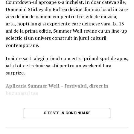
Countdown-ul aproape s-a incheiat. In doar cateva zile,
starea în care se află bateria autovehiculului, spre
Domeniul Stirbey din Buftea devine din nou locul in care
exemplu.
zeci de mii de oameni vin pentru trei zile de muzica,
arta, nopti lungi si experiente care definesc vara. La 15
“
Canicula pune o presiune destul de mare asupra
ani de la prima editie, Summer Well revine cu un line-up
bateriei, cu atât mai mult cu cât aceasta este
eclectic si un univers construit in jurul culturii
suprasolicitată de încărcarea telefoanelor, tabletelor sau
contemporane.
media player-elor.”
, spune Dražík.
Inainte sa-ti alegi primul concert si primul spot de apus,
Filtrul de aer trebuie înlocuit anual, iar aerul
iata tot ce trebuie sa stii pentru un weekend fara
condiționat trebuie verificat periodic, cel puțin o dată la
surprize.
doi ani. Ținând cont de aceste sfaturi, atât șoferii, cât și
ceilalți pasageri și animalele de companie se vor bucura
Aplica
t
ia Summer Well
– festivalul, direct in
de o temperatură confortabilă în timpul călătoriei.
buzunarul tau
Verificarea anvelopelor înainte de călătorie este
Primul lucru pe care merita sa-l faci inainte de festival
esențială
este sa descarci aplicatia Summer Well, disponibila in
CITESTE IN CONTINUARE
App Store si Google Play.
Înainte de a pleca la drum, șoferii ar trebui să verifice
două aspecte ale anvelopelor. Prima este legată de
Aici vei gasi programul complet pe zile, harta