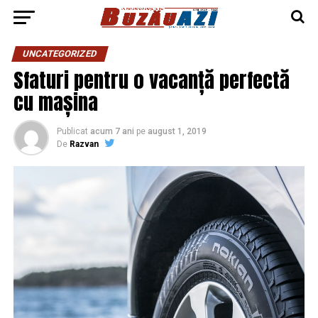
UNCATEGORIZED
Sfaturi pentru o vacanță perfectă
cu mașina
Publicat
acum 7 ani
pe
august 1, 2019
De
Razvan