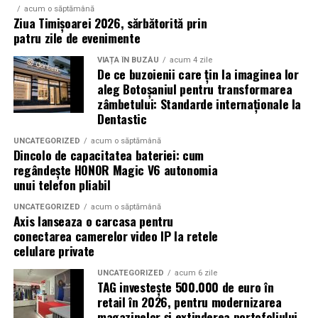
acum o săptămână
Ziua Timișoarei 2026, sărbătorită prin
Ceasul oferă și o analiză detaliată a nivelului de energie
patru zile de evenimente
al organismului, pe baza unor indicatori precum ritmul
cardiac, variabilitatea ritmului cardiac (HRV), somnul și
VIAȚA ÎN BUZĂU
acum 4 zile
De ce buzoienii care țin la imaginea lor
nivelul de stres. Luând în calcul aceste date, dar și
aleg Botoșaniul pentru transformarea
factori precum condițiile meteo sau ciclul menstrual,
zâmbetului: Standarde internaționale la
HONOR Watch 6 poate sugera perioade de odihnă,
Dentastic
activitate fizică sau exerciții de respirație, pentru
UNCATEGORIZED
acum o săptămână
susținerea unei rutine mai echilibrate.
Dincolo de capacitatea bateriei: cum
regândește HONOR Magic V6 autonomia
Astfel, funcțiile avansate de monitorizare sportivă sunt
unui telefon pliabil
completate de instrumente dedicate sănătății și stării de
UNCATEGORIZED
acum o săptămână
bine, pentru o experiență care continuă și dincolo de
Axis lanseaza o carcasa pentru
antrenament.
conectarea camerelor video IP la retele
celulare private
Disponibilitate
UNCATEGORIZED
acum 6 zile
TAG investește 500.000 de euro în
HONOR Watch 6 este disponibil în România în
retail în 2026, pentru modernizarea
variantele de culoare Twilight Brown și Shadow Black, la
magazinelor și extinderea portofoliului