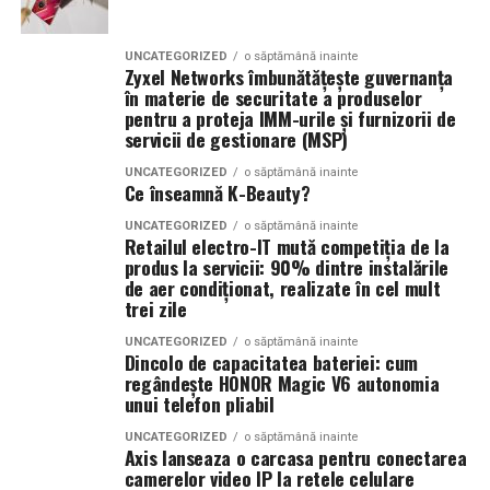
accesului in festival.
îmbunătățirea eficienței în timp, fie că obiectivul este
creșterea performanței sau construirea unei rutine de
De asemenea, Summer Well promoveaza un mediu sigur
UNCATEGORIZED
o săptămână inainte
antrenament mai bine structurate.
Zyxel Networks îmbunătățește guvernanța
si responsabil, iar consumul de substante interzise este
în materie de securitate a produselor
strict interzis.
Monitorizarea precisă a traseului cu HONOR
pentru a proteja IMM-urile și furnizorii de
servicii de gestionare (MSP)
AccuTrack
Regulamentul complet, impreuna cu lista obiectelor
UNCATEGORIZED
o săptămână inainte
permise si interzise, poate fi consultat pe site-ul oficial
Pentru activitățile în aer liber, HONOR Watch 6
Ce înseamnă K-Beauty?
al festivalului.
integrează tehnologia HONOR AccuTrack, susținută de
UNCATEGORIZED
o săptămână inainte
un nou chipset GNSS și de un sistem GPS dual-band,
Retailul electro-IT mută competiția de la
Un festival construit
impreuna cu partenerii sai
pentru conectare mai rapidă la sateliți și urmărirea
produs la servicii: 90% dintre instalările
de aer condiționat, realizate în cel mult
traseului.
trei zile
Summer Well 2026 este un festival Orange, sustinut de
parteneri care contribuie la experienta editiei
Sistemul avansat de poziționare oferă informații
UNCATEGORIZED
o săptămână inainte
aniversare: glo™, ING, Peroni Nastro Azzurro, Ursus,
Dincolo de capacitatea bateriei: cum
detaliate pe durata activității, fie că utilizatorii aleargă
regândește HONOR Magic V6 autonomia
Bacardi, Martini, Jagermeister, Jack Daniel’s, Mega
în oraș, explorează trasee în natură sau descoperă zone
unui telefon pliabil
Image, Pepsi, Fashion Days, alpro, Transalpina, vitamin
noi.
aqua, Lay’s, e-on, Academia de Studii Economice din
UNCATEGORIZED
o săptămână inainte
Axis lanseaza o carcasa pentru conectarea
Bucuresti, FABIZ, Bucharest Business School, biciclop,
Control tactil eficient chiar și în condiții de umiditate
camerelor video IP la retele celulare