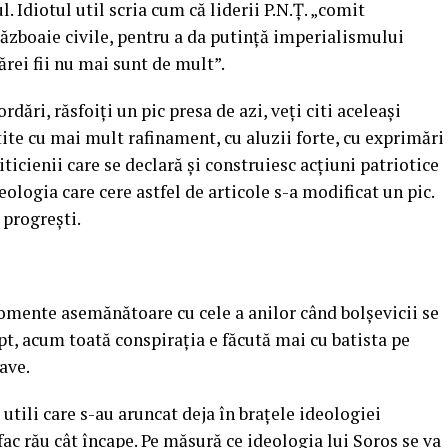
l. Idiotul util scria cum că liderii P.N.Ţ. „comit
războaie civile, pentru a da putinţă imperialismului
cărei fii nu mai sunt de mult”.
dări, răsfoiți un pic presa de azi, veți citi aceleași
tite cu mai mult rafinament, cu aluzii forte, cu exprimări
iticienii care se declară și construiesc acțiuni patriotice
eologia care cere astfel de articole s-a modificat un pic.
 progrești.
omente asemănătoare cu cele a anilor când bolșevicii se
ept, acum toată conspirația e făcută mai cu batista pe
ave.
 utili care s-au aruncat deja în brațele ideologiei
ac rău cât încape. Pe măsură ce ideologia lui Soros se va