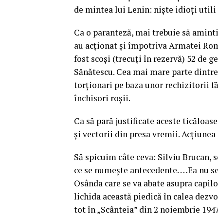
de mintea lui Lenin: niște idioți util
Ca o paranteză, mai trebuie să amintim
au acționat și împotriva Armatei Româ
fost scoşi (trecuţi în rezervă) 52 de 
Sănătescu. Cea mai mare parte dintre 
torționari pe baza unor rechizitorii f
închisori roșii.
Ca să pară justificate aceste ticăloase
și vectorii din presa vremii. Acțiunea
Să spicuim câte ceva: Silviu Brucan, 
ce se numeşte antecedente. …Ea nu se 
Osânda care se va abate asupra capilor
lichida această piedică în calea dezvo
tot în „Scânteia” din 2 noiembrie 194