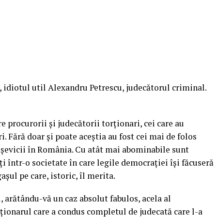
z, idiotul util Alexandru Petrescu, judecătorul criminal.
procurorii și judecătorii torționari, cei care au
i. Fără doar și poate aceștia au fost cei mai de folos
bolșevicii în România. Cu atât mai abominabile sunt
iți într-o societate în care legile democrației își făcuseră
așul pe care, istoric, îl merita.
i, arătându-vă un caz absolut fabulos, acela al
ționarul care a condus completul de judecată care l-a