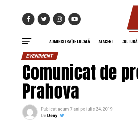
ADMINISTRAȚIE LOCALĂ
AFACERI
CULTURĂ
EVENIMENT
Comunicat de pre
Prahova
Publicat
acum 7 ani
pe
iulie 24, 2019
De
Deny