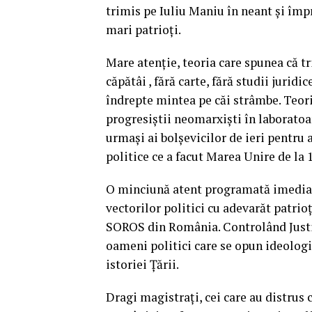
trimis pe Iuliu Maniu în neant și împ
mari patrioți.
Mare atenție, teoria care spunea că 
căpătâi , fără carte, fără studii jurid
îndrepte mintea pe căi strâmbe. Teoria
progresiștii neomarxiști în laboratoar
urmași ai bolșevicilor de ieri pentru a
politice ce a facut Marea Unire de la 
O minciună atent programată imediat
vectorilor politici cu adevarăt patrioț
SOROS din România. Controlând Justiț
oameni politici care se opun ideologi
istoriei Țării.
Dragi magistrați, cei care au distrus 