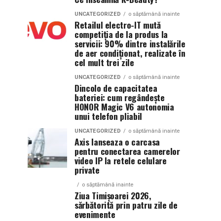
UNCATEGORIZED
o săptămână inainte
Retailul electro-IT mută
competiția de la produs la
servicii: 90% dintre instalările
de aer condiționat, realizate în
cel mult trei zile
UNCATEGORIZED
o săptămână inainte
Dincolo de capacitatea
bateriei: cum regândește
HONOR Magic V6 autonomia
unui telefon pliabil
UNCATEGORIZED
o săptămână inainte
Axis lanseaza o carcasa
pentru conectarea camerelor
video IP la retele celulare
private
o săptămână inainte
Ziua Timișoarei 2026,
sărbătorită prin patru zile de
evenimente