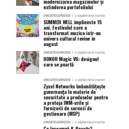
modernizarea magazinelor și
extinderea portofoliului
UNCATEGORIZED
o săptămână inainte
SUMMER WELL implineste 15
ani. Festivalul care a
transformat muzica intr-un
univers cultural revine in
august
UNCATEGORIZED
o săptămână inainte
HONOR Magic V6: designul
care se poartă
UNCATEGORIZED
o săptămână inainte
Zyxel Networks îmbunătățește
guvernanța în materie de
securitate a produselor pentru
a proteja IMM-urile și
furnizorii de servicii de
gestionare (MSP)
UNCATEGORIZED
o săptămână inainte
Ce înseamnă K-Beauty?