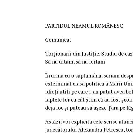
PARTIDUL NEAMUL ROMÂNESC
Comunicat
Torționarii din Justiție. Studiu de ca
Să nu uităm, să nu iertăm!
În urmă cu o săptămână, scriam despre 
exterminat clasa politică a Marii Unir
idioți utili pe care i-au putut avea 
faptele lor cu cât știm că au fost școl
deja loc și puteau să așeze Țara pe făg
Astăzi, voi explicita cele scrise atunc
judecătorului Alexandru Petrescu, tor