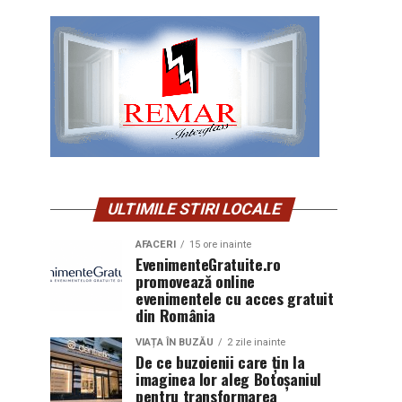
ULTIMILE STIRI LOCALE
AFACERI
15 ore inainte
EvenimenteGratuite.ro
promovează online
evenimentele cu acces gratuit
din România
VIAȚA ÎN BUZĂU
2 zile inainte
De ce buzoienii care țin la
imaginea lor aleg Botoșaniul
pentru transformarea