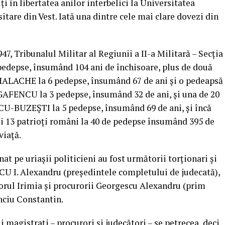
ți în libertatea anilor interbelici la Universitatea
itare din Vest. Iată una dintre cele mai clare dovezi din
47, Tribunalul Militar al Regiunii a II-a Militară – Secţia
pedepse, însumând 104 ani de închisoare, plus de două
IHALACHE la 6 pedepse, însumând 67 de ani şi o pedeapsă
 GAFENCU la 3 pedepse, însumând 32 de ani, şi una de 20
CU-BUZEŞTI la 5 pedepse, însumând 69 de ani, şi încă
ți 13 patrioți români la 40 de pedepse însumând 395 de
viață.
t pe uriașii politicieni au fost următorii torționari și
CU I. Alexandru (președintele completului de judecată),
torul Irimia și procurorii Georgescu Alexandru (prim
nciu Constantin.
 magistrați – procurori și judecători – se petrecea, deci,