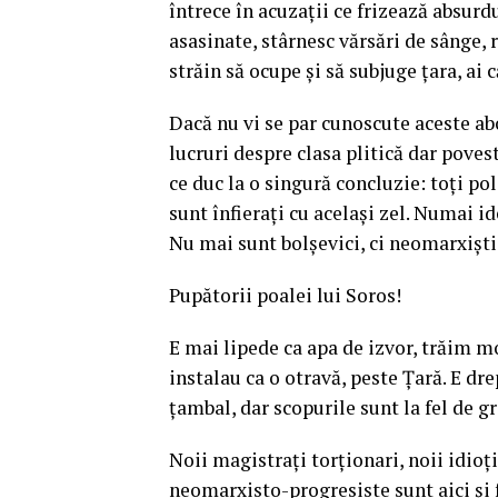
întrece în acuzaţii ce frizează absurdu
asasinate, stârnesc vărsări de sânge, 
străin să ocupe şi să subjuge ţara, ai 
Dacă nu vi se par cunoscute aceste abor
lucruri despre clasa plitică dar poves
ce duc la o singură concluzie: toți pol
sunt înfierați cu același zel. Numai id
Nu mai sunt bolșevici, ci neomarxiști
Pupătorii poalei lui Soros!
E mai lipede ca apa de izvor, trăim m
instalau ca o otravă, peste Țară. E dr
țambal, dar scopurile sunt la fel de gr
Noii magistrați torționari, noii idioți
neomarxisto-progresiste sunt aici și f