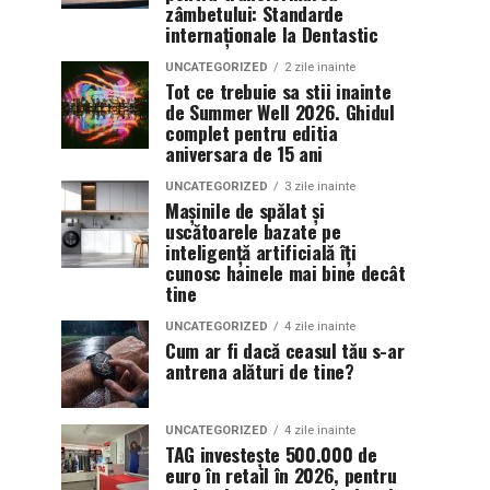
zâmbetului: Standarde
internaționale la Dentastic
UNCATEGORIZED
2 zile inainte
Tot ce trebuie sa stii inainte
de Summer Well 2026. Ghidul
complet pentru editia
aniversara de 15 ani
UNCATEGORIZED
3 zile inainte
Mașinile de spălat și
uscătoarele bazate pe
inteligență artificială îți
cunosc hainele mai bine decât
tine
UNCATEGORIZED
4 zile inainte
Cum ar fi dacă ceasul tău s-ar
antrena alături de tine?
UNCATEGORIZED
4 zile inainte
TAG investește 500.000 de
euro în retail în 2026, pentru