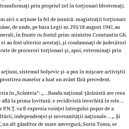
i transformați prin propriul zel în torționari blestemați.
 aici o acțiune la fel de josnică: magistrații torționari
ne, de unde, pe baza Legii nr. 293/18 august 1947, au
generali, în frunte cu fostul prim-ministru Constantin Gh.
ei au fost ulterior arestaţi, și condamnați de judecători
ăcute de procurori torționari şi, apoi, exterminaţi prin
 acțiuni, sistemul bolșevic și-a pus în mișcare activiștii
 prostirea maselor a luat un avânt fără precedent.
scria în „Scânteia”: „…Banda naţional-ţărănistă are ceea
află la prima lovitură: e recidivistă învechită în rele…
 P.N.Ţ. va fi expresia voinţei întregului popor de a
ltării, independenţei şi suveranităţii naţionale… „. Şi
7, un alt gânditor de mare anvergură, Sorin Toma, se