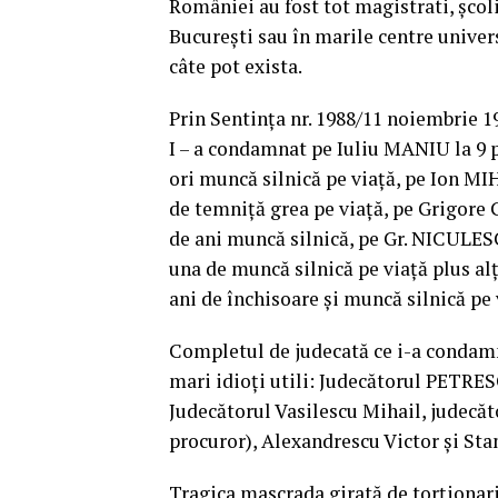
României au fost tot magistrati, școli
București sau în marile centre univers
câte pot exista.
Prin Sentinţa nr. 1988/11 noiembrie 19
I – a condamnat pe Iuliu MANIU la 9 
ori muncă silnică pe viaţă, pe Ion M
de temniţă grea pe viaţă, pe Grigore
de ani muncă silnică, pe Gr. NICULES
una de muncă silnică pe viață plus al
ani de închisoare și muncă silnică pe 
Completul de judecată ce i-a condamna
mari idioți utili: Judecătorul PETRES
Judecătorul Vasilescu Mihail, judecă
procuror), Alexandrescu Victor și Sta
Tragica mascrada girată de torționarii