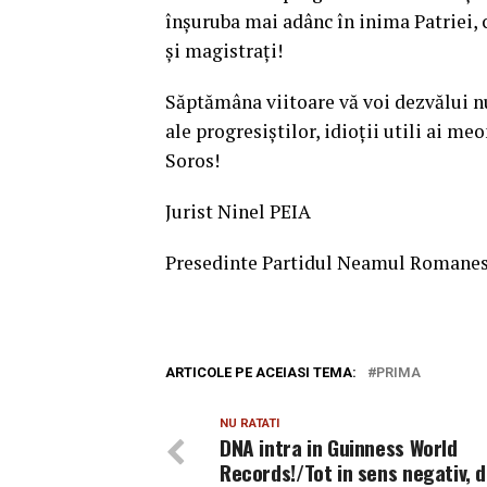
înșuruba mai adânc în inima Patriei, c
și magistrați!
Săptămâna viitoare vă voi dezvălui nu
ale progresiștilor, idioții utili ai me
Soros!
Jurist Ninel PEIA
Presedinte Partidul Neamul Romane
ARTICOLE PE ACEIASI TEMA:
PRIMA
NU RATATI
DNA intra in Guinness World
Records!/Tot in sens negativ, 