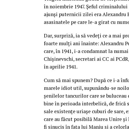
în noiembrie 1947. Șeful criminalului
ajunși puternicii zilei era Alexandru 
asasinatele pe care le-a girat cu nume
Dar, surpriză, ia să vedeți ce a mai pr
foarte mulți ani înainte: Alexandru P
care, în 1941, i-a condamnat la numai
Chișinevschi, secretari ai CC ai PCdR, 
în aprilie 1941.
Cum să mai spunem? După ce i-a înfund
marele idiot util, supunându-se noilor
șenilelor tancurilor care se buluceau 
bine în perioada interbelică, de frică 
sale existențe uriașe cuburi de sare, e
care au făcut posibilă Marea Unire și 
fi sinucis în fața lui Maniu și a celorl