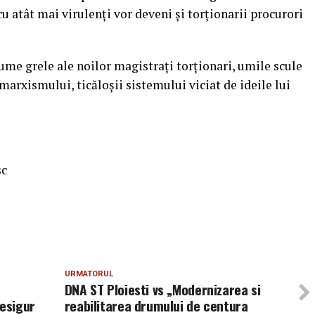
u atât mai virulenți vor deveni și torționarii procurori
me grele ale noilor magistrați torționari, umile scule
omarxismului, ticăloșii sistemului viciat de ideile lui
sc
URMATORUL
DNA ST Ploiesti vs „Modernizarea si
desigur
reabilitarea drumului de centura