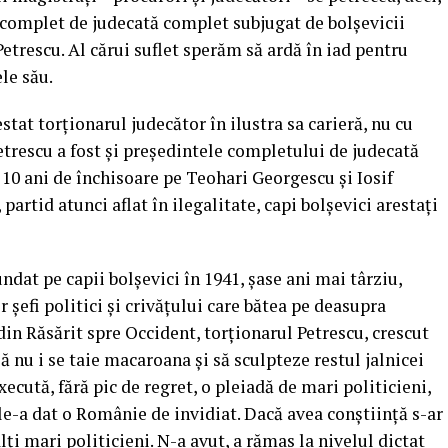
 complet de judecată complet subjugat de bolșevicii
Petrescu. Al cărui suflet sperăm să ardă în iad pentru
le său.
estat torționarul judecător în ilustra sa carieră, nu cu
etrescu a fost și președintele completului de judecată
 10 ani de închisoare pe Teohari Georgescu și Iosif
partid atunci aflat în ilegalitate, capi bolșevici arestați
at pe capii bolșevici în 1941, șase ani mai târziu,
 șefi politici și crivățului care bătea pe deasupra
din Răsărit spre Occident, torționarul Petrescu, crescut
să nu i se taie macaroana și să sculpteze restul jalnicei
xecută, fără pic de regret, o pleiadă de mari politicieni,
le-a dat o Românie de invidiat. Dacă avea conștiință s-ar
alți mari politicieni. N-a avut, a rămas la nivelul dictat