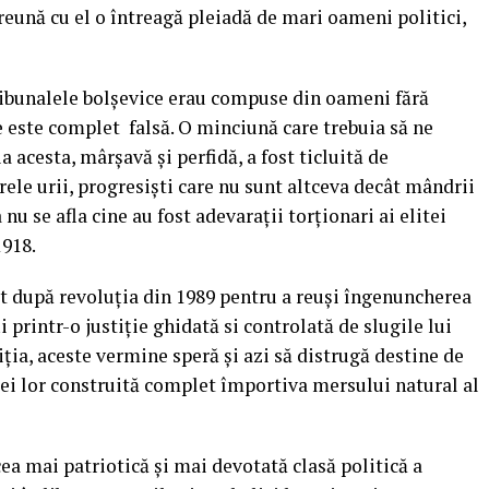
reună cu el o întreagă pleiadă de mari oameni politici,
tribunalele bolșevice erau compuse din oameni fără
ice este complet falsă. O minciună care trebuia să ne
 acesta, mârșavă și perfidă, a fost ticluită de
ele urii, progresiști care nu sunt altceva decât mândrii
 nu se afla cine au fost adevarații torționari ai elitei
1918.
 după revoluția din 1989 pentru a reuși îngenuncherea
i printr-o justiție ghidată si controlată de slugile lui
ia, aceste vermine speră și azi să distrugă destine de
ei lor construită complet împortiva mersului natural al
cea mai patriotică și mai devotată clasă politică a