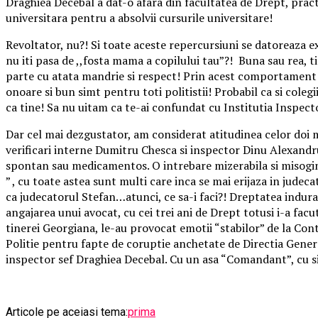
Draghiea Decebal a dat-o afara din facultatea de Drept, pract
universitara pentru a absolvii cursurile universitare!
Revoltator, nu?! Si toate aceste repercursiuni se datoreaza e
nu iti pasa de ,,fosta mama a copilului tau”?! Buna sau rea, t
parte cu atata mandrie si respect! Prin acest comportament ,
onoare si bun simt pentru toti politistii! Probabil ca si colegi
ca tine! Sa nu uitam ca te-ai confundat cu Institutia Inspect
Dar cel mai dezgustator, am considerat atitudinea celor doi ma
verificari interne Dumitru Chesca si inspector Dinu Alexandr
spontan sau medicamentos. O intrebare mizerabila si misogina
” , cu toate astea sunt multi care inca se mai erijaza in judec
ca judecatorul Stefan…atunci, ce sa-i faci?! Dreptatea indura
angajarea unui avocat, cu cei trei ani de Drept totusi i-a facut
tinerei Georgiana, le-au provocat emotii “stabilor” de la Con
Politie pentru fapte de coruptie anchetate de Directia Gene
inspector sef Draghiea Decebal. Cu un asa “Comandant”, cu sig
Articole pe aceiasi tema:
prima