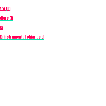
re (II)
iare (I)
va
lă instrumentat chiar de el