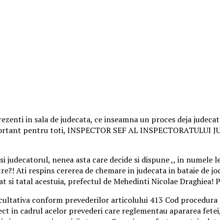
rezenti in sala de judecata, ce inseamna un proces deja judecat
i important pentru toti, INSPECTOR SEF AL INSPECTORATULUI J
 judecatorul, nenea asta care decide si dispune ,, in numele l
e?! Ati respins cererea de chemare in judecata in bataie de joc
at si tatal acestuia, prefectul de Mehedinti Nicolae Draghiea! P
ultativa conform prevederilor articolului 413 Cod procedura c
ct in cadrul acelor prevederi care reglementau apararea fetei,