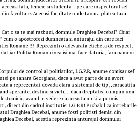
 aceeasi fata, femeie si studenta pe care inspectorul sef
 din facultate. Aceeasi facultate unde tanara platea taxa
e! Cat o sa te mai razbuni, domnule Draghiea Decebal? Chiar
la” cum o apostrofezi dumneata si anturajul din care faci
tiei Romane !!! Reprezinti o adevarata eticheta de respect,
izolat iar Politia Romana inca isi mai face datoria, fara oameni
!
orpului de control al politistilor, I.G.P.R, anume comisar sef
intei pe tanara Georgiana, daca a avut parte de un avort
ta a reprezentat dovada clara a sistemul de tip ,,caracatita
rugand sperante, destine si vieti…..daca dreptatea o impun unii
destoinicie, avand in vedere ca aceasta nu si-a permis
i, direct din cadrul institutiei I.G.P.R! Probabil ca intrebarile
atul Draghiea Decebal, anume fosti politisti demisi din
raghiea Decebal, acestia reprezinta anturajul domnului