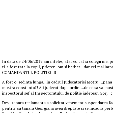
In data de 24/06/2019 am inteles, atat eu cat si colegii mei p
ti-a fost tata la copil, prieten, om si barbat…dar cel ma
COMANDANTUL POLITIEI !!!
A fost o sedinta lunga…in cadrul Judecatoriei Motru….pana si
mustra constiinta?! Ati judecat dupa ordin….de ce sa va mustr
inspectorul sef al Inspectoratului de politie judetean Gorj, c
Desii tanara reclamanta a solicitat vehement suspendarea fac
pentru ca tanara Georgiana avea dreptate si se incadra perfe