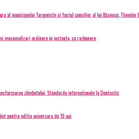
a al municipiului Targoviste si fostul consilier al lui Băsescu, Theodor
si musamalizari ordinare in instanta, ca razbunare
transformarea zâmbetului: Standarde internaționale la Dentastic
et pentru editia aniversara de 15 ani