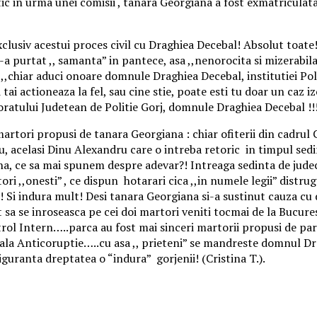
ic in urma unei comisii , tanara Georgiana a fost exmatriculata
xclusiv acestui proces civil cu Draghiea Decebal! Absolut toat
i-a purtat ,, samanta” in pantece, asa ,,nenorocita si mizerabi
,chiar aduci onoare domnule Draghiea Decebal, institutiei Poli
i tai actioneaza la fel, sau cine stie, poate esti tu doar un caz 
oratului Judetean de Politie Gorj, domnule Draghiea Decebal !!
rtori propusi de tanara Georgiana : chiar ofiterii din cadrul C
u, acelasi Dinu Alexandru care o intreba retoric in timpul sed
, ce sa mai spunem despre adevar?! Intreaga sedinta de judeca
atori ,,onesti” , ce dispun hotarari cica ,,in numele legii” dist
! Si indura mult! Desi tanara Georgiana si-a sustinut cauza cu 
 sa se inroseasca pe cei doi martori veniti tocmai de la Bucurest
trol Intern…..parca au fost mai sinceri martorii propusi de par
rala Anticoruptie…..cu asa ,, prieteni” se mandreste domnul D
uranta dreptatea o “indura” gorjenii! (Cristina T.).