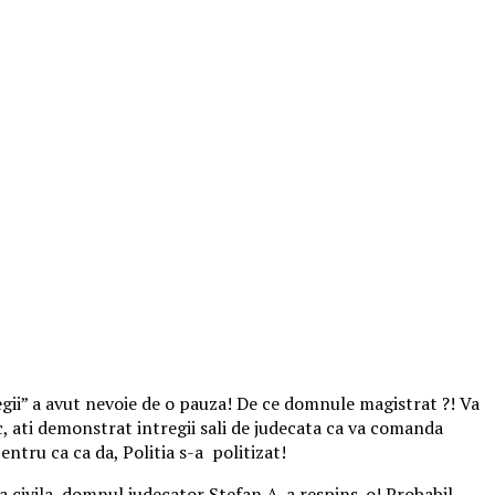
egii” a avut nevoie de o pauza! De ce domnule magistrat ?! Va
, ati demonstrat intregii sali de judecata ca va comanda
entru ca ca da, Politia s-a politizat!
civila, domnul judecator Stefan A. a respins-o! Probabil