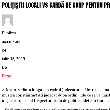
POLIȚIȘTII LOCALI VS GARDĂ DE CORP PENTRU 
Publicat
acum 7 ani
pe
iulie 18, 2019
De
Deny
A fost o sedinta lunga…in cadrul Judecatoriei Motru….pana si
mustra constiinta?! Ati judecat dupa ordin….de ce sa va mustr
inspectorul sef al Inspectoratului de politie judetean Gorj, c
Desii tanara reclamanta a solicitat vehement suspendarea fa