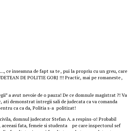
…, ce inseamna de fapt sa te , pui la propriu cu un greu, care
UDETEAN DE POLITIE GORJ !!! Practic, mai pe romaneste ,
egii” a avut nevoie de o pauza! De ce domnule magistrat ?! Va
, ati demonstrat intregii sali de judecata ca va comanda
entru ca ca da, Politia s-a politizat!
ivila, domnul judecator Stefan A. a respins-o! Probabil
 aceeasi fata, femeie si studenta pe care inspectorul sef