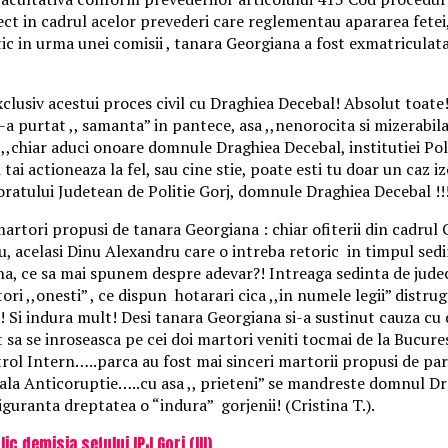
ct in cadrul acelor prevederi care reglementau apararea fetei,
ic in urma unei comisii , tanara Georgiana a fost exmatriculata
xclusiv acestui proces civil cu Draghiea Decebal! Absolut toat
i-a purtat ,, samanta” in pantece, asa ,,nenorocita si mizerabi
,chiar aduci onoare domnule Draghiea Decebal, institutiei Poli
i tai actioneaza la fel, sau cine stie, poate esti tu doar un caz 
oratului Judetean de Politie Gorj, domnule Draghiea Decebal !!
rtori propusi de tanara Georgiana : chiar ofiterii din cadrul C
u, acelasi Dinu Alexandru care o intreba retoric in timpul sed
, ce sa mai spunem despre adevar?! Intreaga sedinta de judeca
atori ,,onesti” , ce dispun hotarari cica ,,in numele legii” dist
! Si indura mult! Desi tanara Georgiana si-a sustinut cauza cu 
 sa se inroseasca pe cei doi martori veniti tocmai de la Bucurest
trol Intern…..parca au fost mai sinceri martorii propusi de par
rala Anticoruptie…..cu asa ,, prieteni” se mandreste domnul D
uranta dreptatea o “indura” gorjenii! (Cristina T.).
c demisia sefului IPJ Gorj (III)