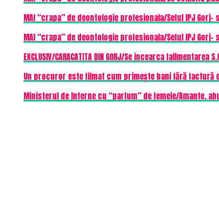
MAI “crapa” de deontologie profesionala/Seful IPJ Gorj- 
MAI “crapa” de deontologie profesionala/Seful IPJ Gorj- 
EXCLUSIV/CARACATITA DIN GORJ/Se incearca falimentarea S.C
Un procuror este filmat cum primește bani fără factură d
Ministerul de Interne cu “parfum” de femeie/Amante, abuz