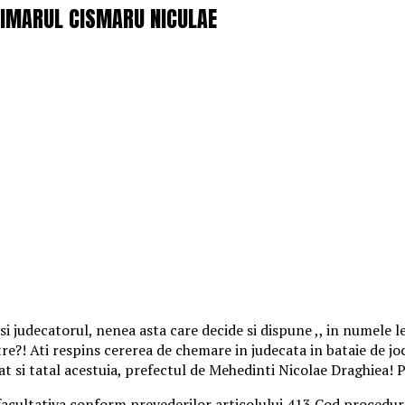
PRIMARUL CISMARU NICULAE
 judecatorul, nenea asta care decide si dispune ,, in numele l
e?! Ati respins cererea de chemare in judecata in bataie de joc
at si tatal acestuia, prefectul de Mehedinti Nicolae Draghiea! P
cultativa conform prevederilor articolului 413 Cod procedura 