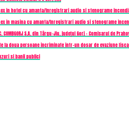
sex in hotel cu amanta/Inregistrari audio si stenograme incendia
sex in masina cu amanta/Inregistrari audio si stenograme incend
. COMBGORJ S.A. din Târgu-Jiu, județul Gorj – Comisarul de Praho
e la doua persoane incriminate intr-un dosar de evaziune fisca
uri si banii publici