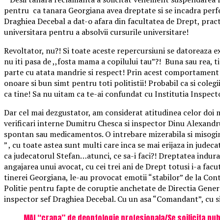
pentru ca tanara Georgiana avea dreptate si se incadra perfe
Draghiea Decebal a dat-o afara din facultatea de Drept, pract
universitara pentru a absolvii cursurile universitare!
Revoltator, nu?! Si toate aceste repercursiuni se datoreaza e
nu iti pasa de ,,fosta mama a copilului tau”?! Buna sau rea, t
parte cu atata mandrie si respect! Prin acest comportament ,
onoare si bun simt pentru toti politistii! Probabil ca si colegi
ca tine! Sa nu uitam ca te-ai confundat cu Institutia Inspect
Dar cel mai dezgustator, am considerat atitudinea celor doi ma
verificari interne Dumitru Chesca si inspector Dinu Alexandr
spontan sau medicamentos. O intrebare mizerabila si misogina
” , cu toate astea sunt multi care inca se mai erijaza in judec
ca judecatorul Stefan…atunci, ce sa-i faci?! Dreptatea indura
angajarea unui avocat, cu cei trei ani de Drept totusi i-a facut
tinerei Georgiana, le-au provocat emotii “stabilor” de la Con
Politie pentru fapte de coruptie anchetate de Directia Gene
inspector sef Draghiea Decebal. Cu un asa “Comandant”, cu sig
MAI “crapa” de deontologie profesionala/Se soilicita publi