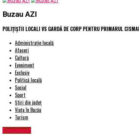
Buzau AZI
POLIȚIȘTII LOCALI VS GARDĂ DE CORP PENTRU PRIMARUL CISMA
Administrație locală
Afaceri
Cultură
Eveniment
Exclusiv
Politică locală
Social
Sport
Știri din județ
Viața în Buzău
Turism
Eveniment