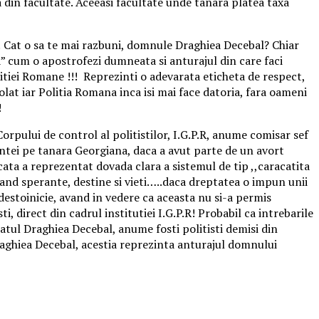
 din facultate. Aceeasi facultate unde tanara platea taxa
e! Cat o sa te mai razbuni, domnule Draghiea Decebal? Chiar
la” cum o apostrofezi dumneata si anturajul din care faci
tiei Romane !!! Reprezinti o adevarata eticheta de respect,
izolat iar Politia Romana inca isi mai face datoria, fara oameni
!
orpului de control al politistilor, I.G.P.R, anume comisar sef
intei pe tanara Georgiana, daca a avut parte de un avort
ta a reprezentat dovada clara a sistemul de tip ,,caracatita
rugand sperante, destine si vieti…..daca dreptatea o impun unii
destoinicie, avand in vedere ca aceasta nu si-a permis
i, direct din cadrul institutiei I.G.P.R! Probabil ca intrebarile
atul Draghiea Decebal, anume fosti politisti demisi din
raghiea Decebal, acestia reprezinta anturajul domnului