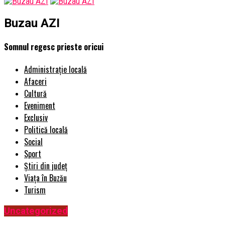
Buzau AZI
Somnul regesc prieste oricui
Administrație locală
Afaceri
Cultură
Eveniment
Exclusiv
Politică locală
Social
Sport
Știri din județ
Viața în Buzău
Turism
Uncategorized