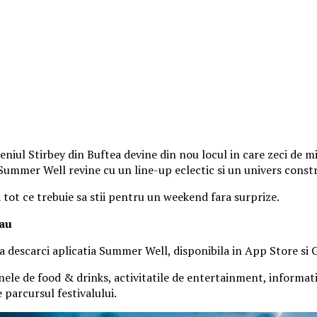
iul Stirbey din Buftea devine din nou locul in care zeci de mii
, Summer Well revine cu un line-up eclectic si un univers const
a tot ce trebuie sa stii pentru un weekend fara surprize.
tau
 sa descarci aplicatia Summer Well, disponibila in App Store si 
nele de food & drinks, activitatile de entertainment, informatiil
parcursul festivalului.