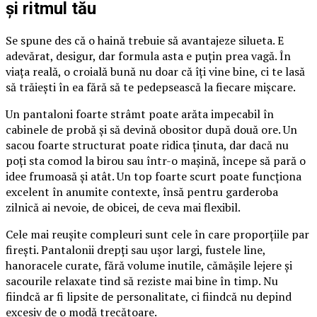
și ritmul tău
Se spune des că o haină trebuie să avantajeze silueta. E
adevărat, desigur, dar formula asta e puțin prea vagă. În
viața reală, o croială bună nu doar că îți vine bine, ci te lasă
să trăiești în ea fără să te pedepsească la fiecare mișcare.
Un pantaloni foarte strâmt poate arăta impecabil în
cabinele de probă și să devină obositor după două ore. Un
sacou foarte structurat poate ridica ținuta, dar dacă nu
poți sta comod la birou sau într-o mașină, începe să pară o
idee frumoasă și atât. Un top foarte scurt poate funcționa
excelent în anumite contexte, însă pentru garderoba
zilnică ai nevoie, de obicei, de ceva mai flexibil.
Cele mai reușite compleuri sunt cele în care proporțiile par
firești. Pantalonii drepți sau ușor largi, fustele line,
hanoracele curate, fără volume inutile, cămășile lejere și
sacourile relaxate tind să reziste mai bine în timp. Nu
fiindcă ar fi lipsite de personalitate, ci fiindcă nu depind
excesiv de o modă trecătoare.