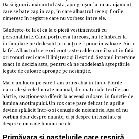
Dacă ignori amănuntul ăsta, ajungi ușor la un aranjament
care se bate cap în cap, în care albastrul rece și florile
nimeresc în registre care nu vorbesc între ele.
Gândește-te la el ca la o piesă vestimentară cu
personalitate. Când porți ceva turcoaz, nu te îmbraci la
întâmplare pe dedesubt, ci cauți ce-l pune în valoare. Aici e
la fel. Albastrul cere ori contraste calde care îl scot în față,
ori tonuri reci care îl liniștesc și îl extind. Sezonul intervine
exact în decizia asta, pentru că ne modelează așteptările
legate de culoare aproape pe nesimțite.
Mai e un lucru pe care l-am prins abia în timp. Florile
naturale și cele lucrate manual, din materiale textile sau
hârtie, reacționează diferit la aceeași culoare, în funcție de
lumina anotimpului. Un roz care pare delicat în aprilie
devine spălăcit într-o zi cenușie de noiembrie. Așa că nu
vorbim doar despre nuanțe, ci și despre intensitate și
despre cum cade lumina pe ele.
Primăvara și pastelurile care respiră