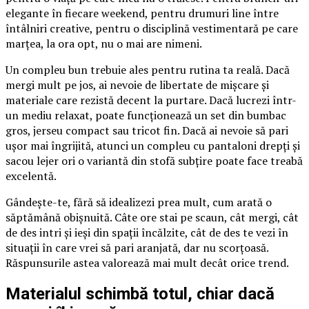
elegante în fiecare weekend, pentru drumuri line între
întâlniri creative, pentru o disciplină vestimentară pe care
marțea, la ora opt, nu o mai are nimeni.
Un compleu bun trebuie ales pentru rutina ta reală. Dacă
mergi mult pe jos, ai nevoie de libertate de mișcare și
materiale care rezistă decent la purtare. Dacă lucrezi într-
un mediu relaxat, poate funcționează un set din bumbac
gros, jerseu compact sau tricot fin. Dacă ai nevoie să pari
ușor mai îngrijită, atunci un compleu cu pantaloni drepți și
sacou lejer ori o variantă din stofă subțire poate face treabă
excelentă.
Gândește-te, fără să idealizezi prea mult, cum arată o
săptămână obișnuită. Câte ore stai pe scaun, cât mergi, cât
de des intri și ieși din spații încălzite, cât de des te vezi în
situații în care vrei să pari aranjată, dar nu scorțoasă.
Răspunsurile astea valorează mai mult decât orice trend.
Materialul schimbă totul, chiar dacă