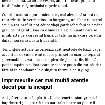
mereu același. Cu alte accesorii, alt strat deasupra, altă
încălțăminte, își schimbă repede tonul.
Culorile saturate pot fi minunate, mai ales dacă știi că te
reprezintă. Un verde stins, un burgundy, un albastru petrol
sau un roz prăfuit pot aduce viață garderobei fără să devină
greu de integrat. Doar că e bine să alegi o nuanță care se
întâlnește deja cu restul hainelor tale, nu una care cere un
dulap nou ca să poată fi purtată.
Tendințele actuale favorizează atât neutrele de bază, cât și
accentele de culoare introduse prin seturi ușor de separat
și recombinat. Asta face compleurile și mai utile, fiindcă
poți cumpăra o culoare care te scoate puțin din rutină, dar
fără să te condamne la o singură formulă de styling.
Imprimeurile cer mai multă atenție
decât par la început
Aici părerile sunt împărțite. Unele femei se simt grozav în
imprimeuri și le poartă cu o naturalețe care nu poate fi