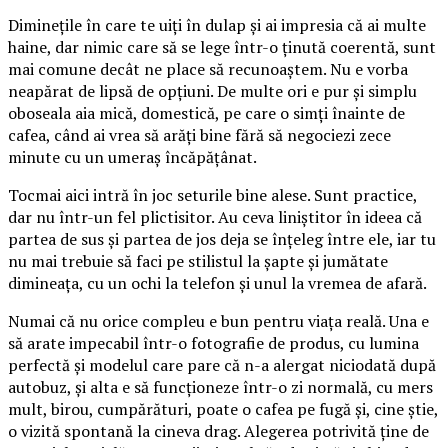
Diminețile în care te uiți în dulap și ai impresia că ai multe
haine, dar nimic care să se lege într-o ținută coerentă, sunt
mai comune decât ne place să recunoaștem. Nu e vorba
neapărat de lipsă de opțiuni. De multe ori e pur și simplu
oboseala aia mică, domestică, pe care o simți înainte de
cafea, când ai vrea să arăți bine fără să negociezi zece
minute cu un umeraș încăpățânat.
Tocmai aici intră în joc seturile bine alese. Sunt practice,
dar nu într-un fel plictisitor. Au ceva liniștitor în ideea că
partea de sus și partea de jos deja se înțeleg între ele, iar tu
nu mai trebuie să faci pe stilistul la șapte și jumătate
dimineața, cu un ochi la telefon și unul la vremea de afară.
Numai că nu orice compleu e bun pentru viața reală. Una e
să arate impecabil într-o fotografie de produs, cu lumina
perfectă și modelul care pare că n-a alergat niciodată după
autobuz, și alta e să funcționeze într-o zi normală, cu mers
mult, birou, cumpărături, poate o cafea pe fugă și, cine știe,
o vizită spontană la cineva drag. Alegerea potrivită ține de