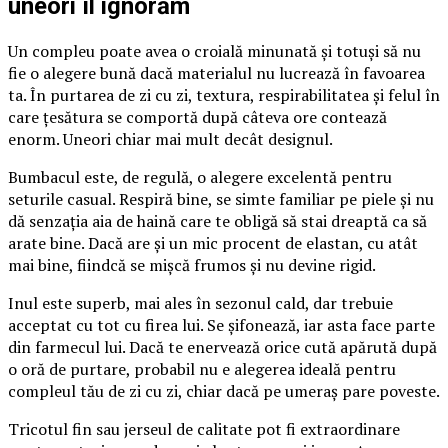
uneori îl ignorăm
Un compleu poate avea o croială minunată și totuși să nu
fie o alegere bună dacă materialul nu lucrează în favoarea
ta. În purtarea de zi cu zi, textura, respirabilitatea și felul în
care țesătura se comportă după câteva ore contează
enorm. Uneori chiar mai mult decât designul.
Bumbacul este, de regulă, o alegere excelentă pentru
seturile casual. Respiră bine, se simte familiar pe piele și nu
dă senzația aia de haină care te obligă să stai dreaptă ca să
arate bine. Dacă are și un mic procent de elastan, cu atât
mai bine, fiindcă se mișcă frumos și nu devine rigid.
Inul este superb, mai ales în sezonul cald, dar trebuie
acceptat cu tot cu firea lui. Se șifonează, iar asta face parte
din farmecul lui. Dacă te enervează orice cută apărută după
o oră de purtare, probabil nu e alegerea ideală pentru
compleul tău de zi cu zi, chiar dacă pe umeraș pare poveste.
Tricotul fin sau jerseul de calitate pot fi extraordinare