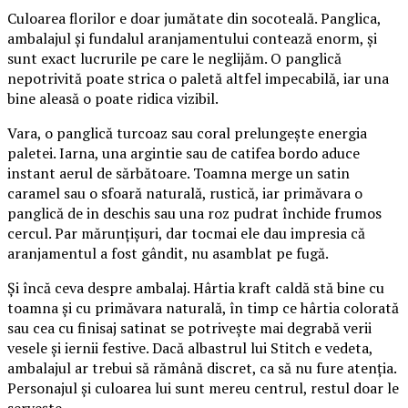
Culoarea florilor e doar jumătate din socoteală. Panglica,
ambalajul și fundalul aranjamentului contează enorm, și
sunt exact lucrurile pe care le neglijăm. O panglică
nepotrivită poate strica o paletă altfel impecabilă, iar una
bine aleasă o poate ridica vizibil.
Vara, o panglică turcoaz sau coral prelungește energia
paletei. Iarna, una argintie sau de catifea bordo aduce
instant aerul de sărbătoare. Toamna merge un satin
caramel sau o sfoară naturală, rustică, iar primăvara o
panglică de in deschis sau una roz pudrat închide frumos
cercul. Par mărunțișuri, dar tocmai ele dau impresia că
aranjamentul a fost gândit, nu asamblat pe fugă.
Și încă ceva despre ambalaj. Hârtia kraft caldă stă bine cu
toamna și cu primăvara naturală, în timp ce hârtia colorată
sau cea cu finisaj satinat se potrivește mai degrabă verii
vesele și iernii festive. Dacă albastrul lui Stitch e vedeta,
ambalajul ar trebui să rămână discret, ca să nu fure atenția.
Personajul și culoarea lui sunt mereu centrul, restul doar le