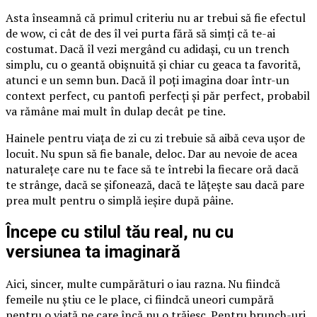
Asta înseamnă că primul criteriu nu ar trebui să fie efectul
de wow, ci cât de des îl vei purta fără să simți că te-ai
costumat. Dacă îl vezi mergând cu adidași, cu un trench
simplu, cu o geantă obișnuită și chiar cu geaca ta favorită,
atunci e un semn bun. Dacă îl poți imagina doar într-un
context perfect, cu pantofi perfecți și păr perfect, probabil
va rămâne mai mult în dulap decât pe tine.
Hainele pentru viața de zi cu zi trebuie să aibă ceva ușor de
locuit. Nu spun să fie banale, deloc. Dar au nevoie de acea
naturalețe care nu te face să te întrebi la fiecare oră dacă
te strânge, dacă se șifonează, dacă te lățește sau dacă pare
prea mult pentru o simplă ieșire după pâine.
Începe cu stilul tău real, nu cu
versiunea ta imaginară
Aici, sincer, multe cumpărături o iau razna. Nu fiindcă
femeile nu știu ce le place, ci fiindcă uneori cumpără
pentru o viață pe care încă nu o trăiesc. Pentru brunch-uri