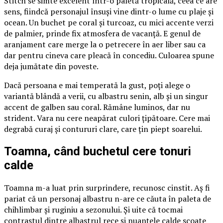
Stitch se simte excelent într-o paletă tropicală, ceea ce are
sens, fiindcă personajul însuși vine dintr-o lume cu plaje și
ocean. Un buchet pe coral și turcoaz, cu mici accente verzi
de palmier, prinde fix atmosfera de vacanță. E genul de
aranjament care merge la o petrecere în aer liber sau ca
dar pentru cineva care pleacă în concediu. Culoarea spune
deja jumătate din poveste.
Dacă persoana e mai temperată la gust, poți alege o
variantă blândă a verii, cu albastru senin, alb și un singur
accent de galben sau coral. Rămâne luminos, dar nu
strident. Vara nu cere neapărat culori țipătoare. Cere mai
degrabă curaj și contururi clare, care țin piept soarelui.
Toamna, când buchetul cere tonuri
calde
Toamna m-a luat prin surprindere, recunosc cinstit. Aș fi
pariat că un personaj albastru n-are ce căuta în paleta de
chihlimbar și ruginiu a sezonului. Și uite că tocmai
contrastul dintre albastrul rece și nuanțele calde scoate