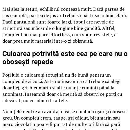
Mai ales la seturi, echilibrul contează mult. Dacă partea de
sus e amplă, partea de jos ar trebui să păstreze o linie clară.
Dacă pantalonii sunt foarte largi, topul are nevoie de
structură sau măcar de o lungime bine gândită. Altfel,
compleul nu mai pare effortless, cum spun revistele, ci
doar prea mult material într-o zi obișnuită.
Culoarea potrivită este cea pe care nu o
obosești repede
Poți iubi o culoare și totuși să nu fie bună pentru un
compleu de zi cu zi. Asta nu înseamnă că trebuie să alegi
doar bej, gri, bleumarin și alte nuanțe cuminți până la
anonimat. Înseamnă doar că merită să observi ce porți cu
adevărat, nu ce admiri la altele.
Nuanțele neutre au avantajul că se combină ușor și obosesc
greu. Un compleu crem, taupe, gri călduț, bleumarin sau
maro ciocolatiu poate fi purtat de multe ori fără să pară