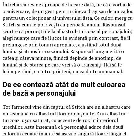
Întrebarea revine aproape de fiecare dată, fie că e vorba de
o aniversare, de un gest pentru cineva drag sau de un cadou
pentru un colecționar al universului ăsta. Ce culori merg cu
Stitch și cum le potrivești cu perioada anului. Răspunsul
scurt e că pornești de la albastrul-turcoaz al personajului și
alegi nuanțe care fie îl scot în evidență prin contrast, fie îl
prelungesc prin tonuri apropiate, ajustând totul după
lumina și atmosfera sezonului. Răspunsul lung merită o
cafea și câteva minute, fiindcă depinde de anotimp, de
lumină și de starea pe care vrei să o transmiți. Hai să le
luăm pe rând, ca între prieteni, nu ca dintr-un manual.
De ce contează atât de mult culoarea
de bază a personajului
Tot farmecul vine din faptul că Stitch are un albastru care
nu seamănă cu albastrul florilor obișnuite. E un albastru-
turcoaz, ușor saturat, cu accente de roz în interiorul
urechilor. Asta înseamnă că personajul aduce deja două
culori în ecuație înainte să așezi o singură floare lângă el.