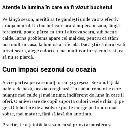
Atenție la lumina în care va fi văzut buchetul
Pe lângă sezon, merită să te gândești unde va sta efectiv
aranjamentul. Un buchet care arată impecabil ziua, lângă
fereastră, poate părea cu totul altceva seara, sub becuri
calde. Iarna problema apare cel mai des, pentru că stăm
mai mult în casă, la lumină artificială. Dacă știi că darul va fi
privit seara, alege culori cu mai mult contur și contrast, ca
să nu se piardă.
Cum împaci sezonul cu ocazia
Aici e partea pe care mulți o sar, și greșesc. Sezonul îți dă
paleta de bază, ocazia o reglează. Un cadou romantic cere
nuanțe mai calde și mai intime, indiferent de luna în care îl
oferi. O aniversare de copil suportă culori vesele chiar și pe
ger. O felicitare de absolvire poate merge pe tonuri mai
sobre, mai mature, fără să iasă din anotimp.
Practic, te uiți întâi la sezon ca să prinzi atmosfera și