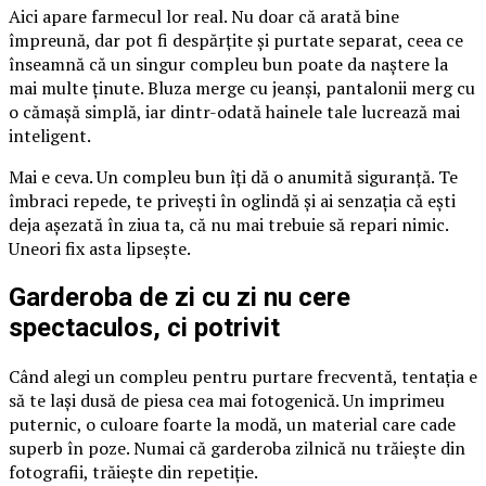
Aici apare farmecul lor real. Nu doar că arată bine
împreună, dar pot fi despărțite și purtate separat, ceea ce
înseamnă că un singur compleu bun poate da naștere la
mai multe ținute. Bluza merge cu jeanși, pantalonii merg cu
o cămașă simplă, iar dintr-odată hainele tale lucrează mai
inteligent.
Mai e ceva. Un compleu bun îți dă o anumită siguranță. Te
îmbraci repede, te privești în oglindă și ai senzația că ești
deja așezată în ziua ta, că nu mai trebuie să repari nimic.
Uneori fix asta lipsește.
Garderoba de zi cu zi nu cere
spectaculos, ci potrivit
Când alegi un compleu pentru purtare frecventă, tentația e
să te lași dusă de piesa cea mai fotogenică. Un imprimeu
puternic, o culoare foarte la modă, un material care cade
superb în poze. Numai că garderoba zilnică nu trăiește din
fotografii, trăiește din repetiție.