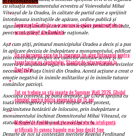
Iti recomandam
cu situația monumentului ecvestru al Voievodului Mihai
Viteazul de la Oradea, în calitate de partid care a sprijinit
întotdeauna instituțiile de apărare, ordine publică și
EvenimenteGratuite.ro promovează online evenimentele cu
siguranță națională și care are un respect profund, dovedit,
acces gratuit din România
pentru valorile și simbolurile naționale.
Așa cum știți, primarul municipiului Oradea a decis și a pus
în aplicare decizia de îndepărtare a monumentului, edificat
De ce buzoienii care țin la imaginea lor aleg Botoșaniul pentru
prin contribuții proprii ale cadrelor militare active și în
transformarea zâmbetului: Standarde internaționale la
rezervă și amplasată legal, în urma obținerii tuturor avizelor
Dentastic
necesare, în Piața Unirii din Oradea. Acestă acțiune a creat o
emoție negativă în inimile militarilor și în inimile tuturor
românilor patrioți.
Tot ce trebuie sa stii inainte de Summer Well 2026. Ghidul
Asociația contestă, pe bună dreptate, iar UNPR sprijină cu
complet pentru editia aniversara de 15 ani
toată convingerea și cu toate forțele acest protest,
legitimitatea hotărârii de înlocuire, prin îndepărtare a
monumentului închinat Domnitorului Mihai Viteazul, cu
Mașinile de spălat și uscătoarele bazate pe inteligență
statuia Regelui Ferdinand, pe același soclu.
artificială îți cunosc hainele mai bine decât tine
Departe de noi să contestăm meritele Regelui Ferdinand