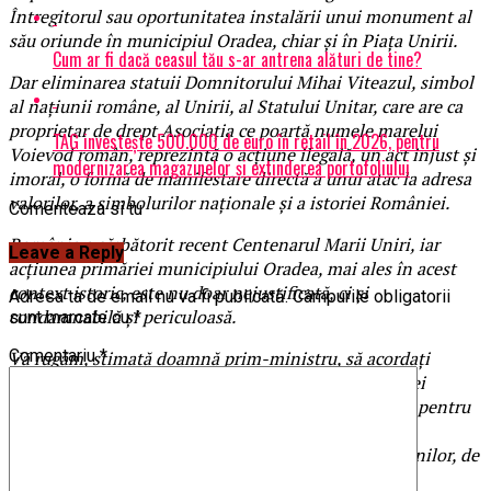
Întregitorul sau oportunitatea instalării unui monument al
său oriunde în municipiul Oradea, chiar și în Piața Unirii.
Cum ar fi dacă ceasul tău s-ar antrena alături de tine?
Dar eliminarea statuii Domnitorului Mihai Viteazul, simbol
al națiunii române, al Unirii, al Statului Unitar, care are ca
proprietar de drept Asociația ce poartă numele marelui
TAG investește 500.000 de euro în retail în 2026, pentru
Voievod român, reprezintă o acțiune ilegală, un act injust și
modernizarea magazinelor și extinderea portofoliului
imoral, o formă de manifestare directă a unui atac la adresa
valorilor, a simbolurilor naționale și a istoriei României.
Comenteaza si tu
România a sărbătorit recent Centenarul Marii Uniri, iar
Leave a Reply
acțiunea primăriei municipiului Oradea, mai ales în acest
context istoric, este nu doar nejustificată, ci și
Adresa ta de email nu va fi publicată.
Câmpurile obligatorii
condamnabilă și periculoasă.
sunt marcate cu
*
Comentariu
*
Vă rugăm, stimată doamnă prim-ministru, să acordați
atenția și sprijinul dumneavoatră soluționării acestei
situații și să întreprindeți orice demers este necesar pentru
ca această nedreptate săvârșită la adresa istoriei și a
neamului românesc, dar și a noastră, a tuturor românilor, de
ieri, de azi, de mâine, să fie reparată.