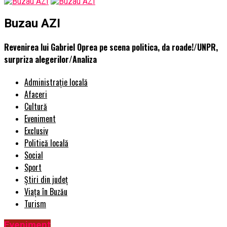
Buzau AZI
Revenirea lui Gabriel Oprea pe scena politica, da roade!/UNPR,
surpriza alegerilor/Analiza
Administrație locală
Afaceri
Cultură
Eveniment
Exclusiv
Politică locală
Social
Sport
Știri din județ
Viața în Buzău
Turism
Eveniment