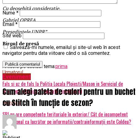
Cu deosebită considerație,
Nume
*
Gabriel OPREA
Email
*
Președintele UNPR”
Site web
Biroul de pres
ă
Salvează-mi numele, emailul și site-ul web în acest
navigator pentru data viitoare când o să comentez.
Articole pe aceiasi tema:
prima
Urmatorul
Eveniment
Fals si uz de fals la Politia Locala Ploiesti/Mason in Serviciul de
Cum alegi paleta de culori pentru un buchet
Interventie Rapida (“mascatii” institutiei)
cu Stitch în funcție de sezon?
Nu ratati
SRI nu are competente teritoriale în exterior/ Cât de incompetent
profesional ca lucrător pe informatii/contrainformații este Coldea?
Publicat