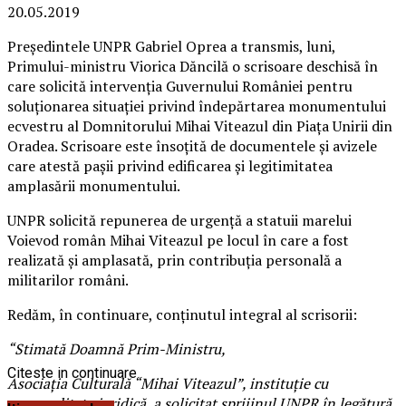
20.05.2019
Președintele UNPR Gabriel Oprea a transmis, luni,
Primului-ministru Viorica Dăncilă o scrisoare deschisă în
care solicită intervenția Guvernului României pentru
soluționarea situației privind îndepărtarea monumentului
ecvestru al Domnitorului Mihai Viteazul din Piața Unirii din
Oradea. Scrisoare este însoțită de documentele și avizele
care atestă pașii privind edificarea și legitimitatea
amplasării monumentului.
UNPR solicită repunerea de urgență a statuii marelui
Voievod român Mihai Viteazul pe locul în care a fost
realizată și amplasată, prin contribuția personală a
militarilor români.
Redăm, în continuare, conținutul integral al scrisorii:
“
Stimată Doamnă Prim-Ministru,
Citeste in continuare
Asociația Culturală
“
Mihai Viteazul
”, instituție cu
personalitate juridică, a solicitat sprijinul UNPR în legătură