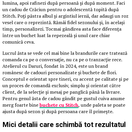
lumina, apoi rafinezi după persoană și după moment. Faci
un cadou de Crăciun pentru o adolescentă topită după
Stitch. Poți păstra albul și argintiul iernii, dar adaugi un roz
vesel care o reprezintă. Rămâi fidel sezonului și, în același
timp, personalizezi. Tocmai gândirea asta face diferența
între un buchet luat la repezeală și unul care chiar
comunică ceva.
Lucrul ăsta se vede cel mai bine la brandurile care tratează
comanda ca pe o conversație, nu ca pe o tranzacție rece.
Atelierul cu Daruri, fondat în 2024, este un brand
românesc de cadouri personalizate și buchete de flori.
Conceptul e orientat spre tineri, cu accent pe calitate și pe
un proces de comandă exclusiv, simplu și orientat către
client, de la selecție și mesaj pe panglică până la livrare.
Pentru genul ăsta de cadou gândit pe gustul cuiva anume
merg foarte bine
buchete cu Stitch
, unde paleta se poate
ajusta după sezon și după persoana care îl primește.
Mici detalii care schimbă tot rezultatul