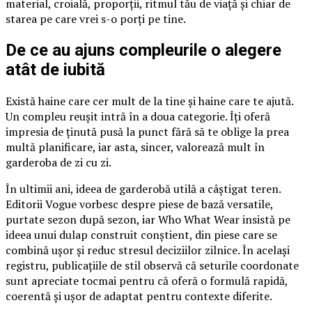
material, croială, proporții, ritmul tău de viață și chiar de
starea pe care vrei s-o porți pe tine.
De ce au ajuns compleurile o alegere
atât de iubită
Există haine care cer mult de la tine și haine care te ajută.
Un compleu reușit intră în a doua categorie. Îți oferă
impresia de ținută pusă la punct fără să te oblige la prea
multă planificare, iar asta, sincer, valorează mult în
garderoba de zi cu zi.
În ultimii ani, ideea de garderobă utilă a câștigat teren.
Editorii Vogue vorbesc despre piese de bază versatile,
purtate sezon după sezon, iar Who What Wear insistă pe
ideea unui dulap construit conștient, din piese care se
combină ușor și reduc stresul deciziilor zilnice. În același
registru, publicațiile de stil observă că seturile coordonate
sunt apreciate tocmai pentru că oferă o formulă rapidă,
coerentă și ușor de adaptat pentru contexte diferite.