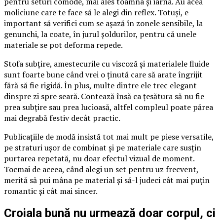
pentru seturi comode, mai ales toamna și iarna. Au acea
moliciune care te face să le alegi din reflex. Totuși, e
important să verifici cum se așază în zonele sensibile, la
genunchi, la coate, în jurul șoldurilor, pentru că unele
materiale se pot deforma repede.
Stofa subțire, amestecurile cu viscoză și materialele fluide
sunt foarte bune când vrei o ținută care să arate îngrijit
fără să fie rigidă. În plus, multe dintre ele trec elegant
dinspre zi spre seară. Contează însă ca țesătura să nu fie
prea subțire sau prea lucioasă, altfel compleul poate părea
mai degrabă festiv decât practic.
Publicațiile de modă insistă tot mai mult pe piese versatile,
pe straturi ușor de combinat și pe materiale care susțin
purtarea repetată, nu doar efectul vizual de moment.
Tocmai de aceea, când alegi un set pentru uz frecvent,
merită să pui mâna pe material și să-l judeci cât mai puțin
romantic și cât mai sincer.
Croiala bună nu urmează doar corpul, ci