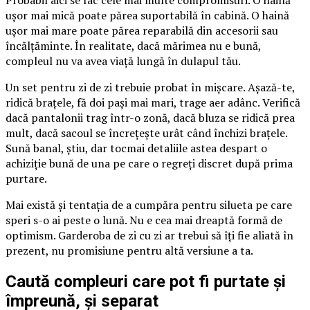
ușor mai mică poate părea suportabilă în cabină. O haină
ușor mai mare poate părea reparabilă din accesorii sau
încălțăminte. În realitate, dacă mărimea nu e bună,
compleul nu va avea viață lungă în dulapul tău.
Un set pentru zi de zi trebuie probat în mișcare. Așază-te,
ridică brațele, fă doi pași mai mari, trage aer adânc. Verifică
dacă pantalonii trag într-o zonă, dacă bluza se ridică prea
mult, dacă sacoul se încrețește urât când închizi brațele.
Sună banal, știu, dar tocmai detaliile astea despart o
achiziție bună de una pe care o regreți discret după prima
purtare.
Mai există și tentația de a cumpăra pentru silueta pe care
speri s-o ai peste o lună. Nu e cea mai dreaptă formă de
optimism. Garderoba de zi cu zi ar trebui să îți fie aliată în
prezent, nu promisiune pentru altă versiune a ta.
Caută compleuri care pot fi purtate și
împreună, și separat