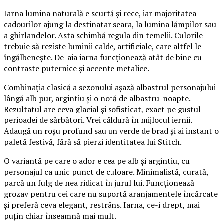
Iarna lumina naturală e scurtă și rece, iar majoritatea
cadourilor ajung la destinatar seara, la lumina lămpilor sau
a ghirlandelor. Asta schimbă regula din temelii. Culorile
trebuie să reziste luminii calde, artificiale, care altfel le
îngălbenește. De-aia iarna funcționează atât de bine cu
contraste puternice și accente metalice.
Combinația clasică a sezonului așază albastrul personajului
lângă alb pur, argintiu și o notă de albastru-noapte.
Rezultatul are ceva glacial și sofisticat, exact pe gustul
perioadei de sărbători. Vrei căldură în mijlocul iernii.
Adaugă un roșu profund sau un verde de brad și ai instant o
paletă festivă, fără să pierzi identitatea lui Stitch.
O variantă pe care o ador e cea pe alb și argintiu, cu
personajul ca unic punct de culoare. Minimalistă, curată,
parcă un fulg de nea ridicat în jurul lui. Funcționează
grozav pentru cei care nu suportă aranjamentele încărcate
și preferă ceva elegant, restrâns. Iarna, ce-i drept, mai
puțin chiar înseamnă mai mult.