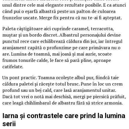
unul dintre cele mai elegante rezultate posibile. E ca atunci
când pui o eșarfă albastră peste un palton de culoarea
frunzelor uscate. Merge fix pentru că nu te-ai fi așteptat.
Paleta câștigătoare aici cuprinde caramel, terracotta,
muștar și un bordo discret. Albastrul personajului devine
punctul rece care echilibrează căldura din jur, iar întregul
aranjament capătă o profunzime pe care primăvara nu o
are. Lumina de toamnă, mai joasă și mai aurie, scoate
frumos tonurile calde, le face să pară pline, aproape
catifelate.
Un pont practic. Toamna ocolește albul pur, fiindcă taie
căldura paletei și răcește totul brusc. Pune în loc un crem
profund sau un bej cald, care lasă aranjamentul unitar.
Dacă tot vrei o notă mai deschisă, mergi pe piersică prăfuit,
care leagă chihlimbarul de albastru fără să strice armonia.
Iarna și contrastele care prind la lumina
serii