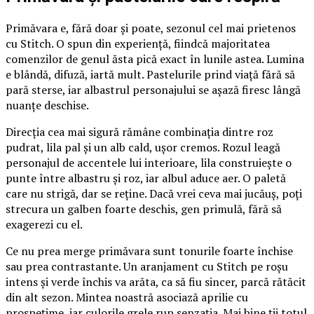
Primăvara e, fără doar și poate, sezonul cel mai prietenos
cu Stitch. O spun din experiență, fiindcă majoritatea
comenzilor de genul ăsta pică exact în lunile astea. Lumina
e blândă, difuză, iartă mult. Pastelurile prind viață fără să
pară sterse, iar albastrul personajului se așază firesc lângă
nuanțe deschise.
Direcția cea mai sigură rămâne combinația dintre roz
pudrat, lila pal și un alb cald, ușor cremos. Rozul leagă
personajul de accentele lui interioare, lila construiește o
punte între albastru și roz, iar albul aduce aer. O paletă
care nu strigă, dar se reține. Dacă vrei ceva mai jucăuș, poți
strecura un galben foarte deschis, gen primulă, fără să
exagerezi cu el.
Ce nu prea merge primăvara sunt tonurile foarte închise
sau prea contrastante. Un aranjament cu Stitch pe roșu
intens și verde închis va arăta, ca să fiu sincer, parcă rătăcit
din alt sezon. Mintea noastră asociază aprilie cu
prospețime, iar culorile grele rup senzația. Mai bine ții totul