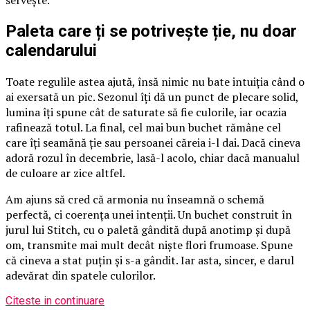
servește.
Paleta care ți se potrivește ție, nu doar
calendarului
Toate regulile astea ajută, însă nimic nu bate intuiția când o
ai exersată un pic. Sezonul îți dă un punct de plecare solid,
lumina îți spune cât de saturate să fie culorile, iar ocazia
rafinează totul. La final, cel mai bun buchet rămâne cel
care îți seamănă ție sau persoanei căreia i-l dai. Dacă cineva
adoră rozul în decembrie, lasă-l acolo, chiar dacă manualul
de culoare ar zice altfel.
Am ajuns să cred că armonia nu înseamnă o schemă
perfectă, ci coerența unei intenții. Un buchet construit în
jurul lui Stitch, cu o paletă gândită după anotimp și după
om, transmite mai mult decât niște flori frumoase. Spune
că cineva a stat puțin și s-a gândit. Iar asta, sincer, e darul
adevărat din spatele culorilor.
Citeste in continuare