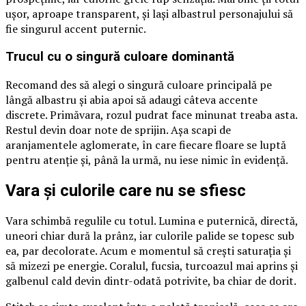
ușor, aproape transparent, și lași albastrul personajului să
fie singurul accent puternic.
Trucul cu o singură culoare dominantă
Recomand des să alegi o singură culoare principală pe
lângă albastru și abia apoi să adaugi câteva accente
discrete. Primăvara, rozul pudrat face minunat treaba asta.
Restul devin doar note de sprijin. Așa scapi de
aranjamentele aglomerate, în care fiecare floare se luptă
pentru atenție și, până la urmă, nu iese nimic în evidență.
Vara și culorile care nu se sfiesc
Vara schimbă regulile cu totul. Lumina e puternică, directă,
uneori chiar dură la prânz, iar culorile palide se topesc sub
ea, par decolorate. Acum e momentul să crești saturația și
să mizezi pe energie. Coralul, fucsia, turcoazul mai aprins și
galbenul cald devin dintr-odată potrivite, ba chiar de dorit.