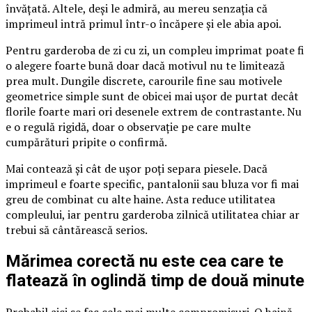
învățată. Altele, deși le admiră, au mereu senzația că
imprimeul intră primul într-o încăpere și ele abia apoi.
Pentru garderoba de zi cu zi, un compleu imprimat poate fi
o alegere foarte bună doar dacă motivul nu te limitează
prea mult. Dungile discrete, carourile fine sau motivele
geometrice simple sunt de obicei mai ușor de purtat decât
florile foarte mari ori desenele extrem de contrastante. Nu
e o regulă rigidă, doar o observație pe care multe
cumpărături pripite o confirmă.
Mai contează și cât de ușor poți separa piesele. Dacă
imprimeul e foarte specific, pantalonii sau bluza vor fi mai
greu de combinat cu alte haine. Asta reduce utilitatea
compleului, iar pentru garderoba zilnică utilitatea chiar ar
trebui să cântărească serios.
Mărimea corectă nu este cea care te
flatează în oglindă timp de două minute
Probabil aici se fac cele mai multe compromisuri. O haină