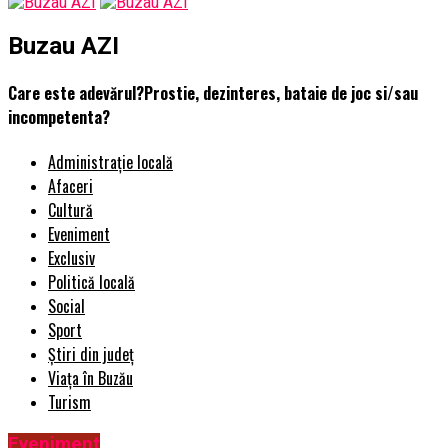
Buzau AZI
Care este adevărul?Prostie, dezinteres, bataie de joc si/sau
incompetenta?
Administrație locală
Afaceri
Cultură
Eveniment
Exclusiv
Politică locală
Social
Sport
Știri din județ
Viața în Buzău
Turism
Eveniment