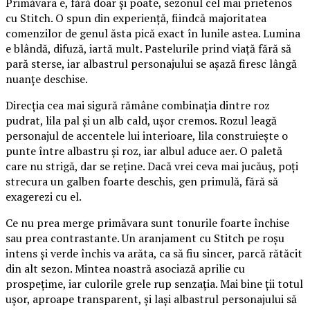
Primăvara e, fără doar și poate, sezonul cel mai prietenos
cu Stitch. O spun din experiență, fiindcă majoritatea
comenzilor de genul ăsta pică exact în lunile astea. Lumina
e blândă, difuză, iartă mult. Pastelurile prind viață fără să
pară sterse, iar albastrul personajului se așază firesc lângă
nuanțe deschise.
Direcția cea mai sigură rămâne combinația dintre roz
pudrat, lila pal și un alb cald, ușor cremos. Rozul leagă
personajul de accentele lui interioare, lila construiește o
punte între albastru și roz, iar albul aduce aer. O paletă
care nu strigă, dar se reține. Dacă vrei ceva mai jucăuș, poți
strecura un galben foarte deschis, gen primulă, fără să
exagerezi cu el.
Ce nu prea merge primăvara sunt tonurile foarte închise
sau prea contrastante. Un aranjament cu Stitch pe roșu
intens și verde închis va arăta, ca să fiu sincer, parcă rătăcit
din alt sezon. Mintea noastră asociază aprilie cu
prospețime, iar culorile grele rup senzația. Mai bine ții totul
ușor, aproape transparent, și lași albastrul personajului să