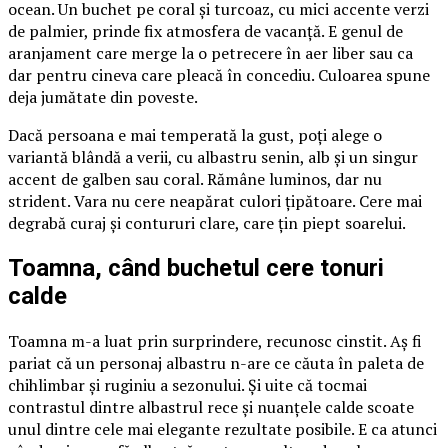
ocean. Un buchet pe coral și turcoaz, cu mici accente verzi
de palmier, prinde fix atmosfera de vacanță. E genul de
aranjament care merge la o petrecere în aer liber sau ca
dar pentru cineva care pleacă în concediu. Culoarea spune
deja jumătate din poveste.
Dacă persoana e mai temperată la gust, poți alege o
variantă blândă a verii, cu albastru senin, alb și un singur
accent de galben sau coral. Rămâne luminos, dar nu
strident. Vara nu cere neapărat culori țipătoare. Cere mai
degrabă curaj și contururi clare, care țin piept soarelui.
Toamna, când buchetul cere tonuri
calde
Toamna m-a luat prin surprindere, recunosc cinstit. Aș fi
pariat că un personaj albastru n-are ce căuta în paleta de
chihlimbar și ruginiu a sezonului. Și uite că tocmai
contrastul dintre albastrul rece și nuanțele calde scoate
unul dintre cele mai elegante rezultate posibile. E ca atunci