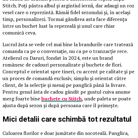
Stitch. Poți păstra albul și argintiul iernii, dar adaugi un roz
vesel care o reprezintă. Rămâi fidel sezonului și, în același
timp, personalizezi. Tocmai gândirea asta face diferența
între un buchet luat la repezeală și unul care chiar
comunică ceva.
Lucrul ăsta se vede cel mai bine la brandurile care tratează
comanda ca pe o conversație, nu ca pe o tranzacție rece.
Atelierul cu Daruri, fondat în 2024, este un brand
românesc de cadouri personalizate și buchete de flori.
Conceptul e orientat spre tineri, cu accent pe calitate și pe
un proces de comandă exclusiv, simplu și orientat către
client, de la selecție și mesaj pe panglică până la livrare.
Pentru genul ăsta de cadou gândit pe gustul cuiva anume
merg foarte bine
buchete cu Stitch
, unde paleta se poate
ajusta după sezon și după persoana care îl primește.
Mici detalii care schimbă tot rezultatul
Culoarea florilor e doar jumătate din socoteală. Panglica,