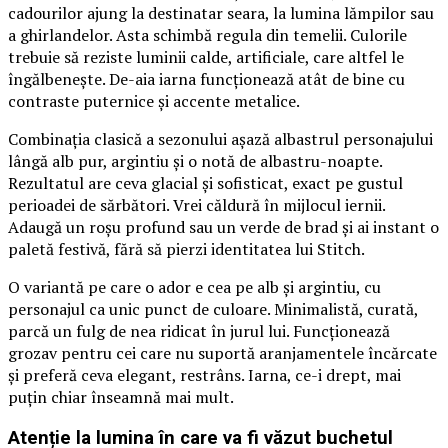
cadourilor ajung la destinatar seara, la lumina lămpilor sau
a ghirlandelor. Asta schimbă regula din temelii. Culorile
trebuie să reziste luminii calde, artificiale, care altfel le
îngălbenește. De-aia iarna funcționează atât de bine cu
contraste puternice și accente metalice.
Combinația clasică a sezonului așază albastrul personajului
lângă alb pur, argintiu și o notă de albastru-noapte.
Rezultatul are ceva glacial și sofisticat, exact pe gustul
perioadei de sărbători. Vrei căldură în mijlocul iernii.
Adaugă un roșu profund sau un verde de brad și ai instant o
paletă festivă, fără să pierzi identitatea lui Stitch.
O variantă pe care o ador e cea pe alb și argintiu, cu
personajul ca unic punct de culoare. Minimalistă, curată,
parcă un fulg de nea ridicat în jurul lui. Funcționează
grozav pentru cei care nu suportă aranjamentele încărcate
și preferă ceva elegant, restrâns. Iarna, ce-i drept, mai
puțin chiar înseamnă mai mult.
Atenție la lumina în care va fi văzut buchetul