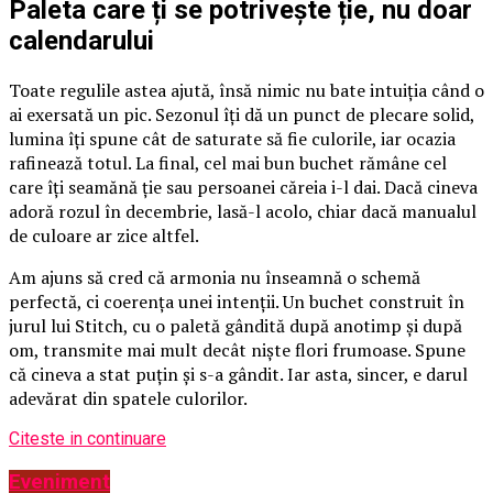
Paleta care ți se potrivește ție, nu doar
calendarului
Toate regulile astea ajută, însă nimic nu bate intuiția când o
ai exersată un pic. Sezonul îți dă un punct de plecare solid,
lumina îți spune cât de saturate să fie culorile, iar ocazia
rafinează totul. La final, cel mai bun buchet rămâne cel
care îți seamănă ție sau persoanei căreia i-l dai. Dacă cineva
adoră rozul în decembrie, lasă-l acolo, chiar dacă manualul
de culoare ar zice altfel.
Am ajuns să cred că armonia nu înseamnă o schemă
perfectă, ci coerența unei intenții. Un buchet construit în
jurul lui Stitch, cu o paletă gândită după anotimp și după
om, transmite mai mult decât niște flori frumoase. Spune
că cineva a stat puțin și s-a gândit. Iar asta, sincer, e darul
adevărat din spatele culorilor.
Citeste in continuare
Eveniment