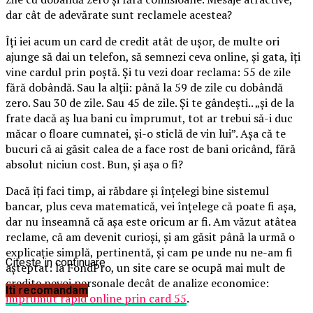
dar cât de adevărate sunt reclamele acestea?
Îți iei acum un card de credit atât de ușor, de multe ori
ajunge să dai un telefon, să semnezi ceva online, și gata, îți
vine cardul prin poștă. Și tu vezi doar reclama: 55 de zile
fără dobândă. Sau la alții: până la 59 de zile cu dobândă
zero. Sau 30 de zile. Sau 45 de zile. Și te gândești.. „și de la
frate dacă aș lua bani cu împrumut, tot ar trebui să-i duc
măcar o floare cumnatei, și-o sticlă de vin lui”. Așa că te
bucuri că ai găsit calea de a face rost de bani oricând, fără
absolut niciun cost. Bun, și așa o fi?
Dacă îți faci timp, ai răbdare și înțelegi bine sistemul
bancar, plus ceva matematică, vei înțelege că poate fi așa,
dar nu înseamnă că așa este oricum ar fi. Am văzut atâtea
reclame, că am devenit curioși, și am găsit până la urmă o
explicație simplă, pertinentă, și cam pe unde nu ne-am fi
Citeste in continuare
așteptat: la FondPro, un site care se ocupă mai mult de
credite nevoi personale decât de analize economice:
Iti recomandam
imprumut rapid online prin card 55
.