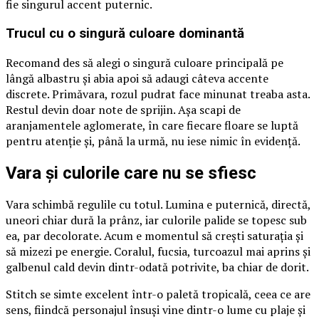
fie singurul accent puternic.
Trucul cu o singură culoare dominantă
Recomand des să alegi o singură culoare principală pe
lângă albastru și abia apoi să adaugi câteva accente
discrete. Primăvara, rozul pudrat face minunat treaba asta.
Restul devin doar note de sprijin. Așa scapi de
aranjamentele aglomerate, în care fiecare floare se luptă
pentru atenție și, până la urmă, nu iese nimic în evidență.
Vara și culorile care nu se sfiesc
Vara schimbă regulile cu totul. Lumina e puternică, directă,
uneori chiar dură la prânz, iar culorile palide se topesc sub
ea, par decolorate. Acum e momentul să crești saturația și
să mizezi pe energie. Coralul, fucsia, turcoazul mai aprins și
galbenul cald devin dintr-odată potrivite, ba chiar de dorit.
Stitch se simte excelent într-o paletă tropicală, ceea ce are
sens, fiindcă personajul însuși vine dintr-o lume cu plaje și