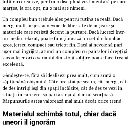
întâlniri creative, pentru o disciplină vestimentară pe care
marțea, la ora opt, nu o mai are nimeni.
Un compleu bun trebuie ales pentru rutina ta reală. Dacă
mergi mult pe jos, ai nevoie de libertate de mișcare și
materiale care rezistă decent la purtare. Dacă lucrezi într-
un mediu relaxat, poate funcționează un set din bumbac
gros, jerseu compact sau tricot fin. Dacă ai nevoie să pari
ușor mai îngrijită, atunci un compleu cu pantaloni drepți și
sacou lejer ori o variantă din stofă subțire poate face treabă
excelentă.
Gândește-te, fără să idealizezi prea mult, cum arată o
săptămână obișnuită. Câte ore stai pe scaun, cât mergi, cât
de des intri și ieși din spații încălzite, cât de des te vezi în
situații în care vrei să pari aranjată, dar nu scorțoasă.
Răspunsurile astea valorează mai mult decât orice trend.
Materialul schimbă totul, chiar dacă
uneori îl ignorăm