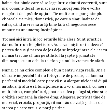
haine, dar nimic care să se lege într-o ținută coerentă, sunt
mai comune decât ne place să recunoaștem. Nu e vorba
neapărat de lipsă de opțiuni. De multe ori e pur și simplu
oboseala aia mică, domestică, pe care o simți înainte de
cafea, când ai vrea să arăți bine fără să negociezi zece
minute cu un umeraș încăpățânat.
Tocmai aici intră în joc seturile bine alese. Sunt practice,
dar nu într-un fel plictisitor. Au ceva liniștitor în ideea că
partea de sus și partea de jos deja se înțeleg între ele, iar tu
nu mai trebuie să faci pe stilistul la șapte și jumătate
dimineața, cu un ochi la telefon și unul la vremea de afară.
Numai că nu orice compleu e bun pentru viața reală. Una e
să arate impecabil într-o fotografie de produs, cu lumina
perfectă și modelul care pare că n-a alergat niciodată după
autobuz, și alta e să funcționeze într-o zi normală, cu mers
mult, birou, cumpărături, poate o cafea pe fugă și, cine știe,
o vizită spontană la cineva drag. Alegerea potrivită ține de
material, croială, proporții, ritmul tău de viață și chiar de
starea pe care vrei s-o porți pe tine.