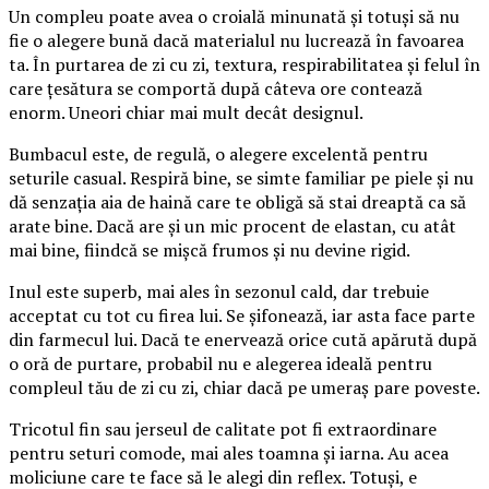
Un compleu poate avea o croială minunată și totuși să nu
fie o alegere bună dacă materialul nu lucrează în favoarea
ta. În purtarea de zi cu zi, textura, respirabilitatea și felul în
care țesătura se comportă după câteva ore contează
enorm. Uneori chiar mai mult decât designul.
Bumbacul este, de regulă, o alegere excelentă pentru
seturile casual. Respiră bine, se simte familiar pe piele și nu
dă senzația aia de haină care te obligă să stai dreaptă ca să
arate bine. Dacă are și un mic procent de elastan, cu atât
mai bine, fiindcă se mișcă frumos și nu devine rigid.
Inul este superb, mai ales în sezonul cald, dar trebuie
acceptat cu tot cu firea lui. Se șifonează, iar asta face parte
din farmecul lui. Dacă te enervează orice cută apărută după
o oră de purtare, probabil nu e alegerea ideală pentru
compleul tău de zi cu zi, chiar dacă pe umeraș pare poveste.
Tricotul fin sau jerseul de calitate pot fi extraordinare
pentru seturi comode, mai ales toamna și iarna. Au acea
moliciune care te face să le alegi din reflex. Totuși, e