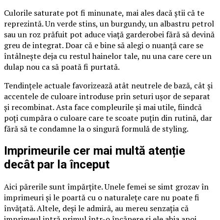
Culorile saturate pot fi minunate, mai ales dacă știi că te
reprezintă. Un verde stins, un burgundy, un albastru petrol
sau un roz prăfuit pot aduce viață garderobei fără să devină
greu de integrat. Doar că e bine să alegi o nuanță care se
întâlnește deja cu restul hainelor tale, nu una care cere un
dulap nou ca să poată fi purtată.
Tendințele actuale favorizează atât neutrele de bază, cât și
accentele de culoare introduse prin seturi ușor de separat
și recombinat. Asta face compleurile și mai utile, fiindcă
poți cumpăra o culoare care te scoate puțin din rutină, dar
fără să te condamne la o singură formulă de styling.
Imprimeurile cer mai multă atenție
decât par la început
Aici părerile sunt împărțite. Unele femei se simt grozav în
imprimeuri și le poartă cu o naturalețe care nu poate fi
învățată. Altele, deși le admiră, au mereu senzația că
imprimeul intră primul într-o încăpere și ele abia apoi.