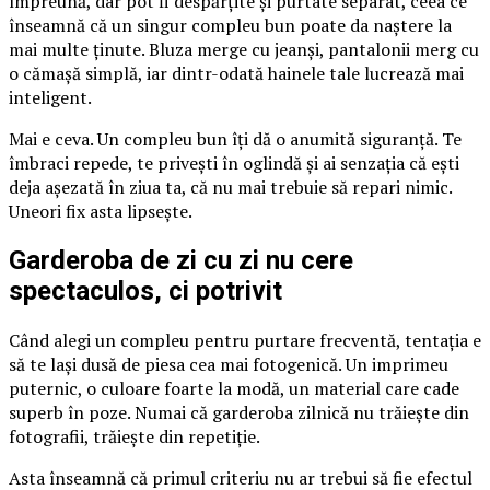
împreună, dar pot fi despărțite și purtate separat, ceea ce
înseamnă că un singur compleu bun poate da naștere la
mai multe ținute. Bluza merge cu jeanși, pantalonii merg cu
o cămașă simplă, iar dintr-odată hainele tale lucrează mai
inteligent.
Mai e ceva. Un compleu bun îți dă o anumită siguranță. Te
îmbraci repede, te privești în oglindă și ai senzația că ești
deja așezată în ziua ta, că nu mai trebuie să repari nimic.
Uneori fix asta lipsește.
Garderoba de zi cu zi nu cere
spectaculos, ci potrivit
Când alegi un compleu pentru purtare frecventă, tentația e
să te lași dusă de piesa cea mai fotogenică. Un imprimeu
puternic, o culoare foarte la modă, un material care cade
superb în poze. Numai că garderoba zilnică nu trăiește din
fotografii, trăiește din repetiție.
Asta înseamnă că primul criteriu nu ar trebui să fie efectul