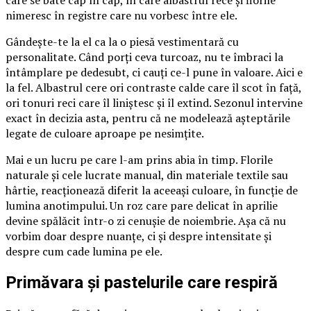
care se bate cap în cap, în care albastrul rece și florile
nimeresc în registre care nu vorbesc între ele.
Gândește-te la el ca la o piesă vestimentară cu
personalitate. Când porți ceva turcoaz, nu te îmbraci la
întâmplare pe dedesubt, ci cauți ce-l pune în valoare. Aici e
la fel. Albastrul cere ori contraste calde care îl scot în față,
ori tonuri reci care îl liniștesc și îl extind. Sezonul intervine
exact în decizia asta, pentru că ne modelează așteptările
legate de culoare aproape pe nesimțite.
Mai e un lucru pe care l-am prins abia în timp. Florile
naturale și cele lucrate manual, din materiale textile sau
hârtie, reacționează diferit la aceeași culoare, în funcție de
lumina anotimpului. Un roz care pare delicat în aprilie
devine spălăcit într-o zi cenușie de noiembrie. Așa că nu
vorbim doar despre nuanțe, ci și despre intensitate și
despre cum cade lumina pe ele.
Primăvara și pastelurile care respiră