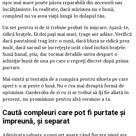
ușor mai mare poate părea reparabilă din accesorii sau
încălțăminte. În realitate, dacă mărimea nu e bună,
compleul nu va avea viață lungă în dulapul tău.
Un set pentru zi de zi trebuie probat în mișcare. Așază-te,
ridică brațele, fă doi pași mai mari, trage aer adânc. Verifică
dacă pantalonii trag într-o zonă, dacă bluza se ridică prea
mult, dacă sacoul se încrețește urât când închizi brațele.
Sună banal, știu, dar tocmai detaliile astea despart o
achiziție bună de una pe care o regreți discret după prima
purtare.
Mai există și tentația de a cumpăra pentru silueta pe care
speri s-o ai peste o lună. Nu e cea mai dreaptă formă de
optimism. Garderoba de zi cu zi ar trebui să îți fie aliată în
prezent, nu promisiune pentru altă versiune a ta.
Caută compleuri care pot fi purtate și
împreună, și separat
Adevărata valoare a unui set apare când fiecare piesă are