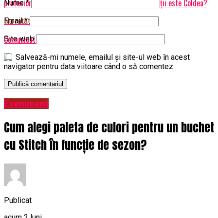
profesional ca lucrător pe informatii/contrainformații este Coldea?
Nume
*
Email
*
Nu ratati
Comunicat de Presa
Site web
Salvează-mi numele, emailul și site-ul web în acest
navigator pentru data viitoare când o să comentez.
Eveniment
Cum alegi paleta de culori pentru un buchet
cu Stitch în funcție de sezon?
Publicat
acum 2 luni