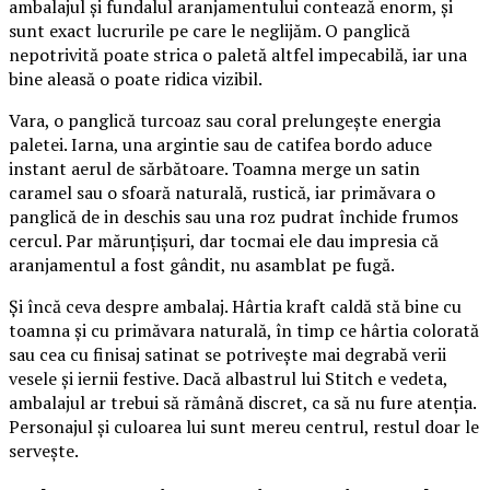
ambalajul și fundalul aranjamentului contează enorm, și
sunt exact lucrurile pe care le neglijăm. O panglică
nepotrivită poate strica o paletă altfel impecabilă, iar una
bine aleasă o poate ridica vizibil.
Vara, o panglică turcoaz sau coral prelungește energia
paletei. Iarna, una argintie sau de catifea bordo aduce
instant aerul de sărbătoare. Toamna merge un satin
caramel sau o sfoară naturală, rustică, iar primăvara o
panglică de in deschis sau una roz pudrat închide frumos
cercul. Par mărunțișuri, dar tocmai ele dau impresia că
aranjamentul a fost gândit, nu asamblat pe fugă.
Și încă ceva despre ambalaj. Hârtia kraft caldă stă bine cu
toamna și cu primăvara naturală, în timp ce hârtia colorată
sau cea cu finisaj satinat se potrivește mai degrabă verii
vesele și iernii festive. Dacă albastrul lui Stitch e vedeta,
ambalajul ar trebui să rămână discret, ca să nu fure atenția.
Personajul și culoarea lui sunt mereu centrul, restul doar le
servește.