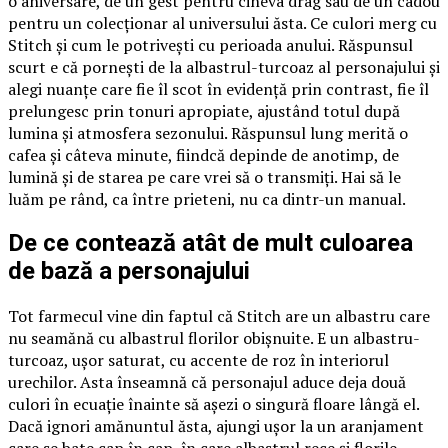
o aniversare, de un gest pentru cineva drag sau de un cadou
pentru un colecționar al universului ăsta. Ce culori merg cu
Stitch și cum le potrivești cu perioada anului. Răspunsul
scurt e că pornești de la albastrul-turcoaz al personajului și
alegi nuanțe care fie îl scot în evidență prin contrast, fie îl
prelungesc prin tonuri apropiate, ajustând totul după
lumina și atmosfera sezonului. Răspunsul lung merită o
cafea și câteva minute, fiindcă depinde de anotimp, de
lumină și de starea pe care vrei să o transmiți. Hai să le
luăm pe rând, ca între prieteni, nu ca dintr-un manual.
De ce contează atât de mult culoarea
de bază a personajului
Tot farmecul vine din faptul că Stitch are un albastru care
nu seamănă cu albastrul florilor obișnuite. E un albastru-
turcoaz, ușor saturat, cu accente de roz în interiorul
urechilor. Asta înseamnă că personajul aduce deja două
culori în ecuație înainte să așezi o singură floare lângă el.
Dacă ignori amănuntul ăsta, ajungi ușor la un aranjament