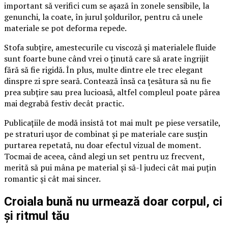
important să verifici cum se așază în zonele sensibile, la
genunchi, la coate, în jurul șoldurilor, pentru că unele
materiale se pot deforma repede.
Stofa subțire, amestecurile cu viscoză și materialele fluide
sunt foarte bune când vrei o ținută care să arate îngrijit
fără să fie rigidă. În plus, multe dintre ele trec elegant
dinspre zi spre seară. Contează însă ca țesătura să nu fie
prea subțire sau prea lucioasă, altfel compleul poate părea
mai degrabă festiv decât practic.
Publicațiile de modă insistă tot mai mult pe piese versatile,
pe straturi ușor de combinat și pe materiale care susțin
purtarea repetată, nu doar efectul vizual de moment.
Tocmai de aceea, când alegi un set pentru uz frecvent,
merită să pui mâna pe material și să-l judeci cât mai puțin
romantic și cât mai sincer.
Croiala bună nu urmează doar corpul, ci
și ritmul tău