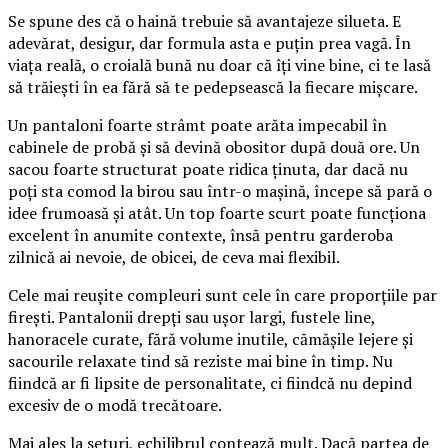
Se spune des că o haină trebuie să avantajeze silueta. E
adevărat, desigur, dar formula asta e puțin prea vagă. În
viața reală, o croială bună nu doar că îți vine bine, ci te lasă
să trăiești în ea fără să te pedepsească la fiecare mișcare.
Un pantaloni foarte strâmt poate arăta impecabil în
cabinele de probă și să devină obositor după două ore. Un
sacou foarte structurat poate ridica ținuta, dar dacă nu
poți sta comod la birou sau într-o mașină, începe să pară o
idee frumoasă și atât. Un top foarte scurt poate funcționa
excelent în anumite contexte, însă pentru garderoba
zilnică ai nevoie, de obicei, de ceva mai flexibil.
Cele mai reușite compleuri sunt cele în care proporțiile par
firești. Pantalonii drepți sau ușor largi, fustele line,
hanoracele curate, fără volume inutile, cămășile lejere și
sacourile relaxate tind să reziste mai bine în timp. Nu
fiindcă ar fi lipsite de personalitate, ci fiindcă nu depind
excesiv de o modă trecătoare.
Mai ales la seturi, echilibrul contează mult. Dacă partea de