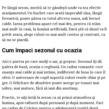
Pe lângă sezon, merită să te gândești unde va sta efectiv
aranjamentul. Un buchet care arată impecabil ziua, lângă
fereastră, poate părea cu totul altceva seara, sub becuri
calde. Iarna problema apare cel mai des, pentru că stăm
mai mult în casă, la lumină artificială. Dacă știi că darul va fi
privit seara, alege culori cu mai mult contur și contrast, ca
să nu se piardă.
Cum împaci sezonul cu ocazia
Aici e partea pe care mulți o sar, și greșesc. Sezonul îți dă
paleta de bază, ocazia o reglează. Un cadou romantic cere
nuanțe mai calde și mai intime, indiferent de luna în care îl
oferi. O aniversare de copil suportă culori vesele chiar și pe
ger. O felicitare de absolvire poate merge pe tonuri mai
sobre, mai mature, fără să iasă din anotimp.
Practic, te uiți întâi la sezon ca să prinzi atmosfera și
lumina, apoi rafinezi după persoană și după moment. Faci
un cadou de Crăciun pentru o adolescentă topită după