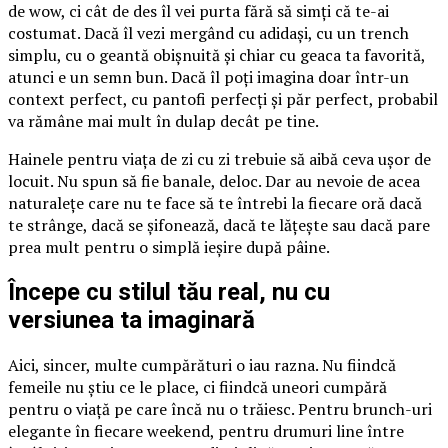
de wow, ci cât de des îl vei purta fără să simți că te-ai
costumat. Dacă îl vezi mergând cu adidași, cu un trench
simplu, cu o geantă obișnuită și chiar cu geaca ta favorită,
atunci e un semn bun. Dacă îl poți imagina doar într-un
context perfect, cu pantofi perfecți și păr perfect, probabil
va rămâne mai mult în dulap decât pe tine.
Hainele pentru viața de zi cu zi trebuie să aibă ceva ușor de
locuit. Nu spun să fie banale, deloc. Dar au nevoie de acea
naturalețe care nu te face să te întrebi la fiecare oră dacă
te strânge, dacă se șifonează, dacă te lățește sau dacă pare
prea mult pentru o simplă ieșire după pâine.
Începe cu stilul tău real, nu cu
versiunea ta imaginară
Aici, sincer, multe cumpărături o iau razna. Nu fiindcă
femeile nu știu ce le place, ci fiindcă uneori cumpără
pentru o viață pe care încă nu o trăiesc. Pentru brunch-uri
elegante în fiecare weekend, pentru drumuri line între