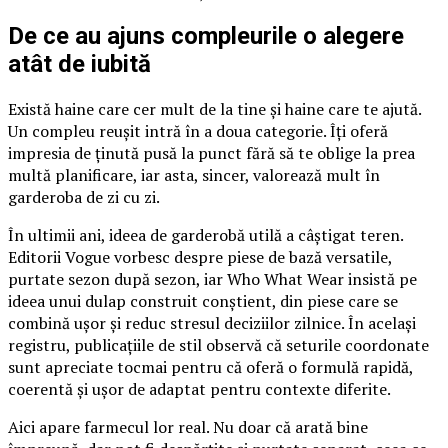
De ce au ajuns compleurile o alegere
atât de iubită
Există haine care cer mult de la tine și haine care te ajută.
Un compleu reușit intră în a doua categorie. Îți oferă
impresia de ținută pusă la punct fără să te oblige la prea
multă planificare, iar asta, sincer, valorează mult în
garderoba de zi cu zi.
În ultimii ani, ideea de garderobă utilă a câștigat teren.
Editorii Vogue vorbesc despre piese de bază versatile,
purtate sezon după sezon, iar Who What Wear insistă pe
ideea unui dulap construit conștient, din piese care se
combină ușor și reduc stresul deciziilor zilnice. În același
registru, publicațiile de stil observă că seturile coordonate
sunt apreciate tocmai pentru că oferă o formulă rapidă,
coerentă și ușor de adaptat pentru contexte diferite.
Aici apare farmecul lor real. Nu doar că arată bine