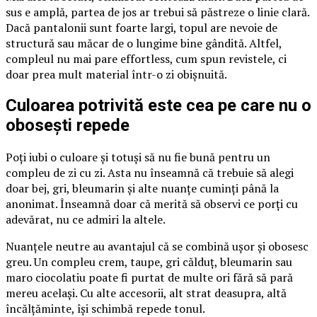
sus e amplă, partea de jos ar trebui să păstreze o linie clară.
Dacă pantalonii sunt foarte largi, topul are nevoie de
structură sau măcar de o lungime bine gândită. Altfel,
compleul nu mai pare effortless, cum spun revistele, ci
doar prea mult material într-o zi obișnuită.
Culoarea potrivită este cea pe care nu o
obosești repede
Poți iubi o culoare și totuși să nu fie bună pentru un
compleu de zi cu zi. Asta nu înseamnă că trebuie să alegi
doar bej, gri, bleumarin și alte nuanțe cuminți până la
anonimat. Înseamnă doar că merită să observi ce porți cu
adevărat, nu ce admiri la altele.
Nuanțele neutre au avantajul că se combină ușor și obosesc
greu. Un compleu crem, taupe, gri călduț, bleumarin sau
maro ciocolatiu poate fi purtat de multe ori fără să pară
mereu același. Cu alte accesorii, alt strat deasupra, altă
încălțăminte, își schimbă repede tonul.