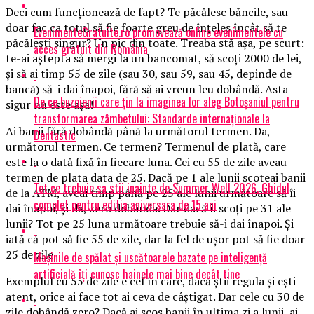
Deci cum funcționează de fapt? Te păcălesc băncile, sau
doar fac ca totul să fie foarte greu de înțeles încât să te
EvenimenteGratuite.ro promovează online evenimentele cu
păcălești singur? Un pic din toate. Treaba stă așa, pe scurt:
acces gratuit din România
te-ai aștepta să mergi la un bancomat, să scoți 2000 de lei,
și să ai timp 55 de zile (sau 30, sau 59, sau 45, depinde de
bancă) să-i dai înapoi, fără să ai vreun leu dobândă. Asta
De ce buzoienii care țin la imaginea lor aleg Botoșaniul pentru
sigur nu este așa!
transformarea zâmbetului: Standarde internaționale la
Ai banii fără dobândă până la următorul termen. Da,
Dentastic
următorul termen. Ce termen? Termenul de plată, care
este la o dată fixă în fiecare luna. Cei cu 55 de zile aveau
termen de plata data de 25. Dacă pe 1 ale lunii scoteai banii
Tot ce trebuie sa stii inainte de Summer Well 2026. Ghidul
de la ATM, aveai timp până pe 25 ale lunii următoare să îi
complet pentru editia aniversara de 15 ani
dai înapoi, și da, zero dobânda. Dar dacă îi scoți pe 31 ale
lunii? Tot pe 25 luna următoare trebuie să-i dai înapoi. Și
iată că pot să fie 55 de zile, dar la fel de ușor pot să fie doar
25 de zile.
Mașinile de spălat și uscătoarele bazate pe inteligență
artificială îți cunosc hainele mai bine decât tine
Exemplul cu 55 de zile e cel în care, dacă știi regula și ești
atent, orice ai face tot ai ceva de câștigat. Dar cele cu 30 de
zile dobândă zero? Dacă ai scos banii în ultima zi a lunii, ai