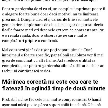
Pentru garderoba de zi cu zi, un compleu imprimat poate fi
o alegere foarte bună doar dacă motivul nu te limitează
prea mult. Dungile discrete, carourile fine sau motivele
geometrice simple sunt de obicei mai ușor de purtat decât
florile foarte mari ori desenele extrem de contrastante. Nu
e o regulă rigidă, doar o observație pe care multe
cumpărături pripite o confirmă.
Mai contează și cât de ușor poți separa piesele. Dacă
imprimeul e foarte specific, pantalonii sau bluza vor fi mai
greu de combinat cu alte haine. Asta reduce utilitatea
compleului, iar pentru garderoba zilnică utilitatea chiar ar
trebui să cântărească serios.
Mărimea corectă nu este cea care te
flatează în oglindă timp de două minute
Probabil aici se fac cele mai multe compromisuri. O haină
ușor mai mică poate părea suportabilă în cabină. O haină