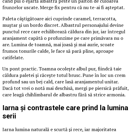
când pui o eșarfă albastră peste un palton de culoarea
frunzelor uscate. Merge fix pentru că nu te-ai fi așteptat.
Paleta câștigătoare aici cuprinde caramel, terracotta,
muștar și un bordo discret. Albastrul personajului devine
punctul rece care echilibrează căldura din jur, iar întregul
aranjament capătă o profunzime pe care primăvara nu o
are. Lumina de toamnă, mai joasă și mai aurie, scoate
frumos tonurile calde, le face să pară pline, aproape
catifelate.
Un pont practic. Toamna ocolește albul pur, fiindcă taie
căldura paletei și răcește totul brusc. Pune în loc un crem
profund sau un bej cald, care lasă aranjamentul unitar.
Dacă tot vrei o notă mai deschisă, mergi pe piersică prăfuit,
care leagă chihlimbarul de albastru fără să strice armonia.
Iarna și contrastele care prind la lumina
serii
Iarna lumina naturală e scurtă și rece, iar majoritatea