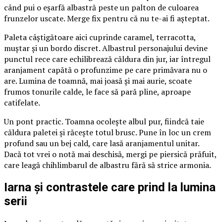
când pui o eșarfă albastră peste un palton de culoarea
frunzelor uscate. Merge fix pentru că nu te-ai fi așteptat.
Paleta câștigătoare aici cuprinde caramel, terracotta,
muștar și un bordo discret. Albastrul personajului devine
punctul rece care echilibrează căldura din jur, iar întregul
aranjament capătă o profunzime pe care primăvara nu o
are. Lumina de toamnă, mai joasă și mai aurie, scoate
frumos tonurile calde, le face să pară pline, aproape
catifelate.
Un pont practic. Toamna ocolește albul pur, fiindcă taie
căldura paletei și răcește totul brusc. Pune în loc un crem
profund sau un bej cald, care lasă aranjamentul unitar.
Dacă tot vrei o notă mai deschisă, mergi pe piersică prăfuit,
care leagă chihlimbarul de albastru fără să strice armonia.
Iarna și contrastele care prind la lumina
serii