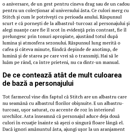
o aniversare, de un gest pentru cineva drag sau de un cadou
pentru un colecționar al universului ăsta. Ce culori merg cu
Stitch și cum le potrivești cu perioada anului. Răspunsul
scurt e că pornești de la albastrul-turcoaz al personajului și
alegi nuanțe care fie îl scot în evidență prin contrast, fie îl
prelungesc prin tonuri apropiate, ajustând totul după
lumina și atmosfera sezonului. Răspunsul lung merită o
cafea și câteva minute, fiindcă depinde de anotimp, de
lumină și de starea pe care vrei să o transmiți. Hai să le
luăm pe rând, ca între prieteni, nu ca dintr-un manual.
De ce contează atât de mult culoarea
de bază a personajului
Tot farmecul vine din faptul că Stitch are un albastru care
nu seamănă cu albastrul florilor obișnuite. E un albastru-
turcoaz, ușor saturat, cu accente de roz în interiorul
urechilor. Asta înseamnă că personajul aduce deja două
culori în ecuație înainte să așezi o singură floare lângă el.
Dacă ignori amănuntul ăsta, ajungi ușor la un aranjament