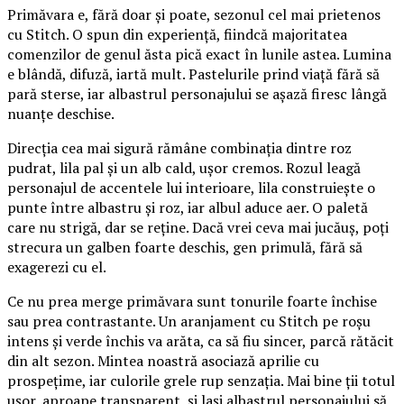
Primăvara e, fără doar și poate, sezonul cel mai prietenos
cu Stitch. O spun din experiență, fiindcă majoritatea
comenzilor de genul ăsta pică exact în lunile astea. Lumina
e blândă, difuză, iartă mult. Pastelurile prind viață fără să
pară sterse, iar albastrul personajului se așază firesc lângă
nuanțe deschise.
Direcția cea mai sigură rămâne combinația dintre roz
pudrat, lila pal și un alb cald, ușor cremos. Rozul leagă
personajul de accentele lui interioare, lila construiește o
punte între albastru și roz, iar albul aduce aer. O paletă
care nu strigă, dar se reține. Dacă vrei ceva mai jucăuș, poți
strecura un galben foarte deschis, gen primulă, fără să
exagerezi cu el.
Ce nu prea merge primăvara sunt tonurile foarte închise
sau prea contrastante. Un aranjament cu Stitch pe roșu
intens și verde închis va arăta, ca să fiu sincer, parcă rătăcit
din alt sezon. Mintea noastră asociază aprilie cu
prospețime, iar culorile grele rup senzația. Mai bine ții totul
ușor, aproape transparent, și lași albastrul personajului să