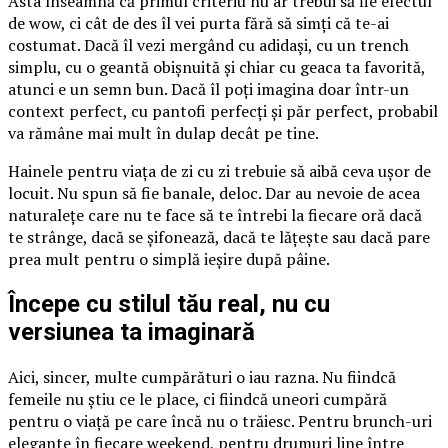
Asta înseamnă că primul criteriu nu ar trebui să fie efectul
de wow, ci cât de des îl vei purta fără să simți că te-ai
costumat. Dacă îl vezi mergând cu adidași, cu un trench
simplu, cu o geantă obișnuită și chiar cu geaca ta favorită,
atunci e un semn bun. Dacă îl poți imagina doar într-un
context perfect, cu pantofi perfecți și păr perfect, probabil
va rămâne mai mult în dulap decât pe tine.
Hainele pentru viața de zi cu zi trebuie să aibă ceva ușor de
locuit. Nu spun să fie banale, deloc. Dar au nevoie de acea
naturalețe care nu te face să te întrebi la fiecare oră dacă
te strânge, dacă se șifonează, dacă te lățește sau dacă pare
prea mult pentru o simplă ieșire după pâine.
Începe cu stilul tău real, nu cu
versiunea ta imaginară
Aici, sincer, multe cumpărături o iau razna. Nu fiindcă
femeile nu știu ce le place, ci fiindcă uneori cumpără
pentru o viață pe care încă nu o trăiesc. Pentru brunch-uri
elegante în fiecare weekend, pentru drumuri line între