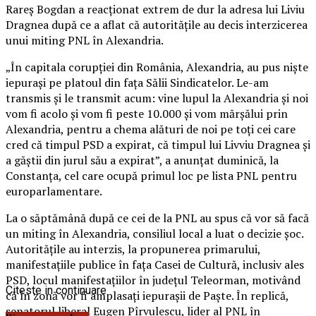
Rareș Bogdan a reacționat extrem de dur la adresa lui Liviu
Dragnea după ce a aflat că autoritățile au decis interzicerea
unui miting PNL în Alexandria.
„În capitala corupției din România, Alexandria, au pus niște
iepurași pe platoul din fața Sălii Sindicatelor. Le-am
transmis și le transmit acum: vine lupul la Alexandria și noi
vom fi acolo și vom fi peste 10.000 și vom mărșălui prin
Alexandria, pentru a chema alături de noi pe toți cei care
cred că timpul PSD a expirat, că timpul lui Livviu Dragnea și
a găștii din jurul său a expirat”, a anunțat duminică, la
Constanța, cel care ocupă primul loc pe lista PNL pentru
europarlamentare.
La o săptămână după ce cei de la PNL au spus că vor să facă
un miting în Alexandria, consiliul local a luat o decizie șoc.
Autoritățile au interzis, la propunerea primarului,
manifestațiile publice în fața Casei de Cultură, inclusiv ales
PSD, locul manifestațiilor în județul Teleorman, motivând
Citeste in continuare
că în zonă vor fi amplasați iepurașii de Paște. În replică,
senatorul liberal Eugen Pîrvulescu, lider al PNL în