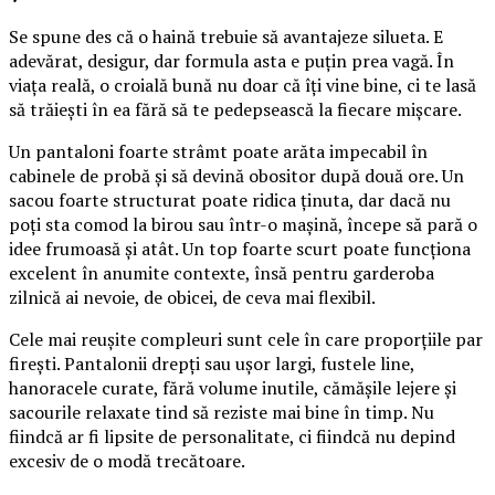
Se spune des că o haină trebuie să avantajeze silueta. E
adevărat, desigur, dar formula asta e puțin prea vagă. În
viața reală, o croială bună nu doar că îți vine bine, ci te lasă
să trăiești în ea fără să te pedepsească la fiecare mișcare.
Un pantaloni foarte strâmt poate arăta impecabil în
cabinele de probă și să devină obositor după două ore. Un
sacou foarte structurat poate ridica ținuta, dar dacă nu
poți sta comod la birou sau într-o mașină, începe să pară o
idee frumoasă și atât. Un top foarte scurt poate funcționa
excelent în anumite contexte, însă pentru garderoba
zilnică ai nevoie, de obicei, de ceva mai flexibil.
Cele mai reușite compleuri sunt cele în care proporțiile par
firești. Pantalonii drepți sau ușor largi, fustele line,
hanoracele curate, fără volume inutile, cămășile lejere și
sacourile relaxate tind să reziste mai bine în timp. Nu
fiindcă ar fi lipsite de personalitate, ci fiindcă nu depind
excesiv de o modă trecătoare.