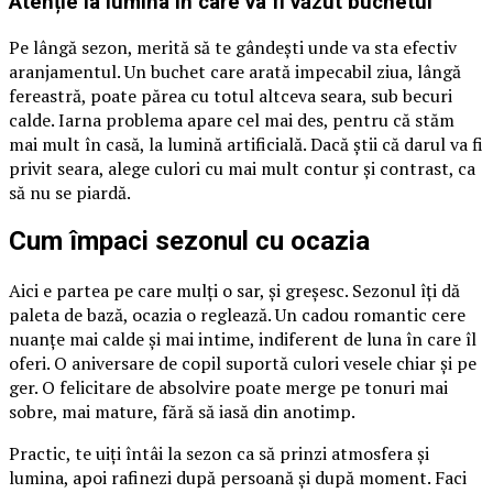
Atenție la lumina în care va fi văzut buchetul
Pe lângă sezon, merită să te gândești unde va sta efectiv
aranjamentul. Un buchet care arată impecabil ziua, lângă
fereastră, poate părea cu totul altceva seara, sub becuri
calde. Iarna problema apare cel mai des, pentru că stăm
mai mult în casă, la lumină artificială. Dacă știi că darul va fi
privit seara, alege culori cu mai mult contur și contrast, ca
să nu se piardă.
Cum împaci sezonul cu ocazia
Aici e partea pe care mulți o sar, și greșesc. Sezonul îți dă
paleta de bază, ocazia o reglează. Un cadou romantic cere
nuanțe mai calde și mai intime, indiferent de luna în care îl
oferi. O aniversare de copil suportă culori vesele chiar și pe
ger. O felicitare de absolvire poate merge pe tonuri mai
sobre, mai mature, fără să iasă din anotimp.
Practic, te uiți întâi la sezon ca să prinzi atmosfera și
lumina, apoi rafinezi după persoană și după moment. Faci