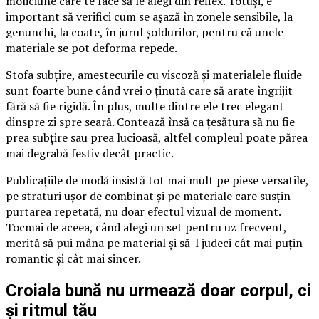
moliciune care te face să le alegi din reflex. Totuși, e
important să verifici cum se așază în zonele sensibile, la
genunchi, la coate, în jurul șoldurilor, pentru că unele
materiale se pot deforma repede.
Stofa subțire, amestecurile cu viscoză și materialele fluide
sunt foarte bune când vrei o ținută care să arate îngrijit
fără să fie rigidă. În plus, multe dintre ele trec elegant
dinspre zi spre seară. Contează însă ca țesătura să nu fie
prea subțire sau prea lucioasă, altfel compleul poate părea
mai degrabă festiv decât practic.
Publicațiile de modă insistă tot mai mult pe piese versatile,
pe straturi ușor de combinat și pe materiale care susțin
purtarea repetată, nu doar efectul vizual de moment.
Tocmai de aceea, când alegi un set pentru uz frecvent,
merită să pui mâna pe material și să-l judeci cât mai puțin
romantic și cât mai sincer.
Croiala bună nu urmează doar corpul, ci
și ritmul tău