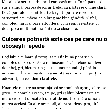
Mai ales la seturi, echilibrul contează mult. Dacă partea de
sus e amplă, partea de jos ar trebui să păstreze o linie clară.
Dacă pantalonii sunt foarte largi, topul are nevoie de
structură sau măcar de o lungime bine gândită. Altfel,
compleul nu mai pare effortless, cum spun revistele, ci
doar prea mult material într-o zi obișnuită.
Culoarea potrivită este cea pe care nu o
obosești repede
Poți iubi o culoare și totuși să nu fie bună pentru un
compleu de zi cu zi. Asta nu înseamnă că trebuie să alegi
doar bej, gri, bleumarin și alte nuanțe cuminți până la
anonimat. Înseamnă doar că merită să observi ce porți cu
adevărat, nu ce admiri la altele.
Nuanțele neutre au avantajul că se combină ușor și obosesc
greu. Un compleu crem, taupe, gri călduț, bleumarin sau
maro ciocolatiu poate fi purtat de multe ori fără să pară
mereu același. Cu alte accesorii, alt strat deasupra, altă