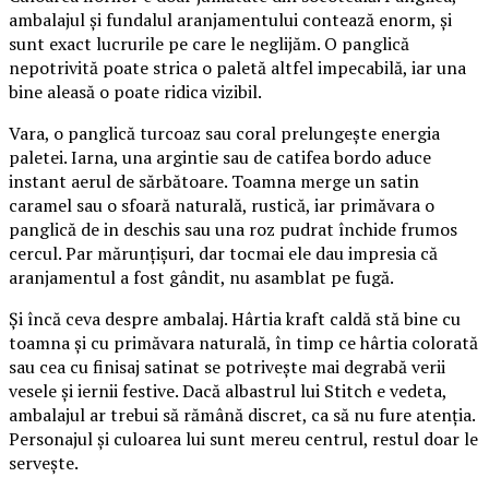
ambalajul și fundalul aranjamentului contează enorm, și
sunt exact lucrurile pe care le neglijăm. O panglică
nepotrivită poate strica o paletă altfel impecabilă, iar una
bine aleasă o poate ridica vizibil.
Vara, o panglică turcoaz sau coral prelungește energia
paletei. Iarna, una argintie sau de catifea bordo aduce
instant aerul de sărbătoare. Toamna merge un satin
caramel sau o sfoară naturală, rustică, iar primăvara o
panglică de in deschis sau una roz pudrat închide frumos
cercul. Par mărunțișuri, dar tocmai ele dau impresia că
aranjamentul a fost gândit, nu asamblat pe fugă.
Și încă ceva despre ambalaj. Hârtia kraft caldă stă bine cu
toamna și cu primăvara naturală, în timp ce hârtia colorată
sau cea cu finisaj satinat se potrivește mai degrabă verii
vesele și iernii festive. Dacă albastrul lui Stitch e vedeta,
ambalajul ar trebui să rămână discret, ca să nu fure atenția.
Personajul și culoarea lui sunt mereu centrul, restul doar le
servește.