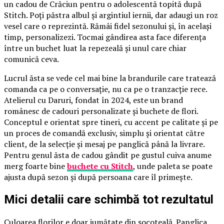
un cadou de Crăciun pentru o adolescentă topită după
Stitch. Poți păstra albul și argintiul iernii, dar adaugi un roz
vesel care o reprezintă. Rămâi fidel sezonului și, în același
timp, personalizezi. Tocmai gândirea asta face diferența
între un buchet luat la repezeală și unul care chiar
comunică ceva.
Lucrul ăsta se vede cel mai bine la brandurile care tratează
comanda ca pe o conversație, nu ca pe o tranzacție rece.
Atelierul cu Daruri, fondat în 2024, este un brand
românesc de cadouri personalizate și buchete de flori.
Conceptul e orientat spre tineri, cu accent pe calitate și pe
un proces de comandă exclusiv, simplu și orientat către
client, de la selecție și mesaj pe panglică până la livrare.
Pentru genul ăsta de cadou gândit pe gustul cuiva anume
merg foarte bine
buchete cu Stitch
, unde paleta se poate
ajusta după sezon și după persoana care îl primește.
Mici detalii care schimbă tot rezultatul
Culoarea florilor e doar jumătate din socoteală. Panglica,