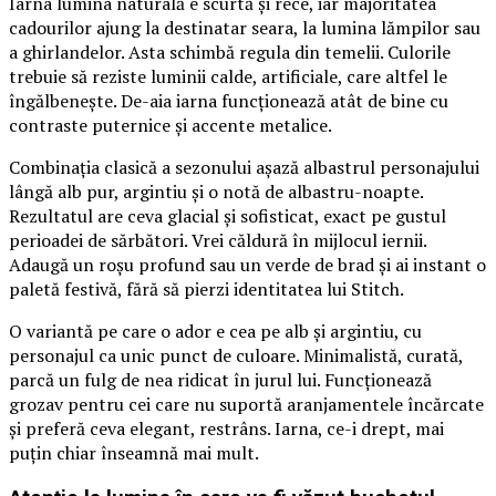
Iarna lumina naturală e scurtă și rece, iar majoritatea
cadourilor ajung la destinatar seara, la lumina lămpilor sau
a ghirlandelor. Asta schimbă regula din temelii. Culorile
trebuie să reziste luminii calde, artificiale, care altfel le
îngălbenește. De-aia iarna funcționează atât de bine cu
contraste puternice și accente metalice.
Combinația clasică a sezonului așază albastrul personajului
lângă alb pur, argintiu și o notă de albastru-noapte.
Rezultatul are ceva glacial și sofisticat, exact pe gustul
perioadei de sărbători. Vrei căldură în mijlocul iernii.
Adaugă un roșu profund sau un verde de brad și ai instant o
paletă festivă, fără să pierzi identitatea lui Stitch.
O variantă pe care o ador e cea pe alb și argintiu, cu
personajul ca unic punct de culoare. Minimalistă, curată,
parcă un fulg de nea ridicat în jurul lui. Funcționează
grozav pentru cei care nu suportă aranjamentele încărcate
și preferă ceva elegant, restrâns. Iarna, ce-i drept, mai
puțin chiar înseamnă mai mult.