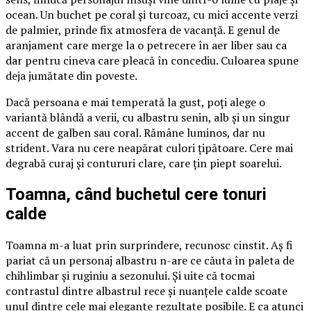
ocean. Un buchet pe coral și turcoaz, cu mici accente verzi
de palmier, prinde fix atmosfera de vacanță. E genul de
aranjament care merge la o petrecere în aer liber sau ca
dar pentru cineva care pleacă în concediu. Culoarea spune
deja jumătate din poveste.
Dacă persoana e mai temperată la gust, poți alege o
variantă blândă a verii, cu albastru senin, alb și un singur
accent de galben sau coral. Rămâne luminos, dar nu
strident. Vara nu cere neapărat culori țipătoare. Cere mai
degrabă curaj și contururi clare, care țin piept soarelui.
Toamna, când buchetul cere tonuri
calde
Toamna m-a luat prin surprindere, recunosc cinstit. Aș fi
pariat că un personaj albastru n-are ce căuta în paleta de
chihlimbar și ruginiu a sezonului. Și uite că tocmai
contrastul dintre albastrul rece și nuanțele calde scoate
unul dintre cele mai elegante rezultate posibile. E ca atunci