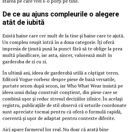
starea pe care vrei s-o porți pe tine.
De ce au ajuns compleurile o alegere
atât de iubită
Există haine care cer mult de la tine și haine care te ajută.
Un compleu reușit intră în a doua categorie. Îți oferă
impresia de ținută pusă la punct fără să te oblige la prea
multă planificare, iar asta, sincer, valorează mult în
garderoba de zi cu zi.
În ultimii ani, ideea de garderobă utilă a câștigat teren.
Editorii Vogue vorbesc despre piese de bază versatile,
purtate sezon după sezon, iar Who What Wear insistă pe
ideea unui dulap construit conștient, din piese care se
combină ușor și reduc stresul deciziilor zilnice. În același
registru, publicațiile de stil observă că seturile coordonate
sunt apreciate tocmai pentru că oferă o formulă rapidă,
coerentă și ușor de adaptat pentru contexte diferite.
Aici apare farmecul lor real. Nu doar că arată bine