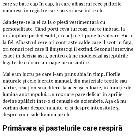
care se bate cap în cap, în care albastrul rece și florile
nimeresc în registre care nu vorbesc între ele.
Gândește-te la el ca la o piesă vestimentară cu
personalitate. Când porți ceva turcoaz, nu te îmbraci la
întâmplare pe dedesubt, ci cauți ce-l pune în valoare. Aici e
la fel. Albastrul cere ori contraste calde care îl scot în față,
ori tonuri reci care îl liniștesc și îl extind. Sezonul intervine
exact în decizia asta, pentru că ne modelează așteptările
legate de culoare aproape pe nesimțite.
Mai e un lucru pe care l-am prins abia în timp. Florile
naturale și cele lucrate manual, din materiale textile sau
hârtie, reacționează diferit la aceeași culoare, în funcție de
lumina anotimpului. Un roz care pare delicat în aprilie
devine spălăcit într-o zi cenușie de noiembrie. Așa că nu
vorbim doar despre nuanțe, ci și despre intensitate și
despre cum cade lumina pe ele.
Primăvara și pastelurile care respiră