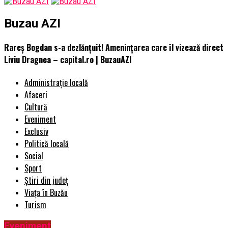
Buzau AZI
Rareș Bogdan s-a dezlănțuit! Amenințarea care îl vizează direct
Liviu Dragnea – capital.ro | BuzauAZI
Administrație locală
Afaceri
Cultură
Eveniment
Exclusiv
Politică locală
Social
Sport
Știri din județ
Viața în Buzău
Turism
Eveniment