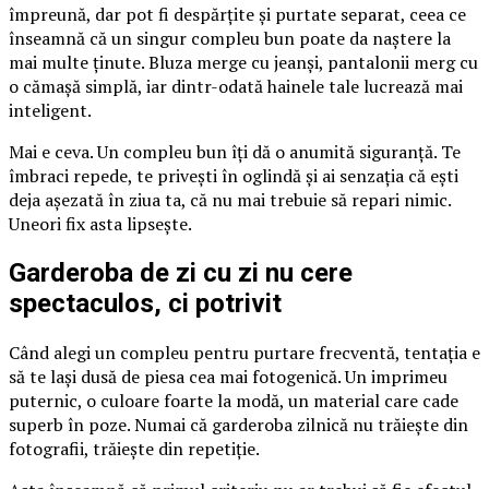
împreună, dar pot fi despărțite și purtate separat, ceea ce
înseamnă că un singur compleu bun poate da naștere la
mai multe ținute. Bluza merge cu jeanși, pantalonii merg cu
o cămașă simplă, iar dintr-odată hainele tale lucrează mai
inteligent.
Mai e ceva. Un compleu bun îți dă o anumită siguranță. Te
îmbraci repede, te privești în oglindă și ai senzația că ești
deja așezată în ziua ta, că nu mai trebuie să repari nimic.
Uneori fix asta lipsește.
Garderoba de zi cu zi nu cere
spectaculos, ci potrivit
Când alegi un compleu pentru purtare frecventă, tentația e
să te lași dusă de piesa cea mai fotogenică. Un imprimeu
puternic, o culoare foarte la modă, un material care cade
superb în poze. Numai că garderoba zilnică nu trăiește din
fotografii, trăiește din repetiție.