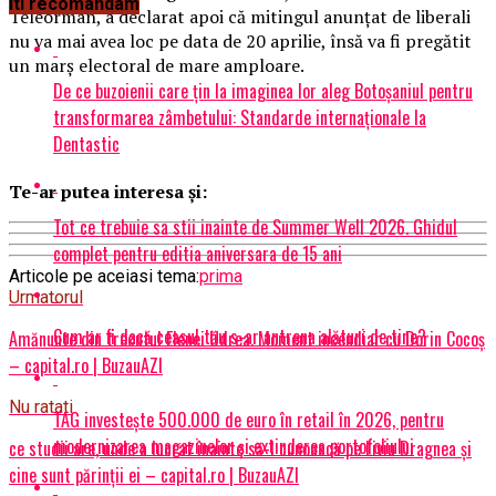
Iti recomandam
Teleorman, a declarat apoi că mitingul anunțat de liberali
nu va mai avea loc pe data de 20 aprilie, însă va fi pregătit
un marș electoral de mare amploare.
De ce buzoienii care țin la imaginea lor aleg Botoșaniul pentru
transformarea zâmbetului: Standarde internaționale la
Dentastic
Te-ar putea interesa și:
Tot ce trebuie sa stii inainte de Summer Well 2026. Ghidul
complet pentru editia aniversara de 15 ani
Articole pe aceiasi tema:
prima
Urmatorul
Cum ar fi dacă ceasul tău s-ar antrena alături de tine?
Amănunte din trecutul Elenei Udrea. Moment incendiar cu Dorin Cocoș
– capital.ro | BuzauAZI
Nu ratati
TAG investește 500.000 de euro în retail în 2026, pentru
modernizarea magazinelor și extinderea portofoliului
ce studii are, unde a lucrat înainte să-l cunoască pe Liviu Dragnea și
cine sunt părinții ei – capital.ro | BuzauAZI