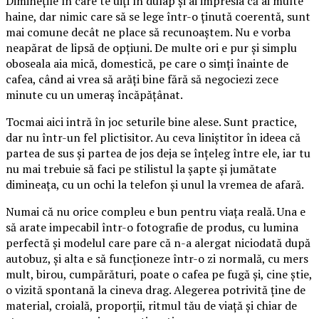
Diminețile în care te uiți în dulap și ai impresia că ai multe
haine, dar nimic care să se lege într-o ținută coerentă, sunt
mai comune decât ne place să recunoaștem. Nu e vorba
neapărat de lipsă de opțiuni. De multe ori e pur și simplu
oboseala aia mică, domestică, pe care o simți înainte de
cafea, când ai vrea să arăți bine fără să negociezi zece
minute cu un umeraș încăpățânat.
Tocmai aici intră în joc seturile bine alese. Sunt practice,
dar nu într-un fel plictisitor. Au ceva liniștitor în ideea că
partea de sus și partea de jos deja se înțeleg între ele, iar tu
nu mai trebuie să faci pe stilistul la șapte și jumătate
dimineața, cu un ochi la telefon și unul la vremea de afară.
Numai că nu orice compleu e bun pentru viața reală. Una e
să arate impecabil într-o fotografie de produs, cu lumina
perfectă și modelul care pare că n-a alergat niciodată după
autobuz, și alta e să funcționeze într-o zi normală, cu mers
mult, birou, cumpărături, poate o cafea pe fugă și, cine știe,
o vizită spontană la cineva drag. Alegerea potrivită ține de
material, croială, proporții, ritmul tău de viață și chiar de