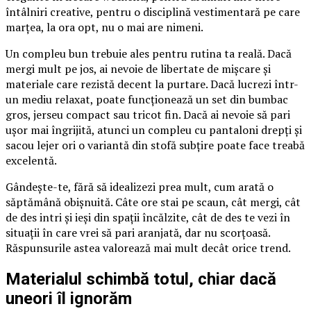
întâlniri creative, pentru o disciplină vestimentară pe care
marțea, la ora opt, nu o mai are nimeni.
Un compleu bun trebuie ales pentru rutina ta reală. Dacă
mergi mult pe jos, ai nevoie de libertate de mișcare și
materiale care rezistă decent la purtare. Dacă lucrezi într-
un mediu relaxat, poate funcționează un set din bumbac
gros, jerseu compact sau tricot fin. Dacă ai nevoie să pari
ușor mai îngrijită, atunci un compleu cu pantaloni drepți și
sacou lejer ori o variantă din stofă subțire poate face treabă
excelentă.
Gândește-te, fără să idealizezi prea mult, cum arată o
săptămână obișnuită. Câte ore stai pe scaun, cât mergi, cât
de des intri și ieși din spații încălzite, cât de des te vezi în
situații în care vrei să pari aranjată, dar nu scorțoasă.
Răspunsurile astea valorează mai mult decât orice trend.
Materialul schimbă totul, chiar dacă
uneori îl ignorăm