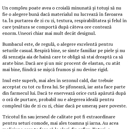
Un compleu poate avea o croială minunată și totuși să nu
fie o alegere bună dacă materialul nu lucrează în favoarea
ta. În purtarea de zi cu zi, textura, respirabilitatea și felul în
care țesătura se comportă după câteva ore contează
enorm. Uneori chiar mai mult decât designul.
Bumbacul este, de regulă, o alegere excelentă pentru
seturile casual. Respiră bine, se simte familiar pe piele și nu
dă senzația aia de haină care te obligă să stai dreaptă ca să
arate bine. Dacă are și un mic procent de elastan, cu atât
mai bine, fiindcă se mișcă frumos și nu devine rigid.
Inul este superb, mai ales în sezonul cald, dar trebuie
acceptat cu tot cu firea lui. Se șifonează, iar asta face parte
din farmecul lui. Dacă te enervează orice cută apărută după
o oră de purtare, probabil nu e alegerea ideală pentru
compleul tău de zi cu zi, chiar dacă pe umeraș pare poveste.
Tricotul fin sau jerseul de calitate pot fi extraordinare
pentru seturi comode, mai ales toamna și iarna. Au acea