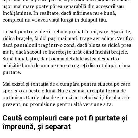
ușor mai mare poate părea reparabilă din accesorii sau
încălțăminte. În realitate, dacă mărimea nu e bună,
compleul nu va avea viață lungă în dulapul tău.
Un set pentru zi de zi trebuie probat în mișcare. Așază-te,
ridică brațele, fă doi pași mai mari, trage aer adânc. Verifică
dacă pantalonii trag într-o zonă, dacă bluza se ridică prea
mult, dacă sacoul se încrețește urât când închizi brațele.
Sună banal, știu, dar tocmai detaliile astea despart o
achiziție bună de una pe care o regreți discret după prima
purtare.
Mai există și tentația de a cumpăra pentru silueta pe care
speri s-o ai peste o lună. Nu e cea mai dreaptă formă de
optimism. Garderoba de zi cu zi ar trebui să îți fie aliată în
prezent, nu promisiune pentru altă versiune a ta.
Caută compleuri care pot fi purtate și
împreună, și separat