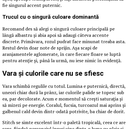
fie singurul accent puternic.
Trucul cu o singură culoare dominantă
Recomand des să alegi o singură culoare principală pe
lângă albastru și abia apoi să adaugi câteva accente
discrete. Primăvara, rozul pudrat face minunat treaba asta.
Restul devin doar note de sprijin. Așa scapi de
aranjamentele aglomerate, în care fiecare floare se luptă
pentru atenție și, până la urmă, nu iese nimic în evidență.
Vara și culorile care nu se sfiesc
Vara schimbă regulile cu totul. Lumina e puternică, directă,
uneori chiar dură la prânz, iar culorile palide se topesc sub
ea, par decolorate. Acum e momentul să crești saturația și
să mizezi pe energie. Coralul, fucsia, turcoazul mai aprins și
galbenul cald devin dintr-odată potrivite, ba chiar de dorit.
Stitch se simte excelent într-o paletă tropicală, ceea ce are
sens, fiindcă personajul însuși vine dintr-o lume cu plaje și