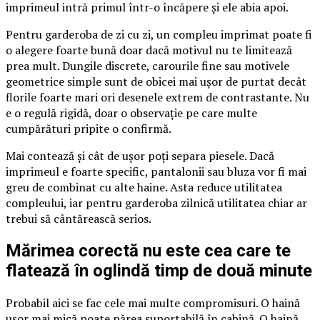
imprimeul intră primul într-o încăpere și ele abia apoi.
Pentru garderoba de zi cu zi, un compleu imprimat poate fi
o alegere foarte bună doar dacă motivul nu te limitează
prea mult. Dungile discrete, carourile fine sau motivele
geometrice simple sunt de obicei mai ușor de purtat decât
florile foarte mari ori desenele extrem de contrastante. Nu
e o regulă rigidă, doar o observație pe care multe
cumpărături pripite o confirmă.
Mai contează și cât de ușor poți separa piesele. Dacă
imprimeul e foarte specific, pantalonii sau bluza vor fi mai
greu de combinat cu alte haine. Asta reduce utilitatea
compleului, iar pentru garderoba zilnică utilitatea chiar ar
trebui să cântărească serios.
Mărimea corectă nu este cea care te
flatează în oglindă timp de două minute
Probabil aici se fac cele mai multe compromisuri. O haină
ușor mai mică poate părea suportabilă în cabină. O haină