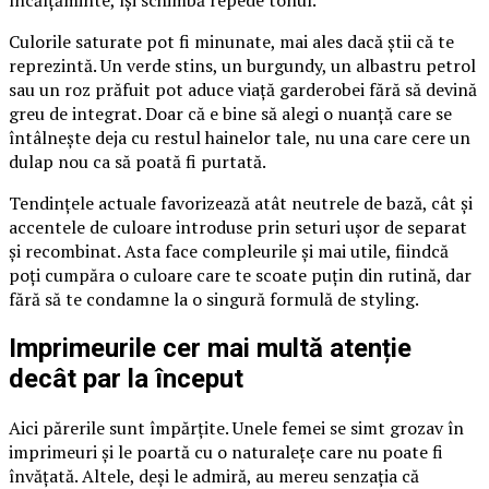
încălțăminte, își schimbă repede tonul.
Culorile saturate pot fi minunate, mai ales dacă știi că te
reprezintă. Un verde stins, un burgundy, un albastru petrol
sau un roz prăfuit pot aduce viață garderobei fără să devină
greu de integrat. Doar că e bine să alegi o nuanță care se
întâlnește deja cu restul hainelor tale, nu una care cere un
dulap nou ca să poată fi purtată.
Tendințele actuale favorizează atât neutrele de bază, cât și
accentele de culoare introduse prin seturi ușor de separat
și recombinat. Asta face compleurile și mai utile, fiindcă
poți cumpăra o culoare care te scoate puțin din rutină, dar
fără să te condamne la o singură formulă de styling.
Imprimeurile cer mai multă atenție
decât par la început
Aici părerile sunt împărțite. Unele femei se simt grozav în
imprimeuri și le poartă cu o naturalețe care nu poate fi
învățată. Altele, deși le admiră, au mereu senzația că