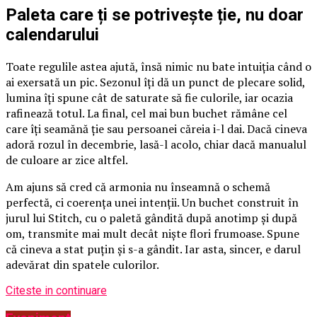
Paleta care ți se potrivește ție, nu doar
calendarului
Toate regulile astea ajută, însă nimic nu bate intuiția când o
ai exersată un pic. Sezonul îți dă un punct de plecare solid,
lumina îți spune cât de saturate să fie culorile, iar ocazia
rafinează totul. La final, cel mai bun buchet rămâne cel
care îți seamănă ție sau persoanei căreia i-l dai. Dacă cineva
adoră rozul în decembrie, lasă-l acolo, chiar dacă manualul
de culoare ar zice altfel.
Am ajuns să cred că armonia nu înseamnă o schemă
perfectă, ci coerența unei intenții. Un buchet construit în
jurul lui Stitch, cu o paletă gândită după anotimp și după
om, transmite mai mult decât niște flori frumoase. Spune
că cineva a stat puțin și s-a gândit. Iar asta, sincer, e darul
adevărat din spatele culorilor.
Citeste in continuare