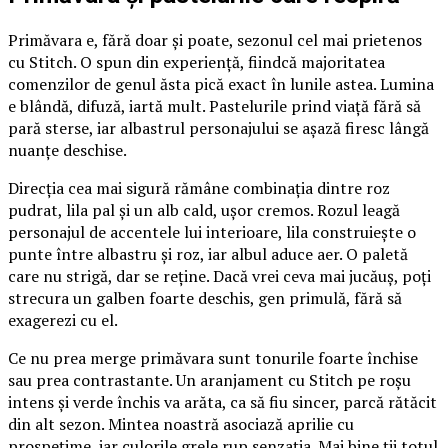
Primăvara e, fără doar și poate, sezonul cel mai prietenos
cu Stitch. O spun din experiență, fiindcă majoritatea
comenzilor de genul ăsta pică exact în lunile astea. Lumina
e blândă, difuză, iartă mult. Pastelurile prind viață fără să
pară sterse, iar albastrul personajului se așază firesc lângă
nuanțe deschise.
Direcția cea mai sigură rămâne combinația dintre roz
pudrat, lila pal și un alb cald, ușor cremos. Rozul leagă
personajul de accentele lui interioare, lila construiește o
punte între albastru și roz, iar albul aduce aer. O paletă
care nu strigă, dar se reține. Dacă vrei ceva mai jucăuș, poți
strecura un galben foarte deschis, gen primulă, fără să
exagerezi cu el.
Ce nu prea merge primăvara sunt tonurile foarte închise
sau prea contrastante. Un aranjament cu Stitch pe roșu
intens și verde închis va arăta, ca să fiu sincer, parcă rătăcit
din alt sezon. Mintea noastră asociază aprilie cu
prospețime, iar culorile grele rup senzația. Mai bine ții totul