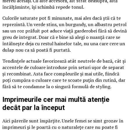
mereu același. Cu alte accesorii, alt strat deasupra, altă
încălțăminte, își schimbă repede tonul.
Culorile saturate pot fi minunate, mai ales dacă știi că te
reprezintă. Un verde stins, un burgundy, un albastru petrol
sau un roz prăfuit pot aduce viață garderobei fără să devină
greu de integrat. Doar că e bine să alegi o nuanță care se
întâlnește deja cu restul hainelor tale, nu una care cere un
dulap nou ca să poată fi purtată.
Tendințele actuale favorizează atât neutrele de bază, cât și
accentele de culoare introduse prin seturi ușor de separat
și recombinat. Asta face compleurile și mai utile, fiindcă
poți cumpăra o culoare care te scoate puțin din rutină, dar
fără să te condamne la o singură formulă de styling.
Imprimeurile cer mai multă atenție
decât par la început
Aici părerile sunt împărțite. Unele femei se simt grozav în
imprimeuri și le poartă cu o naturalețe care nu poate fi