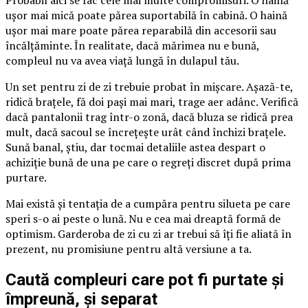
ușor mai mică poate părea suportabilă în cabină. O haină
ușor mai mare poate părea reparabilă din accesorii sau
încălțăminte. În realitate, dacă mărimea nu e bună,
compleul nu va avea viață lungă în dulapul tău.
Un set pentru zi de zi trebuie probat în mișcare. Așază-te,
ridică brațele, fă doi pași mai mari, trage aer adânc. Verifică
dacă pantalonii trag într-o zonă, dacă bluza se ridică prea
mult, dacă sacoul se încrețește urât când închizi brațele.
Sună banal, știu, dar tocmai detaliile astea despart o
achiziție bună de una pe care o regreți discret după prima
purtare.
Mai există și tentația de a cumpăra pentru silueta pe care
speri s-o ai peste o lună. Nu e cea mai dreaptă formă de
optimism. Garderoba de zi cu zi ar trebui să îți fie aliată în
prezent, nu promisiune pentru altă versiune a ta.
Caută compleuri care pot fi purtate și
împreună, și separat