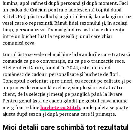
lumina, apoi rafinezi după persoană și după moment. Faci
un cadou de Crăciun pentru o adolescentă topită după
Stitch. Poți păstra albul și argintiul iernii, dar adaugi un roz
vesel care o reprezintă. Rămâi fidel sezonului și, în același
timp, personalizezi. Tocmai gândirea asta face diferența
între un buchet luat la repezeală și unul care chiar
comunică ceva.
Lucrul ăsta se vede cel mai bine la brandurile care tratează
comanda ca pe o conversație, nu ca pe o tranzacție rece.
Atelierul cu Daruri, fondat în 2024, este un brand
românesc de cadouri personalizate și buchete de flori.
Conceptul e orientat spre tineri, cu accent pe calitate și pe
un proces de comandă exclusiv, simplu și orientat către
client, de la selecție și mesaj pe panglică până la livrare.
Pentru genul ăsta de cadou gândit pe gustul cuiva anume
merg foarte bine
buchete cu Stitch
, unde paleta se poate
ajusta după sezon și după persoana care îl primește.
Mici detalii care schimbă tot rezultatul