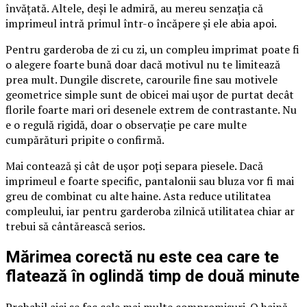
învățată. Altele, deși le admiră, au mereu senzația că
imprimeul intră primul într-o încăpere și ele abia apoi.
Pentru garderoba de zi cu zi, un compleu imprimat poate fi
o alegere foarte bună doar dacă motivul nu te limitează
prea mult. Dungile discrete, carourile fine sau motivele
geometrice simple sunt de obicei mai ușor de purtat decât
florile foarte mari ori desenele extrem de contrastante. Nu
e o regulă rigidă, doar o observație pe care multe
cumpărături pripite o confirmă.
Mai contează și cât de ușor poți separa piesele. Dacă
imprimeul e foarte specific, pantalonii sau bluza vor fi mai
greu de combinat cu alte haine. Asta reduce utilitatea
compleului, iar pentru garderoba zilnică utilitatea chiar ar
trebui să cântărească serios.
Mărimea corectă nu este cea care te
flatează în oglindă timp de două minute
Probabil aici se fac cele mai multe compromisuri. O haină