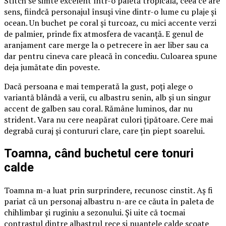
Stitch se simte excelent într-o paletă tropicală, ceea ce are
sens, fiindcă personajul însuși vine dintr-o lume cu plaje și
ocean. Un buchet pe coral și turcoaz, cu mici accente verzi
de palmier, prinde fix atmosfera de vacanță. E genul de
aranjament care merge la o petrecere în aer liber sau ca
dar pentru cineva care pleacă în concediu. Culoarea spune
deja jumătate din poveste.
Dacă persoana e mai temperată la gust, poți alege o
variantă blândă a verii, cu albastru senin, alb și un singur
accent de galben sau coral. Rămâne luminos, dar nu
strident. Vara nu cere neapărat culori țipătoare. Cere mai
degrabă curaj și contururi clare, care țin piept soarelui.
Toamna, când buchetul cere tonuri
calde
Toamna m-a luat prin surprindere, recunosc cinstit. Aș fi
pariat că un personaj albastru n-are ce căuta în paleta de
chihlimbar și ruginiu a sezonului. Și uite că tocmai
contrastul dintre albastrul rece și nuanțele calde scoate