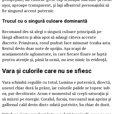
ușor, aproape transparent, și lași albastrul personajului să
fie singurul accent puternic.
Trucul cu o singură culoare dominantă
Recomand des să alegi o singură culoare principală pe
lângă albastru și abia apoi să adaugi câteva accente
discrete. Primăvara, rozul pudrat face minunat treaba asta.
Restul devin doar note de sprijin. Așa scapi de
aranjamentele aglomerate, în care fiecare floare se luptă
pentru atenție și, până la urmă, nu iese nimic în evidență.
Vara și culorile care nu se sfiesc
Vara schimbă regulile cu totul. Lumina e puternică, directă,
uneori chiar dură la prânz, iar culorile palide se topesc sub
ea, par decolorate. Acum e momentul să crești saturația și
să mizezi pe energie. Coralul, fucsia, turcoazul mai aprins și
galbenul cald devin dintr-odată potrivite, ba chiar de dorit.