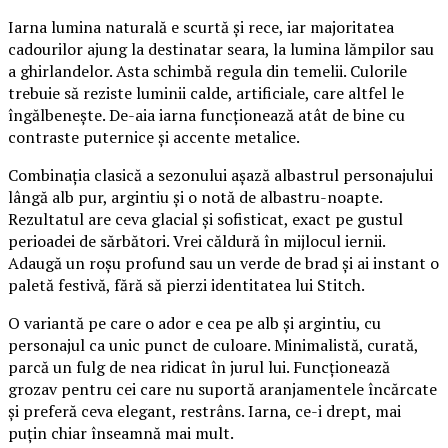
Iarna lumina naturală e scurtă și rece, iar majoritatea
cadourilor ajung la destinatar seara, la lumina lămpilor sau
a ghirlandelor. Asta schimbă regula din temelii. Culorile
trebuie să reziste luminii calde, artificiale, care altfel le
îngălbenește. De-aia iarna funcționează atât de bine cu
contraste puternice și accente metalice.
Combinația clasică a sezonului așază albastrul personajului
lângă alb pur, argintiu și o notă de albastru-noapte.
Rezultatul are ceva glacial și sofisticat, exact pe gustul
perioadei de sărbători. Vrei căldură în mijlocul iernii.
Adaugă un roșu profund sau un verde de brad și ai instant o
paletă festivă, fără să pierzi identitatea lui Stitch.
O variantă pe care o ador e cea pe alb și argintiu, cu
personajul ca unic punct de culoare. Minimalistă, curată,
parcă un fulg de nea ridicat în jurul lui. Funcționează
grozav pentru cei care nu suportă aranjamentele încărcate
și preferă ceva elegant, restrâns. Iarna, ce-i drept, mai
puțin chiar înseamnă mai mult.