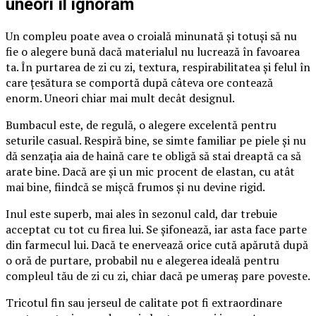
uneori îl ignorăm
Un compleu poate avea o croială minunată și totuși să nu
fie o alegere bună dacă materialul nu lucrează în favoarea
ta. În purtarea de zi cu zi, textura, respirabilitatea și felul în
care țesătura se comportă după câteva ore contează
enorm. Uneori chiar mai mult decât designul.
Bumbacul este, de regulă, o alegere excelentă pentru
seturile casual. Respiră bine, se simte familiar pe piele și nu
dă senzația aia de haină care te obligă să stai dreaptă ca să
arate bine. Dacă are și un mic procent de elastan, cu atât
mai bine, fiindcă se mișcă frumos și nu devine rigid.
Inul este superb, mai ales în sezonul cald, dar trebuie
acceptat cu tot cu firea lui. Se șifonează, iar asta face parte
din farmecul lui. Dacă te enervează orice cută apărută după
o oră de purtare, probabil nu e alegerea ideală pentru
compleul tău de zi cu zi, chiar dacă pe umeraș pare poveste.
Tricotul fin sau jerseul de calitate pot fi extraordinare