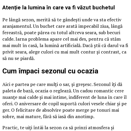
Atenție la lumina în care va fi văzut buchetul
Pe lângă sezon, merită să te gândești unde va sta efectiv
aranjamentul. Un buchet care arată impecabil ziua, lângă
fereastră, poate părea cu totul altceva seara, sub becuri
calde. Iarna problema apare cel mai des, pentru că stăm
mai mult în casă, la lumină artificială. Dacă știi că darul va fi
privit seara, alege culori cu mai mult contur și contrast, ca
să nu se piardă.
Cum împaci sezonul cu ocazia
Aici e partea pe care mulți o sar, și greșesc. Sezonul îți dă
paleta de bază, ocazia o reglează. Un cadou romantic cere
nuanțe mai calde și mai intime, indiferent de luna în care îl
oferi. O aniversare de copil suportă culori vesele chiar și pe
ger. O felicitare de absolvire poate merge pe tonuri mai
sobre, mai mature, fără să iasă din anotimp.
Practic, te uiți întâi la sezon ca să prinzi atmosfera și