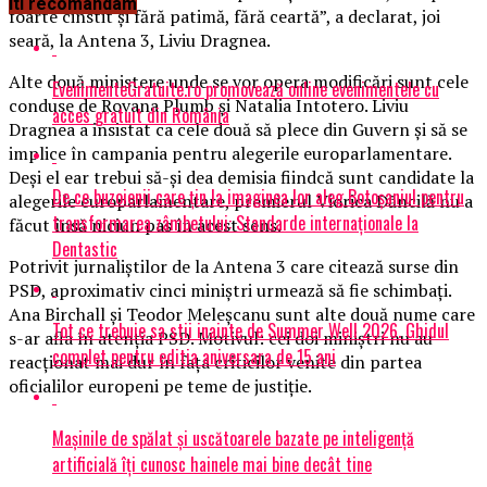
Iti recomandam
foarte cinstit şi fără patimă, fără ceartă”, a declarat, joi
seară, la Antena 3, Liviu Dragnea.
Alte două ministere unde se vor opera modificări sunt cele
EvenimenteGratuite.ro promovează online evenimentele cu
conduse de Rovana Plumb și Natalia Intotero. Liviu
acces gratuit din România
Dragnea a insistat ca cele două să plece din Guvern și să se
implice în campania pentru alegerile europarlamentare.
Deși el ear trebui să-și dea demisia fiindcă sunt candidate la
De ce buzoienii care țin la imaginea lor aleg Botoșaniul pentru
alegerile europarlamentare, premierul Viorica Dăncilă nu a
transformarea zâmbetului: Standarde internaționale la
făcut însă niciun pas în acest sens.
Dentastic
Potrivit jurnaliștilor de la Antena 3 care citează surse din
PSD, aproximativ cinci miniștri urmează să fie schimbați.
Ana Birchall și Teodor Meleșcanu sunt alte două nume care
Tot ce trebuie sa stii inainte de Summer Well 2026. Ghidul
s-ar afla în atenția PSD. Motivul: cei doi miniștri nu au
complet pentru editia aniversara de 15 ani
reacționat mai dur în fața criticilor venite din partea
oficialilor europeni pe teme de justiție.
Mașinile de spălat și uscătoarele bazate pe inteligență
artificială îți cunosc hainele mai bine decât tine