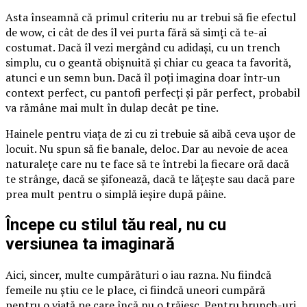
Asta înseamnă că primul criteriu nu ar trebui să fie efectul
de wow, ci cât de des îl vei purta fără să simți că te-ai
costumat. Dacă îl vezi mergând cu adidași, cu un trench
simplu, cu o geantă obișnuită și chiar cu geaca ta favorită,
atunci e un semn bun. Dacă îl poți imagina doar într-un
context perfect, cu pantofi perfecți și păr perfect, probabil
va rămâne mai mult în dulap decât pe tine.
Hainele pentru viața de zi cu zi trebuie să aibă ceva ușor de
locuit. Nu spun să fie banale, deloc. Dar au nevoie de acea
naturalețe care nu te face să te întrebi la fiecare oră dacă
te strânge, dacă se șifonează, dacă te lățește sau dacă pare
prea mult pentru o simplă ieșire după pâine.
Începe cu stilul tău real, nu cu
versiunea ta imaginară
Aici, sincer, multe cumpărături o iau razna. Nu fiindcă
femeile nu știu ce le place, ci fiindcă uneori cumpără
pentru o viață pe care încă nu o trăiesc. Pentru brunch-uri