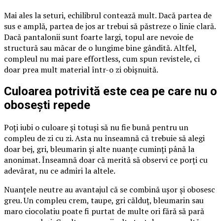
Mai ales la seturi, echilibrul contează mult. Dacă partea de
sus e amplă, partea de jos ar trebui să păstreze o linie clară.
Dacă pantalonii sunt foarte largi, topul are nevoie de
structură sau măcar de o lungime bine gândită. Altfel,
compleul nu mai pare effortless, cum spun revistele, ci
doar prea mult material într-o zi obișnuită.
Culoarea potrivită este cea pe care nu o
obosești repede
Poți iubi o culoare și totuși să nu fie bună pentru un
compleu de zi cu zi. Asta nu înseamnă că trebuie să alegi
doar bej, gri, bleumarin și alte nuanțe cuminți până la
anonimat. Înseamnă doar că merită să observi ce porți cu
adevărat, nu ce admiri la altele.
Nuanțele neutre au avantajul că se combină ușor și obosesc
greu. Un compleu crem, taupe, gri călduț, bleumarin sau
maro ciocolatiu poate fi purtat de multe ori fără să pară