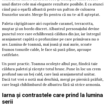
unul dintre cele mai elegante rezultate posibile. E ca atunci
când pui o eșarfă albastră peste un palton de culoarea
frunzelor uscate. Merge fix pentru că nu te-ai fi așteptat.
Paleta câștigătoare aici cuprinde caramel, terracotta,
muștar și un bordo discret. Albastrul personajului devine
punctul rece care echilibrează căldura din jur, iar întregul
aranjament capătă o profunzime pe care primăvara nu o
are. Lumina de toamnă, mai joasă și mai aurie, scoate
frumos tonurile calde, le face să pară pline, aproape
catifelate.
Un pont practic. Toamna ocolește albul pur, fiindcă taie
căldura paletei și răcește totul brusc. Pune în loc un crem
profund sau un bej cald, care lasă aranjamentul unitar.
Dacă tot vrei o notă mai deschisă, mergi pe piersică prăfuit,
care leagă chihlimbarul de albastru fără să strice armonia.
Iarna și contrastele care prind la lumina
serii