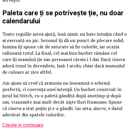
servește.
Paleta care ți se potrivește ție, nu doar
calendarului
Toate regulile astea ajută, însă nimic nu bate intuiția când o
ai exersată un pic. Sezonul îți dă un punct de plecare solid,
lumina îți spune cât de saturate să fie culorile, iar ocazia
rafinează totul. La final, cel mai bun buchet rămâne cel
care îți seamănă ție sau persoanei căreia i-l dai. Dacă cineva
adoră rozul în decembrie, lasă-l acolo, chiar dacă manualul
de culoare ar zice altfel.
Am ajuns să cred că armonia nu înseamnă o schemă
perfectă, ci coerența unei intenții. Un buchet construit în
jurul lui Stitch, cu o paletă gândită după anotimp și după
om, transmite mai mult decât niște flori frumoase. Spune
că cineva a stat puțin și s-a gândit. Iar asta, sincer, e darul
adevărat din spatele culorilor.
Citeste in continuare