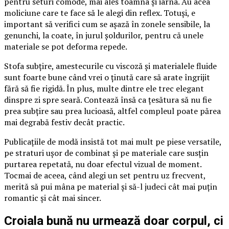
pentru seturi comode, mai ales toamna și iarna. Au acea
moliciune care te face să le alegi din reflex. Totuși, e
important să verifici cum se așază în zonele sensibile, la
genunchi, la coate, în jurul șoldurilor, pentru că unele
materiale se pot deforma repede.
Stofa subțire, amestecurile cu viscoză și materialele fluide
sunt foarte bune când vrei o ținută care să arate îngrijit
fără să fie rigidă. În plus, multe dintre ele trec elegant
dinspre zi spre seară. Contează însă ca țesătura să nu fie
prea subțire sau prea lucioasă, altfel compleul poate părea
mai degrabă festiv decât practic.
Publicațiile de modă insistă tot mai mult pe piese versatile,
pe straturi ușor de combinat și pe materiale care susțin
purtarea repetată, nu doar efectul vizual de moment.
Tocmai de aceea, când alegi un set pentru uz frecvent,
merită să pui mâna pe material și să-l judeci cât mai puțin
romantic și cât mai sincer.
Croiala bună nu urmează doar corpul, ci