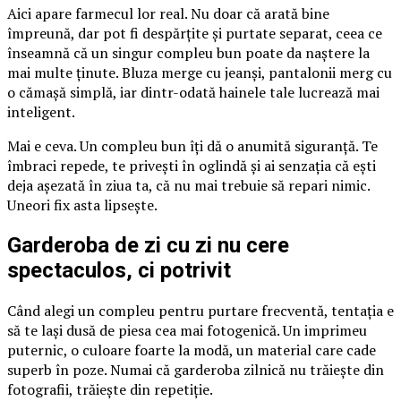
Aici apare farmecul lor real. Nu doar că arată bine
împreună, dar pot fi despărțite și purtate separat, ceea ce
înseamnă că un singur compleu bun poate da naștere la
mai multe ținute. Bluza merge cu jeanși, pantalonii merg cu
o cămașă simplă, iar dintr-odată hainele tale lucrează mai
inteligent.
Mai e ceva. Un compleu bun îți dă o anumită siguranță. Te
îmbraci repede, te privești în oglindă și ai senzația că ești
deja așezată în ziua ta, că nu mai trebuie să repari nimic.
Uneori fix asta lipsește.
Garderoba de zi cu zi nu cere
spectaculos, ci potrivit
Când alegi un compleu pentru purtare frecventă, tentația e
să te lași dusă de piesa cea mai fotogenică. Un imprimeu
puternic, o culoare foarte la modă, un material care cade
superb în poze. Numai că garderoba zilnică nu trăiește din
fotografii, trăiește din repetiție.