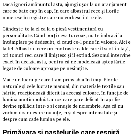
Dacă ignori amănuntul ăsta, ajungi ușor la un aranjament
care se bate cap în cap, în care albastrul rece și florile
nimeresc în registre care nu vorbesc între ele.
Gândește-te la el ca la o piesă vestimentară cu
personalitate. Când porți ceva turcoaz, nu te îmbraci la
întâmplare pe dedesubt, ci cauți ce-l pune în valoare. Aici e
la fel. Albastrul cere ori contraste calde care îl scot în față,
ori tonuri reci care îl liniștesc și îl extind. Sezonul intervine
exact în decizia asta, pentru că ne modelează așteptările
legate de culoare aproape pe nesimțite.
Mai e un lucru pe care l-am prins abia în timp. Florile
naturale și cele lucrate manual, din materiale textile sau
hârtie, reacționează diferit la aceeași culoare, în funcție de
lumina anotimpului. Un roz care pare delicat în aprilie
devine spălăcit într-o zi cenușie de noiembrie. Așa că nu
vorbim doar despre nuanțe, ci și despre intensitate și
despre cum cade lumina pe ele.
Primăvara și pastelurile care respiră