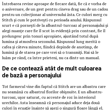
Întrebarea revine aproape de fiecare dată, fie că e vorba de
o aniversare, de un gest pentru cineva drag sau de un cadou
pentru un colecționar al universului ăsta. Ce culori merg cu
Stitch și cum le potrivești cu perioada anului. Răspunsul
scurt e că pornești de la albastrul-turcoaz al personajului și
alegi nuanțe care fie îl scot în evidență prin contrast, fie îl
prelungesc prin tonuri apropiate, ajustând totul după
lumina și atmosfera sezonului. Răspunsul lung merită o
cafea și câteva minute, fiindcă depinde de anotimp, de
lumină și de starea pe care vrei să o transmiți. Hai să le
luăm pe rând, ca între prieteni, nu ca dintr-un manual.
De ce contează atât de mult culoarea
de bază a personajului
Tot farmecul vine din faptul că Stitch are un albastru care
nu seamănă cu albastrul florilor obișnuite. E un albastru-
turcoaz, ușor saturat, cu accente de roz în interiorul
urechilor. Asta înseamnă că personajul aduce deja două
culori în ecuație înainte să așezi o singură floare lângă el.