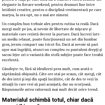
elegante în fiecare weekend, pentru drumuri line între
întâlniri creative, pentru o disciplină vestimentară pe care
marțea, la ora opt, nu o mai are nimeni.
Un compleu bun trebuie ales pentru rutina ta reală. Dacă
mergi mult pe jos, ai nevoie de libertate de mișcare și
materiale care rezistă decent la purtare. Dacă lucrezi într-
un mediu relaxat, poate funcționează un set din bumbac
gros, jerseu compact sau tricot fin. Dacă ai nevoie să pari
ușor mai îngrijită, atunci un compleu cu pantaloni drepți și
sacou lejer ori o variantă din stofă subțire poate face treabă
excelentă.
Gândește-te, fără să idealizezi prea mult, cum arată o
săptămână obișnuită. Câte ore stai pe scaun, cât mergi, cât
de des intri și ieși din spații încălzite, cât de des te vezi în
situații în care vrei să pari aranjată, dar nu scorțoasă.
Răspunsurile astea valorează mai mult decât orice trend.
Materialul schimbă totul, chiar dacă