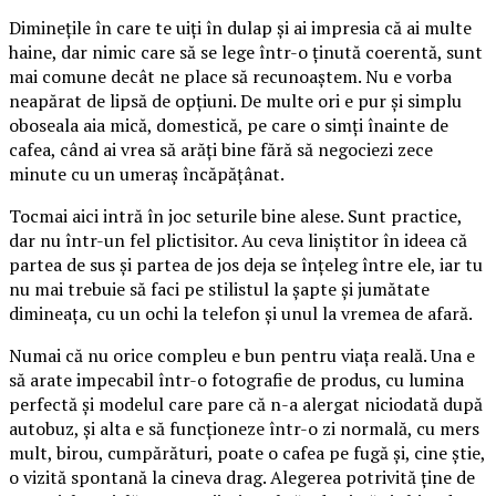
Diminețile în care te uiți în dulap și ai impresia că ai multe
haine, dar nimic care să se lege într-o ținută coerentă, sunt
mai comune decât ne place să recunoaștem. Nu e vorba
neapărat de lipsă de opțiuni. De multe ori e pur și simplu
oboseala aia mică, domestică, pe care o simți înainte de
cafea, când ai vrea să arăți bine fără să negociezi zece
minute cu un umeraș încăpățânat.
Tocmai aici intră în joc seturile bine alese. Sunt practice,
dar nu într-un fel plictisitor. Au ceva liniștitor în ideea că
partea de sus și partea de jos deja se înțeleg între ele, iar tu
nu mai trebuie să faci pe stilistul la șapte și jumătate
dimineața, cu un ochi la telefon și unul la vremea de afară.
Numai că nu orice compleu e bun pentru viața reală. Una e
să arate impecabil într-o fotografie de produs, cu lumina
perfectă și modelul care pare că n-a alergat niciodată după
autobuz, și alta e să funcționeze într-o zi normală, cu mers
mult, birou, cumpărături, poate o cafea pe fugă și, cine știe,
o vizită spontană la cineva drag. Alegerea potrivită ține de