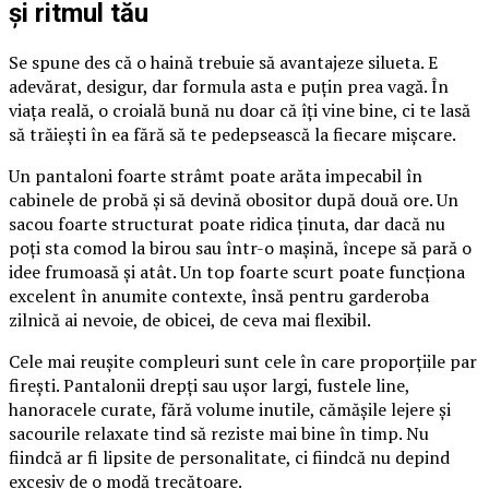
și ritmul tău
Se spune des că o haină trebuie să avantajeze silueta. E
adevărat, desigur, dar formula asta e puțin prea vagă. În
viața reală, o croială bună nu doar că îți vine bine, ci te lasă
să trăiești în ea fără să te pedepsească la fiecare mișcare.
Un pantaloni foarte strâmt poate arăta impecabil în
cabinele de probă și să devină obositor după două ore. Un
sacou foarte structurat poate ridica ținuta, dar dacă nu
poți sta comod la birou sau într-o mașină, începe să pară o
idee frumoasă și atât. Un top foarte scurt poate funcționa
excelent în anumite contexte, însă pentru garderoba
zilnică ai nevoie, de obicei, de ceva mai flexibil.
Cele mai reușite compleuri sunt cele în care proporțiile par
firești. Pantalonii drepți sau ușor largi, fustele line,
hanoracele curate, fără volume inutile, cămășile lejere și
sacourile relaxate tind să reziste mai bine în timp. Nu
fiindcă ar fi lipsite de personalitate, ci fiindcă nu depind
excesiv de o modă trecătoare.