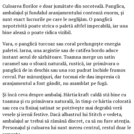
Culoarea florilor e doar jumătate din socoteală. Panglica,
ambalajul și fundalul aranjamentului contează enorm, și
sunt exact lucrurile pe care le neglijăm. O panglică
nepotrivită poate strica o paletă altfel impecabilă, iar una
bine aleasă o poate ridica vizibil.
Vara, o panglică turcoaz sau coral prelungește energia
paletei. Iarna, una argintie sau de catifea bordo aduce
instant aerul de sărbătoare. Toamna merge un satin
caramel sau o sfoară naturală, rustică, iar primăvara o
panglică de in deschis sau una roz pudrat închide frumos
cercul. Par mărunțișuri, dar tocmai ele dau impresia că
aranjamentul a fost gândit, nu asamblat pe fugă.
Și încă ceva despre ambalaj. Hârtia kraft caldă stă bine cu
toamna și cu primăvara naturală, în timp ce hârtia colorată
sau cea cu finisaj satinat se potrivește mai degrabă verii
vesele și iernii festive. Dacă albastrul lui Stitch e vedeta,
ambalajul ar trebui să rămână discret, ca să nu fure atenția.
Personajul și culoarea lui sunt mereu centrul, restul doar le