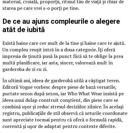
material, croială, proporții, ritmul tău de viață și chiar de
starea pe care vrei s-o porți pe tine.
De ce au ajuns compleurile o alegere
atât de iubită
Există haine care cer mult de la tine și haine care te ajută.
Un compleu reușit intră în a doua categorie. Îți oferă
impresia de ținută pusă la punct fără să te oblige la prea
multă planificare, iar asta, sincer, valorează mult în
garderoba de zi cu zi.
În ultimii ani, ideea de garderobă utilă a câștigat teren.
Editorii Vogue vorbesc despre piese de bază versatile,
purtate sezon după sezon, iar Who What Wear insistă pe
ideea unui dulap construit conștient, din piese care se
combină ușor și reduc stresul deciziilor zilnice. În același
registru, publicațiile de stil observă că seturile coordonate
sunt apreciate tocmai pentru că oferă o formulă rapidă,
coerentă și ușor de adaptat pentru contexte diferite.