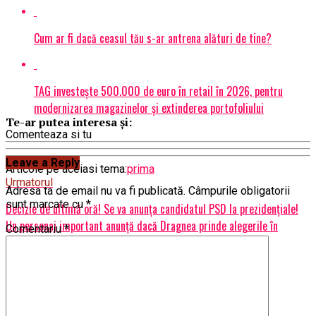
Cum ar fi dacă ceasul tău s-ar antrena alături de tine?
TAG investește 500.000 de euro în retail în 2026, pentru
modernizarea magazinelor și extinderea portofoliului
Te-ar putea interesa și:
Comenteaza si tu
Leave a Reply
Articole pe aceiasi tema:
prima
Urmatorul
Adresa ta de email nu va fi publicată.
Câmpurile obligatorii
sunt marcate cu
*
Decizie de ultimă oră! Se va anunța candidatul PSD la prezidențiale!
Un personaj important anunță dacă Dragnea prinde alegerile în
Comentariu
*
libertate | BuzauAZI
Nu ratati
Revoltător! Permise de conducere pentru analfabeți. Detalii
incredibile – capital.ro | BuzauAZI