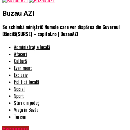
Buzau AZI
Se schimbă miniștrii! Numele care vor dispărea din Guvernul
Dăncilă(SURSE) – capital.ro | BuzauAZI
Administrație locală
Afaceri
Cultură
Eveniment
Exclusiv
Politică locală
Social
Sport
Știri din județ
Viața în Buzău
Turism
Eveniment