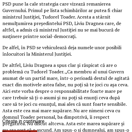
PSD pune la cale strategia care vizează remanierea
Guvernului. Primul pe lista schimbărilor ar putea fi chiar
ministrul Justiției, Tudorel Toader. Acesta a stârnit
nemulțumirea președintelui PSD, Liviu Dragnea care, de
altfel, a admis că ministrul Justiției nu se mai bucură de
susținere printre social-democrați.
De alfel, în PSD se vehiculează deja numele unor posibili
înlocuitori la Ministerul Justiției.
De altfel, Liviu Dragnea a spus clar și răspicat că are o
problemă cu Tudorel Toader. „Ca membru al unui Guvern
asumat de un partid mare, într-o perioadă destul de agitată
exact din motivele astea false, nu poţi să te joci cu aşa ceva.
Aici este vorba despre o responsabilitate foarte mare pe
care trebuie să ţi-o asumi şi nu poţi să enunţi ceva după
care să te joci cu enunţul, mai ales că sunt foarte sensibile.
Asta este cea mai mare supărare. Nu are nimeni ceva cu
domnul Toader personal, ba dimpotrivă, îi respect
Citeste in continuare
pregătirea. Nu discut altceva. Asta este marea supărare şi
nu are rost să o ascund. Am spus-o şi dumnealui, am spus-o