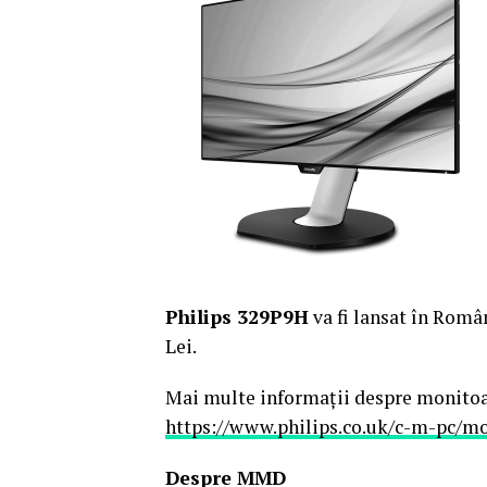
Philips 329P9H
va fi lansat în Româ
Lei.
Mai multe informații despre monitoare
https://www.philips.co.uk/c-m-pc/m
Despre MMD