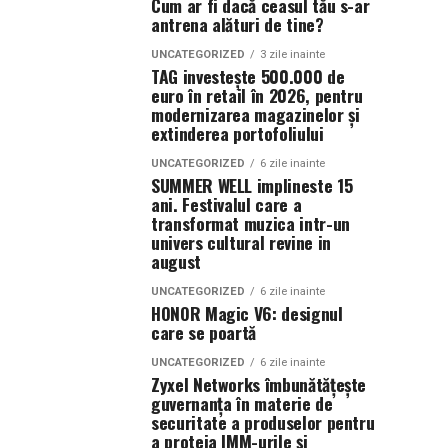
Cum ar fi dacă ceasul tău s-ar
antrena alături de tine?
UNCATEGORIZED
3 zile inainte
TAG investește 500.000 de
euro în retail în 2026, pentru
modernizarea magazinelor și
extinderea portofoliului
UNCATEGORIZED
6 zile inainte
SUMMER WELL implineste 15
ani. Festivalul care a
transformat muzica intr-un
univers cultural revine in
august
UNCATEGORIZED
6 zile inainte
HONOR Magic V6: designul
care se poartă
UNCATEGORIZED
6 zile inainte
Zyxel Networks îmbunătățește
guvernanța în materie de
securitate a produselor pentru
a proteja IMM-urile și