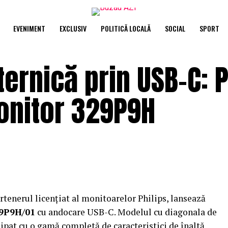
EVENIMENT
EXCLUSIV
POLITICĂ LOCALĂ
SOCIAL
SPORT
ernică prin USB-C: P
onitor 329P9H
tenerul licențiat al monitoarelor Philips, lansează
29P9H/01
cu andocare USB-C. Modelul cu diagonala de
hipat cu o gamă completă de caracteristici de înaltă