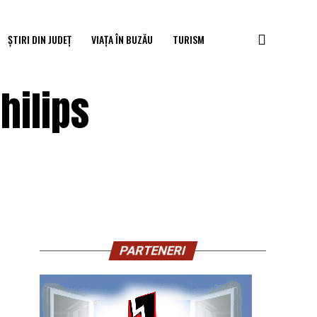
ȘTIRI DIN JUDEȚ
VIAȚA ÎN BUZĂU
TURISM
hilips
PARTENERI