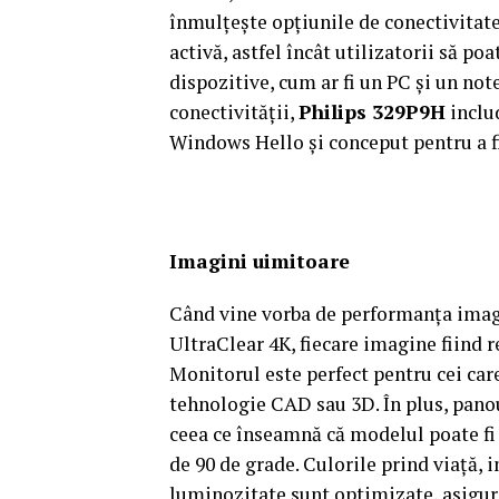
înmulțește opțiunile de conectivitate
activă, astfel încât utilizatorii să 
dispozitive, cum ar fi un PC și un no
conectivității,
Philips 329P9H
inclu
Windows Hello și conceput pentru a fi
Imagini uimitoare
Când vine vorba de performanța imag
UltraClear 4K, fiecare imagine fiind re
Monitorul este perfect pentru cei car
tehnologie CAD sau 3D. În plus, panou
ceea ce înseamnă că modelul poate fi 
de 90 de grade. Culorile prind viață, 
luminozitate sunt optimizate, asigurâ