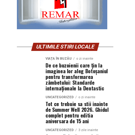
ULTIMILE STIRI LOCALE
VIAȚA ÎN BUZĂU
o zi inainte
De ce buzoienii care țin la
imaginea lor aleg Botoșaniul
pentru transformarea
zâmbetului: Standarde
internaționale la Dentastic
UNCATEGORIZED
o zi inainte
Tot ce trebuie sa stii inainte
de Summer Well 2026. Ghidul
complet pentru editia
aniversara de 15 ani
UNCATEGORIZED
3 zile inainte