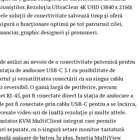
ioniștilor. Rezoluția UltraClear 4K UHD (3840 x 2160)
le soluții de conectivitate salvează timp și oferă
asigură o funcționare optimă pe tot parcursul zilei.
nanciar, graphic designeri și prosumeri.
 de astăzi au nevoie de o conectivitate puternică pentru
stația de andocare USB-C 3.1 cu posibilitate de
tul și versatilitatea conectării cu un singur cablu
i reversibil. O gamă largă de periferice, precum
t RJ-45, pot fi conectate direct la stația de andocare a
e pot fi conectate prin cablu USB-C pentru a se încărca,
ccesate video-uri de înaltă rezoluție și multe altele.
mutator KVM MultiClient integrat care permite
uri separate, cu o singură setare monitor-tastatură-
mplă apăsare de buton. În plus, funcția MultiView