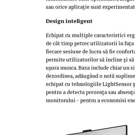
sau orice aplicație sunt experimentat
Design inteligent
Echipat cu multiple caracteristici e
de cât timp petrec utilizatorii în faț
fiecare sesiune de lucru să fie confor
permite utilizatorilor să încline și s
ușura munca. Baza include chiar un si
dezordinea, adăugând o notă supliment
echipat cu tehnologiile LightSensor ș
pentru a detecta prezența sau absența
monitorului – pentru a economisi en