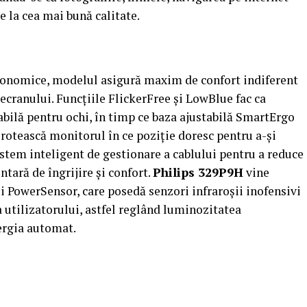
e la cea mai bună calitate.
rgonomice, modelul asigură maxim de confort indiferent
a ecranului. Funcțiile FlickerFree și LowBlue fac ca
tabilă pentru ochi, în timp ce baza ajustabilă SmartErgo
ă rotească monitorul în ce poziție doresc pentru a-și
stem inteligent de gestionare a cablului pentru a reduce
ară de îngrijire și confort.
Philips 329P9H
vine
i PowerSensor, care posedă senzori infraroșii inofensivi
 utilizatorului, astfel reglând luminozitatea
ergia automat.