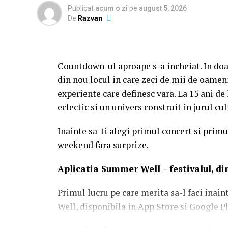
Publicat
acum o zi
pe
august 5, 2026
De
Razvan
Countdown-ul aproape s-a incheiat. In doa
din nou locul in care zeci de mii de oameni
experiente care definesc vara. La 15 ani d
eclectic si un univers construit in jurul c
Inainte sa-ti alegi primul concert si primul
weekend fara surprize.
Aplica
t
ia Summer Well
– festivalul, d
Primul lucru pe care merita sa-l faci inain
Well, disponibila in App Store si Google Pl