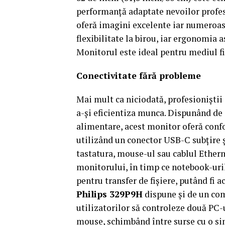
performanță adaptate nevoilor profes
oferă imagini excelente iar numeroase
flexibilitate la birou, iar ergonomia 
Monitorul este ideal pentru mediul fi
Conectivitate fără probleme
Mai mult ca niciodată, profesioniștii
a-și eficientiza munca. Dispunând de 
alimentare, acest monitor oferă confor
utilizând un conector USB-C subțire ș
tastatura, mouse-ul sau cablul Etherne
monitorului, în timp ce notebook-uril
pentru transfer de fișiere, putând fi a
Philips 329P9H
dispune și de un co
utilizatorilor să controleze două PC-
mouse, schimbând între surse cu o si