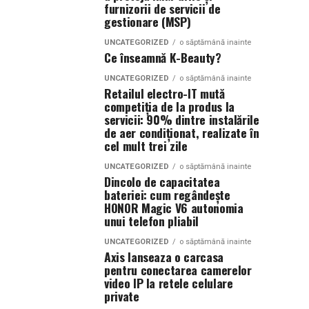
furnizorii de servicii de
gestionare (MSP)
UNCATEGORIZED
o săptămână inainte
Ce înseamnă K-Beauty?
UNCATEGORIZED
o săptămână inainte
Retailul electro-IT mută
competiția de la produs la
servicii: 90% dintre instalările
de aer condiționat, realizate în
cel mult trei zile
UNCATEGORIZED
o săptămână inainte
Dincolo de capacitatea
bateriei: cum regândește
HONOR Magic V6 autonomia
unui telefon pliabil
UNCATEGORIZED
o săptămână inainte
Axis lanseaza o carcasa
pentru conectarea camerelor
video IP la retele celulare
private