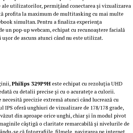
 ale utilizatorilor, permițând conectarea și vizualizarea
poată profita la maximum de multitasking cu mai multe
tebook simultan. Pentru a finaliza experiența
de un pop-up webcam, echipat cu recunoaștere facială
 ușor de ascuns atunci când nu este utilizat.
inii,
Philips 329P9H
este echipat cu rezoluția UHD
dată cu detalii precise și cu o acuratețe a culorii.
e necesită precizie extremă atunci când lucrează cu
l IPS oferă unghiuri de vizualizare de 178/178 grade,
văzut din aproape orice unghi, chiar și în modul pivot
imaginile câștigă o claritate remarcabilă și nivelurile de
ndu-se că fotografiile, filmele, navigarea pe internet