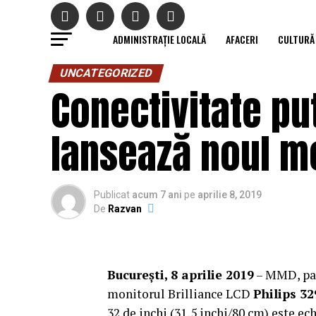
ADMINISTRAȚIE LOCALĂ
AFACERI
CULTURĂ
UNCATEGORIZED
Conectivitate put
lansează noul m
Publicat
acum 7 ani
pe
aprilie 8, 2019
De
Razvan
Bucure
ș
ti, 8 aprilie 2019
– MMD, par
monitorul Brilliance LCD
Philips 3
32 de inchi (31,5 inchi/80 cm) este ec