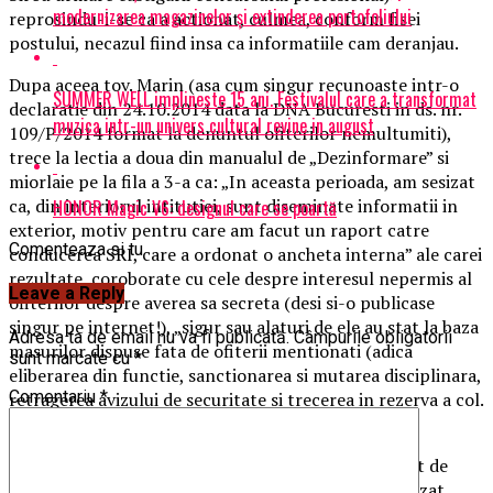
modernizarea magazinelor și extinderea portofoliului
reprosindu-i-se ca a actionat, culmea, conform fisei
postului, necazul fiind insa ca informatiile cam deranjau.
Dupa aceea tov. Marin (asa cum singur recunoaste intr-o
SUMMER WELL implineste 15 ani. Festivalul care a transformat
declaratie din 24.10.2014 data la DNA Bucuresti in ds. nr.
muzica intr-un univers cultural revine in august
109/P/2014 format la denuntul ofiterilor nemultumiti),
trece la lectia a doua din manualul de „Dezinformare” si
miorlaie pe la fila a 3-a ca: „In aceasta perioada, am sesizat
ca, din interiorul intitutiei, sunt diseminate informatii in
HONOR Magic V6: designul care se poartă
exterior, motiv pentru care am facut un raport catre
Comenteaza si tu
conducerea SRI, care a ordonat o ancheta interna” ale carei
rezultate, coroborate cu cele despre interesul nepermis al
Leave a Reply
ofiterilor despre averea sa secreta (desi si-o publicase
singur pe internet!), „sigur sau alaturi de ele au stat la baza
Adresa ta de email nu va fi publicată.
Câmpurile obligatorii
masurilor dispuse fata de ofiterii mentionati (adica
sunt marcate cu
*
eliberarea din functie, sanctionarea si mutarea disciplinara,
Comentariu
*
retragerea avizului de securitate si trecerea in rezerva a col.
Gulianu Florin si mr. Florea Daniel).
Dupa simulacrul de verificare speciala cu final dictat de
Coldea (trecerea in rezerva), cei nedreptatiti au sesizat