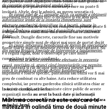
Aici părerile sunt împărțite. Unele femei se simt grozav în
de corupție comise în cursul anului 2015.
imprimeuri și le poartă cu o naturalețe care nu poate fi
învățată. Altele, deși le admiră, au mereu senzația că
În cursul zilei de 27 ianuarie 2016, ca urmare a obținerii
imprimeul intră primul într-o încăpere și ele abia apoi.
autorizărilor legale de la instanța competentă, sunt
efectuate percheziții domiciliare în 4 locații, situate în
Pentru garderoba de zi cu zi, un compleu imprimat poate fi
județul Prahova, reprezentând domiciliile unor persoane
o alegere foarte bună doar dacă motivul nu te limitează
fizice.
prea mult. Dungile discrete, carourile fine sau motivele
geometrice simple sunt de obicei mai ușor de purtat decât
În cauză, procurorii beneficiază de sprijin de specialitate
florile foarte mari ori desenele extrem de contrastante. Nu
din partea Brigăzii Speciale de Intervenție a Jandarmeriei.
e o regulă rigidă, doar o observație pe care multe
cumpărături pripite o confirmă.
Raportat la actele procedurale efectuate în prezenta
cauză, precizăm că, atunci când împrejurările vor permite,
Mai contează și cât de ușor poți separa piesele. Dacă
vom fi în măsură să oferim detalii suplimentare”.
imprimeul e foarte specific, pantalonii sau bluza vor fi mai
greu de combinat cu alte haine. Asta reduce utilitatea
compleului, iar pentru garderoba zilnică utilitatea chiar ar
În aceste condiții, stirile furnizate către public de aceste
trebui să cântărească serios.
organizații media
au avut la bază date şi informaţii
Mărimea corectă nu este cea care te
confidenţiale, comunicate de procurorii de caz în afara
cadrului legal.
flatează în oglindă timp de două minute