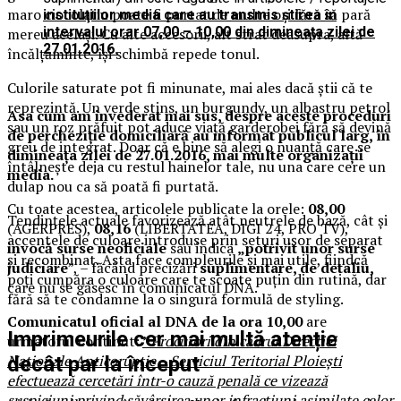
maro ciocolatiu poate fi purtat de multe ori fără să pară
instituţiilor media care au transmis ştirea în
intervalul orar 07,00 – 10,00 din dimineaţa zilei de
mereu același. Cu alte accesorii, alt strat deasupra, altă
27.01.2016.
încălțăminte, își schimbă repede tonul.
Culorile saturate pot fi minunate, mai ales dacă știi că te
reprezintă. Un verde stins, un burgundy, un albastru petrol
Asa cum am invederat mai sus, despre aceste proceduri
sau un roz prăfuit pot aduce viață garderobei fără să devină
de percheziție domiciliară au informat publicul larg, în
greu de integrat. Doar că e bine să alegi o nuanță care se
dimineața zilei de 27.01.2016, mai multe organizații
întâlnește deja cu restul hainelor tale, nu una care cere un
media.
dulap nou ca să poată fi purtată.
Cu toate acestea, articolele publicate la orele:
08,00
Tendințele actuale favorizează atât neutrele de bază, cât și
(AGERPRES),
08,16
(LIBERTATEA, DIGI 24, PRO TV),
accentele de culoare introduse prin seturi ușor de separat
invocă surse neoficiale
sau indica
„potrivit unor surse
și recombinat. Asta face compleurile și mai utile, fiindcă
judiciare
”, – făcând precizări
suplimentare, de detaliu,
poți cumpăra o culoare care te scoate puțin din rutină, dar
care nu se găsesc în comunicatul DNA.
fără să te condamne la o singură formulă de styling.
Comunicatul oficial al DNA de la ora 10,00
are
Imprimeurile cer mai multă atenție
urmatorul continut:
”
Procurori din cadrul Direcției
Naționale Anticorupție – Serviciul Teritorial Ploiești
decât par la început
efectuează cercetări într-o cauză penală ce vizează
suspiciuni privind săvârșirea unor infracțiuni asimilate celor