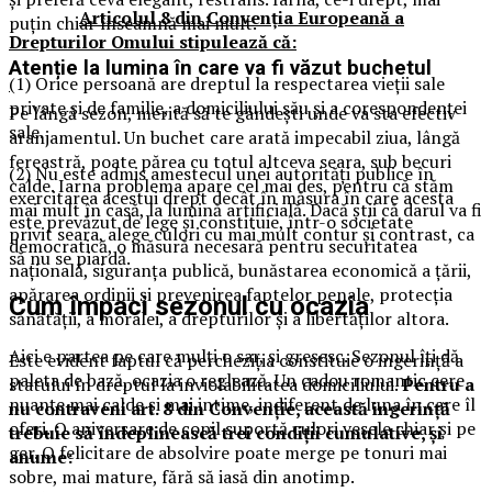
Articolul 8 din Convenția Europeană a
puțin chiar înseamnă mai mult.
Drepturilor Omului stipulează că:
Atenție la lumina în care va fi văzut buchetul
(
1) Orice persoană are dreptul la respectarea vieţii sale
private şi de familie, a domiciliului său şi a corespondenţei
Pe lângă sezon, merită să te gândești unde va sta efectiv
sale.
aranjamentul. Un buchet care arată impecabil ziua, lângă
fereastră, poate părea cu totul altceva seara, sub becuri
(2) Nu este admis amestecul unei autorităţi publice în
calde. Iarna problema apare cel mai des, pentru că stăm
exercitarea acestui drept decât în măsura în care acesta
mai mult în casă, la lumină artificială. Dacă știi că darul va fi
este prevăzut de lege şi constituie, într-o societate
privit seara, alege culori cu mai mult contur și contrast, ca
democratică, o măsură necesară pentru securitatea
să nu se piardă.
naţională, siguranţa publică, bunăstarea economică a ţării,
apărarea ordinii şi prevenirea faptelor penale, protecţia
Cum împaci sezonul cu ocazia
sănătăţii, a moralei, a drepturilor şi a libertăţilor altora.
Aici e partea pe care mulți o sar, și greșesc. Sezonul îți dă
Este evident faptul că percheziţia constituie o ingerinţă a
paleta de bază, ocazia o reglează. Un cadou romantic cere
statului în dreptul la inviolabilitatea domiciliului.
Pentru a
nuanțe mai calde și mai intime, indiferent de luna în care îl
nu contraveni art. 8 din Convenție, această ingerință
oferi. O aniversare de copil suportă culori vesele chiar și pe
trebuie să îndeplinească trei condiţii cumulative, și
ger. O felicitare de absolvire poate merge pe tonuri mai
anume:
sobre, mai mature, fără să iasă din anotimp.