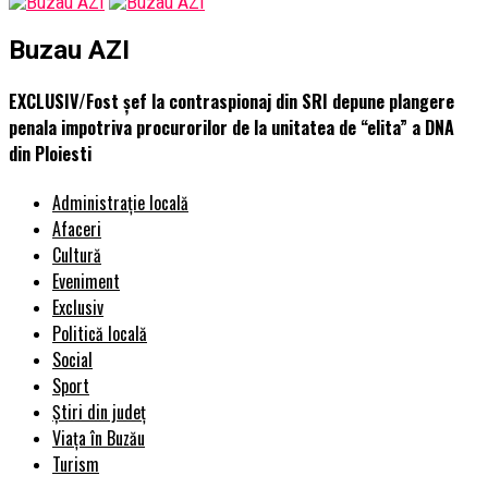
Buzau AZI
EXCLUSIV/Fost șef la contraspionaj din SRI depune plangere
penala impotriva procurorilor de la unitatea de “elita” a DNA
din Ploiesti
Administrație locală
Afaceri
Cultură
Eveniment
Exclusiv
Politică locală
Social
Sport
Știri din județ
Viața în Buzău
Turism