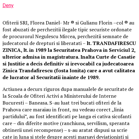
Deny
Ofiterii SRI, Florea Daniel- Mr ® si Gulianu Florin –col ® au
fost abuzati de perchezitii ilegale tipic securiste ordonate
de procurorul Negulescu Mircea, perchezitii semnate de
judecatorul de drepturi si liberatati –
lt. TRANDAFIRESCU
ZINICA, lt. in 1989 la Securitatea Prahova in Serviciul 2,
ulterior admisa in magistratura. Inalta Curte de Casatie
si Justitie a decis definitiv si irevocabil ca judecatoarea
Zinica Trandafirescu (fosta Ionita) care a avut calitatea
de lucrator al Securitatii inainte de 1989.
Actiunea a decurs riguros dupa manualele de securitate de
la Scoala de Ofiteri Activi a Ministerului de Interne
Bucuresti – Baneasa. S-au luat trei bucati ofiteri de la
Prahova care maraiau in front, nu vedeau corect „linia
partidului”, au fost identificati pe langa ei cativa sicofanti
care – din diferite motive (ranchiuna, servilism, speranta
obtinerii unei recompense) – s-au aratat dispusi sa scrie
cate in luna si stele despre acesti marsavi deviationisti si