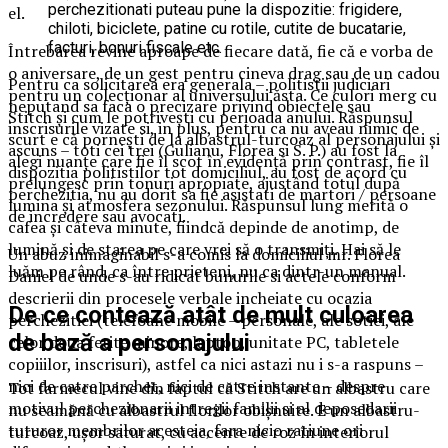
perchezitionati puteau pune la dispozitie: frigidere,
el.
chiloti, biciclete, patine cu rotile, cutite de bucatarie,
facturi, bonuri fiscale etc.
Întrebarea revine aproape de fiecare dată, fie că e vorba de
o aniversare, de un gest pentru cineva drag sau de un cadou
Pentru ca solicitarea era generala – politistii judiciari
pentru un colecționar al universului ăsta. Ce culori merg cu
neputand sa faca o precizare privind obiectele sau
Stitch și cum le potrivești cu perioada anului. Răspunsul
inscrisurile vizate si, in plus, pentru ca nu aveau nimic de
scurt e că pornești de la albastrul-turcoaz al personajului și
ascuns – toti cei trei (Gulianu, Florea si S. P.) au fost la
alegi nuanțe care fie îl scot în evidență prin contrast, fie îl
dispozitia politistilor tot domiciliul, au fost de acord cu
prelungesc prin tonuri apropiate, ajustând totul după
perchezitia, nu au dorit sa fie asistati de martori / persoane
lumina și atmosfera sezonului. Răspunsul lung merită o
de incredere sau avocati.
cafea și câteva minute, fiindcă depinde de anotimp, de
lumină și de starea pe care vrei să o transmiți. Hai să le
Un abuz inimaginabil s-a comis la domiciliul mr. Florea
luăm pe rând, ca între prieteni, nu ca dintr-un manual.
Daniel de unde s-au ridicat bunurile si actele conform
descrierii din procesele verbale incheiate cu ocazia
De ce contează atât de mult culoarea
perchezitiei (telefoane mobile – personale, ale sotiei, ale
de bază a personajului
celor doua fetite minore, laptop, unitate PC, tabletele
copiiilor, inscrisuri), astfel ca nici astazi nu i s-a raspuns –
nici de catre parchet, nici de catre instante – despre
Tot farmecul vine din faptul că Stitch are un albastru care
motivul perchezionarii intregii familii si al deposedarii
nu seamănă cu albastrul florilor obișnuite. E un albastru-
tuturor membrilor acesteia, fara nicio ratiune ori
turcoaz, ușor saturat, cu accente de roz în interiorul