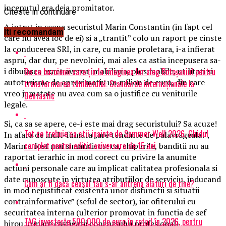
inceputul era deja promitator.
Citeste in continuare
A intrat in scena securistul Marin Constantin (in fapt cel
Iti recomandam
care nu avea loc de ei) si a „trantit” colo un raport pe cinste
la conducerea SRI, in care, cu manie proletara, i-a infierat
aspru, dar dur, pe nevolnici, mai ales ca astia incepusera sa-
De ce buzoienii care țin la imaginea lor aleg Botoșaniul pentru
i dibuiasca exact averea imobiliara, plus mobile, utilitati si
autoturisme de aproximativ un milion de euro, din care
transformarea zâmbetului: Standarde internaționale la
vreo jumatate nu avea cum sa o justifice cu veniturile
Dentastic
legale.
Si, ca sa se apere, ce-i este mai drag securistului? Sa acuze!
Tot ce trebuie sa stii inainte de Summer Well 2026. Ghidul
In afara de mult-fumata „are tendinte de palavrageala!”,
complet pentru editia aniversara de 15 ani
Marin a fost mai simandicos: ca, chipurile, banditii nu au
raportat ierarhic in mod corect cu privire la anumite
actiuni personale care au implicat calitatea profesionala si
date cunoscute in virtutea atributiilor de serviciu, inducand
Cum ar fi dacă ceasul tău s-ar antrena alături de tine?
in mod nejustificat existenta unor disfunctii si situatii
contrainformative” (seful de sector), iar ofiterului cu
securitatea interna (ulterior promovat in functia de sef
TAG investește 500.000 de euro în retail în 2026, pentru
birou urmare castigarii concursului profesional)