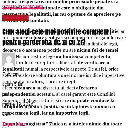
publica,
respectarea normelor procesuale penale si a
Citeste in continuare
drepturilor conventionale este o obligatie din
perspectiva legalitatii, iar nu o putere de apreciere pe
Eveniment
terenul oportunitatii.
Cum alegi cele mai potrivite compleuri
Distinct, nu se poate sustine ca incuvintarea perchezitiei ar
presupune
exclusiv
verificarea competentei organului care
pentru garderoba de zi cu zi?
solicita aceasta si efectuarea demersului in limitele legii,
deoarece o asemenea pozitie nu are
niciun fel de temei
legal.
Niciun text de lege
nu limiteaza
competenta
judecatorului de drepturi si libertati
de verificare a
legalitatii
numai la respectivele aspecte. De altfel, orice
Publicat
act de incalcare voluntara a unei norme juridice imperative
reprezinta un
abuz,
care are drept
acum 5 luni
efect
sicanarea
magistratului, deci
afectarea
independentiei
acestuia, al carei garant este Consiliul
pe
Superior al Magistraturii, si care
nu poate conduce la
martie 19, 2026
infaptuirea justiei. Justitia se infaptuieste numai cu
respectarea legii, iar nu impotriva legii.
De
Doamna „magistrat” Zinica n-a inteles nimic din toate
Eugen Marc