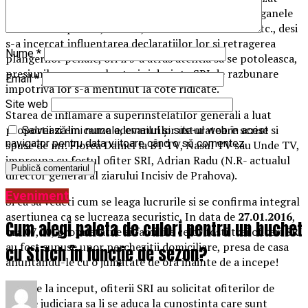
Comisia SRI (Sa traiti domnule Pop!), instantele, organele
de urmarire penala, CNSAS, Presedintia Romaniei etc., desi
s-a incercat influentarea declaratiilor lor si retragerea
Nume
*
plangerilor penale, ori li s-a atras atentia sa se potoleasca,
presiunile asupra celor trei si dorinta SRI de razbunare
Email
*
impotriva lor s-a mentinut la cote ridicate.
Site web
Starea de inflamare a superinstelatilor generali a luat
proportii si din cauza adevarurilor usturatoare scrise si
Salvează-mi numele, emailul și site-ul web în acest
navigator pentru data viitoare când o să comentez.
spuse de mr. Florea Daniel la B1 TV, Nasul TV sau Unde TV,
impreuna cu fostul ofiter SRI, Adrian Radu (N.R- actualul
director general al ziarului Incisiv de Prahova).
Eveniment
Si ca sa vedeti cum se leaga lucrurile si se confirma integral
asertiunea ca se lucreaza securistic, In data de
27.01.2016
,
Cum alegi paleta de culori pentru un buchet
ora 07,00, proprietatile si familiile celor fosti trei ofiteri SRI
au fost supuse unor perchezitii domiciliare, presa de casa
cu Stitch în funcție de sezon?
anuntandu-le cu o jumatate de ora inainte de a incepe!
Inca de la inceput, ofiterii SRI au solicitat ofiterilor de
politie judiciara sa li se aduca la cunostinta care sunt