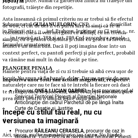
superb în poze. Numai că garderoba zilnică nu trăiește din
JUSTIŢIE
fotografii, trăiește din repetiție.
Asta înseamnă că primul criteriu nu ar trebui să fie efectul
Subsemnatul
GULIANU FLORIN
, CNP ________, domiciliat
de wow, ci cât de des îl vei purta fără să simți că te-ai
in Ploiesti, str. ____, jud. Prahova, legitimat cu CI seria __, nr.
costumat. Dacă îl vezi mergând cu adidași, cu un trench
___ in temeiul art. 288 si art. 289 Cod procedura penala
simplu, cu o geantă obișnuită și chiar cu geaca ta favorită,
formulez urmatoarea
atunci e un semn bun. Dacă îl poți imagina doar într-un
context perfect, cu pantofi perfecți și păr perfect, probabil
va rămâne mai mult în dulap decât pe tine.
PLANGERE PENALA
Hainele pentru viața de zi cu zi trebuie să aibă ceva ușor de
locuit. Nu spun să fie banale, deloc. Dar au nevoie de acea
Impotriva unor fosti sau actuali magistrati, respectiv:
naturalețe care nu te face să te întrebi la fiecare oră dacă
Procuror
ONEA LUCIAN GABRIEL
– fost procuror şef al
te strânge, dacă se șifonează, dacă te lățește sau dacă pare
Serviciul Teritorial Ploieşti al Direcţiei Naţionale
prea mult pentru o simplă ieșire după pâine.
Anticorupţie din cadrul Parchetul de pe lângă Înalta
Curte de Casaţie şi Justiţie
Începe cu stilul tău real, nu cu
si
versiunea ta imaginară
Procuror
RĂILEANU CERASELA
, procuror de caz în
Aici, sincer, multe cumpărături o iau razna. Nu fiindcă
dosarul nr. 150/P/2014 al Serviciului Teritorial Ploieşti