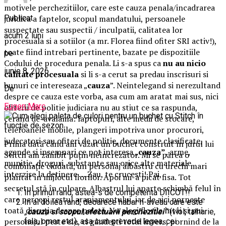
motivele perchezitiilor, care este cauza penala/incadrarea
Publicat
juridica a faptelor, scopul mandatului, persoanele
suspectate sau suspectii / inculpatii, calitatea lor
acum 2 luni
procesuala si a sotiilor (a mr. Florea fiind ofiter SRI activ!),
toate fiind intrebari pertinente, bazate pe dispozitiile
pe
Codului de procedura penala. Li s-a spus ca
nu au nicio
iunie 8, 2026
calitate
procesuala
si li s-a cerut sa predau inscrisuri si
bunuri ce intereseaza „
cauza
”. Neintelegand si nerezultand
De
despre ce cauza este vorba, asa cum am aratat mai sus, nici
Eugen Marc
ofiterii de politie judiciara nu au stiut ce sa raspunda,
cerand de-avalama: laptopuri, alte medii de stocare,
telefoanele mobile, plangeri impotriva unor procurori,
judecatori sau ofiteri de politie, documente clasificate,
Prima dată când am văzut un buchet construit în jurul lui
agende si insemnari ce pot interesa „
cauza”
, arme,
Stitch am zâmbit puțin neîncrezător. Mi se părea o
munitie, droguri, substante sau orice alte materiale
combinație ciudată, un personaj albastru cu urechi mari
interzise la detinere … Zau, te crucesti! Pai,
plantat în mijlocul florilor. Apoi mi-a picat fisa. Tot
secretul stă în culoare. Albastrul lui aparte schimbă felul în
In primul rand, astea-s de competenta DIICOT!!
care percepi restul aranjamentului, iar de aici pornește
In al doilea rand, deoarece habar n-aveau care este
toată discuția despre paletă. Nu alegi florile întâi și pui
„
cauza si scopul efectuarii perchezitiei”
(viol, talharie,
personajul peste ele, ci gândești totul invers, pornind de la
fals, omor etc.), asa cum prevede legea, cei