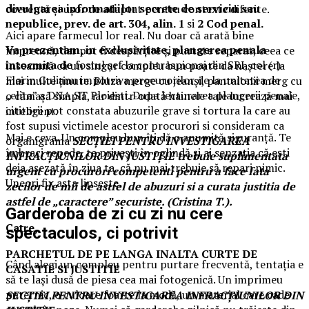
divulgarea informatiilor secrete de serviciu sau
coerentă și ușor de adaptat pentru contexte diferite.
nepublice, prev. de art. 304, alin. 1
si
2 Cod penal.
Aici apare farmecul lor real. Nu doar că arată bine
Va prezentam, in exclusivitate, plangerea penala
împreună, dar pot fi despărțite și purtate separat, ceea ce
intocmita de
fostul șef la contraspionaj din SRI, col (r)
înseamnă că un singur compleu bun poate da naștere la
Florin Gulianu impotriva procurorilor de la unitatea de
mai multe ținute. Bluza merge cu jeanși, pantalonii merg cu
„elita” a DNA ST Ploiesti. Dupa lecturarea plangerii penale,
o cămașă simplă, iar dintr-odată hainele tale lucrează mai
cititorii pot constata abuzurile grave si tortura la care au
inteligent.
fost supusi victimele acestor procurori si consideram ca
Mai e ceva. Un compleu bun îți dă o anumită siguranță. Te
organigrama
SECŢIEI PENTRU INVESTIGAREA
îmbraci repede, te privești în oglindă și ai senzația că ești
INFRACŢIUNILOR DIN JUSTIŢIE trebuie suplimentata
deja așezată în ziua ta, că nu mai trebuie să repari nimic.
urgent cu procurori competenti pentru a face fata
Uneori fix asta lipsește.
zecilor de mii de astfel de abuzuri si a curata justitia de
astfel de „caractere” securiste. (Cristina T.).
Garderoba de zi cu zi nu cere
Catre,
spectaculos, ci potrivit
PARCHETUL DE PE LANGA INALTA CURTE DE
Când alegi un compleu pentru purtare frecventă, tentația e
CASATIE SI JUSTITIE
să te lași dusă de piesa cea mai fotogenică. Un imprimeu
puternic, o culoare foarte la modă, un material care cade
SECŢIEI PENTRU INVESTIGAREA INFRACŢIUNILOR DIN