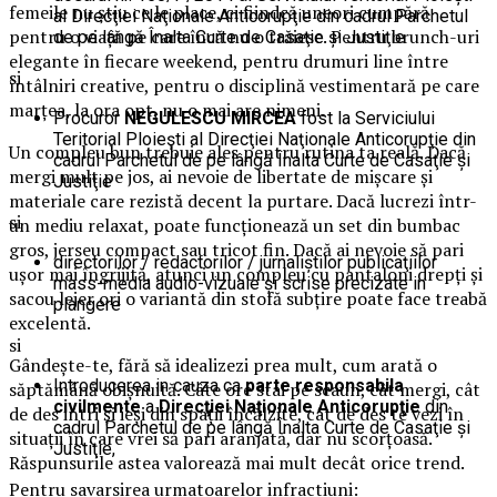
femeile nu știu ce le place, ci fiindcă uneori cumpără
al Direcţiei Naţionale Anticorupţie din cadrul Parchetul
pentru o viață pe care încă nu o trăiesc. Pentru brunch-uri
de pe lângă Înalta Curte de Casaţie şi Justiţie
elegante în fiecare weekend, pentru drumuri line între
si
întâlniri creative, pentru o disciplină vestimentară pe care
marțea, la ora opt, nu o mai are nimeni.
Procuror
NEGULESCU MIRCEA
fost la Serviciului
Teritorial Ploieşti al Direcţiei Naţionale Anticorupţie din
Un compleu bun trebuie ales pentru rutina ta reală. Dacă
cadrul Parchetul de pe lângă Înalta Curte de Casaţie şi
mergi mult pe jos, ai nevoie de libertate de mișcare și
Justiţie
materiale care rezistă decent la purtare. Dacă lucrezi într-
si
un mediu relaxat, poate funcționează un set din bumbac
gros, jerseu compact sau tricot fin. Dacă ai nevoie să pari
directorilor / redactorilor / jurnaliştilor publicaţiilor
ușor mai îngrijită, atunci un compleu cu pantaloni drepți și
mass-media audio-vizuale şi scrise precizate in
sacou lejer ori o variantă din stofă subțire poate face treabă
plangere
excelentă.
si
Gândește-te, fără să idealizezi prea mult, cum arată o
Introducerea in cauza ca
parte responsabila
săptămână obișnuită. Câte ore stai pe scaun, cât mergi, cât
civilmente
a
Direcţiei Naţionale Anticorupţie
din
de des intri și ieși din spații încălzite, cât de des te vezi în
cadrul Parchetul de pe lângă Înalta Curte de Casaţie şi
situații în care vrei să pari aranjată, dar nu scorțoasă.
Justiţie,
Răspunsurile astea valorează mai mult decât orice trend.
Pentru savarsirea urmatoarelor infractiuni: