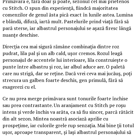
Primăvara e, fără doar și poate, sezonul cel mai prietenos
cu Stitch. O spun din experiență, fiindcă majoritatea
comenzilor de genul ăsta pică exact în lunile astea. Lumina
e blândă, difuză, iartă mult. Pastelurile prind viață fără să
pară sterse, iar albastrul personajului se așază firesc lângă
nuanțe deschise.
Direcția cea mai sigură rămâne combinația dintre roz
pudrat, lila pal și un alb cald, ușor cremos. Rozul leagă
personajul de accentele lui interioare, lila construiește o
punte între albastru și roz, iar albul aduce aer. O paletă
care nu strigă, dar se reține. Dacă vrei ceva mai jucăuș, poți
strecura un galben foarte deschis, gen primulă, fără să
exagerezi cu el.
Ce nu prea merge primăvara sunt tonurile foarte închise
sau prea contrastante. Un aranjament cu Stitch pe roșu
intens și verde închis va arăta, ca să fiu sincer, parcă rătăcit
din alt sezon. Mintea noastră asociază aprilie cu
prospețime, iar culorile grele rup senzația. Mai bine ții totul
ușor, aproape transparent, și lași albastrul personajului să