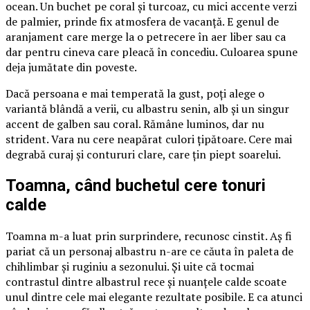
ocean. Un buchet pe coral și turcoaz, cu mici accente verzi
de palmier, prinde fix atmosfera de vacanță. E genul de
aranjament care merge la o petrecere în aer liber sau ca
dar pentru cineva care pleacă în concediu. Culoarea spune
deja jumătate din poveste.
Dacă persoana e mai temperată la gust, poți alege o
variantă blândă a verii, cu albastru senin, alb și un singur
accent de galben sau coral. Rămâne luminos, dar nu
strident. Vara nu cere neapărat culori țipătoare. Cere mai
degrabă curaj și contururi clare, care țin piept soarelui.
Toamna, când buchetul cere tonuri
calde
Toamna m-a luat prin surprindere, recunosc cinstit. Aș fi
pariat că un personaj albastru n-are ce căuta în paleta de
chihlimbar și ruginiu a sezonului. Și uite că tocmai
contrastul dintre albastrul rece și nuanțele calde scoate
unul dintre cele mai elegante rezultate posibile. E ca atunci