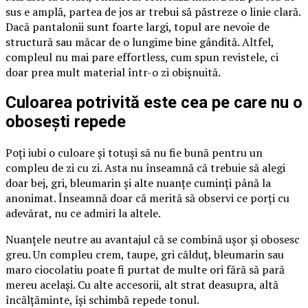
sus e amplă, partea de jos ar trebui să păstreze o linie clară.
Dacă pantalonii sunt foarte largi, topul are nevoie de
structură sau măcar de o lungime bine gândită. Altfel,
compleul nu mai pare effortless, cum spun revistele, ci
doar prea mult material într-o zi obișnuită.
Culoarea potrivită este cea pe care nu o
obosești repede
Poți iubi o culoare și totuși să nu fie bună pentru un
compleu de zi cu zi. Asta nu înseamnă că trebuie să alegi
doar bej, gri, bleumarin și alte nuanțe cuminți până la
anonimat. Înseamnă doar că merită să observi ce porți cu
adevărat, nu ce admiri la altele.
Nuanțele neutre au avantajul că se combină ușor și obosesc
greu. Un compleu crem, taupe, gri călduț, bleumarin sau
maro ciocolatiu poate fi purtat de multe ori fără să pară
mereu același. Cu alte accesorii, alt strat deasupra, altă
încălțăminte, își schimbă repede tonul.