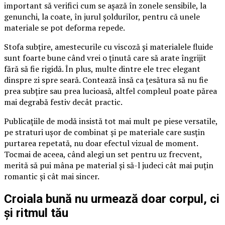
important să verifici cum se așază în zonele sensibile, la
genunchi, la coate, în jurul șoldurilor, pentru că unele
materiale se pot deforma repede.
Stofa subțire, amestecurile cu viscoză și materialele fluide
sunt foarte bune când vrei o ținută care să arate îngrijit
fără să fie rigidă. În plus, multe dintre ele trec elegant
dinspre zi spre seară. Contează însă ca țesătura să nu fie
prea subțire sau prea lucioasă, altfel compleul poate părea
mai degrabă festiv decât practic.
Publicațiile de modă insistă tot mai mult pe piese versatile,
pe straturi ușor de combinat și pe materiale care susțin
purtarea repetată, nu doar efectul vizual de moment.
Tocmai de aceea, când alegi un set pentru uz frecvent,
merită să pui mâna pe material și să-l judeci cât mai puțin
romantic și cât mai sincer.
Croiala bună nu urmează doar corpul, ci
și ritmul tău