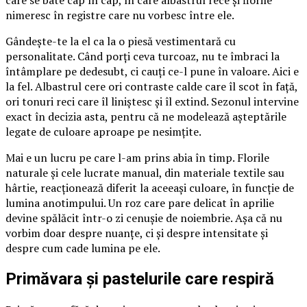
care se bate cap în cap, în care albastrul rece și florile
nimeresc în registre care nu vorbesc între ele.
Gândește-te la el ca la o piesă vestimentară cu
personalitate. Când porți ceva turcoaz, nu te îmbraci la
întâmplare pe dedesubt, ci cauți ce-l pune în valoare. Aici e
la fel. Albastrul cere ori contraste calde care îl scot în față,
ori tonuri reci care îl liniștesc și îl extind. Sezonul intervine
exact în decizia asta, pentru că ne modelează așteptările
legate de culoare aproape pe nesimțite.
Mai e un lucru pe care l-am prins abia în timp. Florile
naturale și cele lucrate manual, din materiale textile sau
hârtie, reacționează diferit la aceeași culoare, în funcție de
lumina anotimpului. Un roz care pare delicat în aprilie
devine spălăcit într-o zi cenușie de noiembrie. Așa că nu
vorbim doar despre nuanțe, ci și despre intensitate și
despre cum cade lumina pe ele.
Primăvara și pastelurile care respiră