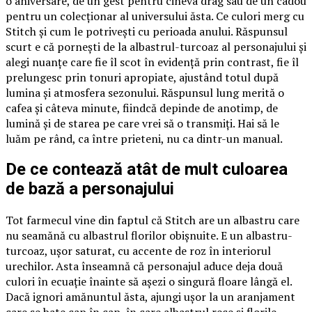
o aniversare, de un gest pentru cineva drag sau de un cadou
pentru un colecționar al universului ăsta. Ce culori merg cu
Stitch și cum le potrivești cu perioada anului. Răspunsul
scurt e că pornești de la albastrul-turcoaz al personajului și
alegi nuanțe care fie îl scot în evidență prin contrast, fie îl
prelungesc prin tonuri apropiate, ajustând totul după
lumina și atmosfera sezonului. Răspunsul lung merită o
cafea și câteva minute, fiindcă depinde de anotimp, de
lumină și de starea pe care vrei să o transmiți. Hai să le
luăm pe rând, ca între prieteni, nu ca dintr-un manual.
De ce contează atât de mult culoarea
de bază a personajului
Tot farmecul vine din faptul că Stitch are un albastru care
nu seamănă cu albastrul florilor obișnuite. E un albastru-
turcoaz, ușor saturat, cu accente de roz în interiorul
urechilor. Asta înseamnă că personajul aduce deja două
culori în ecuație înainte să așezi o singură floare lângă el.
Dacă ignori amănuntul ăsta, ajungi ușor la un aranjament