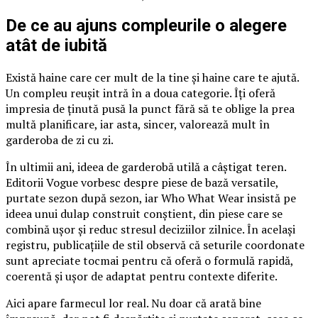
De ce au ajuns compleurile o alegere
atât de iubită
Există haine care cer mult de la tine și haine care te ajută.
Un compleu reușit intră în a doua categorie. Îți oferă
impresia de ținută pusă la punct fără să te oblige la prea
multă planificare, iar asta, sincer, valorează mult în
garderoba de zi cu zi.
În ultimii ani, ideea de garderobă utilă a câștigat teren.
Editorii Vogue vorbesc despre piese de bază versatile,
purtate sezon după sezon, iar Who What Wear insistă pe
ideea unui dulap construit conștient, din piese care se
combină ușor și reduc stresul deciziilor zilnice. În același
registru, publicațiile de stil observă că seturile coordonate
sunt apreciate tocmai pentru că oferă o formulă rapidă,
coerentă și ușor de adaptat pentru contexte diferite.
Aici apare farmecul lor real. Nu doar că arată bine