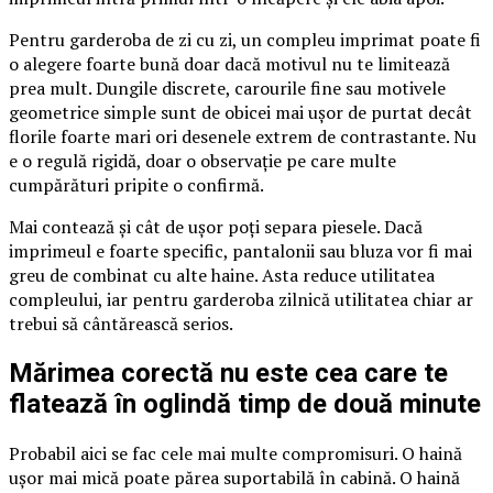
Pentru garderoba de zi cu zi, un compleu imprimat poate fi
o alegere foarte bună doar dacă motivul nu te limitează
prea mult. Dungile discrete, carourile fine sau motivele
geometrice simple sunt de obicei mai ușor de purtat decât
florile foarte mari ori desenele extrem de contrastante. Nu
e o regulă rigidă, doar o observație pe care multe
cumpărături pripite o confirmă.
Mai contează și cât de ușor poți separa piesele. Dacă
imprimeul e foarte specific, pantalonii sau bluza vor fi mai
greu de combinat cu alte haine. Asta reduce utilitatea
compleului, iar pentru garderoba zilnică utilitatea chiar ar
trebui să cântărească serios.
Mărimea corectă nu este cea care te
flatează în oglindă timp de două minute
Probabil aici se fac cele mai multe compromisuri. O haină
ușor mai mică poate părea suportabilă în cabină. O haină