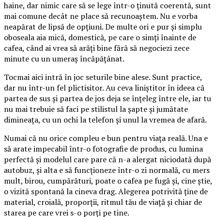
haine, dar nimic care să se lege într-o ținută coerentă, sunt
mai comune decât ne place să recunoaștem. Nu e vorba
neapărat de lipsă de opțiuni. De multe ori e pur și simplu
oboseala aia mică, domestică, pe care o simți înainte de
cafea, când ai vrea să arăți bine fără să negociezi zece
minute cu un umeraș încăpățânat.
Tocmai aici intră în joc seturile bine alese. Sunt practice,
dar nu într-un fel plictisitor. Au ceva liniștitor în ideea că
partea de sus și partea de jos deja se înțeleg între ele, iar tu
nu mai trebuie să faci pe stilistul la șapte și jumătate
dimineața, cu un ochi la telefon și unul la vremea de afară.
Numai că nu orice compleu e bun pentru viața reală. Una e
să arate impecabil într-o fotografie de produs, cu lumina
perfectă și modelul care pare că n-a alergat niciodată după
autobuz, și alta e să funcționeze într-o zi normală, cu mers
mult, birou, cumpărături, poate o cafea pe fugă și, cine știe,
o vizită spontană la cineva drag. Alegerea potrivită ține de
material, croială, proporții, ritmul tău de viață și chiar de
starea pe care vrei s-o porți pe tine.