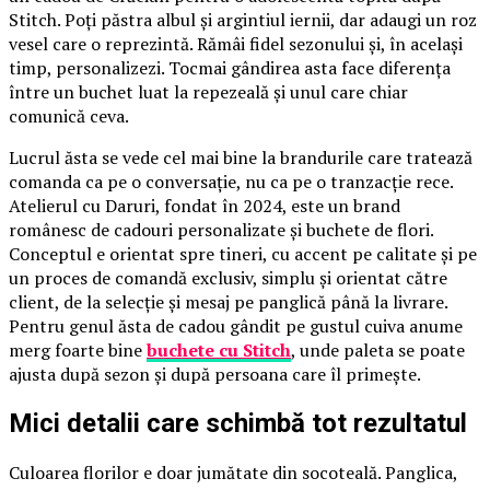
Stitch. Poți păstra albul și argintiul iernii, dar adaugi un roz
vesel care o reprezintă. Rămâi fidel sezonului și, în același
timp, personalizezi. Tocmai gândirea asta face diferența
între un buchet luat la repezeală și unul care chiar
comunică ceva.
Lucrul ăsta se vede cel mai bine la brandurile care tratează
comanda ca pe o conversație, nu ca pe o tranzacție rece.
Atelierul cu Daruri, fondat în 2024, este un brand
românesc de cadouri personalizate și buchete de flori.
Conceptul e orientat spre tineri, cu accent pe calitate și pe
un proces de comandă exclusiv, simplu și orientat către
client, de la selecție și mesaj pe panglică până la livrare.
Pentru genul ăsta de cadou gândit pe gustul cuiva anume
merg foarte bine
buchete cu Stitch
, unde paleta se poate
ajusta după sezon și după persoana care îl primește.
Mici detalii care schimbă tot rezultatul
Culoarea florilor e doar jumătate din socoteală. Panglica,