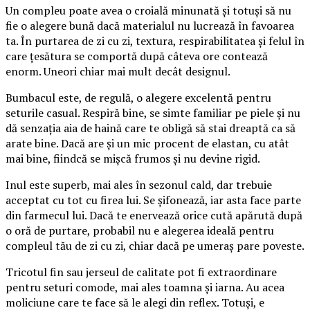
Un compleu poate avea o croială minunată și totuși să nu
fie o alegere bună dacă materialul nu lucrează în favoarea
ta. În purtarea de zi cu zi, textura, respirabilitatea și felul în
care țesătura se comportă după câteva ore contează
enorm. Uneori chiar mai mult decât designul.
Bumbacul este, de regulă, o alegere excelentă pentru
seturile casual. Respiră bine, se simte familiar pe piele și nu
dă senzația aia de haină care te obligă să stai dreaptă ca să
arate bine. Dacă are și un mic procent de elastan, cu atât
mai bine, fiindcă se mișcă frumos și nu devine rigid.
Inul este superb, mai ales în sezonul cald, dar trebuie
acceptat cu tot cu firea lui. Se șifonează, iar asta face parte
din farmecul lui. Dacă te enervează orice cută apărută după
o oră de purtare, probabil nu e alegerea ideală pentru
compleul tău de zi cu zi, chiar dacă pe umeraș pare poveste.
Tricotul fin sau jerseul de calitate pot fi extraordinare
pentru seturi comode, mai ales toamna și iarna. Au acea
moliciune care te face să le alegi din reflex. Totuși, e