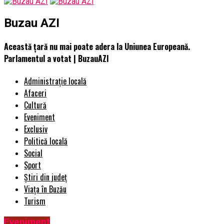
Buzau AZI
Această țară nu mai poate adera la Uniunea Europeană.
Parlamentul a votat | BuzauAZI
Administrație locală
Afaceri
Cultură
Eveniment
Exclusiv
Politică locală
Social
Sport
Știri din județ
Viața în Buzău
Turism
Eveniment