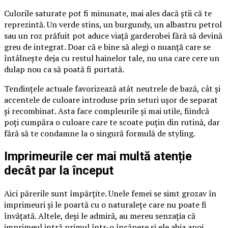
Culorile saturate pot fi minunate, mai ales dacă știi că te
reprezintă. Un verde stins, un burgundy, un albastru petrol
sau un roz prăfuit pot aduce viață garderobei fără să devină
greu de integrat. Doar că e bine să alegi o nuanță care se
întâlnește deja cu restul hainelor tale, nu una care cere un
dulap nou ca să poată fi purtată.
Tendințele actuale favorizează atât neutrele de bază, cât și
accentele de culoare introduse prin seturi ușor de separat
și recombinat. Asta face compleurile și mai utile, fiindcă
poți cumpăra o culoare care te scoate puțin din rutină, dar
fără să te condamne la o singură formulă de styling.
Imprimeurile cer mai multă atenție
decât par la început
Aici părerile sunt împărțite. Unele femei se simt grozav în
imprimeuri și le poartă cu o naturalețe care nu poate fi
învățată. Altele, deși le admiră, au mereu senzația că
imprimeul intră primul într-o încăpere și ele abia apoi.