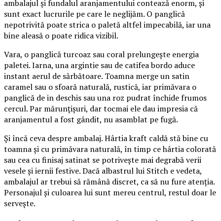
ambalajul și fundalul aranjamentului contează enorm, și
sunt exact lucrurile pe care le neglijăm. O panglică
nepotrivită poate strica o paletă altfel impecabilă, iar una
bine aleasă o poate ridica vizibil.
Vara, o panglică turcoaz sau coral prelungește energia
paletei. Iarna, una argintie sau de catifea bordo aduce
instant aerul de sărbătoare. Toamna merge un satin
caramel sau o sfoară naturală, rustică, iar primăvara o
panglică de in deschis sau una roz pudrat închide frumos
cercul. Par mărunțișuri, dar tocmai ele dau impresia că
aranjamentul a fost gândit, nu asamblat pe fugă.
Și încă ceva despre ambalaj. Hârtia kraft caldă stă bine cu
toamna și cu primăvara naturală, în timp ce hârtia colorată
sau cea cu finisaj satinat se potrivește mai degrabă verii
vesele și iernii festive. Dacă albastrul lui Stitch e vedeta,
ambalajul ar trebui să rămână discret, ca să nu fure atenția.
Personajul și culoarea lui sunt mereu centrul, restul doar le
servește.