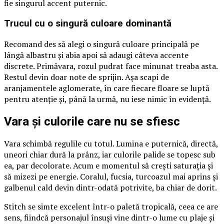
fie singurul accent puternic.
Trucul cu o singură culoare dominantă
Recomand des să alegi o singură culoare principală pe
lângă albastru și abia apoi să adaugi câteva accente
discrete. Primăvara, rozul pudrat face minunat treaba asta.
Restul devin doar note de sprijin. Așa scapi de
aranjamentele aglomerate, în care fiecare floare se luptă
pentru atenție și, până la urmă, nu iese nimic în evidență.
Vara și culorile care nu se sfiesc
Vara schimbă regulile cu totul. Lumina e puternică, directă,
uneori chiar dură la prânz, iar culorile palide se topesc sub
ea, par decolorate. Acum e momentul să crești saturația și
să mizezi pe energie. Coralul, fucsia, turcoazul mai aprins și
galbenul cald devin dintr-odată potrivite, ba chiar de dorit.
Stitch se simte excelent într-o paletă tropicală, ceea ce are
sens, fiindcă personajul însuși vine dintr-o lume cu plaje și