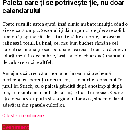
Paleta care ți se potrivește ție, nu doar
calendarului
Toate regulile astea ajută, însă nimic nu bate intuiția când o
ai exersată un pic. Sezonul îți dă un punct de plecare solid,
lumina îți spune cât de saturate să fie culorile, iar ocazia
rafinează totul. La final, cel mai bun buchet rămâne cel
care îți seamănă ție sau persoanei căreia i-l dai. Dacă cineva
adoră rozul în decembrie, lasă-l acolo, chiar dacă manualul
de culoare ar zice altfel.
Am ajuns să cred că armonia nu înseamnă o schemă
perfectă, ci coerența unei intenții. Un buchet construit în
jurul lui Stitch, cu o paletă gândită după anotimp și după
om, transmite mai mult decât niște flori frumoase. Spune
că cineva a stat puțin și s-a gândit. Iar asta, sincer, e darul
adevărat din spatele culorilor.
Citeste in continuare
Eveniment