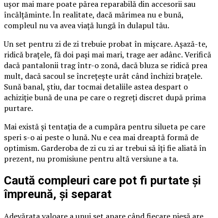
ușor mai mare poate părea reparabilă din accesorii sau
încălțăminte. În realitate, dacă mărimea nu e bună,
compleul nu va avea viață lungă în dulapul tău.
Un set pentru zi de zi trebuie probat în mișcare. Așază-te,
ridică brațele, fă doi pași mai mari, trage aer adânc. Verifică
dacă pantalonii trag într-o zonă, dacă bluza se ridică prea
mult, dacă sacoul se încrețește urât când închizi brațele.
Sună banal, știu, dar tocmai detaliile astea despart o
achiziție bună de una pe care o regreți discret după prima
purtare.
Mai există și tentația de a cumpăra pentru silueta pe care
speri s-o ai peste o lună. Nu e cea mai dreaptă formă de
optimism. Garderoba de zi cu zi ar trebui să îți fie aliată în
prezent, nu promisiune pentru altă versiune a ta.
Caută compleuri care pot fi purtate și
împreună, și separat
Adevărata valoare a unui set apare când fiecare piesă are