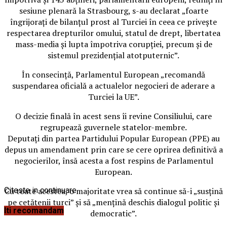
sesiune plenară la Strasbourg, s-au declarat „foarte
îngrijoraţi de bilanţul prost al Turciei în ceea ce priveşte
respectarea drepturilor omului, statul de drept, libertatea
mass-media şi lupta împotriva corupţiei, precum şi de
sistemul prezidenţial atotputernic”.
În consecinţă, Parlamentul European „recomandă
suspendarea oficială a actualelor negocieri de aderare a
Turciei la UE”.
O decizie finală în acest sens îi revine Consiliului, care
regrupează guvernele statelor-membre.
Deputaţi din partea Partidului Popular European (PPE) au
depus un amendament prin care se cere oprirea definitivă a
negocierilor, însă acesta a fost respins de Parlamentul
European.
Citeste in continuare
Cu toate acestea, o majoritate vrea să continue să-i „susţină
pe cetăţenii turci” şi să „menţină deschis dialogul politic şi
Iti recomandam
democratic”.