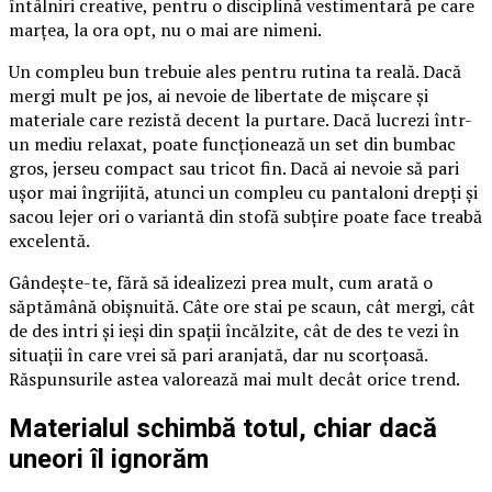
întâlniri creative, pentru o disciplină vestimentară pe care
marțea, la ora opt, nu o mai are nimeni.
Un compleu bun trebuie ales pentru rutina ta reală. Dacă
mergi mult pe jos, ai nevoie de libertate de mișcare și
materiale care rezistă decent la purtare. Dacă lucrezi într-
un mediu relaxat, poate funcționează un set din bumbac
gros, jerseu compact sau tricot fin. Dacă ai nevoie să pari
ușor mai îngrijită, atunci un compleu cu pantaloni drepți și
sacou lejer ori o variantă din stofă subțire poate face treabă
excelentă.
Gândește-te, fără să idealizezi prea mult, cum arată o
săptămână obișnuită. Câte ore stai pe scaun, cât mergi, cât
de des intri și ieși din spații încălzite, cât de des te vezi în
situații în care vrei să pari aranjată, dar nu scorțoasă.
Răspunsurile astea valorează mai mult decât orice trend.
Materialul schimbă totul, chiar dacă
uneori îl ignorăm