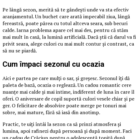
Pe lângă sezon, merită să te gândești unde va sta efectiv
aranjamentul. Un buchet care arată impecabil ziua, lângă
fereastră, poate părea cu totul altceva seara, sub becuri
calde. Iarna problema apare cel mai des, pentru că stăm
mai mult în casă, la lumină artificială. Dacă știi că darul va fi
privit seara, alege culori cu mai mult contur și contrast, ca
să nu se piardă.
Cum împaci sezonul cu ocazia
Aici e partea pe care mulți o sar, și greșesc. Sezonul îți dă
paleta de bază, ocazia o reglează. Un cadou romantic cere
nuanțe mai calde și mai intime, indiferent de luna în care îl
oferi. O aniversare de copil suportă culori vesele chiar și pe
ger. O felicitare de absolvire poate merge pe tonuri mai
sobre, mai mature, fără să iasă din anotimp.
Practic, te uiți întâi la sezon ca să prinzi atmosfera și
lumina, apoi rafinezi după persoană și după moment. Faci
un cadou de Crăciun pentru o adolescentă topită după