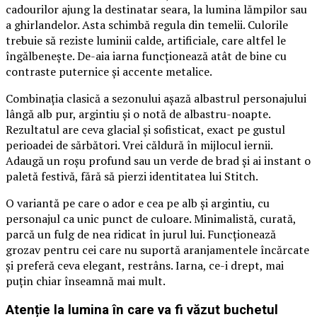
cadourilor ajung la destinatar seara, la lumina lămpilor sau
a ghirlandelor. Asta schimbă regula din temelii. Culorile
trebuie să reziste luminii calde, artificiale, care altfel le
îngălbenește. De-aia iarna funcționează atât de bine cu
contraste puternice și accente metalice.
Combinația clasică a sezonului așază albastrul personajului
lângă alb pur, argintiu și o notă de albastru-noapte.
Rezultatul are ceva glacial și sofisticat, exact pe gustul
perioadei de sărbători. Vrei căldură în mijlocul iernii.
Adaugă un roșu profund sau un verde de brad și ai instant o
paletă festivă, fără să pierzi identitatea lui Stitch.
O variantă pe care o ador e cea pe alb și argintiu, cu
personajul ca unic punct de culoare. Minimalistă, curată,
parcă un fulg de nea ridicat în jurul lui. Funcționează
grozav pentru cei care nu suportă aranjamentele încărcate
și preferă ceva elegant, restrâns. Iarna, ce-i drept, mai
puțin chiar înseamnă mai mult.
Atenție la lumina în care va fi văzut buchetul