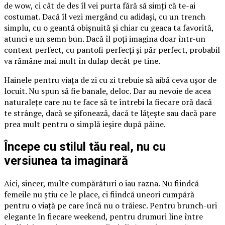
de wow, ci cât de des îl vei purta fără să simți că te-ai
costumat. Dacă îl vezi mergând cu adidași, cu un trench
simplu, cu o geantă obișnuită și chiar cu geaca ta favorită,
atunci e un semn bun. Dacă îl poți imagina doar într-un
context perfect, cu pantofi perfecți și păr perfect, probabil
va rămâne mai mult în dulap decât pe tine.
Hainele pentru viața de zi cu zi trebuie să aibă ceva ușor de
locuit. Nu spun să fie banale, deloc. Dar au nevoie de acea
naturalețe care nu te face să te întrebi la fiecare oră dacă
te strânge, dacă se șifonează, dacă te lățește sau dacă pare
prea mult pentru o simplă ieșire după pâine.
Începe cu stilul tău real, nu cu
versiunea ta imaginară
Aici, sincer, multe cumpărături o iau razna. Nu fiindcă
femeile nu știu ce le place, ci fiindcă uneori cumpără
pentru o viață pe care încă nu o trăiesc. Pentru brunch-uri
elegante în fiecare weekend, pentru drumuri line între