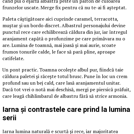
când pui o eșarfă albastră peste un palton de culoarea
frunzelor uscate. Merge fix pentru că nu te-ai fi așteptat.
Paleta câștigătoare aici cuprinde caramel, terracotta,
muștar și un bordo discret. Albastrul personajului devine
punctul rece care echilibrează căldura din jur, iar întregul
aranjament capătă o profunzime pe care primăvara nu o
are. Lumina de toamnă, mai joasă și mai aurie, scoate
frumos tonurile calde, le face să pară pline, aproape
catifelate.
Un pont practic. Toamna ocolește albul pur, fiindcă taie
căldura paletei și răcește totul brusc. Pune în loc un crem
profund sau un bej cald, care lasă aranjamentul unitar.
Dacă tot vrei o notă mai deschisă, mergi pe piersică prăfuit,
care leagă chihlimbarul de albastru fără să strice armonia.
Iarna și contrastele care prind la lumina
serii
Iarna lumina naturală e scurtă și rece, iar majoritatea