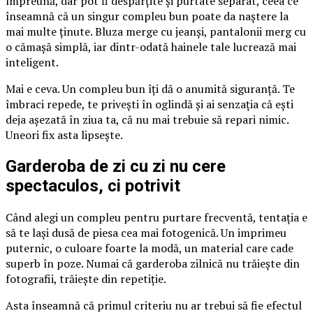
împreună, dar pot fi despărțite și purtate separat, ceea ce
înseamnă că un singur compleu bun poate da naștere la
mai multe ținute. Bluza merge cu jeanși, pantalonii merg cu
o cămașă simplă, iar dintr-odată hainele tale lucrează mai
inteligent.
Mai e ceva. Un compleu bun îți dă o anumită siguranță. Te
îmbraci repede, te privești în oglindă și ai senzația că ești
deja așezată în ziua ta, că nu mai trebuie să repari nimic.
Uneori fix asta lipsește.
Garderoba de zi cu zi nu cere
spectaculos, ci potrivit
Când alegi un compleu pentru purtare frecventă, tentația e
să te lași dusă de piesa cea mai fotogenică. Un imprimeu
puternic, o culoare foarte la modă, un material care cade
superb în poze. Numai că garderoba zilnică nu trăiește din
fotografii, trăiește din repetiție.
Asta înseamnă că primul criteriu nu ar trebui să fie efectul