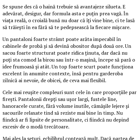
Se spune des că o haină trebuie să avantajeze silueta. E
adevărat, desigur, dar formula asta e puțin prea vagă. În
viața reală, o croială bună nu doar că îți vine bine, ci te lasă
să trăiești în ea fără să te pedepsească la fiecare mișcare.
Un pantaloni foarte strâmt poate arăta impecabil în
cabinele de probă și să devină obositor după două ore. Un
sacou foarte structurat poate ridica ținuta, dar dacă nu
poți sta comod la birou sau într-o mașină, începe să pară o
idee frumoasă și atât. Un top foarte scurt poate funcționa
excelent în anumite contexte, însă pentru garderoba
zilnică ai nevoie, de obicei, de ceva mai flexibil.
Cele mai reușite compleuri sunt cele în care proporțiile par
firești. Pantalonii drepți sau ușor largi, fustele line,
hanoracele curate, fără volume inutile, cămășile lejere și
sacourile relaxate tind să reziste mai bine în timp. Nu
fiindcă ar fi lipsite de personalitate, ci fiindcă nu depind
excesiv de o modă trecătoare.
Mai ales la seturi, echilibrul contează mult. Dacă partea de