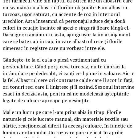
Tot farmecul vine din faptul că Stitch are un albastru care
nu seamănă cu albastrul florilor obișnuite. E un albastru-
turcoaz, ușor saturat, cu accente de roz în interiorul
urechilor. Asta înseamnă că personajul aduce deja două
culori în ecuație înainte să așezi o singură floare lângă el.
Dacă ignori amănuntul ăsta, ajungi ușor la un aranjament
care se bate cap în cap, în care albastrul rece și florile
nimeresc în registre care nu vorbesc între ele.
Gândește-te la el ca la o piesă vestimentară cu
personalitate. Când porți ceva turcoaz, nu te îmbraci la
întâmplare pe dedesubt, ci cauți ce-l pune în valoare. Aici e
la fel. Albastrul cere ori contraste calde care îl scot în față,
ori tonuri reci care îl liniștesc și îl extind. Sezonul intervine
exact în decizia asta, pentru că ne modelează așteptările
legate de culoare aproape pe nesimțite.
Mai e un lucru pe care l-am prins abia în timp. Florile
naturale și cele lucrate manual, din materiale textile sau
hârtie, reacționează diferit la aceeași culoare, în funcție de
lumina anotimpului. Un roz care pare delicat în aprilie