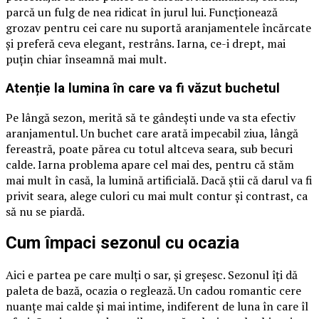
parcă un fulg de nea ridicat în jurul lui. Funcționează
grozav pentru cei care nu suportă aranjamentele încărcate
și preferă ceva elegant, restrâns. Iarna, ce-i drept, mai
puțin chiar înseamnă mai mult.
Atenție la lumina în care va fi văzut buchetul
Pe lângă sezon, merită să te gândești unde va sta efectiv
aranjamentul. Un buchet care arată impecabil ziua, lângă
fereastră, poate părea cu totul altceva seara, sub becuri
calde. Iarna problema apare cel mai des, pentru că stăm
mai mult în casă, la lumină artificială. Dacă știi că darul va fi
privit seara, alege culori cu mai mult contur și contrast, ca
să nu se piardă.
Cum împaci sezonul cu ocazia
Aici e partea pe care mulți o sar, și greșesc. Sezonul îți dă
paleta de bază, ocazia o reglează. Un cadou romantic cere
nuanțe mai calde și mai intime, indiferent de luna în care îl