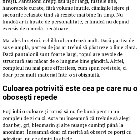
firești. Pantalonii drepți sau ușor largi, fustele line,
hanoracele curate, fără volume inutile, cămășile lejere și
sacourile relaxate tind să reziste mai bine în timp. Nu
fiindcă ar fi lipsite de personalitate, ci fiindcă nu depind
excesiv de o modă trecătoare.
Mai ales la seturi, echilibrul contează mult. Dacă partea de
sus e amplă, partea de jos ar trebui să păstreze o linie clară.
Dacă pantalonii sunt foarte largi, topul are nevoie de
structură sau măcar de o lungime bine gândită. Altfel,
compleul nu mai pare effortless, cum spun revistele, ci
doar prea mult material într-o zi obișnuită.
Culoarea potrivită este cea pe care nu o
obosești repede
Poți iubi o culoare și totuși să nu fie bună pentru un
compleu de zi cu zi. Asta nu înseamnă că trebuie să alegi
doar bej, gri, bleumarin și alte nuanțe cuminți până la
anonimat. Înseamnă doar că merită să observi ce porți cu
adevărat, nu ce admiri la altele.