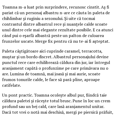
Toamna m-a luat prin surprindere, recunosc cinstit. Aș fi
pariat că un personaj albastru n-are ce căuta în paleta de
chihlimbar și ruginiu a sezonului. Și uite că tocmai
contrastul dintre albastrul rece și nuanțele calde scoate
unul dintre cele mai elegante rezultate posibile. E ca atunci
când pui o eșarfă albastră peste un palton de culoarea
frunzelor uscate. Merge fix pentru că nu te-ai fi așteptat.
Paleta câștigătoare aici cuprinde caramel, terracotta,
muștar și un bordo discret. Albastrul personajului devine
punctul rece care echilibrează căldura din jur, iar întregul
aranjament capătă o profunzime pe care primăvara nu o
are. Lumina de toamnă, mai joasă și mai aurie, scoate
frumos tonurile calde, le face să pară pline, aproape
catifelate.
Un pont practic. Toamna ocolește albul pur, fiindcă taie
căldura paletei și răcește totul brusc. Pune în loc un crem
profund sau un bej cald, care lasă aranjamentul unitar.
Dacă tot vrei o notă mai deschisă, mergi pe piersică prăfuit,