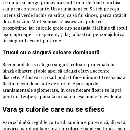
Ce nu prea merge primăvara sunt tonurile foarte închise
sau prea contrastante. Un aranjament cu Stitch pe roșu
intens și verde închis va arăta, ca să fiu sincer, parcă rătăcit
din alt sezon. Mintea noastră asociază aprilie cu
prospețime, iar culorile grele rup senzația. Mai bine ții totul
ușor, aproape transparent, și lași albastrul personajului să
fie singurul accent puternic.
Trucul cu o singură culoare dominantă
Recomand des să alegi o singură culoare principală pe
lângă albastru și abia apoi să adaugi câteva accente
discrete. Primăvara, rozul pudrat face minunat treaba asta.
Restul devin doar note de sprijin. Așa scapi de
aranjamentele aglomerate, în care fiecare floare se luptă
pentru atenție și, până la urmă, nu iese nimic în evidență.
Vara și culorile care nu se sfiesc
Vara schimbă regulile cu totul. Lumina e puternică, directă,
uneori chiar dură la prânz, iar culorile palide se topesc sub