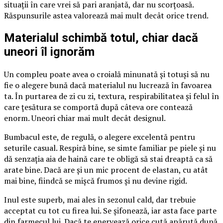
situații în care vrei să pari aranjată, dar nu scorțoasă.
Răspunsurile astea valorează mai mult decât orice trend.
Materialul schimbă totul, chiar dacă
uneori îl ignorăm
Un compleu poate avea o croială minunată și totuși să nu
fie o alegere bună dacă materialul nu lucrează în favoarea
ta. În purtarea de zi cu zi, textura, respirabilitatea și felul în
care țesătura se comportă după câteva ore contează
enorm. Uneori chiar mai mult decât designul.
Bumbacul este, de regulă, o alegere excelentă pentru
seturile casual. Respiră bine, se simte familiar pe piele și nu
dă senzația aia de haină care te obligă să stai dreaptă ca să
arate bine. Dacă are și un mic procent de elastan, cu atât
mai bine, fiindcă se mișcă frumos și nu devine rigid.
Inul este superb, mai ales în sezonul cald, dar trebuie
acceptat cu tot cu firea lui. Se șifonează, iar asta face parte
din farmecul lui. Dacă te enervează orice cută apărută după