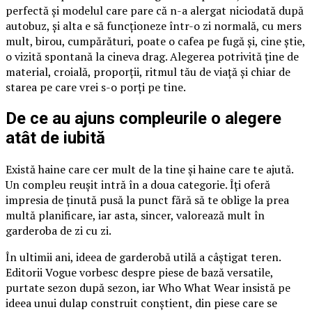
perfectă și modelul care pare că n-a alergat niciodată după
autobuz, și alta e să funcționeze într-o zi normală, cu mers
mult, birou, cumpărături, poate o cafea pe fugă și, cine știe,
o vizită spontană la cineva drag. Alegerea potrivită ține de
material, croială, proporții, ritmul tău de viață și chiar de
starea pe care vrei s-o porți pe tine.
De ce au ajuns compleurile o alegere
atât de iubită
Există haine care cer mult de la tine și haine care te ajută.
Un compleu reușit intră în a doua categorie. Îți oferă
impresia de ținută pusă la punct fără să te oblige la prea
multă planificare, iar asta, sincer, valorează mult în
garderoba de zi cu zi.
În ultimii ani, ideea de garderobă utilă a câștigat teren.
Editorii Vogue vorbesc despre piese de bază versatile,
purtate sezon după sezon, iar Who What Wear insistă pe
ideea unui dulap construit conștient, din piese care se