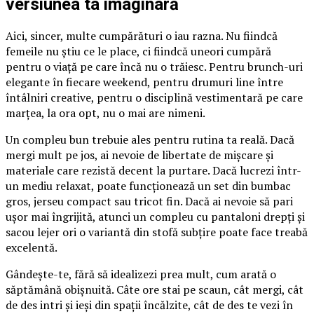
versiunea ta imaginară
Aici, sincer, multe cumpărături o iau razna. Nu fiindcă
femeile nu știu ce le place, ci fiindcă uneori cumpără
pentru o viață pe care încă nu o trăiesc. Pentru brunch-uri
elegante în fiecare weekend, pentru drumuri line între
întâlniri creative, pentru o disciplină vestimentară pe care
marțea, la ora opt, nu o mai are nimeni.
Un compleu bun trebuie ales pentru rutina ta reală. Dacă
mergi mult pe jos, ai nevoie de libertate de mișcare și
materiale care rezistă decent la purtare. Dacă lucrezi într-
un mediu relaxat, poate funcționează un set din bumbac
gros, jerseu compact sau tricot fin. Dacă ai nevoie să pari
ușor mai îngrijită, atunci un compleu cu pantaloni drepți și
sacou lejer ori o variantă din stofă subțire poate face treabă
excelentă.
Gândește-te, fără să idealizezi prea mult, cum arată o
săptămână obișnuită. Câte ore stai pe scaun, cât mergi, cât
de des intri și ieși din spații încălzite, cât de des te vezi în