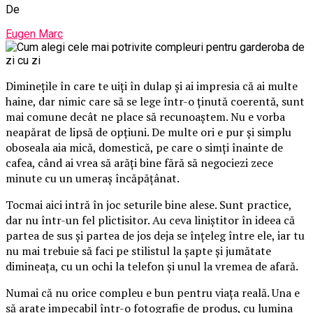
De
Eugen Marc
Diminețile în care te uiți în dulap și ai impresia că ai multe
haine, dar nimic care să se lege într-o ținută coerentă, sunt
mai comune decât ne place să recunoaștem. Nu e vorba
neapărat de lipsă de opțiuni. De multe ori e pur și simplu
oboseala aia mică, domestică, pe care o simți înainte de
cafea, când ai vrea să arăți bine fără să negociezi zece
minute cu un umeraș încăpățânat.
Tocmai aici intră în joc seturile bine alese. Sunt practice,
dar nu într-un fel plictisitor. Au ceva liniștitor în ideea că
partea de sus și partea de jos deja se înțeleg între ele, iar tu
nu mai trebuie să faci pe stilistul la șapte și jumătate
dimineața, cu un ochi la telefon și unul la vremea de afară.
Numai că nu orice compleu e bun pentru viața reală. Una e
să arate impecabil într-o fotografie de produs, cu lumina