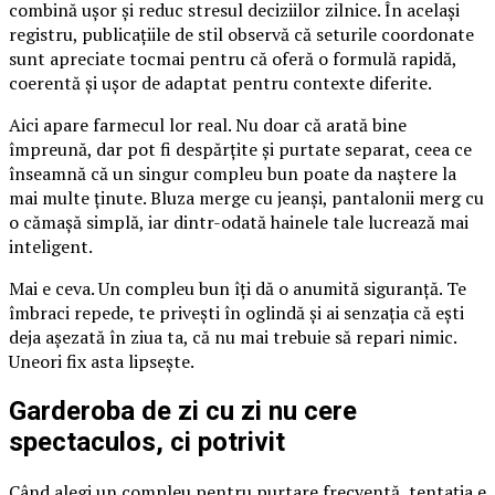
combină ușor și reduc stresul deciziilor zilnice. În același
registru, publicațiile de stil observă că seturile coordonate
sunt apreciate tocmai pentru că oferă o formulă rapidă,
coerentă și ușor de adaptat pentru contexte diferite.
Aici apare farmecul lor real. Nu doar că arată bine
împreună, dar pot fi despărțite și purtate separat, ceea ce
înseamnă că un singur compleu bun poate da naștere la
mai multe ținute. Bluza merge cu jeanși, pantalonii merg cu
o cămașă simplă, iar dintr-odată hainele tale lucrează mai
inteligent.
Mai e ceva. Un compleu bun îți dă o anumită siguranță. Te
îmbraci repede, te privești în oglindă și ai senzația că ești
deja așezată în ziua ta, că nu mai trebuie să repari nimic.
Uneori fix asta lipsește.
Garderoba de zi cu zi nu cere
spectaculos, ci potrivit
Când alegi un compleu pentru purtare frecventă, tentația e