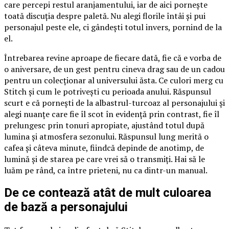
care percepi restul aranjamentului, iar de aici pornește
toată discuția despre paletă. Nu alegi florile întâi și pui
personajul peste ele, ci gândești totul invers, pornind de la
el.
Întrebarea revine aproape de fiecare dată, fie că e vorba de
o aniversare, de un gest pentru cineva drag sau de un cadou
pentru un colecționar al universului ăsta. Ce culori merg cu
Stitch și cum le potrivești cu perioada anului. Răspunsul
scurt e că pornești de la albastrul-turcoaz al personajului și
alegi nuanțe care fie îl scot în evidență prin contrast, fie îl
prelungesc prin tonuri apropiate, ajustând totul după
lumina și atmosfera sezonului. Răspunsul lung merită o
cafea și câteva minute, fiindcă depinde de anotimp, de
lumină și de starea pe care vrei să o transmiți. Hai să le
luăm pe rând, ca între prieteni, nu ca dintr-un manual.
De ce contează atât de mult culoarea
de bază a personajului