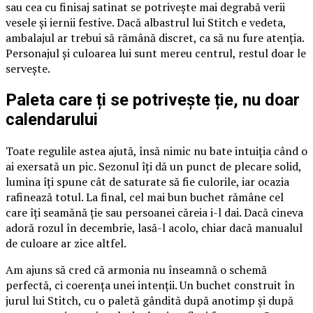
sau cea cu finisaj satinat se potrivește mai degrabă verii
vesele și iernii festive. Dacă albastrul lui Stitch e vedeta,
ambalajul ar trebui să rămână discret, ca să nu fure atenția.
Personajul și culoarea lui sunt mereu centrul, restul doar le
servește.
Paleta care ți se potrivește ție, nu doar
calendarului
Toate regulile astea ajută, însă nimic nu bate intuiția când o
ai exersată un pic. Sezonul îți dă un punct de plecare solid,
lumina îți spune cât de saturate să fie culorile, iar ocazia
rafinează totul. La final, cel mai bun buchet rămâne cel
care îți seamănă ție sau persoanei căreia i-l dai. Dacă cineva
adoră rozul în decembrie, lasă-l acolo, chiar dacă manualul
de culoare ar zice altfel.
Am ajuns să cred că armonia nu înseamnă o schemă
perfectă, ci coerența unei intenții. Un buchet construit în
jurul lui Stitch, cu o paletă gândită după anotimp și după