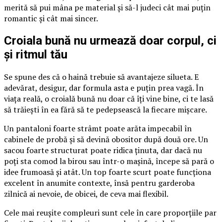
merită să pui mâna pe material și să-l judeci cât mai puțin
romantic și cât mai sincer.
Croiala bună nu urmează doar corpul, ci
și ritmul tău
Se spune des că o haină trebuie să avantajeze silueta. E
adevărat, desigur, dar formula asta e puțin prea vagă. În
viața reală, o croială bună nu doar că îți vine bine, ci te lasă
să trăiești în ea fără să te pedepsească la fiecare mișcare.
Un pantaloni foarte strâmt poate arăta impecabil în
cabinele de probă și să devină obositor după două ore. Un
sacou foarte structurat poate ridica ținuta, dar dacă nu
poți sta comod la birou sau într-o mașină, începe să pară o
idee frumoasă și atât. Un top foarte scurt poate funcționa
excelent în anumite contexte, însă pentru garderoba
zilnică ai nevoie, de obicei, de ceva mai flexibil.
Cele mai reușite compleuri sunt cele în care proporțiile par