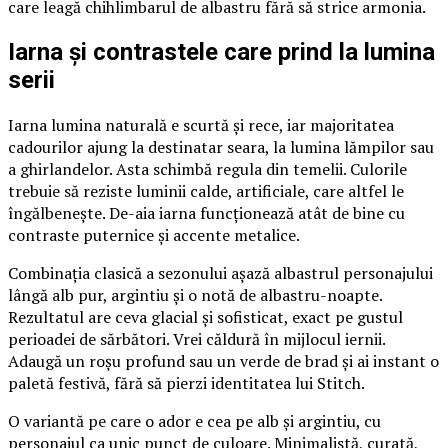
care leagă chihlimbarul de albastru fără să strice armonia.
Iarna și contrastele care prind la lumina
serii
Iarna lumina naturală e scurtă și rece, iar majoritatea
cadourilor ajung la destinatar seara, la lumina lămpilor sau
a ghirlandelor. Asta schimbă regula din temelii. Culorile
trebuie să reziste luminii calde, artificiale, care altfel le
îngălbenește. De-aia iarna funcționează atât de bine cu
contraste puternice și accente metalice.
Combinația clasică a sezonului așază albastrul personajului
lângă alb pur, argintiu și o notă de albastru-noapte.
Rezultatul are ceva glacial și sofisticat, exact pe gustul
perioadei de sărbători. Vrei căldură în mijlocul iernii.
Adaugă un roșu profund sau un verde de brad și ai instant o
paletă festivă, fără să pierzi identitatea lui Stitch.
O variantă pe care o ador e cea pe alb și argintiu, cu
personajul ca unic punct de culoare. Minimalistă, curată,