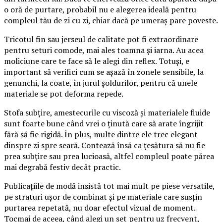
o oră de purtare, probabil nu e alegerea ideală pentru
compleul tău de zi cu zi, chiar dacă pe umeraș pare poveste.
Tricotul fin sau jerseul de calitate pot fi extraordinare
pentru seturi comode, mai ales toamna și iarna. Au acea
moliciune care te face să le alegi din reflex. Totuși, e
important să verifici cum se așază în zonele sensibile, la
genunchi, la coate, în jurul șoldurilor, pentru că unele
materiale se pot deforma repede.
Stofa subțire, amestecurile cu viscoză și materialele fluide
sunt foarte bune când vrei o ținută care să arate îngrijit
fără să fie rigidă. În plus, multe dintre ele trec elegant
dinspre zi spre seară. Contează însă ca țesătura să nu fie
prea subțire sau prea lucioasă, altfel compleul poate părea
mai degrabă festiv decât practic.
Publicațiile de modă insistă tot mai mult pe piese versatile,
pe straturi ușor de combinat și pe materiale care susțin
purtarea repetată, nu doar efectul vizual de moment.
Tocmai de aceea, când alegi un set pentru uz frecvent,