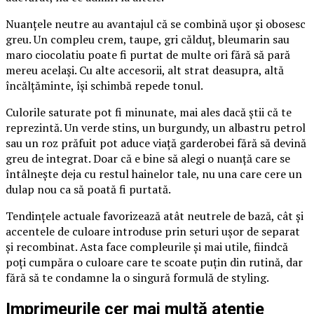
Nuanțele neutre au avantajul că se combină ușor și obosesc
greu. Un compleu crem, taupe, gri călduț, bleumarin sau
maro ciocolatiu poate fi purtat de multe ori fără să pară
mereu același. Cu alte accesorii, alt strat deasupra, altă
încălțăminte, își schimbă repede tonul.
Culorile saturate pot fi minunate, mai ales dacă știi că te
reprezintă. Un verde stins, un burgundy, un albastru petrol
sau un roz prăfuit pot aduce viață garderobei fără să devină
greu de integrat. Doar că e bine să alegi o nuanță care se
întâlnește deja cu restul hainelor tale, nu una care cere un
dulap nou ca să poată fi purtată.
Tendințele actuale favorizează atât neutrele de bază, cât și
accentele de culoare introduse prin seturi ușor de separat
și recombinat. Asta face compleurile și mai utile, fiindcă
poți cumpăra o culoare care te scoate puțin din rutină, dar
fără să te condamne la o singură formulă de styling.
Imprimeurile cer mai multă atenție