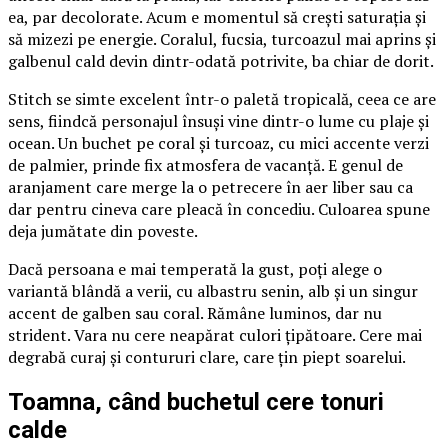
ea, par decolorate. Acum e momentul să crești saturația și
să mizezi pe energie. Coralul, fucsia, turcoazul mai aprins și
galbenul cald devin dintr-odată potrivite, ba chiar de dorit.
Stitch se simte excelent într-o paletă tropicală, ceea ce are
sens, fiindcă personajul însuși vine dintr-o lume cu plaje și
ocean. Un buchet pe coral și turcoaz, cu mici accente verzi
de palmier, prinde fix atmosfera de vacanță. E genul de
aranjament care merge la o petrecere în aer liber sau ca
dar pentru cineva care pleacă în concediu. Culoarea spune
deja jumătate din poveste.
Dacă persoana e mai temperată la gust, poți alege o
variantă blândă a verii, cu albastru senin, alb și un singur
accent de galben sau coral. Rămâne luminos, dar nu
strident. Vara nu cere neapărat culori țipătoare. Cere mai
degrabă curaj și contururi clare, care țin piept soarelui.
Toamna, când buchetul cere tonuri
calde