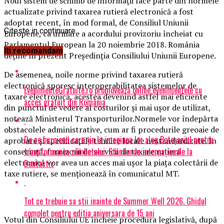
Noul sistem de schimb de informaţii face parte din normele
actualizate privind taxarea rutieră electronică a fost
adoptat recent, în mod formal, de Consiliul Uniunii
Citeste in continuare
Europene, ca urmare a acordului provizoriu încheiat cu
Parlamentul European la 20 noiembrie 2018. România
Iti recomandam
deţine în prezent Preşedinţia Consiliului Uniunii Europene.
De asemenea, noile norme privind taxarea rutieră
electronică sporesc interoperabilitatea sistemelor de
EvenimenteGratuite.ro promovează online evenimentele cu
taxare electronică, acestea devenind astfel mai eficiente
acces gratuit din România
din punctul de vedere al costurilor şi mai uşor de utilizat,
notează Ministerul Transporturilor.Normele vor îndepărta
obstacolele administrative, cum ar fi procedurile greoaie de
De ce buzoienii care țin la imaginea lor aleg Botoșaniul pentru
aprobare şi specificaţiile tehnice locale nestandardizate. În
transformarea zâmbetului: Standarde internaționale la
consecinţă, furnizorii de servicii de taxare rutieră
electronică vor avea un acces mai uşor la piaţa colectării de
Dentastic
taxe rutiere, se menţionează în comunicatul MT.
Tot ce trebuie sa stii inainte de Summer Well 2026. Ghidul
complet pentru editia aniversara de 15 ani
Votul din Consiliului UE încheie procedura legislativă, după