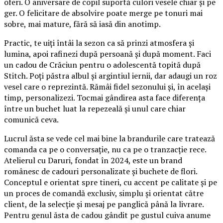
oferi. O aniversare de copil suportă culori vesele chiar și pe
ger. O felicitare de absolvire poate merge pe tonuri mai
sobre, mai mature, fără să iasă din anotimp.
Practic, te uiți întâi la sezon ca să prinzi atmosfera și
lumina, apoi rafinezi după persoană și după moment. Faci
un cadou de Crăciun pentru o adolescentă topită după
Stitch. Poți păstra albul și argintiul iernii, dar adaugi un roz
vesel care o reprezintă. Rămâi fidel sezonului și, în același
timp, personalizezi. Tocmai gândirea asta face diferența
între un buchet luat la repezeală și unul care chiar
comunică ceva.
Lucrul ăsta se vede cel mai bine la brandurile care tratează
comanda ca pe o conversație, nu ca pe o tranzacție rece.
Atelierul cu Daruri, fondat în 2024, este un brand
românesc de cadouri personalizate și buchete de flori.
Conceptul e orientat spre tineri, cu accent pe calitate și pe
un proces de comandă exclusiv, simplu și orientat către
client, de la selecție și mesaj pe panglică până la livrare.
Pentru genul ăsta de cadou gândit pe gustul cuiva anume