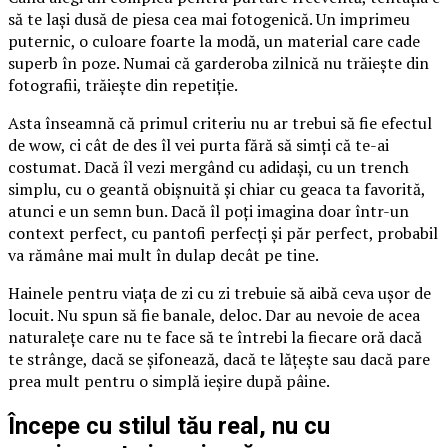
să te lași dusă de piesa cea mai fotogenică. Un imprimeu
puternic, o culoare foarte la modă, un material care cade
superb în poze. Numai că garderoba zilnică nu trăiește din
fotografii, trăiește din repetiție.
Asta înseamnă că primul criteriu nu ar trebui să fie efectul
de wow, ci cât de des îl vei purta fără să simți că te-ai
costumat. Dacă îl vezi mergând cu adidași, cu un trench
simplu, cu o geantă obișnuită și chiar cu geaca ta favorită,
atunci e un semn bun. Dacă îl poți imagina doar într-un
context perfect, cu pantofi perfecți și păr perfect, probabil
va rămâne mai mult în dulap decât pe tine.
Hainele pentru viața de zi cu zi trebuie să aibă ceva ușor de
locuit. Nu spun să fie banale, deloc. Dar au nevoie de acea
naturalețe care nu te face să te întrebi la fiecare oră dacă
te strânge, dacă se șifonează, dacă te lățește sau dacă pare
prea mult pentru o simplă ieșire după pâine.
Începe cu stilul tău real, nu cu