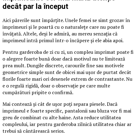
decât par la început
Aici părerile sunt împărțite. Unele femei se simt grozav în
imprimeuri și le poartă cu o naturalețe care nu poate fi
învățată. Altele, deși le admiră, au mereu senzația că
imprimeul intră primul într-o încăpere și ele abia apoi.
Pentru garderoba de zi cu zi, un compleu imprimat poate fi
o alegere foarte bună doar dacă motivul nu te limitează
prea mult. Dungile discrete, carourile fine sau motivele
geometrice simple sunt de obicei mai ușor de purtat decât
florile foarte mari ori desenele extrem de contrastante. Nu
e o regulă rigidă, doar o observație pe care multe
cumpărături pripite o confirmă.
Mai contează și cât de ușor poți separa piesele. Dacă
imprimeul e foarte specific, pantalonii sau bluza vor fi mai
greu de combinat cu alte haine. Asta reduce utilitatea
compleului, iar pentru garderoba zilnică utilitatea chiar ar
trebui să cântărească serios.