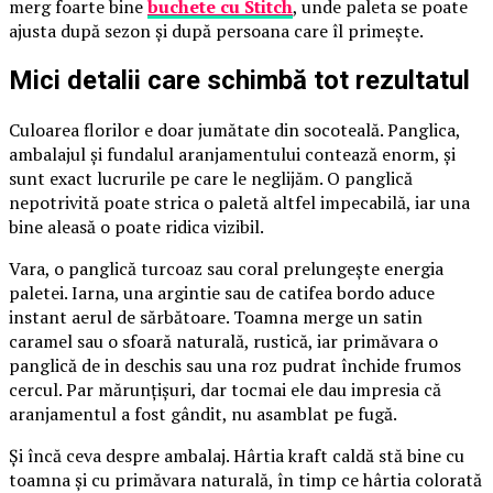
merg foarte bine
buchete cu Stitch
, unde paleta se poate
ajusta după sezon și după persoana care îl primește.
Mici detalii care schimbă tot rezultatul
Culoarea florilor e doar jumătate din socoteală. Panglica,
ambalajul și fundalul aranjamentului contează enorm, și
sunt exact lucrurile pe care le neglijăm. O panglică
nepotrivită poate strica o paletă altfel impecabilă, iar una
bine aleasă o poate ridica vizibil.
Vara, o panglică turcoaz sau coral prelungește energia
paletei. Iarna, una argintie sau de catifea bordo aduce
instant aerul de sărbătoare. Toamna merge un satin
caramel sau o sfoară naturală, rustică, iar primăvara o
panglică de in deschis sau una roz pudrat închide frumos
cercul. Par mărunțișuri, dar tocmai ele dau impresia că
aranjamentul a fost gândit, nu asamblat pe fugă.
Și încă ceva despre ambalaj. Hârtia kraft caldă stă bine cu
toamna și cu primăvara naturală, în timp ce hârtia colorată