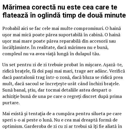
Mărimea corectă nu este cea care te
flatează în oglindă timp de două minute
Probabil aici se fac cele mai multe compromisuri. O haină
ușor mai mică poate părea suportabilă în cabină. O haină
ușor mai mare poate părea reparabilă din accesorii sau
încălțăminte. În realitate, dacă mărimea nu e bună,
compleul nu va avea viață lungă în dulapul tău.
Un set pentru zi de zi trebuie probat în mișcare. Așază-te,
ridică brațele, fă doi pași mai mari, trage aer adânc. Verifică
dacă pantalonii trag într-o zonă, dacă bluza se ridică prea
mult, dacă sacoul se încrețește urât când închizi brațele.
Sună banal, știu, dar tocmai detaliile astea despart o
achiziție bună de una pe care o regreți discret după prima
purtare.
Mai există și tentația de a cumpăra pentru silueta pe care
speri s-o ai peste o lună. Nu e cea mai dreaptă formă de
optimism. Garderoba de zi cu zi ar trebui să îți fie aliată în