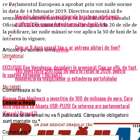
ce Parlamentul European a aprobat prin vot noile norme
în data de 14 februarie 2019. Directiva urmează să fie
Mașinile de spălat și uscătoarele bazate pe inteligență
semnată de ambele instituţii şi va fi publicată în Jurnalul
artificială îți cunosc hainele mai bine decât tine
Oficial al UE. Documentul va intra în vigoare la 20 de zile de
la publicare, iar noile măsuri se vor aplica la 30 de luni de la
intrarea în vigoare.
Cum ar fi dacă ceasul tău s-ar antrena alături de tine?
Articole pe aceiasi tema:
prima
Urmatorul
EXCLUSIV! Dan Voiculescu, dezvăluiri în premieră! Cine se află, de fapt,
TAG investește 500.000 de euro în retail în 2026, pentru
în spatele Antenelor | BuzauAZI
modernizarea magazinelor și extinderea portofoliului
Nu ratati
Comenteaza si tu
Nicușor Dan blochează o investiție de 100 de milioane de euro. Care
Leave a Reply
este legătura cu Alianța USR-PLUS! Ce interese are parlamentarul
(Surse) | BuzauAZI
Adresa ta de email nu va fi publicată.
Câmpurile obligatorii
sunt marcate cu
*
Comentariu
*