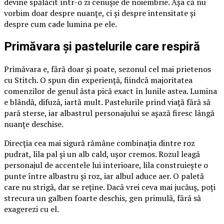
devine spălăcit într-o zi cenușie de noiembrie. Așa că nu
vorbim doar despre nuanțe, ci și despre intensitate și
despre cum cade lumina pe ele.
Primăvara și pastelurile care respiră
Primăvara e, fără doar și poate, sezonul cel mai prietenos
cu Stitch. O spun din experiență, fiindcă majoritatea
comenzilor de genul ăsta pică exact în lunile astea. Lumina
e blândă, difuză, iartă mult. Pastelurile prind viață fără să
pară sterse, iar albastrul personajului se așază firesc lângă
nuanțe deschise.
Direcția cea mai sigură rămâne combinația dintre roz
pudrat, lila pal și un alb cald, ușor cremos. Rozul leagă
personajul de accentele lui interioare, lila construiește o
punte între albastru și roz, iar albul aduce aer. O paletă
care nu strigă, dar se reține. Dacă vrei ceva mai jucăuș, poți
strecura un galben foarte deschis, gen primulă, fără să
exagerezi cu el.