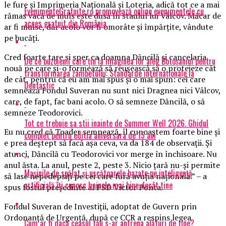
le fure şi Imprimeria Naţională şi Loteria, adică tot ce a mai
EvenimenteGratuite.ro promovează online evenimentele cu
rămas vacă de muls este dusă în staulul lui Vâlcov. Măcar de
acces gratuit din România
ar fi mulse, dar acolo vor fi omorâte şi împărţite, vândute
pe bucăţi.
Cred foarte tare şi sper ca doamna Dăncilă şi cancelaria
De ce buzoienii care țin la imaginea lor aleg Botoșaniul pentru
nouă pe care şi-o formează să reuşească să o protejeze cât
transformarea zâmbetului: Standarde internaționale la
de cât, pentru că eu am mai spus şi o mai spun: cei care
Dentastic
semnează Fondul Suveran nu sunt nici Dragnea nici Vâlcov,
care, de fapt, fac bani acolo. O să semneze Dăncilă, o să
semneze Teodorovici.
Tot ce trebuie sa stii inainte de Summer Well 2026. Ghidul
Eu nu cred că Toader semnează, îl cunoaştem foarte bine şi
complet pentru editia aniversara de 15 ani
e prea deştept să facă aşa ceva, va da 184 de observaţii. Și
atunci, Dăncilă cu Teodorovici vor merge în închisoare. Nu
anul ăsta. La anul, peste 2, peste 3. Nicio ţară nu-şi permite
Mașinile de spălat și uscătoarele bazate pe inteligență
să lase nepedepsiţi pe cei care fură avuţia naţională.” – a
artificială îți cunosc hainele mai bine decât tine
spus fostul preşedinte al PSD Victor Ponta.
Fondul Suveran de Investiţii, adoptat de Guvern prin
Ordonanţă de Urgenţă, după ce CCR a respins legea
Cum ar fi dacă ceasul tău s-ar antrena alături de tine?