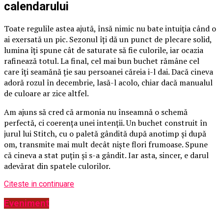
calendarului
Toate regulile astea ajută, însă nimic nu bate intuiția când o
ai exersată un pic. Sezonul îți dă un punct de plecare solid,
lumina îți spune cât de saturate să fie culorile, iar ocazia
rafinează totul. La final, cel mai bun buchet rămâne cel
care îți seamănă ție sau persoanei căreia i-l dai. Dacă cineva
adoră rozul în decembrie, lasă-l acolo, chiar dacă manualul
de culoare ar zice altfel.
Am ajuns să cred că armonia nu înseamnă o schemă
perfectă, ci coerența unei intenții. Un buchet construit în
jurul lui Stitch, cu o paletă gândită după anotimp și după
om, transmite mai mult decât niște flori frumoase. Spune
că cineva a stat puțin și s-a gândit. Iar asta, sincer, e darul
adevărat din spatele culorilor.
Citeste in continuare
Eveniment