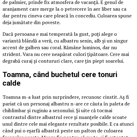
de palmier, prinde fix atmosfera de vacanță. E genul de
aranjament care merge la o petrecere în aer liber sau ca
dar pentru cineva care pleacă în concediu. Culoarea spune
deja jumătate din poveste.
Dacă persoana e mai temperată la gust, poți alege o
variantă blândă a verii, cu albastru senin, alb și un singur
accent de galben sau coral. Rămâne luminos, dar nu
strident. Vara nu cere neapărat culori țipătoare. Cere mai
degrabă curaj și contururi clare, care țin piept soarelui.
Toamna, când buchetul cere tonuri
calde
Toamna m-a luat prin surprindere, recunosc cinstit. Aș fi
pariat că un personaj albastru n-are ce căuta în paleta de
chihlimbar și ruginiu a sezonului. Și uite că tocmai
contrastul dintre albastrul rece și nuanțele calde scoate
unul dintre cele mai elegante rezultate posibile. E ca atunci
când pui o eșarfă albastră peste un palton de culoarea