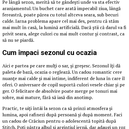
Pe lângă sezon, merită să te gândești unde va sta efectiv
aranjamentul. Un buchet care arată impecabil ziua, lângă
fereastră, poate părea cu totul altceva seara, sub becuri
calde. Iarna problema apare cel mai des, pentru că stăm
mai mult în casă, la lumină artificială. Dacă știi că darul va fi
privit seara, alege culori cu mai mult contur și contrast, ca
să nu se piardă.
Cum împaci sezonul cu ocazia
Aici e partea pe care mulți o sar, și greșesc. Sezonul îți dă
paleta de bază, ocazia o reglează. Un cadou romantic cere
nuanțe mai calde și mai intime, indiferent de luna în care îl
oferi. O aniversare de copil suportă culori vesele chiar și pe
ger. O felicitare de absolvire poate merge pe tonuri mai
sobre, mai mature, fără să iasă din anotimp.
Practic, te uiți întâi la sezon ca să prinzi atmosfera și
lumina, apoi rafinezi după persoană și după moment. Faci
un cadou de Crăciun pentru o adolescentă topită după
Stitch. Poți păstra albul și argintiul iernii, dar adaugi un roz