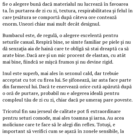
fie o alegere bună dacă materialul nu lucrează în favoarea
ta. În purtarea de zi cu zi, textura, respirabilitatea și felul în
care țesătura se comportă după câteva ore contează
enorm. Uneori chiar mai mult decât designul.
Bumbacul este, de regulă, o alegere excelentă pentru
seturile casual. Respiră bine, se simte familiar pe piele și nu
dă senzația aia de haină care te obligă să stai dreaptă ca să
arate bine. Dacă are și un mic procent de elastan, cu atât
mai bine, fiindcă se mișcă frumos și nu devine rigid.
Inul este superb, mai ales în sezonul cald, dar trebuie
acceptat cu tot cu firea lui. Se șifonează, iar asta face parte
din farmecul lui. Dacă te enervează orice cută apărută după
o oră de purtare, probabil nu e alegerea ideală pentru
compleul tău de zi cu zi, chiar dacă pe umeraș pare poveste.
Tricotul fin sau jerseul de calitate pot fi extraordinare
pentru seturi comode, mai ales toamna și iarna. Au acea
moliciune care te face să le alegi din reflex. Totuși, e
important să verifici cum se așază în zonele sensibile, la