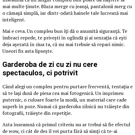
mai multe ținute. Bluza merge cu jeanși, pantalonii merg cu
o cămașă simplă, iar dintr-odată hainele tale lucrează mai
inteligent.
Mai e ceva. Un compleu bun îți dă o anumită siguranță. Te
îmbraci repede, te privești în oglindă și ai senzația că ești
deja așezată în ziua ta, că nu mai trebuie să repari nimic.
Uneori fix asta lipsește.
Garderoba de zi cu zi nu cere
spectaculos, ci potrivit
Când alegi un compleu pentru purtare frecventă, tentația e
să te lași dusă de piesa cea mai fotogenică. Un imprimeu
puternic, o culoare foarte la modă, un material care cade
superb în poze. Numai că garderoba zilnică nu trăiește din
fotografii, trăiește din repetiție.
Asta înseamnă că primul criteriu nu ar trebui să fie efectul
de wow, ci cât de des îl vei purta fără să simți că te-ai