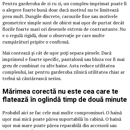
Pentru garderoba de zi cu zi, un compleu imprimat poate fi
o alegere foarte bună doar dacă motivul nu te limitează
prea mult. Dungile discrete, carourile fine sau motivele
geometrice simple sunt de obicei mai ușor de purtat decât
florile foarte mari ori desenele extrem de contrastante. Nu
e o regulă rigidă, doar o observație pe care multe
cumpărături pripite o confirmă.
Mai contează și cât de ușor poți separa piesele. Dacă
imprimeul e foarte specific, pantalonii sau bluza vor fi mai
greu de combinat cu alte haine. Asta reduce utilitatea
compleului, iar pentru garderoba zilnică utilitatea chiar ar
trebui să cântărească serios.
Mărimea corectă nu este cea care te
flatează în oglindă timp de două minute
Probabil aici se fac cele mai multe compromisuri. O haină
ușor mai mică poate părea suportabilă în cabină. O haină
ușor mai mare poate părea reparabilă din accesorii sau