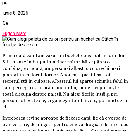
pe
iunie 8, 2026
De
Eugen Marc
Prima dată când am văzut un buchet construit în jurul lui
Stitch am zâmbit puțin neîncrezător. Mi se părea o
combinație ciudată, un personaj albastru cu urechi mari
plantat în mijlocul florilor. Apoi mi-a picat fisa. Tot
secretul stă în culoare. Albastrul lui aparte schimbă felul în
care percepi restul aranjamentului, iar de aici pornește
toată discuția despre paletă. Nu alegi florile întâi și pui
personajul peste ele, ci gândești totul invers, pornind de la
el.
Întrebarea revine aproape de fiecare dată, fie că e vorba de
o aniversare, de un gest pentru cineva drag sau de un cadou
pentru un colecționar al universului ăsta. Ce culori merg cu