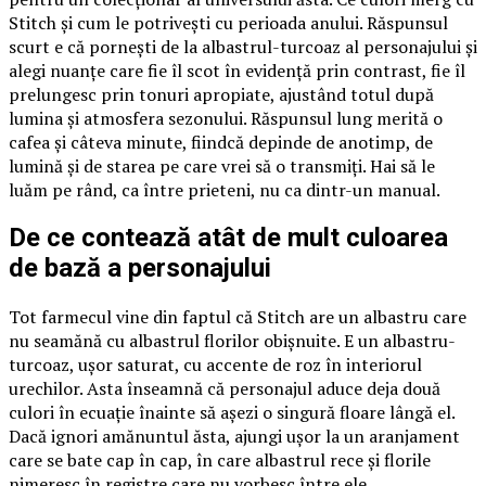
Stitch și cum le potrivești cu perioada anului. Răspunsul
scurt e că pornești de la albastrul-turcoaz al personajului și
alegi nuanțe care fie îl scot în evidență prin contrast, fie îl
prelungesc prin tonuri apropiate, ajustând totul după
lumina și atmosfera sezonului. Răspunsul lung merită o
cafea și câteva minute, fiindcă depinde de anotimp, de
lumină și de starea pe care vrei să o transmiți. Hai să le
luăm pe rând, ca între prieteni, nu ca dintr-un manual.
De ce contează atât de mult culoarea
de bază a personajului
Tot farmecul vine din faptul că Stitch are un albastru care
nu seamănă cu albastrul florilor obișnuite. E un albastru-
turcoaz, ușor saturat, cu accente de roz în interiorul
urechilor. Asta înseamnă că personajul aduce deja două
culori în ecuație înainte să așezi o singură floare lângă el.
Dacă ignori amănuntul ăsta, ajungi ușor la un aranjament
care se bate cap în cap, în care albastrul rece și florile
nimeresc în registre care nu vorbesc între ele.