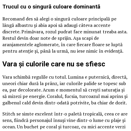
Trucul cu o singură culoare dominantă
Recomand des să alegi o singură culoare principală pe
lângă albastru și abia apoi să adaugi câteva accente
discrete. Primăvara, rozul pudrat face minunat treaba asta.
Restul devin doar note de sprijin. Așa scapi de
aranjamentele aglomerate, în care fiecare floare se luptă
pentru atenție și, până la urmă, nu iese nimic în evidență.
Vara și culorile care nu se sfiesc
Vara schimbă regulile cu totul. Lumina e puternică, directă,
uneori chiar dură la prânz, iar culorile palide se topesc sub
ea, par decolorate. Acum e momentul să crești saturația și
să mizezi pe energie. Coralul, fucsia, turcoazul mai aprins și
galbenul cald devin dintr-odată potrivite, ba chiar de dorit.
Stitch se simte excelent într-o paletă tropicală, ceea ce are
sens, fiindcă personajul însuși vine dintr-o lume cu plaje și
ocean. Un buchet pe coral și turcoaz, cu mici accente verzi