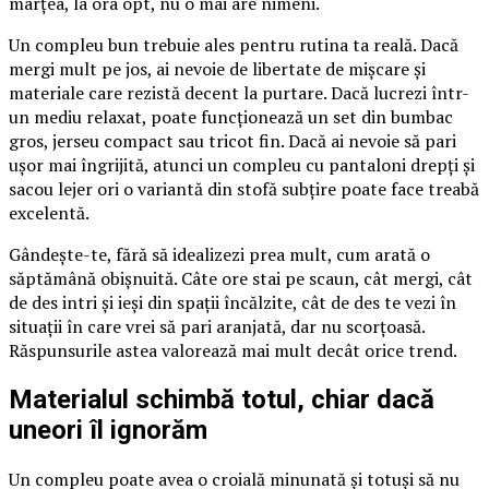
marțea, la ora opt, nu o mai are nimeni.
Un compleu bun trebuie ales pentru rutina ta reală. Dacă
mergi mult pe jos, ai nevoie de libertate de mișcare și
materiale care rezistă decent la purtare. Dacă lucrezi într-
un mediu relaxat, poate funcționează un set din bumbac
gros, jerseu compact sau tricot fin. Dacă ai nevoie să pari
ușor mai îngrijită, atunci un compleu cu pantaloni drepți și
sacou lejer ori o variantă din stofă subțire poate face treabă
excelentă.
Gândește-te, fără să idealizezi prea mult, cum arată o
săptămână obișnuită. Câte ore stai pe scaun, cât mergi, cât
de des intri și ieși din spații încălzite, cât de des te vezi în
situații în care vrei să pari aranjată, dar nu scorțoasă.
Răspunsurile astea valorează mai mult decât orice trend.
Materialul schimbă totul, chiar dacă
uneori îl ignorăm
Un compleu poate avea o croială minunată și totuși să nu