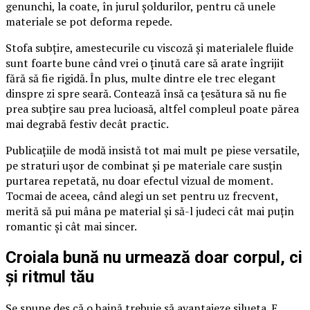
genunchi, la coate, în jurul șoldurilor, pentru că unele
materiale se pot deforma repede.
Stofa subțire, amestecurile cu viscoză și materialele fluide
sunt foarte bune când vrei o ținută care să arate îngrijit
fără să fie rigidă. În plus, multe dintre ele trec elegant
dinspre zi spre seară. Contează însă ca țesătura să nu fie
prea subțire sau prea lucioasă, altfel compleul poate părea
mai degrabă festiv decât practic.
Publicațiile de modă insistă tot mai mult pe piese versatile,
pe straturi ușor de combinat și pe materiale care susțin
purtarea repetată, nu doar efectul vizual de moment.
Tocmai de aceea, când alegi un set pentru uz frecvent,
merită să pui mâna pe material și să-l judeci cât mai puțin
romantic și cât mai sincer.
Croiala bună nu urmează doar corpul, ci
și ritmul tău
Se spune des că o haină trebuie să avantajeze silueta. E