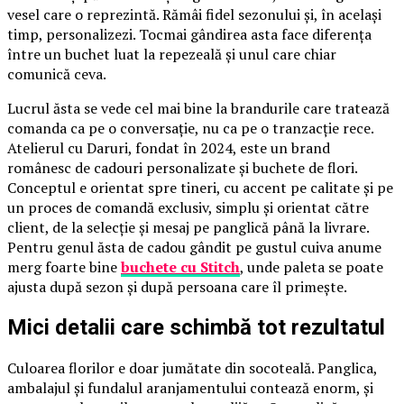
vesel care o reprezintă. Rămâi fidel sezonului și, în același
timp, personalizezi. Tocmai gândirea asta face diferența
între un buchet luat la repezeală și unul care chiar
comunică ceva.
Lucrul ăsta se vede cel mai bine la brandurile care tratează
comanda ca pe o conversație, nu ca pe o tranzacție rece.
Atelierul cu Daruri, fondat în 2024, este un brand
românesc de cadouri personalizate și buchete de flori.
Conceptul e orientat spre tineri, cu accent pe calitate și pe
un proces de comandă exclusiv, simplu și orientat către
client, de la selecție și mesaj pe panglică până la livrare.
Pentru genul ăsta de cadou gândit pe gustul cuiva anume
merg foarte bine
buchete cu Stitch
, unde paleta se poate
ajusta după sezon și după persoana care îl primește.
Mici detalii care schimbă tot rezultatul
Culoarea florilor e doar jumătate din socoteală. Panglica,
ambalajul și fundalul aranjamentului contează enorm, și