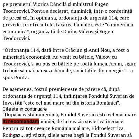
pe premierul Viorica Dăncilă şi ministrul Eugen
Teodorovici. Ponta a declarat, duminică, într-o conferinţă
de presă că, în opinia sa, ordonanţa de urgenţă 114, care
prevede, printre altele, taxarea băncilor, este ”o mineriadă
economică”, organizată de Darius Vâlcov şi Eugen
Teodorovici.
”Ordonanţa 114, dată între Crăciun şi Anul Nou, a fost o
mineriadă economică. Au venit cu bâtele, Vâlcov cu
Teodorovici, s-au pus cu bâtele pe toată lumea. Acum, sigur,
trebuie să mai panseze băncile, societăţile din energie.” – a
spus Ponta.
De asemenea, fostul premier este de părere că, după
ordonanţa de urgenţă 114, înfiinţarea Fondului Suveran de
Investiţii ”este cel mai mare jaf din istoria României”.
Citeste in continuare
”După această mineriadă, Fondul Suveran este cel mai mare
jaf din istoria României, de la invazia sovietică încoace.
Iti recomandam
Pentru că tot ceea ce România mai are, Hidroelectrica,
Romgaz… aţi văzut, zilele astea bagă la Fondul Suveran să