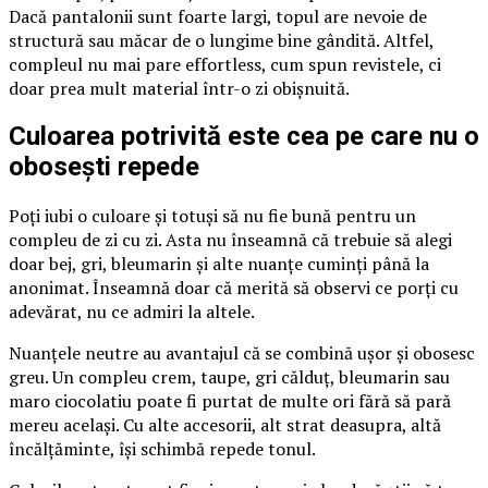
Dacă pantalonii sunt foarte largi, topul are nevoie de
structură sau măcar de o lungime bine gândită. Altfel,
compleul nu mai pare effortless, cum spun revistele, ci
doar prea mult material într-o zi obișnuită.
Culoarea potrivită este cea pe care nu o
obosești repede
Poți iubi o culoare și totuși să nu fie bună pentru un
compleu de zi cu zi. Asta nu înseamnă că trebuie să alegi
doar bej, gri, bleumarin și alte nuanțe cuminți până la
anonimat. Înseamnă doar că merită să observi ce porți cu
adevărat, nu ce admiri la altele.
Nuanțele neutre au avantajul că se combină ușor și obosesc
greu. Un compleu crem, taupe, gri călduț, bleumarin sau
maro ciocolatiu poate fi purtat de multe ori fără să pară
mereu același. Cu alte accesorii, alt strat deasupra, altă
încălțăminte, își schimbă repede tonul.