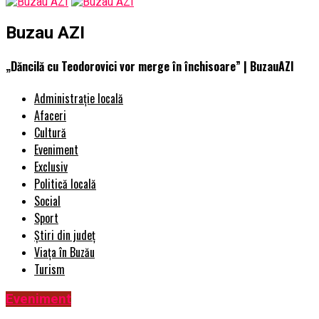
Buzau AZI
„Dăncilă cu Teodorovici vor merge în închisoare” | BuzauAZI
Administrație locală
Afaceri
Cultură
Eveniment
Exclusiv
Politică locală
Social
Sport
Știri din județ
Viața în Buzău
Turism
Eveniment