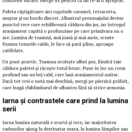
frunzelor uscate. Merge fix pentru că nu te-ai fi așteptat.
Paleta câștigătoare aici cuprinde caramel, terracotta,
muștar și un bordo discret. Albastrul personajului devine
punctul rece care echilibrează căldura din jur, iar întregul
aranjament capătă o profunzime pe care primăvara nu o
are. Lumina de toamnă, mai joasă și mai aurie, scoate
frumos tonurile calde, le face să pară pline, aproape
catifelate.
Un pont practic. Toamna ocolește albul pur, fiindcă taie
căldura paletei și răcește totul brusc. Pune în loc un crem
profund sau un bej cald, care lasă aranjamentul unitar.
Dacă tot vrei o notă mai deschisă, mergi pe piersică prăfuit,
care leagă chihlimbarul de albastru fără să strice armonia.
Iarna și contrastele care prind la lumina
serii
Iarna lumina naturală e scurtă și rece, iar majoritatea
cadourilor ajung la destinatar seara, la lumina lămpilor sau