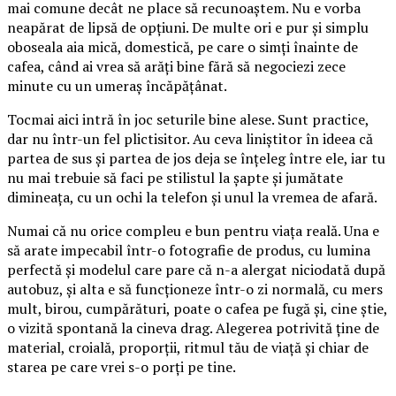
mai comune decât ne place să recunoaștem. Nu e vorba
neapărat de lipsă de opțiuni. De multe ori e pur și simplu
oboseala aia mică, domestică, pe care o simți înainte de
cafea, când ai vrea să arăți bine fără să negociezi zece
minute cu un umeraș încăpățânat.
Tocmai aici intră în joc seturile bine alese. Sunt practice,
dar nu într-un fel plictisitor. Au ceva liniștitor în ideea că
partea de sus și partea de jos deja se înțeleg între ele, iar tu
nu mai trebuie să faci pe stilistul la șapte și jumătate
dimineața, cu un ochi la telefon și unul la vremea de afară.
Numai că nu orice compleu e bun pentru viața reală. Una e
să arate impecabil într-o fotografie de produs, cu lumina
perfectă și modelul care pare că n-a alergat niciodată după
autobuz, și alta e să funcționeze într-o zi normală, cu mers
mult, birou, cumpărături, poate o cafea pe fugă și, cine știe,
o vizită spontană la cineva drag. Alegerea potrivită ține de
material, croială, proporții, ritmul tău de viață și chiar de
starea pe care vrei s-o porți pe tine.