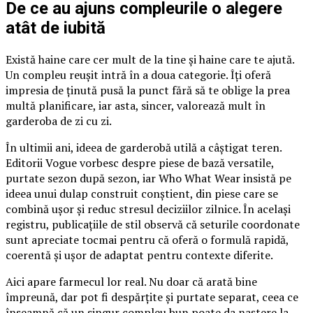
De ce au ajuns compleurile o alegere
atât de iubită
Există haine care cer mult de la tine și haine care te ajută.
Un compleu reușit intră în a doua categorie. Îți oferă
impresia de ținută pusă la punct fără să te oblige la prea
multă planificare, iar asta, sincer, valorează mult în
garderoba de zi cu zi.
În ultimii ani, ideea de garderobă utilă a câștigat teren.
Editorii Vogue vorbesc despre piese de bază versatile,
purtate sezon după sezon, iar Who What Wear insistă pe
ideea unui dulap construit conștient, din piese care se
combină ușor și reduc stresul deciziilor zilnice. În același
registru, publicațiile de stil observă că seturile coordonate
sunt apreciate tocmai pentru că oferă o formulă rapidă,
coerentă și ușor de adaptat pentru contexte diferite.
Aici apare farmecul lor real. Nu doar că arată bine
împreună, dar pot fi despărțite și purtate separat, ceea ce
înseamnă că un singur compleu bun poate da naștere la