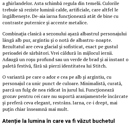
a ghirlandelor. Asta schimbă regula din temelii. Culorile
trebuie să reziste luminii calde, artificiale, care altfel le
îngălbenește. De-aia iarna funcționează atât de bine cu
contraste puternice și accente metalice.
Combinația clasică a sezonului așază albastrul personajului
lângă alb pur, argintiu și o notă de albastru-noapte.
Rezultatul are ceva glacial și sofisticat, exact pe gustul
perioadei de sărbători. Vrei căldură în mijlocul iernii.
Adaugă un roșu profund sau un verde de brad și ai instant o
paletă festivă, fără să pierzi identitatea lui Stitch.
O variantă pe care o ador e cea pe alb și argintiu, cu
personajul ca unic punct de culoare. Minimalistă, curată,
parcă un fulg de nea ridicat în jurul lui. Funcționează
grozav pentru cei care nu suportă aranjamentele încărcate
și preferă ceva elegant, restrâns. Iarna, ce-i drept, mai
puțin chiar înseamnă mai mult.
Atenție la lumina în care va fi văzut buchetul