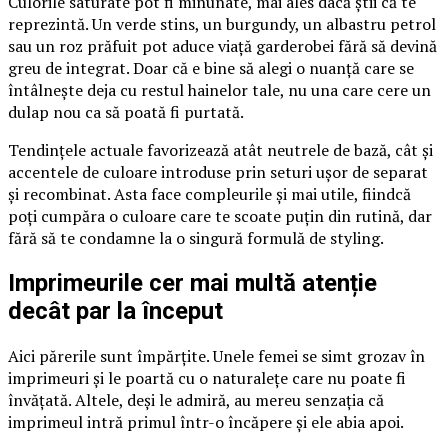
Culorile saturate pot fi minunate, mai ales dacă știi că te
reprezintă. Un verde stins, un burgundy, un albastru petrol
sau un roz prăfuit pot aduce viață garderobei fără să devină
greu de integrat. Doar că e bine să alegi o nuanță care se
întâlnește deja cu restul hainelor tale, nu una care cere un
dulap nou ca să poată fi purtată.
Tendințele actuale favorizează atât neutrele de bază, cât și
accentele de culoare introduse prin seturi ușor de separat
și recombinat. Asta face compleurile și mai utile, fiindcă
poți cumpăra o culoare care te scoate puțin din rutină, dar
fără să te condamne la o singură formulă de styling.
Imprimeurile cer mai multă atenție
decât par la început
Aici părerile sunt împărțite. Unele femei se simt grozav în
imprimeuri și le poartă cu o naturalețe care nu poate fi
învățată. Altele, deși le admiră, au mereu senzația că
imprimeul intră primul într-o încăpere și ele abia apoi.