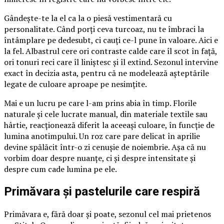
Gândește-te la el ca la o piesă vestimentară cu
personalitate. Când porți ceva turcoaz, nu te îmbraci la
întâmplare pe dedesubt, ci cauți ce-l pune în valoare. Aici e
la fel. Albastrul cere ori contraste calde care îl scot în față,
ori tonuri reci care îl liniștesc și îl extind. Sezonul intervine
exact în decizia asta, pentru că ne modelează așteptările
legate de culoare aproape pe nesimțite.
Mai e un lucru pe care l-am prins abia în timp. Florile
naturale și cele lucrate manual, din materiale textile sau
hârtie, reacționează diferit la aceeași culoare, în funcție de
lumina anotimpului. Un roz care pare delicat în aprilie
devine spălăcit într-o zi cenușie de noiembrie. Așa că nu
vorbim doar despre nuanțe, ci și despre intensitate și
despre cum cade lumina pe ele.
Primăvara și pastelurile care respiră
Primăvara e, fără doar și poate, sezonul cel mai prietenos