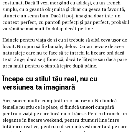
costumat. Dacă îl vezi mergând cu adidași, cu un trench
simplu, cu o geantă obișnuită și chiar cu geaca ta favorită,
atunci e un semn bun. Dacă îl poți imagina doar într-un
context perfect, cu pantofi perfecți și păr perfect, probabil
va rămâne mai mult în dulap decât pe tine.
Hainele pentru viața de zi cu zi trebuie să aibă ceva ușor de
locuit. Nu spun să fie banale, deloc. Dar au nevoie de acea
naturalețe care nu te face să te întrebi la fiecare oră dacă
te strânge, dacă se șifonează, dacă te lățește sau dacă pare
prea mult pentru o simplă ieșire după pâine.
Începe cu stilul tău real, nu cu
versiunea ta imaginară
Aici, sincer, multe cumpărături o iau razna. Nu fiindcă
femeile nu știu ce le place, ci fiindcă uneori cumpără
pentru o viață pe care încă nu o trăiesc. Pentru brunch-uri
elegante în fiecare weekend, pentru drumuri line între
întâlniri creative, pentru o disciplină vestimentară pe care