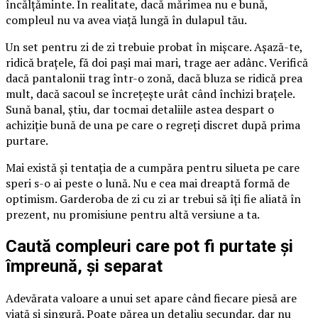
încălțăminte. În realitate, dacă mărimea nu e bună,
compleul nu va avea viață lungă în dulapul tău.
Un set pentru zi de zi trebuie probat în mișcare. Așază-te,
ridică brațele, fă doi pași mai mari, trage aer adânc. Verifică
dacă pantalonii trag într-o zonă, dacă bluza se ridică prea
mult, dacă sacoul se încrețește urât când închizi brațele.
Sună banal, știu, dar tocmai detaliile astea despart o
achiziție bună de una pe care o regreți discret după prima
purtare.
Mai există și tentația de a cumpăra pentru silueta pe care
speri s-o ai peste o lună. Nu e cea mai dreaptă formă de
optimism. Garderoba de zi cu zi ar trebui să îți fie aliată în
prezent, nu promisiune pentru altă versiune a ta.
Caută compleuri care pot fi purtate și
împreună, și separat
Adevărata valoare a unui set apare când fiecare piesă are
viață și singură. Poate părea un detaliu secundar, dar nu