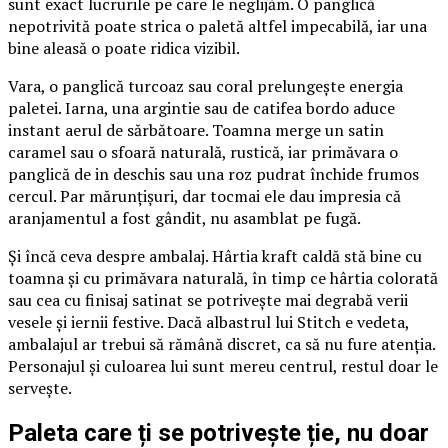
sunt exact lucrurile pe care le neglijăm. O panglică
nepotrivită poate strica o paletă altfel impecabilă, iar una
bine aleasă o poate ridica vizibil.
Vara, o panglică turcoaz sau coral prelungește energia
paletei. Iarna, una argintie sau de catifea bordo aduce
instant aerul de sărbătoare. Toamna merge un satin
caramel sau o sfoară naturală, rustică, iar primăvara o
panglică de in deschis sau una roz pudrat închide frumos
cercul. Par mărunțișuri, dar tocmai ele dau impresia că
aranjamentul a fost gândit, nu asamblat pe fugă.
Și încă ceva despre ambalaj. Hârtia kraft caldă stă bine cu
toamna și cu primăvara naturală, în timp ce hârtia colorată
sau cea cu finisaj satinat se potrivește mai degrabă verii
vesele și iernii festive. Dacă albastrul lui Stitch e vedeta,
ambalajul ar trebui să rămână discret, ca să nu fure atenția.
Personajul și culoarea lui sunt mereu centrul, restul doar le
servește.
Paleta care ți se potrivește ție, nu doar