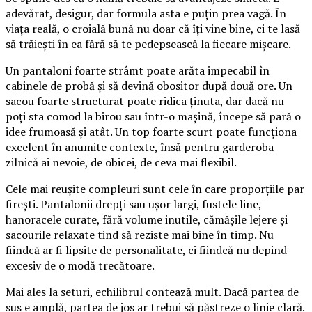
adevărat, desigur, dar formula asta e puțin prea vagă. În
viața reală, o croială bună nu doar că îți vine bine, ci te lasă
să trăiești în ea fără să te pedepsească la fiecare mișcare.
Un pantaloni foarte strâmt poate arăta impecabil în
cabinele de probă și să devină obositor după două ore. Un
sacou foarte structurat poate ridica ținuta, dar dacă nu
poți sta comod la birou sau într-o mașină, începe să pară o
idee frumoasă și atât. Un top foarte scurt poate funcționa
excelent în anumite contexte, însă pentru garderoba
zilnică ai nevoie, de obicei, de ceva mai flexibil.
Cele mai reușite compleuri sunt cele în care proporțiile par
firești. Pantalonii drepți sau ușor largi, fustele line,
hanoracele curate, fără volume inutile, cămășile lejere și
sacourile relaxate tind să reziste mai bine în timp. Nu
fiindcă ar fi lipsite de personalitate, ci fiindcă nu depind
excesiv de o modă trecătoare.
Mai ales la seturi, echilibrul contează mult. Dacă partea de
sus e amplă, partea de jos ar trebui să păstreze o linie clară.