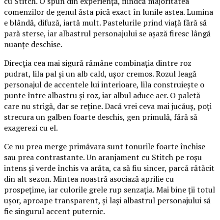
cu Stitch. O spun din experiență, fiindcă majoritatea
comenzilor de genul ăsta pică exact în lunile astea. Lumina
e blândă, difuză, iartă mult. Pastelurile prind viață fără să
pară sterse, iar albastrul personajului se așază firesc lângă
nuanțe deschise.
Direcția cea mai sigură rămâne combinația dintre roz
pudrat, lila pal și un alb cald, ușor cremos. Rozul leagă
personajul de accentele lui interioare, lila construiește o
punte între albastru și roz, iar albul aduce aer. O paletă
care nu strigă, dar se reține. Dacă vrei ceva mai jucăuș, poți
strecura un galben foarte deschis, gen primulă, fără să
exagerezi cu el.
Ce nu prea merge primăvara sunt tonurile foarte închise
sau prea contrastante. Un aranjament cu Stitch pe roșu
intens și verde închis va arăta, ca să fiu sincer, parcă rătăcit
din alt sezon. Mintea noastră asociază aprilie cu
prospețime, iar culorile grele rup senzația. Mai bine ții totul
ușor, aproape transparent, și lași albastrul personajului să
fie singurul accent puternic.