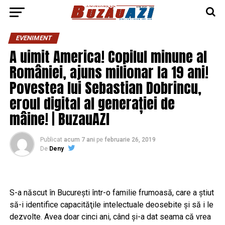
EVENIMENT
A uimit America! Copilul minune al
României, ajuns milionar la 19 ani!
Povestea lui Sebastian Dobrincu,
eroul digital al generației de
mâine! | BuzauAZI
Publicat
acum 7 ani
pe
februarie 26, 2019
De
Deny
S-a născut în Bucureşti într-o familie frumoasă, care a ştiut
să-i identifice capacităţile intelectuale deosebite şi să i le
dezvolte. Avea doar cinci ani, când şi-a dat seama că vrea