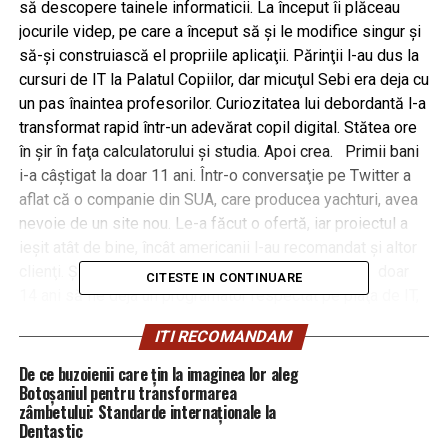
să descopere tainele informaticii. La început îi plăceau
jocurile videp, pe care a început să şi le modifice singur şi
să-şi construiască el propriile aplicaţii. Părinţii l-au dus la
cursuri de IT la Palatul Copiilor, dar micuţul Sebi era deja cu
un pas înaintea profesorilor. Curiozitatea lui debordantă l-a
transformat rapid într-un adevărat copil digital. Stătea ore
în şir în faţa calculatorului şi studia. Apoi crea. Primii bani
i-a câştigat la doar 11 ani. Într-o conversaţie pe Twitter a
aflat că o companie din SUA, care producea yachturi, avea
nevoie de un site nou. Le-a făcut o ofertă, iar proiectul a
ieşit atât de bine, încât americanii l-au recomandat şi altor
clienţi. Și astfel Sebastian Dobrincu ajunsese ca la doar
CITESTE IN CONTINUARE
14 ani să fie deja un programator respectat pe piaţa de IT,
având o reputaţie impresionantă.
ITI RECOMANDAM
Revelaţia adolescentului Sebastian
De ce buzoienii care țin la imaginea lor aleg
Botoșaniul pentru transformarea
La 16 ani, bifa primul lui job stabil şi prima sută de mii de
zâmbetului: Standarde internaționale la
Dentastic
dolari. Dar acesta era doar începutul. Lucra pentru