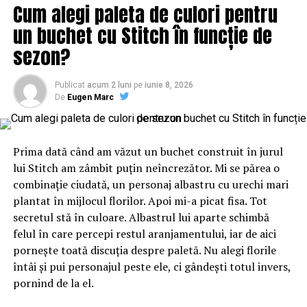
Cum alegi paleta de culori pentru
aveam nevoie pentru a continua!“, spune copilul genial
care astăzi lucrează în Sillicon Valley.
un buchet cu Stitch în funcție de
sezon?
Primul pas spre un milion de dolari
La 17 ani, Sebastian şi-a înfiinţat primul său start-up.
Publicat
acum 2 luni
pe
iunie 8, 2026
De
Eugen Marc
Se numeşte StoryHeap şi este de fapt o platformă care
vinde soluţii de statistică şi interconectează conturile de
Instagram, Facebook, Snapchat, şi Tweeter ale clienţilor.
Are în protofoliu firmele care fac PR pentru artişti
Prima dată când am văzut un buchet construit în jurul
celebri ca Justin Bieber şi Selena Gomez, producătorul
lui Stitch am zâmbit puțin neîncrezător. Mi se părea o
muzical DJ Khaled, sau actorul Kevin Hart, dar şi multe
combinație ciudată, un personaj albastru cu urechi mari
companii cunoscute ca McDonald’ s sau Forbes.
plantat în mijlocul florilor. Apoi mi-a picat fisa. Tot
„Practic, Storyheap face un fel de statistică pentru
secretul stă în culoare. Albastrul lui aparte schimbă
aceste conturi. De exemplu, dacă Selena Gomez lansează
felul în care percepi restul aranjamentului, iar de aici
o nouă poşetă, managerii ei vor să vadă cum evoluează,
pornește toată discuția despre paletă. Nu alegi florile
în social media, promoţia lor: câţi oameni văd postările,
întâi și pui personajul peste ele, ci gândești totul invers,
ce vânzări, care-i timpul optim pentru a posta, care-i
pornind de la el.
profilul celor interesaţi“, explică tânărul.