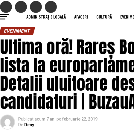
ADMINISTRAȚIE LOCALĂ
AFACERI
CULTURĂ
EVENIM
EVENIMENT
Ultima oră! Rareș 
lista la europarlam
Detalii uluitoare d
candidaturi | BuzauA
Publicat
acum 7 ani
pe
februarie 22, 2019
De
Deny