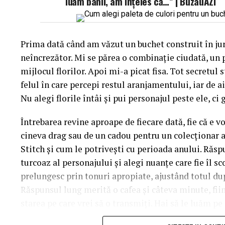
luăm banii, am înțeles că…” | BuzauAZI
Prima dată când am văzut un buchet construit în ju
neîncrezător. Mi se părea o combinație ciudată, un 
mijlocul florilor. Apoi mi-a picat fisa. Tot secretul 
felul în care percepi restul aranjamentului, iar de a
Nu alegi florile întâi și pui personajul peste ele, ci 
Întrebarea revine aproape de fiecare dată, fie că e v
cineva drag sau de un cadou pentru un colecționar a
Stitch și cum le potrivești cu perioada anului. Răspu
turcoaz al personajului și alegi nuanțe care fie îl sco
prelungesc prin tonuri apropiate, ajustând totul d
Răspunsul lung merită o cafea și câteva minute, fi
starea pe care vrei să o transmiți. Hai să le luăm pe 
manual.