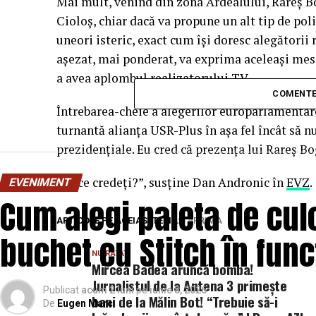
Mai mult, venind din zona Ardealului, Rareş B
Cioloş, chiar dacă va propune un alt tip de pol
uneori isteric, exact cum îşi doresc alegătorii
aşezat, mai ponderat, va exprima aceleaşi mesaje
a avea aplombul realizatorului TV.
COMENTE
Întrebarea-cheie a alegerilor europarlamentare
turnantă alianţa USR-Plus în aşa fel încât să 
prezidenţiale. Eu cred că prezenţa lui Rareş Bog
Voi ce credeţi?”, susţine Dan Andronic în
EVZ
.
EVENIMENT
Cum alegi paleta de cul
ARTICOLE PE ACEIASI TEMA:
PRIMA
buchet cu Stitch în fun
NU RATATI
Mircea Badea aruncă bomba!
Jurnalistul de la Antena 3 primește
Publicat
acum 2 luni
pe
iunie 8, 2026
bani de la Mălin Bot! “Trebuie să-i
De
Eugen Marc