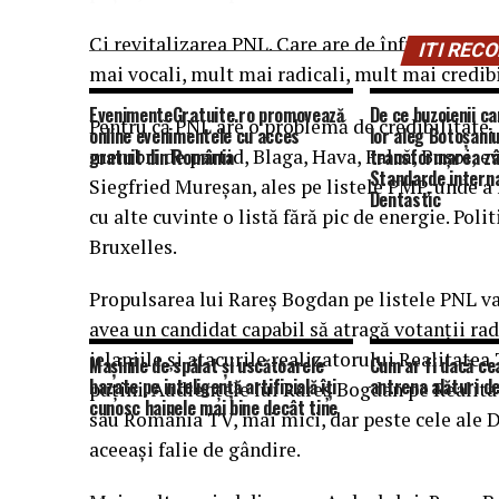
Ci revitalizarea PNL. Care are de înfruntat „a
ITI RE
mai vocali, mult mai radicali, mult mai credibi
EvenimenteGratuite.ro promovează
De ce buzoienii ca
Pentru că PNL are o problemă de credibilitate.
online evenimentele cu acces
lor aleg Botoșani
membri de partid, Blaga, Hava, Falcă, Buşoi, ev
gratuit din România
transformarea zâ
Standarde interna
Siegfried Mureşan, ales pe listele PMP, unde a 
Dentastic
cu alte cuvinte o listă fără pic de energie. Poli
Bruxelles.
Propulsarea lui Rareş Bogdan pe listele PNL va
avea un candidat capabil să atragă votanţii rad
jelaniile şi atacurile realizatorului Realitatea
Mașinile de spălat și uscătoarele
Cum ar fi dacă ce
bazate pe inteligență artificială îți
antrena alături de
puţini. Audienţele lui Rareş Bogdan pe Realita
cunosc hainele mai bine decât tine
sau România TV, mai mici, dar peste cele ale D
aceeaşi falie de gândire.