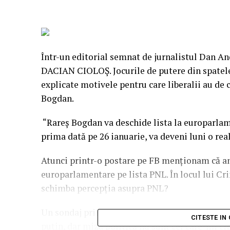
Într-un editorial semnat de jurnalistul Dan 
DACIAN CIOLOȘ. Jocurile de putere din spatele
explicate motivele pentru care liberalii au de 
Bogdan.
“Rareş Bogdan va deschide lista la europarla
prima dată pe 26 ianuarie, va deveni luni o real
Atunci printr-o postare pe FB menţionam că a
europarlamentare pe lista PNL. În locul lui Cr
schimba percepţia asupra PNL?
Un sondaj printre cei care citiseră postarea ind
CITESTE IN
puţin, dar miza politică nu sunt cei care-mi cit