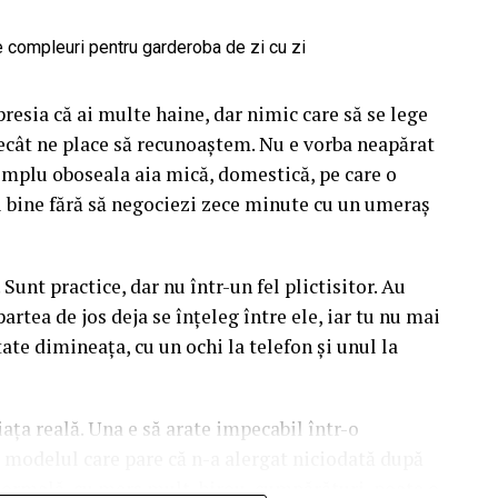
ă cu personalitate. Când porți ceva turcoaz, nu te
ce-l pune în valoare. Aici e la fel. Albastrul cere
tonuri reci care îl liniștesc și îl extind. Sezonul
 ne modelează așteptările legate de culoare aproape
presia că ai multe haine, dar nimic care să se lege
ecât ne place să recunoaștem. Nu e vorba neapărat
imp. Florile naturale și cele lucrate manual, din
simplu oboseala aia mică, domestică, pe care o
diferit la aceeași culoare, în funcție de lumina
ți bine fără să negociezi zece minute cu un umeraș
rilie devine spălăcit într-o zi cenușie de
anțe, ci și despre intensitate și despre cum cade
 Sunt practice, dar nu într-un fel plictisitor. Au
partea de jos deja se înțeleg între ele, iar tu nu mai
ătate dimineața, cu un ochi la telefon și unul la
re respiră
l mai prietenos cu Stitch. O spun din experiență,
ța reală. Una e să arate impecabil într-o
ta pică exact în lunile astea. Lumina e blândă,
i modelul care pare că n-a alergat niciodată după
fără să pară sterse, iar albastrul personajului se
 normală, cu mers mult, birou, cumpărături, poate o