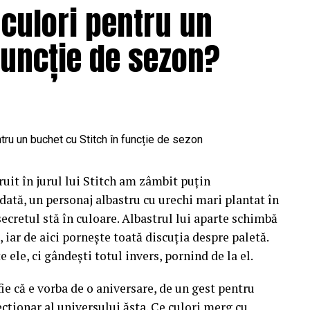
 culori pentru un
funcție de sezon?
uit în jurul lui Stitch am zâmbit puțin
dată, un personaj albastru cu urechi mari plantat în
 secretul stă în culoare. Albastrul lui aparte schimbă
 iar de aici pornește toată discuția despre paletă.
e ele, ci gândești totul invers, pornind de la el.
fie că e vorba de o aniversare, de un gest pentru
cționar al universului ăsta. Ce culori merg cu