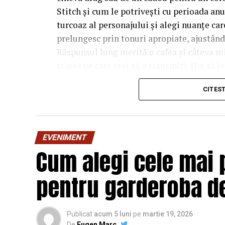
Stitch și cum le potrivești cu perioada anu
turcoaz al personajului și alegi nuanțe care 
prelungesc prin tonuri apropiate, ajustân
Răspunsul lung merită o cafea și câteva m
starea pe care vrei să o transmiți. Hai să l
manual.
CITES
De ce contează atât de mul
personajului
EVENIMENT
Tot farmecul vine din faptul că Stitch are 
Cum alegi cele mai 
obișnuite. E un albastru-turcoaz, ușor satur
înseamnă că personajul aduce deja două cul
pentru garderoba de
lângă el. Dacă ignori amănuntul ăsta, ajung
care albastrul rece și florile nimeresc în re
Publicat
acum 5 luni
pe
martie 19, 2026
De
Eugen Marc