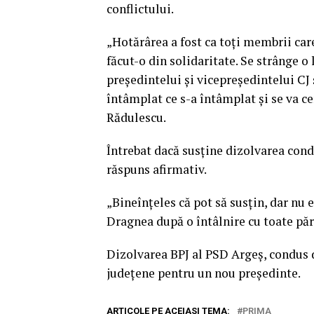
conflictului.
„Hotărârea a fost ca toţi membrii care
făcut-o din solidaritate. Se strânge o 
preşedintelui şi vicepreşedintelui CJ 
întâmplat ce s-a întâmplat şi se va ce
Rădulescu.
Întrebat dacă susţine dizolvarea cond
răspuns afirmativ.
„Bineînţeles că pot să susţin, dar nu 
Dragnea după o întâlnire cu toate păr
Dizolvarea BPJ al PSD Argeş, condus 
judeţene pentru un nou preşedinte.
ARTICOLE PE ACEIASI TEMA:
PRIMA