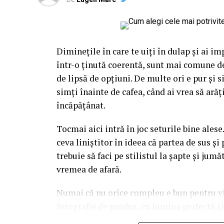
Gândește-te la el ca la o piesă vestimentar
îmbraci la întâmplare pe dedesubt, ci cauți 
ori contraste calde care îl scot în față, ori 
intervine exact în decizia asta, pentru că
Diminețile în care te uiți în dulap și ai im
pe nesimțite.
într-o ținută coerentă, sunt mai comune d
Mai e un lucru pe care l-am prins abia în t
de lipsă de opțiuni. De multe ori e pur și 
materiale textile sau hârtie, reacționează 
simți înainte de cafea, când ai vrea să ară
anotimpului. Un roz care pare delicat în ap
încăpățânat.
noiembrie. Așa că nu vorbim doar despre nu
Tocmai aici intră în joc seturile bine alese.
lumina pe ele.
ceva liniștitor în ideea că partea de sus și 
trebuie să faci pe stilistul la șapte și jum
Primăvara și pastelurile ca
vremea de afară.
Primăvara e, fără doar și poate, sezonul ce
Numai că nu orice compleu e bun pentru via
fiindcă majoritatea comenzilor de genul ăs
fotografie de produs, cu lumina perfectă ș
difuză, iartă mult. Pastelurile prind viață 
autobuz, și alta e să funcționeze într-o zi
așază firesc lângă nuanțe deschise.