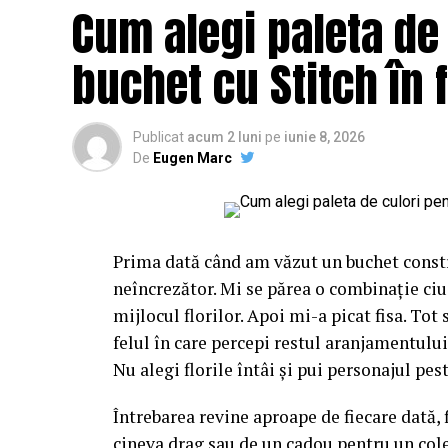
Cum alegi paleta de
buchet cu Stitch în 
Publicat
acum 2 luni
pe
iunie 8, 2026
De
Eugen Marc
Prima dată când am văzut un buchet constr
neîncrezător. Mi se părea o combinație ciu
mijlocul florilor. Apoi mi-a picat fisa. Tot
felul în care percepi restul aranjamentului,
Nu alegi florile întâi și pui personajul pest
Întrebarea revine aproape de fiecare dată, 
cineva drag sau de un cadou pentru un cole