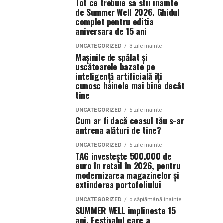
Tot ce trebuie sa stii inainte
de Summer Well 2026. Ghidul
complet pentru editia
aniversara de 15 ani
UNCATEGORIZED
3 zile inainte
Mașinile de spălat și
uscătoarele bazate pe
inteligență artificială îți
cunosc hainele mai bine decât
tine
UNCATEGORIZED
5 zile inainte
Cum ar fi dacă ceasul tău s-ar
antrena alături de tine?
UNCATEGORIZED
5 zile inainte
TAG investește 500.000 de
euro în retail în 2026, pentru
modernizarea magazinelor și
extinderea portofoliului
UNCATEGORIZED
o săptămână inainte
SUMMER WELL implineste 15
ani. Festivalul care a