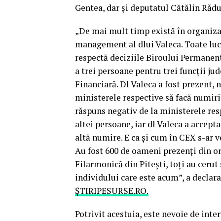
Gentea, dar şi deputatul Cătălin Rădu
„De mai mult timp există în organiza
management al dlui Valeca. Toate lucr
respectă deciziile Biroului Permanent
a trei persoane pentru trei funcţii ju
Financiară. Dl Valeca a fost prezent, n
ministerele respective să facă numiri
răspuns negativ de la ministerele res
altei persoane, iar dl Valeca a accepta
altă numire. E ca şi cum în CEX s-ar v
Au fost 600 de oameni prezenţi din org
Filarmonică din Piteşti, toţi au ceru
individului care este acum”, a declar
ȘTIRIPESURSE.RO.
Potrivit acestuia, este nevoie de int