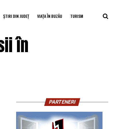
ȘTIRI DIN JUDEȚ
VIAȚA ÎN BUZĂU
TURISM
ii în
PARTENERI