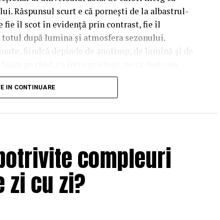
lui. Răspunsul scurt e că pornești de la albastrul-
fie îl scot în evidență prin contrast, fie îl
d totul după lumina și atmosfera sezonului.
inute, fiindcă depinde de anotimp, de lumină și de
e luăm pe rând, ca între prieteni, nu ca dintr-un
TE IN CONTINUARE
t culoarea de bază a
un albastru care nu seamănă cu albastrul florilor
potrivite compleuri
at, cu accente de roz în interiorul urechilor. Asta
ori în ecuație înainte să așezi o singură floare
 zi cu zi?
i ușor la un aranjament care se bate cap în cap, în
gistre care nu vorbesc între ele.