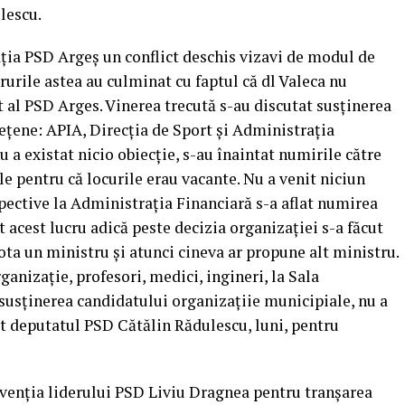
lescu.
ţia PSD Argeş un conflict deschis vizavi de modul de
urile astea au culminat cu faptul că dl Valeca nu
 al PSD Arges. Vinerea trecută s-au discutat susţinerea
deţene: APIA, Direcţia de Sport şi Administraţia
u a existat nicio obiecţie, s-au înaintat numirile către
le pentru că locurile erau vacante.
Nu a venit niciun
pective la Administraţia Financiară s-a aflat numirea
t acest lucru adică peste decizia organizaţiei s-a făcut
ota un ministru şi atunci cineva ar propune alt ministru.
anizaţie, profesori, medici, ingineri, la Sala
t susţinerea candidatului organizaţiie municipiale, nu a
at deputatul PSD Cătălin Rădulescu, luni, pentru
ervenţia liderului PSD Liviu Dragnea pentru tranşarea