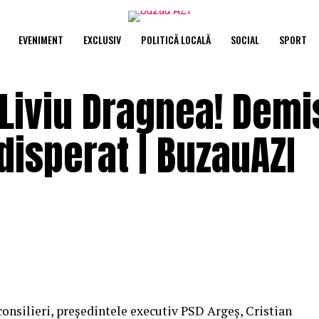
EVENIMENT
EXCLUSIV
POLITICĂ LOCALĂ
SOCIAL
SPORT
Liviu Dragnea! Demis
 disperat | BuzauAZI
onsilieri, preşedintele executiv PSD Argeş, Cristian