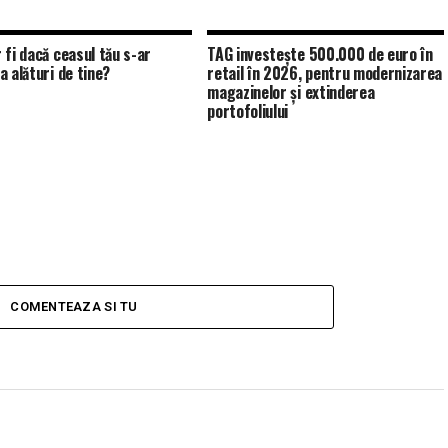
 fi dacă ceasul tău s-ar
TAG investește 500.000 de euro în
a alături de tine?
retail în 2026, pentru modernizarea
magazinelor și extinderea
portofoliului
COMENTEAZA SI TU