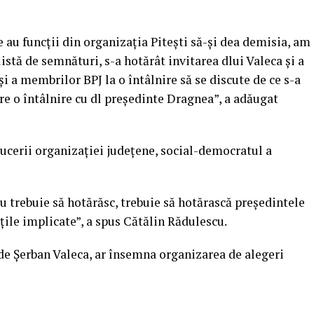
 au funcţii din organizaţia Piteşti să-şi dea demisia, am
listă de semnături, s-a hotărât invitarea dlui Valeca şi a
şi a membrilor BPJ la o întâlnire să se discute de ce s-a
re o întâlnire cu dl preşedinte Dragnea”, a adăugat
ucerii organizaţiei judeţene, social-democratul a
eu trebuie să hotărăsc, trebuie să hotărască preşedintele
ţile implicate”, a spus Cătălin Rădulescu.
de Șerban Valeca, ar însemna organizarea de alegeri