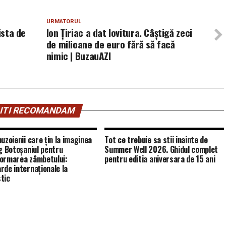
URMATORUL
ista de
Ion Țiriac a dat lovitura. Câștigă zeci
de milioane de euro fără să facă
nimic | BuzauAZI
ITI RECOMANDAM
uzoienii care țin la imaginea
Tot ce trebuie sa stii inainte de
eg Botoșaniul pentru
Summer Well 2026. Ghidul complet
ormarea zâmbetului:
pentru editia aniversara de 15 ani
rde internaționale la
tic