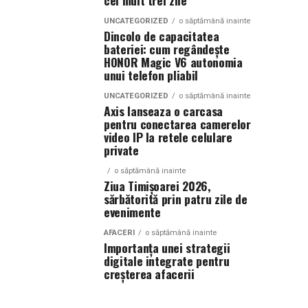
cel mult trei zile
UNCATEGORIZED
o săptămână inainte
Dincolo de capacitatea
bateriei: cum regândește
HONOR Magic V6 autonomia
unui telefon pliabil
UNCATEGORIZED
o săptămână inainte
Axis lanseaza o carcasa
pentru conectarea camerelor
video IP la retele celulare
private
o săptămână inainte
Ziua Timișoarei 2026,
sărbătorită prin patru zile de
evenimente
AFACERI
o săptămână inainte
Importanța unei strategii
digitale integrate pentru
creșterea afacerii