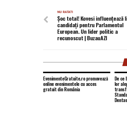
NU RATATI
Șoc total! Kovesi influențează l
candidați pentru Parlamentul
European. Un lider politic a
recunoscut | BuzauAZI
EvenimenteGratuite.ro promovează
De ce b
online evenimentele cu acces
lor al
gratuit din România
transf
Standa
Dentas