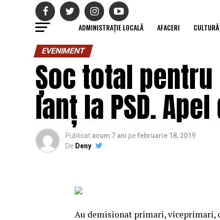
ADMINISTRAȚIE LOCALĂ
AFACERI
CULTURĂ
EVENIMENT
Șoc total pentru 
lanț la PSD. Apel
Publicat
acum 7 ani
pe
februarie 18, 2019
De
Deny
Au demisionat primari, viceprimari, c