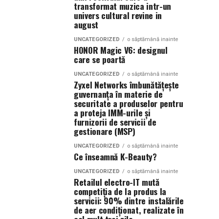
transformat muzica intr-un
univers cultural revine in
august
UNCATEGORIZED
o săptămână inainte
HONOR Magic V6: designul
care se poartă
UNCATEGORIZED
o săptămână inainte
Zyxel Networks îmbunătățește
guvernanța în materie de
securitate a produselor pentru
a proteja IMM-urile și
furnizorii de servicii de
gestionare (MSP)
UNCATEGORIZED
o săptămână inainte
Ce înseamnă K-Beauty?
UNCATEGORIZED
o săptămână inainte
Retailul electro-IT mută
competiția de la produs la
servicii: 90% dintre instalările
de aer condiționat, realizate în